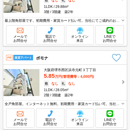
敷
なし
礼
なし
1LDK
29.88m²
3階
3階建 築2年
最上階角部屋です。初期費用・家賃カード払い可。当社にてご成約のお客
様に限り礼金0・敷金0・仲介手数料0。初期費用を抑えたい人におすす
め。画像の家具はCGであり付いていません。
メールで
電話で
オンライン
LINEで
お問合せ
お問合せ
来店
お問合せ
ポモナ
PR
賃貸アパート
大阪府堺市西区浜寺元町３丁丁目
5.85
万円
(管理費等：4,000円)
敷
なし
礼
なし
1LDK
28.05m²
2階
3階建 築2年
全戸角部屋。インターネット無料。初期費用・家賃カード払い可。当社に
てご成約のお客様に限り礼金0・敷金0・仲介手数料0。初期費用を抑えた
い人におすすめ。初期費用が50,000円以下です。
メールで
電話で
オンライン
LINEで
お問合せ
お問合せ
来店
お問合せ