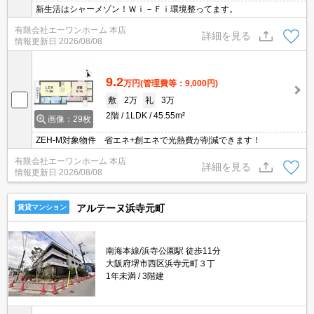
新生活はシャーメゾン！Ｗｉ－Ｆｉ環境整ってます。
有限会社エーワンホーム 本店
詳細を見る
情報更新日
2026/08/08
9.2
万円
(管理費等：9,000円)
敷
2万
礼
3万
2階
1LDK
45.55m²
画像：29枚
ZEH-M対象物件 省エネ+創エネで光熱費が削減できます！
有限会社エーワンホーム 本店
詳細を見る
情報更新日
2026/08/08
アルテーヌ浜寺元町
賃貸マンション
南海本線/浜寺公園駅 徒歩11分
大阪府堺市西区浜寺元町３丁
1年未満
3階建