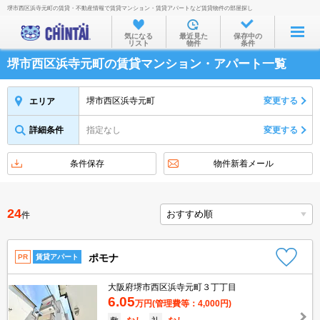
堺市西区浜寺元町の賃貸・不動産情報で賃貸マンション・賃貸アパートなど賃貸物件の部屋探し
お部屋を探す
気になる
最近見た
保存中の
リスト
物件
条件
沿線・駅から
堺市西区浜寺元町の賃貸マンション・アパート一覧
住所から
家賃相場から
堺市西区浜寺元町
変更する
エリア
通勤通学時間から
詳細条件
指定なし
変更する
物件特集から
条件保存
物件新着メール
不動産会社から
TOP
24
件
ポモナ
PR
賃貸アパート
大阪府堺市西区浜寺元町３丁丁目
6.05
万円
(管理費等：4,000円)