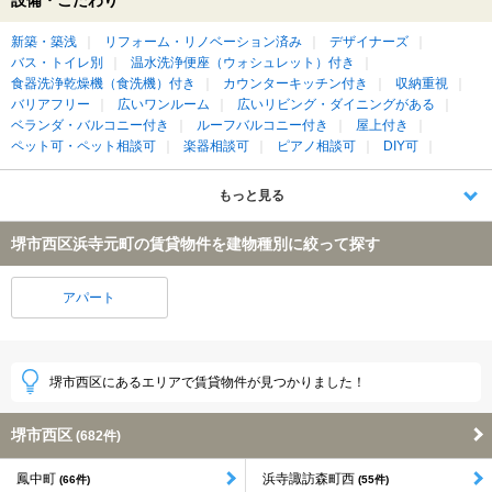
新築・築浅
リフォーム・リノベーション済み
デザイナーズ
バス・トイレ別
温水洗浄便座（ウォシュレット）付き
食器洗浄乾燥機（食洗機）付き
カウンターキッチン付き
収納重視
バリアフリー
広いワンルーム
広いリビング・ダイニングがある
ベランダ・バルコニー付き
ルーフバルコニー付き
屋上付き
ペット可・ペット相談可
楽器相談可
ピアノ相談可
DIY可
もっと見る
堺市西区浜寺元町の賃貸物件を建物種別に絞って探す
アパート
堺市西区にあるエリアで賃貸物件が見つかりました！
堺市西区
(682件)
鳳中町
浜寺諏訪森町西
(66件)
(55件)