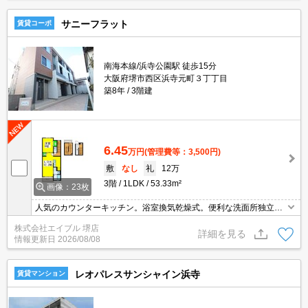
サニーフラット
賃貸コーポ
南海本線/浜寺公園駅 徒歩15分
大阪府堺市西区浜寺元町３丁丁目
築8年
3階建
6.45
万円
(管理費等：3,500円)
敷
なし
礼
12万
3階
1LDK
53.33m²
画像：23枚
人気のカウンターキッチン。浴室換気乾燥式。便利な洗面所独立タ
イプ。エアコン2基付き。単身からカップルまで。お問い合わせお
株式会社エイブル 堺店
待ちしております。クレジットで家賃支払可。サポートシステム加
詳細を見る
情報更新日
2026/08/08
入要330円/月。
レオパレスサンシャイン浜寺
賃貸マンション