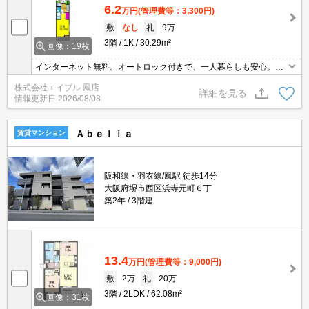
6.2
万円
(管理費等：3,300円)
敷
なし
礼
9万
3階
1K
30.29m²
画像：19枚
インターネット無料。オートロック付きで、一人暮らしも安心。追
い焚き・エアコン・浴室乾燥機付きで設備充実!。最上階角部屋で
株式会社エイブル 鳳店
す。見逃せませんね。サポートシステム加入要1,980円/月。町会費
詳細を見る
情報更新日
2026/08/08
月150円。
Ａｂｅｌｉａ
賃貸マンション
阪和線・羽衣線/鳳駅 徒歩14分
大阪府堺市西区浜寺元町６丁
築2年
3階建
13.4
万円
(管理費等：9,000円)
敷
2万
礼
20万
3階
2LDK
62.08m²
画像：31枚