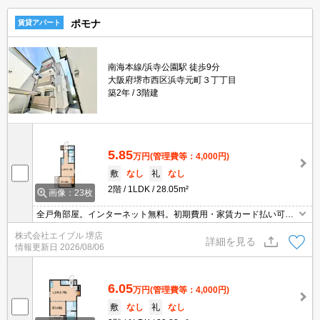
ポモナ
賃貸アパート
南海本線/浜寺公園駅 徒歩9分
大阪府堺市西区浜寺元町３丁丁目
築2年
3階建
5.85
万円
(管理費等：4,000円)
敷
なし
礼
なし
2階
1LDK
28.05m²
画像：23枚
全戸角部屋。インターネット無料。初期費用・家賃カード払い可。
当社にてご成約のお客様に限り礼金0・敷金0・仲介手数料0。初期
株式会社エイブル 堺店
費用を抑えたい人におすすめ。初期費用が50,000円以下です。
詳細を見る
情報更新日
2026/08/06
6.05
万円
(管理費等：4,000円)
敷
なし
礼
なし