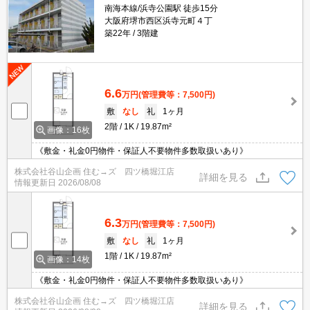
南海本線/浜寺公園駅 徒歩15分
大阪府堺市西区浜寺元町４丁
築22年
3階建
6.6
万円
(管理費等：7,500円)
敷
なし
礼
1ヶ月
2階
1K
19.87m²
画像：16枚
《敷金・礼金0円物件・保証人不要物件多数取扱いあり》
株式会社谷山企画 住む→ズ 四ツ橋堀江店
詳細を見る
情報更新日
2026/08/08
6.3
万円
(管理費等：7,500円)
敷
なし
礼
1ヶ月
1階
1K
19.87m²
画像：14枚
《敷金・礼金0円物件・保証人不要物件多数取扱いあり》
株式会社谷山企画 住む→ズ 四ツ橋堀江店
詳細を見る