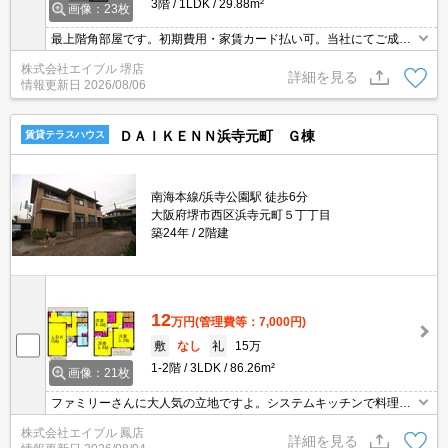
3階
1LDK
29.88m²
画像：23枚
最上階角部屋です。初期費用・家賃カード払い可。当社にてご成約
のお客様に限り礼金0・敷金0・仲介手数料0。初期費用を抑えたい
株式会社エイブル 堺店
人におすすめ。画像の家具はCGであり付いていません。
詳細を見る
情報更新日
2026/08/06
ＤＡＩＫＥＮＮ浜寺元町 Ｇ棟
賃貸テラスハウス
南海本線/浜寺公園駅 徒歩6分
大阪府堺市西区浜寺元町５丁丁目
築24年
2階建
12
万円
(管理費等：7,000円)
敷
なし
礼
15万
1-2階
3LDK
86.26m²
画像：21枚
ファミリーさんに大人気の立地ですよ。システムキッチンで料理も
バッチリ!。お子様のお部屋もしっかり確保。駐車場セット契約。サ
株式会社エイブル 鳳店
ポートシステム加入要1,210円/月。退室時清掃料66,400円。
詳細を見る