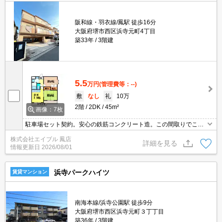
阪和線・羽衣線/鳳駅 徒歩16分
大阪府堺市西区浜寺元町4丁目
築33年
3階建
5.5
万円
(管理費等：--)
敷
なし
礼
10万
2階
2DK
45m²
画像：7枚
駐車場セット契約。安心の鉄筋コンクリート造。この間取りでこの
お家賃ってうれしいですね。実物を見ても納得の1件。住環境をあ
株式会社エイブル 鳳店
なたの目でお確かめください。見逃せませんね。お問い合わせお待
詳細を見る
情報更新日
2026/08/01
ちしております。
浜寺パークハイツ
賃貸マンション
南海本線/浜寺公園駅 徒歩9分
大阪府堺市西区浜寺元町３丁丁目
築36年
3階建