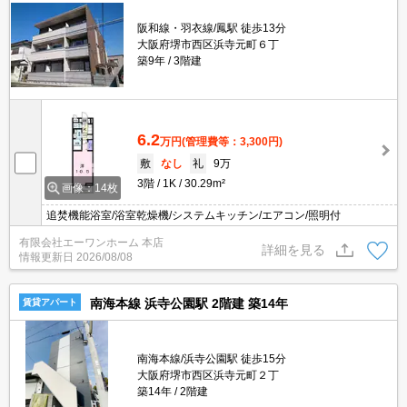
阪和線・羽衣線/鳳駅 徒歩13分
大阪府堺市西区浜寺元町６丁
築9年
3階建
6.2
万円
(管理費等：3,300円)
敷
なし
礼
9万
3階
1K
30.29m²
画像：14枚
追焚機能浴室/浴室乾燥機/システムキッチン/エアコン/照明付
有限会社エーワンホーム 本店
詳細を見る
情報更新日
2026/08/08
南海本線 浜寺公園駅 2階建 築14年
賃貸アパート
南海本線/浜寺公園駅 徒歩15分
大阪府堺市西区浜寺元町２丁
築14年
2階建