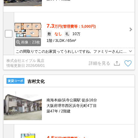
7.3
万円
(管理費等：5,000円)
敷
なし
礼
10万
1階
3LDK
65m²
画像：23枚
この間取りでこのお家賃ってうれしいですね。ファミリーさんに人
気の立地ですよ。TVモニターホンで安心生活を!。便利な洗面所独立
株式会社エイブル 鳳店
タイプ。すべて洋室でとってもキレイ。現地待ち合わせ、物件ご案
詳細を見る
情報更新日
2026/08/01
内可能。
吉村文化
賃貸コーポ
南海本線/浜寺公園駅 徒歩16分
大阪府堺市西区浜寺元町4丁目
築47年
2階建
4.5