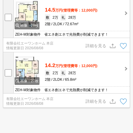
14.5
万円
(管理費等：12,000円)
敷
2万
礼
28万
2階
2LDK
72.67m²
画像：29枚
ZEH-M対象物件 省エネ創エネで光熱費が削減できます！
有限会社エーワンホーム 本店
詳細を見る
情報更新日
2026/08/08
14.2
万円
(管理費等：12,000円)
敷
2万
礼
28万
2階
2LDK
65.8m²
画像：27枚
ZEH-M対象物件 省エネ創エネで光熱費が削減できます！
有限会社エーワンホーム 本店
詳細を見る
情報更新日
2026/08/08