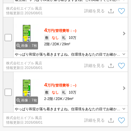
賃ってうれしいですね。現地待ち合わせ、物件ご案内可能。住環境
株式会社エイブル 鳳店
をあなたの目でお確かめください。お問い合わせお待ちしておりま
詳細を見る
情報更新日
2026/08/01
す。
4
万円
(管理費等：--)
敷
なし
礼
10万
2階
2DK
29m²
画像：7枚
やっぱり和室が落ち着きますよね。住環境をあなたの目でお確かめ
ください。この間取りでこのお家賃ってうれしいですね。現地待ち
株式会社エイブル 鳳店
合わせ、物件ご案内可能。お問い合わせお待ちしております。
詳細を見る
情報更新日
2026/08/01
4
万円
(管理費等：--)
敷
なし
礼
10万
2-2階
2DK
29m²
画像：7枚
やっぱり和室が落ち着きますよね。住環境をあなたの目でお確かめ
ください。現地待ち合わせ、物件ご案内可能。この間取りでこのお
株式会社エイブル 鳳店
家賃ってうれしいですね。お問い合わせお待ちしております。
詳細を見る
情報更新日
2026/08/01