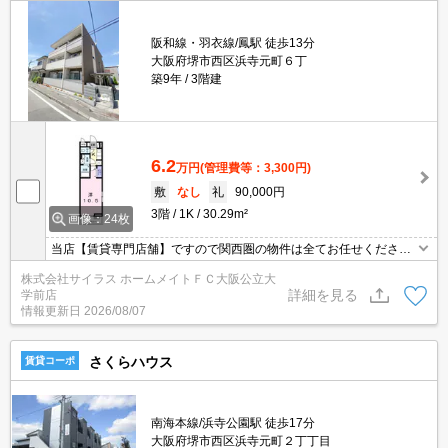
阪和線・羽衣線/鳳駅 徒歩13分
大阪府堺市西区浜寺元町６丁
築9年
3階建
6.2
万円
(管理費等：3,300円)
敷
なし
礼
90,000円
3階
1K
30.29m²
画像：24枚
当店【賃貸専門店舗】ですので関西圏の物件は全てお任せくださ
い！どこにある物件でも当店までお気軽にお問い合わせくださいま
株式会社サイラス ホームメイトＦＣ大阪公立大
せ♪初期費用がご心配な方はクレジット決済が可能ですので安心して
詳細を見る
学前店
お部屋探し頂けます。
情報更新日
2026/08/07
さくらハウス
賃貸コーポ
南海本線/浜寺公園駅 徒歩17分
大阪府堺市西区浜寺元町２丁丁目