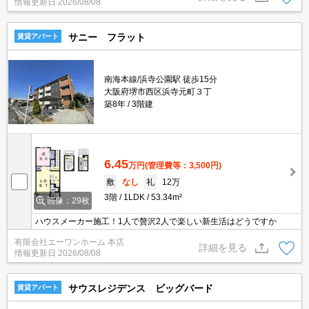
情報更新日
2026/08/08
サニー フラット
賃貸アパート
南海本線/浜寺公園駅 徒歩15分
大阪府堺市西区浜寺元町３丁
築8年
3階建
6.45
万円
(管理費等：3,500円)
敷
なし
礼
12万
3階
1LDK
53.34m²
画像：29枚
ハウスメーカー施工！1人で贅沢2人で楽しい新生活はどうですか
有限会社エーワンホーム 本店
詳細を見る
情報更新日
2026/08/08
サウスレジデンス ビッグバード
賃貸アパート