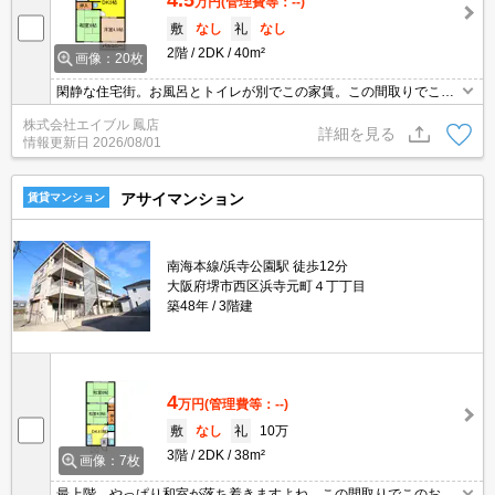
万円
(管理費等：--)
敷
なし
礼
なし
2階
2DK
40m²
画像：20枚
閑静な住宅街。お風呂とトイレが別でこの家賃。この間取りでこの
お家賃ってうれしいですね。TVモニターホンで安心生活を!。新生活
株式会社エイブル 鳳店
のスタートはここから。見逃せませんね。お問い合わせお待ちして
詳細を見る
情報更新日
2026/08/01
おります。
アサイマンション
賃貸マンション
南海本線/浜寺公園駅 徒歩12分
大阪府堺市西区浜寺元町４丁丁目
築48年
3階建
4
万円
(管理費等：--)
敷
なし
礼
10万
3階
2DK
38m²
画像：7枚
最上階。やっぱり和室が落ち着きますよね。この間取りでこのお家