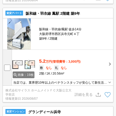
情報更新日
2026/08/04
阪和線・羽衣線 鳳駅 2階建 築9年
賃貸アパート
阪和線・羽衣線/鳳駅 徒歩14分
大阪府堺市西区浜寺元町４丁
築9年
2階建
5.2
万円
(管理費等：3,000円)
敷
なし
礼
なし
2階
1K
20.56m²
画像：19枚
当店では、業界歴10年以上のベテランスタッフが安心して新生活を
送って頂けますよう精一杯のサポートを致します。当店は、初期費
株式会社サイラス ホームメイトＦＣ大阪公立大
用のクレジット決済が可能です。ご利用の際はスタッフまでお申し
詳細を見る
学前店
付け下さいませ。お客様のご来店心よりお待ちしております。
情報更新日
2026/08/07
グランディール浜寺
賃貸マンション