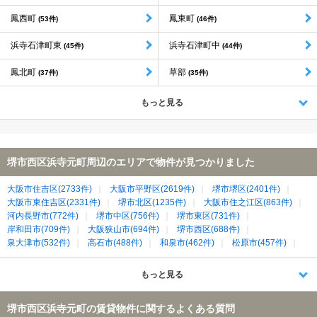
鳳西町
鳳東町
(53件)
(46件)
浜寺石津町東
浜寺石津町中
(45件)
(44件)
鳳北町
草部
(37件)
(35件)
もっと見る
堺市西区浜寺元町周辺のエリアで物件が見つかりました
大阪市住吉区(2733件)
大阪市平野区(2619件)
堺市堺区(2401件)
大阪市東住吉区(2331件)
堺市北区(1235件)
大阪市住之江区(863件)
河内長野市(772件)
堺市中区(756件)
堺市東区(731件)
岸和田市(709件)
大阪狭山市(694件)
堺市西区(688件)
泉大津市(532件)
高石市(488件)
和泉市(462件)
松原市(457件)
堺市南区(138件)
堺市美原区(138件)
泉北郡忠岡町(70件)
もっと見る
堺市西区浜寺元町の賃貸物件に関するよくある質問