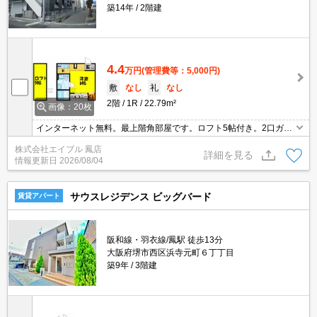
築14年
2階建
4.4
万円
(管理費等：5,000円)
敷
なし
礼
なし
2階
1R
22.79m²
画像：20枚
インターネット無料。最上階角部屋です。ロフト5帖付き。2口ガス
コンロ付。快適設備がいっぱい。見逃せませんね。サポートシステ
株式会社エイブル 鳳店
ム加入要2,700円/月。町会費等月165円。退室時清掃料55,000円。
詳細を見る
情報更新日
2026/08/04
サウスレジデンス ビッグバード
賃貸アパート
阪和線・羽衣線/鳳駅 徒歩13分
大阪府堺市西区浜寺元町６丁丁目
築9年
3階建