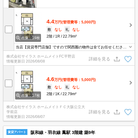
4.4
万円
(管理費等：5,000円)
敷
なし
礼
なし
2階
1R
22.79m²
画像：19枚
当店【賃貸専門店舗】ですので関西圏の物件は全てお任せくださ
い！どこにある物件でも当店までお気軽にお問い合わせくださいま
株式会社サイラス ホームメイトFC平野店
せ♪初期費用がご心配な方はクレジット決済が可能ですので安心して
詳細を見る
情報更新日
2026/08/08
お部屋探し頂けます。
4.6
万円
(管理費等：5,000円)
敷
なし
礼
なし
2階
1K
22.79m²
画像：17枚
株式会社サイラス ホームメイトＦＣ大阪公立大
詳細を見る
学前店
情報更新日
2026/08/07
阪和線・羽衣線 鳳駅 3階建 築9年
賃貸アパート