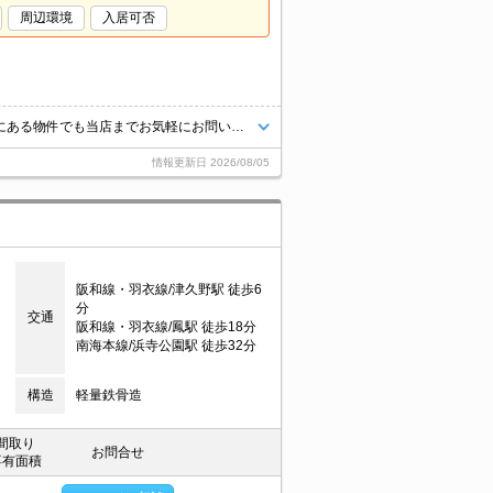
周辺環境
入居可否
当店【賃貸専門店舗】ですので関西圏の物件は全てお任せください！どこにある物件でも当店までお気軽にお問い合わせくださいませ♪初期費用がご心配な方はクレジット決済が可能ですので安心してお部屋探し頂けます。
情報更新日
2026/08/05
阪和線・羽衣線/津久野駅 徒歩6
分
交通
阪和線・羽衣線/鳳駅 徒歩18分
南海本線/浜寺公園駅 徒歩32分
構造
軽量鉄骨造
間取り
お問合せ
専有面積