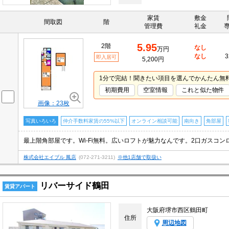
家賃
敷金
間取図
階
管理費
礼金
5.95
2階
なし
万円
なし
3
即入居可
5,200円
1分で完結！聞きたい項目を選んでかんたん無
初期費用
空室情報
これと似た物件
画像：23枚
写真いろいろ
仲介手数料家賃の55%以下
オンライン相談可能
南向き
角部屋
株式会社エイブル 鳳店
(072-271-3211)
※他1店舗で取扱い
リバーサイド鶴田
賃貸アパート
大阪府堺市西区鶴田町
住所
周辺地図