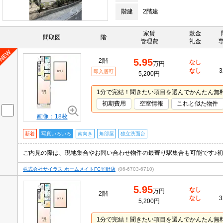
階建
2階建
家賃
敷金
間取図
階
管理費
礼金
5.95
2階
なし
万円
なし
3
即入居可
5,200円
1分で完結！聞きたい項目を選んでかんたん無
初期費用
空室情報
これと似た物件
画像：18枚
新着
写真いろいろ
南向き
角部屋
独立洗面台
株式会社サイラス ホームメイトFC平野店
(06-6703-6710)
5.95
なし
万円
2階
なし
3
5,200円
1分で完結！聞きたい項目を選んでかんたん無