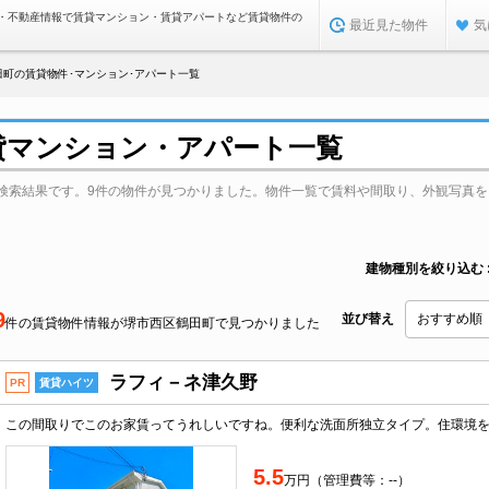
・不動産情報で賃貸マンション・賃貸アパートなど賃貸物件の
最近見た物件
気
田町の賃貸物件･マンション･アパート一覧
貸マンション・アパート一覧
検索結果です。9件の物件が見つかりました。物件一覧で賃料や間取り、外観写真を
建物種別を絞り込む
9
並び替え
件の賃貸物件情報が堺市西区鶴田町で見つかりました
ラフィ－ネ津久野
PR
賃貸ハイツ
5.5
万円（管理費等：--）