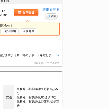
専有面積
詳細を見る
1K
お問合せ
29m²
追加
料問合せ！
周辺環境
入居可否
当店では、業界歴10年以上のベテランスタッフが安心して新生活を送って頂けますよう精一杯のサポートを致します。当店は、初期費用のクレジット決済が可能です。ご利用の際はスタッフまでお申し付け下さいませ。お客様のご来店心よりお待ちしております。
情報更新日
2026/08/05
阪和線・羽衣線/津久野駅 徒歩5
分
交通
阪和線・羽衣線/鳳駅 徒歩19分
阪和線・羽衣線/上野芝駅 徒歩22
分