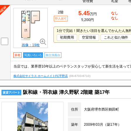
管理費
礼金
5.45
2階
なし
万円
なし
即入居可
5,200円
1分で完結！聞きたい項目を選んでかんたん無
初期費用
空室情報
これと似た物件
画像：19枚
新着
写真いろいろ
独立洗面台
株式会社サイラス ホームメイトFC平野店
(06-6703-6710)
阪和線・羽衣線 津久野駅 2階建 築17年
賃貸アパート
住所
大阪府堺市西区鶴田町
築年
2009年03月（築17年）