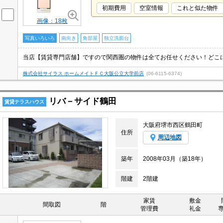
初期費用
空室情報
これと似た物件
画像：18枚
写真いろいろ
南向き
角部屋
独立洗面台
株式会社サイラス ホームメイトＦＣ大阪公立大学前店
(06-6115-6374)
リバ－サイド鶴田
賃貸テラスハウス
大阪府堺市西区鶴田町
住所
周辺地図
築年
2008年03月（築18年）
階建
2階建
家賃
敷金
間取図
階
管理費
礼金