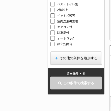
バス・トイレ別
2階以上
ペット相談可
室内洗濯機置場
エアコン付
駐車場付
オートロック
独立洗面台
その他の条件を追加する
-
該当物件
件
この条件で検索する