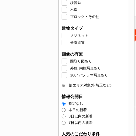
鉄骨系
木造
ブロック・その他
建物タイプ
メゾネット
分譲賃貸
画像の有無
間取り図あり
外観･内観写真あり
360° パノラマ写真あり
※一部エリア対象外(埼玉など)
情報公開日
指定なし
本日の新着
3日以内の新着
7日以内の新着
人気のこだわり条件