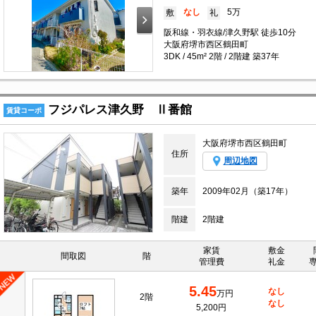
なし
5万
敷
礼
阪和線・羽衣線/津久野駅 徒歩10分
大阪府堺市西区鶴田町
3DK / 45m² 2階 / 2階建 築37年
フジパレス津久野 Ⅱ番館
賃貸コーポ
大阪府堺市西区鶴田町
住所
周辺地図
築年
2009年02月（築17年）
階建
2階建
家賃
敷金
間取図
階
管理費
礼金
5.45
なし
万円
2階
なし
5,200円