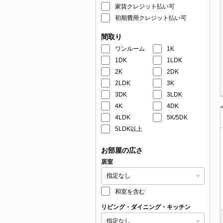
家賃クレジット払い可
初期費用クレジット払い可
間取り
ワンルーム
1K
1DK
1LDK
2K
2DK
2LDK
3K
3DK
3LDK
4K
4DK
4LDK
5K/5DK
5LDK以上
お部屋の広さ
居室
和室を含む
リビング・ダイニング・キッチン