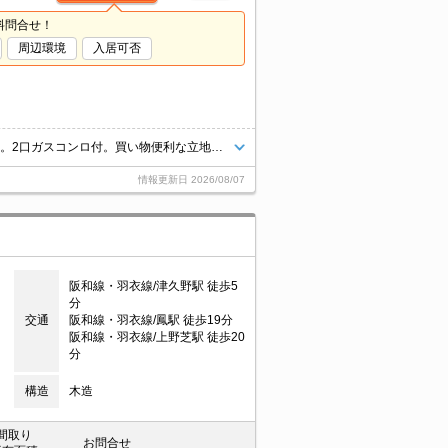
料問合せ！
周辺環境
入居可否
ちょっと広めのお部屋をお探しのあなたへ。TVモニターホンで安心生活を!。2口ガスコンロ付。買い物便利な立地ですよ～!!。この部屋で一人暮らしをEnjoy。お問い合わせお待ちしております。
情報更新日
2026/08/07
阪和線・羽衣線/津久野駅 徒歩5
分
交通
阪和線・羽衣線/鳳駅 徒歩19分
阪和線・羽衣線/上野芝駅 徒歩20
分
構造
木造
間取り
お問合せ