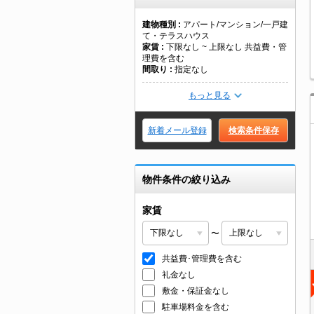
建物種別
アパート/マンション/一戸建
て・テラスハウス
家賃
下限なし ~ 上限なし 共益費・管
理費を含む
間取り
指定なし
もっと見る
新着メール登録
検索条件保存
物件条件の絞り込み
家賃
〜
共益費･管理費を含む
礼金なし
敷金・保証金なし
駐車場料金を含む