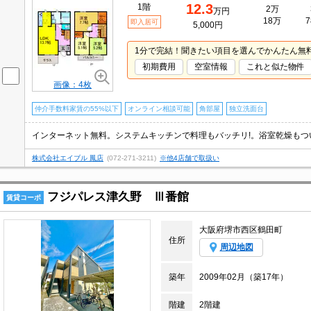
12.3
1階
2万
万円
18万
7
即入居可
5,000円
1分で完結！聞きたい項目を選んでかんたん無
初期費用
空室情報
これと似た物件
画像：4枚
仲介手数料家賃の55%以下
オンライン相談可能
角部屋
独立洗面台
株式会社エイブル 鳳店
(072-271-3211)
※他4店舗で取扱い
フジパレス津久野 Ⅲ番館
賃貸コーポ
大阪府堺市西区鶴田町
住所
周辺地図
築年
2009年02月（築17年）
階建
2階建