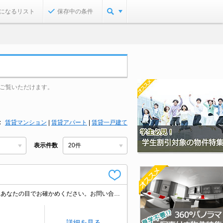
になるリスト
保存中の条件
ご覧いただけます。
賃貸マンション
|
賃貸アパート
|
賃貸一戸建て
表示件数
この間取りでこのお家賃ってうれしいですね。便利な洗面所独立タイプ。住環境をあなたの目でお確かめください。お問い合わせお待ちしております。初期費用・家賃カード払い可。引越指定業者あり。見逃せませんね。
詳細を見る