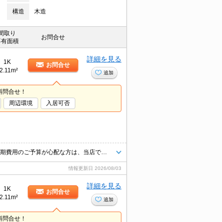
構造
木造
間取り
お問合せ
専有面積
詳細を見る
1K
お問合せ
2.11m²
追加
料問合せ！
周辺環境
入居可否
ご内見の際は、現地集合やお問い合わせ物件の最寄り駅集合も可能です♪初期費用のご予算が心配な方は、当店ではクレジット決済が可能ですのでご安心してお部屋探し頂けますよ♪
情報更新日
2026/08/03
詳細を見る
1K
お問合せ
2.11m²
追加
料問合せ！