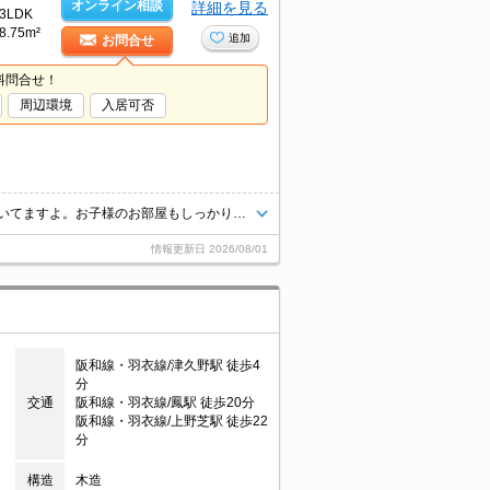
オンライン相談
詳細を見る
3LDK
8.75m²
追加
お問合せ
料問合せ！
周辺環境
入居可否
インターネット無料。システムキッチンで料理もバッチリ!。浴室乾燥もついてますよ。お子様のお部屋もしっかり確保。見どころ満載。礼金に表示の金額は、契約一時金です。サポートシステム加入要1,320円/月。
情報更新日
2026/08/01
阪和線・羽衣線/津久野駅 徒歩4
分
交通
阪和線・羽衣線/鳳駅 徒歩20分
阪和線・羽衣線/上野芝駅 徒歩22
分
構造
木造