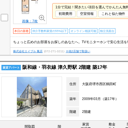
1分で完結！聞きたい項目を選んでかんたん無
初期費用
空室情報
これと似た物件
画像：7枚
本日の新着
仲介手数料家賃の55%以下
オンライン相談可能
独立洗面台
株式会社エイブル 鳳店
(072-271-3211)
※他2店舗で取扱い
阪和線・羽衣線 津久野駅 2階建 築17年
賃貸アパート
住所
大阪府堺市西区鶴田町
築年
2009年03月（築17年）
階建
2階建
家賃
敷金
間取図
階