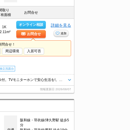
間取り
お問合せ
専有面積
オンライン相談
詳細を見る
1K
2.11m²
追加
お問合せ
料問合せ！
周辺環境
入居可否
独立洗面台
最上階角部屋です。Wi-Fi無料。広いロフトが魅力なんです。2口ガスコンロ付。TVモニターホンで安心生活を!。浴室乾燥もついてますよ。生活便利な立地です。この部屋で一人暮らしをEnjoy。
情報更新日
2026/08/07
阪和線・羽衣線/津久野駅 徒歩5
分