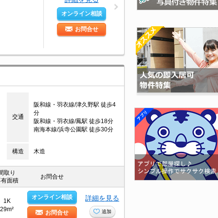
オンライン相談
お問合せ
阪和線・羽衣線/津久野駅 徒歩4
分
交通
阪和線・羽衣線/鳳駅 徒歩18分
南海本線/浜寺公園駅 徒歩30分
構造
木造
間取り
お問合せ
専有面積
オンライン相談
詳細を見る
1K
29m²
追加
お問合せ