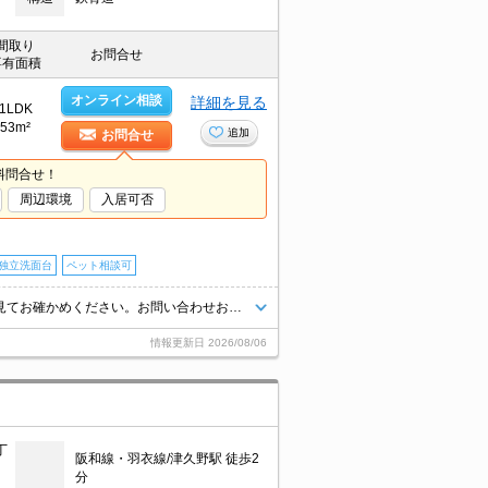
間取り
お問合せ
専有面積
オンライン相談
詳細を見る
1LDK
53m²
追加
お問合せ
料問合せ！
周辺環境
入居可否
独立洗面台
ペット相談可
駅近くでラクラク便利。室内ペットと一緒に暮らしたいあなたへ。実物を見てお確かめください。お問い合わせお待ちしております。退室時清掃料55,000円。ペット飼育の場合、消臭料25,000円。
情報更新日
2026/08/06
丁
阪和線・羽衣線/津久野駅 徒歩2
分