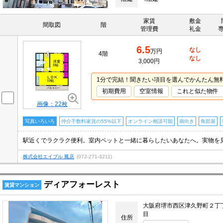
家賃
敷金
間取図
階
管理費
礼金
6.5
なし
万円
4階
なし
3,000円
1分で完結！聞きたい項目を選んでかんたん無
初期費用
空室情報
これと似た物件
画像：22枚
写真いろいろ
仲介手数料家賃の55%以下
オンライン相談可能
南向き
角部屋
株式会社エイブル 鳳店
(072-271-3211)
ディアフォーレスト
賃貸マンション
大阪府堺市西区津久野町２丁
目
住所