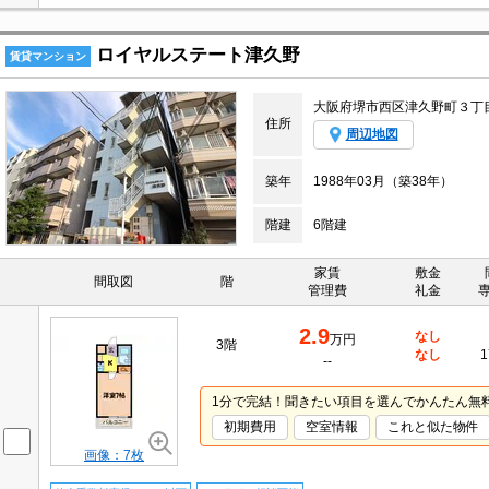
ロイヤルステート津久野
賃貸マンション
大阪府堺市西区津久野町３丁
住所
周辺地図
築年
1988年03月（築38年）
階建
6階建
家賃
敷金
間取図
階
管理費
礼金
2.9
なし
万円
3階
なし
1
--
1分で完結！聞きたい項目を選んでかんたん無
初期費用
空室情報
これと似た物件
画像：7枚