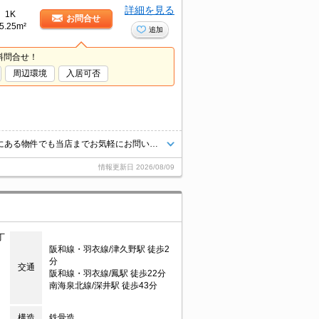
詳細を見る
1K
お問合せ
5.25m²
追加
料問合せ！
周辺環境
入居可否
当店【賃貸専門店舗】ですので関西圏の物件は全てお任せください！どこにある物件でも当店までお気軽にお問い合わせくださいませ♪初期費用がご心配な方はクレジット決済が可能ですので安心してお部屋探し頂けます。
情報更新日
2026/08/09
丁
阪和線・羽衣線/津久野駅 徒歩2
分
交通
阪和線・羽衣線/鳳駅 徒歩22分
南海泉北線/深井駅 徒歩43分
構造
鉄骨造