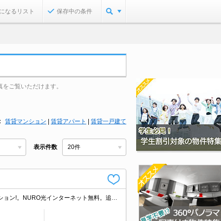
になるリスト
保存中の条件
真をご覧いただけます。
賃貸マンション
|
賃貸アパート
|
賃貸一戸建て
表示件数
ワンちゃんもネコちゃんも一緒に暮せる。オートロック・エレベーター付RCマンション!。NURO光インターネット無料。追い焚き機能付きバス。見逃せませんね。初期費用・家賃カード払い可。引越指定業者あり。