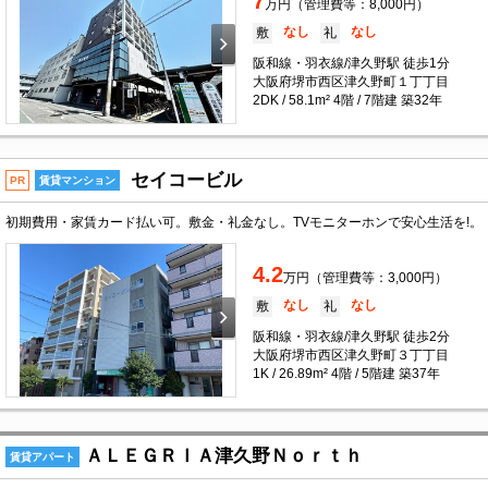
7
万円（管理費等：8,000円）
なし
なし
敷
礼
阪和線・羽衣線/津久野駅 徒歩1分
大阪府堺市西区津久野町１丁丁目
2DK / 58.1m² 4階 / 7階建 築32年
セイコービル
PR
賃貸マンション
初期費用・家賃カード払い可。敷金・礼金なし。TVモニターホンで安心生活を!。
4.2
万円（管理費等：3,000円）
なし
なし
敷
礼
阪和線・羽衣線/津久野駅 徒歩2分
大阪府堺市西区津久野町３丁丁目
1K / 26.89m² 4階 / 5階建 築37年
ＡＬＥＧＲＩＡ津久野Ｎｏｒｔｈ
賃貸アパート