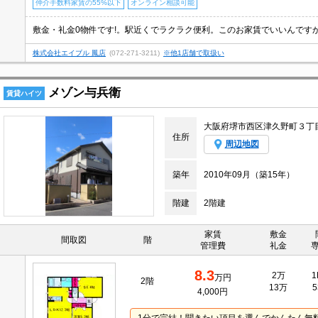
仲介手数料家賃の55%以下
オンライン相談可能
株式会社エイブル 鳳店
(072-271-3211)
※他1店舗で取扱い
メゾン与兵衛
賃貸ハイツ
大阪府堺市西区津久野町３丁
住所
周辺地図
築年
2010年09月（築15年）
階建
2階建
家賃
敷金
間取図
階
管理費
礼金
8.3
2万
1
万円
2階
13万
5
4,000円