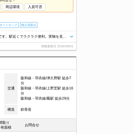
料問合せ！
周辺環境
入居可否
オートロック
独立洗面台
インターネット無料。玄関オートロックなので安心。オール電化のお部屋です。駅近くでラクラク便利。実物を見ても納得の1件。礼金に表示の金額は、契約一時金です。サポートシステム加入要1,320円/月。
情報更新日
2026/08/01
阪和線・羽衣線/津久野駅 徒歩7
分
交通
阪和線・羽衣線/上野芝駅 徒歩16
分
阪和線・羽衣線/鳳駅 徒歩29分
構造
鉄骨造
間取り
お問合せ
専有面積