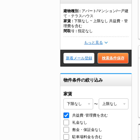
建物種別
アパート/マンション/一戸建
て・テラスハウス
家賃
下限なし ~ 上限なし 共益費・管
理費を含む
間取り
指定なし
もっと見る
新着メール登録
検索条件保存
物件条件の絞り込み
家賃
〜
共益費･管理費を含む
礼金なし
敷金・保証金なし
駐車場料金を含む