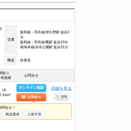
目
阪和線・羽衣線/津久野駅 徒歩2
分
交通
阪和線・羽衣線/鳳駅 徒歩20分
南海本線/浜寺公園駅 徒歩31分
構造
鉄骨造
間取り
お問合せ
専有面積
オンライン相談
詳細を見る
1K
7.64m²
追加
お問合せ
料問合せ！
周辺環境
入居可否