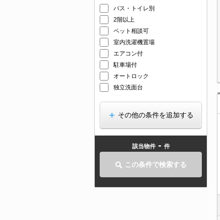
バス・トイレ別
2階以上
ペット相談可
室内洗濯機置場
エアコン付
駐車場付
オートロック
独立洗面台
その他の条件を追加する
-
該当物件
件
この条件で検索する