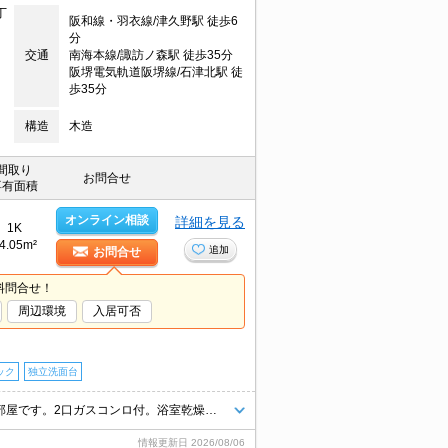
丁
阪和線・羽衣線/津久野駅 徒歩6
分
交通
南海本線/諏訪ノ森駅 徒歩35分
阪堺電気軌道阪堺線/石津北駅 徒
歩35分
構造
木造
間取り
お問合せ
専有面積
オンライン相談
詳細を見る
1K
4.05m²
追加
お問合せ
料問合せ！
周辺環境
入居可否
ック
独立洗面台
インターネット無料。オートロック付きで、一人暮らしも安心。最上階角部屋です。2口ガスコンロ付。浴室乾燥もついてますよ。宅配ボックスあり。新生活のスタートはここから。退室時清掃料29,700円。
情報更新日
2026/08/06