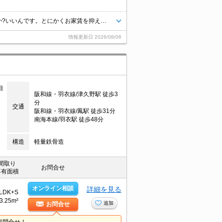
敷金・礼金0物件です!。駅近くでラクラク便利。このお家賃でいいんですか?いいんです。とにかくお家賃を抑えたい方にオススメ!。住環境をあなたの目でお確かめください。水道料金月2,000円。
情報更新日
2026/08/06
目
阪和線・羽衣線/津久野駅 徒歩3
分
交通
阪和線・羽衣線/鳳駅 徒歩31分
南海本線/羽衣駅 徒歩48分
構造
軽量鉄骨造
間取り
お問合せ
専有面積
オンライン相談
詳細を見る
LDK+S
3.25m²
追加
お問合せ