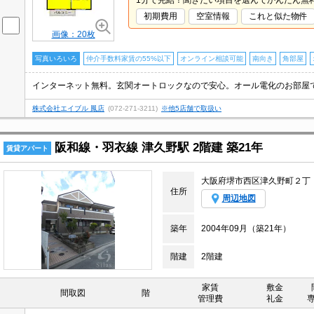
1分で完結！聞きたい項目を選んでかんたん無
初期費用
空室情報
これと似た物件
画像：20枚
写真いろいろ
仲介手数料家賃の55%以下
オンライン相談可能
南向き
角部屋
株式会社エイブル 鳳店
(072-271-3211)
※他5店舗で取扱い
阪和線・羽衣線 津久野駅 2階建 築21年
賃貸アパート
大阪府堺市西区津久野町２丁
住所
周辺地図
築年
2004年09月（築21年）
階建
2階建
家賃
敷金
間取図
階
管理費
礼金