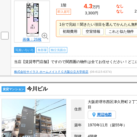
4.3
1階
なし
万円
なし
2
即入居可
3,300円
1分で完結！聞きたい項目を選んでかんたん無
初期費用
空室情報
これと似た物件
画像：26枚
写真いろいろ
角部屋
独立洗面台
株式会社サイラス ホームメイトＦＣ大阪公立大学前店
(06-6115-6374)
今川ビル
賃貸マンション
大阪府堺市西区津久野町２丁
目
住所
周辺地図
築年
1970年11月（築55年）
階建
4階建