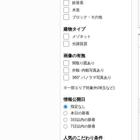
鉄骨系
木造
ブロック・その他
建物タイプ
メゾネット
分譲賃貸
画像の有無
間取り図あり
外観･内観写真あり
360° パノラマ写真あり
※一部エリア対象外(埼玉など)
情報公開日
指定なし
本日の新着
3日以内の新着
7日以内の新着
人気のこだわり条件