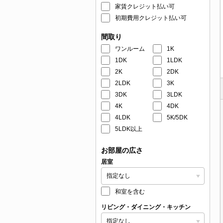
家賃クレジット払い可
初期費用クレジット払い可
間取り
ワンルーム
1K
1DK
1LDK
2K
2DK
2LDK
3K
3DK
3LDK
4K
4DK
4LDK
5K/5DK
5LDK以上
お部屋の広さ
居室
和室を含む
リビング・ダイニング・キッチン