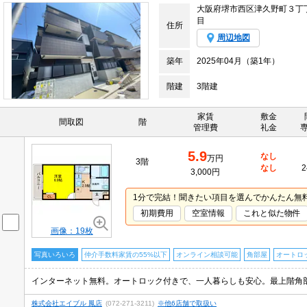
大阪府堺市西区津久野町３丁
目
住所
周辺地図
築年
2025年04月（築1年）
階建
3階建
家賃
敷金
間取図
階
管理費
礼金
5.9
なし
万円
3階
なし
2
3,000円
1分で完結！聞きたい項目を選んでかんたん無
初期費用
空室情報
これと似た物件
画像：19枚
写真いろいろ
仲介手数料家賃の55%以下
オンライン相談可能
角部屋
オートロ
株式会社エイブル 鳳店
(072-271-3211)
※他6店舗で取扱い