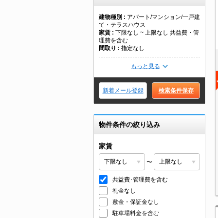
建物種別
アパート/マンション/一戸建
て・テラスハウス
家賃
下限なし ~ 上限なし 共益費・管
理費を含む
間取り
指定なし
もっと見る
新着メール登録
検索条件保存
物件条件の絞り込み
家賃
〜
共益費･管理費を含む
礼金なし
敷金・保証金なし
駐車場料金を含む