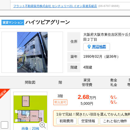
フラット不動産販売株式会社 センチュリー21 イオン喜連瓜破店
(06-6797-9666)
ハイツピアグリーン
賃貸マンション
大阪府大阪市東住吉区照ケ丘
田２丁目
住所
周辺地図
築年
1990年02月（築36年）
階建
4階建
家賃
敷金
間取図
階
管理費
礼金
2.68
3階
なし
万円
なし
即入居可
5,000円
1分で完結！聞きたい項目を選んでかんたん無
初期費用
空室情報
これと似た物件
画像：20枚