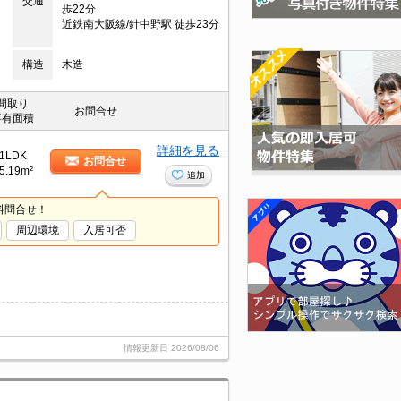
交通
歩22分
近鉄南大阪線/針中野駅 徒歩23分
構造
木造
間取り
お問合せ
専有面積
詳細を見る
1LDK
お問合せ
5.19m²
追加
料問合せ！
周辺環境
入居可否
情報更新日
2026/08/06