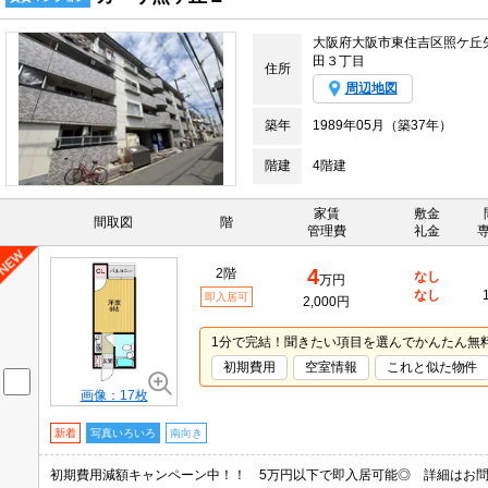
大阪府大阪市東住吉区照ケ丘
田３丁目
住所
周辺地図
築年
1989年05月（築37年）
階建
4階建
家賃
敷金
間取図
階
管理費
礼金
4
2階
なし
万円
なし
即入居可
2,000円
1分で完結！聞きたい項目を選んでかんたん無
初期費用
空室情報
これと似た物件
画像：17枚
新着
写真いろいろ
南向き
初期費用減額キャンペーン中！！ 5万円以下で即入居可能◎ 詳細はお問