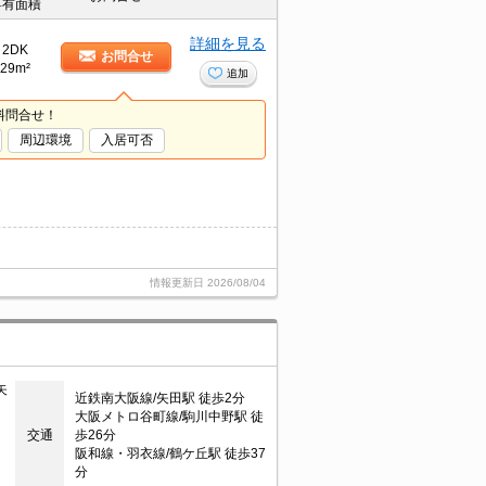
専有面積
詳細を見る
2DK
お問合せ
29m²
追加
料問合せ！
周辺環境
入居可否
情報更新日
2026/08/04
矢
近鉄南大阪線/矢田駅 徒歩2分
大阪メトロ谷町線/駒川中野駅 徒
交通
歩26分
阪和線・羽衣線/鶴ケ丘駅 徒歩37
分