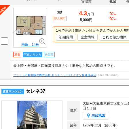
管理費
礼金
4.3
3階
なし
万円
なし
即入居可
5,000円
1分で完結！聞きたい項目を選んでかんたん無
初期費用
空室情報
これと似た物件
画像：14枚
新着
写真いろいろ
角部屋
最上階・角部屋・四面隣接部屋ナシ！単身なら広めの間取りです。
フラット不動産販売株式会社 センチュリー21 イオン喜連瓜破店
(06-6797-9666)
セレネ37
賃貸マンション
大阪府大阪市東住吉区照ケ丘
田１丁目
住所
周辺地図
築年
1989年12月（築36年）