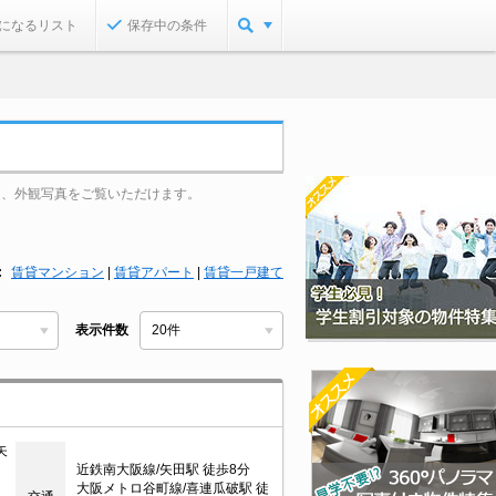
になるリスト
保存中の条件
り、外観写真をご覧いただけます。
賃貸マンション
|
賃貸アパート
|
賃貸一戸建て
表示件数
矢
近鉄南大阪線/矢田駅 徒歩8分
大阪メトロ谷町線/喜連瓜破駅 徒