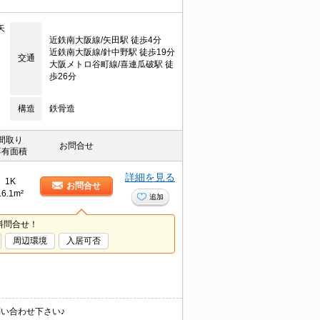
矢
近鉄南大阪線/矢田駅 徒歩4分
近鉄南大阪線/針中野駅 徒歩19分
交通
大阪メトロ谷町線/喜連瓜破駅 徒
歩26分
構造
鉄骨造
間取り
お問合せ
専有面積
詳細を見る
1K
お問合せ
16.1m²
追加
料問合せ！
周辺環境
入居可否
い合わせ下さい♪