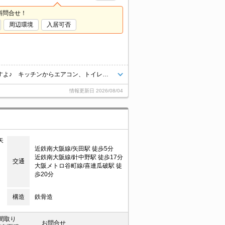
料問合せ！
周辺環境
入居可否
インターネット無料！ デザイナーズリノベで内装キレイに仕上がってますよ♪ キッチンからエアコン、トイレなど新設されてます！！
情報更新日
2026/08/04
矢
近鉄南大阪線/矢田駅 徒歩5分
近鉄南大阪線/針中野駅 徒歩17分
交通
大阪メトロ谷町線/喜連瓜破駅 徒
歩20分
構造
鉄骨造
間取り
お問合せ