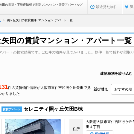
矢田の賃貸・不動産情報で賃貸マンション・賃貸アパートなど
最近見た物件
気
区
照ケ丘矢田の賃貸物件･マンション･アパート一覧
丘矢田の賃貸マンション・アパート一覧
アパートの検索結果です。131件の物件が見つかりました。物件一覧で賃料や間取
建物種別を絞り込む
131
件の賃貸物件情報が大阪市東住吉区照ケ丘矢田で見
並び替え
つかりました
セレニティ照ヶ丘矢田B棟
賃貸アパート
大阪府大阪市東住吉区照ケ丘
田４丁目
住所