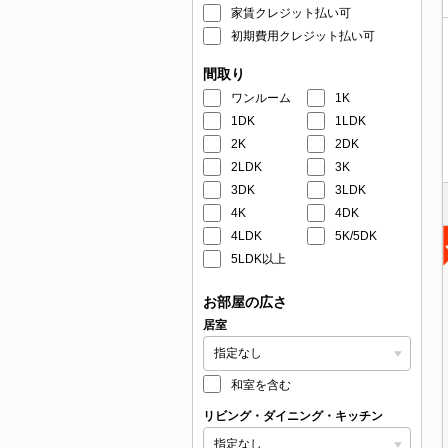
家賃クレジット払い可
初期費用クレジット払い可
間取り
ワンルーム
1K
1DK
1LDK
2K
2DK
2LDK
3K
3DK
3LDK
4K
4DK
4LDK
5K/5DK
5LDK以上
お部屋の広さ
居室
和室を含む
リビング・ダイニング・キッチン