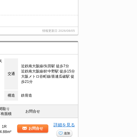
情報更新日
2026/08/05
矢
近鉄南大阪線/矢田駅 徒歩7分
近鉄南大阪線/針中野駅 徒歩15分
交通
大阪メトロ谷町線/喜連瓜破駅 徒
歩21分
構造
鉄骨造
間取り
お問合せ
専有面積
詳細を見る
1R
お問合せ
4.88m²
追加