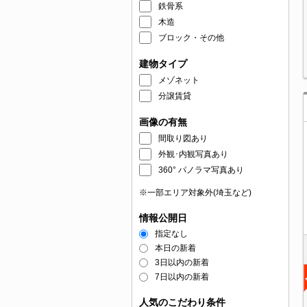
鉄骨系
木造
ブロック・その他
建物タイプ
メゾネット
分譲賃貸
画像の有無
間取り図あり
外観･内観写真あり
360° パノラマ写真あり
※一部エリア対象外(埼玉など)
情報公開日
指定なし
本日の新着
3日以内の新着
7日以内の新着
人気のこだわり条件