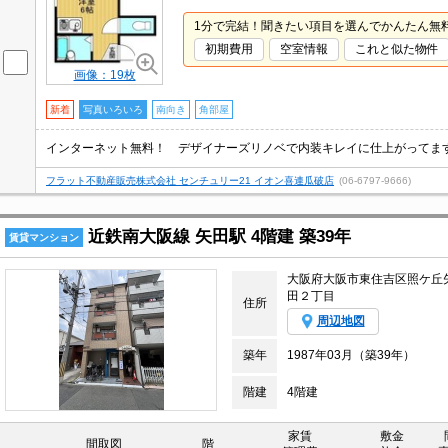
1分で完結！聞きたい項目を選んでかんたん無
初期費用
空室情報
これと似た物件
画像：19枚
新着
写真いろいろ
南向き
角部屋
フラット不動産販売株式会社 センチュリー21 イオン喜連瓜破店
(06-6797-9666)
近鉄南大阪線 矢田駅 4階建 築39年
賃貸マンション
大阪府大阪市東住吉区照ケ丘
田２丁目
住所
周辺地図
築年
1987年03月（築39年）
階建
4階建
家賃
敷金
間取図
階