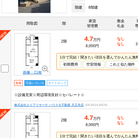
階建
8階建
家賃
敷金
間取図
階
管理費
礼金
4.7
なし
万円
2階
なし
3
8,000円
1分で完結！聞きたい項目を選んでかんたん無
初期費用
空室情報
これと似た物件
画像：21枚
新着
写真いろいろ
オートロック
☆設備充実☆周辺環境良好☆セパレート☆
株式会社エリアリサーチ ハウスモ不動産 天王寺店
(06-6624-8828)
4.7
なし
万円
2階
なし
3
8,000円
1分で完結！聞きたい項目を選んでかんたん無