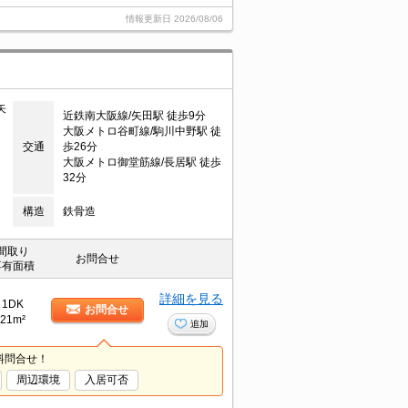
情報更新日
2026/08/06
矢
近鉄南大阪線/矢田駅 徒歩9分
大阪メトロ谷町線/駒川中野駅 徒
交通
歩26分
大阪メトロ御堂筋線/長居駅 徒歩
32分
構造
鉄骨造
間取り
お問合せ
専有面積
詳細を見る
1DK
お問合せ
21m²
追加
料問合せ！
周辺環境
入居可否