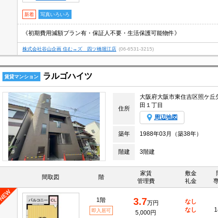
新着
写真いろいろ
《初期費用減額プラン有・保証人不要・生活保護可能物件》
株式会社谷山企画 住む→ズ 四ツ橋堀江店
(06-6531-3215)
ラルゴハイツ
賃貸マンション
大阪府大阪市東住吉区照ケ丘
田１丁目
住所
周辺地図
築年
1988年03月（築38年）
階建
3階建
家賃
敷金
間取図
階
管理費
礼金
3.7
1階
なし
万円
なし
1
即入居可
5,000円