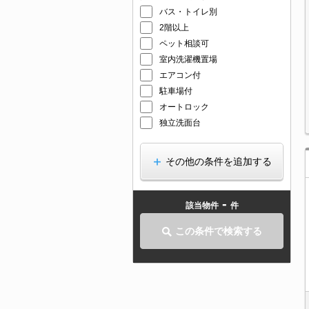
バス・トイレ別
2階以上
ペット相談可
室内洗濯機置場
エアコン付
駐車場付
オートロック
独立洗面台
その他の条件を追加する
-
該当物件
件
この条件で検索する