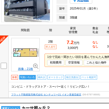
周辺地図
築年
2025年01月（築1年）
階建
3階建
家賃
敷金
間取図
階
管理費
礼金
7.2
2階
なし
万円
なし
3
即入居可
3,000円
1分で完結！聞きたい項目を選んでかんたん無
初期費用
空室情報
これと似た物件
画像：21枚
新着
写真いろいろ
南向き
オートロック
独立洗面台
ペット相談可
コンビニ・ドラッグストア・スーパー近く！リビング広い！
フラット不動産販売株式会社 センチュリー21 イオン喜連瓜破店
(06-6797-9666)
カーサ照ヶ丘２
賃貸マンション