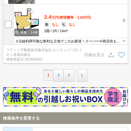
2.4
万円
(管理費等：3,000円)
敷
なし
礼
なし
2階
1R
14m²
画像：14枚
３沿線利用可能な便利な立地でこのお家賃！スーパーや商店街もす
ぐです。
フラット不動産販売株式会社 センチュリー21 イ
詳細を見る
オン喜連瓜破店
情報更新日
2026/08/02
1
2
3
検索条件を変更する