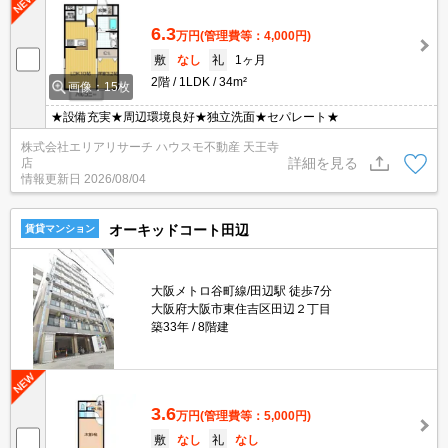
6.3
万円
(管理費等：4,000円)
敷
なし
礼
1ヶ月
2階
1LDK
34m²
画像：15枚
★設備充実★周辺環境良好★独立洗面★セパレート★
株式会社エリアリサーチ ハウスモ不動産 天王寺
詳細を見る
店
情報更新日
2026/08/04
オーキッドコート田辺
賃貸マンション
大阪メトロ谷町線/田辺駅 徒歩7分
大阪府大阪市東住吉区田辺２丁目
築33年
8階建
3.6
万円
(管理費等：5,000円)
敷
なし
礼
なし