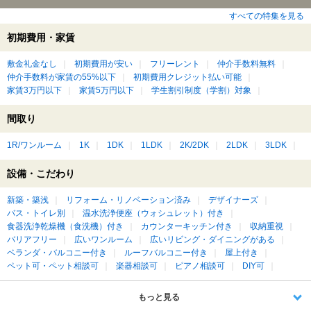
すべての特集を見る
初期費用・家賃
敷金礼金なし
初期費用が安い
フリーレント
仲介手数料無料
仲介手数料が家賃の55%以下
初期費用クレジット払い可能
家賃3万円以下
家賃5万円以下
学生割引制度（学割）対象
間取り
1R/ワンルーム
1K
1DK
1LDK
2K/2DK
2LDK
3LDK
設備・こだわり
新築・築浅
リフォーム・リノベーション済み
デザイナーズ
バス・トイレ別
温水洗浄便座（ウォシュレット）付き
食器洗浄乾燥機（食洗機）付き
カウンターキッチン付き
収納重視
バリアフリー
広いワンルーム
広いリビング・ダイニングがある
ベランダ・バルコニー付き
ルーフバルコニー付き
屋上付き
ペット可・ペット相談可
楽器相談可
ピアノ相談可
DIY可
もっと見る