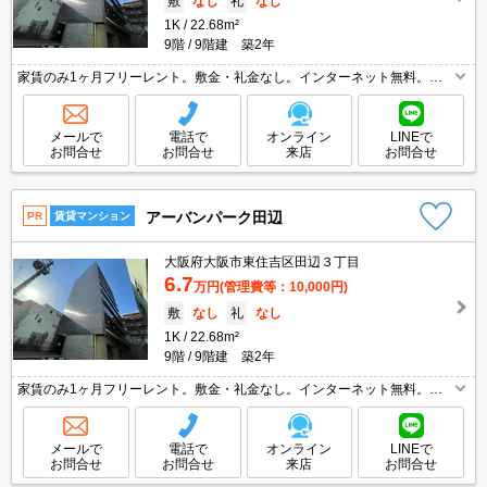
敷
なし
礼
なし
1K
22.68m²
9階
9階建 築2年
家賃のみ1ヶ月フリーレント。敷金・礼金なし。インターネット無料。エ
アコン1基付き。バイク置き場あり。退去時、ルームクリーニング料金27,
500円。退去時、エアコン洗浄代11,000円。
メールで
電話で
オンライン
LINEで
お問合せ
お問合せ
来店
お問合せ
アーバンパーク田辺
PR
賃貸マンション
大阪府大阪市東住吉区田辺３丁目
6.7
万円
(管理費等：10,000円)
敷
なし
礼
なし
1K
22.68m²
9階
9階建 築2年
家賃のみ1ヶ月フリーレント。敷金・礼金なし。インターネット無料。エ
アコン1基付き。バイク置き場あり。退去時、ルームクリーニング料金27,
500円。退去時、エアコン洗浄代11,000円。
メールで
電話で
オンライン
LINEで
お問合せ
お問合せ
来店
お問合せ