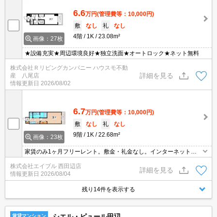
6.6
万円
(管理費等：10,000円)
敷
なし
礼
なし
4階
1K
23.08m²
画像：27枚
★設備充実★周辺環境良好★独立洗面★オートロック★ネット無料
株式会社Ｒリビングカンパニー ハウスモ不動
詳細を見る
産 八尾店
情報更新日
2026/08/02
6.7
万円
(管理費等：10,000円)
敷
なし
礼
なし
9階
1K
22.68m²
画像：23枚
家賃のみ1ヶ月フリーレント。敷金・礼金なし。インターネット無
料。エアコン1基付き。バイク置き場あり。退去時、ルームクリー
株式会社エイブル 西田辺店
ニング料金27,500円。退去時、エアコン洗浄代11,000円。
詳細を見る
情報更新日
2026/08/04
残り14件を表示する
シエル・ピュール田辺
賃貸マンション