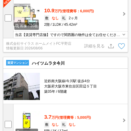
10.9
万円
(管理費等：6,000円)
敷
なし
礼
2ヶ月
2階
1LDK
45.42m²
画像：20枚
当店【賃貸専門店舗】ですので関西圏の物件は全てお任せくださ
い！どこにある物件でも当店までお気軽にお問い合わせくださいま
株式会社サイラス ホームメイトFC平野店
せ♪初期費用がご心配な方はクレジット決済が可能ですので安心して
詳細を見る
情報更新日
2026/08/06
お部屋探し頂けます。
ハイツムラタ今川
賃貸マンション
近鉄南大阪線/今川駅 徒歩4分
大阪府大阪市東住吉区田辺５丁目
築35年
6階建
3.7
万円
(管理費等：5,000円)
敷
なし
礼
なし
5階
1K
17m²