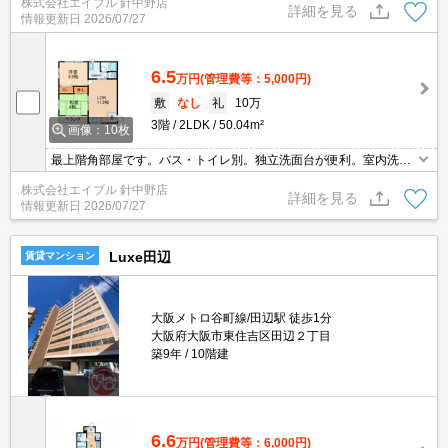
株式会社エイブル 針中野店
詳細を見る
情報更新日
2026/07/27
6.5
万円
(管理費等：5,000円)
敷
なし
礼
10万
3階
2LDK
50.04m²
画像：10枚
最上階角部屋です。バス・トイレ別。独立洗面台が便利。室内洗濯
機置場。ガスコンロ設置可。インターホン付き。
株式会社エイブル 針中野店
詳細を見る
情報更新日
2026/07/27
Luxe田辺
賃貸マンション
大阪メトロ谷町線/田辺駅 徒歩1分
大阪府大阪市東住吉区田辺２丁目
築9年
10階建
6.6
万円
(管理費等：6,000円)