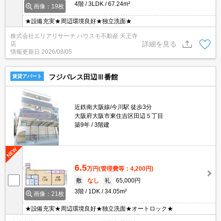
4階
3LDK
67.24m²
画像：19枚
★設備充実★周辺環境良好★独立洗面★
株式会社エリアリサーチ ハウスモ不動産 天王寺
詳細を見る
店
情報更新日
2026/08/05
フジパレス田辺Ⅲ番館
賃貸アパート
近鉄南大阪線/今川駅 徒歩3分
大阪府大阪市東住吉区田辺５丁目
築9年
3階建
6.5
万円
(管理費等：4,200円)
敷
なし
礼
65,000円
3階
1DK
34.05m²
画像：21枚
★設備充実★周辺環境良好★独立洗面★オートロック★