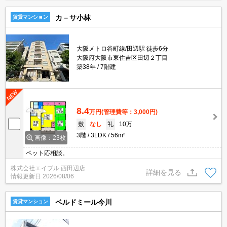
カ－サ小林
賃貸マンション
大阪メトロ谷町線/田辺駅 徒歩6分
大阪府大阪市東住吉区田辺２丁目
築38年
7階建
8.4
万円
(管理費等：3,000円)
敷
なし
礼
10万
3階
3LDK
56m²
画像：23枚
ペット応相談。
株式会社エイブル 西田辺店
詳細を見る
情報更新日
2026/08/06
ベルドミール今川
賃貸マンション