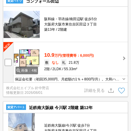
コンフォール田辺
賃貸ハイツ
阪和線・羽衣線/南田辺駅 徒歩5分
大阪府大阪市東住吉区田辺３丁目
築13年
2階建
10.9
万円
(管理費等：6,000円)
敷
なし
礼
21.8万
2階
2LDK
55.33m²
画像：4枚
保証会社要（初回35,000円、月総額の1％＋800円/月）。大和ハウ
スのD-room賃貸。広々リビングがいいですね。追い焚き・エアコ
株式会社エイブル 針中野店
ン・浴室乾燥機付きで設備充実!。一坪タイプもお風呂が人気。
詳細を見る
情報更新日
2026/08/01
近鉄南大阪線 今川駅 2階建 築12年
賃貸アパート
近鉄南大阪線/今川駅 徒歩7分
大阪府大阪市東住吉区田辺４丁目