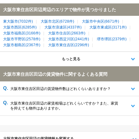
大阪市東住吉区田辺周辺のエリアで物件が見つかりました
東大阪市(7032件)
大阪市北区(6728件)
大阪市中央区(6671件)
大阪市西区(6285件)
大阪市浪速区(4337件)
大阪市東成区(3171件)
大阪市福島区(3166件)
大阪市住吉区(2663件)
大阪市平野区(2578件)
大阪市西淀川区(2441件)
堺市堺区(2379件)
大阪市都島区(2367件)
大阪市東住吉区(2296件)
大阪市城東区(2005件)
大阪市天王寺区(2003件)
大阪市生野区(1959件)
大阪市阿倍野区(1602件)
八尾市(1335件)
もっと見る
堺市北区(1179件)
大東市(1108件)
大阪市港区(1084件)
大阪市鶴見区(939件)
大阪市住之江区(858件)
堺市中区(734件)
大阪市東住吉区田辺の賃貸物件に関するよくある質問
堺市東区(684件)
堺市西区(678件)
大阪市西成区(555件)
大阪市大正区(493件)
松原市(443件)
羽曳野市(432件)
藤井寺市(311件)
大阪市此花区(257件)
柏原市(147件)
大阪市東住吉区田辺の賃貸物件数はどれくらいありますか？
堺市美原区(138件)
大阪市東住吉区田辺の家賃相場はどれくらいですか？また、家賃
を抑えても物件はありますか。
大阪市東住吉区田辺の賃貸情報を変更する