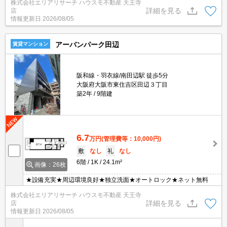
株式会社エリアリサーチ ハウスモ不動産 天王寺
詳細を見る
店
情報更新日
2026/08/05
アーバンパーク田辺
賃貸マンション
阪和線・羽衣線/南田辺駅 徒歩5分
大阪府大阪市東住吉区田辺３丁目
築2年
9階建
6.7
万円
(管理費等：10,000円)
敷
なし
礼
なし
6階
1K
24.1m²
画像：26枚
★設備充実★周辺環境良好★独立洗面★オートロック★ネット無料
株式会社エリアリサーチ ハウスモ不動産 天王寺
詳細を見る
店
情報更新日
2026/08/05