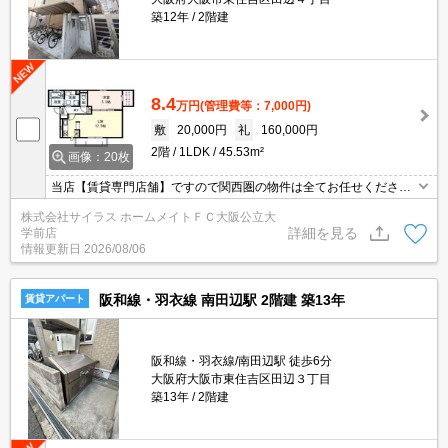
築12年
2階建
8.4
万円
(管理費等：7,000円)
敷
20,000円
礼
160,000円
2階
1LDK
45.53m²
画像：20枚
当店【賃貸専門店舗】ですので関西圏の物件は全てお任せくださ
い！どこにある物件でも当店までお気軽にお問い合わせくださいま
株式会社サイラス ホームメイトＦＣ大阪公立大
せ♪初期費用がご心配な方はクレジット決済が可能ですので安心して
詳細を見る
学前店
お部屋探し頂けます。
情報更新日
2026/08/06
阪和線・羽衣線 南田辺駅 2階建 築13年
賃貸アパート
阪和線・羽衣線/南田辺駅 徒歩6分
大阪府大阪市東住吉区田辺３丁目
築13年
2階建