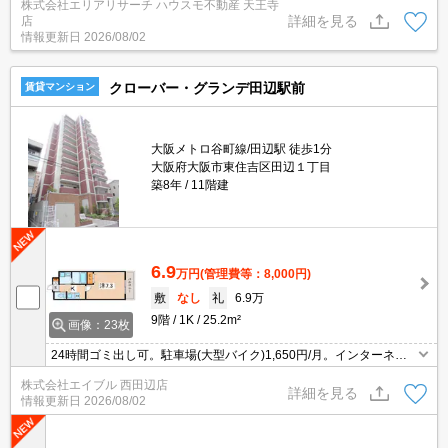
株式会社エリアリサーチ ハウスモ不動産 天王寺
詳細を見る
店
情報更新日
2026/08/02
クローバー・グランデ田辺駅前
賃貸マンション
大阪メトロ谷町線/田辺駅 徒歩1分
大阪府大阪市東住吉区田辺１丁目
築8年
11階建
6.9
万円
(管理費等：8,000円)
敷
なし
礼
6.9万
9階
1K
25.2m²
画像：23枚
24時間ゴミ出し可。駐車場(大型バイク)1,650円/月。インターネッ
ト無料。2口ガスコンロ付。宅配ボックスあり。1年未満の解約時、
株式会社エイブル 西田辺店
違約金2ヶ月分発生。
詳細を見る
情報更新日
2026/08/02