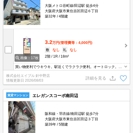
大阪メトロ谷町線/田辺駅 徒歩4分
大阪府大阪市東住吉区田辺６丁目
築32年
4階建
3.2
万円
(管理費等：4,000円)
敷
なし
礼
なし
2階
1R
18m²
画像：17枚
買い物便利でウキウキ。駅近くでラクラク便利。オートロック。シ
ューズボックス付き。
株式会社エイブル 針中野店
詳細を見る
情報更新日
2026/08/03
エレガンスコーポ南田辺
賃貸マンション
阪和線・羽衣線/南田辺駅 徒歩7分
大阪府大阪市東住吉区田辺３丁目
築39年
5階建