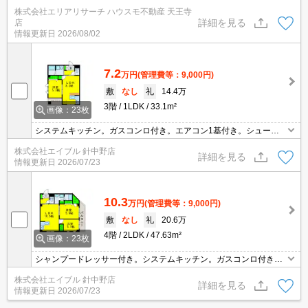
株式会社エリアリサーチ ハウスモ不動産 天王寺
詳細を見る
店
情報更新日
2026/08/02
7.2
万円
(管理費等：9,000円)
敷
なし
礼
14.4万
3階
1LDK
33.1m²
画像：23枚
システムキッチン。ガスコンロ付き。エアコン1基付き。シューズ
ボックス付き。
株式会社エイブル 針中野店
詳細を見る
情報更新日
2026/07/23
10.3
万円
(管理費等：9,000円)
敷
なし
礼
20.6万
4階
2LDK
47.63m²
画像：23枚
シャンプードレッサー付き。システムキッチン。ガスコンロ付き。
角部屋。
株式会社エイブル 針中野店
詳細を見る
情報更新日
2026/07/23