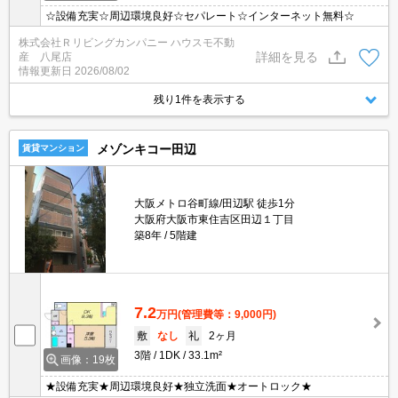
☆設備充実☆周辺環境良好☆セパレート☆インターネット無料☆
株式会社Ｒリビングカンパニー ハウスモ不動
詳細を見る
産 八尾店
情報更新日
2026/08/02
残り1件を表示する
メゾンキコー田辺
賃貸マンション
大阪メトロ谷町線/田辺駅 徒歩1分
大阪府大阪市東住吉区田辺１丁目
築8年
5階建
7.2
万円
(管理費等：9,000円)
敷
なし
礼
2ヶ月
3階
1DK
33.1m²
画像：19枚
★設備充実★周辺環境良好★独立洗面★オートロック★