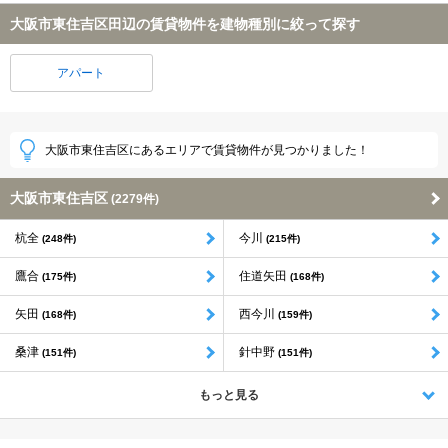
大阪市東住吉区田辺の賃貸物件を建物種別に絞って探す
アパート
大阪市東住吉区にあるエリアで賃貸物件が見つかりました！
大阪市東住吉区
(2279件)
杭全
今川
(248件)
(215件)
鷹合
住道矢田
(175件)
(168件)
矢田
西今川
(168件)
(159件)
桑津
針中野
(151件)
(151件)
もっと見る