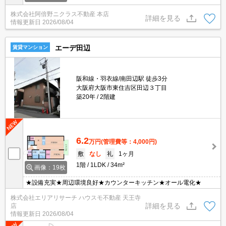
株式会社阿倍野ニクラス不動産 本店
詳細を見る
情報更新日
2026/08/04
エーデ田辺
賃貸マンション
阪和線・羽衣線/南田辺駅 徒歩3分
大阪府大阪市東住吉区田辺３丁目
築20年
2階建
6.2
万円
(管理費等：4,000円)
敷
なし
礼
1ヶ月
1階
1LDK
34m²
画像：19枚
★設備充実★周辺環境良好★カウンターキッチン★オール電化★
株式会社エリアリサーチ ハウスモ不動産 天王寺
詳細を見る
店
情報更新日
2026/08/04