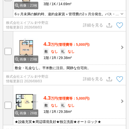
3階
1K
14.69m²
画像：23枚
6ヶ月未満の解約時、違約金家賃＋管理費の2ヶ月分発生。バス・ト
イレ別。敷金・礼金0物件です!。
株式会社エイブル 針中野店
詳細を見る
情報更新日
2026/08/03
4.3
万円
(管理費等：5,000円)
敷
なし
礼
なし
1階
1R
29.38m²
画像：23枚
敷金・礼金なし。平米数に注目。閑静な住宅街。
株式会社エイブル 針中野店
詳細を見る
情報更新日
2026/08/03
4.3
万円
(管理費等：5,000円)
敷
なし
礼
なし
1階
1R
29.38m²
画像：28枚
★設備充実★周辺環境良好★独立洗面★オートロック★