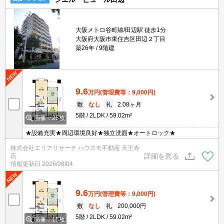
大阪メトロ谷町線/田辺駅 徒歩1分
大阪府大阪市東住吉区田辺２丁目
築26年
9階建
9.6
万円
(管理費等：9,000円)
敷
なし
礼
2.08ヶ月
5階
2LDK
59.02m²
画像：25枚
★設備充実★周辺環境良好★独立洗面★オートロック★
株式会社エリアリサーチ ハウスモ不動産 天王寺
詳細を見る
店
情報更新日
2026/08/04
9.6
万円
(管理費等：9,000円)
敷
なし
礼
200,000円
5階
2LDK
59.02m²
画像：15枚