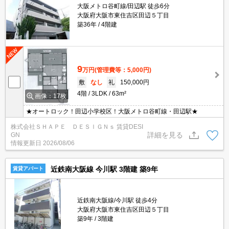
大阪メトロ谷町線/田辺駅 徒歩6分
大阪府大阪市東住吉区田辺５丁目
築36年
4階建
9
万円
(管理費等：5,000円)
敷
なし
礼
150,000円
4階
3LDK
63m²
画像：17枚
★オートロック！田辺小学校区！大阪メトロ谷町線・田辺駅★
株式会社ＳＨＡＰＥ ＤＥＳＩＧＮｓ 賃貸DESI
詳細を見る
GN
情報更新日
2026/08/06
近鉄南大阪線 今川駅 3階建 築9年
賃貸アパート
近鉄南大阪線/今川駅 徒歩4分
大阪府大阪市東住吉区田辺５丁目
築9年
3階建