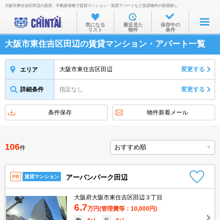
大阪市東住吉区田辺の賃貸・不動産情報で賃貸マンション・賃貸アパートなど賃貸物件の部屋探し
お部屋を探す
気になる
最近見た
保存中の
リスト
物件
条件
沿線・駅から
大阪市東住吉区田辺の賃貸マンション・アパート一覧
住所から
家賃相場から
大阪市東住吉区田辺
変更する
エリア
通勤通学時間から
詳細条件
指定なし
変更する
物件特集から
条件保存
物件新着メール
不動産会社から
TOP
106
件
アーバンパーク田辺
PR
賃貸マンション
大阪府大阪市東住吉区田辺３丁目
6.7
万円
(管理費等：10,000円)