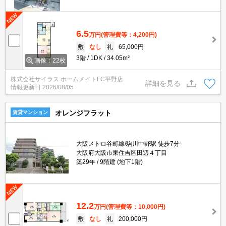
6.5
万円
(管理費等：4,200円)
敷
なし
礼
65,000円
3階
1DK
34.05m²
画像：22枚
株式会社サイラス ホームメイトFC平野店
詳細を見る
情報更新日
2026/08/05
オレンジフラット
賃貸マンション
大阪メトロ谷町線/駒川中野駅 徒歩7分
大阪府大阪市東住吉区田辺４丁目
築29年
9階建 (地下1階)
12.2
万円
(管理費等：10,000円)
敷
なし
礼
200,000円