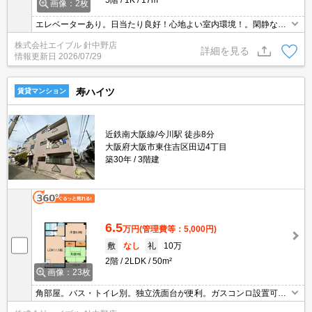
画像：2枚
エレベーターあり。日当たり良好！心地よい室内環境！。閑静な住
宅街。ぜひお問い合わせください!。
株式会社エイブル 針中野店
詳細を見る
情報更新日
2026/07/29
寿ハイツ
賃貸マンション
近鉄南大阪線/今川駅 徒歩8分
大阪府大阪市東住吉区田辺4丁目
築30年
3階建
6.5
万円
(管理費等：5,000円)
敷
なし
礼
10万
2階
2LDK
50m²
画像：23枚
角部屋。バス・トイレ別。独立洗面台が便利。ガスコンロ設置可。
インターホン付き。