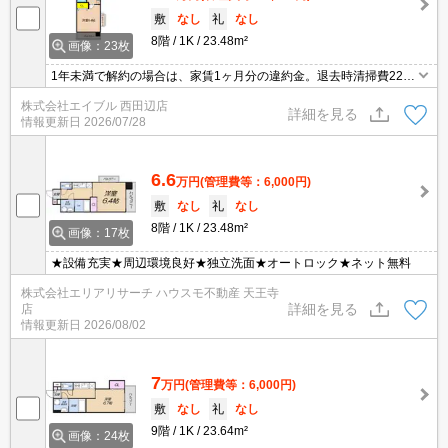
敷
なし
礼
なし
8階
1K
23.48m²
画像：23枚
1年未満で解約の場合は、家賃1ヶ月分の違約金。退去時清掃費22,0
00円。
株式会社エイブル 西田辺店
詳細を見る
情報更新日
2026/07/28
6.6
万円
(管理費等：6,000円)
敷
なし
礼
なし
8階
1K
23.48m²
画像：17枚
★設備充実★周辺環境良好★独立洗面★オートロック★ネット無料
株式会社エリアリサーチ ハウスモ不動産 天王寺
詳細を見る
店
情報更新日
2026/08/02
7
万円
(管理費等：6,000円)
敷
なし
礼
なし
9階
1K
23.64m²
画像：24枚