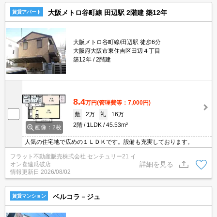
大阪メトロ谷町線 田辺駅 2階建 築12年
賃貸アパート
大阪メトロ谷町線/田辺駅 徒歩6分
大阪府大阪市東住吉区田辺４丁目
築12年
2階建
8.4
万円
(管理費等：7,000円)
敷
2万
礼
16万
2階
1LDK
45.53m²
画像：2枚
人気の住宅地で広めの１ＬＤＫです。設備も充実しております。
フラット不動産販売株式会社 センチュリー21 イ
詳細を見る
オン喜連瓜破店
情報更新日
2026/08/02
ベルコラ－ジュ
賃貸マンション