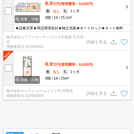
6.9
万円
(管理費等：8,000円)
敷
なし
礼
1ヶ月
9階
1K
25.2m²
画像：18枚
★設備充実★周辺環境良好★独立洗面★オートロック★ネット無料
株式会社エリアリサーチ ハウスモ不動産 天王寺
詳細を見る
店
情報更新日
2026/08/02
6.9
万円
(管理費等：8,000円)
敷
なし
礼
1ヶ月
9階
1K
25m²
画像：22枚
株式会社サイラス ホームメイトFC平野店
詳細を見る
情報更新日
2026/08/06