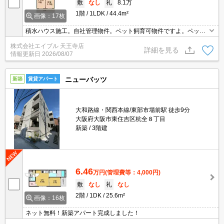
敷
なし
礼
8.1万
1階
1LDK
44.4m²
画像：17枚
積水ハウス施工。自社管理物件。ペット飼育可物件ですよ。ペット
飼育の場合、家賃3,000円増。こんなお部屋に住んでお友達に自慢
株式会社エイブル 天王寺店
しちゃいましょう。現地待ち合わせ、物件ご案内可能。オンライン
詳細を見る
情報更新日
2026/08/07
内見相談可。
ニューバッツ
新築
賃貸アパート
大和路線・関西本線/東部市場前駅 徒歩9分
大阪府大阪市東住吉区杭全８丁目
新築
3階建
6.46
万円
(管理費等：4,000円)
敷
なし
礼
なし
2階
1DK
25.6m²
画像：16枚
ネット無料！新築アパート完成しました！