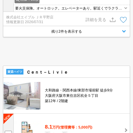
要火災保険。オートロック。エレベーターあり。駅近くでラクラク
便利。住環境をあなたの目でお確かめください。南向き。鉄筋コン
株式会社エイブル ＪＲ平野店
クリート造。角部屋。インターネット無料。退去時清掃費88,000
詳細を見る
情報更新日
2026/07/31
円。
残り2件を表示する
Ｃｅｎｔ－Ｌｉｖｉｅ
賃貸ハイツ
大和路線・関西本線/東部市場前駅 徒歩9分
大阪府大阪市東住吉区杭全５丁目
築12年
2階建
8.1
万円
(管理費等：5,000円)