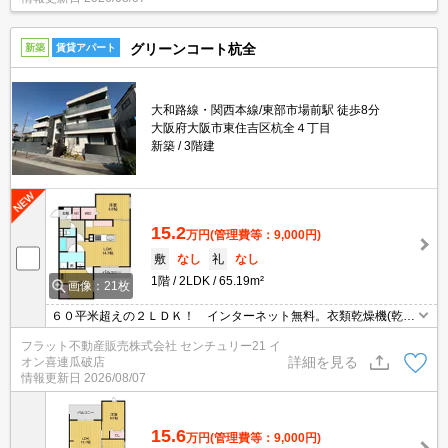
グリーンコート杭全
新築
賃貸アパート
大和路線・関西本線/東部市場前駅 徒歩8分
大阪府大阪市東住吉区杭全４丁目
新築
3階建
15.2
万円
(管理費等：9,000円)
敷
なし
礼
なし
1階
2LDK
65.19m²
画像：21枚
６０平米超えの２ＬＤＫ！ インターネット無料。衣類乾燥機(乾太
くん)・浴室テレビ・食洗器・エアコン３基も完備！
フラット不動産販売株式会社 センチュリー21 イ
詳細を見る
オン喜連瓜破店
情報更新日
2026/08/07
15.6
万円
(管理費等：9,000円)