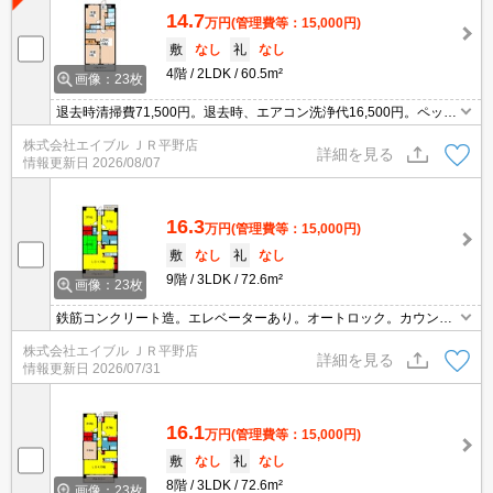
14.7
万円
(管理費等：15,000円)
敷
なし
礼
なし
4階
2LDK
60.5m²
画像：23枚
退去時清掃費71,500円。退去時、エアコン洗浄代16,500円。ペット
飼育の場合、消臭料55,000円。エアコン3基付き。Wi-Fi無料。エレ
株式会社エイブル ＪＲ平野店
ベーターあり。
詳細を見る
情報更新日
2026/08/07
16.3
万円
(管理費等：15,000円)
敷
なし
礼
なし
9階
3LDK
72.6m²
画像：23枚
鉄筋コンクリート造。エレベーターあり。オートロック。カウンタ
ー式システムキッチン。温水洗浄便座付き。Wi-Fi無料。宅配ボック
株式会社エイブル ＪＲ平野店
スあり。シャワー付独立洗面台。
詳細を見る
情報更新日
2026/07/31
16.1
万円
(管理費等：15,000円)
敷
なし
礼
なし
8階
3LDK
72.6m²
画像：23枚