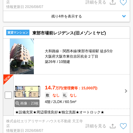
詳細を見る
店
情報更新日
2026/08/07
残り4件を表示する
東部市場前レジデンス(旧メゾンミヤビ)
賃貸マンション
大和路線・関西本線/東部市場前駅 徒歩5分
大阪府大阪市東住吉区杭全２丁目
築26年
10階建
14.7
万円
(管理費等：15,000円)
敷
なし
礼
なし
4階
2LDK
60.5m²
画像：23枚
★設備充実★周辺環境良好★独立洗面★オートロック★
株式会社エリアリサーチ ハウスモ不動産 天王寺
詳細を見る
店
情報更新日
2026/08/07