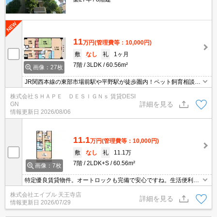
11
万円
(管理費等：10,000円)
敷
なし
礼
1ヶ月
7階
3LDK
60.56m²
画像：27枚
JR関西本線の東部市場前駅や平野駅が徒歩圏内！ペット飼育相談可
能「Serie天王寺東」 オートロック付のマンション！洋室と和室が
株式会社ＳＨＡＰＥ ＤＥＳＩＧＮｓ 賃貸DESI
あり、ファミリー様にオススメの間取りです。
詳細を見る
GN
情報更新日
2026/08/06
11.1
万円
(管理費等：10,000円)
敷
なし
礼
11.1万
7階
2LDK+S
60.56m²
画像：7枚
特定優良賃貸物件。オートロックも完備で安心ですね。生活便利な
立地です。ぜひお問い合わせください!。
株式会社エイブル 天王寺店
詳細を見る
情報更新日
2026/07/29