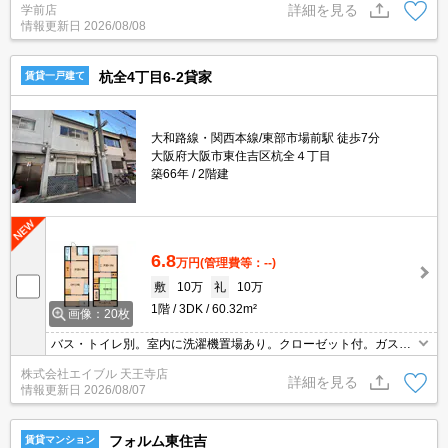
詳細を見る
学前店
お部屋探し頂けます。
情報更新日
2026/08/08
杭全4丁目6-2貸家
賃貸一戸建て
大和路線・関西本線/東部市場前駅 徒歩7分
大阪府大阪市東住吉区杭全４丁目
築66年
2階建
6.8
万円
(管理費等：--)
敷
10万
礼
10万
1階
3DK
60.32m²
画像：20枚
バス・トイレ別。室内に洗濯機置場あり。クローゼット付。ガスコ
ンロ設置可。
株式会社エイブル 天王寺店
詳細を見る
情報更新日
2026/08/07
フォルム東住吉
賃貸マンション