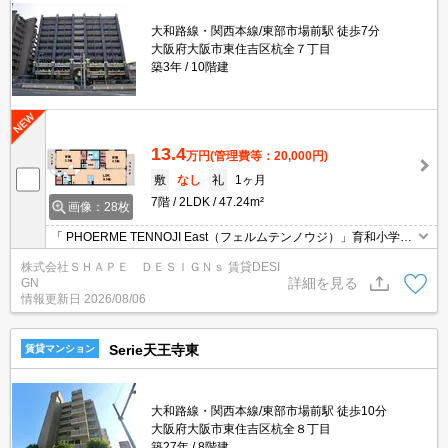
大和路線・関西本線/東部市場前駅 徒歩7分
大阪府大阪市東住吉区杭全７丁目
築3年
10階建
13.4
万円
(管理費等：20,000円)
敷
なし
礼
1ヶ月
7階
2LDK
47.24m²
画像：28枚
「 PHOERME TENNOJI East（フェルムテンノウジ）」育和小学校
区！ 浴室乾燥機・追い炊き・Wi-Fi無料など充実の設備！ペット飼
株式会社ＳＨＡＰＥ ＤＥＳＩＧＮｓ 賃貸DESI
育可能で屋上にドッグランを設置しております！
詳細を見る
GN
情報更新日
2026/08/06
Serie天王寺東
賃貸マンション
大和路線・関西本線/東部市場前駅 徒歩10分
大阪府大阪市東住吉区杭全８丁目
築27年
8階建