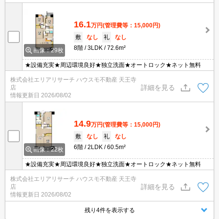
16.1
万円
(管理費等：15,000円)
敷
なし
礼
なし
8階
3LDK
72.6m²
画像：29枚
★設備充実★周辺環境良好★独立洗面★オートロック★ネット無料
株式会社エリアリサーチ ハウスモ不動産 天王寺
詳細を見る
店
情報更新日
2026/08/02
14.9
万円
(管理費等：15,000円)
敷
なし
礼
なし
6階
2LDK
60.5m²
画像：22枚
★設備充実★周辺環境良好★独立洗面★オートロック★ネット無料
株式会社エリアリサーチ ハウスモ不動産 天王寺
詳細を見る
店
情報更新日
2026/08/02
残り4件を表示する