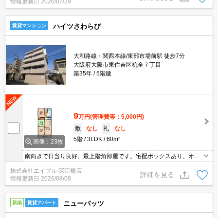
情報更新日
2026/07/29
ハイツさわらび
賃貸マンション
大和路線・関西本線/東部市場前駅 徒歩7分
大阪府大阪市東住吉区杭全７丁目
築35年
5階建
9
万円
(管理費等：5,000円)
敷
なし
礼
なし
5階
3LDK
60m²
画像：23枚
南向きで日当り良好。最上階角部屋です。宅配ボックスあり。オー
トロック。エレベーターあり。当店のみの専属専任物件。初期費
株式会社エイブル 深江橋店
用・家賃カード払い可。ファミリー様必見。当店のお勧め物件で
詳細を見る
情報更新日
2026/08/08
す。引越指定業者あり。
ニューバッツ
新築
賃貸アパート