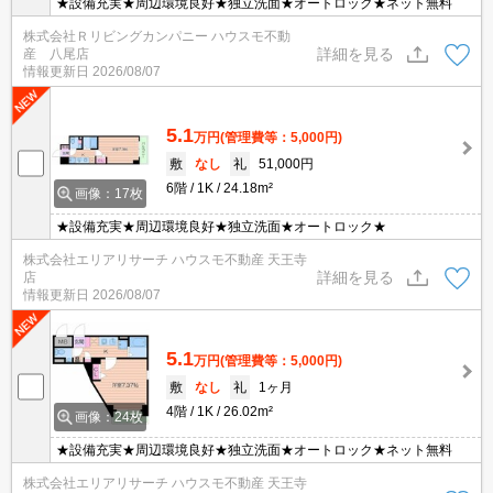
★設備充実★周辺環境良好★独立洗面★オートロック★ネット無料
株式会社Ｒリビングカンパニー ハウスモ不動
詳細を見る
産 八尾店
情報更新日
2026/08/07
5.1
万円
(管理費等：5,000円)
敷
なし
礼
51,000円
6階
1K
24.18m²
画像：17枚
★設備充実★周辺環境良好★独立洗面★オートロック★
株式会社エリアリサーチ ハウスモ不動産 天王寺
詳細を見る
店
情報更新日
2026/08/07
5.1
万円
(管理費等：5,000円)
敷
なし
礼
1ヶ月
4階
1K
26.02m²
画像：24枚
★設備充実★周辺環境良好★独立洗面★オートロック★ネット無料
株式会社エリアリサーチ ハウスモ不動産 天王寺