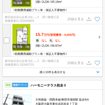
1階
2LDK
65.19m²
画像：2枚
《初期費用減額プラン有・保証人不要物件》
株式会社谷山企画 住む→ズ 四ツ橋堀江店
詳細を見る
情報更新日
2026/08/04
15.7
万円
(管理費等：9,000円)
敷
なし
礼
なし
3階
2LDK
66.87m²
画像：2枚
《初期費用減額プラン有・保証人不要物件》
株式会社谷山企画 住む→ズ 四ツ橋堀江店
詳細を見る
情報更新日
2026/07/31
残り10件を表示する
ハーモニーテラス杭全Ⅱ
新築
賃貸アパート
大和路線・関西本線/東部市場前駅 徒歩9分
大阪府大阪市東住吉区杭全７丁目