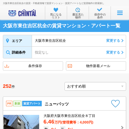
大阪市東住吉区杭全の賃貸・不動産情報で賃貸マンション・賃貸アパートなど賃貸物件の部屋探し
お部屋を探す
気になる
最近見た
保存中の
リスト
物件
条件
沿線・駅から
大阪市東住吉区杭全の賃貸マンション・アパート一覧
住所から
家賃相場から
大阪市東住吉区杭全
変更する
エリア
通勤通学時間から
詳細条件
指定なし
変更する
物件特集から
条件保存
物件新着メール
不動産会社から
TOP
252
件
ニューバッツ
PR
新築
賃貸アパート
大阪府大阪市東住吉区杭全８丁目
6.46
万円
(管理費等：4,000円)