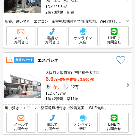
敷
なし
礼
なし
1DK
25.6m²
2階
3階建 新築
新築。追い焚き・エアコン・浴室乾燥機付きで設備充実!。Wi-Fi無料。温
水洗浄便座付き。システムキッチン。オートロック。退去時清掃費38,500
円。
メールで
電話で
オンライン
LINEで
お問合せ
お問合せ
来店
お問合せ
エスパシオ
PR
賃貸アパート
大阪府大阪市東住吉区杭全８丁目
6.6
万円
(管理費等：3,500円)
敷
なし
礼
12万
1LDK
37m²
1階
2階建 築11年
追い焚き・エアコン・浴室乾燥機付きで設備充実!。Wi-Fi無料。
メールで
電話で
オンライン
LINEで
お問合せ
お問合せ
来店
お問合せ