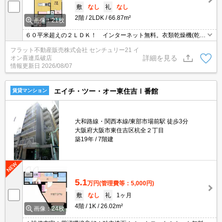
敷
なし
礼
なし
2階
2LDK
66.87m²
画像：21枚
６０平米超えの２ＬＤＫ！ インターネット無料。衣類乾燥機(乾太
くん)・浴室テレビ・食洗器・エアコン３基も完備！
フラット不動産販売株式会社 センチュリー21 イ
詳細を見る
オン喜連瓜破店
情報更新日
2026/08/07
エイチ・ツー・オー東住吉Ⅰ番館
賃貸マンション
大和路線・関西本線/東部市場前駅 徒歩3分
大阪府大阪市東住吉区杭全２丁目
築19年
7階建
5.1
万円
(管理費等：5,000円)
敷
なし
礼
1ヶ月
4階
1K
26.02m²
画像：24枚