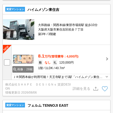
ハイムメゾン東住吉
賃貸マンション
大和路線・関西本線/東部市場前駅 徒歩10分
大阪府大阪市東住吉区杭全７丁目
築3年
3階建
8.1
万円
(管理費等：4,000円)
敷
なし
礼
120,000円
1階
1LDK
40.7m²
画像：28枚
ＪＲ関西本線が利用可能！天王寺駅まで1駅「ハイムメゾン東住
吉」 システムキッチンや追い炊き機能、浴室乾燥機など設備が充実
株式会社ＳＨＡＰＥ ＤＥＳＩＧＮｓ 賃貸DESI
しております。
詳細を見る
GN
情報更新日
2026/08/06
フェルム TENNOJI EAST
賃貸マンション