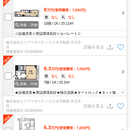
6
万円
(管理費等：7,000円)
敷
なし
礼
なし
10階
1K
25.11m²
画像：26枚
☆設備充実☆周辺環境良好☆セパレート☆
株式会社エリアリサーチ ハウスモ不動産 天王寺
詳細を見る
店
情報更新日
2026/08/08
6.3
万円
(管理費等：7,000円)
敷
なし
礼
なし
7階
1K
25.2m²
画像：26枚
★設備充実★周辺環境良好★独立洗面★オートロック★ネット無料
★
株式会社エリアリサーチ ハウスモ不動産 天王寺
詳細を見る
店
情報更新日
2026/08/04
6.3
万円
(管理費等：7,000円)