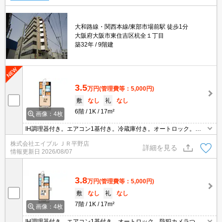
大和路線・関西本線/東部市場前駅 徒歩1分
大阪府大阪市東住吉区杭全１丁目
築32年
9階建
3.5
万円
(管理費等：5,000円)
敷
なし
礼
なし
6階
1K
17m²
画像：4枚
IH調理器付き。エアコン1基付き。冷蔵庫付き。オートロック。エ
レベーターあり。
株式会社エイブル ＪＲ平野店
詳細を見る
情報更新日
2026/08/07
3.8
万円
(管理費等：5,000円)
敷
なし
礼
なし
7階
1K
17m²
画像：4枚
IH調理器付き。エアコン1基付き。オートロック。防犯カメラつい