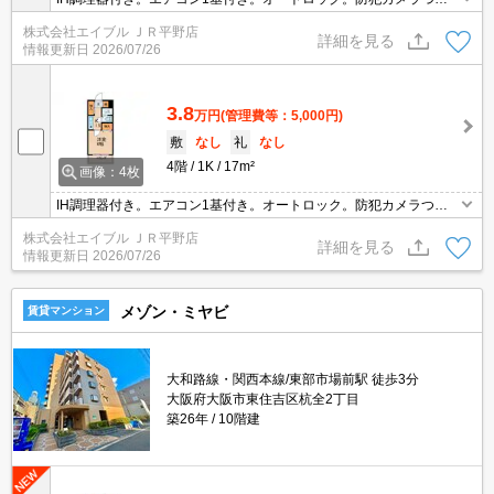
てます。ぜひお問い合わせください!。
株式会社エイブル ＪＲ平野店
詳細を見る
情報更新日
2026/07/26
3.8
万円
(管理費等：5,000円)
敷
なし
礼
なし
4階
1K
17m²
画像：4枚
IH調理器付き。エアコン1基付き。オートロック。防犯カメラつい
てます。ぜひお問い合わせください!。
株式会社エイブル ＪＲ平野店
詳細を見る
情報更新日
2026/07/26
メゾン・ミヤビ
賃貸マンション
大和路線・関西本線/東部市場前駅 徒歩3分
大阪府大阪市東住吉区杭全2丁目
築26年
10階建