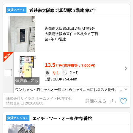
近鉄南大阪線 北田辺駅 3階建 築2年
賃貸アパート
近鉄南大阪線/北田辺駅 徒歩9分
大阪府大阪市東住吉区杭全５丁目
築2年
3階建
13.5
万円
(管理費等：7,000円)
敷
なし
礼
2ヶ月
1階
2LDK
54.44m²
画像：21枚
ワンちゃん・猫ちゃんと一緒に住めちゃう…当店おススメ物件。当
店【賃貸専門店舗】ですので関西圏の物件は全てお任せください！
株式会社サイラス ホームメイトFC平野店
初期費用がご心配な方はクレジット決済が可能ですので安心してお
詳細を見る
情報更新日
2026/08/08
部屋探し頂けます。
エイチ・ツー・オー東住吉I番館
賃貸マンション