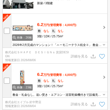
新築
3階建
6.2
万円
(管理費等：4,000円)
敷
なし
礼
なし
3階
1DK
25.75m²
画像：26枚
2026年2月完成のマンション！「ㇵ－モ二ーテラス杭全Ⅱ」 敷金・
礼金共に0円にインターネットも無料！オートロックに宅配ボック
株式会社ＳＨＡＰＥ ＤＥＳＩＧＮｓ 賃貸DESI
ス付き最新設備充実！
詳細を見る
GN
情報更新日
2026/08/06
6.2
万円
(管理費等：4,000円)
敷
なし
礼
なし
3階
1DK
25.75m²
画像：23枚
敷金・礼金なし。追い焚き・エアコン・浴室乾燥機付きで設備充
実!。オートロックも完備で安心ですね。宅配ボックスあり。ワンル
株式会社エイブル 針中野店
ームでは狭いという方に。ぜひお問い合わせください!。
詳細を見る
情報更新日
2026/08/04