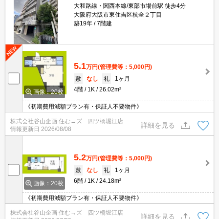
大和路線・関西本線/東部市場前駅 徒歩4分
大阪府大阪市東住吉区杭全２丁目
築19年
7階建
5.1
万円
(管理費等：5,000円)
敷
なし
礼
1ヶ月
4階
1K
26.02m²
画像：20枚
《初期費用減額プラン有・保証人不要物件》
株式会社谷山企画 住む→ズ 四ツ橋堀江店
詳細を見る
情報更新日
2026/08/08
5.2
万円
(管理費等：5,000円)
敷
なし
礼
1ヶ月
6階
1K
24.18m²
画像：20枚
《初期費用減額プラン有・保証人不要物件》
株式会社谷山企画 住む→ズ 四ツ橋堀江店
詳細を見る