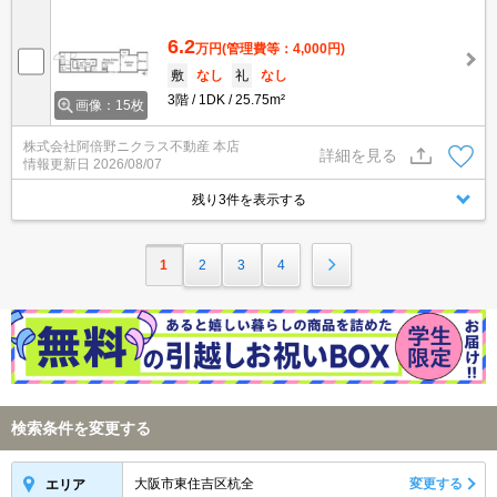
6.2
万円
(管理費等：4,000円)
敷
なし
礼
なし
3階
1DK
25.75m²
画像：15枚
株式会社阿倍野ニクラス不動産 本店
詳細を見る
情報更新日
2026/08/07
残り3件を表示する
1
2
3
4
検索条件を変更する
大阪市東住吉区杭全
変更する
エリア