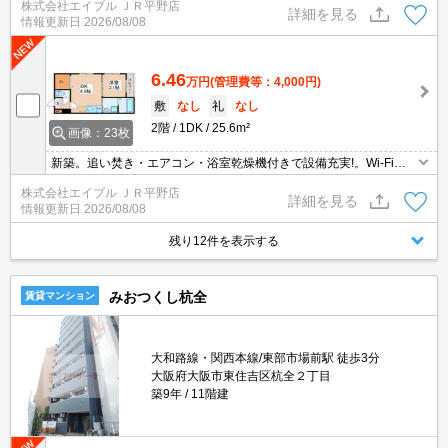
株式会社エイブル ＪＲ平野店
清掃費38,500円。
詳細を見る
情報更新日
2026/08/08
6.46
万円
(管理費等：4,000円)
敷
なし
礼
なし
2階
1DK
25.6m²
画像：23枚
新築。追い焚き・エアコン・浴室乾燥機付きで設備充実!。Wi-Fi無
料。温水洗浄便座付き。システムキッチン。オートロック。退去時
株式会社エイブル ＪＲ平野店
清掃費38,500円。
詳細を見る
情報更新日
2026/08/08
残り12件を表示する
みおつくし杭全
賃貸マンション
大和路線・関西本線/東部市場前駅 徒歩3分
大阪府大阪市東住吉区杭全２丁目
築9年
11階建