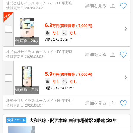
株式会社サイラス ホームメイトFC平野店
詳細を見る
情報更新日
2026/08/08
6.3
万円
(管理費等：7,000円)
敷
なし
礼
なし
7階
1K
25.2m²
画像：20枚
株式会社サイラス ホームメイトFC平野店
詳細を見る
情報更新日
2026/08/08
5.9
万円
(管理費等：7,000円)
敷
なし
礼
なし
8階
1K
24.09m²
画像：21枚
株式会社サイラス ホームメイトFC平野店
詳細を見る
情報更新日
2026/08/07
大和路線・関西本線 東部市場前駅 3階建 築3年
賃貸アパート