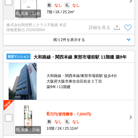
敷
なし
礼
なし
7階
1K
25.2m²
画像：11枚
株式会社阿倍野ニクラス不動産 本店
詳細を見る
情報更新日
2026/08/04
残り2件を表示する
大和路線・関西本線 東部市場前駅 11階建 築9年
賃貸マンション
大和路線・関西本線/東部市場前駅 徒歩4分
大阪府大阪市東住吉区杭全２丁目
築9年
11階建
6
万円
(管理費等：7,000円)
敷
なし
礼
なし
10階
1K
25.11m²
画像：20枚