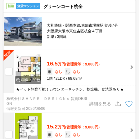
グリーンコート杭全
新築
賃貸マンション
大和路線・関西本線/東部市場前駅 徒歩7分
大阪府大阪市東住吉区杭全４丁目
新築
3階建
16.5
万円
(管理費等：9,000円)
敷
なし
礼
なし
1階
2LDK
68.68m²
画像：30枚
★ペット飼育可能！カウンターキッチン、乾燥機、食洗器あり★
株式会社ＳＨＡＰＥ ＤＥＳＩＧＮｓ 賃貸DESI
詳細を見る
GN
情報更新日
2026/08/06
15.2
万円
(管理費等：9,000円)
敷
なし
礼
なし