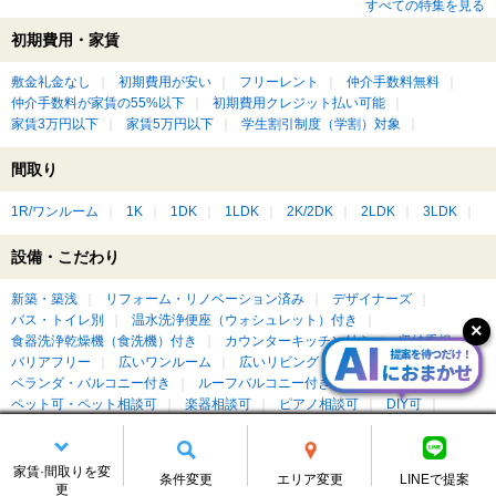
すべての特集を見る
初期費用・家賃
敷金礼金なし
初期費用が安い
フリーレント
仲介手数料無料
仲介手数料が家賃の55%以下
初期費用クレジット払い可能
家賃3万円以下
家賃5万円以下
学生割引制度（学割）対象
間取り
1R/ワンルーム
1K
1DK
1LDK
2K/2DK
2LDK
3LDK
設備・こだわり
新築・築浅
リフォーム・リノベーション済み
デザイナーズ
バス・トイレ別
温水洗浄便座（ウォシュレット）付き
食器洗浄乾燥機（食洗機）付き
カウンターキッチン付き
収納重視
バリアフリー
広いワンルーム
広いリビング・ダイニングがある
ベランダ・バルコニー付き
ルーフバルコニー付き
屋上付き
ペット可・ペット相談可
楽器相談可
ピアノ相談可
DIY可
もっと見る
家賃·間取りを変
条件変更
エリア変更
LINEで提案
更