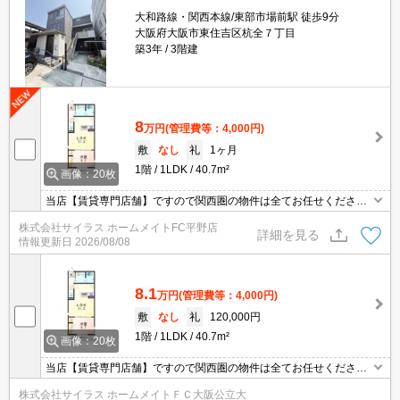
大和路線・関西本線/東部市場前駅 徒歩9分
大阪府大阪市東住吉区杭全７丁目
築3年
3階建
8
万円
(管理費等：4,000円)
敷
なし
礼
1ヶ月
1階
1LDK
40.7m²
画像：20枚
当店【賃貸専門店舗】ですので関西圏の物件は全てお任せくださ
い！どこにある物件でも当店までお気軽にお問い合わせくださいま
株式会社サイラス ホームメイトFC平野店
せ♪初期費用がご心配な方はクレジット決済が可能ですので安心して
詳細を見る
情報更新日
2026/08/08
お部屋探し頂けます。
8.1
万円
(管理費等：4,000円)
敷
なし
礼
120,000円
1階
1LDK
40.7m²
画像：20枚
当店【賃貸専門店舗】ですので関西圏の物件は全てお任せくださ
い！どこにある物件でも当店までお気軽にお問い合わせくださいま
株式会社サイラス ホームメイトＦＣ大阪公立大
せ♪初期費用がご心配な方はクレジット決済が可能ですので安心して