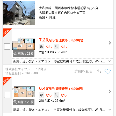
大和路線・関西本線/東部市場前駅 徒歩9分
大阪府大阪市東住吉区杭全８丁目
新築
3階建
7.26
万円
(管理費等：4,000円)
敷
なし
礼
なし
2階
1LDK
30.4m²
画像：23枚
新築。追い焚き・エアコン・浴室乾燥機付きで設備充実!。Wi-Fi無
料。温水洗浄便座付き。システムキッチン。オートロック。退去時
株式会社エイブル ＪＲ平野店
清掃費44,000円。
詳細を見る
情報更新日
2026/08/08
6.46
万円
(管理費等：4,000円)
敷
なし
礼
なし
2階
1DK
25.6m²
画像：23枚
新築。追い焚き・エアコン・浴室乾燥機付きで設備充実!。Wi-Fi無
料。温水洗浄便座付き。システムキッチン。オートロック。退去時