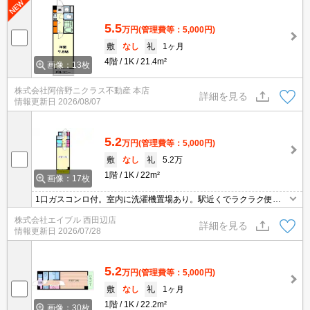
5.5
万円
(管理費等：5,000円)
敷
なし
礼
1ヶ月
4階
1K
21.4m²
画像：13枚
株式会社阿倍野ニクラス不動産 本店
詳細を見る
情報更新日
2026/08/07
5.2
万円
(管理費等：5,000円)
敷
なし
礼
5.2万
1階
1K
22m²
画像：17枚
1口ガスコンロ付。室内に洗濯機置場あり。駅近くでラクラク便
利。オートロック付きで、一人暮らしも安心。
株式会社エイブル 西田辺店
詳細を見る
情報更新日
2026/07/28
5.2
万円
(管理費等：5,000円)
敷
なし
礼
1ヶ月
1階
1K
22.2m²
画像：30枚