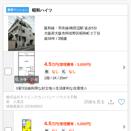
昭和ハイツ
賃貸マンション
阪和線・羽衣線/南田辺駅 徒歩5分
大阪府大阪市阿倍野区昭和町３丁目
築38年
3階建
4.5
万円
(管理費等：5,000円)
敷
なし
礼
なし
1階
1K
20m²
画像：25枚
３駅3沿線利用な好立地☆生活便利な住環境☆
株式会社Ｒリビングカンパニー ハウスモ不動
詳細を見る
産 八尾店
情報更新日
2026/08/02
4.5
万円
(管理費等：5,000円)
敷
なし
礼
なし