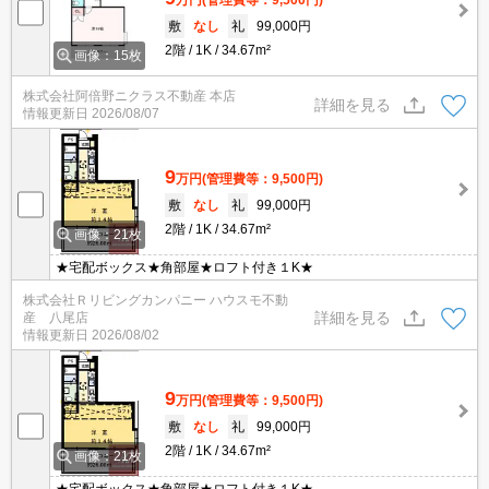
敷
なし
礼
99,000円
2階
1K
34.67m²
画像：15枚
株式会社阿倍野ニクラス不動産 本店
詳細を見る
情報更新日
2026/08/07
9
万円
(管理費等：9,500円)
敷
なし
礼
99,000円
2階
1K
34.67m²
画像：21枚
★宅配ボックス★角部屋★ロフト付き１K★
株式会社Ｒリビングカンパニー ハウスモ不動
詳細を見る
産 八尾店
情報更新日
2026/08/02
9
万円
(管理費等：9,500円)
敷
なし
礼
99,000円
2階
1K
34.67m²
画像：21枚