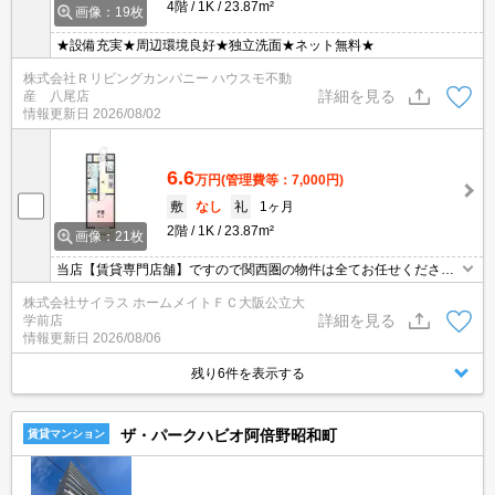
4階
1K
23.87m²
画像：19枚
★設備充実★周辺環境良好★独立洗面★ネット無料★
株式会社Ｒリビングカンパニー ハウスモ不動
詳細を見る
産 八尾店
情報更新日
2026/08/02
6.6
万円
(管理費等：7,000円)
敷
なし
礼
1ヶ月
2階
1K
23.87m²
画像：21枚
当店【賃貸専門店舗】ですので関西圏の物件は全てお任せくださ
い！どこにある物件でも当店までお気軽にお問い合わせくださいま
株式会社サイラス ホームメイトＦＣ大阪公立大
せ♪初期費用がご心配な方はクレジット決済が可能ですので安心して
詳細を見る
学前店
お部屋探し頂けます。
情報更新日
2026/08/06
残り6件を表示する
ザ・パークハビオ阿倍野昭和町
賃貸マンション