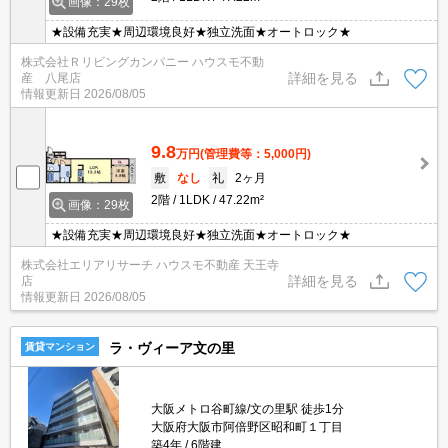
画像：29枚
★設備充実★周辺環境良好★独立洗面★オートロック★
株式会社Ｒリビングカンパニー ハウスモ不動
詳細を見る
産 八尾店
情報更新日
2026/08/05
9.8
万円
(管理費等：5,000円)
敷
なし
礼
2ヶ月
2階
1LDK
47.22m²
画像：29枚
★設備充実★周辺環境良好★独立洗面★オートロック★
株式会社エリアリサーチ ハウスモ不動産 天王寺
詳細を見る
店
情報更新日
2026/08/05
ラ・ヴィーア文の里
賃貸マンション
大阪メトロ谷町線/文の里駅 徒歩1分
大阪府大阪市阿倍野区昭和町１丁目
築4年
6階建