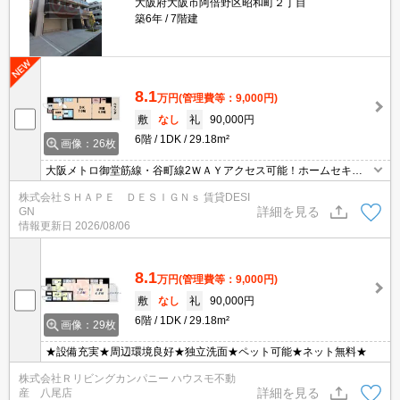
大阪府大阪市阿倍野区昭和町２丁目
築6年
7階建
8.1
万円
(管理費等：9,000円)
敷
なし
礼
90,000円
6階
1DK
29.18m²
画像：26枚
大阪メトロ御堂筋線・谷町線2ＷＡＹアクセス可能！ホームセキュ
リティーが導入済みの【ベラジオ阿倍野】 ペットの飼育も可能！wi
株式会社ＳＨＡＰＥ ＤＥＳＩＧＮｓ 賃貸DESI
-Fiも無料完備！御堂筋線や谷町線が利用可能！
詳細を見る
GN
情報更新日
2026/08/06
8.1
万円
(管理費等：9,000円)
敷
なし
礼
90,000円
6階
1DK
29.18m²
画像：29枚
★設備充実★周辺環境良好★独立洗面★ペット可能★ネット無料★
株式会社Ｒリビングカンパニー ハウスモ不動
詳細を見る
産 八尾店