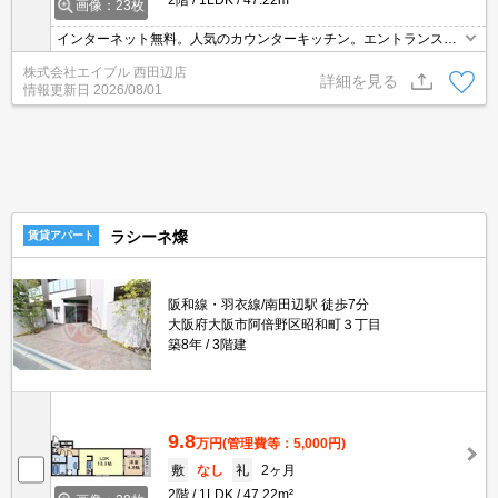
画像：23枚
インターネット無料。人気のカウンターキッチン。エントランスオ
ートロック。TVモニターホンで安心生活を!。追い焚き機能付きバ
株式会社エイブル 西田辺店
ス。駅まで徒歩7分圏内!。2駅利用可能です。
詳細を見る
情報更新日
2026/08/01
ラシーネ燦
賃貸アパート
阪和線・羽衣線/南田辺駅 徒歩7分
大阪府大阪市阿倍野区昭和町３丁目
築8年
3階建
9.8
万円
(管理費等：5,000円)
敷
なし
礼
2ヶ月
2階
1LDK
47.22m²