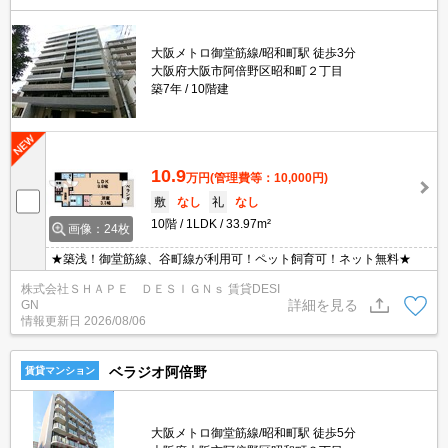
大阪メトロ御堂筋線/昭和町駅 徒歩3分
大阪府大阪市阿倍野区昭和町２丁目
築7年
10階建
10.9
万円
(管理費等：10,000円)
敷
なし
礼
なし
10階
1LDK
33.97m²
画像：24枚
★築浅！御堂筋線、谷町線が利用可！ペット飼育可！ネット無料★
株式会社ＳＨＡＰＥ ＤＥＳＩＧＮｓ 賃貸DESI
詳細を見る
GN
情報更新日
2026/08/06
ベラジオ阿倍野
賃貸マンション
大阪メトロ御堂筋線/昭和町駅 徒歩5分