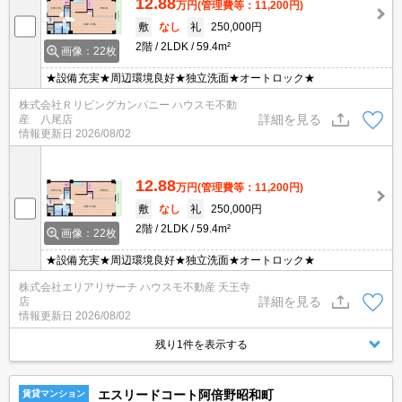
12.88
万円
(管理費等：11,200円)
敷
なし
礼
250,000円
2階
2LDK
59.4m²
画像：22枚
★設備充実★周辺環境良好★独立洗面★オートロック★
株式会社Ｒリビングカンパニー ハウスモ不動
詳細を見る
産 八尾店
情報更新日
2026/08/02
12.88
万円
(管理費等：11,200円)
敷
なし
礼
250,000円
2階
2LDK
59.4m²
画像：22枚
★設備充実★周辺環境良好★独立洗面★オートロック★
株式会社エリアリサーチ ハウスモ不動産 天王寺
詳細を見る
店
情報更新日
2026/08/02
残り1件を表示する
エスリードコート阿倍野昭和町
賃貸マンション