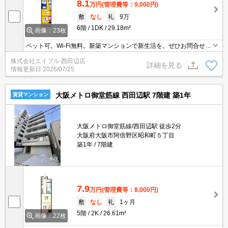
8.1
万円
(管理費等：9,000円)
敷
なし
礼
9万
6階
1DK
29.18m²
画像：23枚
ペット可。Wi-Fi無料。新築マンションで新生活を。ぜひお問合せく
ださい。
株式会社エイブル 西田辺店
詳細を見る
情報更新日
2026/07/25
大阪メトロ御堂筋線 西田辺駅 7階建 築1年
賃貸マンション
大阪メトロ御堂筋線/西田辺駅 徒歩2分
大阪府大阪市阿倍野区昭和町５丁目
築1年
7階建
7.9
万円
(管理費等：8,000円)
敷
なし
礼
1ヶ月
5階
2K
26.61m²
画像：22枚