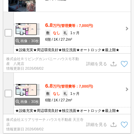
6.8
万円
(管理費等：7,000円)
敷
なし
礼
1ヶ月
6階
1K
27.2m²
画像：30枚
★設備充実★周辺環境良好★独立洗面★オートロック★最上階★
株式会社Ｒリビングカンパニー ハウスモ不動
詳細を見る
産 八尾店
情報更新日
2026/08/02
6.8
万円
(管理費等：7,000円)
敷
なし
礼
1ヶ月
6階
1K
27.2m²
画像：30枚
★設備充実★周辺環境良好★独立洗面★オートロック★最上階★
株式会社エリアリサーチ ハウスモ不動産 天王寺
詳細を見る
店
情報更新日
2026/08/02