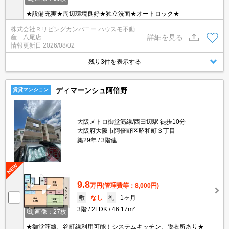
★設備充実★周辺環境良好★独立洗面★オートロック★
株式会社Ｒリビングカンパニー ハウスモ不動
詳細を見る
産 八尾店
情報更新日
2026/08/02
残り3件を表示する
ディマーンシュ阿倍野
賃貸マンション
大阪メトロ御堂筋線/西田辺駅 徒歩10分
大阪府大阪市阿倍野区昭和町３丁目
築29年
3階建
9.8
万円
(管理費等：8,000円)
敷
なし
礼
1ヶ月
3階
2LDK
46.17m²
画像：27枚
★御堂筋線、谷町線利用可能！システムキッチン、脱衣所あり★