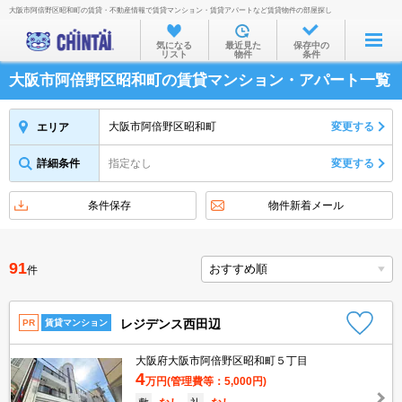
大阪市阿倍野区昭和町の賃貸・不動産情報で賃貸マンション・賃貸アパートなど賃貸物件の部屋探し
お部屋を探す
気になる
最近見た
保存中の
リスト
物件
条件
沿線・駅から
大阪市阿倍野区昭和町の賃貸マンション・アパート一覧
住所から
家賃相場から
大阪市阿倍野区昭和町
変更する
エリア
通勤通学時間から
詳細条件
指定なし
変更する
物件特集から
条件保存
物件新着メール
不動産会社から
TOP
91
件
レジデンス西田辺
PR
賃貸マンション
大阪府大阪市阿倍野区昭和町５丁目
4
万円
(管理費等：5,000円)