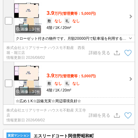
3.9
万円
(管理費等：5,000円)
敷
なし
礼
なし
4階
1K
20m²
画像：30枚
クローゼット付きの物件です。月額20000円で駐車場を利用するこ
とができる物件です。この物件はバルコニー付きです。快適な生活
株式会社エリアリサーチ ハウスモ不動産 西長
を送ることのできる、エアコン付きの物件です。徒歩4分で駅にア
詳細を見る
堀・堀江店
クセスできる物件です。
情報更新日
2026/08/02
3.9
万円
(管理費等：5,000円)
敷
なし
礼
なし
4階
1K
20m²
画像：30枚
☆広め１K☆設備充実☆周辺環境良好☆
株式会社エリアリサーチ ハウスモ不動産 天王寺
詳細を見る
店
情報更新日
2026/08/02
エスリードコート阿倍野昭和町
賃貸マンション