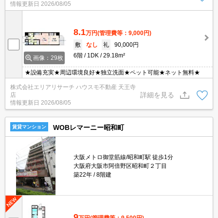
情報更新日
2026/08/05
8.1
万円
(管理費等：9,000円)
敷
なし
礼
90,000円
6階
1DK
29.18m²
画像：29枚
★設備充実★周辺環境良好★独立洗面★ペット可能★ネット無料★
株式会社エリアリサーチ ハウスモ不動産 天王寺
詳細を見る
店
情報更新日
2026/08/05
WOBレマーニー昭和町
賃貸マンション
大阪メトロ御堂筋線/昭和町駅 徒歩1分
大阪府大阪市阿倍野区昭和町２丁目
築22年
8階建
9
万円
(管理費等：9,500円)