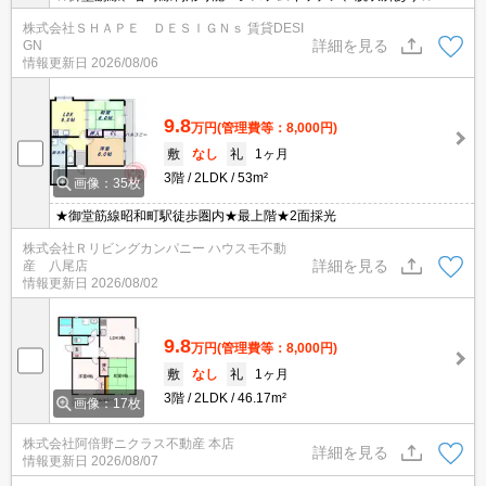
株式会社ＳＨＡＰＥ ＤＥＳＩＧＮｓ 賃貸DESI
詳細を見る
GN
情報更新日
2026/08/06
9.8
万円
(管理費等：8,000円)
敷
なし
礼
1ヶ月
3階
2LDK
53m²
画像：35枚
★御堂筋線昭和町駅徒歩圏内★最上階★2面採光
株式会社Ｒリビングカンパニー ハウスモ不動
詳細を見る
産 八尾店
情報更新日
2026/08/02
9.8
万円
(管理費等：8,000円)
敷
なし
礼
1ヶ月
3階
2LDK
46.17m²
画像：17枚
株式会社阿倍野ニクラス不動産 本店
詳細を見る
情報更新日
2026/08/07