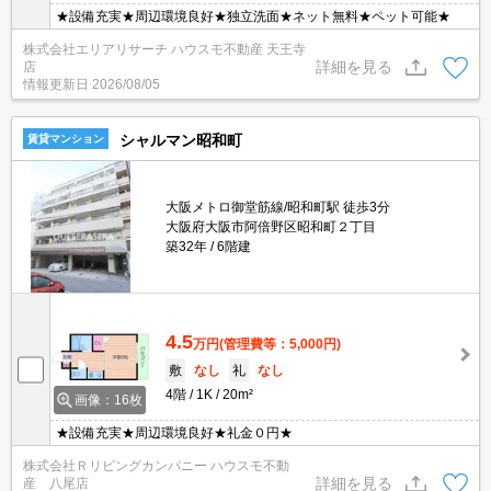
★設備充実★周辺環境良好★独立洗面★ネット無料★ペット可能★
株式会社エリアリサーチ ハウスモ不動産 天王寺
詳細を見る
店
情報更新日
2026/08/05
シャルマン昭和町
賃貸マンション
大阪メトロ御堂筋線/昭和町駅 徒歩3分
大阪府大阪市阿倍野区昭和町２丁目
築32年
6階建
4.5
万円
(管理費等：5,000円)
敷
なし
礼
なし
4階
1K
20m²
画像：16枚
★設備充実★周辺環境良好★礼金０円★
株式会社Ｒリビングカンパニー ハウスモ不動
詳細を見る
産 八尾店