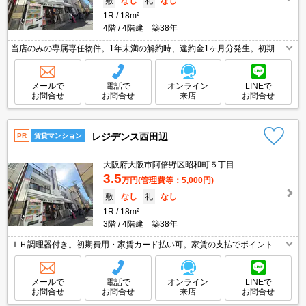
敷
なし
礼
なし
1R
18m²
4階
4階建 築38年
当店のみの専属専任物件。1年未満の解約時、違約金1ヶ月分発生。初期費
用・家賃カード払い可。家賃の支払でポイントたまります（条件あり）。
エイブルWi-Fi320M無料使い放題。引越指定業者あり。
メールで
電話で
オンライン
LINEで
お問合せ
お問合せ
来店
お問合せ
レジデンス西田辺
PR
賃貸マンション
大阪府大阪市阿倍野区昭和町５丁目
3.5
万円
(管理費等：5,000円)
敷
なし
礼
なし
1R
18m²
3階
4階建 築38年
ＩＨ調理器付き。初期費用・家賃カード払い可。家賃の支払でポイントた
まります（条件あり）。引越会社貸主指定。当店のみの限定募集。自社管
理物件。TVインターホン付き。Wi-Fi無料。
メールで
電話で
オンライン
LINEで
お問合せ
お問合せ
来店
お問合せ