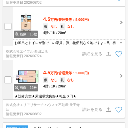
情報更新日
2026/08/02
4.5
万円
(管理費等：5,000円)
敷
なし
礼
なし
4階
1K
20m²
画像：16枚
お風呂とトイレが別でこの家賃。買い物便利な立地ですよ～!!。初め
ての一人暮らしはこのお部屋から。現地待ち合わせ、物件ご案内可
株式会社エイブル 西田辺店
能。オンライン内見対応可。ぜひお問い合わせください!。
詳細を見る
情報更新日
2026/07/24
4.5
万円
(管理費等：5,000円)
敷
なし
礼
なし
4階
1K
20m²
画像：16枚
★設備充実★周辺環境良好★礼金０円★
株式会社エリアリサーチ ハウスモ不動産 天王寺
詳細を見る
店
情報更新日
2026/08/02