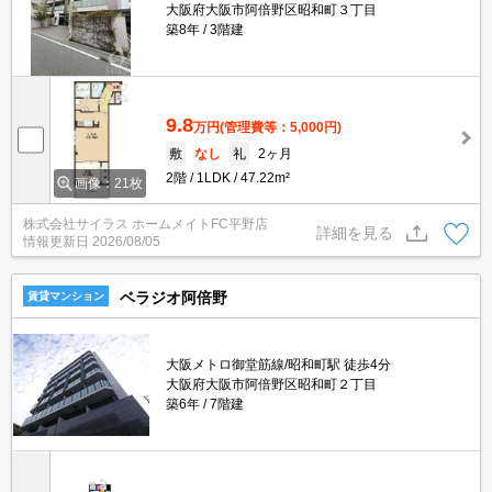
大阪府大阪市阿倍野区昭和町３丁目
築8年
3階建
9.8
万円
(管理費等：5,000円)
敷
なし
礼
2ヶ月
2階
1LDK
47.22m²
画像：21枚
株式会社サイラス ホームメイトFC平野店
詳細を見る
情報更新日
2026/08/05
ベラジオ阿倍野
賃貸マンション
大阪メトロ御堂筋線/昭和町駅 徒歩4分
大阪府大阪市阿倍野区昭和町２丁目
築6年
7階建