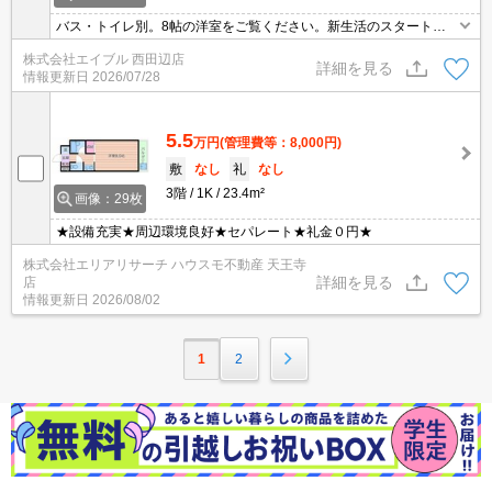
バス・トイレ別。8帖の洋室をご覧ください。新生活のスタートは
ここから。
株式会社エイブル 西田辺店
詳細を見る
情報更新日
2026/07/28
5.5
万円
(管理費等：8,000円)
敷
なし
礼
なし
3階
1K
23.4m²
画像：29枚
★設備充実★周辺環境良好★セパレート★礼金０円★
株式会社エリアリサーチ ハウスモ不動産 天王寺
詳細を見る
店
情報更新日
2026/08/02
1
2