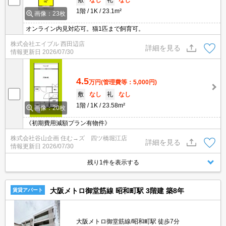
1階
1K
23.1m²
画像：23枚
オンライン内見対応可。猫1匹まで飼育可。
株式会社エイブル 西田辺店
詳細を見る
情報更新日
2026/07/30
4.5
万円
(管理費等：5,000円)
敷
なし
礼
なし
1階
1K
23.58m²
画像：20枚
《初期費用減額プラン有物件》
株式会社谷山企画 住む→ズ 四ツ橋堀江店
詳細を見る
情報更新日
2026/07/30
残り1件を表示する
大阪メトロ御堂筋線 昭和町駅 3階建 築8年
賃貸アパート
大阪メトロ御堂筋線/昭和町駅 徒歩7分