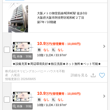
大阪メトロ御堂筋線/昭和町駅 徒歩3分
大阪府大阪市阿倍野区昭和町２丁目
築7年
10階建
10.9
万円
(管理費等：10,000円)
敷
なし
礼
なし
10階
1LDK
33.97m²
画像：30枚
★設備充実★周辺環境良好★独立洗面★ネット無料★ペット可能★
株式会社Ｒリビングカンパニー ハウスモ不動
詳細を見る
産 八尾店
情報更新日
2026/08/05
10.9
万円
(管理費等：10,000円)
敷
なし
礼
なし
10階
1LDK
33.97m²
画像：30枚