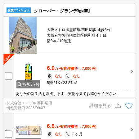
クローバー・グランデ昭和町
賃貸マンション
大阪メトロ御堂筋線/西田辺駅 徒歩5分
大阪府大阪市阿倍野区昭和町４丁目
築9年
10階建
6.9
万円
(管理費等：7,000円)
敷
なし
礼
なし
5階
1K
23.87m²
画像：7枚
あなたの新生活を応援します。実物を見てお確かめください。
株式会社エイブル 西田辺店
詳細を見る
情報更新日
2026/08/07
6.8
万円
(管理費等：7,000円)
敷
なし
礼
1ヶ月