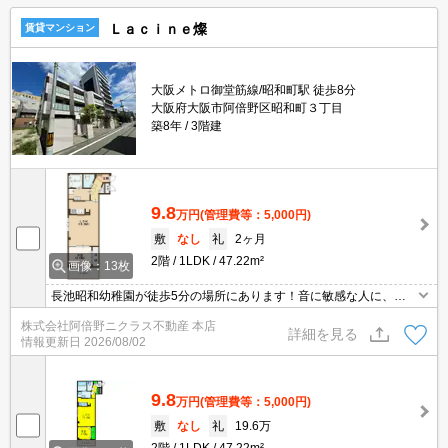
Ｌａｃｉｎｅ燦
賃貸マンション
大阪メトロ御堂筋線/昭和町駅 徒歩8分
大阪府大阪市阿倍野区昭和町３丁目
築8年
3階建
9.8
万円
(管理費等：5,000円)
敷
なし
礼
2ヶ月
2階
1LDK
47.22m²
画像：13枚
長池昭和幼稚園が徒歩5分の場所にあります！音に敏感な人に、遮
音性の高い鉄骨造が好評です！ネットの回線を導入しています、パ
株式会社阿倍野ニクラス不動産 本店
ソコンが使えて暮らしに嬉しい！帰る場所に魅力があると、より楽
詳細を見る
情報更新日
2026/08/02
しい生活になりませんか！住まいは誰にとっても重要な役割を果た
してくれるものです！ご希望の住まいを共に見つけましょう(^^)
9.8
万円
(管理費等：5,000円)
敷
なし
礼
19.6万
2階
1LDK
47.22m²