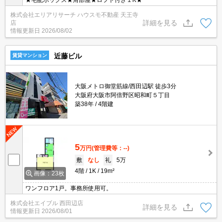
★宅配ボックス★角部屋★ロフト付き１K★
株式会社エリアリサーチ ハウスモ不動産 天王寺
詳細を見る
店
情報更新日
2026/08/02
近藤ビル
賃貸マンション
大阪メトロ御堂筋線/西田辺駅 徒歩3分
大阪府大阪市阿倍野区昭和町５丁目
築38年
4階建
5
万円
(管理費等：--)
敷
なし
礼
5万
4階
1K
19m²
画像：23枚
ワンフロア1戸。事務所使用可。
株式会社エイブル 西田辺店
詳細を見る
情報更新日
2026/08/01