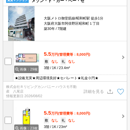
メゾン・ド・カー・ベー・セ
賃貸マンション
大阪メトロ御堂筋線/昭和町駅 徒歩1分
大阪府大阪市阿倍野区昭和町１丁目
築30年
7階建
5.5
万円
(管理費等：8,000円)
敷
なし
礼
なし
3階
1K
23.4m²
画像：29枚
★設備充実★周辺環境良好★セパレート★礼金０円★
株式会社Ｒリビングカンパニー ハウスモ不動
詳細を見る
産 八尾店
情報更新日
2026/08/02
5.5
万円
(管理費等：8,000円)
敷
なし
礼
なし
3階
1K
23m²
画像：23枚