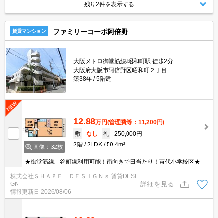
残り2件を表示する
ファミリーコーポ阿倍野
賃貸マンション
大阪メトロ御堂筋線/昭和町駅 徒歩2分
大阪府大阪市阿倍野区昭和町２丁目
築38年
5階建
12.88
万円
(管理費等：11,200円)
敷
なし
礼
250,000円
2階
2LDK
59.4m²
画像：32枚
★御堂筋線、谷町線利用可能！南向きで日当たり！苗代小学校区★
株式会社ＳＨＡＰＥ ＤＥＳＩＧＮｓ 賃貸DESI
詳細を見る
GN
情報更新日
2026/08/06