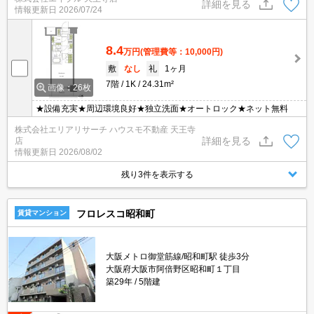
面台。宅配ボックスあり。エレベーター1基付き。防犯カメラ付き
詳細を見る
情報更新日
2026/07/24
マンション。
8.4
万円
(管理費等：10,000円)
敷
なし
礼
1ヶ月
7階
1K
24.31m²
画像：26枚
★設備充実★周辺環境良好★独立洗面★オートロック★ネット無料
株式会社エリアリサーチ ハウスモ不動産 天王寺
詳細を見る
店
情報更新日
2026/08/02
残り3件を表示する
フロレスコ昭和町
賃貸マンション
大阪メトロ御堂筋線/昭和町駅 徒歩3分
大阪府大阪市阿倍野区昭和町１丁目
築29年
5階建