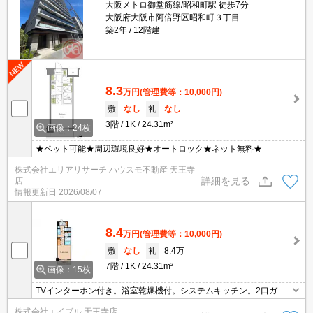
大阪メトロ御堂筋線/昭和町駅 徒歩7分
大阪府大阪市阿倍野区昭和町３丁目
築2年
12階建
8.3
万円
(管理費等：10,000円)
敷
なし
礼
なし
3階
1K
24.31m²
画像：24枚
★ペット可能★周辺環境良好★オートロック★ネット無料★
株式会社エリアリサーチ ハウスモ不動産 天王寺
詳細を見る
店
情報更新日
2026/08/07
8.4
万円
(管理費等：10,000円)
敷
なし
礼
8.4万
7階
1K
24.31m²
画像：15枚
TVインターホン付き。浴室乾燥機付。システムキッチン。2口ガス
コンロ付。エアコン1基付き。室内洗濯機置場。シャワー付独立洗
株式会社エイブル 天王寺店