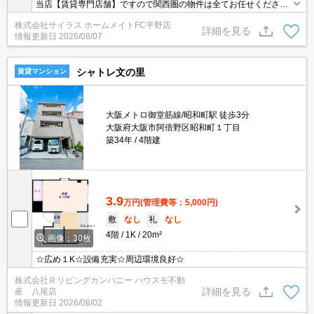
当店【賃貸専門店舗】ですので関西圏の物件は全てお任せくださ
い！どこにある物件でも当店までお気軽にお問い合わせくださいま
株式会社サイラス ホームメイトFC平野店
せ♪初期費用がご心配な方はクレジット決済が可能ですので安心して
詳細を見る
情報更新日
2026/08/07
お部屋探し頂けます。
シャトレ文の里
賃貸マンション
大阪メトロ御堂筋線/昭和町駅 徒歩3分
大阪府大阪市阿倍野区昭和町１丁目
築34年
4階建
3.9
万円
(管理費等：5,000円)
敷
なし
礼
なし
4階
1K
20m²
画像：30枚
☆広め１K☆設備充実☆周辺環境良好☆
株式会社Ｒリビングカンパニー ハウスモ不動
詳細を見る
産 八尾店
情報更新日
2026/08/02