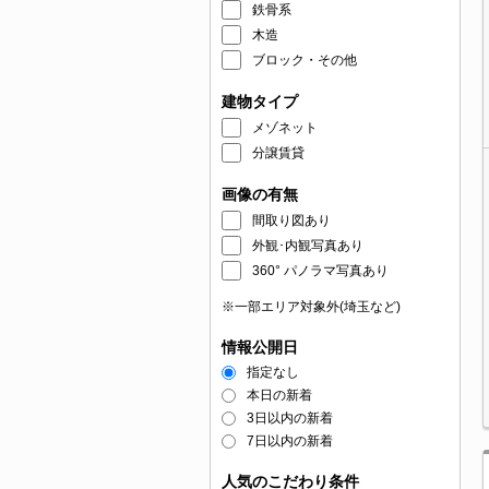
鉄骨系
木造
ブロック・その他
建物タイプ
メゾネット
分譲賃貸
画像の有無
間取り図あり
外観･内観写真あり
360° パノラマ写真あり
※一部エリア対象外(埼玉など)
情報公開日
指定なし
本日の新着
3日以内の新着
7日以内の新着
人気のこだわり条件