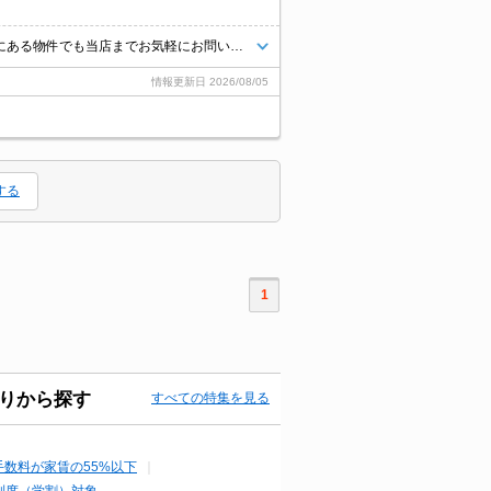
当店【賃貸専門店舗】ですので関西圏の物件は全てお任せください！どこにある物件でも当店までお気軽にお問い合わせくださいませ♪初期費用がご心配な方はクレジット決済が可能ですので安心してお部屋探し頂けます。
情報更新日
2026/08/05
する
1
りから探す
すべての特集を見る
手数料が家賃の55%以下
制度（学割）対象