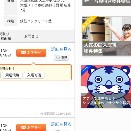
交通
大阪環状線/天王寺駅 徒歩5分
大阪メトロ谷町線/阿倍野駅 徒歩
7分
構造
鉄筋コンクリート造
間取り
お問合せ
専有面積
詳細を見る
1DK
お問合せ
8.96m²
追加
料問合せ！
周辺環境
入居可否
情報更新日
2026/08/07
詳細を見る
1DK
お問合せ
8.96m²