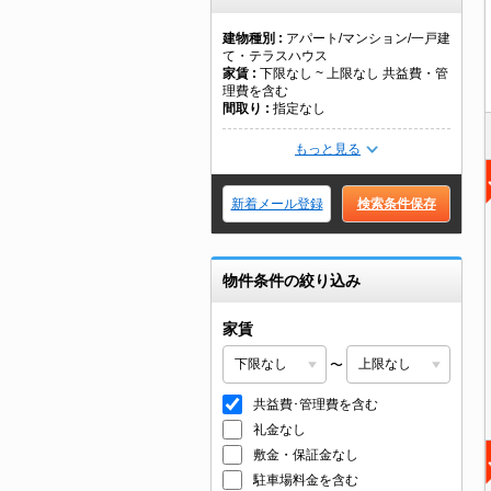
建物種別
アパート/マンション/一戸建
て・テラスハウス
家賃
下限なし ~ 上限なし 共益費・管
理費を含む
間取り
指定なし
もっと見る
新着メール登録
検索条件保存
物件条件の絞り込み
家賃
〜
共益費･管理費を含む
礼金なし
敷金・保証金なし
駐車場料金を含む