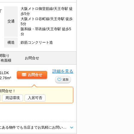
大阪メトロ御堂筋線/天王寺駅 徒
丁
歩5分
大阪メトロ谷町線/天王寺駅 徒歩
交通
5分
阪和線・羽衣線/天王寺駅 徒歩5
分
構造
鉄筋コンクリート造
間取り
お問合せ
専有面積
詳細を見る
1LDK
お問合せ
2.76m²
追加
料問合せ！
周辺環境
入居可否
当店【賃貸専門店舗】ですので関西圏の物件は全てお任せください！どこにある物件でも当店までお気軽にお問い合わせくださいませ♪初期費用がご心配な方はクレジット決済が可能ですので安心してお部屋探し頂けます。