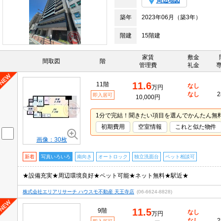
周辺地図
築年
2023年06月（築3年）
階建
15階建
家賃
敷金
間取図
階
管理費
礼金
11.6
11階
なし
万円
なし
2
即入居可
10,000円
1分で完結！聞きたい項目を選んでかんたん無
初期費用
空室情報
これと似た物件
画像：30枚
新着
写真いろいろ
南向き
オートロック
独立洗面台
ペット相談可
★設備充実★周辺環境良好★ペット可能★ネット無料★駅近★
株式会社エリアリサーチ ハウスモ不動産 天王寺店
(06-6624-8828)
11.5
9階
なし
万円
なし
2