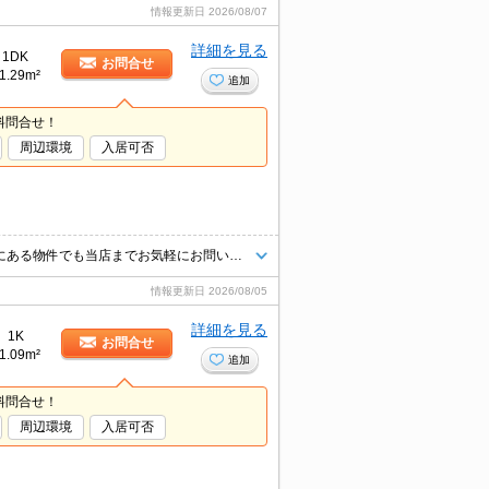
情報更新日
2026/08/07
詳細を見る
1DK
お問合せ
1.29m²
追加
料問合せ！
周辺環境
入居可否
当店【賃貸専門店舗】ですので関西圏の物件は全てお任せください！どこにある物件でも当店までお気軽にお問い合わせくださいませ♪初期費用がご心配な方はクレジット決済が可能ですので安心してお部屋探し頂けます。
情報更新日
2026/08/05
詳細を見る
1K
お問合せ
1.09m²
追加
料問合せ！
周辺環境
入居可否