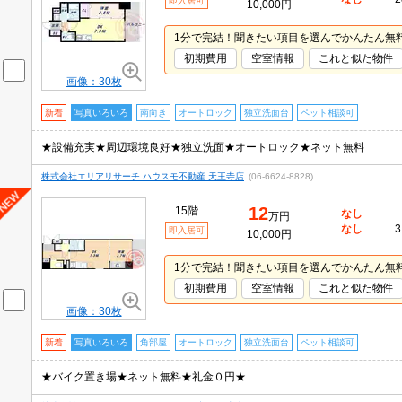
即入居可
10,000円
1分で完結！聞きたい項目を選んでかんたん無
初期費用
空室情報
これと似た物件
画像：30枚
新着
写真いろいろ
南向き
オートロック
独立洗面台
ペット相談可
★設備充実★周辺環境良好★独立洗面★オートロック★ネット無料
株式会社エリアリサーチ ハウスモ不動産 天王寺店
(06-6624-8828)
12
15階
なし
万円
なし
3
即入居可
10,000円
1分で完結！聞きたい項目を選んでかんたん無
初期費用
空室情報
これと似た物件
画像：30枚
新着
写真いろいろ
角部屋
オートロック
独立洗面台
ペット相談可
★バイク置き場★ネット無料★礼金０円★