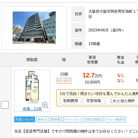
大阪府大阪市阿倍野区旭町１
住所
目
築年
2023年06月（築3年）
階建
15階建
家賃
敷金
間取図
階
管理費
礼金
12.7
15階
なし
万円
なし
3
即入居可
10,000円
1分で完結！聞きたい項目を選んでかんたん無
初期費用
空室情報
これと似た物件
画像：21枚
写真いろいろ
南向き
角部屋
オートロック
独立洗面台
ペット相談可