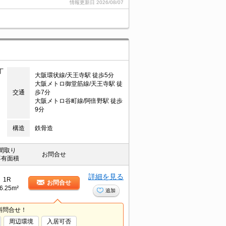
情報更新日
2026/08/07
丁
大阪環状線/天王寺駅 徒歩5分
大阪メトロ御堂筋線/天王寺駅 徒
交通
歩7分
大阪メトロ谷町線/阿倍野駅 徒歩
9分
構造
鉄骨造
間取り
お問合せ
専有面積
詳細を見る
1R
お問合せ
6.25m²
追加
料問合せ！
周辺環境
入居可否