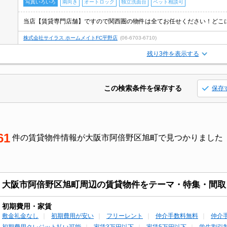
写真いろいろ
南向き
オートロック
独立洗面台
ペット相談可
株式会社サイラス ホームメイトFC平野店
(06-6703-6710)
残り3件を表示する
この検索条件を保存する
保存
61
件の賃貸物件情報が大阪市阿倍野区旭町で見つかりました
大阪市阿倍野区旭町周辺の賃貸物件をテーマ・特集・間取
初期費用・家賃
敷金礼金なし
初期費用が安い
フリーレント
仲介手数料無料
仲介
初期費用クレジット払い可能
家賃3万円以下
家賃5万円以下
学生割引