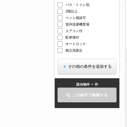
バス・トイレ別
2階以上
ペット相談可
室内洗濯機置場
エアコン付
駐車場付
オートロック
独立洗面台
その他の条件を追加する
-
該当物件
件
この条件で検索する