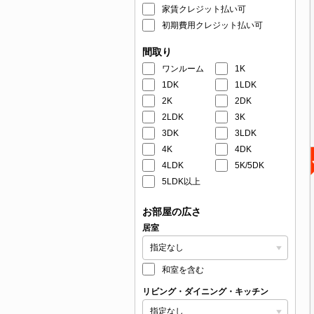
家賃クレジット払い可
初期費用クレジット払い可
間取り
ワンルーム
1K
1DK
1LDK
2K
2DK
2LDK
3K
3DK
3LDK
4K
4DK
4LDK
5K/5DK
5LDK以上
お部屋の広さ
居室
和室を含む
リビング・ダイニング・キッチン