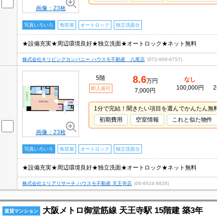
画像：23枚
写真いろいろ
角部屋
オートロック
独立洗面台
★設備充実★周辺環境良好★独立洗面★オートロック★ネット無料
株式会社Ｒリビングカンパニー ハウスモ不動産 八尾店
(072-968-8757)
8.6
5階
なし
万円
100,000円
2
即入居可
7,000円
1分で完結！聞きたい項目を選んでかんたん無
初期費用
空室情報
これと似た物件
画像：23枚
写真いろいろ
角部屋
オートロック
独立洗面台
★設備充実★周辺環境良好★独立洗面★オートロック★ネット無料
株式会社エリアリサーチ ハウスモ不動産 天王寺店
(06-6624-8828)
大阪メトロ御堂筋線 天王寺駅 15階建 築3年
賃貸マンション