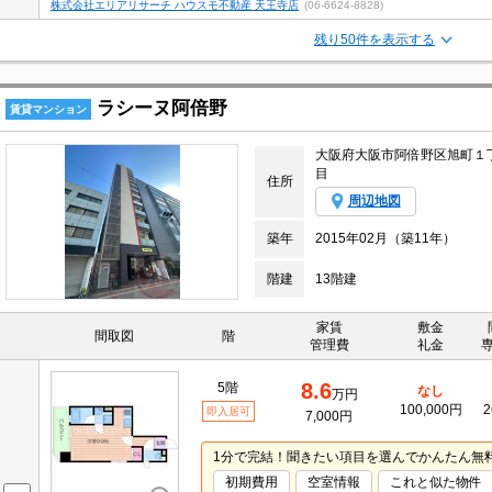
株式会社エリアリサーチ ハウスモ不動産 天王寺店
(06-6624-8828)
残り50件を表示する
ラシーヌ阿倍野
賃貸マンション
大阪府大阪市阿倍野区旭町１
目
住所
周辺地図
築年
2015年02月（築11年）
階建
13階建
家賃
敷金
間取図
階
管理費
礼金
8.6
5階
なし
万円
100,000円
2
即入居可
7,000円
1分で完結！聞きたい項目を選んでかんたん無
初期費用
空室情報
これと似た物件