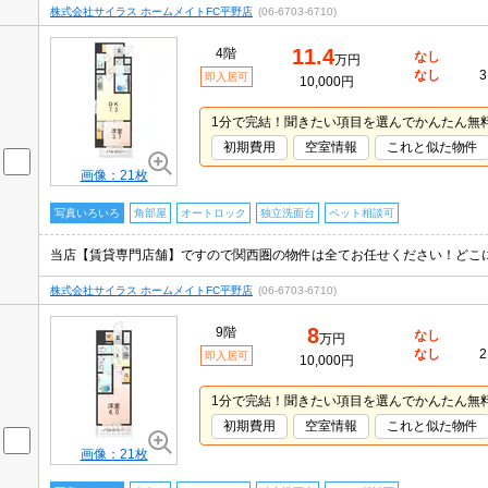
株式会社サイラス ホームメイトFC平野店
(06-6703-6710)
11.4
4階
なし
万円
なし
3
即入居可
10,000円
1分で完結！聞きたい項目を選んでかんたん無
初期費用
空室情報
これと似た物件
画像：21枚
写真いろいろ
角部屋
オートロック
独立洗面台
ペット相談可
株式会社サイラス ホームメイトFC平野店
(06-6703-6710)
8
9階
なし
万円
なし
2
即入居可
10,000円
1分で完結！聞きたい項目を選んでかんたん無
初期費用
空室情報
これと似た物件
画像：21枚