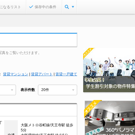
になるリスト
保存中の条件
写真をご覧いただけます。
賃貸マンション
|
賃貸アパート
|
賃貸一戸建て
表示件数
丁
大阪メトロ谷町線/天王寺駅 徒歩
5分