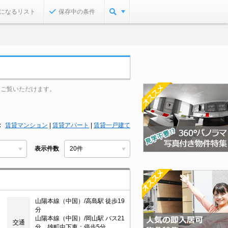
になるリスト
保存中の条件
をご覧いただけます。
賃貸マンション
|
賃貸アパート
|
賃貸一戸建て
表示件数
山陽本線（中国）/高島駅 徒歩19
分
山陽本線（中国）/岡山駅 バス21
交通
分 雄町中下車：停歩5分