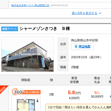
株式会社良和ハウス 岡山駅西口店
(086-899-8115)
残り6件を表示する
シャーメゾンさつき Ｂ棟
賃貸アパート
岡山県岡山市中区関
住所
周辺地図
築年
2002年10月（築23年）
階建
2階建
家賃
敷金
間取図
階
管理費
礼金
5.8
なし
万円
1階
30,000円
4,000円
1分で完結！聞きたい項目を選んでかんたん無