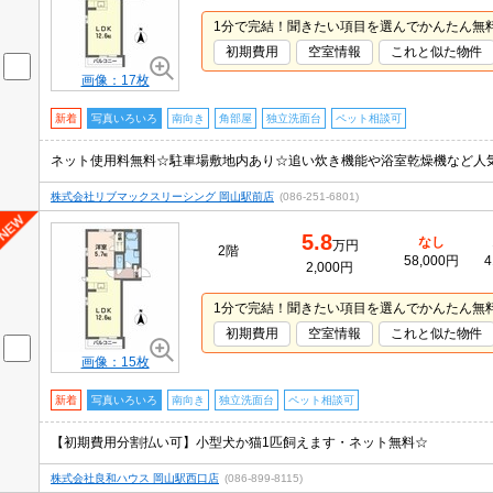
1分で完結！聞きたい項目を選んでかんたん無
初期費用
空室情報
これと似た物件
画像：17枚
新着
写真いろいろ
南向き
角部屋
独立洗面台
ペット相談可
株式会社リブマックスリーシング 岡山駅前店
(086-251-6801)
5.8
なし
万円
2階
58,000円
4
2,000円
1分で完結！聞きたい項目を選んでかんたん無
初期費用
空室情報
これと似た物件
画像：15枚
新着
写真いろいろ
南向き
独立洗面台
ペット相談可
【初期費用分割払い可】小型犬か猫1匹飼えます・ネット無料☆
株式会社良和ハウス 岡山駅西口店
(086-899-8115)