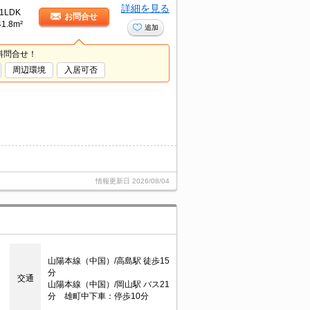
詳細を見る
1LDK
お問合せ
41.8m²
追加
料問合せ！
周辺環境
入居可否
情報更新日
2026/08/04
山陽本線（中国）/高島駅 徒歩15
分
交通
山陽本線（中国）/岡山駅 バス21
分 雄町中下車：停歩10分