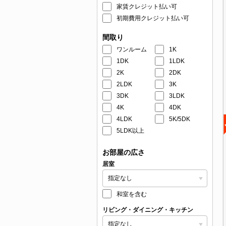
家賃クレジット払い可
初期費用クレジット払い可
間取り
ワンルーム
1K
1DK
1LDK
2K
2DK
2LDK
3K
3DK
3LDK
4K
4DK
4LDK
5K/5DK
5LDK以上
お部屋の広さ
居室
和室を含む
リビング・ダイニング・キッチン