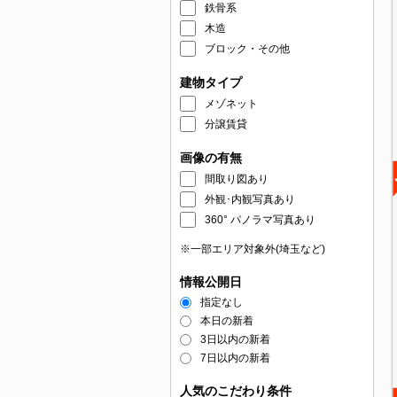
鉄骨系
木造
ブロック・その他
建物タイプ
メゾネット
分譲賃貸
画像の有無
間取り図あり
外観･内観写真あり
360° パノラマ写真あり
※一部エリア対象外(埼玉など)
情報公開日
指定なし
本日の新着
3日以内の新着
7日以内の新着
人気のこだわり条件