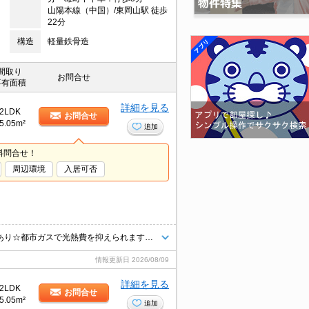
山陽本線（中国）/東岡山駅 徒歩
22分
構造
軽量鉄骨造
間取り
お問合せ
専有面積
詳細を見る
2LDK
お問合せ
5.05m²
追加
料問合せ！
周辺環境
入居可否
ネット使用料無料☆敷地内ゴミ置き場がありゴミ捨て便利☆駐車場敷地内あり☆都市ガスで光熱費を抑えられます☆収納力たっぷりのウォークインクローゼットあり☆３口グリル付きキッチンでお料理らくらく☆
情報更新日
2026/08/09
詳細を見る
2LDK
お問合せ
5.05m²
追加