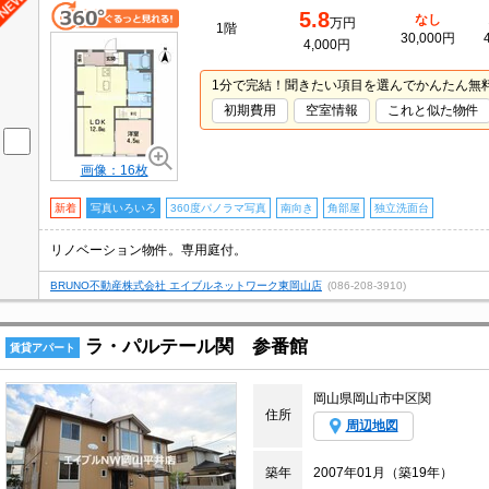
5.8
なし
万円
1階
30,000円
4,000円
1分で完結！聞きたい項目を選んでかんたん無
初期費用
空室情報
これと似た物件
画像：16枚
新着
写真いろいろ
360度パノラマ写真
南向き
角部屋
独立洗面台
リノベーション物件。専用庭付。
BRUNO不動産株式会社 エイブルネットワーク東岡山店
(086-208-3910)
ラ・パルテール関 参番館
賃貸アパート
岡山県岡山市中区関
住所
周辺地図
築年
2007年01月（築19年）