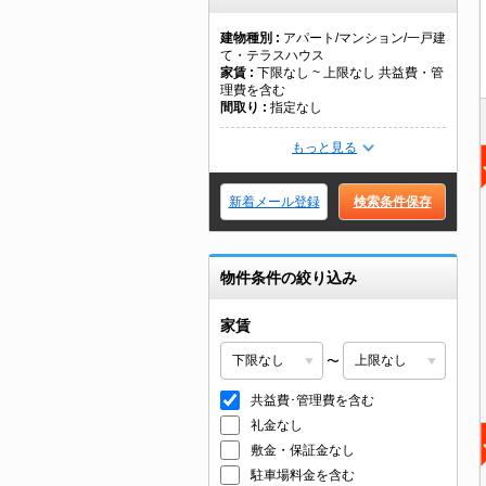
建物種別
アパート/マンション/一戸建
て・テラスハウス
家賃
下限なし ~ 上限なし 共益費・管
理費を含む
間取り
指定なし
もっと見る
新着メール登録
検索条件保存
物件条件の絞り込み
家賃
〜
共益費･管理費を含む
礼金なし
敷金・保証金なし
駐車場料金を含む