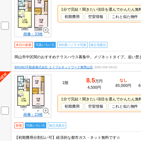
1分で完結！聞きたい項目を選んでかんたん無
初期費用
空室情報
これと似た物件
画像：33枚
本日の新着
写真いろいろ
360度パノラマ写真
独立洗面台
BRUNO不動産株式会社 エイブルネットワーク東岡山店
(086-208-3910)
8.5
なし
万円
1階
85,000円
6
4,500円
1分で完結！聞きたい項目を選んでかんたん無
初期費用
空室情報
これと似た物件
画像：23枚
新着
写真いろいろ
独立洗面台
【初期費用分割払い可】経済的な都市ガス・ネット無料です☆