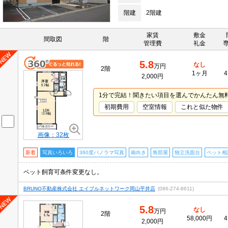
階建
2階建
家賃
敷金
間取図
階
管理費
礼金
5.8
なし
万円
2階
1ヶ月
4
2,000円
1分で完結！聞きたい項目を選んでかんたん無
初期費用
空室情報
これと似た物件
画像：32枚
新着
写真いろいろ
360度パノラマ写真
南向き
角部屋
独立洗面台
ペット相
ペット飼育可条件変更なし。
BRUNO不動産株式会社 エイブルネットワーク岡山平井店
(086-274-8611)
5.8
なし
万円
2階
58,000円
4
2,000円