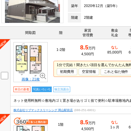
築年
2020年12月（築5年）
階建
2階建
家賃
敷金
間取図
階
管理費
礼金
8.5
なし
万円
1-2階
85,000円
6
4,500円
1分で完結！聞きたい項目を選んでかんたん無
初期費用
空室情報
これと似た物件
画像：21枚
本日の新着
写真いろいろ
独立洗面台
株式会社リブマックスリーシング 岡山駅前店
(086-251-6801)
8.5
なし
万円
1階
1ヶ月
6
4,500円