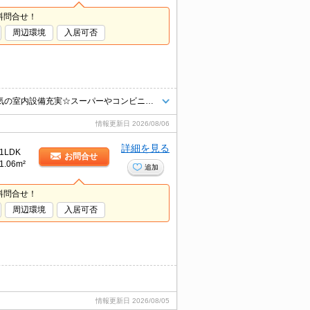
料問合せ！
周辺環境
入居可否
ネット使用料無料☆駐車場敷地内あり☆追い炊き機能や浴室乾燥機など人気の室内設備充実☆スーパーやコンビニが徒歩圏内で住環境良好☆南向きで陽当たり良好☆収納力たっぷりのクローゼットあり☆二人入居可能☆
情報更新日
2026/08/06
詳細を見る
1LDK
お問合せ
1.06m²
追加
料問合せ！
周辺環境
入居可否
情報更新日
2026/08/05