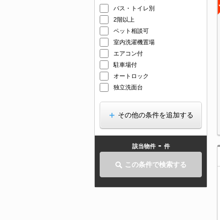
バス・トイレ別
2階以上
ペット相談可
室内洗濯機置場
エアコン付
駐車場付
オートロック
独立洗面台
その他の条件を追加する
-
該当物件
件
この条件で検索する