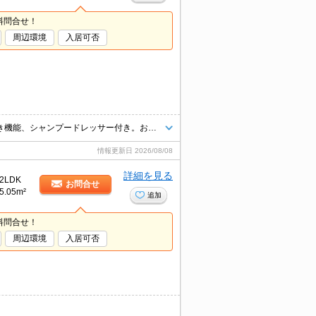
料問合せ！
周辺環境
入居可否
岡山市中区関のおすすめテラスハウス募集中。メゾネットタイプ。追い焚き機能、シャンプードレッサー付き。お気軽にお問い合わせください。
情報更新日
2026/08/08
詳細を見る
2LDK
お問合せ
5.05m²
追加
料問合せ！
周辺環境
入居可否