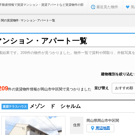
不動産情報で賃貸マンション・賃貸アパートなど賃貸物件の部
最近見た物件
気
関の賃貸物件･マンション･アパート一覧
マンション・アパート一覧
索結果です。209件の物件が見つかりました。物件一覧で賃料や間取り、外観写真
建物種別を絞り込む
209
並び替え
件の賃貸物件情報が岡山市中区関で見つかりました
メゾン ド シャルム
賃貸テラスハウス
岡山県岡山市中区関
住所
周辺地図