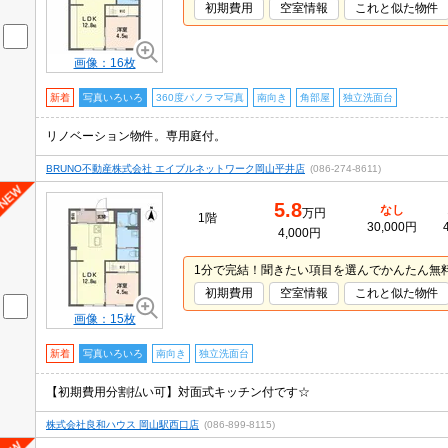
初期費用
空室情報
これと似た物件
画像：16枚
新着
写真いろいろ
360度パノラマ写真
南向き
角部屋
独立洗面台
リノベーション物件。専用庭付。
BRUNO不動産株式会社 エイブルネットワーク岡山平井店
(086-274-8611)
5.8
なし
万円
1階
30,000円
4,000円
1分で完結！聞きたい項目を選んでかんたん無
初期費用
空室情報
これと似た物件
画像：15枚
新着
写真いろいろ
南向き
独立洗面台
【初期費用分割払い可】対面式キッチン付です☆
株式会社良和ハウス 岡山駅西口店
(086-899-8115)