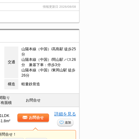
情報更新日
2026/08/08
山陽本線（中国）/高島駅 徒歩25
分
山陽本線（中国）/岡山駅 バス26
交通
分 兼基下車：停歩3分
山陽本線（中国）/東岡山駅 徒歩
26分
構造
軽量鉄骨造
間取り
お問合せ
専有面積
詳細を見る
1LDK
お問合せ
41.8m²
追加
料問合せ！