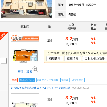
築年
1987年01月（築39年）
階建
4階建
家賃
敷金
間取図
階
管理費
礼金
3.2
なし
万円
2階
なし
3,000円
1分で完結！聞きたい項目を選んでかんたん無
初期費用
空室情報
これと似た物件
画像：33枚
新着
写真いろいろ
360度パノラマ写真
角部屋
独立洗面台
BRUNO不動産株式会社 エイブルネットワーク東岡山店
(086-208-3910)
3.2
なし
万円
3階
なし
3,000円