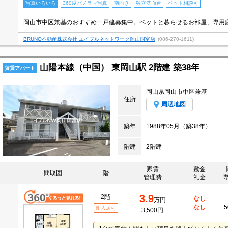
写真いろいろ
360度パノラマ写真
南向き
独立洗面台
ペット相談可
BRUNO不動産株式会社 エイブルネットワーク岡山国富店
(086-270-1611)
山陽本線（中国） 東岡山駅 2階建 築38年
賃貸アパート
岡山県岡山市中区兼基
住所
周辺地図
築年
1988年05月（築38年）
階建
2階建
家賃
敷金
間取図
階
管理費
礼金
3.9
2階
なし
万円
なし
5
即入居可
3,500円