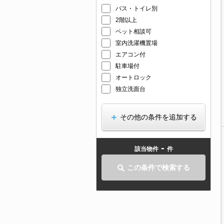
バス・トイレ別
2階以上
ペット相談可
室内洗濯機置場
エアコン付
駐車場付
オートロック
独立洗面台
その他の条件を追加する
-
該当物件
件
この条件で検索する