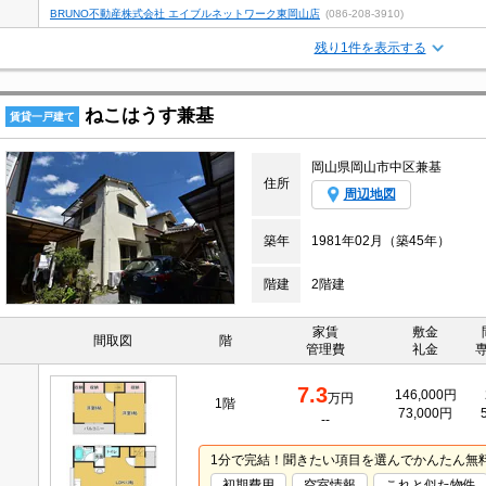
BRUNO不動産株式会社 エイブルネットワーク東岡山店
(086-208-3910)
残り1件を表示する
ねこはうす兼基
賃貸一戸建て
岡山県岡山市中区兼基
住所
周辺地図
築年
1981年02月（築45年）
階建
2階建
家賃
敷金
間取図
階
管理費
礼金
7.3
146,000円
万円
1階
73,000円
--
1分で完結！聞きたい項目を選んでかんたん無
初期費用
空室情報
これと似た物件