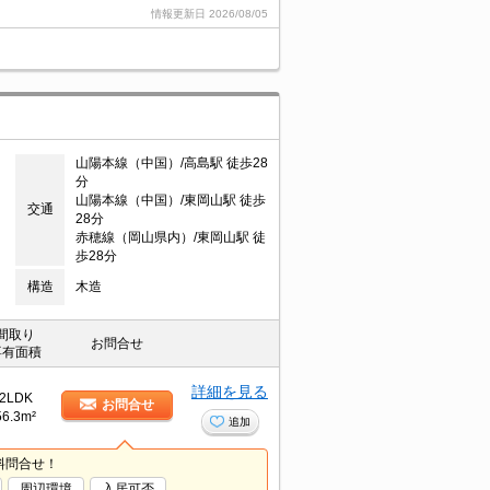
情報更新日
2026/08/05
山陽本線（中国）/高島駅 徒歩28
分
山陽本線（中国）/東岡山駅 徒歩
交通
28分
赤穂線（岡山県内）/東岡山駅 徒
歩28分
構造
木造
間取り
お問合せ
専有面積
詳細を見る
2LDK
お問合せ
56.3m²
追加
料問合せ！
周辺環境
入居可否