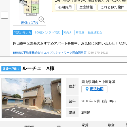
1分で完結！聞きたい項目を選んでかんたん無
初期費用
空室情報
これと似た物件
画像：17枚
写真いろいろ
360度パノラマ写真
南向き
角部屋
独立洗面台
岡山市中区兼基のおすすめアパート募集中。お気軽にお問い合わせくださ
BRUNO不動産株式会社 エイブルネットワーク岡山国富店
(086-270-1611)
ルーチェ A棟
賃貸一戸建て
岡山県岡山市中区兼基
住所
周辺地図
築年
2016年07月（築10年）
階建
2階建
家賃
敷金