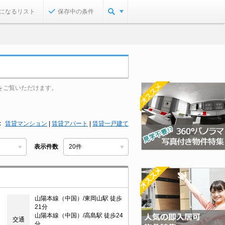
になるリスト
保存中の条件
をご覧いただけます。
賃貸マンション
|
賃貸アパート
|
賃貸一戸建て
表示件数
山陽本線（中国）/東岡山駅 徒歩
21分
山陽本線（中国）/高島駅 徒歩24
交通
分