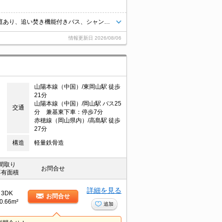
岡山市中区兼基のおすすめ一戸建募集中。ペットと暮らせるお部屋、専用庭あり、追い焚き機能付きバス、シャンプードレッサー付き。お気軽にお問い合わせください。
情報更新日
2026/08/06
山陽本線（中国）/東岡山駅 徒歩
21分
山陽本線（中国）/岡山駅 バス25
交通
分 兼基東下車：停歩7分
赤穂線（岡山県内）/高島駅 徒歩
27分
構造
軽量鉄骨造
間取り
お問合せ
専有面積
詳細を見る
3DK
お問合せ
0.66m²
追加