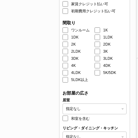
家賃クレジット払い可
初期費用クレジット払い可
間取り
ワンルーム
1K
1DK
1LDK
2K
2DK
2LDK
3K
3DK
3LDK
4K
4DK
4LDK
5K/5DK
5LDK以上
お部屋の広さ
居室
和室を含む
リビング・ダイニング・キッチン