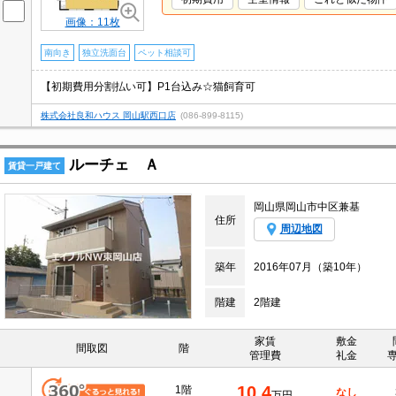
画像：11枚
南向き
独立洗面台
ペット相談可
【初期費用分割払い可】P1台込み☆猫飼育可
株式会社良和ハウス 岡山駅西口店
(086-899-8115)
ルーチェ Ａ
賃貸一戸建て
岡山県岡山市中区兼基
住所
周辺地図
築年
2016年07月（築10年）
階建
2階建
家賃
敷金
間取図
階
管理費
礼金
10.4
1階
なし
万円