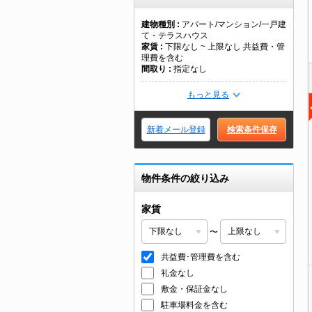
建物種別
アパート/マンション/一戸建
て・テラスハウス
家賃
下限なし ~ 上限なし 共益費・管
理費を含む
間取り
指定なし
もっと見る
新着メール登録
検索条件保存
物件条件の絞り込み
家賃
〜
共益費･管理費を含む
礼金なし
敷金・保証金なし
駐車場料金を含む