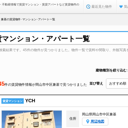
・不動産情報で賃貸マンション・賃貸アパートなど賃貸物件の
最近見た物件
気
兼基の賃貸物件･マンション･アパート一覧
貸マンション・アパート一覧
検索結果です。45件の物件が見つかりました。物件一覧で賃料や間取り、外観写真
建物種別を絞り込む
45
並び替え
件の賃貸物件情報が岡山市中区兼基で見つかりました
YCH
賃貸マンション
岡山県岡山市中区兼基
住所
周辺地図