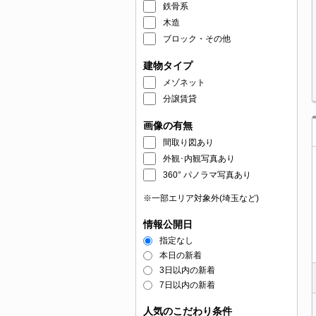
鉄骨系
木造
ブロック・その他
建物タイプ
メゾネット
分譲賃貸
画像の有無
間取り図あり
外観･内観写真あり
360° パノラマ写真あり
※一部エリア対象外(埼玉など)
情報公開日
指定なし
本日の新着
3日以内の新着
7日以内の新着
人気のこだわり条件