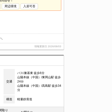
料問合せ！
周辺環境
入居可否
い。
情報更新日
2026/08/03
バス/兼基東 徒歩6分
山陽本線（中国）/東岡山駅 徒歩
交通
24分
山陽本線（中国）/高島駅 徒歩34
分
構造
軽量鉄骨造
間取り