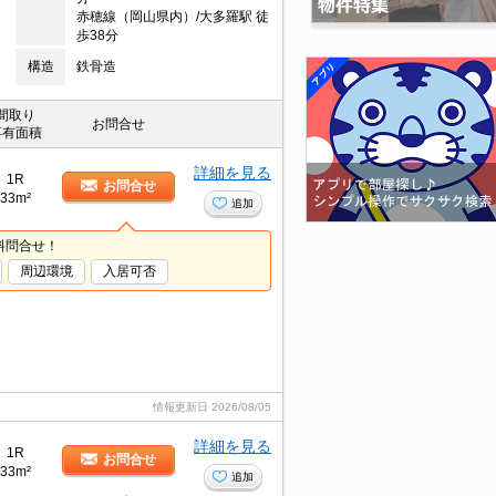
赤穂線（岡山県内）/大多羅駅 徒
歩38分
構造
鉄骨造
間取り
お問合せ
専有面積
詳細を見る
1R
お問合せ
33m²
追加
料問合せ！
周辺環境
入居可否
情報更新日
2026/08/05
詳細を見る
1R
お問合せ
33m²
追加