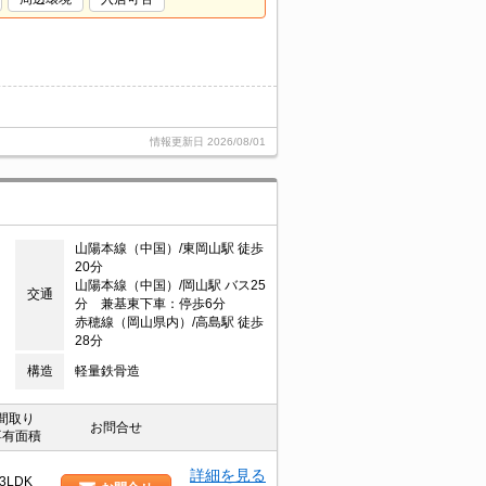
情報更新日
2026/08/01
山陽本線（中国）/東岡山駅 徒歩
20分
山陽本線（中国）/岡山駅 バス25
交通
分 兼基東下車：停歩6分
赤穂線（岡山県内）/高島駅 徒歩
28分
構造
軽量鉄骨造
間取り
お問合せ
専有面積
詳細を見る
3LDK