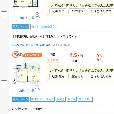
1分で完結！聞きたい項目を選んでかんたん無
初期費用
空室情報
これと似た物件
画像：13枚
写真いろいろ
南向き
独立洗面台
【初期費用分割払い可】2口ガスコンロ付です☆
株式会社良和ハウス 岡山駅西口店
(086-899-8115)
4.5
3階
なし
万円
なし
即入居可
3,000円
1分で完結！聞きたい項目を選んでかんたん無
初期費用
空室情報
これと似た物件
画像：15枚
写真いろいろ
360度パノラマ写真
南向き
角部屋
独立洗面台
好立地ファミリー向け