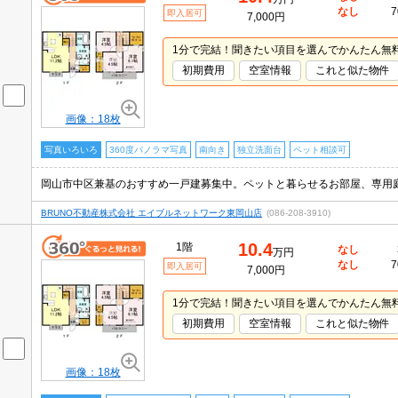
なし
7
即入居可
7,000円
1分で完結！聞きたい項目を選んでかんたん無
初期費用
空室情報
これと似た物件
画像：18枚
写真いろいろ
360度パノラマ写真
南向き
独立洗面台
ペット相談可
BRUNO不動産株式会社 エイブルネットワーク東岡山店
(086-208-3910)
10.4
1階
なし
万円
なし
7
即入居可
7,000円
1分で完結！聞きたい項目を選んでかんたん無
初期費用
空室情報
これと似た物件
画像：18枚