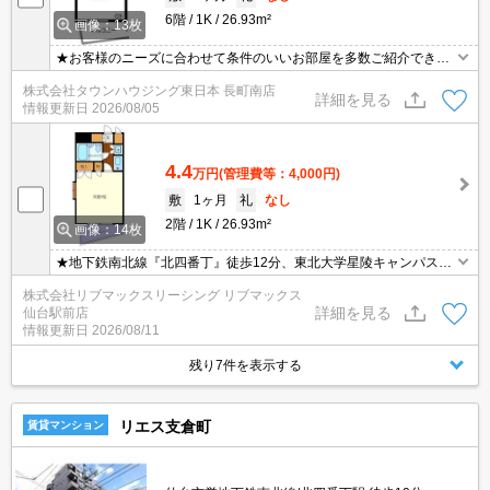
6階
1K
26.93m²
画像：13枚
★お客様のニーズに合わせて条件のいいお部屋を多数ご紹介できま
す★賃貸物件のお部屋探しはタウンハウジングへ
株式会社タウンハウジング東日本 長町南店
詳細を見る
情報更新日
2026/08/05
4.4
万円
(管理費等：4,000円)
敷
1ヶ月
礼
なし
2階
1K
26.93m²
画像：14枚
★地下鉄南北線『北四番丁』徒歩12分、東北大学星陵キャンパスま
で徒歩10分と通学便利な立地です。仙台市中心部へも徒歩圏内で買
株式会社リブマックスリーシング リブマックス
物便利！洋室広々9帖・無料Wi-Fi・都市ガスで経済的！
詳細を見る
仙台駅前店
情報更新日
2026/08/11
残り7件を表示する
リエス支倉町
賃貸マンション