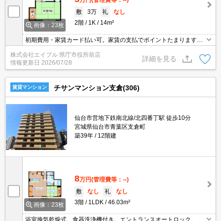
敷
3万
礼
なし
2階
1K
14m²
画像：23枚
初期費用・家賃カード払い可。家賃の支払でポイントたまります
（条件あり）。図書館へ600m。コンビニへ徒歩3分(200m)。スーパ
株式会社エイブル 県庁市役所前店
ーへ350m。都市ガス使用。ガスコンロ設置可。礼金なし。
詳細を見る
情報更新日
2026/07/28
チサンマンション支倉(306)
賃貸マンション
仙台市営地下鉄南北線/北四番丁駅 徒歩10分
宮城県仙台市青葉区支倉町
築39年
12階建
8
万円
(管理費等：--)
敷
なし
礼
なし
3階
1LDK
46.03m²
画像：23枚
浴室換気乾燥式。食器洗浄機付き。エントランスオートロック。シ