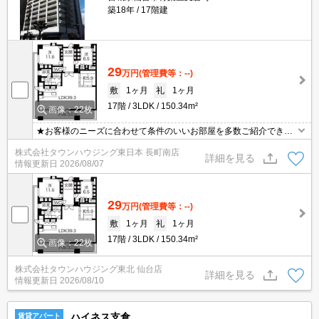
築18年
17階建
29
万円
(管理費等：--)
敷
1ヶ月
礼
1ヶ月
17階
3LDK
150.34m²
画像：22枚
★お客様のニーズに合わせて条件のいいお部屋を多数ご紹介できま
す★賃貸物件のお部屋探しはタウンハウジングへ
株式会社タウンハウジング東日本 長町南店
詳細を見る
情報更新日
2026/08/07
29
万円
(管理費等：--)
敷
1ヶ月
礼
1ヶ月
17階
3LDK
150.34m²
画像：22枚
株式会社タウンハウジング東北 仙台店
詳細を見る
情報更新日
2026/08/10
ハイネス支倉
賃貸アパート