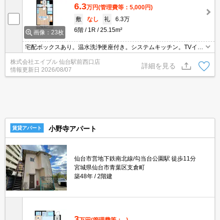
6.3
万円
(管理費等：5,000円)
敷
なし
礼
6.3万
6階
1R
25.15m²
画像：23枚
宅配ボックスあり。温水洗浄便座付き。システムキッチン。TVイン
ターホン付き。室内物干しあり。シャワー付独立洗面台。インター
株式会社エイブル 仙台駅前西口店
ネット無料。角部屋。初期費用・家賃カード払い可。駐輪場月110
詳細を見る
情報更新日
2026/08/07
円。
小野寺アパート
賃貸アパート
仙台市営地下鉄南北線/勾当台公園駅 徒歩11分
宮城県仙台市青葉区支倉町
築48年
2階建
3
万円
(管理費等：--)