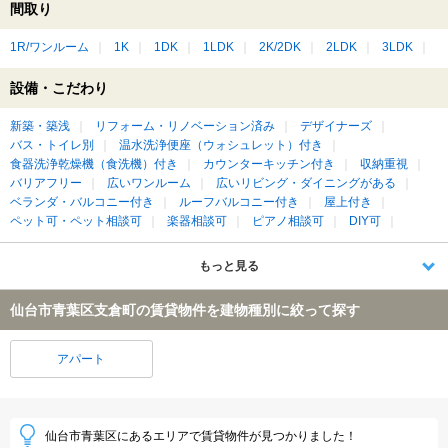
間取り
1R/ワンルーム
1K
1DK
1LDK
2K/2DK
2LDK
3LDK
設備・こだわり
新築・築浅
リフォーム・リノベーション済み
デザイナーズ
バス・トイレ別
温水洗浄便座（ウォシュレット）付き
食器洗浄乾燥機（食洗機）付き
カウンターキッチン付き
収納重視
バリアフリー
広いワンルーム
広いリビング・ダイニングがある
ベランダ・バルコニー付き
ルーフバルコニー付き
屋上付き
ペット可・ペット相談可
楽器相談可
ピアノ相談可
DIY可
もっと見る
仙台市青葉区支倉町の賃貸物件を建物種別に絞って探す
アパート
仙台市青葉区にあるエリアで賃貸物件が見つかりました！