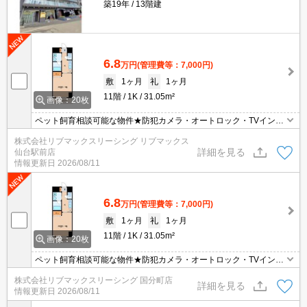
築19年
13階建
6.8
万円
(管理費等：7,000円)
敷
1ヶ月
礼
1ヶ月
11階
1K
31.05m²
画像：20枚
ペット飼育相談可能な物件★防犯カメラ・オートロック・TVインタ
ーホン付でセキュリティー面も安心！地下鉄南北線「勾当台公園
株式会社リブマックスリーシング リブマックス
駅」徒歩13分！インターネット無料☆仙台中心部まで自転車圏内！
詳細を見る
仙台駅前店
情報更新日
2026/08/11
6.8
万円
(管理費等：7,000円)
敷
1ヶ月
礼
1ヶ月
11階
1K
31.05m²
画像：20枚
ペット飼育相談可能な物件★防犯カメラ・オートロック・TVインタ
ーホン付でセキュリティー面も安心！地下鉄南北線「勾当台公園
株式会社リブマックスリーシング 国分町店
駅」徒歩13分！インターネット無料☆仙台中心部まで自転車圏内！
詳細を見る
情報更新日
2026/08/11