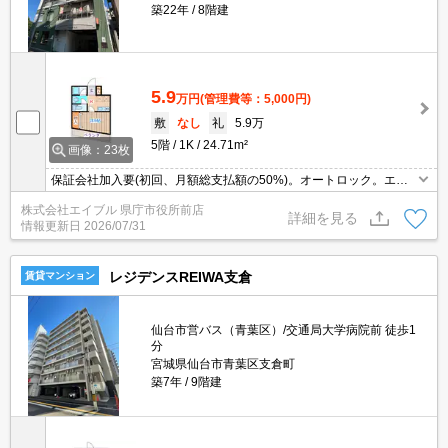
築22年
8階建
5.9
万円
(管理費等：5,000円)
敷
なし
礼
5.9万
5階
1K
24.71m²
画像：23枚
保証会社加入要(初回、月額総支払額の50%)。オートロック。エレ
ベーターあり。TVインターホン付き。温水洗浄便座付き。クローゼ
株式会社エイブル 県庁市役所前店
ット付。シャワー付独立洗面台。インターネット無料。初期費用カ
詳細を見る
情報更新日
2026/07/31
ード払い可。
レジデンスREIWA支倉
賃貸マンション
仙台市営バス（青葉区）/交通局大学病院前 徒歩1
分
宮城県仙台市青葉区支倉町
築7年
9階建