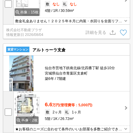
敷
なし
礼
なし
4階
1R
30.59m²
画像：15枚
敷金礼金ありません！２０２５年８月に内装・水回りを全面リフォ
ーム完了！東北大病院徒歩圏の分譲マンションタイプ賃貸物件で
株式会社不動産プラザ
す。広々とした延床面積３０．５９㎡の居室空間。
詳細を見る
情報更新日
2026/08/04
アルトゥーラ支倉
賃貸マンション
仙台市営地下鉄南北線/北四番丁駅 徒歩10分
宮城県仙台市青葉区支倉町
築6年
7階建
6.6
万円
(管理費等：5,000円)
敷
2ヶ月
礼
1ヶ月
5階
1K
26.72m²
画像：2枚
★お客様のニーズに合わせて条件のいいお部屋を多数ご紹介できま