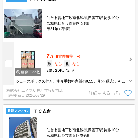
仙台市営地下鉄南北線/北四番丁駅 徒歩10分
宮城県仙台市青葉区支倉町
築31年
2階建
7
万円
(管理費等：--)
敷
なし
礼
なし
2階
2DK
42m²
画像：23枚
シューズボックス付き。仲介手数料家賃の0.55ヵ月分(税込)。初期
費用カード払い可。TVインターホン付き。物置あり。デジタルキ
株式会社エイブル 県庁市役所前店
ー。
詳細を見る
情報更新日
2026/07/29
ＴＣ支倉
賃貸マンション
仙台市営地下鉄南北線/北四番丁駅 徒歩10分
宮城県仙台市青葉区支倉町