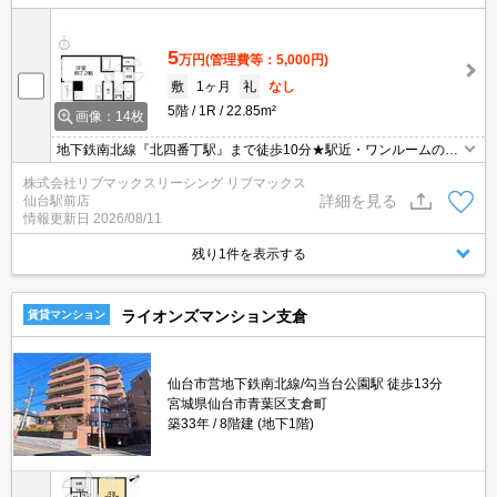
5
万円
(管理費等：5,000円)
敷
1ヶ月
礼
なし
5階
1R
22.85m²
画像：14枚
地下鉄南北線『北四番丁駅』まで徒歩10分★駅近・ワンルームのお
部屋です！コンビニ・スーパー等が近くにあり生活便利です♪エレベ
株式会社リブマックスリーシング リブマックス
ーター・バス・トイレ別・室内洗濯置場・光ファイバー・シューズ
詳細を見る
仙台駅前店
ボックス・専用ゴミ置場あり
情報更新日
2026/08/11
残り1件を表示する
ライオンズマンション支倉
賃貸マンション
仙台市営地下鉄南北線/勾当台公園駅 徒歩13分
宮城県仙台市青葉区支倉町
築33年
8階建 (地下1階)