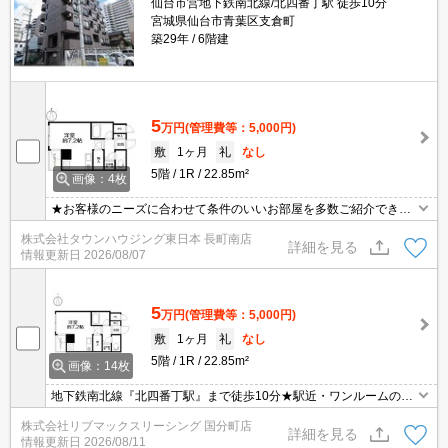
仙台市営地下鉄南北線/北四番丁駅 徒歩10分
宮城県仙台市青葉区支倉町
築29年
6階建
5
万円
(管理費等：5,000円)
敷
1ヶ月
礼
なし
5階
1R
22.85m²
画像：4枚
★お客様のニーズに合わせて条件のいいお部屋を多数ご紹介できま
す★賃貸物件のお部屋探しはタウンハウジングへ
株式会社タウンハウジング東日本 長町南店
詳細を見る
情報更新日
2026/08/07
5
万円
(管理費等：5,000円)
敷
1ヶ月
礼
なし
5階
1R
22.85m²
画像：14枚
地下鉄南北線『北四番丁駅』まで徒歩10分★駅近・ワンルームのお
部屋です！コンビニ・スーパー等が近くにあり生活便利です♪エレベ
株式会社リブマックスリーシング 国分町店
ーター・バス・トイレ別・室内洗濯置場・光ファイバー・シューズ
詳細を見る
情報更新日
2026/08/11
ボックス・専用ゴミ置場あり