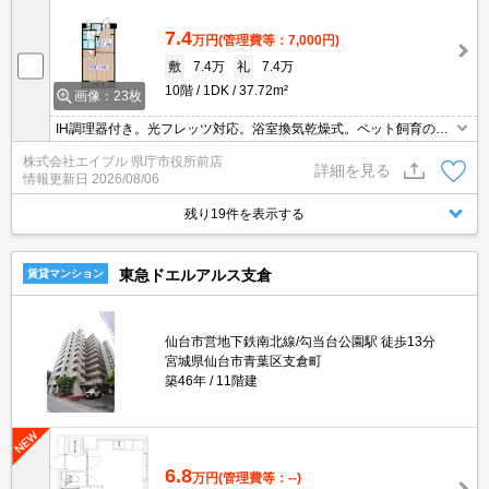
7.4
万円
(管理費等：7,000円)
敷
7.4万
礼
7.4万
10階
1DK
37.72m²
画像：23枚
IH調理器付き。光フレッツ対応。浴室換気乾燥式。ペット飼育の場
合、敷金3ヶ月。エントランスオートロック。宅配ボックスあり。
株式会社エイブル 県庁市役所前店
温水洗浄便座付き。保証会社加入要(初回保証料賃料の50%、更新保
詳細を見る
情報更新日
2026/08/06
証料10%)。
残り19件を表示する
東急ドエルアルス支倉
賃貸マンション
仙台市営地下鉄南北線/勾当台公園駅 徒歩13分
宮城県仙台市青葉区支倉町
築46年
11階建
6.8
万円
(管理費等：--)