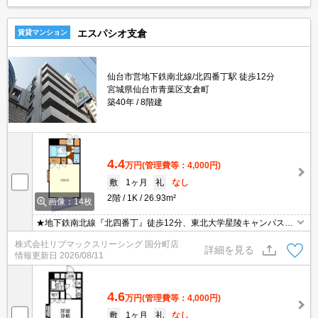
エスパシオ支倉
賃貸マンション
仙台市営地下鉄南北線/北四番丁駅 徒歩12分
宮城県仙台市青葉区支倉町
築40年
8階建
4.4
万円
(管理費等：4,000円)
敷
1ヶ月
礼
なし
2階
1K
26.93m²
画像：14枚
★地下鉄南北線『北四番丁』徒歩12分、東北大学星陵キャンパスま
で徒歩10分と通学便利な立地です。仙台市中心部へも徒歩圏内で買
株式会社リブマックスリーシング 国分町店
物便利！洋室広々9帖・無料Wi-Fi・都市ガスで経済的！
詳細を見る
情報更新日
2026/08/11
4.6
万円
(管理費等：4,000円)
敷
1ヶ月
礼
なし