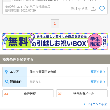
ャワー付独立洗面台。3口ガスコンロ付。都市ガス使用。分譲賃
株式会社エイブル 県庁市役所前店
貸。
詳細を見る
情報更新日
2026/07/29
1
検索条件を変更する
仙台市青葉区支倉町
変更する
エリア
詳細条件
指定なし
変更する
条件保存
物件新着メール
アイコンの説明