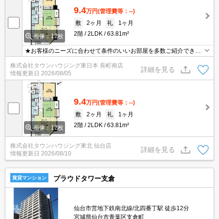
9.4
万円
(管理費等：--)
敷
2ヶ月
礼
1ヶ月
2階
2LDK
63.81m²
画像：12枚
★お客様のニーズに合わせて条件のいいお部屋を多数ご紹介できま
す★賃貸物件のお部屋探しはタウンハウジングへ
株式会社タウンハウジング東日本 長町南店
詳細を見る
情報更新日
2026/08/05
9.4
万円
(管理費等：--)
敷
2ヶ月
礼
1ヶ月
2階
2LDK
63.81m²
画像：12枚
株式会社タウンハウジング東北 仙台店
詳細を見る
情報更新日
2026/08/10
プラウドタワー支倉
賃貸マンション
仙台市営地下鉄南北線/北四番丁駅 徒歩12分
宮城県仙台市青葉区支倉町