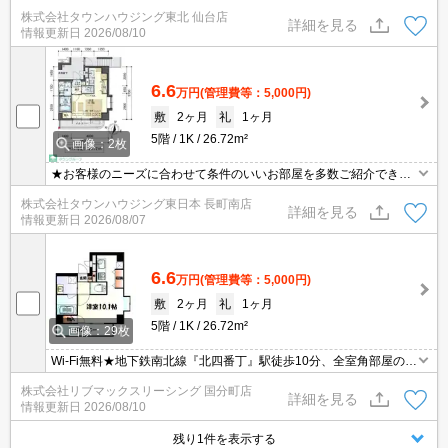
す★賃貸物件のお部屋探しはタウンハウジングへ
株式会社タウンハウジング東北 仙台店
詳細を見る
情報更新日
2026/08/10
6.6
万円
(管理費等：5,000円)
敷
2ヶ月
礼
1ヶ月
5階
1K
26.72m²
画像：2枚
★お客様のニーズに合わせて条件のいいお部屋を多数ご紹介できま
す★賃貸物件のお部屋探しはタウンハウジングへ
株式会社タウンハウジング東日本 長町南店
詳細を見る
情報更新日
2026/08/07
6.6
万円
(管理費等：5,000円)
敷
2ヶ月
礼
1ヶ月
5階
1K
26.72m²
画像：29枚
Wi-Fi無料★地下鉄南北線『北四番丁』駅徒歩10分、全室角部屋のオ
ール電化マンション！エコキュートで経済的です。近隣にスーパ
株式会社リブマックスリーシング 国分町店
ー・コンビニ・ドラッグストア・大学病院・郵便局等があり便利な
詳細を見る
情報更新日
2026/08/10
住環境です。
残り1件を表示する