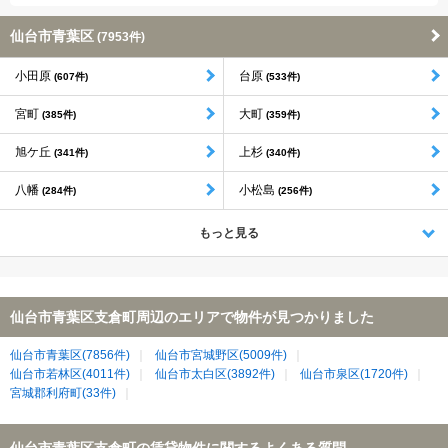
仙台市青葉区
(7953件)
小田原
台原
(607件)
(533件)
宮町
大町
(385件)
(359件)
旭ケ丘
上杉
(341件)
(340件)
八幡
小松島
(284件)
(256件)
もっと見る
仙台市青葉区支倉町周辺のエリアで物件が見つかりました
仙台市青葉区(7856件)
仙台市宮城野区(5009件)
仙台市若林区(4011件)
仙台市太白区(3892件)
仙台市泉区(1720件)
宮城郡利府町(33件)