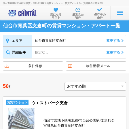
仙台市青葉区支倉町の賃貸・不動産情報で賃貸マンション・賃貸アパートなど賃貸物件の部屋探し
お部屋を探す
気になる
最近見た
保存中の
リスト
物件
条件
沿線・駅から
仙台市青葉区支倉町の賃貸マンション・アパート一覧
住所から
家賃相場から
仙台市青葉区支倉町
変更する
エリア
通勤通学時間から
詳細条件
指定なし
変更する
物件特集から
条件保存
物件新着メール
不動産会社から
TOP
50
件
ウエストパーク支倉
賃貸マンション
仙台市営地下鉄南北線/勾当台公園駅 徒歩13分
宮城県仙台市青葉区支倉町