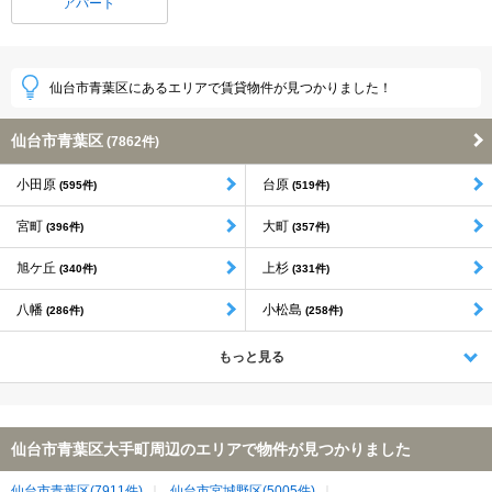
アパート
仙台市青葉区にあるエリアで賃貸物件が見つかりました！
仙台市青葉区
(7862件)
小田原
台原
(595件)
(519件)
宮町
大町
(396件)
(357件)
旭ケ丘
上杉
(340件)
(331件)
八幡
小松島
(286件)
(258件)
もっと見る
仙台市青葉区大手町周辺のエリアで物件が見つかりました
仙台市青葉区(7911件)
仙台市宮城野区(5005件)