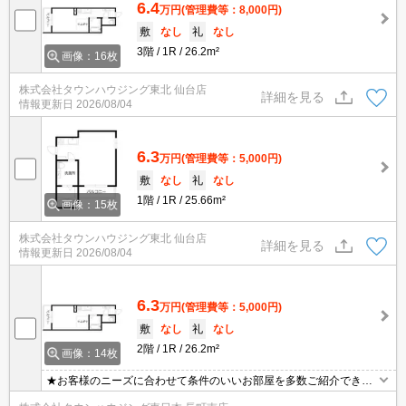
6.4
万円
(管理費等：8,000円)
敷
なし
礼
なし
3階
1R
26.2m²
画像：16枚
株式会社タウンハウジング東北 仙台店
詳細を見る
情報更新日
2026/08/04
6.3
万円
(管理費等：5,000円)
敷
なし
礼
なし
1階
1R
25.66m²
画像：15枚
株式会社タウンハウジング東北 仙台店
詳細を見る
情報更新日
2026/08/04
6.3
万円
(管理費等：5,000円)
敷
なし
礼
なし
2階
1R
26.2m²
画像：14枚
★お客様のニーズに合わせて条件のいいお部屋を多数ご紹介できま
す★賃貸物件のお部屋探しはタウンハウジングへ