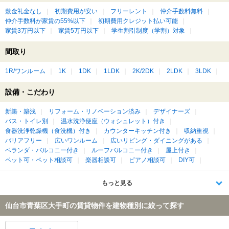
敷金礼金なし
初期費用が安い
フリーレント
仲介手数料無料
仲介手数料が家賃の55%以下
初期費用クレジット払い可能
家賃3万円以下
家賃5万円以下
学生割引制度（学割）対象
間取り
1R/ワンルーム
1K
1DK
1LDK
2K/2DK
2LDK
3LDK
設備・こだわり
新築・築浅
リフォーム・リノベーション済み
デザイナーズ
バス・トイレ別
温水洗浄便座（ウォシュレット）付き
食器洗浄乾燥機（食洗機）付き
カウンターキッチン付き
収納重視
バリアフリー
広いワンルーム
広いリビング・ダイニングがある
ベランダ・バルコニー付き
ルーフバルコニー付き
屋上付き
ペット可・ペット相談可
楽器相談可
ピアノ相談可
DIY可
もっと見る
仙台市青葉区大手町の賃貸物件を建物種別に絞って探す