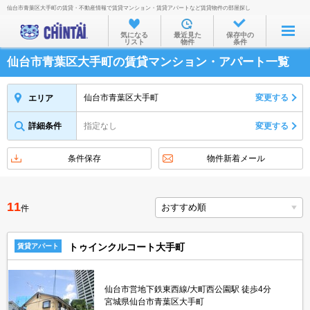
仙台市青葉区大手町の賃貸・不動産情報で賃貸マンション・賃貸アパートなど賃貸物件の部屋探し
お部屋を探す
気になる
最近見た
保存中の
リスト
物件
条件
沿線・駅から
仙台市青葉区大手町の賃貸マンション・アパート一覧
住所から
家賃相場から
仙台市青葉区大手町
変更する
エリア
通勤通学時間から
詳細条件
指定なし
変更する
物件特集から
条件保存
物件新着メール
不動産会社から
TOP
11
件
トゥインクルコート大手町
賃貸アパート
仙台市営地下鉄東西線/大町西公園駅 徒歩4分
宮城県仙台市青葉区大手町