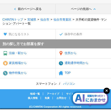
前のページへ戻る
ページの先頭へ
CHINTAIトップ
宮城県
仙台市
仙台市青葉区
大手町の賃貸物件･マン
ション･アパート一覧
気になるリスト
保存中の条件
別の探し方でお部屋を探す
沿線・駅から
住所から
家賃相場から
通勤通学時間から
物件特集から
TOP
スマートフォン
パソコン
地域一覧
アーカイブ
サイトマップ
個人情報
免責
お問合せ
会社案内
(C) CHINTAI Corporation All rights reserved.