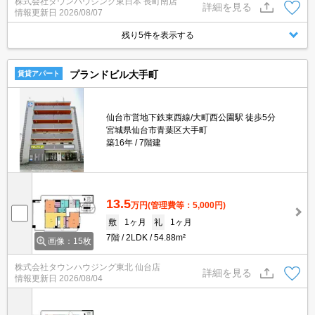
株式会社タウンハウジング東日本 長町南店
詳細を見る
情報更新日
2026/08/07
残り5件を表示する
プランドビル大手町
賃貸アパート
仙台市営地下鉄東西線/大町西公園駅 徒歩5分
宮城県仙台市青葉区大手町
築16年
7階建
13.5
万円
(管理費等：5,000円)
敷
1ヶ月
礼
1ヶ月
7階
2LDK
54.88m²
画像：15枚
株式会社タウンハウジング東北 仙台店
詳細を見る
情報更新日
2026/08/04