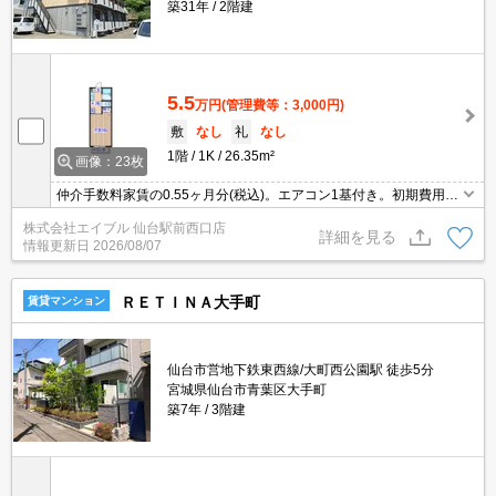
築31年
2階建
5.5
万円
(管理費等：3,000円)
敷
なし
礼
なし
1階
1K
26.35m²
画像：23枚
仲介手数料家賃の0.55ヶ月分(税込)。エアコン1基付き。初期費用カ
ード払い可。引越会社貸主指定。バス・トイレ別。室内に洗濯機置
株式会社エイブル 仙台駅前西口店
場あり。都市ガス使用。温水洗浄便座付き。システムキッチン。
詳細を見る
情報更新日
2026/08/07
ＲＥＴＩＮＡ大手町
賃貸マンション
仙台市営地下鉄東西線/大町西公園駅 徒歩5分
宮城県仙台市青葉区大手町
築7年
3階建