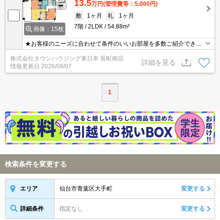
13.5
万円
(管理費等：5,000円)
敷
1ヶ月
礼
1ヶ月
7階
2LDK
54.88m²
画像：15枚
★お客様のニーズに合わせて条件のいいお部屋を多数ご紹介できま
す★賃貸物件のお部屋探しはタウンハウジングへ
株式会社タウンハウジング東日本 長町南店
詳細を見る
情報更新日
2026/08/07
1
検索条件を変更する
仙台市青葉区大手町
変更する
エリア
詳細条件
指定なし
変更する