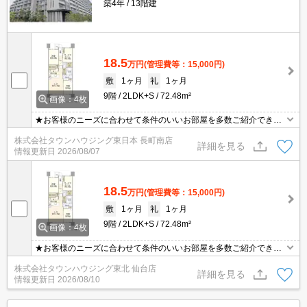
築4年
13階建
18.5
万円
(管理費等：15,000円)
敷
1ヶ月
礼
1ヶ月
9階
2LDK+S
72.48m²
画像：4枚
★お客様のニーズに合わせて条件のいいお部屋を多数ご紹介できま
す★賃貸物件のお部屋探しはタウンハウジングへ
株式会社タウンハウジング東日本 長町南店
詳細を見る
情報更新日
2026/08/07
18.5
万円
(管理費等：15,000円)
敷
1ヶ月
礼
1ヶ月
9階
2LDK+S
72.48m²
画像：4枚
★お客様のニーズに合わせて条件のいいお部屋を多数ご紹介できま
す★賃貸物件のお部屋探しはタウンハウジングへ
株式会社タウンハウジング東北 仙台店
詳細を見る
情報更新日
2026/08/10