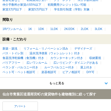
仲介手数料が家賃の55%以下
初期費用クレジット払い可能
家賃3万円以下
家賃5万円以下
学生割引制度（学割）対象
間取り
1R/ワンルーム
1K
1DK
1LDK
2K/2DK
2LDK
3LDK
設備・こだわり
新築・築浅
リフォーム・リノベーション済み
デザイナーズ
バス・トイレ別
温水洗浄便座（ウォシュレット）付き
食器洗浄乾燥機（食洗機）付き
カウンターキッチン付き
収納重視
バリアフリー
広いワンルーム
広いリビング・ダイニングがある
ベランダ・バルコニー付き
ルーフバルコニー付き
屋上付き
ペット可・ペット相談可
楽器相談可
ピアノ相談可
DIY可
もっと見る
仙台市青葉区堤通雨宮町の賃貸物件を建物種別に絞って探す
アパート