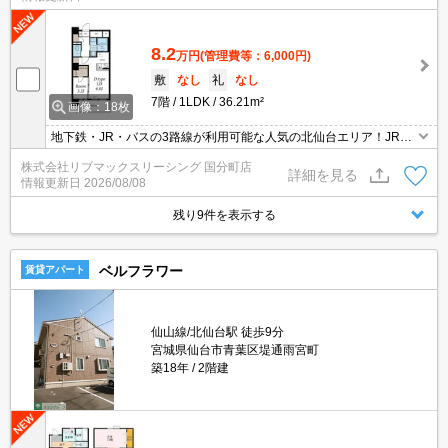
8.2
万円
(管理費等：6,000円)
敷
なし
礼
なし
7階
1LDK
36.21m²
画像：18枚
地下鉄・JR・バスの3路線が利用可能な人気の北仙台エリア！JR仙
山線『北仙台』駅徒歩7分、南向きの1LDK！オートロック・宅配B
株式会社リブマックスリーシング 国分町店
OX完備！弊社の場合仲介手数料は賃料の0.55ヶ月分です♪初期費用
詳細を見る
情報更新日
2026/08/08
クレジット決済対応しています。
残り9件を表示する
ベルフラワー
賃貸アパート
仙山線/北仙台駅 徒歩9分
宮城県仙台市青葉区堤通雨宮町
築18年
2階建