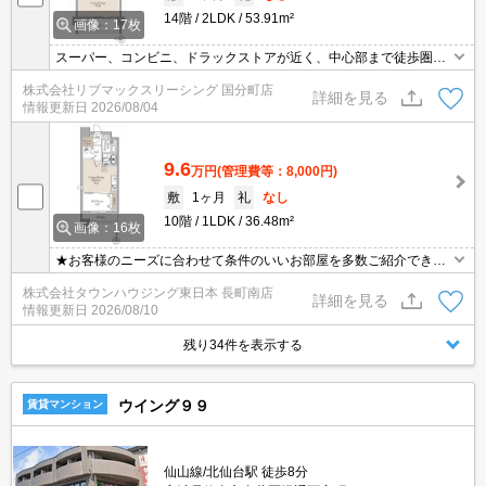
14階
2LDK
53.91m²
画像：17枚
スーパー、コンビニ、ドラックストアが近く、中心部まで徒歩圏内
で住環境良好☆インターネット無料☆防犯カメラ、オートロック、
株式会社リブマックスリーシング 国分町店
ディンプルダブルロック、TVインターホン付きで安心。宅配ボック
詳細を見る
情報更新日
2026/08/04
ス他、設備充実！
9.6
万円
(管理費等：8,000円)
敷
1ヶ月
礼
なし
10階
1LDK
36.48m²
画像：16枚
★お客様のニーズに合わせて条件のいいお部屋を多数ご紹介できま
す★賃貸物件のお部屋探しはタウンハウジングへ
株式会社タウンハウジング東日本 長町南店
詳細を見る
情報更新日
2026/08/10
残り34件を表示する
ウイング９９
賃貸マンション
仙山線/北仙台駅 徒歩8分