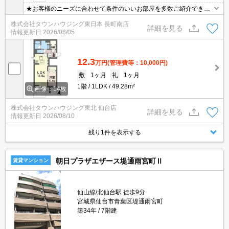
★お客様のニーズに合わせて条件のいいお部屋を多数ご紹介できま
す★賃貸物件のお部屋探しはタウンハウジングへ
株式会社タウンハウジング東日本 長町南店
詳細を見る
情報更新日
2026/08/05
12.3
万円
(管理費等：10,000円)
敷
1ヶ月
礼
1ヶ月
1階
1LDK
49.28m²
画像：14枚
株式会社タウンハウジング東北 仙台店
詳細を見る
情報更新日
2026/08/10
残り1件を表示する
朝日プラザエザース堤通雨宮町Ⅱ
賃貸マンション
仙山線/北仙台駅 徒歩9分
宮城県仙台市青葉区堤通雨宮町
築34年
7階建