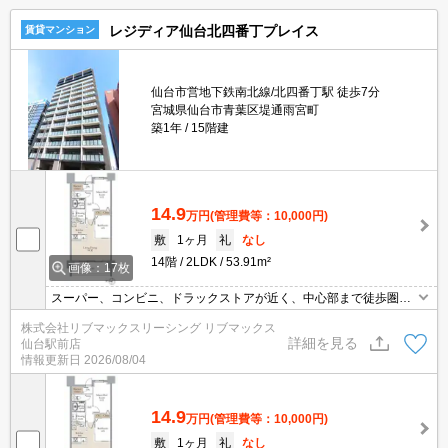
レジディア仙台北四番丁プレイス
賃貸マンション
仙台市営地下鉄南北線/北四番丁駅 徒歩7分
宮城県仙台市青葉区堤通雨宮町
築1年
15階建
14.9
万円
(管理費等：10,000円)
敷
1ヶ月
礼
なし
14階
2LDK
53.91m²
画像：17枚
スーパー、コンビニ、ドラックストアが近く、中心部まで徒歩圏内
で住環境良好☆インターネット無料☆防犯カメラ、オートロック、
株式会社リブマックスリーシング リブマックス
ディンプルダブルロック、TVインターホン付きで安心。宅配ボック
詳細を見る
仙台駅前店
ス他、設備充実！
情報更新日
2026/08/04
14.9
万円
(管理費等：10,000円)
敷
1ヶ月
礼
なし