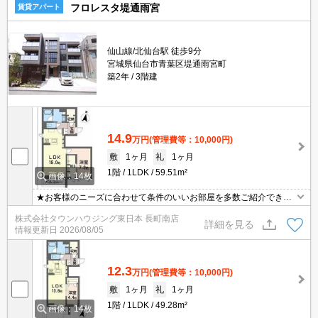
フロレスタ堤通雨宮
賃貸アパート
仙山線/北仙台駅 徒歩9分
宮城県仙台市青葉区堤通雨宮町
築2年
3階建
14.9
万円
(管理費等：10,000円)
敷
1ヶ月
礼
1ヶ月
1階
1LDK
59.51m²
画像：14枚
★お客様のニーズに合わせて条件のいいお部屋を多数ご紹介できま
す★賃貸物件のお部屋探しはタウンハウジングへ
株式会社タウンハウジング東日本 長町南店
詳細を見る
情報更新日
2026/08/05
12.3
万円
(管理費等：10,000円)
敷
1ヶ月
礼
1ヶ月
1階
1LDK
49.28m²
画像：14枚