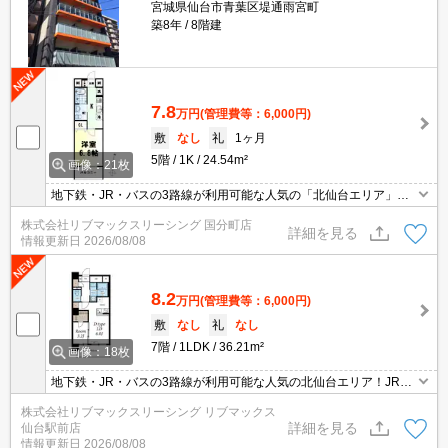
宮城県仙台市青葉区堤通雨宮町
築8年
8階建
7.8
万円
(管理費等：6,000円)
敷
なし
礼
1ヶ月
5階
1K
24.54m²
画像：21枚
地下鉄・JR・バスの3路線が利用可能な人気の「北仙台エリア」、
充実設備の家具家電付築浅ハイグレードマンション。引越しの面倒
株式会社リブマックスリーシング 国分町店
な手間なくすぐにご入居可能です。全戸Wi-Fi無料でネットも使い放
詳細を見る
情報更新日
2026/08/08
題！！
8.2
万円
(管理費等：6,000円)
敷
なし
礼
なし
7階
1LDK
36.21m²
画像：18枚
地下鉄・JR・バスの3路線が利用可能な人気の北仙台エリア！JR仙
山線『北仙台』駅徒歩7分、南向きの1LDK！オートロック・宅配B
株式会社リブマックスリーシング リブマックス
OX完備！弊社の場合仲介手数料は賃料の0.55ヶ月分です♪初期費用
詳細を見る
仙台駅前店
クレジット決済対応しています。
情報更新日
2026/08/08