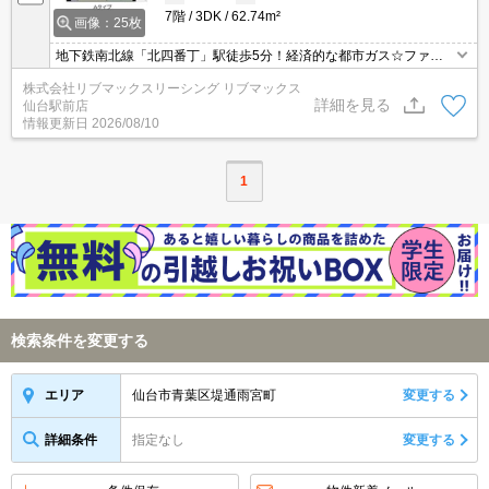
7階
3DK
62.74m²
画像：25枚
地下鉄南北線「北四番丁」駅徒歩5分！経済的な都市ガス☆ファミ
リータイプの物件です！敷地内駐車場有り！仙台市中心部まで自転
株式会社リブマックスリーシング リブマックス
車圏内で買い物、食事も楽々！近隣には24時間営業のSEIYUがあり
詳細を見る
仙台駅前店
便利！
情報更新日
2026/08/10
1
検索条件を変更する
仙台市青葉区堤通雨宮町
変更する
エリア
詳細条件
指定なし
変更する