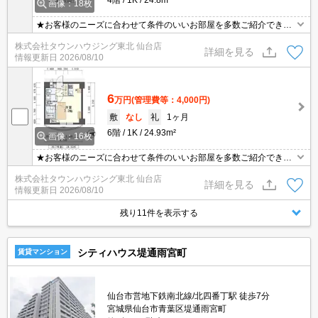
画像：18枚
★お客様のニーズに合わせて条件のいいお部屋を多数ご紹介できま
す★賃貸物件のお部屋探しはタウンハウジングへ
株式会社タウンハウジング東北 仙台店
詳細を見る
情報更新日
2026/08/10
6
万円
(管理費等：4,000円)
敷
なし
礼
1ヶ月
6階
1K
24.93m²
画像：16枚
★お客様のニーズに合わせて条件のいいお部屋を多数ご紹介できま
す★賃貸物件のお部屋探しはタウンハウジングへ
株式会社タウンハウジング東北 仙台店
詳細を見る
情報更新日
2026/08/10
残り11件を表示する
シティハウス堤通雨宮町
賃貸マンション
仙台市営地下鉄南北線/北四番丁駅 徒歩7分
宮城県仙台市青葉区堤通雨宮町