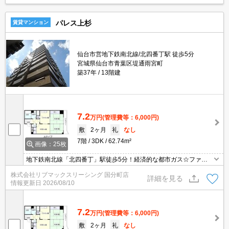
パレス上杉
賃貸マンション
仙台市営地下鉄南北線/北四番丁駅 徒歩5分
宮城県仙台市青葉区堤通雨宮町
築37年
13階建
7.2
万円
(管理費等：6,000円)
敷
2ヶ月
礼
なし
7階
3DK
62.74m²
画像：25枚
地下鉄南北線「北四番丁」駅徒歩5分！経済的な都市ガス☆ファミ
リータイプの物件です！敷地内駐車場有り！仙台市中心部まで自転
株式会社リブマックスリーシング 国分町店
車圏内で買い物、食事も楽々！近隣には24時間営業のSEIYUがあり
詳細を見る
情報更新日
2026/08/10
便利！
7.2
万円
(管理費等：6,000円)
敷
2ヶ月
礼
なし