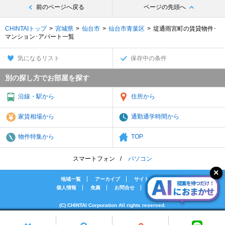
前のページへ戻る
ページの先頭へ
CHINTAIトップ
宮城県
仙台市
仙台市青葉区
堤通雨宮町の賃貸物件･
マンション･アパート一覧
気になるリスト
保存中の条件
別の探し方でお部屋を探す
沿線・駅から
住所から
家賃相場から
通勤通学時間から
物件特集から
TOP
スマートフォン
パソコン
地域一覧
アーカイブ
サイトマップ
個人情報
免責
お問合せ
会社案内
(C) CHINTAI Corporation All rights reserved.
[PR]賃貸物件の疑問解決！教えてエイブルAGENT