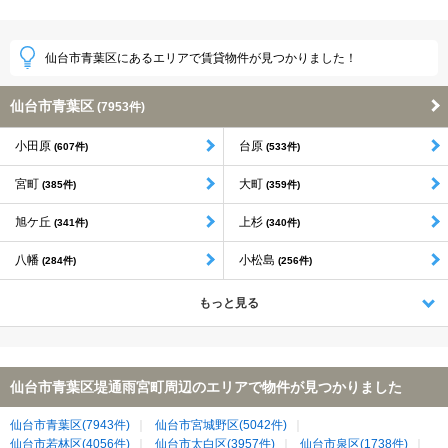
仙台市青葉区にあるエリアで賃貸物件が見つかりました！
仙台市青葉区
(7953件)
小田原
台原
(607件)
(533件)
宮町
大町
(385件)
(359件)
旭ケ丘
上杉
(341件)
(340件)
八幡
小松島
(284件)
(256件)
もっと見る
仙台市青葉区堤通雨宮町周辺のエリアで物件が見つかりました
仙台市青葉区(7943件)
仙台市宮城野区(5042件)
仙台市若林区(4056件)
仙台市太白区(3957件)
仙台市泉区(1738件)