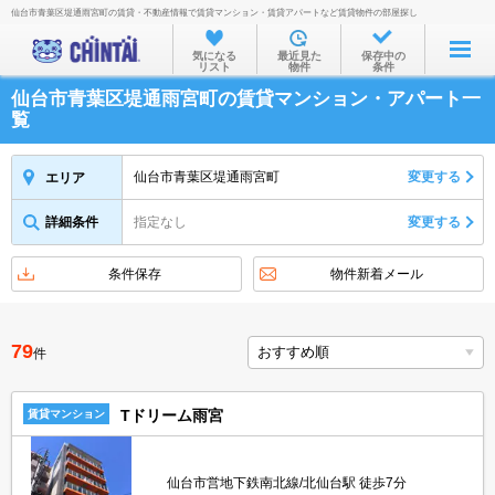
仙台市青葉区堤通雨宮町の賃貸・不動産情報で賃貸マンション・賃貸アパートなど賃貸物件の部屋探し
お部屋を探す
気になる
最近見た
保存中の
リスト
物件
条件
沿線・駅から
仙台市青葉区堤通雨宮町の賃貸マンション・アパート一
住所から
覧
家賃相場から
仙台市青葉区堤通雨宮町
変更する
エリア
通勤通学時間から
詳細条件
指定なし
変更する
物件特集から
不動産会社から
条件保存
物件新着メール
TOP
79
件
Tドリーム雨宮
賃貸マンション
仙台市営地下鉄南北線/北仙台駅 徒歩7分