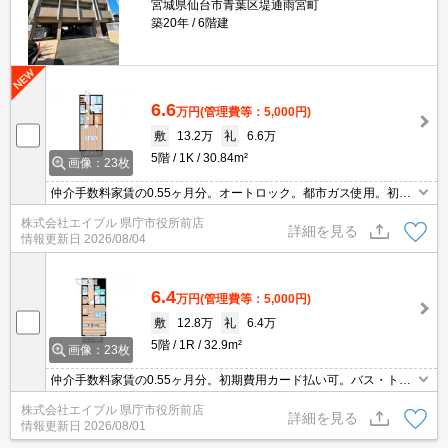
宮城県仙台市青葉区堤通雨宮町
築20年
6階建
6.6
万円
(管理費等：5,000円)
敷
13.2万
礼
6.6万
5階
1K
30.84m²
画像：23枚
仲介手数料家賃の0.55ヶ月分。オートロック。都市ガス使用。初期
費用カード払い可。洗面化粧台付き。温水洗浄便座付き。エアコン
株式会社エイブル 県庁市役所前店
付き。追焚給湯。宅配ボックスあり。
詳細を見る
情報更新日
2026/08/04
6.4
万円
(管理費等：5,000円)
敷
12.8万
礼
6.4万
5階
1R
32.9m²
画像：23枚
仲介手数料家賃の0.55ヶ月分。初期費用カード払い可。バス・トイ
レ別。洗面化粧台付き。温水洗浄便座付き。システムキッチン。カ
株式会社エイブル 県庁市役所前店
ウンターキッチン。TVインターホン付き。
詳細を見る
情報更新日
2026/08/01