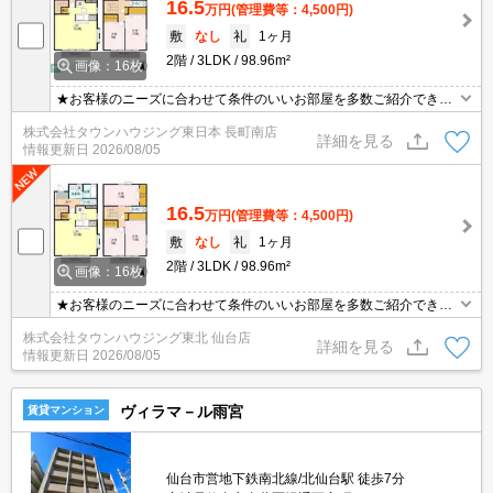
16.5
万円
(管理費等：4,500円)
敷
なし
礼
1ヶ月
2階
3LDK
98.96m²
画像：16枚
★お客様のニーズに合わせて条件のいいお部屋を多数ご紹介できま
す★賃貸物件のお部屋探しはタウンハウジングへ
株式会社タウンハウジング東日本 長町南店
詳細を見る
情報更新日
2026/08/05
16.5
万円
(管理費等：4,500円)
敷
なし
礼
1ヶ月
2階
3LDK
98.96m²
画像：16枚
★お客様のニーズに合わせて条件のいいお部屋を多数ご紹介できま
す★賃貸物件のお部屋探しはタウンハウジングへ
株式会社タウンハウジング東北 仙台店
詳細を見る
情報更新日
2026/08/05
ヴィラマ－ル雨宮
賃貸マンション
仙台市営地下鉄南北線/北仙台駅 徒歩7分