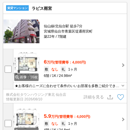
ラピス雨宮
賃貸マンション
仙山線/北仙台駅 徒歩7分
宮城県仙台市青葉区堤通雨宮町
築22年
7階建
6
万円
(管理費等：4,000円)
敷
なし
礼
1ヶ月
6階
1K
24.98m²
画像：16枚
★お客様のニーズに合わせて条件のいいお部屋を多数ご紹介できま
す★賃貸物件のお部屋探しはタウンハウジングへ
株式会社タウンハウジング東北 仙台店
詳細を見る
情報更新日
2026/08/10
5.9
万円
(管理費等：4,000円)
敷
なし
礼
1ヶ月
4階
1K
24.8m²