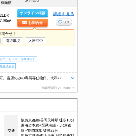
お問合せ
専有面積
オンライン相談
詳細を見る
2LDK
7.98m²
追加
お問合せ
料問合せ！
周辺環境
入居可否
ト払い可（※一部条件有）
独立洗面台
ALSOK対応マンション。インターネット無料。初期費用・家賃カード払い可。当店のみの専属専任物件。大和ハウス施工。オートロック。浴室換気乾燥式。独立洗面台が便利。
情報更新日
2026/08/06
阪急京都線/長岡天神駅 徒歩10分
東海道本線<琵琶湖線・JR京都
交通
線>/長岡京駅 徒歩22分
阪急京都線/西山天王山駅 徒歩31