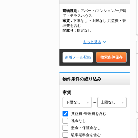
建物種別
アパート/マンション/一戸建
て・テラスハウス
家賃
下限なし ~ 上限なし 共益費・管
理費を含む
間取り
指定なし
もっと見る
新着メール登録
検索条件保存
物件条件の絞り込み
家賃
〜
共益費･管理費を含む
礼金なし
敷金・保証金なし
駐車場料金を含む