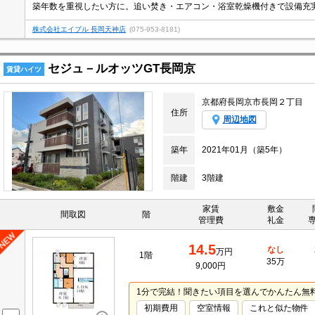
株式会社エイブル 長岡天神店
(075-953-8181)
セジュ－ルオッツGT長岡京
賃貸ハイツ
京都府長岡京市長岡２丁目
住所
周辺地図
築年
2021年01月（築5年）
階建
3階建
家賃
敷金
間取図
階
管理費
礼金
14.5
なし
万円
1階
35万
9,000円
1分で完結！聞きたい項目を選んでかんたん無
初期費用
空室情報
これと似た物件