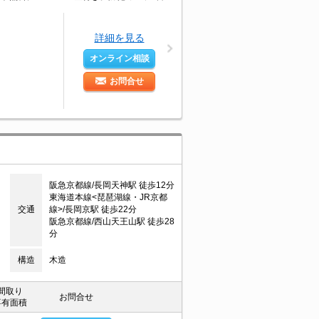
詳細を見る
オンライン相談
お問合せ
阪急京都線/長岡天神駅 徒歩12分
東海道本線<琵琶湖線・JR京都
交通
線>/長岡京駅 徒歩22分
阪急京都線/西山天王山駅 徒歩28
分
構造
木造
間取り
お問合せ
専有面積