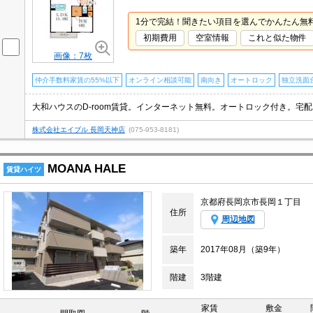
1分で完結！聞きたい項目を選んでかんたん無
初期費用
空室情報
これと似た物件
画像：7枚
仲介手数料家賃の55%以下
オンライン相談可能
南向き
オートロック
独立洗面
株式会社エイブル 長岡天神店
(075-953-8181)
MOANA HALE
賃貸ハイツ
京都府長岡京市長岡１丁目
住所
周辺地図
築年
2017年08月（築9年）
階建
3階建
家賃
敷金