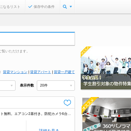
になるリスト
保存中の条件
ご覧いただけます。
賃貸マンション
|
賃貸アパート
|
賃貸一戸建て
表示件数
顔認証付オートロックとスマートロックでセキュリティも安心。高速インターネット無料。エアコン2基付き。防犯カメラ6台設置。高機能シャワーヘッド。追い焚き機能付きバス。更新料なし。窓に電動シャッター付。
詳細を見る