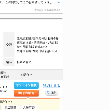
築年数を重視したい方に。追い焚き・エアコン・浴室乾燥機付きで設備充実!。この間取りでこのお家賃ってうれしいですね。TVインターホン付き。オートロック付き。
情報更新日
2026/08/07
阪急京都線/長岡天神駅 徒歩7分
東海道本線<琵琶湖線・JR京都
交通
線>/長岡京駅 徒歩18分
阪急京都線/西向日駅 徒歩30分
構造
軽量鉄骨造
間取り
お問合せ
専有面積
オンライン相談
詳細を見る
2LDK
66m²
追加
お問合せ
料問合せ！
周辺環境
入居可否