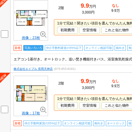
9.9
なし
万円
2階
9.9万
3,000円
1分で完結！聞きたい項目を選んでかんたん無
初期費用
空室情報
これと似た物件
画像：23枚
新着
写真いろいろ
仲介手数料家賃の55%以下
オンライン相談可能
南向き
角
株式会社エイブル 長岡天神店
(075-953-8181)
9.9
なし
万円
2階
9.9万
3,000円
1分で完結！聞きたい項目を選んでかんたん無
初期費用
空室情報
これと似た物件
画像：17枚
新着
仲介手数料家賃の55%以下
オンライン相談可能
南向き
オートロック
独