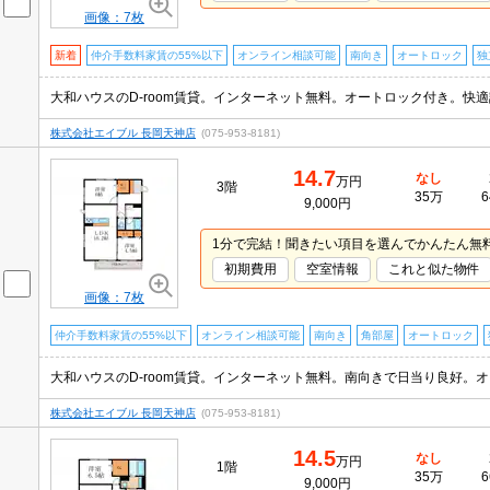
画像：7枚
新着
仲介手数料家賃の55%以下
オンライン相談可能
南向き
オートロック
独
株式会社エイブル 長岡天神店
(075-953-8181)
14.7
なし
万円
3階
35万
6
9,000円
1分で完結！聞きたい項目を選んでかんたん無
初期費用
空室情報
これと似た物件
画像：7枚
仲介手数料家賃の55%以下
オンライン相談可能
南向き
角部屋
オートロック
株式会社エイブル 長岡天神店
(075-953-8181)
14.5
なし
万円
1階
35万
6
9,000円