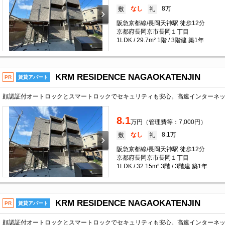
なし
8万
敷
礼
阪急京都線/長岡天神駅 徒歩12分
京都府長岡京市長岡１丁目
1LDK / 29.7m² 1階 / 3階建 築1年
KRM RESIDENCE NAGAOKATENJIN
PR
賃貸アパート
8.1
万円（管理費等：7,000円）
なし
8.1万
敷
礼
阪急京都線/長岡天神駅 徒歩12分
京都府長岡京市長岡１丁目
1LDK / 32.15m² 3階 / 3階建 築1年
KRM RESIDENCE NAGAOKATENJIN
PR
賃貸アパート