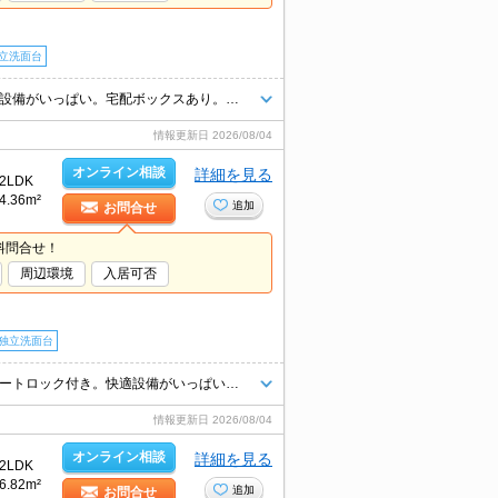
立洗面台
大和ハウスのD-room賃貸。インターネット無料。オートロック付き。快適設備がいっぱい。宅配ボックスあり。南向きテラス。浴室乾燥機付。ゆとりのある広さ。
情報更新日
2026/08/04
オンライン相談
詳細を見る
2LDK
4.36m²
追加
お問合せ
料問合せ！
周辺環境
入居可否
独立洗面台
大和ハウスのD-room賃貸。インターネット無料。南向きで日当り良好。オートロック付き。快適設備がいっぱい。宅配ボックスあり。浴乾。ウォークインクローゼット付で収納自慢です。
情報更新日
2026/08/04
オンライン相談
詳細を見る
2LDK
6.82m²
追加
お問合せ