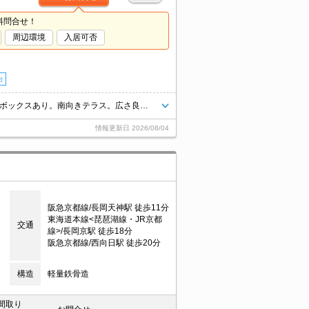
料問合せ！
周辺環境
入居可否
台
大和ハウスのD-room賃貸。インターネット無料。オートロック付き。宅配ボックスあり。南向きテラス。広さ良し!家賃良し!周辺環境良し!。浴室乾燥機付。退室時清掃料55,000円。人気のエリア。最上階。
情報更新日
2026/08/04
阪急京都線/長岡天神駅 徒歩11分
東海道本線<琵琶湖線・JR京都
交通
線>/長岡京駅 徒歩18分
阪急京都線/西向日駅 徒歩20分
構造
軽量鉄骨造
間取り