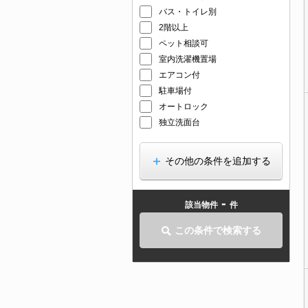
バス・トイレ別
2階以上
ペット相談可
室内洗濯機置場
エアコン付
駐車場付
オートロック
独立洗面台
その他の条件を追加する
-
該当物件
件
この条件で検索する