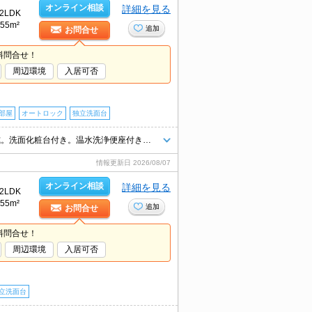
オンライン相談
詳細を見る
2LDK
55m²
追加
お問合せ
料問合せ！
周辺環境
入居可否
部屋
オートロック
独立洗面台
エアコン1基付き。オートロック。追い焚き機能付きバス。浴室換気乾燥式。洗面化粧台付き。温水洗浄便座付き。室内に洗濯機置場あり。TVインターホン付き。最上階の角部屋が空きました。
情報更新日
2026/08/07
オンライン相談
詳細を見る
2LDK
55m²
追加
お問合せ
料問合せ！
周辺環境
入居可否
立洗面台