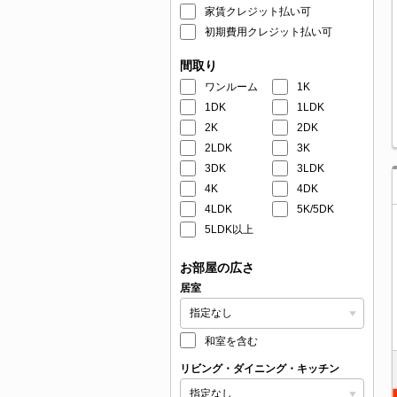
家賃クレジット払い可
初期費用クレジット払い可
間取り
ワンルーム
1K
1DK
1LDK
2K
2DK
2LDK
3K
3DK
3LDK
4K
4DK
4LDK
5K/5DK
5LDK以上
お部屋の広さ
居室
和室を含む
リビング・ダイニング・キッチン