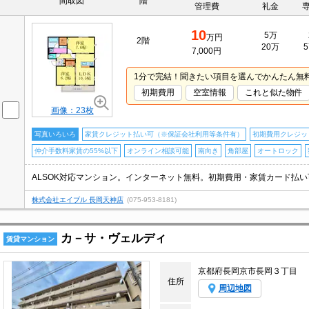
間取図
階
管理費
礼金
10
5万
万円
2階
20万
5
7,000円
1分で完結！聞きたい項目を選んでかんたん無
初期費用
空室情報
これと似た物件
画像：23枚
写真いろいろ
家賃クレジット払い可（※保証会社利用等条件有）
初期費用クレジッ
仲介手数料家賃の55%以下
オンライン相談可能
南向き
角部屋
オートロック
株式会社エイブル 長岡天神店
(075-953-8181)
カ－サ・ヴェルディ
賃貸マンション
京都府長岡京市長岡３丁目
住所
周辺地図