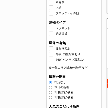
鉄骨系
木造
ブロック・その他
建物タイプ
メゾネット
分譲賃貸
画像の有無
間取り図あり
外観･内観写真あり
360° パノラマ写真あり
※一部エリア対象外(埼玉など)
情報公開日
指定なし
本日の新着
3日以内の新着
7日以内の新着
人気のこだわり条件