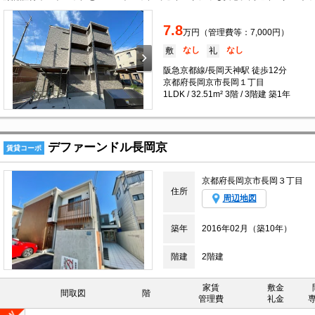
7.8
万円（管理費等：7,000円）
なし
なし
敷
礼
阪急京都線/長岡天神駅 徒歩12分
京都府長岡京市長岡１丁目
1LDK / 32.51m² 3階 / 3階建 築1年
デファーンドル長岡京
賃貸コーポ
京都府長岡京市長岡３丁目
住所
周辺地図
築年
2016年02月（築10年）
階建
2階建
家賃
敷金
間取図
階
管理費
礼金