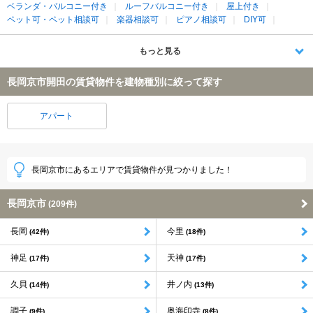
ベランダ・バルコニー付き
ルーフバルコニー付き
屋上付き
ペット可・ペット相談可
楽器相談可
ピアノ相談可
DIY可
もっと見る
長岡京市開田の賃貸物件を建物種別に絞って探す
アパート
長岡京市にあるエリアで賃貸物件が見つかりました！
長岡京市
(209件)
長岡
今里
(42件)
(18件)
神足
天神
(17件)
(17件)
久貝
井ノ内
(14件)
(13件)
調子
奥海印寺
(9件)
(8件)