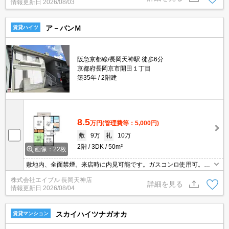
情報更新日
2026/08/03
円/月。
ア－バンＭ
賃貸ハイツ
阪急京都線/長岡天神駅 徒歩6分
京都府長岡京市開田１丁目
築35年
2階建
8.5
万円
(管理費等：5,000円)
敷
9万
礼
10万
2階
3DK
50m²
画像：22枚
敷地内、全面禁煙。来店時に内見可能です。ガスコンロ使用可。お
料理好きの方に。更新料なし。便利な洗面所独立タイプ。最上階。
株式会社エイブル 長岡天神店
東向きバルコニー。
詳細を見る
情報更新日
2026/08/04
スカイハイツナガオカ
賃貸マンション