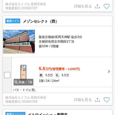
を!。室内に洗濯機置場あり。交通便利な2WAY。景観・眺望が良好
株式会社エイブル 長岡天神店
です。
詳細を見る
情報更新日
2026/07/27
メゾンセレクト（西）
賃貸ハイツ
阪急京都線/長岡天神駅 徒歩3分
京都府長岡京市開田3丁目
築33年
2階建
5.5
万円
(管理費等：3,000円)
敷
5.5万
礼
5.5万
1階
1K
24m²
画像：7枚
バス・トイレ別。
株式会社エイブル 長岡天神店
詳細を見る
情報更新日
2026/07/28
ベルウイッシュ・長岡京
賃貸マンション