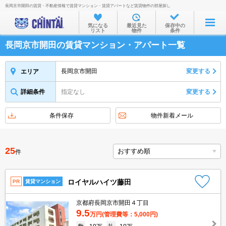
長岡京市開田の賃貸・不動産情報で賃貸マンション・賃貸アパートなど賃貸物件の部屋探し
お部屋を探す
気になる
最近見た
保存中の
リスト
物件
条件
沿線・駅から
長岡京市開田の賃貸マンション・アパート一覧
住所から
家賃相場から
長岡京市開田
変更する
エリア
通勤通学時間から
詳細条件
指定なし
変更する
物件特集から
条件保存
物件新着メール
不動産会社から
TOP
25
件
ロイヤルハイツ藤田
PR
賃貸マンション
京都府長岡京市開田４丁目
9.5
万円
(管理費等：5,000円)