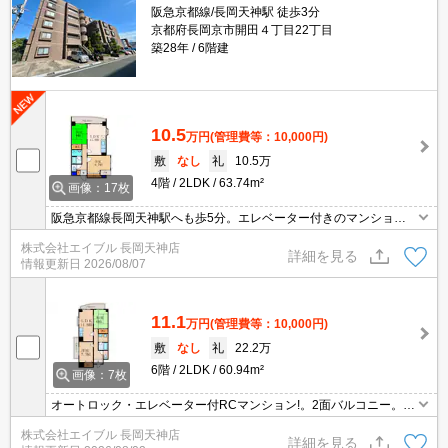
阪急京都線/長岡天神駅 徒歩3分
京都府長岡京市開田４丁目22丁目
築28年
6階建
10.5
万円
(管理費等：10,000円)
敷
なし
礼
10.5万
4階
2LDK
63.74m²
画像：17枚
阪急京都線長岡天神駅へも歩5分。エレベーター付きのマンション
タイプ。買い物便利な立地ですよ～!!。広さ良し!家賃良し!周辺環境
株式会社エイブル 長岡天神店
良し!。
詳細を見る
情報更新日
2026/08/07
11.1
万円
(管理費等：10,000円)
敷
なし
礼
22.2万
6階
2LDK
60.94m²
画像：7枚
オートロック・エレベーター付RCマンション!。2面バルコニー。高
温差し湯式バス。インターネット無料。交通便利な2WAY。広さ良
株式会社エイブル 長岡天神店
し!家賃良し!周辺環境良し!。鉄筋コンクリート造。人気のエリア。
詳細を見る