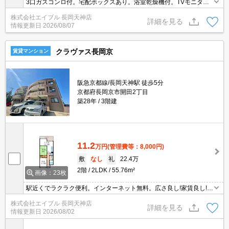
3口ガスコンロ付。宅配ボックスあり。浴室乾燥機付。TVモニター
ホン有。東向きバルコニー。フリーレント1ヶ月。ペット飼育の場
株式会社エイブル 長岡天神店
合、敷金1ヵ月分増。敷金・礼金なし。更新料なし。インターネッ
詳細を見る
情報更新日
2026/08/07
ト無料。
クラヴァス長岡京
賃貸マンション
阪急京都線/長岡天神駅 徒歩5分
京都府長岡京市開田2丁目
築28年
3階建
11.2
万円
(管理費等：8,000円)
敷
なし
礼
22.4万
2階
2LDK
55.76m²
画像：23枚
駅近くでラクラク便利。インターネット無料。広さ良し!家賃良し!周
辺環境良し!。日当たり良好。周辺には充実の生活環境。鉄筋コンク
株式会社エイブル 長岡天神店
リート造りのマンションです。人気のエリア。バイク置き場あり。
詳細を見る
情報更新日
2026/08/02