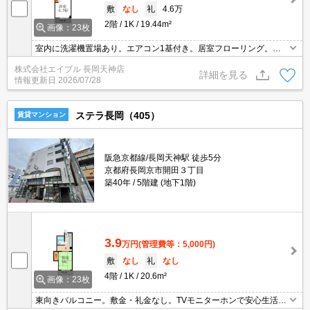
敷
なし
礼
4.6万
2階
1K
19.44m²
画像：23枚
室内に洗濯機置場あり。エアコン1基付き。居室フローリング。新
生活のスタートはここから。新入学生・新社会人の方必見!。単身赴
株式会社エイブル 長岡天神店
任の方にオススメ。交通便利な2WAY。初期費用を抑えたい人にお
詳細を見る
情報更新日
2026/07/28
すすめ。
ステラ長岡（405）
賃貸マンション
阪急京都線/長岡天神駅 徒歩5分
京都府長岡京市開田３丁目
築40年
5階建 (地下1階)
3.9
万円
(管理費等：5,000円)
敷
なし
礼
なし
4階
1K
20.6m²
画像：23枚
東向きバルコニー。敷金・礼金なし。TVモニターホンで安心生活