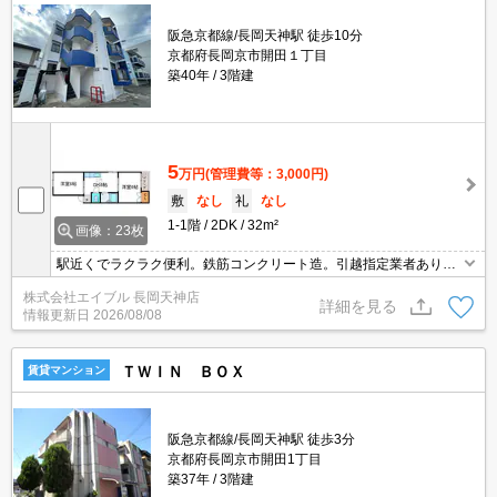
阪急京都線/長岡天神駅 徒歩10分
京都府長岡京市開田１丁目
築40年
3階建
5
万円
(管理費等：3,000円)
敷
なし
礼
なし
1-1階
2DK
32m²
画像：23枚
駅近くでラクラク便利。鉄筋コンクリート造。引越指定業者あり。
敷金・礼金なし。広さ良し!家賃良し!周辺環境良し!。2026年5月末
株式会社エイブル 長岡天神店
までにご契約の方、1ヶ月家賃フリーレント。
詳細を見る
情報更新日
2026/08/08
ＴＷＩＮ ＢＯＸ
賃貸マンション
阪急京都線/長岡天神駅 徒歩3分
京都府長岡京市開田1丁目
築37年
3階建