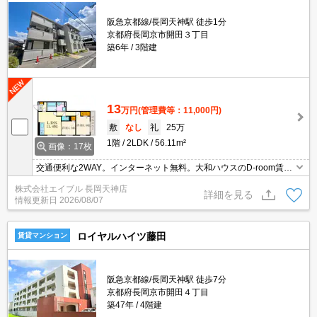
阪急京都線/長岡天神駅 徒歩1分
京都府長岡京市開田３丁目
築6年
3階建
13
万円
(管理費等：11,000円)
敷
なし
礼
25万
1階
2LDK
56.11m²
画像：17枚
交通便利な2WAY。インターネット無料。大和ハウスのD-room賃
貸。オートロック。設備に注目!人気のアイテムせいぞろい。南向き
株式会社エイブル 長岡天神店
バルコニー。駅近くでラクラク便利。広さ良し!家賃良し!周辺環境良
詳細を見る
情報更新日
2026/08/07
し!。
ロイヤルハイツ藤田
賃貸マンション
阪急京都線/長岡天神駅 徒歩7分
京都府長岡京市開田４丁目
築47年
4階建