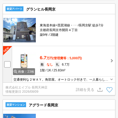
グランヒル長岡京
賃貸アパート
東海道本線<琵琶湖線・･･･/長岡京駅 徒歩7分
京都府長岡京市開田４丁目
築9年
3階建
6.7
万円
(管理費等：5,000円)
敷
なし
礼
6.7万
1階
1K
25.83m²
画像：23枚
交通便利な２ＷＡＹ。角部屋。オートロック付きで、一人暮らしも
安心。追い焚き・エアコン・浴室乾燥機付きで設備充実!。TVモニタ
株式会社エイブル 長岡天神店
ーホンで安心生活を!。3口ガスコンロ付。
詳細を見る
情報更新日
2026/08/09
アグラード長岡京
賃貸マンション