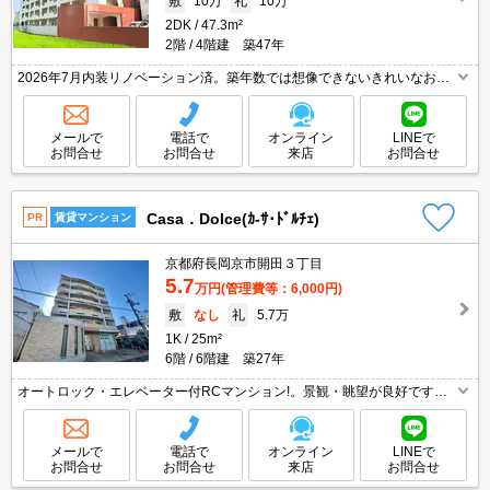
敷
10万
礼
10万
2DK
47.3m²
2階
4階建 築47年
2026年7月内装リノベーション済。築年数では想像できないきれいなお部
屋。交通便利な2WAY。システムキッチン。TVモニターホン有。生活便利
な立地です。当店のみの専属専任物件。
メールで
電話で
オンライン
LINEで
お問合せ
お問合せ
来店
お問合せ
Casa．Dolce(ｶ-ｻ･ﾄﾞﾙﾁｪ)
PR
賃貸マンション
京都府長岡京市開田３丁目
5.7
万円
(管理費等：6,000円)
敷
なし
礼
5.7万
1K
25m²
6階
6階建 築27年
オートロック・エレベーター付RCマンション!。景観・眺望が良好です。
最上階角部屋です。東向きバルコニー。
メールで
電話で
オンライン
LINEで
お問合せ
お問合せ
来店
お問合せ