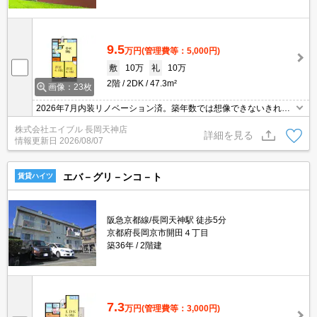
9.5
万円
(管理費等：5,000円)
敷
10万
礼
10万
2階
2DK
47.3m²
画像：23枚
2026年7月内装リノベーション済。築年数では想像できないきれい
なお部屋。交通便利な2WAY。システムキッチン。TVモニターホン
株式会社エイブル 長岡天神店
有。生活便利な立地です。当店のみの専属専任物件。
詳細を見る
情報更新日
2026/08/07
エバ－グリ－ンコ－ト
賃貸ハイツ
阪急京都線/長岡天神駅 徒歩5分
京都府長岡京市開田４丁目
築36年
2階建
7.3
万円
(管理費等：3,000円)