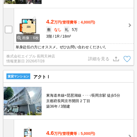
4.2
万円
(管理費等：4,000円)
敷
なし
礼
5万
3階
1R
18m²
画像：6枚
単身赴任の方にオススメ。ぜひお問い合わせください!。
株式会社エイブル 長岡天神店
詳細を見る
情報更新日
2026/07/28
アクトⅠ
賃貸マンション
東海道本線<琵琶湖線・･･･/長岡京駅 徒歩5分
京都府長岡京市開田２丁目
築36年
3階建
4.6
万円
(管理費等：5,000円)