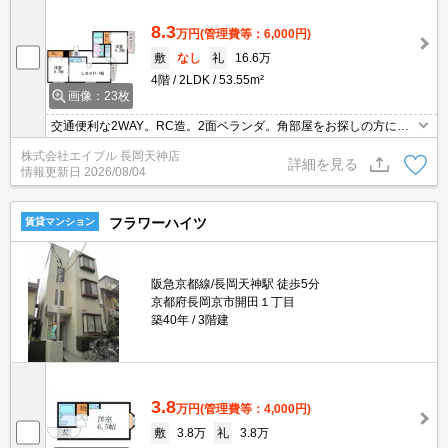
8.3
万円
(管理費等：6,000円)
敷
なし
礼
16.6万
4階
2LDK
53.55m²
画像：23枚
交通便利な2WAY。RC造。2面ベランダ。角部屋をお探しの方に。
オール洋間の物件です!!。鉄筋コンクリート造。システムキッチンを
株式会社エイブル 長岡天神店
お好みの方に。実物を見てお確かめください。ぜひお問い合わせく
詳細を見る
情報更新日
2026/08/04
ださい!。
フラワーハイツ
賃貸マンション
阪急京都線/長岡天神駅 徒歩5分
京都府長岡京市開田１丁目
築40年
3階建
3.8
万円
(管理費等：4,000円)
敷
3.8万
礼
3.8万