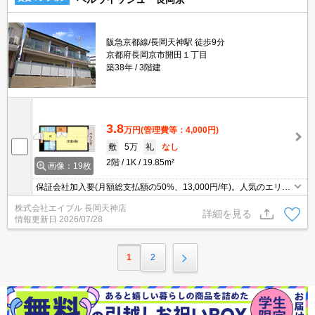
阪急京都線/長岡天神駅 徒歩9分
京都府長岡京市開田１丁目
築38年
3階建
3.8
万円
(管理費等：4,000円)
敷
5万
礼
なし
2階
1K
19.85m²
画像：19枚
保証会社加入要(月額総支払額の50%、13,000円/年)。人気のエリ
ア。礼金なし。西向きバルコニー。駅近くでラクラク便利。閑静な
株式会社エイブル 長岡天神店
住宅街。広さ良し!家賃良し!周辺環境良し!。生活便利な立地です。
詳細を見る
情報更新日
2026/07/28
1
2