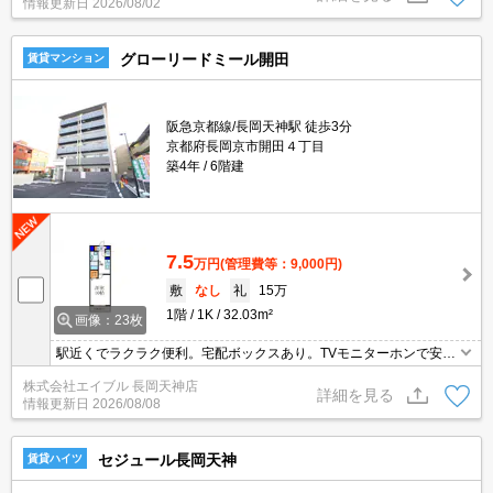
情報更新日
2026/08/02
グローリードミール開田
賃貸マンション
阪急京都線/長岡天神駅 徒歩3分
京都府長岡京市開田４丁目
築4年
6階建
7.5
万円
(管理費等：9,000円)
敷
なし
礼
15万
1階
1K
32.03m²
画像：23枚
駅近くでラクラク便利。宅配ボックスあり。TVモニターホンで安心
生活を!。インターネット無料。浴室乾燥もついてますよ。温水洗浄
株式会社エイブル 長岡天神店
便座付き。ウォークインクローゼット付で収納自慢です。
詳細を見る
情報更新日
2026/08/08
セジュール長岡天神
賃貸ハイツ