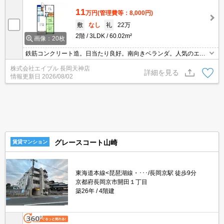
11
万円
(管理費等：8,000円)
敷
なし
礼
22万
2階
3LDK
60.02m²
画像：20枚
鉄筋コンクリート造。日当たり良好。南向きベランダ。人気のエリ
ア。オートロック。閑静な住宅街。買い物便利な立地ですよ～!!。閑
株式会社エイブル 長岡天神店
静な住宅街。ゆとりの広さ。24時間ゴミ出し可。インターネット無
詳細を見る
情報更新日
2026/08/02
料。
グレースコート山崎
賃貸マンション
東海道本線<琵琶湖線・･･･/長岡京駅 徒歩9分
京都府長岡京市開田１丁目
築26年
4階建