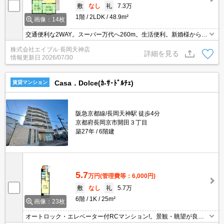
敷
なし
礼
7.3万
1階
2LDK
48.9m²
画像：14枚
交通便利な2WAY。スーパー万代へ260m。生活便利。新婚様からフ
ァミリーまで。
株式会社エイブル 長岡天神店
詳細を見る
情報更新日
2026/07/30
Casa．Dolce(ｶ-ｻ･ﾄﾞﾙﾁｪ)
賃貸マンション
阪急京都線/長岡天神駅 徒歩4分
京都府長岡京市開田３丁目
築27年
6階建
5.7
万円
(管理費等：6,000円)
敷
なし
礼
5.7万
6階
1K
25m²
画像：23枚
オートロック・エレベーター付RCマンション!。景観・眺望が良好