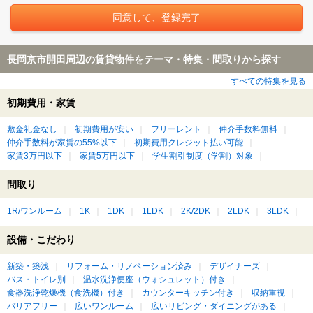
長岡京市開田周辺の賃貸物件をテーマ・特集・間取りから探す
すべての特集を見る
初期費用・家賃
敷金礼金なし
初期費用が安い
フリーレント
仲介手数料無料
仲介手数料が家賃の55%以下
初期費用クレジット払い可能
家賃3万円以下
家賃5万円以下
学生割引制度（学割）対象
間取り
1R/ワンルーム
1K
1DK
1LDK
2K/2DK
2LDK
3LDK
設備・こだわり
新築・築浅
リフォーム・リノベーション済み
デザイナーズ
バス・トイレ別
温水洗浄便座（ウォシュレット）付き
食器洗浄乾燥機（食洗機）付き
カウンターキッチン付き
収納重視
バリアフリー
広いワンルーム
広いリビング・ダイニングがある