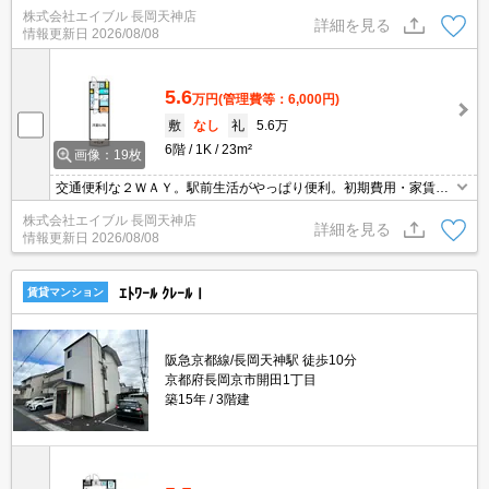
です。最上階角部屋です。東向きバルコニー。
株式会社エイブル 長岡天神店
詳細を見る
情報更新日
2026/08/08
5.6
万円
(管理費等：6,000円)
敷
なし
礼
5.6万
6階
1K
23m²
画像：19枚
交通便利な２ＷＡＹ。駅前生活がやっぱり便利。初期費用・家賃カ
ード払い可。引越指定業者あり。オートロック付き。鉄筋コンクリ
株式会社エイブル 長岡天神店
ート造りのマンションです。駅近くでラクラク便利。
詳細を見る
情報更新日
2026/08/08
ｴﾄﾜｰﾙ ｸﾚｰﾙⅠ
賃貸マンション
阪急京都線/長岡天神駅 徒歩10分
京都府長岡京市開田1丁目
築15年
3階建