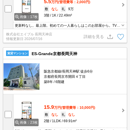
5.5
万円
(管理費等：2,000円)
敷
なし
礼
9万
3階
1K
22.49m²
画像：17枚
更新料なし。最上階。初めての一人暮らしはこのお部屋から。TVモ
ニターホンで安心生活を!。IH調理器付き。クローゼットが大きいの
株式会社エイブル 長岡天神店
も魅力ですね。室内に洗濯機置場あり。南向きベランダ。
詳細を見る
情報更新日
2026/07/16
ES-Grande京都長岡天神
賃貸マンション
阪急京都線/長岡天神駅 徒歩6分
京都府長岡京市開田４丁目
築8年
6階建
15.9
万円
(管理費等：10,000円)
敷
なし
礼
なし
2階
1LDK
69.91m²
画像：23枚