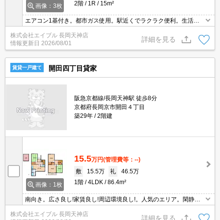
2階
1R
15m²
画像：3枚
エアコン1基付き。都市ガス使用。駅近くでラクラク便利。生活便
利な立地です。単身赴任の方にオススメ。新生活のスタートはここ
株式会社エイブル 長岡天神店
から。ぜひお問い合わせください!。
詳細を見る
情報更新日
2026/08/01
開田四丁目貸家
賃貸一戸建て
阪急京都線/長岡天神駅 徒歩8分
京都府長岡京市開田４丁目
築29年
2階建
15.5
万円
(管理費等：--)
敷
15.5万
礼
46.5万
1階
4LDK
86.4m²
画像：1枚
南向き。広さ良し!家賃良し!周辺環境良し!。人気のエリア。閑静な
住宅街。収納たっぷり。システムキッチン。閑静な住宅街。駅近く
株式会社エイブル 長岡天神店
でラクラク便利。駐車場1台分無料。サポートシステム加入要1,200
詳細を見る