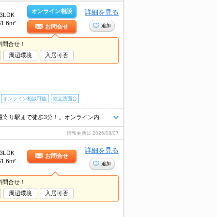
オンライン相談
詳細を見る
3LDK
61.6m²
追加
お問合せ
料問合せ！
周辺環境
入居可否
オンライン相談可能
独立洗面台
コンビニへ徒歩4分(300m)。スーパーへ350m。ドラッグストアへ110m。最寄り駅まで徒歩3分！。オンライン内見対応可。仲介手数料家賃の0.55ヵ月分。住環境、あなたの目でお確かめください。
情報更新日
2026/08/07
詳細を見る
3LDK
お問合せ
61.6m²
追加
料問合せ！
周辺環境
入居可否