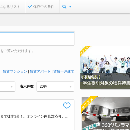
になるリスト
保存中の条件
真をご覧いただけます。
賃貸マンション
|
賃貸アパート
|
賃貸一戸建て
表示件数
コンビニへ徒歩4分(300m)。スーパーへ350m。ドラッグストアへ110m。最寄り駅まで徒歩3分！。オンライン内見対応可。仲介手数料家賃の0.55ヵ月分。住環境、あなたの目でお確かめください。