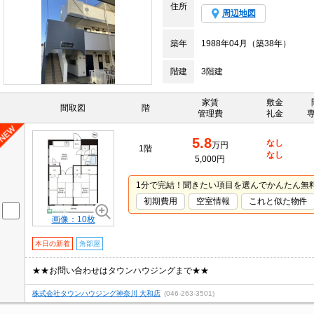
住所
周辺地図
築年
1988年04月（築38年）
階建
3階建
家賃
敷金
間取図
階
管理費
礼金
5.8
なし
万円
1階
なし
5,000円
1分で完結！聞きたい項目を選んでかんたん無
初期費用
空室情報
これと似た物件
画像：10枚
本日の新着
角部屋
★★お問い合わせはタウンハウジングまで★★
株式会社タウンハウジング神奈川 大和店
(046-263-3501)