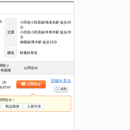
目
小田急小田原線/海老名駅 徒歩26
分
交通
小田急小田原線/本厚木駅 徒歩29
分
相模線/厚木駅 徒歩10分
構造
軽量鉄骨造
間取り
お問合せ
専有面積
詳細を見る
1K
お問合せ
9.87m²
追加
料問合せ！
周辺環境
入居可否