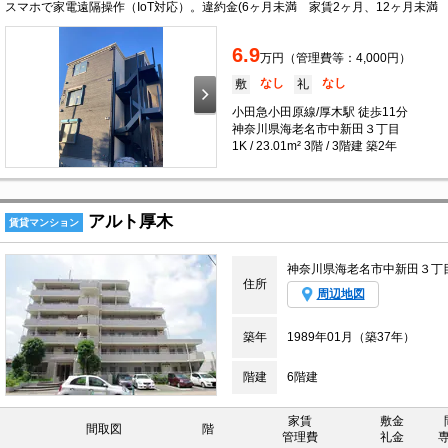
6.9
万円（管理費等：4,000円）
なし
なし
敷
礼
小田急小田原線/厚木駅 徒歩11分
神奈川県海老名市中新田３丁目
1K / 23.01m² 3階 / 3階建 築2年
アルト厚木
賃貸マンション
神奈川県海老名市中新田３丁
住所
周辺地図
築年
1989年01月（築37年）
階建
6階建
家賃
敷金
間取図
階
管理費
礼金