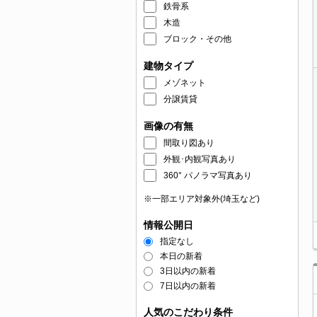
鉄骨系
木造
ブロック・その他
建物タイプ
メゾネット
分譲賃貸
画像の有無
間取り図あり
外観･内観写真あり
360° パノラマ写真あり
※一部エリア対象外(埼玉など)
情報公開日
指定なし
本日の新着
3日以内の新着
7日以内の新着
人気のこだわり条件