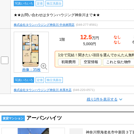
写真いろいろ
定借
独立洗面台
★★お問い合わせはタウンハウジング神奈川まで★★
株式会社タウンハウジング神奈川 中央林間店
(046-277-8581)
12.5
なし
万円
1階
なし
5,000円
1分で完結！聞きたい項目を選んでかんたん無
初期費用
空室情報
これと似た物件
画像：35枚
写真いろいろ
定借
独立洗面台
株式会社タウンハウジング神奈川 本厚木店
(046-220-0571)
残り1件を表示する
アーバンハイツ
賃貸マンション
神奈川県海老名市中新田３丁