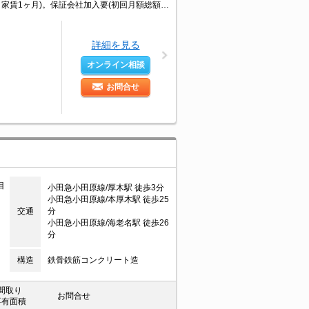
スマホで家電遠隔操作（IoT対応）。違約金(6ヶ月未満 家賃2ヶ月、12ヶ月未満 家賃1ヶ月)。保証会社加入要(初回月額総額50%、月次月額総額1.5%)。保証会社更新料15,000円/1年毎。
詳細を見る
オンライン相談
お問合せ
目
小田急小田原線/厚木駅 徒歩3分
小田急小田原線/本厚木駅 徒歩25
交通
分
小田急小田原線/海老名駅 徒歩26
分
構造
鉄骨鉄筋コンクリート造
間取り
お問合せ
専有面積