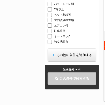
バス・トイレ別
2階以上
ペット相談可
室内洗濯機置場
エアコン付
駐車場付
オートロック
独立洗面台
その他の条件を追加する
-
該当物件
件
この条件で検索する