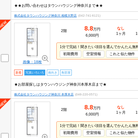
★★お問い合わせはタウンハウジング神奈川まで★★
株式会社タウンハウジング神奈川 相模大野店
(042-741-6121)
8.8
なし
万円
2階
1ヶ月
1
6,000円
1分で完結！聞きたい項目を選んでかんたん無
初期費用
空室情報
これと似た物件
画像：18枚
新着
写真いろいろ
南向き
角部屋
★お部屋探しはタウンハウジング神奈川本厚木店まで★
株式会社タウンハウジング神奈川 本厚木店
(046-220-0571)
8.8
なし
万円
2階
1ヶ月
1
6,000円
1分で完結！聞きたい項目を選んでかんたん無
初期費用
空室情報
これと似た物件