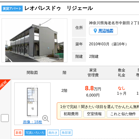
レオパレスドゥ リジェール
賃貸アパート
神奈川県海老名市中新田２丁
住所
周辺地図
築年
2010年03月（築16年）
階建
2階建
家賃
敷金
間取図
階
管理費
礼金
8.8
なし
万円
2階
1ヶ月
1
6,000円
1分で完結！聞きたい項目を選んでかんたん無
初期費用
空室情報
これと似た物件
画像：18枚
新着
写真いろいろ
南向き
角部屋