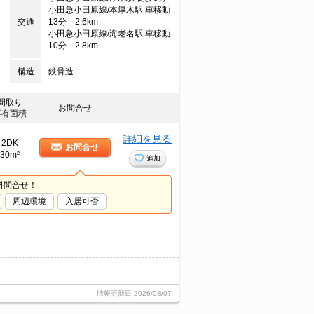
小田急小田原線/本厚木駅 車移動
交通
13分 2.6km
小田急小田原線/海老名駅 車移動
10分 2.8km
構造
鉄骨造
間取り
お問合せ
専有面積
詳細を見る
2DK
お問合せ
30m²
追加
料問合せ！
周辺環境
入居可否
情報更新日
2026/08/07