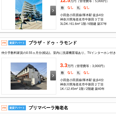
12.5
万円（管理費等：5,000円）
なし
なし
敷
礼
小田急小田原線/厚木駅 徒歩4分
神奈川県海老名市中新田３丁目
3LDK / 61.6m² 1階 / 6階建 築37年
プラザ・ドゥ・ラモンド
PR
賃貸アパート
3.3
万円（管理費等：3,000円）
なし
なし
敷
礼
小田急小田原線/厚木駅 徒歩4分
神奈川県海老名市中新田２丁目
1K / 12.45m² 1階 / 2階建 築40年
プリマベーラ海老名
PR
賃貸アパート