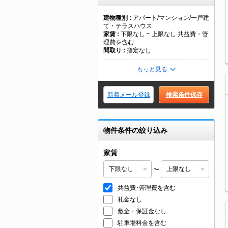
建物種別
アパート/マンション/一戸建
て・テラスハウス
家賃
下限なし ~ 上限なし 共益費・管
理費を含む
間取り
指定なし
もっと見る
新着メール登録
検索条件保存
物件条件の絞り込み
家賃
〜
共益費･管理費を含む
礼金なし
敷金・保証金なし
駐車場料金を含む