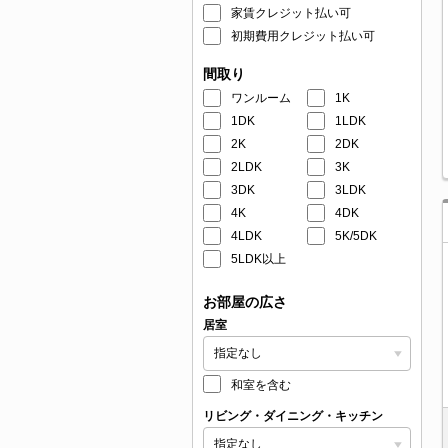
家賃クレジット払い可
初期費用クレジット払い可
間取り
ワンルーム
1K
1DK
1LDK
2K
2DK
2LDK
3K
3DK
3LDK
4K
4DK
4LDK
5K/5DK
5LDK以上
お部屋の広さ
居室
和室を含む
リビング・ダイニング・キッチン