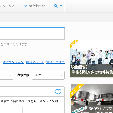
になるリスト
保存中の条件
真をご覧いただけます。
賃貸マンション
|
賃貸アパート
|
賃貸一戸建て
表示件数
仲介手数料家賃の0.55ヵ月分。オンライン申込対応可。オール洋室。独立洗面台。全居室に収納スペースあり。オンライン内見対応可。2面バルコニー。内見予約受付中。駐車場礼金1ヵ月分。