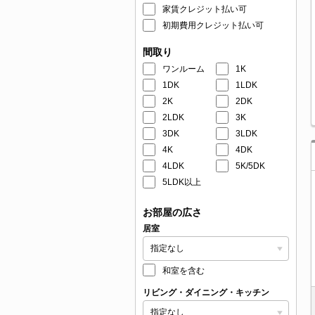
家賃クレジット払い可
初期費用クレジット払い可
間取り
ワンルーム
1K
1DK
1LDK
2K
2DK
2LDK
3K
3DK
3LDK
4K
4DK
4LDK
5K/5DK
5LDK以上
お部屋の広さ
居室
和室を含む
リビング・ダイニング・キッチン