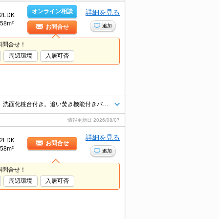
オンライン相談
詳細を見る
2LDK
58m²
追加
お問合せ
料問合せ！
周辺環境
入居可否
仲介手数料家賃の0.55ヵ月分。オンライン内見相談可。温水洗浄便座付き。洗面化粧台付き。追い焚き機能付きバス。ガスコンロ設置可。駐車場1台分無料。久しぶりに空きました。
情報更新日
2026/08/07
詳細を見る
2LDK
お問合せ
58m²
追加
料問合せ！
周辺環境
入居可否