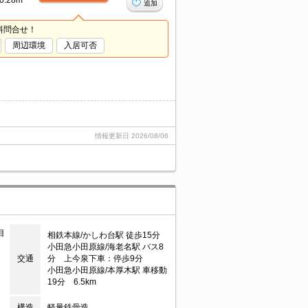
0.28m²
追加
料問合せ！
周辺環境
入居可否
情報更新日
2026/08/06
目
相鉄本線/かしわ台駅 徒歩15分
小田急小田原線/海老名駅 バス8
交通
分 上今泉下車：停歩9分
小田急小田原線/本厚木駅 車移動
19分 6.5km
構造
軽量鉄骨造