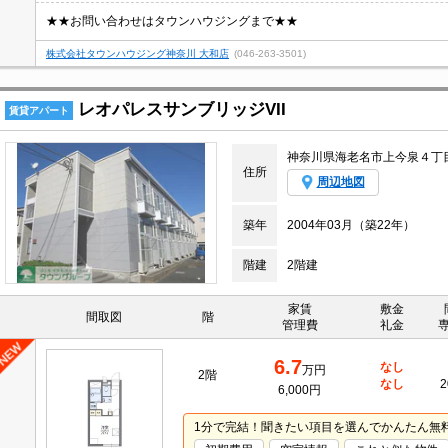
★★お問い合わせはタウンハウジングまで★★
株式会社タウンハウジング神奈川 大和店
(046-263-3501)
レオパレスサンブリッジVII
賃貸アパート
神奈川県海老名市上今泉４丁
住所
周辺地図
築年
2004年03月（築22年）
階建
2階建
家賃
敷金
間取図
階
管理費
礼金
6.7
なし
万円
2階
なし
2
6,000円
1分で完結！聞きたい項目を選んでかんたん無