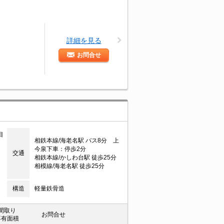
詳細を見る
お問合せ
目
相鉄本線/海老名駅 バス8分 上
今泉下車：停歩2分
交通
相鉄本線/かしわ台駅 徒歩25分
相模線/海老名駅 徒歩25分
構造
軽量鉄骨造
間取り
お問合せ
専有面積