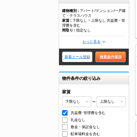
建物種別
アパート/マンション/一戸建
て・テラスハウス
家賃
下限なし ~ 上限なし 共益費・管
理費を含む
間取り
指定なし
もっと見る
新着メール登録
検索条件保存
物件条件の絞り込み
家賃
〜
共益費･管理費を含む
礼金なし
敷金・保証金なし
駐車場料金を含む