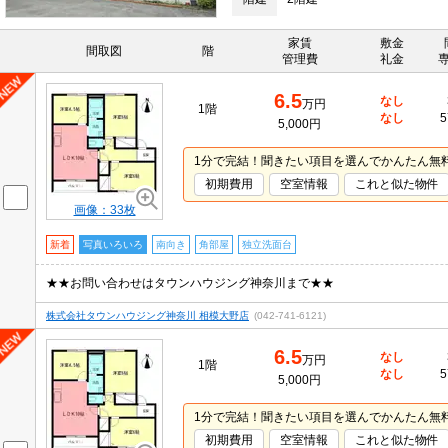
家賃
敷金
間取図
階
管理費
礼金
6.5
なし
万円
1階
なし
5
5,000円
1分で完結！聞きたい項目を選んでかんたん無
初期費用
空室情報
これと似た物件
画像：33枚
新着
写真いろいろ
南向き
角部屋
独立洗面台
★★お問い合わせはタウンハウジング神奈川まで★★
株式会社タウンハウジング神奈川 相模大野店
(042-741-6121)
6.5
なし
万円
1階
なし
5
5,000円
1分で完結！聞きたい項目を選んでかんたん無
初期費用
空室情報
これと似た物件