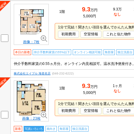
9.3
9.3万
万円
1階
なし
5,000円
1分で完結！聞きたい項目を選んでかんたん無
初期費用
空室情報
これと似た物件
画像：7枚
本日の新着
仲介手数料家賃の55%以下
オンライン相談可能
角部屋
独立洗面台
株式会社エイブル 海老名店
(046-232-6222)
9.3
1ヶ月
万円
1階
なし
5,000円
1分で完結！聞きたい項目を選んでかんたん無
初期費用
空室情報
これと似た物件
画像：23枚
新着
写真いろいろ
南向き
角部屋
独立洗面台