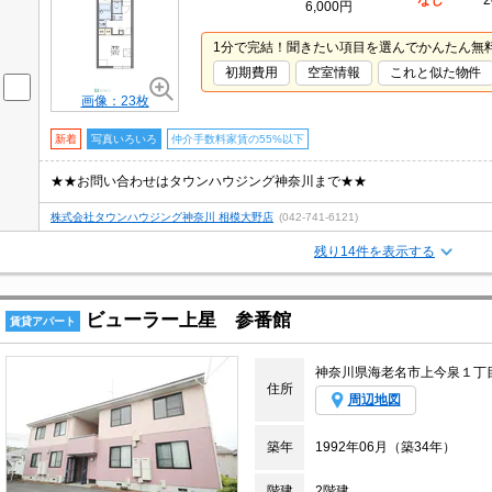
なし
2
6,000円
1分で完結！聞きたい項目を選んでかんたん無
初期費用
空室情報
これと似た物件
画像：23枚
新着
写真いろいろ
仲介手数料家賃の55%以下
★★お問い合わせはタウンハウジング神奈川まで★★
株式会社タウンハウジング神奈川 相模大野店
(042-741-6121)
残り14件を表示する
ビューラー上星 参番館
賃貸アパート
神奈川県海老名市上今泉１丁
住所
周辺地図
築年
1992年06月（築34年）
階建
2階建