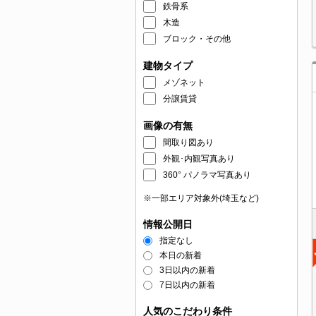
鉄骨系
木造
ブロック・その他
建物タイプ
メゾネット
分譲賃貸
画像の有無
間取り図あり
外観･内観写真あり
360° パノラマ写真あり
※一部エリア対象外(埼玉など)
情報公開日
指定なし
本日の新着
3日以内の新着
7日以内の新着
人気のこだわり条件