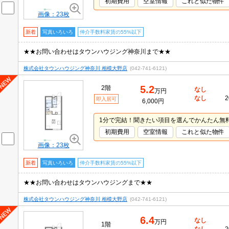
初期費用
空室情報
これと似た物件
画像：23枚
新着
写真いろいろ
仲介手数料家賃の55%以下
★★お問い合わせはタウンハウジング神奈川まで★★
株式会社タウンハウジング神奈川 相模大野店
(042-741-6121)
5.2
2階
なし
万円
なし
2
即入居可
6,000円
1分で完結！聞きたい項目を選んでかんたん無
初期費用
空室情報
これと似た物件
画像：23枚
新着
写真いろいろ
仲介手数料家賃の55%以下
★★お問い合わせはタウンハウジングまで★★
株式会社タウンハウジング神奈川 相模大野店
(042-741-6121)
6.4
なし
万円
1階