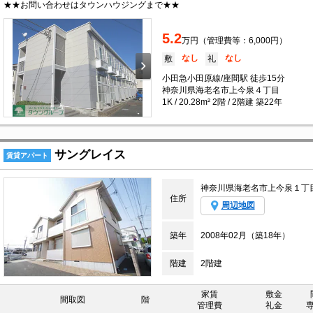
★★お問い合わせはタウンハウジングまで★★
5.2
万円（管理費等：6,000円）
なし
なし
敷
礼
小田急小田原線/座間駅 徒歩15分
神奈川県海老名市上今泉４丁目
1K / 20.28m² 2階 / 2階建 築22年
サングレイス
賃貸アパート
神奈川県海老名市上今泉１丁
住所
周辺地図
築年
2008年02月（築18年）
階建
2階建
家賃
敷金
間取図
階
管理費
礼金