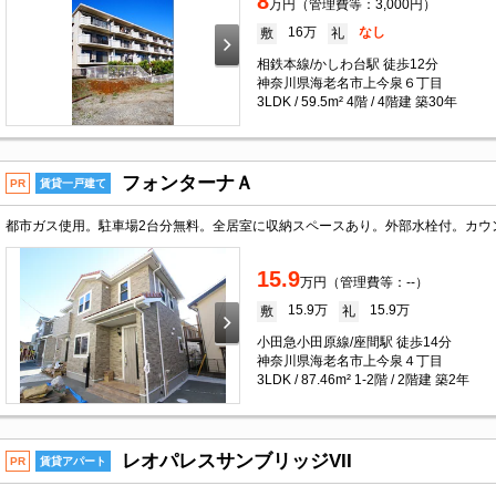
8
万円（管理費等：3,000円）
16万
なし
敷
礼
相鉄本線/かしわ台駅 徒歩12分
神奈川県海老名市上今泉６丁目
3LDK / 59.5m² 4階 / 4階建 築30年
フォンターナＡ
PR
賃貸一戸建て
15.9
万円（管理費等：--）
15.9万
15.9万
敷
礼
小田急小田原線/座間駅 徒歩14分
神奈川県海老名市上今泉４丁目
3LDK / 87.46m² 1-2階 / 2階建 築2年
レオパレスサンブリッジVII
PR
賃貸アパート