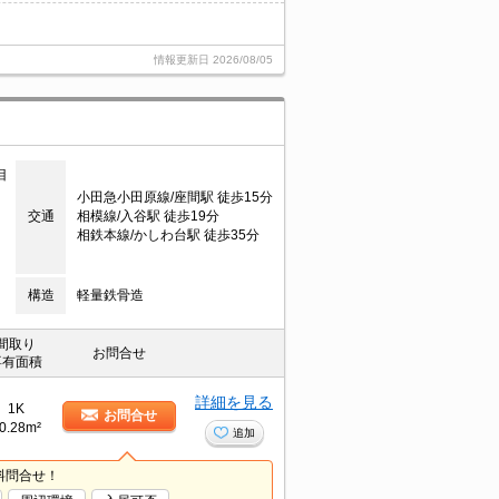
情報更新日
2026/08/05
目
小田急小田原線/座間駅 徒歩15分
交通
相模線/入谷駅 徒歩19分
相鉄本線/かしわ台駅 徒歩35分
構造
軽量鉄骨造
間取り
お問合せ
専有面積
詳細を見る
1K
お問合せ
0.28m²
追加
料問合せ！