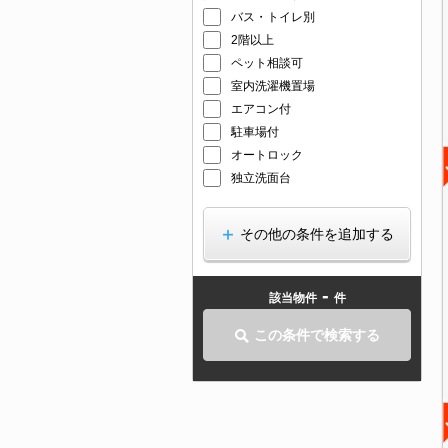
バス・トイレ別
2階以上
ペット相談可
室内洗濯機置場
エアコン付
駐車場付
オートロック
独立洗面台
その他の条件を追加する
-
該当物件
件
この条件で検索する