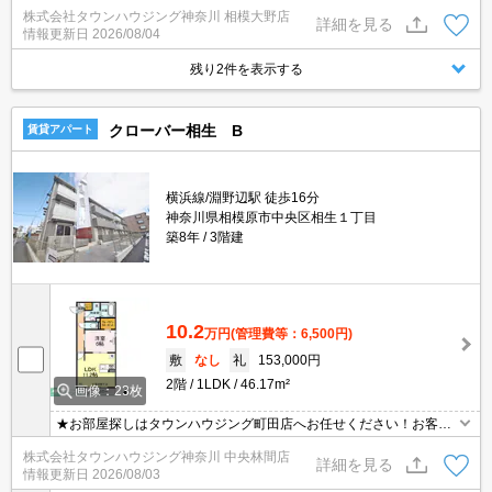
株式会社タウンハウジング神奈川 相模大野店
詳細を見る
情報更新日
2026/08/04
残り2件を表示する
クローバー相生 B
賃貸アパート
横浜線/淵野辺駅 徒歩16分
神奈川県相模原市中央区相生１丁目
築8年
3階建
10.2
万円
(管理費等：6,500円)
敷
なし
礼
153,000円
2階
1LDK
46.17m²
画像：23枚
★お部屋探しはタウンハウジング町田店へお任せください！お客様
のご条件にピッタリなお部屋をご紹介可能です！！お引越しのプロ
株式会社タウンハウジング神奈川 中央林間店
が精一杯お手伝いさせていただきます！！★
詳細を見る
情報更新日
2026/08/03