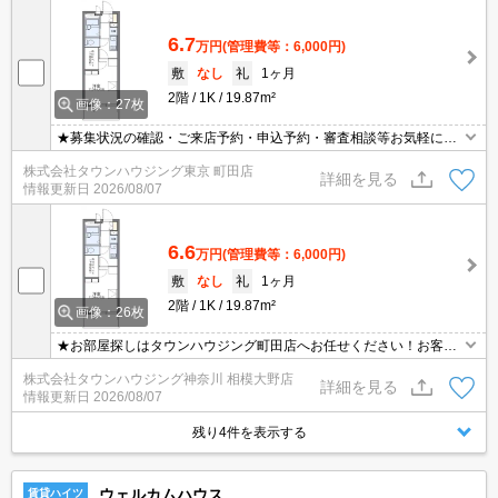
6.7
万円
(管理費等：6,000円)
敷
なし
礼
1ヶ月
2階
1K
19.87m²
画像：27枚
★募集状況の確認・ご来店予約・申込予約・審査相談等お気軽にご
連絡ください★
株式会社タウンハウジング東京 町田店
詳細を見る
情報更新日
2026/08/07
6.6
万円
(管理費等：6,000円)
敷
なし
礼
1ヶ月
2階
1K
19.87m²
画像：26枚
★お部屋探しはタウンハウジング町田店へお任せください！お客様
のご条件にピッタリなお部屋をご紹介可能です！！お引越しのプロ
株式会社タウンハウジング神奈川 相模大野店
が精一杯お手伝いさせていただきます！！★
詳細を見る
情報更新日
2026/08/07
残り4件を表示する
ウェルカムハウス
賃貸ハイツ