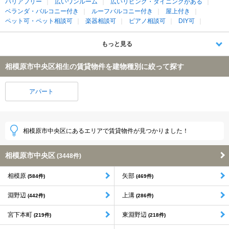
バリアフリー
広いワンルーム
広いリビング・ダイニングがある
ベランダ・バルコニー付き
ルーフバルコニー付き
屋上付き
ペット可・ペット相談可
楽器相談可
ピアノ相談可
DIY可
もっと見る
相模原市中央区相生の賃貸物件を建物種別に絞って探す
アパート
相模原市中央区にあるエリアで賃貸物件が見つかりました！
相模原市中央区
(3448件)
相模原
矢部
(584件)
(469件)
淵野辺
上溝
(442件)
(286件)
宮下本町
東淵野辺
(219件)
(218件)