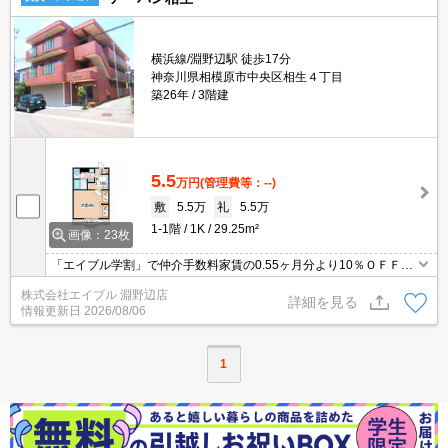
横浜線/淵野辺駅 徒歩17分
神奈川県相模原市中央区相生４丁目
築26年
3階建
5.5
万円
(管理費等：--)
敷
5.5万
礼
5.5万
1-1階
1K
29.25m²
画像：23枚
「エイブル学割」で仲介手数料家賃の0.55ヶ月分より10％ＯＦＦ。
2口ガスコンロ設置可。独立洗面化粧台付き。収納たっぷり。室内
株式会社エイブル 淵野辺店
に洗濯機置場あり。RC造。1階角部屋。退去時の清掃費実費。
詳細を見る
情報更新日
2026/08/06
1