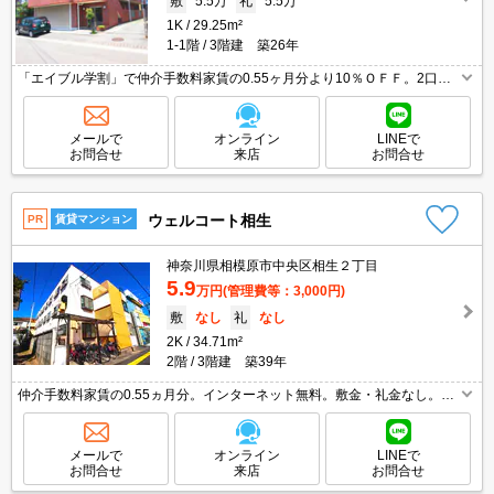
敷
5.5万
礼
5.5万
1K
29.25m²
1-1階
3階建 築26年
「エイブル学割」で仲介手数料家賃の0.55ヶ月分より10％ＯＦＦ。2口ガ
スコンロ設置可。独立洗面化粧台付き。収納たっぷり。室内に洗濯機置場
あり。RC造。1階角部屋。退去時の清掃費実費。
メールで
オンライン
LINEで
お問合せ
来店
お問合せ
ウェルコート相生
PR
賃貸マンション
神奈川県相模原市中央区相生２丁目
5.9
万円
(管理費等：3,000円)
敷
なし
礼
なし
2K
34.71m²
2階
3階建 築39年
仲介手数料家賃の0.55ヵ月分。インターネット無料。敷金・礼金なし。バ
ス・トイレ別。室内に洗濯機置場あり。駅まで平坦。駐輪場有。人気のフ
ァミリー向け物件。事務手数料3,300円。引越指定業者あり。
メールで
オンライン
LINEで
お問合せ
来店
お問合せ