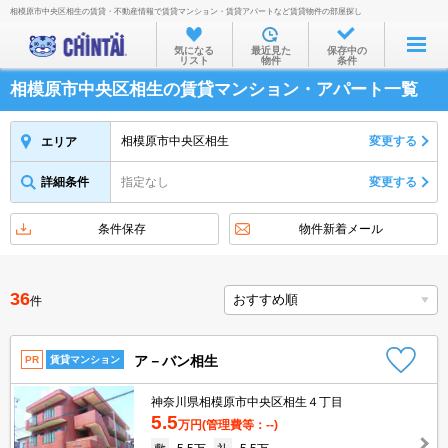
相模原市中央区相生の賃貸・不動産情報で賃貸マンション・賃貸アパートなど賃貸物件の部屋探し
お部屋を探す
気になる
最近見た
保存中の
リスト
物件
条件
沿線・駅から
相模原市中央区相生の賃貸マンション・アパート一覧
住所から
家賃相場から
相模原市中央区相生
変更する
エリア
通勤通学時間から
詳細条件
指定なし
変更する
物件特集から
条件保存
物件新着メール
不動産会社から
TOP
36
件
ア－バン相生
PR
賃貸マンション
神奈川県相模原市中央区相生４丁目
5.5
万円
(管理費等：--)