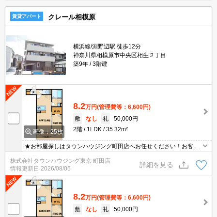
クレール相模原
賃貸アパート
横浜線/淵野辺駅 徒歩12分
神奈川県相模原市中央区相生２丁目
築9年
3階建
8.2
万円
(管理費等：6,600円)
敷
なし
礼
50,000円
2階
1LDK
35.32m²
画像：25枚
★お部屋探しはタウンハウジング町田店へお任せください！お客様
のご条件にピッタリなお部屋をご紹介可能です！！お引越しのプロ
株式会社タウンハウジング東京 町田店
が精一杯お手伝いさせていただきます！！★
詳細を見る
情報更新日
2026/08/05
8.2
万円
(管理費等：6,600円)
敷
なし
礼
50,000円