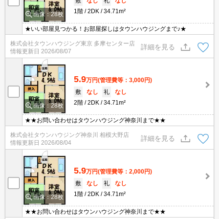
敷
なし
礼
なし
1階
2DK
34.71m²
画像：28枚
★いい部屋見つかる！お部屋探しはタウンハウジングまで♪★
株式会社タウンハウジング東京 多摩センター店
詳細を見る
情報更新日
2026/08/07
5.9
万円
(管理費等：3,000円)
敷
なし
礼
なし
2階
2DK
34.71m²
画像：28枚
★★お問い合わせはタウンハウジング神奈川まで★★
株式会社タウンハウジング神奈川 相模大野店
詳細を見る
情報更新日
2026/08/04
5.9
万円
(管理費等：2,000円)
敷
なし
礼
なし
1階
2DK
34.71m²
画像：28枚
★★お問い合わせはタウンハウジング神奈川まで★★