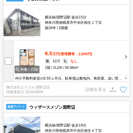
横浜線/淵野辺駅 徒歩15分
神奈川県相模原市中央区相生１丁目
築26年
2階建
6.5
万円
(管理費等：2,000円)
敷
10万
礼
なし
1階
2LDK
50.96m²
画像：23枚
仲介手数料家賃の0.55ヵ月分。駐車場は敷地内。角部屋。追い焚き
機能付きバス。室内洗濯機置場。エアコン付き。事務手数料2,640
株式会社エイブル 淵野辺店
円。引越指定業者あり。
詳細を見る
情報更新日
2026/08/06
ウィザースメゾン淵野辺
賃貸アパート
横浜線/淵野辺駅 徒歩19分
神奈川県相模原市中央区相生４丁目