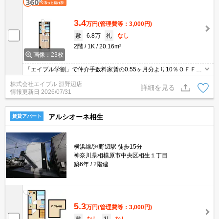
3.4
万円
(管理費等：3,000円)
敷
6.8万
礼
なし
2階
1K
20.16m²
画像：23枚
「エイブル学割」で仲介手数料家賃の0.55ヶ月分より10％ＯＦＦ。
人気のオートロック付マンション。契約締結後3ヶ月、家賃半額。T
株式会社エイブル 淵野辺店
Vモニター付インターホン。駐輪場有。事務手数料2,640円。
詳細を見る
情報更新日
2026/07/31
アルシオーネ相生
賃貸アパート
横浜線/淵野辺駅 徒歩15分
神奈川県相模原市中央区相生１丁目
築6年
2階建
5.3
万円
(管理費等：3,000円)