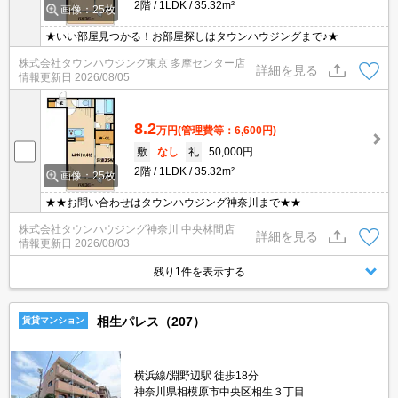
2階
1LDK
35.32m²
画像：25枚
★いい部屋見つかる！お部屋探しはタウンハウジングまで♪★
株式会社タウンハウジング東京 多摩センター店
詳細を見る
情報更新日
2026/08/05
8.2
万円
(管理費等：6,600円)
敷
なし
礼
50,000円
2階
1LDK
35.32m²
画像：25枚
★★お問い合わせはタウンハウジング神奈川まで★★
株式会社タウンハウジング神奈川 中央林間店
詳細を見る
情報更新日
2026/08/03
残り1件を表示する
相生パレス（207）
賃貸マンション
横浜線/淵野辺駅 徒歩18分
神奈川県相模原市中央区相生３丁目