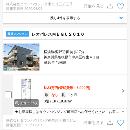
株式会社タウンハウジング東京 京王八王子
です！
詳細を見る
情報更新日
2026/08/02
残り4件を表示する
レオパレスＭＥＧＵ２０１０
賃貸マンション
横浜線/淵野辺駅 徒歩17分
神奈川県相模原市中央区相生４丁目
築16年
3階建
6.6
万円
(管理費等：6,000円)
敷
なし
礼
1ヶ月
3階
1K
19.87m²
画像：27枚
★お部屋探しはタウンハウジング町田店へお任せください！お客様
のご条件にピッタリなお部屋をご紹介可能です！！お引越しのプロ
株式会社タウンハウジング神奈川 相模大野店
が精一杯お手伝いさせていただきます！！★
詳細を見る
情報更新日
2026/08/07