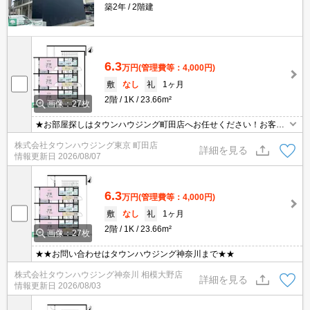
築2年
2階建
6.3
万円
(管理費等：4,000円)
敷
なし
礼
1ヶ月
2階
1K
23.66m²
画像：27枚
★お部屋探しはタウンハウジング町田店へお任せください！お客様
のご条件にピッタリなお部屋をご紹介可能です！！お引越しのプロ
株式会社タウンハウジング東京 町田店
が精一杯お手伝いさせていただきます！！★
詳細を見る
情報更新日
2026/08/07
6.3
万円
(管理費等：4,000円)
敷
なし
礼
1ヶ月
2階
1K
23.66m²
画像：27枚
★★お問い合わせはタウンハウジング神奈川まで★★
株式会社タウンハウジング神奈川 相模大野店
詳細を見る
情報更新日
2026/08/03