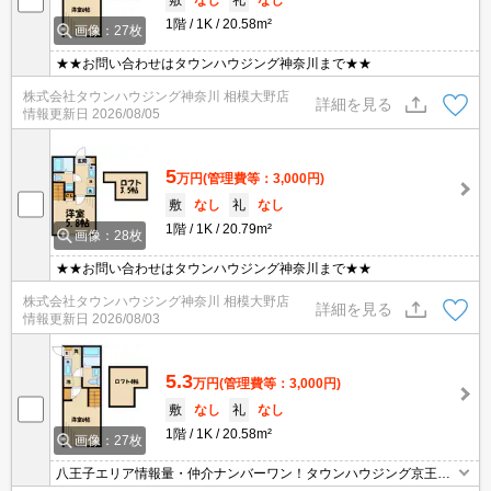
敷
なし
礼
なし
1階
1K
20.58m²
画像：27枚
★★お問い合わせはタウンハウジング神奈川まで★★
株式会社タウンハウジング神奈川 相模大野店
詳細を見る
情報更新日
2026/08/05
5
万円
(管理費等：3,000円)
敷
なし
礼
なし
1階
1K
20.79m²
画像：28枚
★★お問い合わせはタウンハウジング神奈川まで★★
株式会社タウンハウジング神奈川 相模大野店
詳細を見る
情報更新日
2026/08/03
5.3
万円
(管理費等：3,000円)
敷
なし
礼
なし
1階
1K
20.58m²
画像：27枚
八王子エリア情報量・仲介ナンバーワン！タウンハウジング京王八
王子店です!お客様用駐車場もございますので車でのご来店も大歓迎