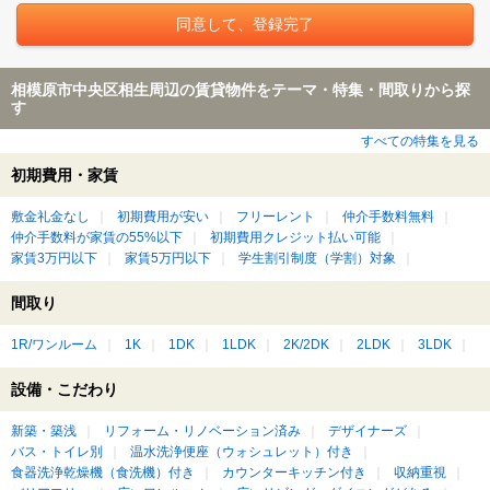
相模原市中央区相生周辺の賃貸物件をテーマ・特集・間取りから探
す
すべての特集を見る
初期費用・家賃
敷金礼金なし
初期費用が安い
フリーレント
仲介手数料無料
仲介手数料が家賃の55%以下
初期費用クレジット払い可能
家賃3万円以下
家賃5万円以下
学生割引制度（学割）対象
間取り
1R/ワンルーム
1K
1DK
1LDK
2K/2DK
2LDK
3LDK
設備・こだわり
新築・築浅
リフォーム・リノベーション済み
デザイナーズ
バス・トイレ別
温水洗浄便座（ウォシュレット）付き
食器洗浄乾燥機（食洗機）付き
カウンターキッチン付き
収納重視