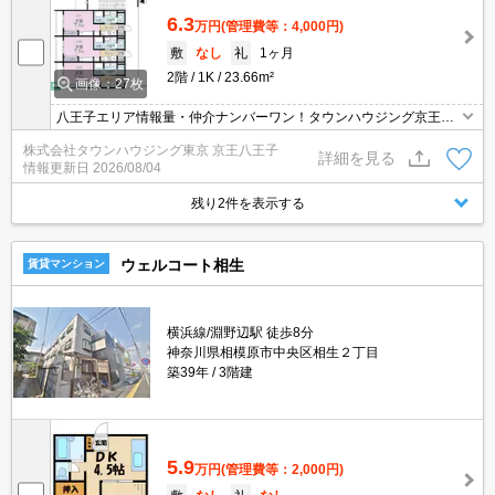
6.3
万円
(管理費等：4,000円)
敷
なし
礼
1ヶ月
2階
1K
23.66m²
画像：27枚
八王子エリア情報量・仲介ナンバーワン！タウンハウジング京王八
王子店です!お客様用駐車場もございますので車でのご来店も大歓迎
株式会社タウンハウジング東京 京王八王子
です！
詳細を見る
情報更新日
2026/08/04
残り2件を表示する
ウェルコート相生
賃貸マンション
横浜線/淵野辺駅 徒歩8分
神奈川県相模原市中央区相生２丁目
築39年
3階建
5.9
万円
(管理費等：2,000円)