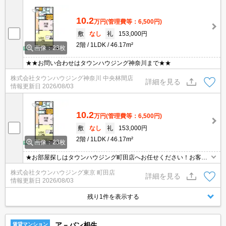
10.2
万円
(管理費等：6,500円)
敷
なし
礼
153,000円
2階
1LDK
46.17m²
画像：23枚
★★お問い合わせはタウンハウジング神奈川まで★★
株式会社タウンハウジング神奈川 中央林間店
詳細を見る
情報更新日
2026/08/03
10.2
万円
(管理費等：6,500円)
敷
なし
礼
153,000円
2階
1LDK
46.17m²
画像：23枚
★お部屋探しはタウンハウジング町田店へお任せください！お客様
のご条件にピッタリなお部屋をご紹介可能です！！お引越しのプロ
株式会社タウンハウジング東京 町田店
が精一杯お手伝いさせていただきます！！★
詳細を見る
情報更新日
2026/08/03
残り1件を表示する
ア－バン相生
賃貸マンション