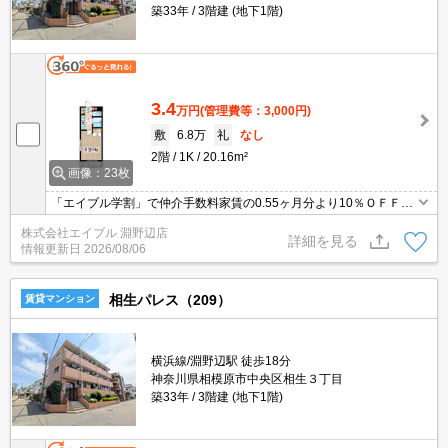
築33年
3階建 (地下1階)
3.4
万円
(管理費等：3,000円)
敷
6.8万
礼
なし
2階
1K
20.16m²
画像：23枚
「エイブル学割」で仲介手数料家賃の0.55ヶ月分より10％ＯＦＦ。
人気のオートロック付マンション。契約締結後3ヶ月、家賃半額。T
株式会社エイブル 淵野辺店
Vモニター付インターホン。駐輪場有。事務手数料2,640円。
詳細を見る
情報更新日
2026/08/06
相生パレス（209）
賃貸マンション
横浜線/淵野辺駅 徒歩18分
神奈川県相模原市中央区相生３丁目
築33年
3階建 (地下1階)