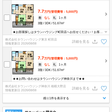
7.7
万円
(管理費等：5,000円)
敷
なし
礼
1ヶ月
3階
3DK
51.67m²
画像：26枚
★お部屋探しはタウンハウジング町田店へお任せください！お客様
のご条件にピッタリなお部屋をご紹介可能です！！お引越しのプロ
株式会社タウンハウジング東京 町田店
が精一杯お手伝いさせていただきます！！★
詳細を見る
情報更新日
2026/08/08
7.7
万円
(管理費等：5,000円)
敷
なし
礼
1ヶ月
3階
3DK
51.67m²
画像：26枚
★★お問い合わせはタウンハウジング神奈川まで★★
株式会社タウンハウジング神奈川 相模大野店
詳細を見る
情報更新日
2026/08/08
残り1件を表示する
賃貸アパート