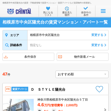
相模原市中央区陽光台の賃貸・不動産情報で賃貸マンション・賃貸アパートなど賃貸物件の部屋探し
お部屋を探す
気になる
最近見た
保存中の
リスト
物件
条件
沿線・駅から
相模原市中央区陽光台の賃貸マンション・アパート一覧
住所から
家賃相場から
相模原市中央区陽光台
変更する
エリア
通勤通学時間から
詳細条件
指定なし
変更する
物件特集から
条件保存
物件新着メール
不動産会社から
TOP
47
件
Ｄ ＳＴＹＬＥ陽光台
PR
賃貸アパート
神奈川県相模原市中央区陽光台５丁目
4.6
万円
(管理費等：2,000円)