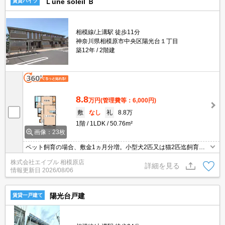
Ｌune soleil Ｂ
賃貸ハイツ
相模線/上溝駅 徒歩11分
神奈川県相模原市中央区陽光台１丁目
築12年
2階建
8.8
万円
(管理費等：6,000円)
敷
なし
礼
8.8万
1階
1LDK
50.76m²
画像：23枚
ペット飼育の場合、敷金1ヵ月分増。小型犬2匹又は猫2匹迄飼育
可。追い焚き付き。ホームセキュリティ(SECOM)。インターネット
株式会社エイブル 相模原店
無料。浴室乾燥機、室内物干し付きで雨の日も安心です。洗髪洗面
詳細を見る
情報更新日
2026/08/06
化粧台。
陽光台戸建
賃貸一戸建て