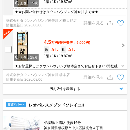
1階
1K
19.87m²
画像：29枚
★★お問い合わせはタウンハウジング神奈川まで★★
株式会社タウンハウジング神奈川 相模大野店
詳細を見る
情報更新日
2026/08/06
4.5
万円
(管理費等：6,000円)
敷
なし
礼
なし
1階
1K
19.87m²
画像：29枚
★お部屋探しはタウンハウジング橋本店までお任せ下さい♪弊社独自
のネットワークにより、取扱い物件数には自信があります！他社様
株式会社タウンハウジング神奈川 橋本店
の物件もご紹介・ご案内可能です！★
詳細を見る
情報更新日
2026/08/06
残り2件を表示する
レオパレスメゾンドソレイユII
賃貸アパート
相模線/上溝駅 徒歩16分
神奈川県相模原市中央区陽光台４丁目