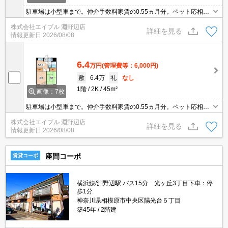
駐車場は小型車まで。仲介手数料家賃の0.55ヵ月分。ペット応相
談。ペット飼育の場合、敷金2ヶ月。人気のファミリー向け物件。
株式会社エイブル 淵野辺店
退去時の室内清掃費、畳表替え実費。引越指定業者あり。閑静な住
詳細を見る
情報更新日
2026/08/08
宅街。
6.4
万円
(管理費等：6,000円)
敷
6.4万
礼
なし
1階
2K
45m²
画像：7枚
駐車場は小型車まで。仲介手数料家賃の0.55ヵ月分。ペット応相
談。ペット飼育の場合、敷金2ヶ月。人気のファミリー向け物件。
株式会社エイブル 淵野辺店
退去時の室内清掃費、畳表替え実費。引越指定業者あり。閑静な住
詳細を見る
情報更新日
2026/08/08
宅街。
座間コーポ
賃貸コーポ
横浜線/淵野辺駅 バス15分 光ヶ丘3丁目下車：停
歩1分
神奈川県相模原市中央区陽光台５丁目
築45年
2階建