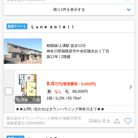
残り1件を表示する
Ｌｕｎｅ ｓｏｌｅｉｌ
賃貸アパート
相模線/上溝駅 徒歩12分
神奈川県相模原市中央区陽光台１丁目
築12年
2階建
8.8
万円
(管理費等：6,000円)
敷
なし
礼
88,000円
1階
1LDK
50.76m²
画像：35枚
★★お問い合わせはタウンハウジング神奈川まで★★
株式会社タウンハウジング神奈川 相模大野店
詳細を見る
情報更新日
2026/08/05