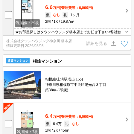
6.6
万円
(管理費等：6,000円)
敷
なし
礼
1ヶ月
2階
1K
19.87m²
画像：29枚
★お部屋探しはタウンハウジング橋本店までお任せ下さい♪弊社独自
のネットワークにより、取扱い物件数には自信があります！他社の
株式会社タウンハウジング神奈川 橋本店
物件もご紹介・ご案内可能です！★
詳細を見る
情報更新日
2026/08/08
相雄マンション
賃貸マンション
相模線/上溝駅 徒歩15分
神奈川県相模原市中央区陽光台３丁目
築38年
3階建
6.4
万円
(管理費等：6,000円)
敷
6.4万
礼
なし
1階
2K
45m²
画像：7枚