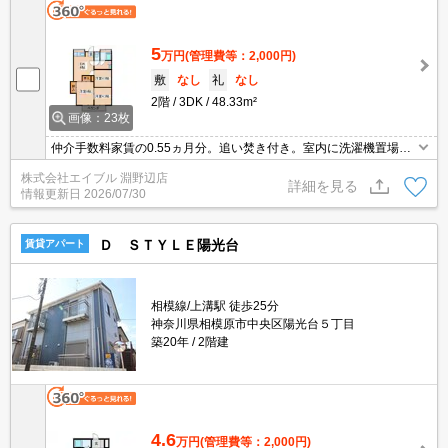
5
万円
(管理費等：2,000円)
敷
なし
礼
なし
2階
3DK
48.33m²
画像：23枚
仲介手数料家賃の0.55ヵ月分。追い焚き付き。室内に洗濯機置場あ
り。敷金・礼金なし。閑静な住宅街。バス・トイレ別。引越指定業
株式会社エイブル 淵野辺店
者あり。
詳細を見る
情報更新日
2026/07/30
Ｄ ＳＴＹＬＥ陽光台
賃貸アパート
相模線/上溝駅 徒歩25分
神奈川県相模原市中央区陽光台５丁目
築20年
2階建
4.6
万円
(管理費等：2,000円)