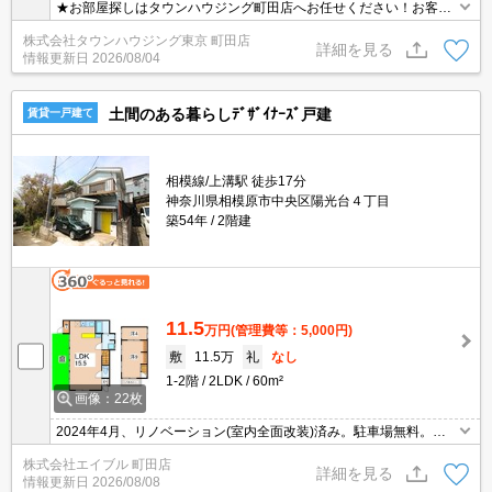
★お部屋探しはタウンハウジング町田店へお任せください！お客様
のご条件にピッタリなお部屋をご紹介可能です！！お引越しのプロ
株式会社タウンハウジング東京 町田店
が精一杯お手伝いさせていただきます！！★
詳細を見る
情報更新日
2026/08/04
土間のある暮らしﾃﾞｻﾞｲﾅｰｽﾞ戸建
賃貸一戸建て
相模線/上溝駅 徒歩17分
神奈川県相模原市中央区陽光台４丁目
築54年
2階建
11.5
万円
(管理費等：5,000円)
敷
11.5万
礼
なし
1-2階
2LDK
60m²
画像：22枚
2024年4月、リノベーション(室内全面改装)済み。駐車場無料。ス
ーパーへ700m。ペット可(犬・猫)。ペット飼育の場合、敷金1ヵ月
株式会社エイブル 町田店
分増。ルームシェア相談可。初期費用・家賃カード払い可。人気の
詳細を見る
情報更新日
2026/08/08
戸建。