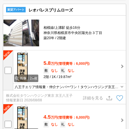
レオパレスプリムローズ
賃貸アパート
相模線/上溝駅 徒歩16分
神奈川県相模原市中央区陽光台３丁目
築20年
2階建
5.8
万円
(管理費等：6,000円)
敷
なし
礼
なし
2階
1K
19.87m²
画像：29枚
八王子エリア情報量・仲介ナンバーワン！タウンハウジング京王八
王子店です!お客様用駐車場もございますので車でのご来店も大歓迎
株式会社タウンハウジング東京 京王八王子
です！
詳細を見る
情報更新日
2026/08/08
4.5
万円
(管理費等：6,000円)
敷
なし
礼
なし