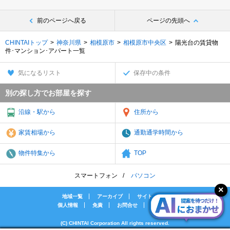
前のページへ戻る
ページの先頭へ
CHINTAIトップ
神奈川県
相模原市
相模原市中央区
陽光台の賃貸物
件･マンション･アパート一覧
気になるリスト
保存中の条件
別の探し方でお部屋を探す
沿線・駅から
住所から
家賃相場から
通勤通学時間から
物件特集から
TOP
スマートフォン
パソコン
地域一覧
アーカイブ
サイトマップ
個人情報
免責
お問合せ
会社案内
(C) CHINTAI Corporation All rights reserved.