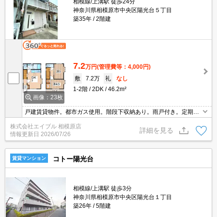
相模線/上溝駅 徒歩24分
神奈川県相模原市中央区陽光台５丁目
築35年
2階建
7.2
万円
(管理費等：4,000円)
敷
7.2万
礼
なし
1-2階
2DK
46.2m²
画像：23枚
戸建賃貸物件。都市ガス使用。階段下収納あり。雨戸付き。定期借
家契約2年間。駐車場は軽自動車のみ。消火剤・防災グッズ代16,50
株式会社エイブル 相模原店
0円～。違約金有（12ヶ月未満総賃料2ヶ月分、24ヶ月未満1ヶ
詳細を見る
情報更新日
2026/07/26
月）。
コトー陽光台
賃貸マンション
相模線/上溝駅 徒歩3分
神奈川県相模原市中央区陽光台１丁目
築26年
5階建