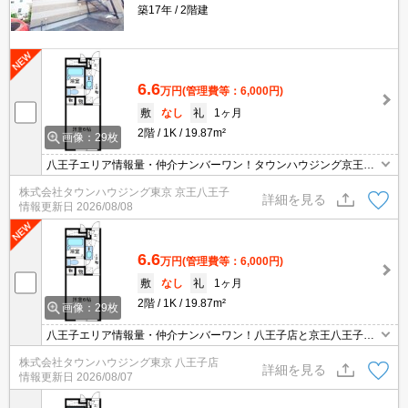
築17年
2階建
6.6
万円
(管理費等：6,000円)
敷
なし
礼
1ヶ月
2階
1K
19.87m²
画像：29枚
八王子エリア情報量・仲介ナンバーワン！タウンハウジング京王八
王子店です!お客様用駐車場もございますので車でのご来店も大歓迎
株式会社タウンハウジング東京 京王八王子
です！
詳細を見る
情報更新日
2026/08/08
6.6
万円
(管理費等：6,000円)
敷
なし
礼
1ヶ月
2階
1K
19.87m²
画像：29枚
八王子エリア情報量・仲介ナンバーワン！八王子店と京王八王子店
２店舗どちらでもご対応可能！
株式会社タウンハウジング東京 八王子店
詳細を見る
情報更新日
2026/08/07