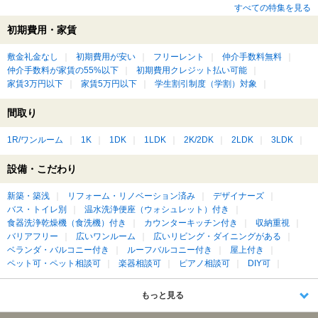
すべての特集を見る
初期費用・家賃
敷金礼金なし
初期費用が安い
フリーレント
仲介手数料無料
仲介手数料が家賃の55%以下
初期費用クレジット払い可能
家賃3万円以下
家賃5万円以下
学生割引制度（学割）対象
間取り
1R/ワンルーム
1K
1DK
1LDK
2K/2DK
2LDK
3LDK
設備・こだわり
新築・築浅
リフォーム・リノベーション済み
デザイナーズ
バス・トイレ別
温水洗浄便座（ウォシュレット）付き
食器洗浄乾燥機（食洗機）付き
カウンターキッチン付き
収納重視
バリアフリー
広いワンルーム
広いリビング・ダイニングがある
ベランダ・バルコニー付き
ルーフバルコニー付き
屋上付き
ペット可・ペット相談可
楽器相談可
ピアノ相談可
DIY可
もっと見る