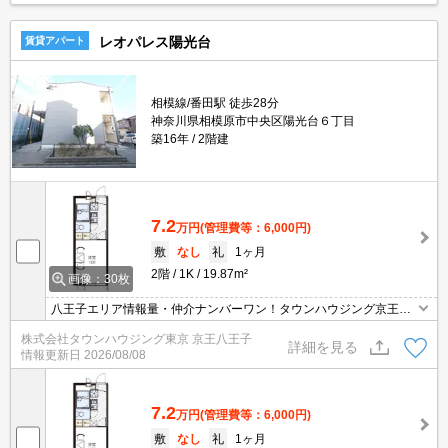
レオパレス陽光台
賃貸アパート
相模線/番田駅 徒歩28分
神奈川県相模原市中央区陽光台６丁目
築16年
2階建
7.2
万円
(管理費等：6,000円)
敷
なし
礼
1ヶ月
2階
1K
19.87m²
画像：30枚
八王子エリア情報量・仲介ナンバーワン！タウンハウジング京王八
王子店です!お客様用駐車場もございますので車でのご来店も大歓迎
株式会社タウンハウジング東京 京王八王子
です！
詳細を見る
情報更新日
2026/08/08
7.2
万円
(管理費等：6,000円)
敷
なし
礼
1ヶ月