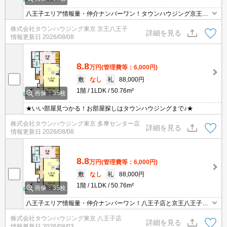
八王子エリア情報量・仲介ナンバーワン！タウンハウジング京王八
王子店です!お客様用駐車場もございますので車でのご来店も大歓迎
株式会社タウンハウジング東京 京王八王子
です！
詳細を見る
情報更新日
2026/08/08
8.8
万円
(管理費等：6,000円)
敷
なし
礼
88,000円
1階
1LDK
50.76m²
画像：35枚
★いい部屋見つかる！お部屋探しはタウンハウジングまで♪★
株式会社タウンハウジング東京 多摩センター店
詳細を見る
情報更新日
2026/08/08
8.8
万円
(管理費等：6,000円)
敷
なし
礼
88,000円
1階
1LDK
50.76m²
画像：35枚
八王子エリア情報量・仲介ナンバーワン！八王子店と京王八王子店
２店舗どちらでもご対応可能！
株式会社タウンハウジング東京 八王子店
詳細を見る
情報更新日
2026/08/03