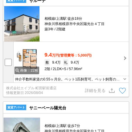
サルーテ
賃貸アパート
相模線/上溝駅 徒歩18分
神奈川県相模原市中央区陽光台４丁目
築3年
2階建
9.4
万円
(管理費等：5,000円)
敷
9.4万
礼
9.4万
2階
2LDK+S
57.96m²
画像：22枚
仲介手数料家賃の0.55ヶ月分。ペット1匹飼育可。ペット飼育の場
合、家賃2,000円・敷金1ヵ月増。インターネット無料。駐車場は敷
株式会社エイブル 町田駅前通店
地内。敷地内防犯カメラ設置。子育てに優しい住環境。
詳細を見る
情報更新日
2026/08/04
サニーベール陽光台
賃貸アパート
相模線/上溝駅 徒歩7分
神奈川県相模原市中央区陽光台１丁目