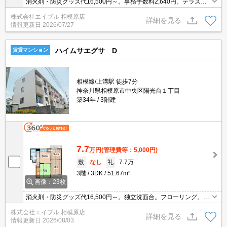
消火剤・防災グッズ代16,500円～。事務手数料2,640円。テラスハ
ウス。ガスコンロ設置可。角部屋。出窓付き。浴室に窓あり。南向
株式会社エイブル 相模原店
き。クローゼット付。押入あり。雨戸付き。CATV受信可。バルコ
詳細を見る
情報更新日
2026/07/27
ニー。
ハイムサエグサ D
賃貸マンション
相模線/上溝駅 徒歩7分
神奈川県相模原市中央区陽光台１丁目
築34年
3階建
7.7
万円
(管理費等：5,000円)
敷
なし
礼
7.7万
3階
3DK
51.67m²
画像：23枚
消火剤・防災グッズ代16,500円～。独立洗面台。フローリング。イ
ンターホン付き。駐輪場有。光ケーブル対応。ガスコンロ設置可。
株式会社エイブル 相模原店
CATV受信可。バルコニー。下駄箱有り。クローゼット付。押入あ
詳細を見る
情報更新日
2026/08/03
り。