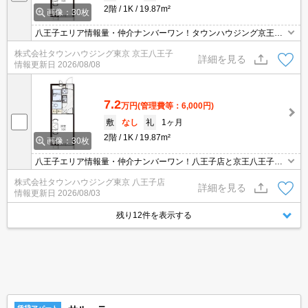
2階
1K
19.87m²
画像：30枚
八王子エリア情報量・仲介ナンバーワン！タウンハウジング京王八
王子店です!お客様用駐車場もございますので車でのご来店も大歓迎
株式会社タウンハウジング東京 京王八王子
です！
詳細を見る
情報更新日
2026/08/08
7.2
万円
(管理費等：6,000円)
敷
なし
礼
1ヶ月
2階
1K
19.87m²
画像：30枚
八王子エリア情報量・仲介ナンバーワン！八王子店と京王八王子店
２店舗どちらでもご対応可能！
株式会社タウンハウジング東京 八王子店
詳細を見る
情報更新日
2026/08/03
残り12件を表示する