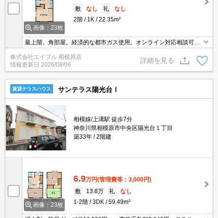
敷
なし
礼
なし
2階
1K
22.35m²
画像：23枚
最上階。角部屋。経済的な都市ガス使用。オンライン対応相談可。
初期費用カード払い可。仲介手数料家賃の0.55ヵ月分(税込)。エイ
株式会社エイブル 相模原店
ブル女子割で仲介手数料家賃の0.55ヶ月分より10％ＯＦＦ。
詳細を見る
情報更新日
2026/08/06
サンテラス陽光台Ⅰ
賃貸テラスハウス
相模線/上溝駅 徒歩7分
神奈川県相模原市中央区陽光台１丁目
築33年
2階建
6.9
万円
(管理費等：3,000円)
敷
13.8万
礼
なし
1-2階
3DK
59.49m²
画像：23枚