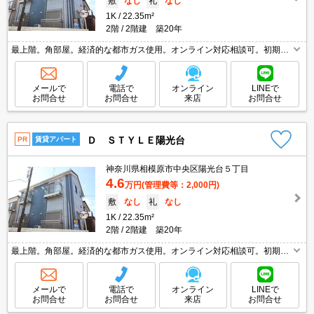
敷
なし
礼
なし
1K
22.35m²
2階
2階建 築20年
最上階。角部屋。経済的な都市ガス使用。オンライン対応相談可。初期費
用カード払い可。仲介手数料家賃の0.55ヵ月分(税込)。エイブル女子割で
仲介手数料家賃の0.55ヶ月分より10％ＯＦＦ。
メールで
電話で
オンライン
LINEで
お問合せ
お問合せ
来店
お問合せ
Ｄ ＳＴＹＬＥ陽光台
PR
賃貸アパート
神奈川県相模原市中央区陽光台５丁目
4.6
万円
(管理費等：2,000円)
敷
なし
礼
なし
1K
22.35m²
2階
2階建 築20年
最上階。角部屋。経済的な都市ガス使用。オンライン対応相談可。初期費
用カード払い可。仲介手数料家賃の0.55ヵ月分(税込)。エイブル女子割で
仲介手数料家賃の0.55ヶ月分より10％ＯＦＦ。
メールで
電話で
オンライン
LINEで
お問合せ
お問合せ
来店
お問合せ