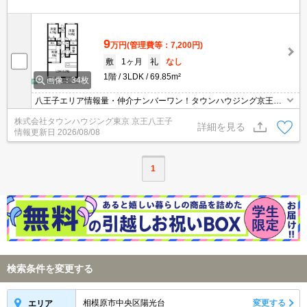
9
万円
(管理費等：7,200円)
敷
1ヶ月
礼
なし
1階
3LDK
69.85m²
画像：34枚
八王子エリア情報量・仲介ナンバーワン！タウンハウジング京王八
王子店です!お客様用駐車場もございますので車でのご来店も大歓迎
株式会社タウンハウジング東京 京王八王子
です！
詳細を見る
情報更新日
2026/08/08
1
検索条件を変更する
相模原市中央区陽光台
変更する
エリア