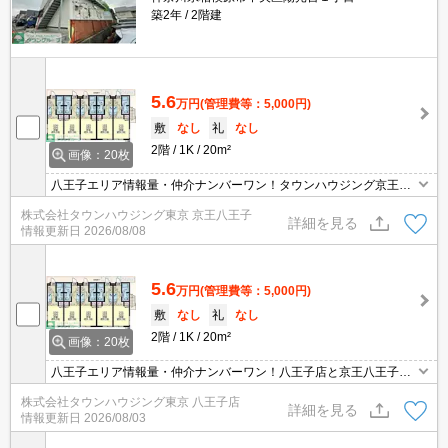
築2年
2階建
5.6
万円
(管理費等：5,000円)
敷
なし
礼
なし
2階
1K
20m²
画像：20枚
八王子エリア情報量・仲介ナンバーワン！タウンハウジング京王八
王子店です!お客様用駐車場もございますので車でのご来店も大歓迎
株式会社タウンハウジング東京 京王八王子
です！
詳細を見る
情報更新日
2026/08/08
5.6
万円
(管理費等：5,000円)
敷
なし
礼
なし
2階
1K
20m²
画像：20枚
八王子エリア情報量・仲介ナンバーワン！八王子店と京王八王子店
２店舗どちらでもご対応可能！
株式会社タウンハウジング東京 八王子店
詳細を見る
情報更新日
2026/08/03