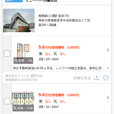
サニーベール陽光台
相模線/上溝駅 徒歩7分
神奈川県相模原市中央区陽光台１丁目
築2年
2階建
5.6
万円
(管理費等：5,000円)
敷
なし
礼
なし
2階
1R
20m²
画像：7枚
仲介手数料家賃の0.55ヵ月分。シャワー付独立洗面台。便利な宅配
BOX。町内会費4,800円/2年。敷地内防犯カメラ設置。インターネッ
株式会社エイブル 淵野辺店
ト無料使い放題。敷金・礼金なし。引越指定業者あり。
詳細を見る
情報更新日
2026/07/30
5.6
万円
(管理費等：5,000円)
敷
なし
礼
なし
2階
1K
20m²
画像：20枚