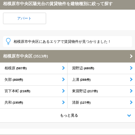
相模原市中央区陽光台の賃貸物件を建物種別に絞って探す
アパート
相模原市中央区にあるエリアで賃貸物件が見つかりました！
相模原市中央区
(3513件)
相模原
淵野辺
(587件)
(480件)
矢部
上溝
(468件)
(288件)
宮下本町
東淵野辺
(218件)
(217件)
共和
清新
(195件)
(127件)
もっと見る