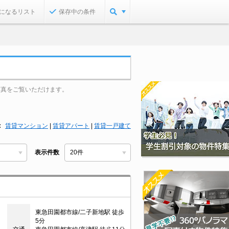
になるリスト
保存中の条件
写真をご覧いただけます。
賃貸マンション
|
賃貸アパート
|
賃貸一戸建て
表示件数
東急田園都市線/二子新地駅 徒歩
5分