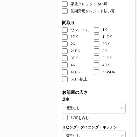
家賃クレジット払い可
初期費用クレジット払い可
間取り
ワンルーム
1K
1DK
1LDK
2K
2DK
2LDK
3K
3DK
3LDK
4K
4DK
4LDK
5K/5DK
5LDK以上
お部屋の広さ
居室
和室を含む
リビング・ダイニング・キッチン