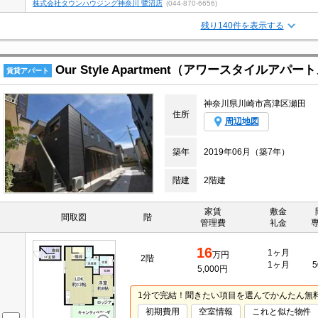
株式会社タウンハウジング神奈川 鷺沼店
(044-870-6656)
残り140件を表示する
Our Style Apartment（アワースタイルアパ
賃貸アパート
神奈川県川崎市高津区瀬田
住所
周辺地図
築年
2019年06月（築7年）
階建
2階建
家賃
敷金
間取図
階
管理費
礼金
16
1ヶ月
万円
2階
1ヶ月
5
5,000円
1分で完結！聞きたい項目を選んでかんたん無
初期費用
空室情報
これと似た物件