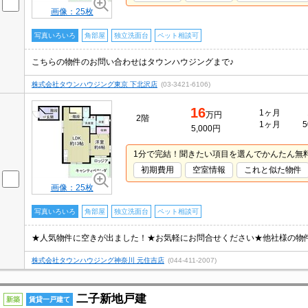
画像：25枚
写真いろいろ
角部屋
独立洗面台
ペット相談可
こちらの物件のお問い合わせはタウンハウジングまで♪
株式会社タウンハウジング東京 下北沢店
(03-3421-6106)
16
1ヶ月
万円
2階
1ヶ月
5
5,000円
1分で完結！聞きたい項目を選んでかんたん無
初期費用
空室情報
これと似た物件
画像：25枚
写真いろいろ
角部屋
独立洗面台
ペット相談可
株式会社タウンハウジング神奈川 元住吉店
(044-411-2007)
二子新地戸建
新築
賃貸一戸建て