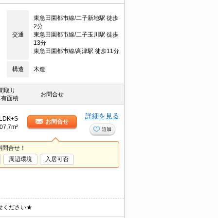
東急田園都市線/二子新地駅 徒歩
2分
交通
東急田園都市線/二子玉川駅 徒歩
13分
東急田園都市線/高津駅 徒歩11分
構造
木造
間取り
お問合せ
専有面積
詳細を見る
LDK+S
お問合せ
07.7m²
追加
料問合せ！
周辺環境
入居可否
せください★