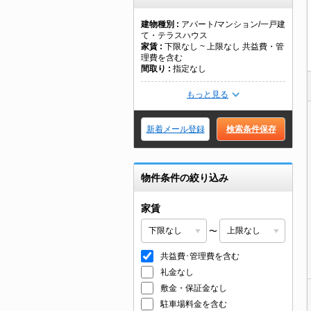
建物種別
アパート/マンション/一戸建
て・テラスハウス
家賃
下限なし ~ 上限なし 共益費・管
理費を含む
間取り
指定なし
もっと見る
新着メール登録
検索条件保存
物件条件の絞り込み
家賃
〜
共益費･管理費を含む
礼金なし
敷金・保証金なし
駐車場料金を含む