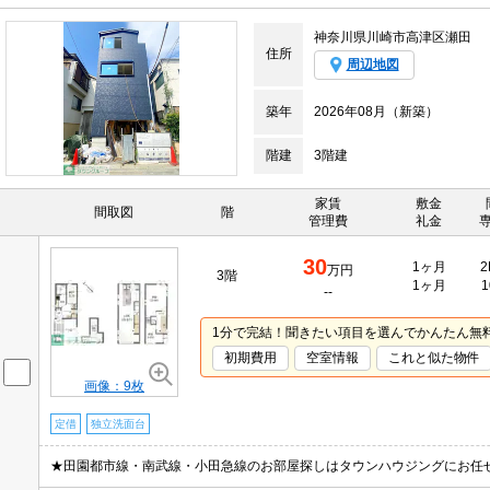
神奈川県川崎市高津区瀬田
住所
周辺地図
築年
2026年08月（新築）
階建
3階建
家賃
敷金
間取図
階
管理費
礼金
30
1ヶ月
2
万円
3階
1ヶ月
1
--
1分で完結！聞きたい項目を選んでかんたん無
初期費用
空室情報
これと似た物件
画像：9枚
定借
独立洗面台
★田園都市線・南武線・小田急線のお部屋探しはタウンハウジングにお任