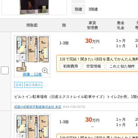
階建
3階建
家賃
敷金
間取図
階
管理費
礼金
30
1ヶ月
2
万円
1-3階
1ヶ月
1
--
1分で完結！聞きたい項目を選んでかんたん無
初期費用
空室情報
これと似た物件
画像：11枚
定借
独立洗面台
ビルトイン駐車場有（日産エクストレイル駐車サイズ）トイレ2か所。1階
武蔵小杉駅前不動産株式会社 本店
(044-738-3373)
30
1ヶ月
2
万円
1-3階
1ヶ月
1
--