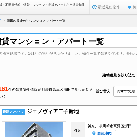
貸・不動産情報で賃貸マンション・賃貸アパートなど賃貸物件
最近見た物件
気
区
瀬田の賃貸物件･マンション･アパート一覧
賃貸マンション・アパート一覧
の検索結果です。161件の物件が見つかりました。物件一覧で賃料や間取り、外観
建物種別を絞り込む
161
件の賃貸物件情報が川崎市高津区瀬田で見つかりま
並び替え
した
ジェノヴィア二子新地
賃貸マンション
神奈川県川崎市高津区瀬田
住所
周辺地図