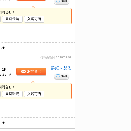
追加
料問合せ！
周辺環境
入居可否
い★
情報更新日
2026/08/03
詳細を見る
1K
お問合せ
5.35m²
追加
料問合せ！
周辺環境
入居可否
い★