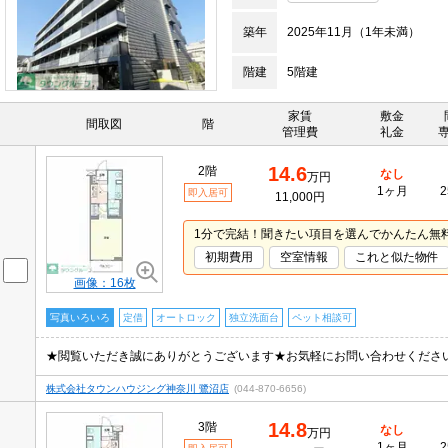
築年
2025年11月（1年未満）
階建
5階建
家賃
敷金
間取図
階
管理費
礼金
14.6
2階
なし
万円
1ヶ月
2
即入居可
11,000円
1分で完結！聞きたい項目を選んでかんたん無
初期費用
空室情報
これと似た物件
画像：16枚
写真いろいろ
定借
オートロック
独立洗面台
ペット相談可
★閲覧いただき誠にありがとうございます★お気軽にお問い合わせくださ
株式会社タウンハウジング神奈川 鷺沼店
(044-870-6656)
14.8
3階
なし
万円
1ヶ月
2