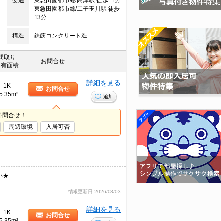
交通
東急田園都市線/高津駅 徒歩11分
東急田園都市線/二子玉川駅 徒歩
13分
構造
鉄筋コンクリート造
間取り
お問合せ
専有面積
詳細を見る
1K
お問合せ
5.35m²
追加
料問合せ！
周辺環境
入居可否
い★
情報更新日
2026/08/03
詳細を見る
1K
お問合せ
5.35m²