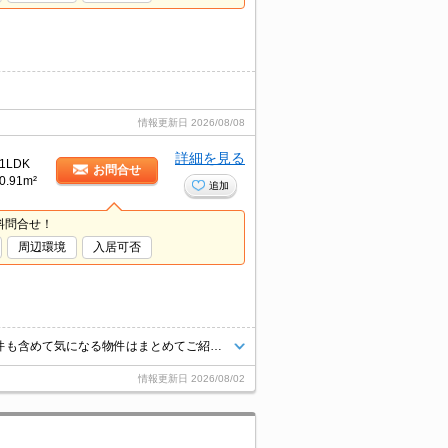
情報更新日
2026/08/08
詳細を見る
1LDK
お問合せ
0.91m²
追加
料問合せ！
周辺環境
入居可否
★人気物件に空きが出ました！★お気軽にお問合せください★他社様の物件も含めて気になる物件はまとめてご紹介可能です！★ZOOMでのご相談も承ります★
情報更新日
2026/08/02