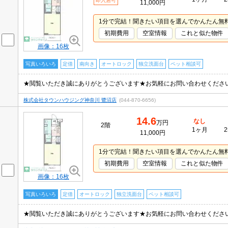
即入居可
11,000円
1分で完結！聞きたい項目を選んでかんたん無
初期費用
空室情報
これと似た物件
画像：16枚
写真いろいろ
定借
南向き
オートロック
独立洗面台
ペット相談可
★閲覧いただき誠にありがとうございます★お気軽にお問い合わせくださ
株式会社タウンハウジング神奈川 鷺沼店
(044-870-6656)
14.6
なし
万円
2階
1ヶ月
2
11,000円
1分で完結！聞きたい項目を選んでかんたん無
初期費用
空室情報
これと似た物件
画像：16枚
写真いろいろ
定借
オートロック
独立洗面台
ペット相談可
★閲覧いただき誠にありがとうございます★お気軽にお問い合わせくださ