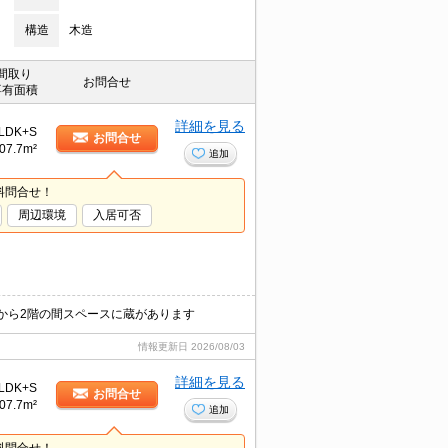
構造
木造
間取り
お問合せ
専有面積
詳細を見る
LDK+S
お問合せ
07.7m²
追加
料問合せ！
周辺環境
入居可否
から2階の間スペースに蔵があります
情報更新日
2026/08/03
詳細を見る
LDK+S
お問合せ
07.7m²
追加