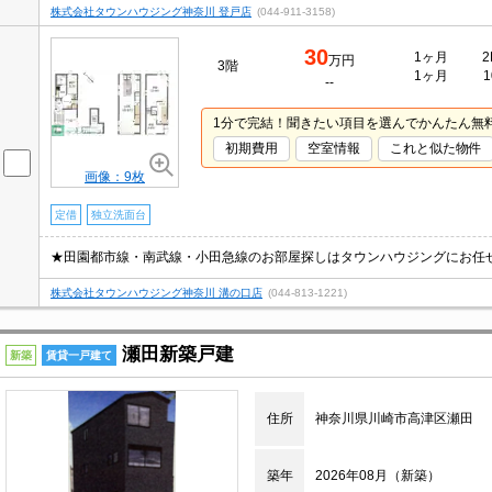
株式会社タウンハウジング神奈川 登戸店
(044-911-3158)
30
1ヶ月
2
万円
3階
1ヶ月
1
--
1分で完結！聞きたい項目を選んでかんたん無
初期費用
空室情報
これと似た物件
画像：9枚
定借
独立洗面台
★田園都市線・南武線・小田急線のお部屋探しはタウンハウジングにお任
株式会社タウンハウジング神奈川 溝の口店
(044-813-1221)
瀬田新築戸建
新築
賃貸一戸建て
住所
神奈川県川崎市高津区瀬田
築年
2026年08月（新築）