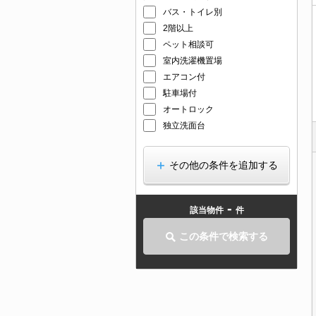
バス・トイレ別
2階以上
ペット相談可
室内洗濯機置場
エアコン付
駐車場付
オートロック
独立洗面台
その他の条件を追加する
-
該当物件
件
この条件で検索する