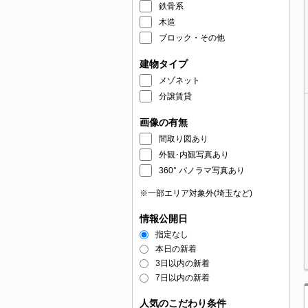
鉄骨系
木造
ブロック・その他
建物タイプ
メゾネット
分譲賃貸
画像の有無
間取り図あり
外観･内観写真あり
360° パノラマ写真あり
※一部エリア対象外(埼玉など)
情報公開日
指定なし
本日の新着
3日以内の新着
7日以内の新着
人気のこだわり条件