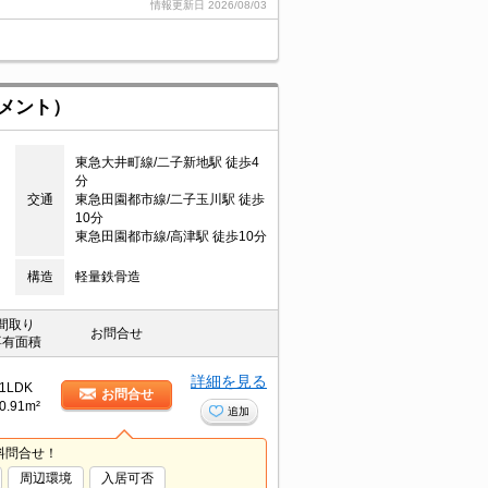
情報更新日
2026/08/03
ートメント）
東急大井町線/二子新地駅 徒歩4
分
交通
東急田園都市線/二子玉川駅 徒歩
10分
東急田園都市線/高津駅 徒歩10分
構造
軽量鉄骨造
間取り
お問合せ
専有面積
詳細を見る
1LDK
お問合せ
0.91m²
追加
料問合せ！
周辺環境
入居可否