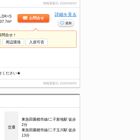
情報更新日
2026/08/03
詳細を見る
LDK+S
お問合せ
07.7m²
追加
料問合せ！
周辺環境
入居可否
せください★
情報更新日
2026/08/03
東急田園都市線/二子新地駅 徒歩
2分
交通
東急田園都市線/二子玉川駅 徒歩
13分