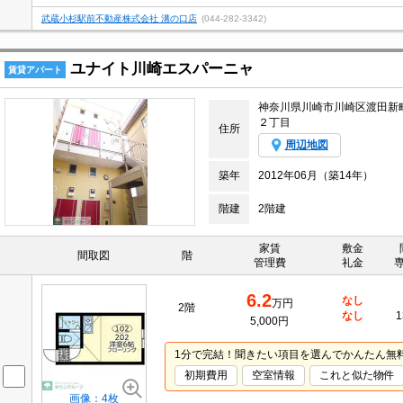
武蔵小杉駅前不動産株式会社 溝の口店
(044-282-3342)
ユナイト川崎エスパーニャ
賃貸アパート
神奈川県川崎市川崎区渡田新
２丁目
住所
周辺地図
築年
2012年06月（築14年）
階建
2階建
家賃
敷金
間取図
階
管理費
礼金
6.2
なし
万円
2階
なし
1
5,000円
1分で完結！聞きたい項目を選んでかんたん無
初期費用
空室情報
これと似た物件
画像：4枚