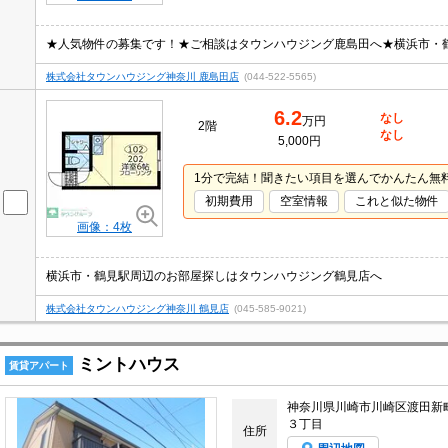
株式会社タウンハウジング神奈川 鹿島田店
(044-522-5565)
6.2
なし
万円
2階
なし
5,000円
1分で完結！聞きたい項目を選んでかんたん無
初期費用
空室情報
これと似た物件
画像：4枚
横浜市・鶴見駅周辺のお部屋探しはタウンハウジング鶴見店へ
株式会社タウンハウジング神奈川 鶴見店
(045-585-9021)
ミントハウス
賃貸アパート
神奈川県川崎市川崎区渡田新
３丁目
住所