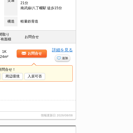
交通
21分
南武線/八丁畷駅 徒歩15分
構造
軽量鉄骨造
間取り
お問合せ
専有面積
詳細を見る
1K
お問合せ
24m²
追加
料問合せ！
周辺環境
入居可否
情報更新日
2026/08/08