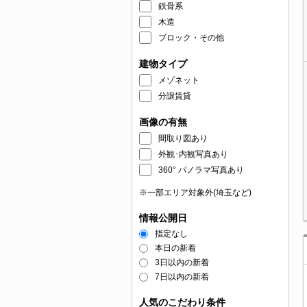
鉄骨系
木造
ブロック・その他
建物タイプ
メゾネット
分譲賃貸
画像の有無
間取り図あり
外観･内観写真あり
360° パノラマ写真あり
※一部エリア対象外(埼玉など)
情報公開日
指定なし
本日の新着
3日以内の新着
7日以内の新着
人気のこだわり条件