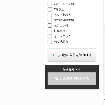
バス・トイレ別
2階以上
ペット相談可
室内洗濯機置場
エアコン付
駐車場付
オートロック
独立洗面台
その他の条件を追加する
-
該当物件
件
この条件で検索する