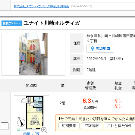
株式会社タウンハウジング神奈川 川崎店
(044-246-5061)
ユナイト川崎オルティガ
賃貸アパート
神奈川県川崎市川崎区渡田新
２丁目
住所
周辺地図
築年
2012年06月（築14年）
階建
2階建
家賃
敷金
間取図
階
管理費
礼金
6.3
なし
万円
2階
なし
3,500円
1分で完結！聞きたい項目を選んでかんたん無
初期費用
空室情報
これと似た物件
画像：7枚