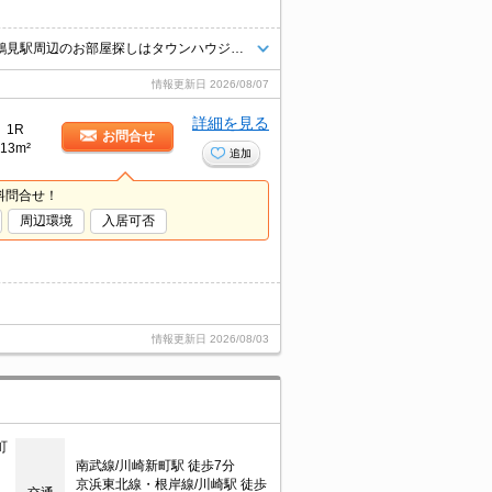
★人気物件の募集です！★ご相談はタウンハウジング鹿島田へ★横浜市・鶴見駅周辺のお部屋探しはタウンハウジング鶴見店へ
情報更新日
2026/08/07
詳細を見る
1R
お問合せ
13m²
追加
料問合せ！
周辺環境
入居可否
情報更新日
2026/08/03
町
南武線/川崎新町駅 徒歩7分
京浜東北線・根岸線/川崎駅 徒歩