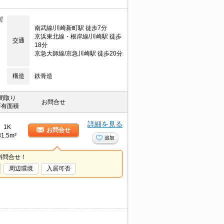
町
南武線/川崎新町駅 徒歩7分
京浜東北線・根岸線/川崎駅 徒歩
交通
18分
京急大師線/京急川崎駅 徒歩20分
構造
鉄骨造
間取り
お問合せ
専有面積
詳細を見る
1K
お問合せ
31.5m²
追加
料問合せ！
周辺環境
入居可否