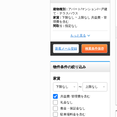
建物種別
アパート/マンション/一戸建
て・テラスハウス
家賃
下限なし ~ 上限なし 共益費・管
理費を含む
間取り
指定なし
もっと見る
新着メール登録
検索条件保存
物件条件の絞り込み
家賃
〜
共益費･管理費を含む
礼金なし
敷金・保証金なし
駐車場料金を含む