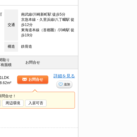
町
南武線/川崎新町駅 徒歩5分
京急本線・久里浜線/八丁畷駅 徒
交通
歩12分
東海道本線（首都圏）/川崎駅 徒
歩19分
構造
鉄骨造
間取り
お問合せ
専有面積
詳細を見る
1LDK
お問合せ
8.62m²
追加
料問合せ！
周辺環境
入居可否