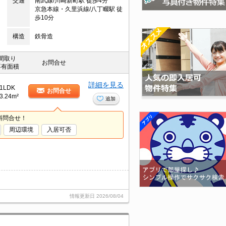
交通
南武線/川崎新町駅 徒歩4分
京急本線・久里浜線/八丁畷駅 徒
歩10分
構造
鉄骨造
間取り
お問合せ
専有面積
詳細を見る
1LDK
お問合せ
3.24m²
追加
料問合せ！
周辺環境
入居可否
情報更新日
2026/08/04