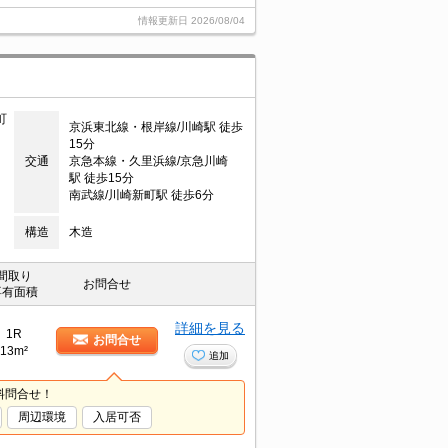
情報更新日
2026/08/04
町
京浜東北線・根岸線/川崎駅 徒歩
15分
交通
京急本線・久里浜線/京急川崎
駅 徒歩15分
南武線/川崎新町駅 徒歩6分
構造
木造
間取り
お問合せ
専有面積
詳細を見る
1R
お問合せ
13m²
追加
料問合せ！
周辺環境
入居可否