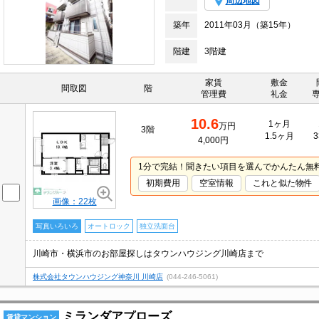
周辺地図
築年
2011年03月（築15年）
階建
3階建
家賃
敷金
間取図
階
管理費
礼金
10.6
1ヶ月
万円
3階
1.5ヶ月
3
4,000円
1分で完結！聞きたい項目を選んでかんたん無
初期費用
空室情報
これと似た物件
画像：22枚
写真いろいろ
オートロック
独立洗面台
川崎市・横浜市のお部屋探しはタウンハウジング川崎店まで
株式会社タウンハウジング神奈川 川崎店
(044-246-5061)
ミランダアプローズ
賃貸マンション