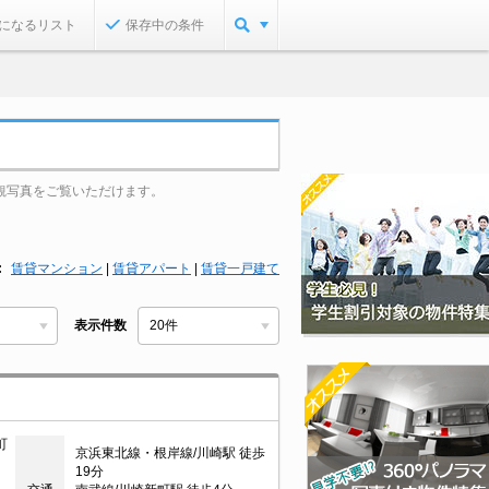
になるリスト
保存中の条件
観写真をご覧いただけます。
賃貸マンション
|
賃貸アパート
|
賃貸一戸建て
表示件数
町
京浜東北線・根岸線/川崎駅 徒歩
19分