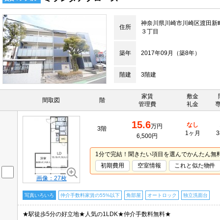
神奈川県川崎市川崎区渡田新
住所
３丁目
築年
2017年09月（築8年）
階建
3階建
家賃
敷金
間取図
階
管理費
礼金
15.6
なし
万円
3階
1ヶ月
3
6,500円
1分で完結！聞きたい項目を選んでかんたん無
初期費用
空室情報
これと似た物件
画像：27枚
写真いろいろ
仲介手数料家賃の55%以下
角部屋
オートロック
独立洗面台
★駅徒歩5分の好立地★人気の1LDK★仲介手数料無料★