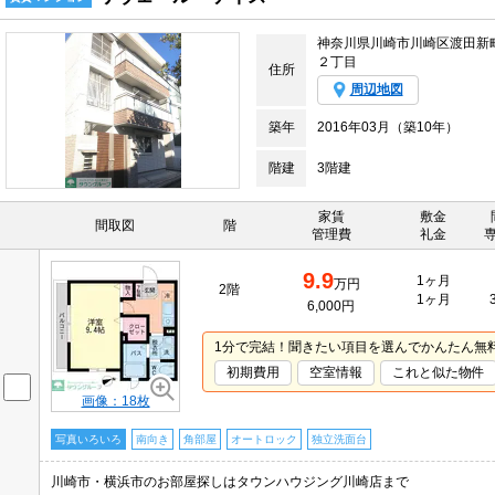
神奈川県川崎市川崎区渡田新
２丁目
住所
周辺地図
築年
2016年03月（築10年）
階建
3階建
家賃
敷金
間取図
階
管理費
礼金
9.9
1ヶ月
万円
2階
1ヶ月
6,000円
1分で完結！聞きたい項目を選んでかんたん無
初期費用
空室情報
これと似た物件
画像：18枚
写真いろいろ
南向き
角部屋
オートロック
独立洗面台
川崎市・横浜市のお部屋探しはタウンハウジング川崎店まで