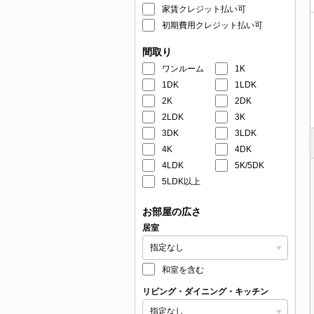
家賃クレジット払い可
初期費用クレジット払い可
間取り
ワンルーム
1K
1DK
1LDK
2K
2DK
2LDK
3K
3DK
3LDK
4K
4DK
4LDK
5K/5DK
5LDK以上
お部屋の広さ
居室
和室を含む
リビング・ダイニング・キッチン