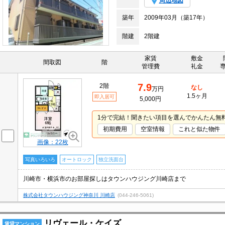
周辺地図
築年
2009年03月（築17年）
階建
2階建
家賃
敷金
間取図
階
管理費
礼金
7.9
2階
なし
万円
1.5ヶ月
即入居可
5,000円
1分で完結！聞きたい項目を選んでかんたん無
初期費用
空室情報
これと似た物件
画像：22枚
写真いろいろ
オートロック
独立洗面台
川崎市・横浜市のお部屋探しはタウンハウジング川崎店まで
株式会社タウンハウジング神奈川 川崎店
(044-246-5061)
リヴェール・ケイズ
賃貸マンション