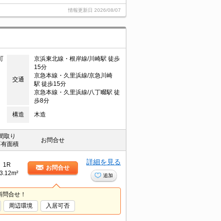
情報更新日
2026/08/07
町
京浜東北線・根岸線/川崎駅 徒歩
15分
京急本線・久里浜線/京急川崎
交通
駅 徒歩15分
京急本線・久里浜線/八丁畷駅 徒
歩8分
構造
木造
間取り
お問合せ
専有面積
詳細を見る
1R
お問合せ
3.12m²
追加
料問合せ！
周辺環境
入居可否