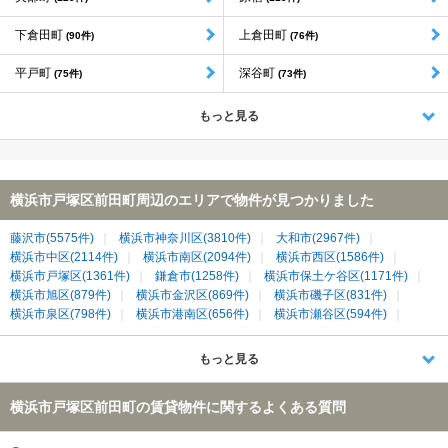
下倉田町
上倉田町
(90件)
(76件)
平戸町
深谷町
(75件)
(73件)
もっと見る
横浜市戸塚区前田町周辺のエリアで物件が見つかりました
藤沢市(5575件)
横浜市神奈川区(3810件)
大和市(2967件)
横浜市中区(2114件)
横浜市南区(2094件)
横浜市西区(1586件)
横浜市戸塚区(1361件)
鎌倉市(1258件)
横浜市保土ケ谷区(1171件)
横浜市旭区(879件)
横浜市金沢区(869件)
横浜市磯子区(831件)
横浜市泉区(798件)
横浜市港南区(656件)
横浜市瀬谷区(594件)
横浜市栄区(452件)
綾瀬市(216件)
もっと見る
横浜市戸塚区前田町の賃貸物件に関するよくある質問