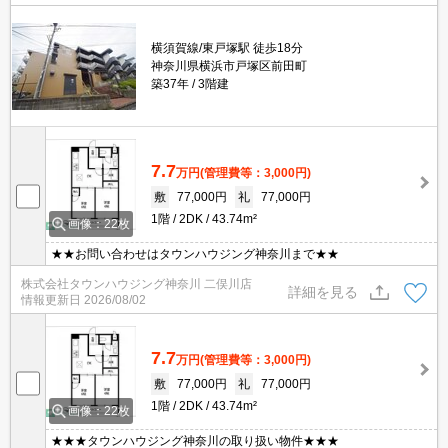
横須賀線/東戸塚駅 徒歩18分
神奈川県横浜市戸塚区前田町
築37年
3階建
7.7
万円
(管理費等：3,000円)
敷
77,000円
礼
77,000円
1階
2DK
43.74m²
画像：22枚
★★お問い合わせはタウンハウジング神奈川まで★★
株式会社タウンハウジング神奈川 二俣川店
詳細を見る
情報更新日
2026/08/02
7.7
万円
(管理費等：3,000円)
敷
77,000円
礼
77,000円
1階
2DK
43.74m²
画像：22枚
★★★タウンハウジング神奈川の取り扱い物件★★★