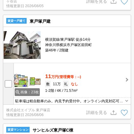
詳細を見る
ヶ谷店
情報更新日
2026/08/05
東戸塚戸建
賃貸一戸建て
横須賀線/東戸塚駅 徒歩14分
神奈川県横浜市戸塚区前田町
築46年
2階建
11
万円
(管理費等：--)
敷
11万
礼
なし
1-2階
4K
71.57m²
画像：23枚
駐車場は軽自動車のみ。内見予約受付中。オンライン内見対応可。
人気の戸建。スーパーへ300m。コンビニへ290m。防災セット35,3
株式会社エイブル 東戸塚店
10円。ぜひお問い合わせください。
詳細を見る
情報更新日
2026/08/06
サンヒルズ東戸塚C棟
賃貸マンション