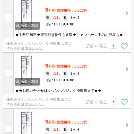
9
万円
(管理費等：6,500円)
敷
なし
礼
1ヶ月
1階
1K
19.87m²
画像：29枚
★手数料無料★架電付き物件も多数★キャンペーン中のお部屋も★
株式会社タウンハウジング神奈川 大船店
詳細を見る
情報更新日
2026/08/06
9
万円
(管理費等：6,500円)
敷
なし
礼
1ヶ月
1階
1K
19.87m²
画像：29枚
★★お問い合わせはタウンハウジング神奈川まで★★
株式会社タウンハウジング神奈川 藤沢店
詳細を見る
情報更新日
2026/08/06
9
万円
(管理費等：6,500円)
敷
なし
礼
1ヶ月