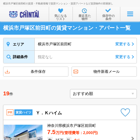
横浜市戸塚区前田町の賃貸・不動産情報で賃貸マンション・賃貸アパートなど賃貸物件の部屋探し
お部屋を探す
気になる
最近見た
保存中の
リスト
物件
条件
沿線・駅から
横浜市戸塚区前田町の賃貸マンション・アパート一覧
住所から
家賃相場から
横浜市戸塚区前田町
変更する
エリア
通勤通学時間から
詳細条件
指定なし
変更する
物件特集から
条件保存
物件新着メール
不動産会社から
TOP
19
件
Ｙ．Ｋハイム
PR
賃貸ハイツ
神奈川県横浜市戸塚区前田町
7.5
万円
(管理費等：2,000円)