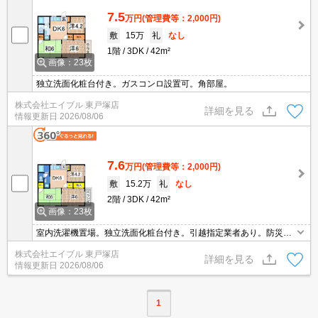
7.5
万円
(管理費等：2,000円)
敷
15万
礼
なし
1階
3DK
42m²
画像：23枚
独立洗面化粧台付き。ガスコンロ設置可。角部屋。
株式会社エイブル 東戸塚店
詳細を見る
情報更新日
2026/08/06
7.6
万円
(管理費等：2,000円)
敷
15.2万
礼
なし
2階
3DK
42m²
画像：23枚
室内洗濯機置場。独立洗面化粧台付き。引越指定業者あり。防災セ
ット39,490円。先行契約対応可能。保証委託料（賃料総額に対し、
株式会社エイブル 東戸塚店
初回額50％、月額2％）。
詳細を見る
情報更新日
2026/08/06
1