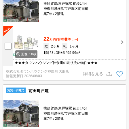
横須賀線/東戸塚駅 徒歩14分
神奈川県横浜市戸塚区前田町
築7年
2階建
22
万円
(管理費等：--)
敷
2ヶ月
礼
1ヶ月
1階
3LDK+S
95.96m²
画像：8枚
★★★タウンハウジング神奈川の取り扱い物件★★★
株式会社タウンハウジング神奈川 大船店
詳細を見る
情報更新日
2026/08/03
前田町戸建
賃貸一戸建て
横須賀線/東戸塚駅 徒歩14分
神奈川県横浜市戸塚区前田町
築7年
2階建