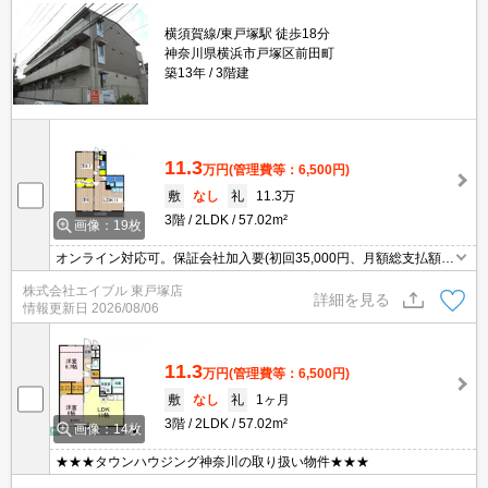
横須賀線/東戸塚駅 徒歩18分
神奈川県横浜市戸塚区前田町
築13年
3階建
11.3
万円
(管理費等：6,500円)
敷
なし
礼
11.3万
3階
2LDK
57.02m²
画像：19枚
オンライン対応可。保証会社加入要(初回35,000円、月額総支払額の
1％+800円/月)。室内には充実した設備。安心のセキュリティシステ
株式会社エイブル 東戸塚店
ム。収納たっぷり。住環境、あなたの目でお確かめください。
詳細を見る
情報更新日
2026/08/06
11.3
万円
(管理費等：6,500円)
敷
なし
礼
1ヶ月
3階
2LDK
57.02m²
画像：14枚
★★★タウンハウジング神奈川の取り扱い物件★★★