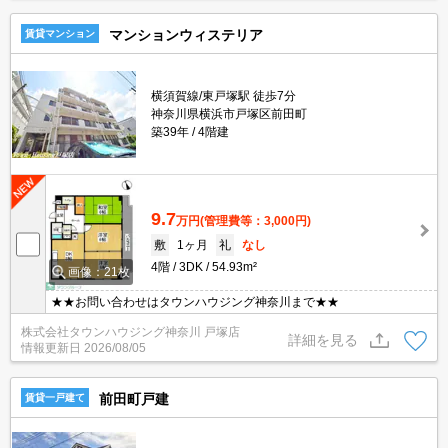
マンションウィステリア
賃貸マンション
横須賀線/東戸塚駅 徒歩7分
神奈川県横浜市戸塚区前田町
築39年
4階建
9.7
万円
(管理費等：3,000円)
敷
1ヶ月
礼
なし
4階
3DK
54.93m²
画像：21枚
★★お問い合わせはタウンハウジング神奈川まで★★
株式会社タウンハウジング神奈川 戸塚店
詳細を見る
情報更新日
2026/08/05
前田町戸建
賃貸一戸建て