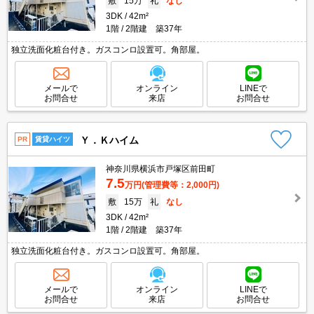
敷
15万
礼
なし
3DK
42m²
1階
2階建 築37年
独立洗面化粧台付き。ガスコンロ設置可。角部屋。
メールで
オンライン
LINEで
お問合せ
来店
お問合せ
Ｙ．Ｋハイム
PR
賃貸ハイツ
神奈川県横浜市戸塚区前田町
7.5
万円
(管理費等：2,000円)
敷
15万
礼
なし
3DK
42m²
1階
2階建 築37年
独立洗面化粧台付き。ガスコンロ設置可。角部屋。
メールで
オンライン
LINEで
お問合せ
来店
お問合せ