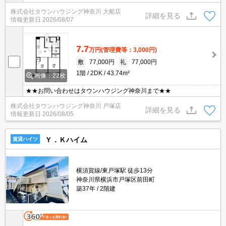
株式会社タウンハウジング神奈川 大船店
詳細を見る
情報更新日
2026/08/07
7.7
万円
(管理費等：3,000円)
敷
77,000円
礼
77,000円
1階
2DK
43.74m²
画像：22枚
★★お問い合わせはタウンハウジング神奈川まで★★
株式会社タウンハウジング神奈川 戸塚店
詳細を見る
情報更新日
2026/08/05
Ｙ．Ｋハイム
賃貸ハイツ
横須賀線/東戸塚駅 徒歩13分
神奈川県横浜市戸塚区前田町
築37年
2階建