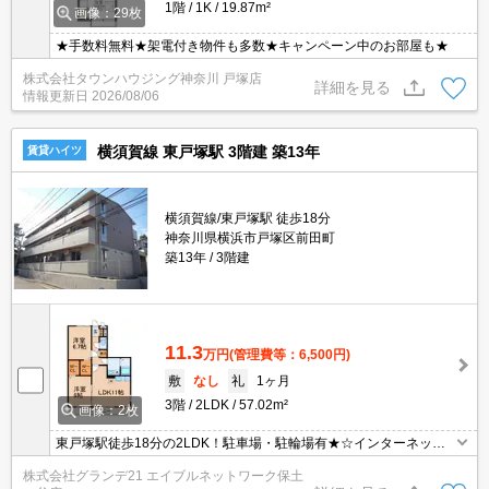
1階
1K
19.87m²
画像：29枚
★手数料無料★架電付き物件も多数★キャンペーン中のお部屋も★
株式会社タウンハウジング神奈川 戸塚店
詳細を見る
情報更新日
2026/08/06
横須賀線 東戸塚駅 3階建 築13年
賃貸ハイツ
横須賀線/東戸塚駅 徒歩18分
神奈川県横浜市戸塚区前田町
築13年
3階建
11.3
万円
(管理費等：6,500円)
敷
なし
礼
1ヶ月
3階
2LDK
57.02m²
画像：2枚
東戸塚駅徒歩18分の2LDK！駐車場・駐輪場有★☆インターネット
使用料無料！ALSOKホームセキュリティ加入物件です！
株式会社グランデ21 エイブルネットワーク保土