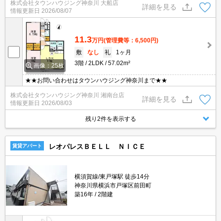
株式会社タウンハウジング神奈川 大船店
詳細を見る
情報更新日
2026/08/07
11.3
万円
(管理費等：6,500円)
敷
なし
礼
1ヶ月
3階
2LDK
57.02m²
画像：25枚
★★お問い合わせはタウンハウジング神奈川まで★★
株式会社タウンハウジング神奈川 湘南台店
詳細を見る
情報更新日
2026/08/03
残り2件を表示する
レオパレスＢＥＬＬ ＮＩＣＥ
賃貸アパート
横須賀線/東戸塚駅 徒歩14分
神奈川県横浜市戸塚区前田町
築16年
2階建