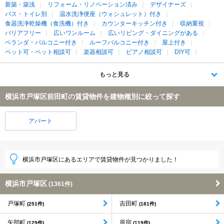
新築・築浅
リフォーム・リノベーション済み
デザイナーズ
バス・トイレ別
温水洗浄便座（ウォシュレット）付き
食器洗浄乾燥機（食洗機）付き
カウンターキッチン付き
収納重視
バリアフリー
広いワンルーム
広いリビング・ダイニングがある
ベランダ・バルコニー付き
ルーフバルコニー付き
屋上付き
ペット可・ペット相談可
楽器相談可
ピアノ相談可
DIY可
もっと見る
横浜市戸塚区前田町の賃貸物件を建物種別に絞って探す
アパート
横浜市戸塚区にあるエリアで賃貸物件が見つかりました！
横浜市戸塚区
(1361件)
戸塚町
吉田町
(251件)
(181件)
矢部町
原宿
(129件)
(119件)