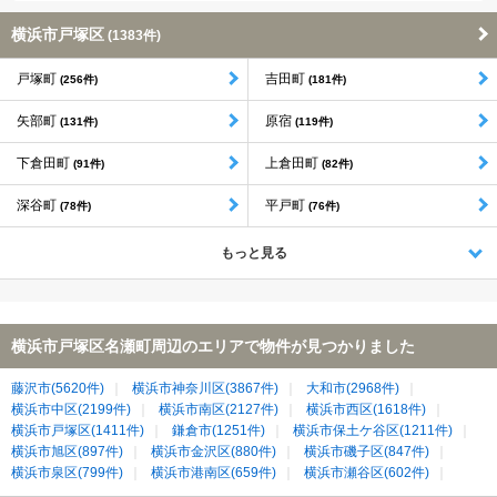
横浜市戸塚区
(1383件)
戸塚町
吉田町
(256件)
(181件)
矢部町
原宿
(131件)
(119件)
下倉田町
上倉田町
(91件)
(82件)
深谷町
平戸町
(78件)
(76件)
もっと見る
横浜市戸塚区名瀬町周辺のエリアで物件が見つかりました
藤沢市(5620件)
横浜市神奈川区(3867件)
大和市(2968件)
横浜市中区(2199件)
横浜市南区(2127件)
横浜市西区(1618件)
横浜市戸塚区(1411件)
鎌倉市(1251件)
横浜市保土ケ谷区(1211件)
横浜市旭区(897件)
横浜市金沢区(880件)
横浜市磯子区(847件)
横浜市泉区(799件)
横浜市港南区(659件)
横浜市瀬谷区(602件)
横浜市栄区(449件)
綾瀬市(223件)