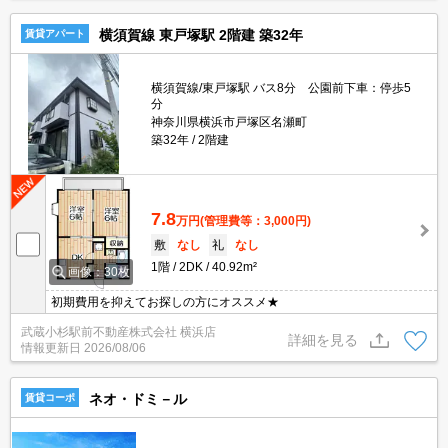
横須賀線 東戸塚駅 2階建 築32年
賃貸アパート
横須賀線/東戸塚駅 バス8分 公園前下車：停歩5
分
神奈川県横浜市戸塚区名瀬町
築32年
2階建
7.8
万円
(管理費等：3,000円)
敷
なし
礼
なし
1階
2DK
40.92m²
画像：30枚
初期費用を抑えてお探しの方にオススメ★
武蔵小杉駅前不動産株式会社 横浜店
詳細を見る
情報更新日
2026/08/06
ネオ・ドミ－ル
賃貸コーポ