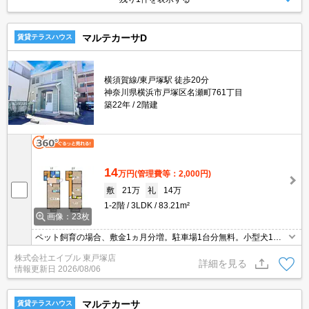
マルテカーサD
賃貸テラスハウス
横須賀線/東戸塚駅 徒歩20分
神奈川県横浜市戸塚区名瀬町761丁目
築22年
2階建
14
万円
(管理費等：2,000円)
敷
21万
礼
14万
1-2階
3LDK
83.21m²
画像：23枚
ペット飼育の場合、敷金1ヵ月分増。駐車場1台分無料。小型犬1匹
まで飼育可。アップライトピアノのみ可。保証会社更新料10,000円/
株式会社エイブル 東戸塚店
1年毎。戸建感覚のテラスハウス。原付バイク応相談。
詳細を見る
情報更新日
2026/08/06
マルテカーサ
賃貸テラスハウス