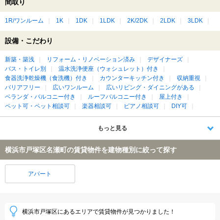
間取り
1R/ワンルーム
1K
1DK
1LDK
2K/2DK
2LDK
3LDK
設備・こだわり
新築・築浅
リフォーム・リノベーション済み
デザイナーズ
バス・トイレ別
温水洗浄便座（ウォシュレット）付き
食器洗浄乾燥機（食洗機）付き
カウンターキッチン付き
収納重視
バリアフリー
広いワンルーム
広いリビング・ダイニングがある
ベランダ・バルコニー付き
ルーフバルコニー付き
屋上付き
ペット可・ペット相談可
楽器相談可
ピアノ相談可
DIY可
もっと見る
横浜市戸塚区名瀬町の賃貸物件を建物種別に絞って探す
アパート
横浜市戸塚区にあるエリアで賃貸物件が見つかりました！