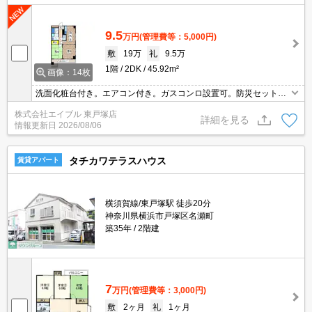
9.5
万円
(管理費等：5,000円)
敷
19万
礼
9.5万
1階
2DK
45.92m²
画像：14枚
洗面化粧台付き。エアコン付き。ガスコンロ設置可。防災セット35,
310円。引越会社貸主指定。駐車場1台分無料。保証会社加入要(月
株式会社エイブル 東戸塚店
額総支払額の50%、10,000円/年)。
詳細を見る
情報更新日
2026/08/06
タチカワテラスハウス
賃貸アパート
横須賀線/東戸塚駅 徒歩20分
神奈川県横浜市戸塚区名瀬町
築35年
2階建
7
万円
(管理費等：3,000円)
敷
2ヶ月
礼
1ヶ月