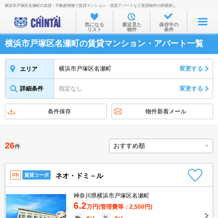
横浜市戸塚区名瀬町の賃貸・不動産情報で賃貸マンション・賃貸アパートなど賃貸物件の部屋探し
お部屋を探す
気になる
最近見た
保存中の
リスト
物件
条件
沿線・駅から
横浜市戸塚区名瀬町の賃貸マンション・アパート一覧
住所から
家賃相場から
横浜市戸塚区名瀬町
変更する
エリア
通勤通学時間から
詳細条件
指定なし
変更する
物件特集から
条件保存
物件新着メール
不動産会社から
TOP
26
件
ネオ・ドミ－ル
PR
賃貸コーポ
神奈川県横浜市戸塚区名瀬町
6.2
万円
(管理費等：2,500円)