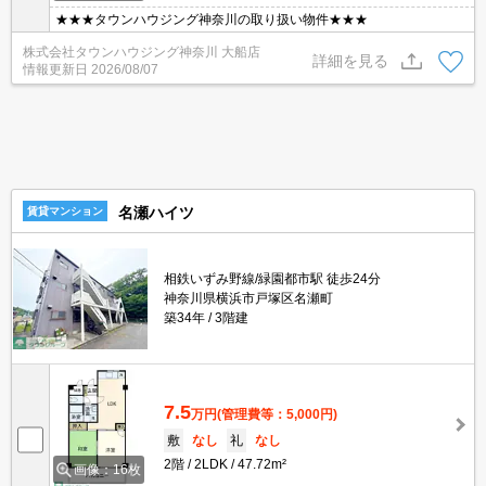
★★★タウンハウジング神奈川の取り扱い物件★★★
株式会社タウンハウジング神奈川 大船店
詳細を見る
情報更新日
2026/08/07
名瀬ハイツ
賃貸マンション
相鉄いずみ野線/緑園都市駅 徒歩24分
神奈川県横浜市戸塚区名瀬町
築34年
3階建
7.5
万円
(管理費等：5,000円)
敷
なし
礼
なし
2階
2LDK
47.72m²
画像：16枚