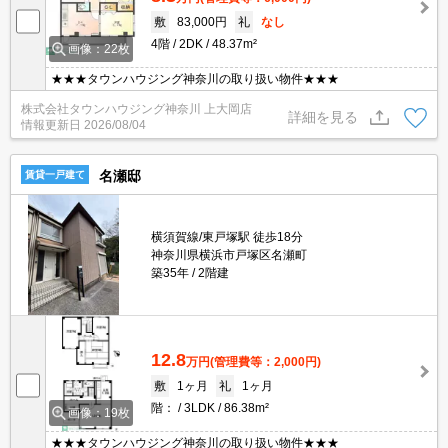
敷
83,000円
礼
なし
4階
2DK
48.37m²
画像：22枚
★★★タウンハウジング神奈川の取り扱い物件★★★
株式会社タウンハウジング神奈川 上大岡店
詳細を見る
情報更新日
2026/08/04
名瀬邸
賃貸一戸建て
横須賀線/東戸塚駅 徒歩18分
神奈川県横浜市戸塚区名瀬町
築35年
2階建
12.8
万円
(管理費等：2,000円)
敷
1ヶ月
礼
1ヶ月
階：
3LDK
86.38m²
画像：19枚
★★★タウンハウジング神奈川の取り扱い物件★★★