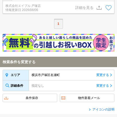
場合、敷金1ヵ月分増。ペット応相談。4階角部屋。まいばすけっと
株式会社エイブル 戸塚店
へ201m。画像の家具はCGであり付いていません。
詳細を見る
情報更新日
2026/08/06
1
検索条件を変更する
横浜市戸塚区名瀬町
変更する
エリア
詳細条件
指定なし
変更する
条件保存
物件新着メール
アイコンの説明