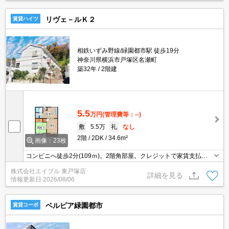
リヴェ－ルＫ２
賃貸ハイツ
相鉄いずみ野線/緑園都市駅 徒歩19分
神奈川県横浜市戸塚区名瀬町
築32年
2階建
5.5
万円
(管理費等：--)
敷
5.5万
礼
なし
2階
2DK
34.6m²
画像：23枚
コンビニへ徒歩2分(109ｍ)。2階角部屋。クレジットで家賃支払
可。先行契約対応可能。仲介手数料家賃の0.55ヶ月分。初期費用カ
株式会社エイブル 東戸塚店
ード払い可。住環境、あなたの目でお確かめください。
詳細を見る
情報更新日
2026/08/06
ベルピア緑園都市
賃貸コーポ