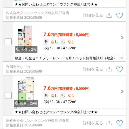
★★お問い合わせはタウンハウジング神奈川まで★★
株式会社タウンハウジング神奈川 戸塚店
詳細を見る
情報更新日
2026/08/09
7.6
万円
(管理費等：5,000円)
敷
なし
礼
なし
2階
2LDK
47.72m²
画像：2枚
敷金・礼金ゼロ！フリーレント1ヵ月！ペット飼育相談可（敷金2ヵ
月）エアコン、ウォシュレット、TVモニターホンあり！
合同会社なごみ
詳細を見る
情報更新日
2026/08/09
7.6
万円
(管理費等：5,000円)
敷
なし
礼
なし
2階
2LDK
47.72m²
画像：29枚
★★お問い合わせはタウンハウジング神奈川まで★★
株式会社タウンハウジング神奈川 戸塚店
詳細を見る
情報更新日
2026/08/09