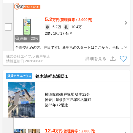
5.2
万円
(管理費等：3,000円)
敷
5.2万
礼
10.4万
2階
1K
17.4m²
画像：23枚
予算控えめの方、注目です!。新生活のスタートはここから。当店の
お薦め物件。住環境、あなたの目でお確かめください。ぜひお問い
株式会社エイブル 東戸塚店
合わせください。あなたの新生活応援します！。
詳細を見る
情報更新日
2026/08/06
鈴木法哲名瀬邸１
賃貸テラスハウス
横須賀線/東戸塚駅 徒歩22分
神奈川県横浜市戸塚区名瀬町
築35年
2階建
12.4
万円
(管理費等：2,000円)