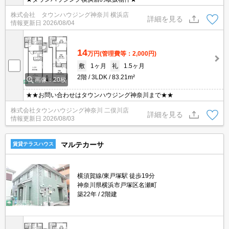
株式会社 タウンハウジング神奈川 横浜店
詳細を見る
情報更新日
2026/08/04
14
万円
(管理費等：2,000円)
敷
1ヶ月
礼
1.5ヶ月
2階
3LDK
83.21m²
画像：20枚
★★お問い合わせはタウンハウジング神奈川まで★★
株式会社タウンハウジング神奈川 二俣川店
詳細を見る
情報更新日
2026/08/03
マルテカーサ
賃貸テラスハウス
横須賀線/東戸塚駅 徒歩19分
神奈川県横浜市戸塚区名瀬町
築22年
2階建