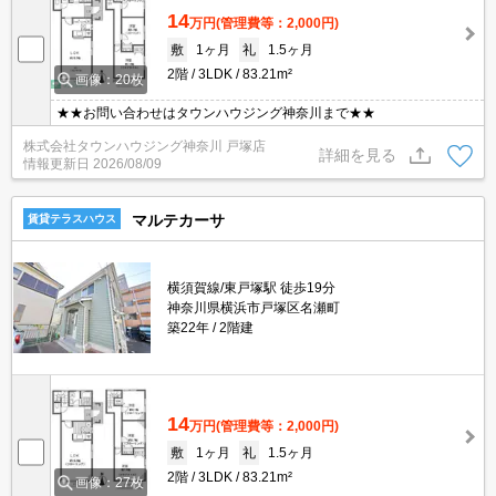
14
万円
(管理費等：2,000円)
敷
1ヶ月
礼
1.5ヶ月
2階
3LDK
83.21m²
画像：20枚
★★お問い合わせはタウンハウジング神奈川まで★★
株式会社タウンハウジング神奈川 戸塚店
詳細を見る
情報更新日
2026/08/09
マルテカーサ
賃貸テラスハウス
横須賀線/東戸塚駅 徒歩19分
神奈川県横浜市戸塚区名瀬町
築22年
2階建
14
万円
(管理費等：2,000円)
敷
1ヶ月
礼
1.5ヶ月
2階
3LDK
83.21m²
画像：27枚