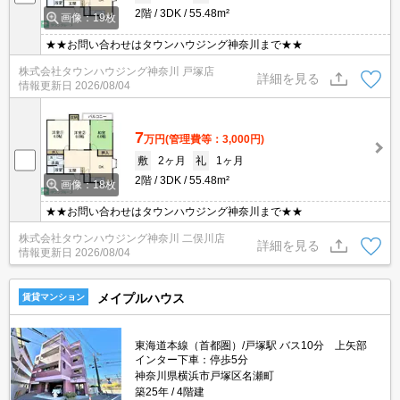
2階
3DK
55.48m²
画像：19枚
★★お問い合わせはタウンハウジング神奈川まで★★
株式会社タウンハウジング神奈川 戸塚店
詳細を見る
情報更新日
2026/08/04
7
万円
(管理費等：3,000円)
敷
2ヶ月
礼
1ヶ月
2階
3DK
55.48m²
画像：18枚
★★お問い合わせはタウンハウジング神奈川まで★★
株式会社タウンハウジング神奈川 二俣川店
詳細を見る
情報更新日
2026/08/04
メイプルハウス
賃貸マンション
東海道本線（首都圏）/戸塚駅 バス10分 上矢部
インター下車：停歩5分
神奈川県横浜市戸塚区名瀬町
築25年
4階建