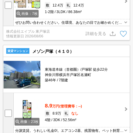
敷
12.4万
礼
12.4万
1-2階
3LDK
86.38m²
画像：7枚
ぜひお問い合わせください。住環境、あなたの目でお確かめくださ
い。見逃せませんね！。あなたの新生活応援します！。人気のファ
株式会社エイブル 東戸塚店
ミリー向け物件。内見予約受付中。内見は要予約。
詳細を見る
情報更新日
2026/08/06
メゾン戸塚（４１０）
賃貸マンション
東海道本線（首都圏）/戸塚駅 徒歩22分
神奈川県横浜市戸塚区名瀬町
築46年
7階建
8.9
万円
(管理費等：--)
敷
8.9万
礼
なし
4階
3DK
52.56m²
画像：23枚
分譲賃貸。うれしい礼金0!。エアコン2基、残置物有。ペット飼育の