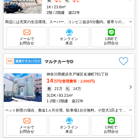
敷
なし
礼
なし
1K
23.6m²
2階
2階建 築22年
周辺には充実の生活環境。スーパー、コンビニ徒歩5分圏内。最寄りのバ
ス停まで2分。室内には充実した設備。保証会社加入要(初回月額総額5
0%、月次月額総額1%)。
メールで
オンライン
LINEで
お問合せ
来店
お問合せ
マルテカーサD
PR
賃貸テラスハウス
神奈川県横浜市戸塚区名瀬町761丁目
14
万円
(管理費等：2,000円)
敷
21万
礼
14万
3LDK
83.21m²
1-2階
2階建 築22年
ペット飼育の場合、敷金1ヵ月分増。駐車場1台分無料。小型犬1匹まで飼
育可。アップライトピアノのみ可。保証会社更新料10,000円/1年毎。戸建
感覚のテラスハウス。原付バイク応相談。
メールで
オンライン
LINEで
お問合せ
来店
お問合せ