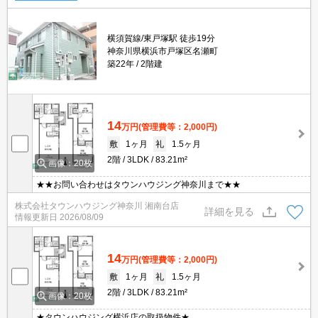
横須賀線/東戸塚駅 徒歩19分
神奈川県横浜市戸塚区名瀬町
築22年
2階建
14
万円
(管理費等：2,000円)
敷
1ヶ月
礼
1.5ヶ月
2階
3LDK
83.21m²
画像：20枚
★★お問い合わせはタウンハウジング神奈川まで★★
株式会社タウンハウジング神奈川 湘南台店
詳細を見る
情報更新日
2026/08/09
14
万円
(管理費等：2,000円)
敷
1ヶ月
礼
1.5ヶ月
2階
3LDK
83.21m²
画像：20枚
★タウンハウジング横浜店の取扱物件★