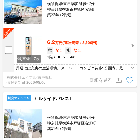
横須賀線/東戸塚駅 徒歩22分
神奈川県横浜市戸塚区名瀬町
築22年
2階建
6.2
万円
(管理費等：2,500円)
敷
なし
礼
なし
2階
1K
23.6m²
画像：7枚
周辺には充実の生活環境。スーパー、コンビニ徒歩5分圏内。最寄
りのバス停まで2分。室内には充実した設備。保証会社加入要(初回
株式会社エイブル 東戸塚店
月額総額50%、月次月額総額1%)。
詳細を見る
情報更新日
2026/08/06
ヒルサイドパレスⅡ
賃貸マンション
横須賀線/東戸塚駅 徒歩24分
神奈川県横浜市戸塚区名瀬町
築31年
2階建