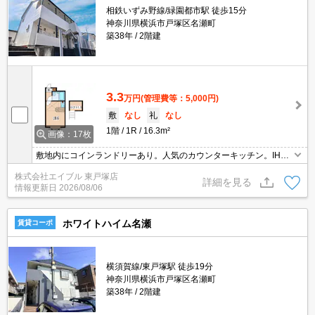
相鉄いずみ野線/緑園都市駅 徒歩15分
神奈川県横浜市戸塚区名瀬町
築38年
2階建
3.3
万円
(管理費等：5,000円)
敷
なし
礼
なし
1階
1R
16.3m²
画像：17枚
敷地内にコインランドリーあり。人気のカウンターキッチン。IH調
理器付き。仲介手数料家賃の0.55ヵ月分。
株式会社エイブル 東戸塚店
詳細を見る
情報更新日
2026/08/06
ホワイトハイム名瀬
賃貸コーポ
横須賀線/東戸塚駅 徒歩19分
神奈川県横浜市戸塚区名瀬町
築38年
2階建