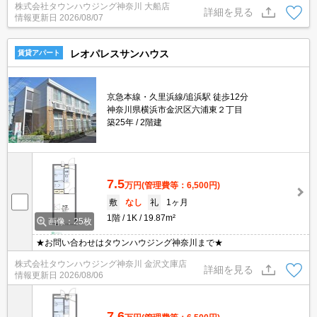
株式会社タウンハウジング神奈川 大船店
詳細を見る
情報更新日
2026/08/07
レオパレスサンハウス
賃貸アパート
京急本線・久里浜線/追浜駅 徒歩12分
神奈川県横浜市金沢区六浦東２丁目
築25年
2階建
7.5
万円
(管理費等：6,500円)
敷
なし
礼
1ヶ月
1階
1K
19.87m²
画像：25枚
★お問い合わせはタウンハウジング神奈川まで★
株式会社タウンハウジング神奈川 金沢文庫店
詳細を見る
情報更新日
2026/08/06
7.6