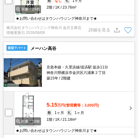
敷
なし
礼
1ヶ月
2階
1K
23.76m²
画像：29枚
★お問い合わせはタウンハウジング神奈川まで★
株式会社タウンハウジング神奈川 金沢文庫店
詳細を見る
情報更新日
2026/08/08
メーハン高谷
賃貸アパート
京急本線・久里浜線/追浜駅 徒歩11分
神奈川県横浜市金沢区六浦東２丁目
築15年
2階建
5.15
万円
(管理費等：3,000円)
敷
1ヶ月
礼
1ヶ月
1階
1K
21.18m²
画像：18枚
★お問い合わせはタウンハウジング神奈川まで★