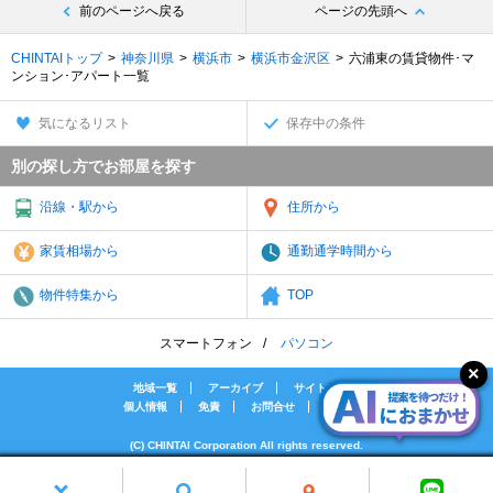
前のページへ戻る
ページの先頭へ
CHINTAIトップ
神奈川県
横浜市
横浜市金沢区
六浦東の賃貸物件･マ
ンション･アパート一覧
気になるリスト
保存中の条件
別の探し方でお部屋を探す
沿線・駅から
住所から
家賃相場から
通勤通学時間から
物件特集から
TOP
スマートフォン
パソコン
地域一覧
アーカイブ
サイトマップ
個人情報
免責
お問合せ
会社案内
(C) CHINTAI Corporation All rights reserved.
[PR]賃貸物件の疑問解決！教えてエイブルAGENT