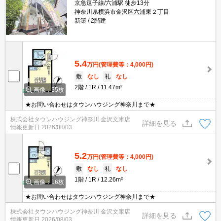
京急逗子線/六浦駅 徒歩13分
神奈川県横浜市金沢区六浦東２丁目
新築
2階建
5.4
万円
(管理費等：4,000円)
敷
なし
礼
なし
2階
1R
11.47m²
画像：35枚
★お問い合わせはタウンハウジング神奈川まで★
株式会社タウンハウジング神奈川 金沢文庫店
詳細を見る
情報更新日
2026/08/03
5.2
万円
(管理費等：4,000円)
敷
なし
礼
なし
1階
1R
12.26m²
画像：16枚
★お問い合わせはタウンハウジング神奈川まで★
株式会社タウンハウジング神奈川 金沢文庫店
詳細を見る
情報更新日
2026/08/03