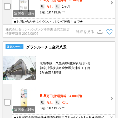
万円
(管理費等：6,500円)
敷
なし
礼
1ヶ月
1階
1K
19.87m²
画像：18枚
★お問い合わせはタウンハウジング神奈川まで★
株式会社タウンハウジング神奈川 金沢文庫店
詳細を見る
情報更新日
2026/08/06
グランルーチェ金沢八景
賃貸アパート
京急本線・久里浜線/追浜駅 徒歩9分
神奈川県横浜市金沢区六浦東１丁目
1年未満
3階建
6.5
万円
(管理費等：4,000円)
敷
なし
礼
なし
3階
1K
19.72m²
画像：24枚
★7月完成の新築物件★先着5名限定フリーレント1ヶ月★高速イン