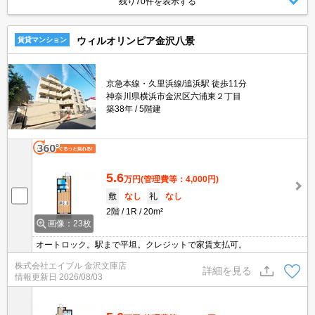
残り70件を表示する
ウィルオリンピア金沢八景
賃貸マンション
京急本線・久里浜線/追浜駅 徒歩11分
神奈川県横浜市金沢区六浦東２丁目
築38年
5階建
5.6
万円
(管理費等：4,000円)
敷
なし
礼
なし
2階
1R
20m²
画像：23枚
オートロック。駅まで平坦。クレジットで家賃支払可。
株式会社エイブル 金沢文庫店
詳細を見る
情報更新日
2026/08/03