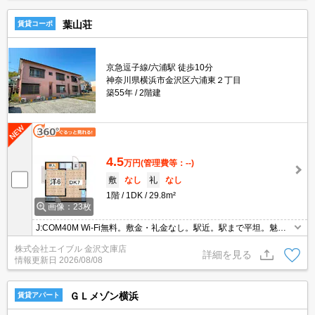
葉山荘
賃貸コーポ
京急逗子線/六浦駅 徒歩10分
神奈川県横浜市金沢区六浦東２丁目
築55年
2階建
4.5
万円
(管理費等：--)
敷
なし
礼
なし
1階
1DK
29.8m²
画像：23枚
J:COM40M Wi-Fi無料。敷金・礼金なし。駅近。駅まで平坦。魅力
的な賃料。初期費用がおさえられる物件。オンライン申込対応可。
株式会社エイブル 金沢文庫店
仲介手数料家賃の55%。日当たり良好！心地よい室内環境！。
詳細を見る
情報更新日
2026/08/08
ＧＬメゾン横浜
賃貸アパート