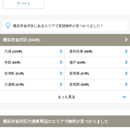
アパート
横浜市金沢区にあるエリアで賃貸物件が見つかりました！
横浜市金沢区
(884件)
六浦
釜利谷東
(109件)
(98件)
寺前
瀬戸
(66件)
(64件)
谷津町
富岡東
(51件)
(47件)
六浦南
富岡西
(47件)
(36件)
もっと見る
横浜市金沢区六浦東周辺のエリアで物件が見つかりました