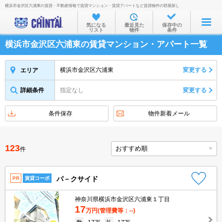
横浜市金沢区六浦東の賃貸・不動産情報で賃貸マンション・賃貸アパートなど賃貸物件の部屋探し
お部屋を探す
気になる
最近見た
保存中の
リスト
物件
条件
沿線・駅から
横浜市金沢区六浦東の賃貸マンション・アパート一覧
住所から
家賃相場から
横浜市金沢区六浦東
変更する
エリア
通勤通学時間から
詳細条件
指定なし
変更する
物件特集から
条件保存
物件新着メール
不動産会社から
TOP
123
件
パ－クサイド
PR
賃貸コーポ
神奈川県横浜市金沢区六浦東１丁目
17
万円
(管理費等：--)