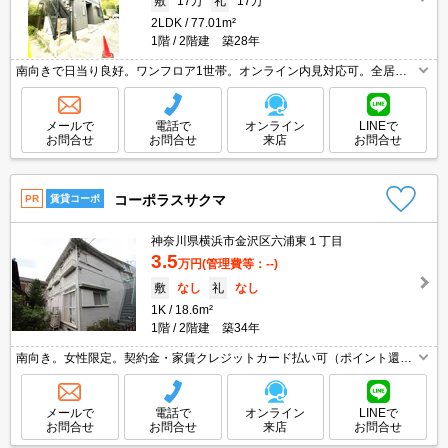
敷
17万
礼
17万
2LDK
77.01m²
1階
2階建 築28年
南向きで日当り良好。ワンフロア1世帯。オンライン内見対応可。全居室
に収納スペースあり。仲介手数料家賃の55%。店長イチオシ。駅近。駅ま
で平坦。画像の家具小物家電はCGであり付いていません。
メールで
電話で
オンライン
LINEで
お問合せ
お問合せ
来店
お問合せ
コーポラスサクマ
PR
賃貸コーポ
神奈川県横浜市金沢区六浦東１丁目
3.5
万円
(管理費等：--)
敷
なし
礼
なし
1K
18.6m²
1階
2階建 築34年
南向き。女性限定。契約金・家賃クレジットカード払い可（ポイント還元
あり）。仲介手数料家賃の55%。経済的な都市ガス使用。現地待ち合わ
せ、物件ご案内可能。最新の空室状況はお気軽にお問い合わせ下さい。
メールで
電話で
オンライン
LINEで
お問合せ
お問合せ
来店
お問合せ