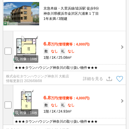
京急本線・久里浜線/追浜駅 徒歩9分
神奈川県横浜市金沢区六浦東１丁目
1年未満
3階建
6.8
万円
(管理費等：4,000円)
敷
なし
礼
なし
1階
1K
25.08m²
画像：18枚
★★★タウンハウジング神奈川の取り扱い物件★★★
株式会社タウンハウジング神奈川 大船店
詳細を見る
情報更新日
2026/08/08
6.8
万円
(管理費等：4,000円)
敷
なし
礼
なし
1階
1K
24.93m²
画像：18枚
★★★タウンハウジング神奈川の取り扱い物件★★★