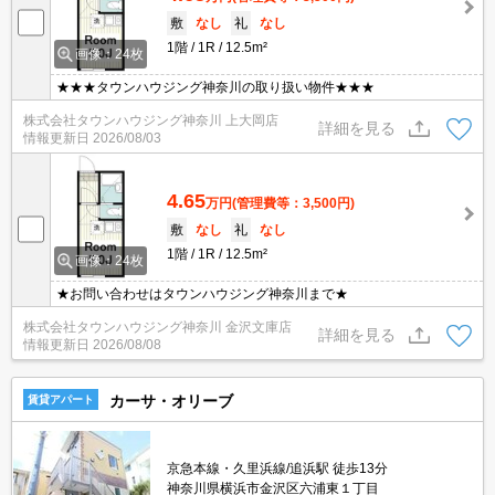
敷
なし
礼
なし
1階
1R
12.5m²
画像：24枚
★★★タウンハウジング神奈川の取り扱い物件★★★
株式会社タウンハウジング神奈川 上大岡店
詳細を見る
情報更新日
2026/08/03
4.65
万円
(管理費等：3,500円)
敷
なし
礼
なし
1階
1R
12.5m²
画像：24枚
★お問い合わせはタウンハウジング神奈川まで★
株式会社タウンハウジング神奈川 金沢文庫店
詳細を見る
情報更新日
2026/08/08
カーサ・オリーブ
賃貸アパート
京急本線・久里浜線/追浜駅 徒歩13分
神奈川県横浜市金沢区六浦東１丁目