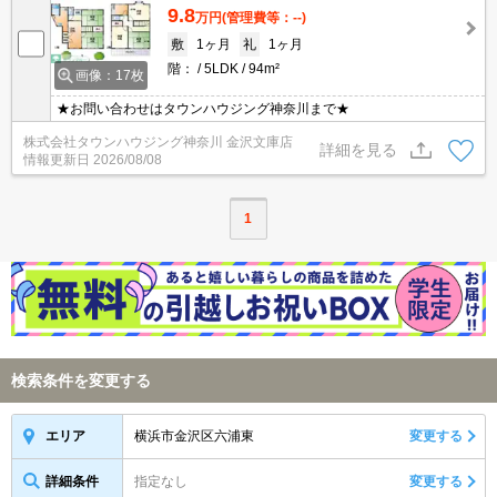
9.8
万円
(管理費等：--)
敷
1ヶ月
礼
1ヶ月
階：
5LDK
94m²
画像：17枚
★お問い合わせはタウンハウジング神奈川まで★
株式会社タウンハウジング神奈川 金沢文庫店
詳細を見る
情報更新日
2026/08/08
1
検索条件を変更する
横浜市金沢区六浦東
変更する
エリア
詳細条件
指定なし
変更する