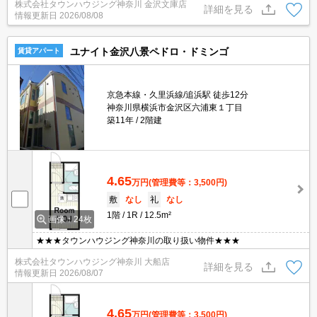
株式会社タウンハウジング神奈川 金沢文庫店
詳細を見る
情報更新日
2026/08/08
ユナイト金沢八景ペドロ・ドミンゴ
賃貸アパート
京急本線・久里浜線/追浜駅 徒歩12分
神奈川県横浜市金沢区六浦東１丁目
築11年
2階建
4.65
万円
(管理費等：3,500円)
敷
なし
礼
なし
1階
1R
12.5m²
画像：24枚
★★★タウンハウジング神奈川の取り扱い物件★★★
株式会社タウンハウジング神奈川 大船店
詳細を見る
情報更新日
2026/08/07
4.65
万円
(管理費等：3,500円)