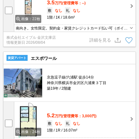
3.5
万円
(管理費等：--)
敷
なし
礼
なし
1階
1K
18.6m²
画像：22枚
南向き。女性限定。契約金・家賃クレジットカード払い可（ポイン
ト還元あり）。仲介手数料家賃の55%。経済的な都市ガス使用。現
株式会社エイブル 金沢文庫店
地待ち合わせ、物件ご案内可能。最新の空室状況はお気軽にお問い
詳細を見る
情報更新日
2026/08/04
合わせ下さい。
エスポワール
賃貸アパート
京急逗子線/六浦駅 徒歩14分
神奈川県横浜市金沢区六浦東３丁目
築19年
2階建
5.2
万円
(管理費等：3,000円)
敷
なし
礼
なし
1階
1R
16.07m²
画像：24枚