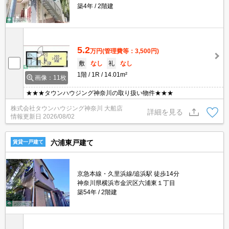
築4年
2階建
5.2
万円
(管理費等：3,500円)
敷
なし
礼
なし
1階
1R
14.01m²
画像：11枚
★★★タウンハウジング神奈川の取り扱い物件★★★
株式会社タウンハウジング神奈川 大船店
詳細を見る
情報更新日
2026/08/02
六浦東戸建て
賃貸一戸建て
京急本線・久里浜線/追浜駅 徒歩14分
神奈川県横浜市金沢区六浦東１丁目
築54年
2階建