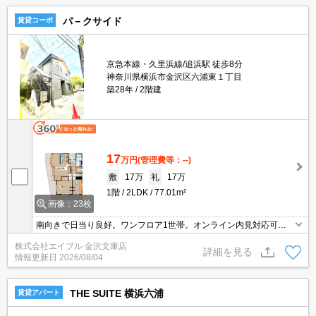
パ－クサイド
賃貸コーポ
京急本線・久里浜線/追浜駅 徒歩8分
神奈川県横浜市金沢区六浦東１丁目
築28年
2階建
17
万円
(管理費等：--)
敷
17万
礼
17万
1階
2LDK
77.01m²
画像：23枚
南向きで日当り良好。ワンフロア1世帯。オンライン内見対応可。
全居室に収納スペースあり。仲介手数料家賃の55%。店長イチオ
株式会社エイブル 金沢文庫店
シ。駅近。駅まで平坦。画像の家具小物家電はCGであり付いていま
詳細を見る
情報更新日
2026/08/04
せん。
THE SUITE 横浜六浦
賃貸アパート