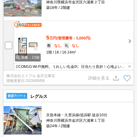
神奈川県横浜市金沢区六浦東２丁目
築18年
2階建
5
万円
(管理費等：5,000円)
敷
なし
礼
なし
1階
1K
16.14m²
画像：23枚
J:COM1G Wi-Fi無料。うれしい礼金0!。日当たり良好！心地よい室
内環境！。収納たっぷり。初期費用がおさえられる物件。契約金・
株式会社エイブル 金沢文庫店
家賃クレジットカード払い可（ポイント還元あり）。
詳細を見る
情報更新日
2026/08/08
レグルス
賃貸アパート
京急本線・久里浜線/追浜駅 徒歩10分
神奈川県横浜市金沢区六浦東１丁目
築24年
2階建