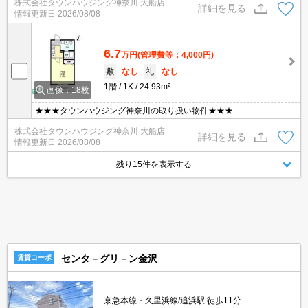
株式会社タウンハウジング神奈川 大船店
詳細を見る
情報更新日
2026/08/08
6.7
万円
(管理費等：4,000円)
敷
なし
礼
なし
1階
1K
24.93m²
画像：18枚
★★★タウンハウジング神奈川の取り扱い物件★★★
株式会社タウンハウジング神奈川 大船店
詳細を見る
情報更新日
2026/08/08
残り15件を表示する
センタ－グリ－ン金沢
賃貸コーポ
京急本線・久里浜線/追浜駅 徒歩11分