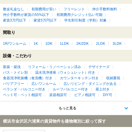
敷金礼金なし
初期費用が安い
フリーレント
仲介手数料無料
仲介手数料が家賃の55%以下
初期費用クレジット払い可能
家賃3万円以下
家賃5万円以下
学生割引制度（学割）対象
間取り
1R/ワンルーム
1K
1DK
1LDK
2K/2DK
2LDK
3LDK
設備・こだわり
新築・築浅
リフォーム・リノベーション済み
デザイナーズ
バス・トイレ別
温水洗浄便座（ウォシュレット）付き
食器洗浄乾燥機（食洗機）付き
カウンターキッチン付き
収納重視
バリアフリー
広いワンルーム
広いリビング・ダイニングがある
ベランダ・バルコニー付き
ルーフバルコニー付き
屋上付き
ペット可・ペット相談可
楽器相談可
ピアノ相談可
DIY可
もっと見る
横浜市金沢区六浦東の賃貸物件を建物種別に絞って探す