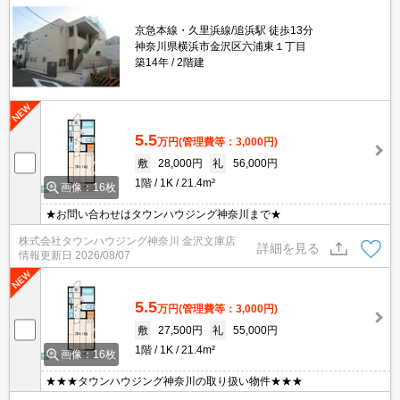
京急本線・久里浜線/追浜駅 徒歩13分
神奈川県横浜市金沢区六浦東１丁目
築14年
2階建
5.5
万円
(管理費等：3,000円)
敷
28,000円
礼
56,000円
1階
1K
21.4m²
画像：16枚
★お問い合わせはタウンハウジング神奈川まで★
株式会社タウンハウジング神奈川 金沢文庫店
詳細を見る
情報更新日
2026/08/07
5.5
万円
(管理費等：3,000円)
敷
27,500円
礼
55,000円
1階
1K
21.4m²
画像：16枚
★★★タウンハウジング神奈川の取り扱い物件★★★