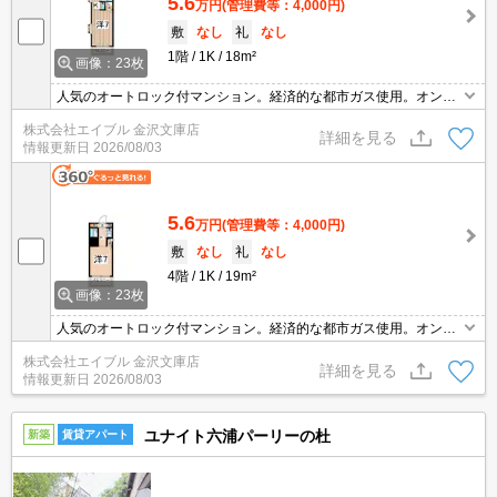
5.6
万円
(管理費等：4,000円)
敷
なし
礼
なし
1階
1K
18m²
画像：23枚
人気のオートロック付マンション。経済的な都市ガス使用。オンラ
イン内見対応可。初期費用がおさえられる物件。契約金・家賃クレ
株式会社エイブル 金沢文庫店
ジットカード払い可（ポイント還元あり）。敷金・礼金なし。全居
詳細を見る
情報更新日
2026/08/03
室フローリング。
5.6
万円
(管理費等：4,000円)
敷
なし
礼
なし
4階
1K
19m²
画像：23枚
人気のオートロック付マンション。経済的な都市ガス使用。オンラ
イン内見対応可。初期費用がおさえられる物件。契約金・家賃クレ
株式会社エイブル 金沢文庫店
ジットカード払い可（ポイント還元あり）。敷金・礼金なし。全居
詳細を見る
情報更新日
2026/08/03
室フローリング。
ユナイト六浦パーリーの杜
新築
賃貸アパート