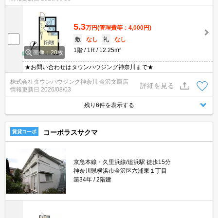
5.3
万円
(管理費等：4,000円)
敷
なし
礼
なし
1階
1R
12.25m²
画像：20枚
★お問い合わせはタウンハウジング神奈川まで★
株式会社タウンハウジング神奈川 金沢文庫店
詳細を見る
情報更新日
2026/08/03
残り6件を表示する
コーポラスサクマ
賃貸コーポ
京急本線・久里浜線/追浜駅 徒歩15分
神奈川県横浜市金沢区六浦東１丁目
築34年
2階建