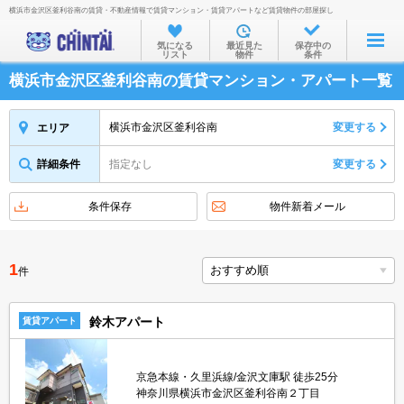
横浜市金沢区釜利谷南の賃貸・不動産情報で賃貸マンション・賃貸アパートなど賃貸物件の部屋探し
お部屋を探す
気になる
最近見た
保存中の
リスト
物件
条件
沿線・駅から
横浜市金沢区釜利谷南の賃貸マンション・アパート一覧
住所から
家賃相場から
横浜市金沢区釜利谷南
変更する
エリア
通勤通学時間から
詳細条件
指定なし
変更する
物件特集から
条件保存
物件新着メール
不動産会社から
TOP
1
件
鈴木アパート
賃貸アパート
京急本線・久里浜線/金沢文庫駅 徒歩25分
神奈川県横浜市金沢区釜利谷南２丁目