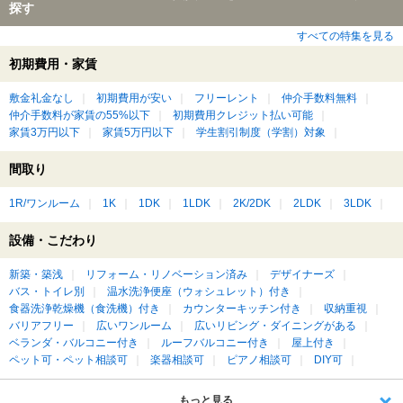
探す
すべての特集を見る
初期費用・家賃
敷金礼金なし
初期費用が安い
フリーレント
仲介手数料無料
仲介手数料が家賃の55%以下
初期費用クレジット払い可能
家賃3万円以下
家賃5万円以下
学生割引制度（学割）対象
間取り
1R/ワンルーム
1K
1DK
1LDK
2K/2DK
2LDK
3LDK
設備・こだわり
新築・築浅
リフォーム・リノベーション済み
デザイナーズ
バス・トイレ別
温水洗浄便座（ウォシュレット）付き
食器洗浄乾燥機（食洗機）付き
カウンターキッチン付き
収納重視
バリアフリー
広いワンルーム
広いリビング・ダイニングがある
ベランダ・バルコニー付き
ルーフバルコニー付き
屋上付き
ペット可・ペット相談可
楽器相談可
ピアノ相談可
DIY可
もっと見る