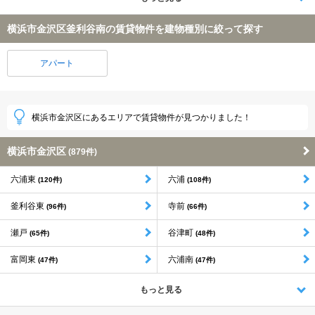
横浜市金沢区釜利谷南の賃貸物件を建物種別に絞って探す
アパート
横浜市金沢区にあるエリアで賃貸物件が見つかりました！
横浜市金沢区
(879件)
六浦東
六浦
(120件)
(108件)
釜利谷東
寺前
(96件)
(66件)
瀬戸
谷津町
(65件)
(48件)
富岡東
六浦南
(47件)
(47件)
もっと見る