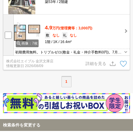
築53年
2階建
4.9
万円
(管理費等：3,000円)
敷
なし
礼
なし
1階
1K
16.4m²
画像：7枚
初期費用無料。トリプルゼロ(敷金・礼金・仲介手数料0円)。7月末
までの契約に限り、火災保険料・保証料は貸主負担。鍵交換代0
株式会社エイブル 金沢文庫店
円。バス・トイレ別。ロフト付き。当社オススメの物件。クレジッ
詳細を見る
情報更新日
2026/08/09
トで家賃支払可。
1
検索条件を変更する