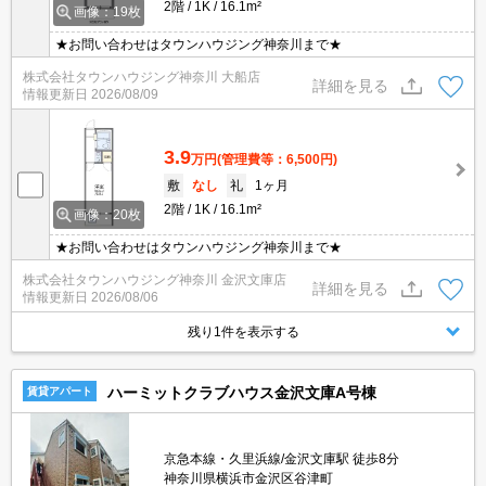
2階
1K
16.1m²
画像：19枚
★お問い合わせはタウンハウジング神奈川まで★
株式会社タウンハウジング神奈川 大船店
詳細を見る
情報更新日
2026/08/09
3.9
万円
(管理費等：6,500円)
敷
なし
礼
1ヶ月
2階
1K
16.1m²
画像：20枚
★お問い合わせはタウンハウジング神奈川まで★
株式会社タウンハウジング神奈川 金沢文庫店
詳細を見る
情報更新日
2026/08/06
残り1件を表示する
ハーミットクラブハウス金沢文庫A号棟
賃貸アパート
京急本線・久里浜線/金沢文庫駅 徒歩8分
神奈川県横浜市金沢区谷津町