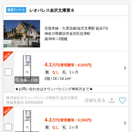
レオパレス金沢文庫第８
賃貸アパート
京急本線・久里浜線/金沢文庫駅 徒歩7分
神奈川県横浜市金沢区谷津町
築38年
2階建
4.1
万円
(管理費等：6,500円)
敷
なし
礼
1ヶ月
2階
1K
16.1m²
画像：19枚
★お問い合わせはタウンハウジング神奈川まで★
株式会社タウンハウジング神奈川 金沢文庫店
詳細を見る
情報更新日
2026/08/09
4.1
万円
(管理費等：6,500円)
敷
なし
礼
1ヶ月