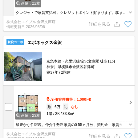
画像：22枚
クレジットで家賃支払可。クレジットポイント貯まります。駅まで
平坦。仲介手数料家賃の0.55ヵ月分(税込)。温水洗浄便座付き。角
株式会社エイブル 金沢文庫店
部屋。J:COM320M Wi-Fi無料。
詳細を見る
情報更新日
2026/08/06
エポネックス金沢
賃貸コーポ
京急本線・久里浜線/金沢文庫駅 徒歩11分
神奈川県横浜市金沢区谷津町
築37年
2階建
6
万円
(管理費等：1,000円)
敷
6万
礼
なし
1階
2K
33.8m²
画像：23枚
緑豊かな住環境。仲介手数料家賃の0.55ヵ月分。契約金・家賃クレ
ジットカード払い可（ポイント還元あり）。エアコン1基付き。礼
株式会社エイブル 金沢文庫店
金なし。男性限定。画像の家具小物家電はCGであり付いていませ
詳細を見る