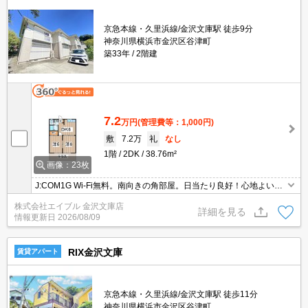
京急本線・久里浜線/金沢文庫駅 徒歩9分
神奈川県横浜市金沢区谷津町
築33年
2階建
7.2
万円
(管理費等：1,000円)
敷
7.2万
礼
なし
1階
2DK
38.76m²
画像：23枚
J:COM1G Wi-Fi無料。南向きの角部屋。日当たり良好！心地よい室
内環境！。オンライン内見対応可。仲介手数料家賃の55%。当店の
株式会社エイブル 金沢文庫店
お薦め物件。画像の家具小物家電はCGであり付いていません。駅
詳細を見る
情報更新日
2026/08/09
近。
RIX金沢文庫
賃貸アパート
京急本線・久里浜線/金沢文庫駅 徒歩11分
神奈川県横浜市金沢区谷津町