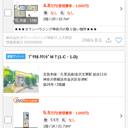
4.8
万円
(管理費等：3,000円)
敷
なし
礼
なし
2階
1R
10.7m²
画像：19枚
★★★タウンハウジング神奈川の取り扱い物件★★★
株式会社タウンハウジング神奈川 上大岡店
詳細を見る
情報更新日
2026/08/09
ﾌﾟﾘﾓｵ-ｸﾗﾝﾄﾞＭＴ(1-C・1-D)
賃貸アパート
京急本線・久里浜線/金沢文庫駅 徒歩11分
神奈川県横浜市金沢区谷津町
築26年
2階建
5.5
万円
(管理費等：1,000円)
敷
5.5万
礼
なし
1階
1K
21.73m²