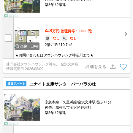
築8年
2階建
4.8
万円
(管理費等：3,000円)
敷
なし
礼
なし
2階
1R
10.7m²
画像：19枚
★お問い合わせはタウンハウジング神奈川まで★
株式会社タウンハウジング神奈川 金沢文庫店
詳細を見る
情報更新日
2026/08/09
ユナイト文庫サンタ・バーバラの杜
賃貸アパート
京急本線・久里浜線/金沢文庫駅 徒歩11分
神奈川県横浜市金沢区谷津町
築8年
2階建