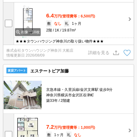
6.4
万円
(管理費等：6,500円)
敷
なし
礼
1ヶ月
2階
1K
19.87m²
画像：18枚
★★★タウンハウジング神奈川の取り扱い物件★★★
株式会社タウンハウジング神奈川 大船店
詳細を見る
情報更新日
2026/08/09
エステートピア加藤
賃貸アパート
京急本線・久里浜線/金沢文庫駅 徒歩9分
神奈川県横浜市金沢区谷津町
築33年
2階建
7.2
万円
(管理費等：1,000円)
敷
1ヶ月
礼
なし