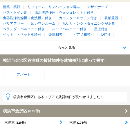
新築・築浅
リフォーム・リノベーション済み
デザイナーズ
バス・トイレ別
温水洗浄便座（ウォシュレット）付き
食器洗浄乾燥機（食洗機）付き
カウンターキッチン付き
収納重視
バリアフリー
広いワンルーム
広いリビング・ダイニングがある
ベランダ・バルコニー付き
ルーフバルコニー付き
屋上付き
ペット可・ペット相談可
楽器相談可
ピアノ相談可
DIY可
もっと見る
横浜市金沢区谷津町の賃貸物件を建物種別に絞って探す
アパート
横浜市金沢区にあるエリアで賃貸物件が見つかりました！
横浜市金沢区
(879件)
六浦東
六浦
(120件)
(108件)