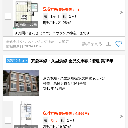
5.6
万円
(管理費等：--)
敷
1ヶ月
礼
1ヶ月
5階
1K
21.26m²
画像：20枚
★お問い合わせはタウンハウジング神奈川まで★
株式会社タウンハウジング神奈川 大船店
詳細を見る
情報更新日
2026/08/09
京急本線・久里浜線 金沢文庫駅 2階建 築15年
賃貸マンション
京急本線・久里浜線/金沢文庫駅 徒歩9分
神奈川県横浜市金沢区谷津町
築15年
2階建
6.4
万円
(管理費等：6,500円)
敷
なし
礼
1ヶ月
2階
1K
19.87m²