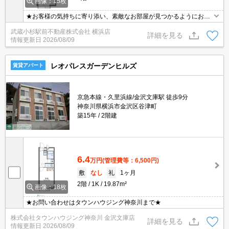
画像：15枚
★お客様の気持ちに寄り添い、素敵なお部屋が見つかるようにお手
伝いさせて頂きます♪★入居に関するご相談などお気軽にお問い合わ
武蔵小杉駅前不動産株式会社 横浜店
せくださいませ♪♪
詳細を見る
情報更新日
2026/08/09
レオパレスガーデンヒルズ
賃貸アパート
京急本線・久里浜線/金沢文庫駅 徒歩9分
神奈川県横浜市金沢区谷津町
築15年
2階建
6.4
万円
(管理費等：6,500円)
敷
なし
礼
1ヶ月
2階
1K
19.87m²
画像：18枚
★お問い合わせはタウンハウジング神奈川まで★
株式会社タウンハウジング神奈川 金沢文庫店
詳細を見る
情報更新日
2026/08/09