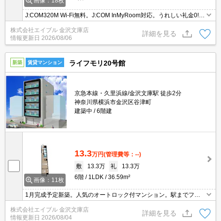
画像：18枚
J:COM320M Wi-Fi無料。J:COM InMyRoom対応。うれしい礼金0!。
駅近。駅まで平坦。全室南向き。日当たり良好！心地よい室内環
株式会社エイブル 金沢文庫店
境！。オンライン申込対応可。仲介手数料家賃の55%。
詳細を見る
情報更新日
2026/08/06
ライフモリ20号館
新築
賃貸マンション
京急本線・久里浜線/金沢文庫駅 徒歩2分
神奈川県横浜市金沢区谷津町
建築中
6階建
13.3
万円
(管理費等：--)
敷
13.3万
礼
13.3万
6階
1LDK
36.59m²
画像：11枚
1月完成予定新築。人気のオートロック付マンション。駅までフラ
ット。エレベーター1基付き。経済的な都市ガス使用。仲介手数料
株式会社エイブル 金沢文庫店
家賃の0.55ヵ月分。
詳細を見る
情報更新日
2026/08/04