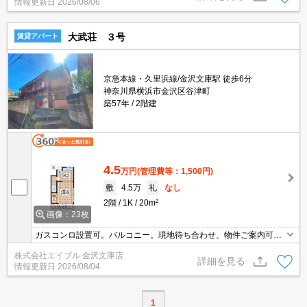
情報更新日
2026/08/06
ん。
大武荘 ３号
賃貸アパート
京急本線・久里浜線/金沢文庫駅 徒歩6分
神奈川県横浜市金沢区谷津町
築57年
2階建
4.5
万円
(管理費等：1,500円)
敷
4.5万
礼
なし
2階
1K
20m²
画像：23枚
ガスコンロ設置可。バルコニー。現地待ち合わせ、物件ご案内可
能。日当たり良好。2階角部屋。浴室はシャワーのみ。クレジット
株式会社エイブル 金沢文庫店
で家賃支払可。仲介手数料家賃の55%。
詳細を見る
情報更新日
2026/08/04
1