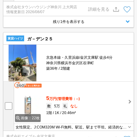
株式会社タウンハウジング神奈川 上大岡店
詳細を見る
情報更新日
2026/08/07
残り1件を表示する
ガ－デン２５
賃貸ハイツ
京急本線・久里浜線/金沢文庫駅 徒歩4分
神奈川県横浜市金沢区谷津町
築36年
2階建
5
万円
(管理費等：--)
敷
5万
礼
なし
1階
1K
20.46m²
画像：22枚
女性限定。J:COM320M Wi-Fi無料。駅近。駅まで平坦。経済的な都
市ガス使用。全室南向き。全戸角部屋。日当たり良好！心地よい室
株式会社エイブル 金沢文庫店