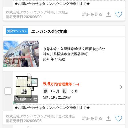
★お問い合わせはタウンハウジング神奈川まで★
株式会社タウンハウジング神奈川 大船店
詳細を見る
情報更新日
2026/08/09
エレガンス金沢文庫
賃貸マンション
京急本線・久里浜線/金沢文庫駅 徒歩3分
神奈川県横浜市金沢区谷津町
築40年
5階建
5.6
万円
(管理費等：--)
敷
1ヶ月
礼
1ヶ月
5階
1K
21.26m²
画像：20枚
★お問い合わせはタウンハウジング神奈川まで★
株式会社タウンハウジング神奈川 金沢文庫店
詳細を見る
情報更新日
2026/08/05