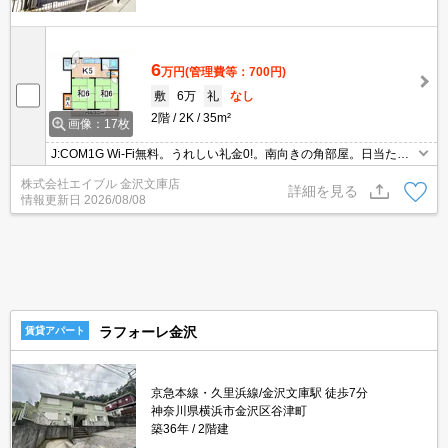
6
万円
(管理費等：700円)
敷
6万
礼
なし
2階
2K
35m²
画像：17枚
J:COM1G Wi-Fi無料。うれしい礼金0!。南向きの角部屋。日当たり
良好！心地よい室内環境！。オンライン内見対応可。駅近。駅まで
株式会社エイブル 金沢文庫店
平坦。仲介手数料家賃の55%。当店のお薦め物件。
詳細を見る
情報更新日
2026/08/08
ラフォーレ金沢
賃貸アパート
京急本線・久里浜線/金沢文庫駅 徒歩7分
神奈川県横浜市金沢区谷津町
築36年
2階建