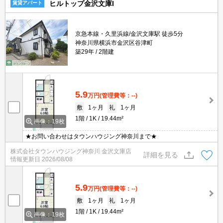
ヒルトップ金沢文庫I
賃貸アパート
京急本線・久里浜線/金沢文庫駅 徒歩5分
神奈川県横浜市金沢区谷津町
築29年
2階建
5.9
万円
(管理費等：--)
敷
1ヶ月
礼
1ヶ月
1階
1K
19.44m²
画像：19枚
★お問い合わせはタウンハウジング神奈川まで★
株式会社タウンハウジング神奈川 金沢文庫店
詳細を見る
情報更新日
2026/08/08
5.9
万円
(管理費等：--)
敷
1ヶ月
礼
1ヶ月
1階
1K
19.44m²
画像：19枚