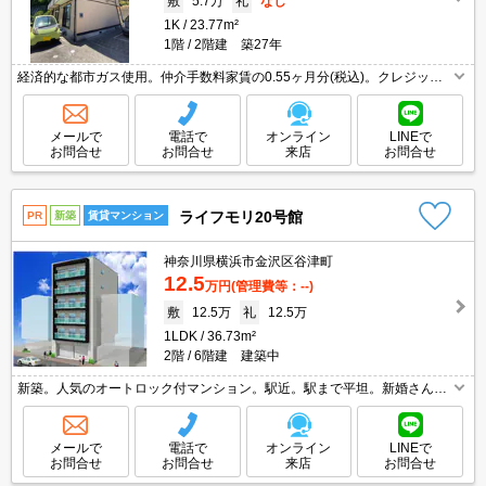
敷
5.7万
礼
なし
1K
23.77m²
1階
2階建 築27年
経済的な都市ガス使用。仲介手数料家賃の0.55ヶ月分(税込)。クレジット
ポイント貯まります。初期費用・家賃カード払い可。オンライン内見対応
可。駐車場は敷地内。インターネット高速1Ｇ無料。
メールで
電話で
オンライン
LINEで
お問合せ
お問合せ
来店
お問合せ
ライフモリ20号館
PR
新築
賃貸マンション
神奈川県横浜市金沢区谷津町
12.5
万円
(管理費等：--)
敷
12.5万
礼
12.5万
1LDK
36.73m²
2階
6階建 建築中
新築。人気のオートロック付マンション。駅近。駅まで平坦。新婚さんに
オススメ!。オンライン申込対応可。仲介手数料家賃の55%。24時間高速
インターネット無料使い放題。経済的な都市ガス使用。
メールで
電話で
オンライン
LINEで
お問合せ
お問合せ
来店
お問合せ