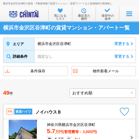
横浜市金沢区谷津町の賃貸・不動産情報で賃貸マンション・賃貸アパートなど賃貸物件の部屋探し
お部屋を探す
気になる
最近見た
保存中の
リスト
物件
条件
沿線・駅から
横浜市金沢区谷津町の賃貸マンション・アパート一覧
住所から
家賃相場から
横浜市金沢区谷津町
変更する
エリア
通勤通学時間から
詳細条件
指定なし
変更する
物件特集から
条件保存
物件新着メール
不動産会社から
TOP
49
件
ノイハウスＢ
PR
賃貸ハイツ
神奈川県横浜市金沢区谷津町
5.7
万円
(管理費等：3,000円)