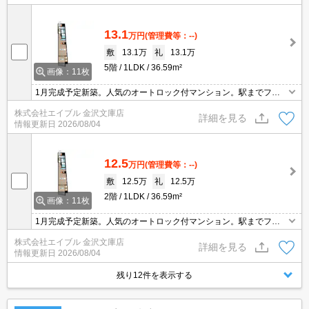
13.1
万円
(管理費等：--)
敷
13.1万
礼
13.1万
5階
1LDK
36.59m²
画像：11枚
1月完成予定新築。人気のオートロック付マンション。駅までフラ
ット。エレベーター1基付き。経済的な都市ガス使用。仲介手数料
株式会社エイブル 金沢文庫店
家賃の0.55ヵ月分。
詳細を見る
情報更新日
2026/08/04
12.5
万円
(管理費等：--)
敷
12.5万
礼
12.5万
2階
1LDK
36.59m²
画像：11枚
1月完成予定新築。人気のオートロック付マンション。駅までフラ
ット。エレベーター1基付き。経済的な都市ガス使用。仲介手数料
株式会社エイブル 金沢文庫店
家賃の0.55ヵ月分。
詳細を見る
情報更新日
2026/08/04
残り12件を表示する