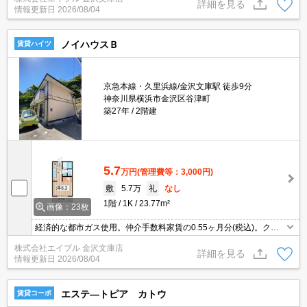
内環境！。仲介手数料家賃の55%。当店のお薦め物件。
詳細を見る
情報更新日
2026/08/04
ノイハウスＢ
賃貸ハイツ
京急本線・久里浜線/金沢文庫駅 徒歩9分
神奈川県横浜市金沢区谷津町
築27年
2階建
5.7
万円
(管理費等：3,000円)
敷
5.7万
礼
なし
1階
1K
23.77m²
画像：23枚
経済的な都市ガス使用。仲介手数料家賃の0.55ヶ月分(税込)。クレ
ジットポイント貯まります。初期費用・家賃カード払い可。オンラ
株式会社エイブル 金沢文庫店
イン内見対応可。駐車場は敷地内。インターネット高速1Ｇ無料。
詳細を見る
情報更新日
2026/08/04
エステ―トピア カトウ
賃貸コーポ