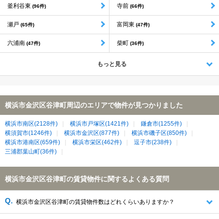
釜利谷東
寺前
(96件)
(66件)
瀬戸
富岡東
(65件)
(47件)
六浦南
柴町
(47件)
(36件)
もっと見る
横浜市金沢区谷津町周辺のエリアで物件が見つかりました
横浜市南区(2128件)
横浜市戸塚区(1421件)
鎌倉市(1255件)
横須賀市(1246件)
横浜市金沢区(877件)
横浜市磯子区(850件)
横浜市港南区(659件)
横浜市栄区(462件)
逗子市(238件)
三浦郡葉山町(36件)
横浜市金沢区谷津町の賃貸物件に関するよくある質問
横浜市金沢区谷津町の賃貸物件数はどれくらいありますか？