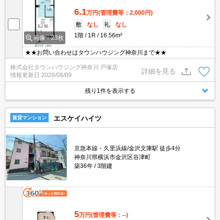
6.1
万円
(管理費等：2,000円)
敷
なし
礼
なし
1階
1R
16.56m²
画像：23枚
★★お問い合わせはタウンハウジング神奈川まで★★
株式会社タウンハウジング神奈川 戸塚店
詳細を見る
情報更新日
2026/08/09
残り1件を表示する
エスケイハイツ
賃貸マンション
京急本線・久里浜線/金沢文庫駅 徒歩4分
神奈川県横浜市金沢区谷津町
築36年
3階建
5
万円
(管理費等：--)