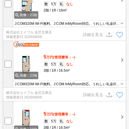
敷
5万
礼
なし
2階
1R
16m²
画像：23枚
J:COM320M Wi-Fi無料。J:COM InMyRoom対応。うれしい礼金0!。
駅近。駅まで平坦。全室南向き。日当たり良好！心地よい室内環
株式会社エイブル 金沢文庫店
境！。オンライン申込対応可。仲介手数料家賃の55%。
詳細を見る
情報更新日
2026/08/06
5
万円
(管理費等：--)
敷
5万
礼
なし
3階
1R
16.5m²
画像：23枚
J:COM320M Wi-Fi無料。J:COM InMyRoom対応。うれしい礼金0!。
駅近。駅まで平坦。全室南向き。日当たり良好！心地よい室内環
株式会社エイブル 金沢文庫店
境！。オンライン申込対応可。仲介手数料家賃の55%。
詳細を見る
情報更新日
2026/08/06
5
万円
(管理費等：--)
敷
5万
礼
なし
3階
1R
16.5m²