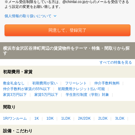
※メール受信制限をしている方は、@chintai.co.jpからのメールを受信できる
よう設定の変更をお願い致します。
個人情報の取り扱いについて
横浜市金沢区谷津町周辺の賃貸物件をテーマ・特集・間取りから探
す
すべての特集を見る
初期費用・家賃
敷金礼金なし
初期費用が安い
フリーレント
仲介手数料無料
仲介手数料が家賃の55%以下
初期費用クレジット払い可能
家賃3万円以下
家賃5万円以下
学生割引制度（学割）対象
間取り
1R/ワンルーム
1K
1DK
1LDK
2K/2DK
2LDK
3LDK
設備・こだわり