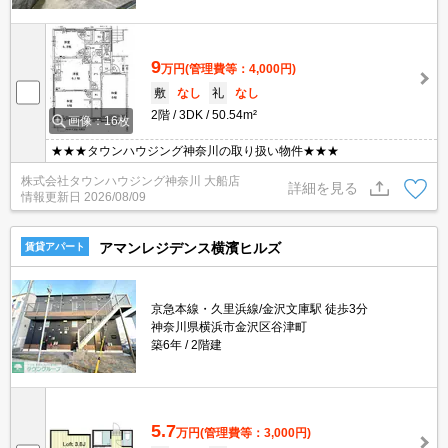
9
万円
(管理費等：4,000円)
敷
なし
礼
なし
2階
3DK
50.54m²
画像：16枚
★★★タウンハウジング神奈川の取り扱い物件★★★
株式会社タウンハウジング神奈川 大船店
詳細を見る
情報更新日
2026/08/09
アマンレジデンス横濱ヒルズ
賃貸アパート
京急本線・久里浜線/金沢文庫駅 徒歩3分
神奈川県横浜市金沢区谷津町
築6年
2階建
5.7
万円
(管理費等：3,000円)