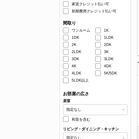
家賃クレジット払い可
初期費用クレジット払い可
間取り
ワンルーム
1K
1DK
1LDK
2K
2DK
2LDK
3K
3DK
3LDK
4K
4DK
4LDK
5K/5DK
5LDK以上
お部屋の広さ
居室
和室を含む
リビング・ダイニング・キッチン