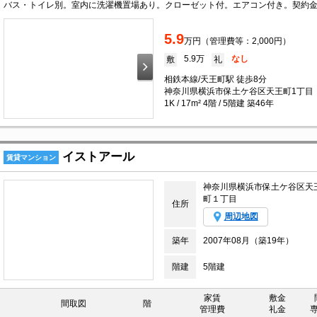
5.9
万円（管理費等：2,000円）
5.9万
なし
敷
礼
相鉄本線/天王町駅 徒歩8分
神奈川県横浜市保土ケ谷区天王町1丁目
1K / 17m² 4階 / 5階建 築46年
イストアール
賃貸マンション
神奈川県横浜市保土ケ谷区天
町１丁目
住所
周辺地図
築年
2007年08月（築19年）
階建
5階建
家賃
敷金
間取図
階
管理費
礼金