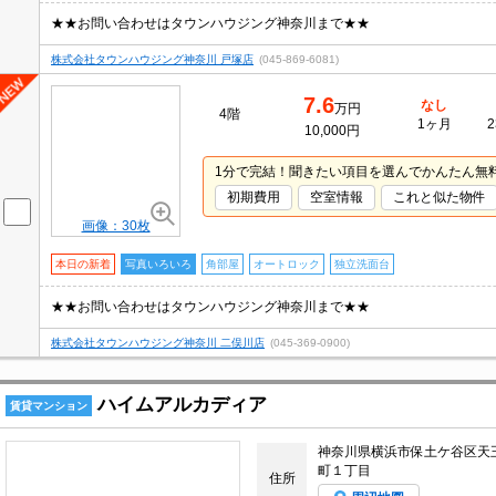
★★お問い合わせはタウンハウジング神奈川まで★★
株式会社タウンハウジング神奈川 戸塚店
(045-869-6081)
7.6
なし
万円
4階
1ヶ月
2
10,000円
1分で完結！聞きたい項目を選んでかんたん無
初期費用
空室情報
これと似た物件
画像：30枚
本日の新着
写真いろいろ
角部屋
オートロック
独立洗面台
★★お問い合わせはタウンハウジング神奈川まで★★
株式会社タウンハウジング神奈川 二俣川店
(045-369-0900)
ハイムアルカディア
賃貸マンション
神奈川県横浜市保土ケ谷区天
町１丁目
住所