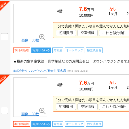
7.6
なし
万円
4階
1ヶ月
2
10,000円
1分で完結！聞きたい項目を選んでかんたん無
初期費用
空室情報
これと似た物件
画像：30枚
本日の新着
写真いろいろ
角部屋
オートロック
独立洗面台
★最新の空き室状況・見学希望などのお問合せは タウンハウジングまで
株式会社タウンハウジング神奈川 菊名店
(045-401-2351)
7.6
なし
万円
4階
1ヶ月
2
10,000円
1分で完結！聞きたい項目を選んでかんたん無
初期費用
空室情報
これと似た物件
画像：30枚
本日の新着
写真いろいろ
角部屋
オートロック
独立洗面台