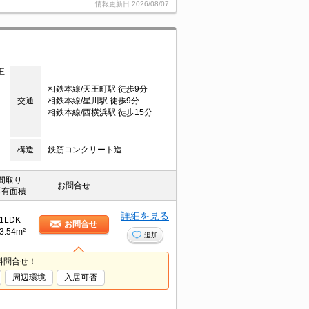
情報更新日
2026/08/07
王
相鉄本線/天王町駅 徒歩9分
交通
相鉄本線/星川駅 徒歩9分
相鉄本線/西横浜駅 徒歩15分
構造
鉄筋コンクリート造
間取り
お問合せ
専有面積
詳細を見る
1LDK
お問合せ
3.54m²
追加
料問合せ！
周辺環境
入居可否