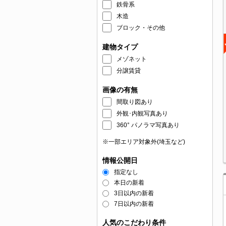
鉄骨系
木造
ブロック・その他
建物タイプ
メゾネット
分譲賃貸
画像の有無
間取り図あり
外観･内観写真あり
360° パノラマ写真あり
※一部エリア対象外(埼玉など)
情報公開日
指定なし
本日の新着
3日以内の新着
7日以内の新着
人気のこだわり条件