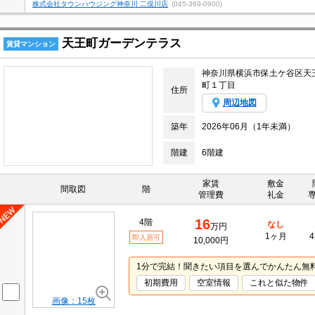
株式会社タウンハウジング神奈川 二俣川店
(045-369-0900)
天王町ガーデンテラス
賃貸マンション
神奈川県横浜市保土ケ谷区天
町１丁目
住所
周辺地図
築年
2026年06月（1年未満）
階建
6階建
家賃
敷金
間取図
階
管理費
礼金
16
4階
なし
万円
1ヶ月
4
即入居可
10,000円
1分で完結！聞きたい項目を選んでかんたん無
初期費用
空室情報
これと似た物件
画像：15枚