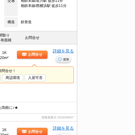
交通
相鉄本線/星川駅 徒歩11分
相鉄本線/西横浜駅 徒歩11分
構造
鉄骨造
間取り
お問合せ
専有面積
詳細を見る
1K
お問合せ
20m²
追加
料問合せ！
周辺環境
入居可否
お気軽に♪★
情報更新日
2026/08/07
詳細を見る
1K
お問合せ