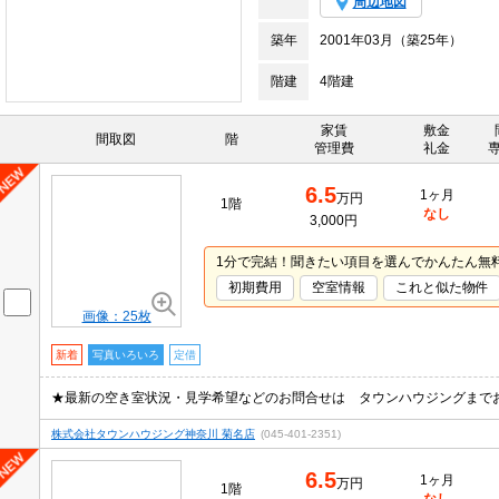
周辺地図
築年
2001年03月（築25年）
階建
4階建
家賃
敷金
間取図
階
管理費
礼金
6.5
1ヶ月
万円
1階
なし
3,000円
1分で完結！聞きたい項目を選んでかんたん無
初期費用
空室情報
これと似た物件
画像：25枚
新着
写真いろいろ
定借
★最新の空き室状況・見学希望などのお問合せは タウンハウジングまで
株式会社タウンハウジング神奈川 菊名店
(045-401-2351)
6.5
1ヶ月
万円
1階