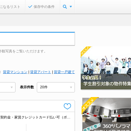
になるリスト
保存中の条件
外観写真をご覧いただけます。
賃貸マンション
|
賃貸アパート
|
賃貸一戸建て
表示件数
バス・トイレ別。インターネット無料使い放題。室内洗濯機置場。IH調理器付き。契約金・家賃クレジットカード払い可（ポイント還元あり）。オンライン内見相談可。