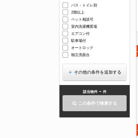
バス・トイレ別
2階以上
ペット相談可
室内洗濯機置場
エアコン付
駐車場付
オートロック
独立洗面台
その他の条件を追加する
-
該当物件
件
この条件で検索する