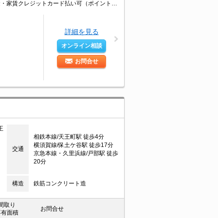
バス・トイレ別。室内に洗濯機置場あり。クローゼット付。エアコン付き。契約金・家賃クレジットカード払い可（ポイント還元あり）。イオンへ98mで買物便利。駅まで平坦。
詳細を見る
オンライン相談
お問合せ
王
相鉄本線/天王町駅 徒歩4分
横須賀線/保土ケ谷駅 徒歩17分
交通
京急本線・久里浜線/戸部駅 徒歩
20分
構造
鉄筋コンクリート造
間取り
お問合せ
専有面積