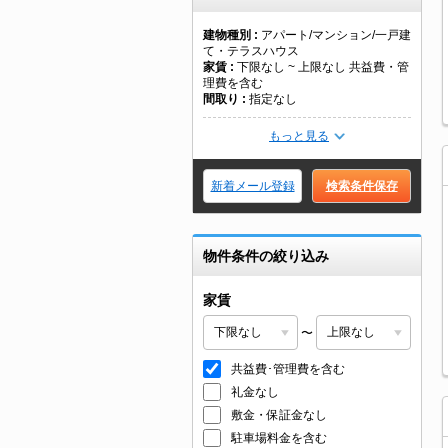
建物種別
アパート/マンション/一戸建
て・テラスハウス
家賃
下限なし ~ 上限なし 共益費・管
理費を含む
間取り
指定なし
もっと見る
新着メール登録
検索条件保存
物件条件の絞り込み
家賃
〜
共益費･管理費を含む
礼金なし
敷金・保証金なし
駐車場料金を含む