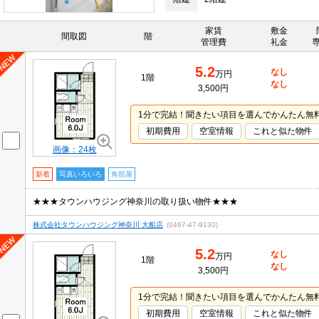
家賃
敷金
間取図
階
管理費
礼金
5.2
なし
万円
1階
なし
3,500円
1分で完結！聞きたい項目を選んでかんたん無
初期費用
空室情報
これと似た物件
画像：24枚
新着
写真いろいろ
角部屋
★★★タウンハウジング神奈川の取り扱い物件★★★
株式会社タウンハウジング神奈川 大船店
(0467-47-9130)
5.2
なし
万円
1階
なし
3,500円
1分で完結！聞きたい項目を選んでかんたん無
初期費用
空室情報
これと似た物件