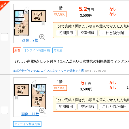
5.2
1階
なし
万円
なし
即入居可
3,500円
1分で完結！聞きたい項目を選んでかんたん無
初期費用
空室情報
これと似た物件
画像：2枚
新着
オンライン相談可能
角部屋
株式会社グランデ21 エイブルネットワーク保土ヶ谷店
(045-730-0800)
5
1階
なし
万円
なし
1
即入居可
3,500円
1分で完結！聞きたい項目を選んでかんたん無
初期費用
空室情報
これと似た物件
画像：11枚
オンライン相談可能