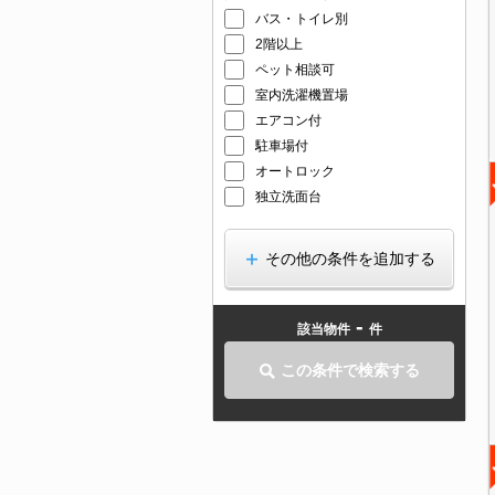
バス・トイレ別
2階以上
ペット相談可
室内洗濯機置場
エアコン付
駐車場付
オートロック
独立洗面台
その他の条件を追加する
-
該当物件
件
この条件で検索する