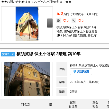
★★お問い合わせはタウンハウジング神奈川まで★★
5.2
万円（管理費等：4,000円）
なし
なし
敷
礼
横須賀線/保土ケ谷駅 徒歩14分
神奈川県横浜市保土ケ谷区霞台
1R / 14.4m² 1階 / 2階建 築11年
横須賀線 保土ケ谷駅 2階建 築10年
賃貸コーポ
神奈川県横浜市保土ケ谷区霞
住所
周辺地図
築年
2016年06月（築10年）
階建
2階建
家賃
敷金
間取図
階
管理費
礼金