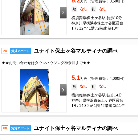
5.2
万円（管理費等：3,500円）
なし
なし
敷
礼
横須賀線/保土ケ谷駅 徒歩10分
神奈川県横浜市保土ケ谷区霞台
1R / 12m² 1階 / 2階建 築10年
ユナイト保土ヶ谷マルティナの調べ
PR
賃貸アパート
★★お問い合わせはタウンハウジング神奈川まで★★
5.1
万円（管理費等：4,000円）
なし
なし
敷
礼
横須賀線/保土ケ谷駅 徒歩14分
神奈川県横浜市保土ケ谷区霞台
1R / 14.39m² 1階 / 2階建 築11年
ユナイト保土ヶ谷マルティナの調べ
PR
賃貸アパート