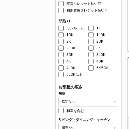
家賃クレジット払い可
初期費用クレジット払い可
間取り
ワンルーム
1K
1DK
1LDK
2K
2DK
2LDK
3K
3DK
3LDK
4K
4DK
4LDK
5K/5DK
5LDK以上
お部屋の広さ
居室
和室を含む
リビング・ダイニング・キッチン