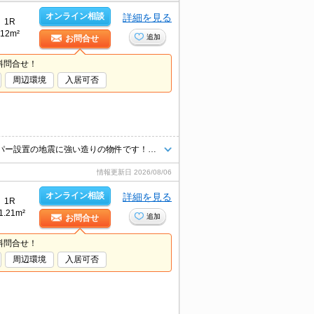
オンライン相談
詳細を見る
1R
12m²
追加
お問合せ
料問合せ！
周辺環境
入居可否
うれしい家電6点セット付き！2人入居もOK♪次世代の制振装置ウィンダンパー設置の地震に強い造りの物件です！バストイレ別、1口コンロ、TVモニターホン、ロフト付き！
情報更新日
2026/08/06
オンライン相談
詳細を見る
1R
1.21m²
追加
お問合せ
料問合せ！
周辺環境
入居可否