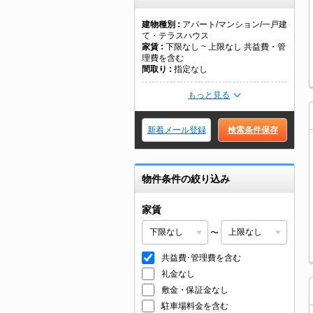
建物種別
アパート/マンション/一戸建
て・テラスハウス
家賃
下限なし ~ 上限なし 共益費・管
理費を含む
間取り
指定なし
もっと見る
新着メール登録
検索条件保存
物件条件の絞り込み
家賃
〜
共益費･管理費を含む
礼金なし
敷金・保証金なし
駐車場料金を含む