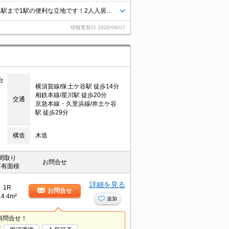
天井が高くゆったりとした居住空間が魅力的♪保土ヶ谷駅徒歩10分で、横浜駅まで1駅の便利な立地です！2人入居可！嬉しい家電セット付き！TVモニターホン、IHクッキングヒーター、ロフト☆彡
情報更新日
2026/08/07
台
横須賀線/保土ケ谷駅 徒歩14分
相鉄本線/星川駅 徒歩20分
交通
京急本線・久里浜線/井土ケ谷
駅 徒歩29分
構造
木造
間取り
お問合せ
専有面積
詳細を見る
1R
お問合せ
14.4m²
追加
料問合せ！