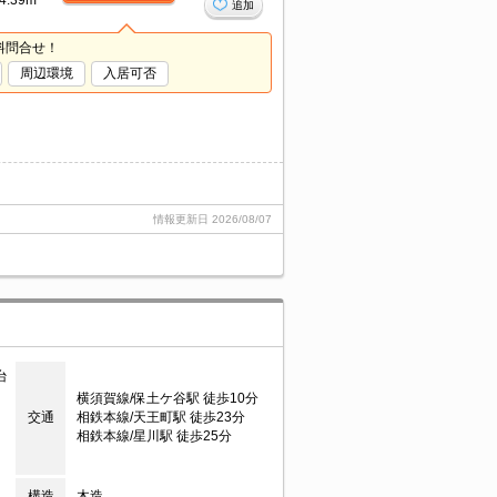
4.39m²
追加
料問合せ！
周辺環境
入居可否
情報更新日
2026/08/07
台
横須賀線/保土ケ谷駅 徒歩10分
交通
相鉄本線/天王町駅 徒歩23分
相鉄本線/星川駅 徒歩25分
構造
木造