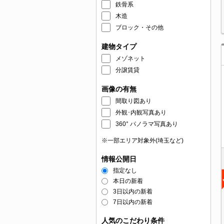
鉄骨系
木造
ブロック・その他
建物タイプ
メゾネット
分譲賃貸
画像の有無
間取り図あり
外観･内観写真あり
360° パノラマ写真あり
※一部エリア対象外(埼玉など)
情報公開日
指定なし
本日の新着
3日以内の新着
7日以内の新着
人気のこだわり条件