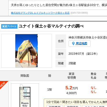
株式会社グランデ21 エイブルネットワーク保土ヶ谷店
(045-730-0800)
ユナイト保土ヶ谷マルティナの調べ
賃貸アパート
神奈川県横浜市保土ケ谷区霞
住所
周辺地図
築年
2015年07月（築11年）
階建
2階建
家賃
敷金
間取図
階
管理費
礼金
5.2
なし
万円
1階
なし
4,000円
1分で完結！聞きたい項目を選んでかんたん無