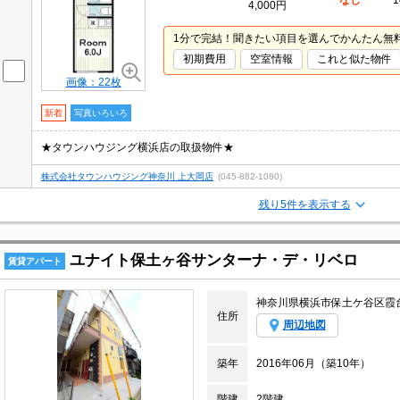
なし
1
4,000円
1分で完結！聞きたい項目を選んでかんたん無
初期費用
空室情報
これと似た物件
画像：22枚
新着
写真いろいろ
★タウンハウジング横浜店の取扱物件★
株式会社タウンハウジング神奈川 上大岡店
(045-882-1080)
残り5件を表示する
ユナイト保土ヶ谷サンターナ・デ・リベロ
賃貸アパート
神奈川県横浜市保土ケ谷区霞
住所
周辺地図
築年
2016年06月（築10年）
階建
2階建