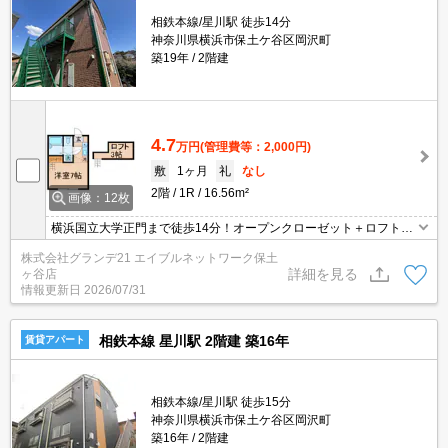
相鉄本線/星川駅 徒歩14分
神奈川県横浜市保土ケ谷区岡沢町
築19年
2階建
4.7
万円
(管理費等：2,000円)
敷
1ヶ月
礼
なし
2階
1R
16.56m²
画像：12枚
横浜国立大学正門まで徒歩14分！オープンクローゼット＋ロフト付
きで収納多め♪バストイレ別・1口ガスコンロ・TVモニター付きイン
株式会社グランデ21 エイブルネットワーク保土
ターホンなど嬉しい設備満載！
詳細を見る
ヶ谷店
情報更新日
2026/07/31
相鉄本線 星川駅 2階建 築16年
賃貸アパート
相鉄本線/星川駅 徒歩15分
神奈川県横浜市保土ケ谷区岡沢町
築16年
2階建