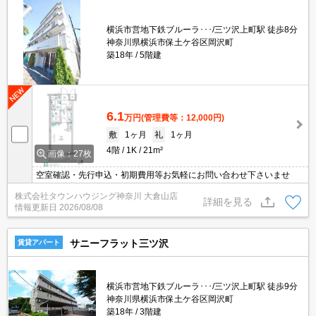
横浜市営地下鉄ブルーラ･･･/三ツ沢上町駅 徒歩8分
神奈川県横浜市保土ケ谷区岡沢町
築18年
5階建
6.1
万円
(管理費等：12,000円)
敷
1ヶ月
礼
1ヶ月
4階
1K
21m²
画像：27枚
空室確認・先行申込・初期費用等お気軽にお問い合わせ下さいませ
株式会社タウンハウジング神奈川 大倉山店
詳細を見る
情報更新日
2026/08/08
サニーフラット三ツ沢
賃貸アパート
横浜市営地下鉄ブルーラ･･･/三ツ沢上町駅 徒歩9分
神奈川県横浜市保土ケ谷区岡沢町
築18年
3階建