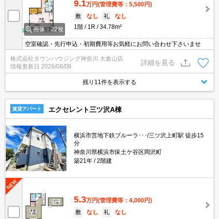
9.1
万円
(管理費等：5,500円)
敷
なし
礼
なし
1階
1R
34.78m²
画像：22枚
空室確認・先行申込・初期費用等お気軽にお問い合わせ下さいませ
株式会社タウンハウジング神奈川 大倉山店
詳細を見る
情報更新日
2026/08/08
残り11件を表示する
エクセレント三ツ沢A棟
賃貸アパート
横浜市営地下鉄ブルーラ･･･/三ツ沢上町駅 徒歩15
分
神奈川県横浜市保土ケ谷区岡沢町
築21年
2階建
5.3
万円
(管理費等：4,000円)
敷
なし
礼
なし