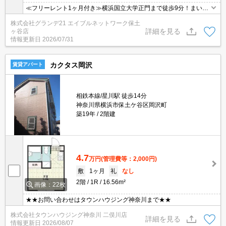
≪フリーレント1ヶ月付き≫横浜国立大学正門まで徒歩9分！まいば
すけっと、コンビニまで徒歩5分！室内物干し・IHクッキングヒー
株式会社グランデ21 エイブルネットワーク保土
ター・24時間換気システム・浴室乾燥機など嬉しい設備満載★
詳細を見る
ヶ谷店
情報更新日
2026/07/31
カクタス岡沢
賃貸アパート
相鉄本線/星川駅 徒歩14分
神奈川県横浜市保土ケ谷区岡沢町
築19年
2階建
4.7
万円
(管理費等：2,000円)
敷
1ヶ月
礼
なし
2階
1R
16.56m²
画像：22枚
★★お問い合わせはタウンハウジング神奈川まで★★
株式会社タウンハウジング神奈川 二俣川店
詳細を見る
情報更新日
2026/08/07