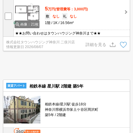
5
万円
(管理費等：3,000円)
敷
なし
礼
なし
1階
1K
16.56m²
画像：21枚
★★お問い合わせはタウンハウジング神奈川まで★★
株式会社タウンハウジング神奈川 二俣川店
詳細を見る
情報更新日
2026/08/07
相鉄本線 星川駅 2階建 築5年
賃貸アパート
相鉄本線/星川駅 徒歩18分
神奈川県横浜市保土ケ谷区岡沢町
築5年
2階建