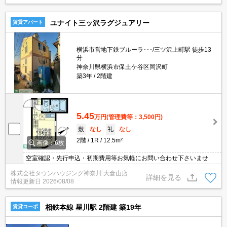
ユナイト三ッ沢ラグジュアリー
賃貸アパート
横浜市営地下鉄ブルーラ･･･/三ツ沢上町駅 徒歩13
分
神奈川県横浜市保土ケ谷区岡沢町
築3年
2階建
5.45
万円
(管理費等：3,500円)
敷
なし
礼
なし
2階
1R
12.5m²
画像：6枚
空室確認・先行申込・初期費用等お気軽にお問い合わせ下さいませ
株式会社タウンハウジング神奈川 大倉山店
詳細を見る
情報更新日
2026/08/08
相鉄本線 星川駅 2階建 築19年
賃貸コーポ