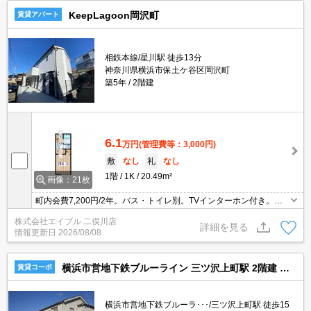
KeepLagoon岡沢町
賃貸アパート
相鉄本線/星川駅 徒歩13分
神奈川県横浜市保土ケ谷区岡沢町
築5年
2階建
6.1
万円
(管理費等：3,000円)
敷
なし
礼
なし
1階
1K
20.49m²
画像：21枚
町内会費7,200円/2年。バス・トイレ別。TVインターホン付き。温
水洗浄便座付き。退去時清掃費38,500円。退去時、エアコン洗浄代
株式会社エイブル 二俣川店
11,000円。契約書類作成費11,000円。インターネット無料。
詳細を見る
情報更新日
2026/08/08
横浜市営地下鉄ブルーライン 三ツ沢上町駅 2階建 築21年
賃貸コーポ
横浜市営地下鉄ブルーラ･･･/三ツ沢上町駅 徒歩15