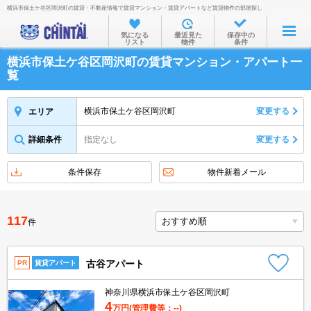
横浜市保土ケ谷区岡沢町の賃貸・不動産情報で賃貸マンション・賃貸アパートなど賃貸物件の部屋探し
お部屋を探す
気になる
最近見た
保存中の
リスト
物件
条件
沿線・駅から
横浜市保土ケ谷区岡沢町の賃貸マンション・アパート一
住所から
覧
家賃相場から
横浜市保土ケ谷区岡沢町
変更する
エリア
通勤通学時間から
詳細条件
指定なし
変更する
物件特集から
不動産会社から
条件保存
物件新着メール
TOP
117
件
古谷アパート
PR
賃貸アパート
神奈川県横浜市保土ケ谷区岡沢町
4
万円
(管理費等：--)