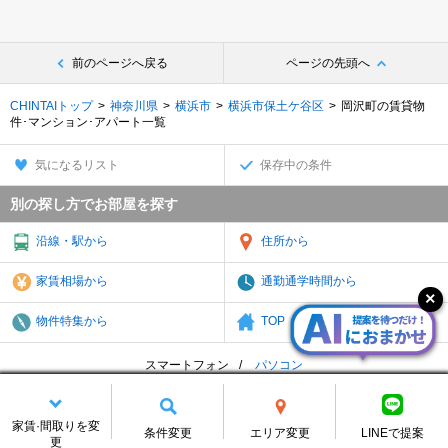
前のページへ戻る
ページの先頭へ
CHINTAIトップ
神奈川県
横浜市
横浜市保土ケ谷区
岡沢町の賃貸物
件･マンション･アパート一覧
気になるリスト
保存中の条件
別の探し方でお部屋を探す
沿線・駅から
住所から
家賃相場から
通勤通学時間から
物件特集から
TOP
スマートフォン
パソコン
地域一覧
アーカイブ
サイトマップ
個人情報
免責
お問合せ
会社案内
家賃·間取りを変
条件変更
エリア変更
LINEで提案
更