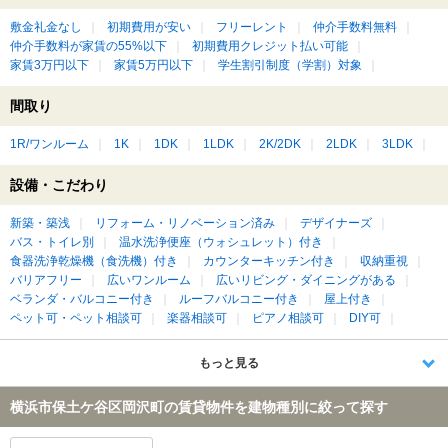
敷金礼金なし
初期費用が安い
フリーレント
仲介手数料無料
仲介手数料が家賃の55%以下
初期費用クレジット払い可能
家賃3万円以下
家賃5万円以下
学生割引制度（学割）対象
間取り
1R/ワンルーム
1K
1DK
1LDK
2K/2DK
2LDK
3LDK
設備・こだわり
新築・築浅
リフォーム・リノベーション済み
デザイナーズ
バス・トイレ別
温水洗浄便座（ウォシュレット）付き
食器洗浄乾燥機（食洗機）付き
カウンターキッチン付き
収納重視
バリアフリー
広いワンルーム
広いリビング・ダイニングがある
ベランダ・バルコニー付き
ルーフバルコニー付き
屋上付き
ペット可・ペット相談可
楽器相談可
ピアノ相談可
DIY可
もっと見る
横浜市保土ケ谷区岡沢町の賃貸物件を建物種別に絞って探す