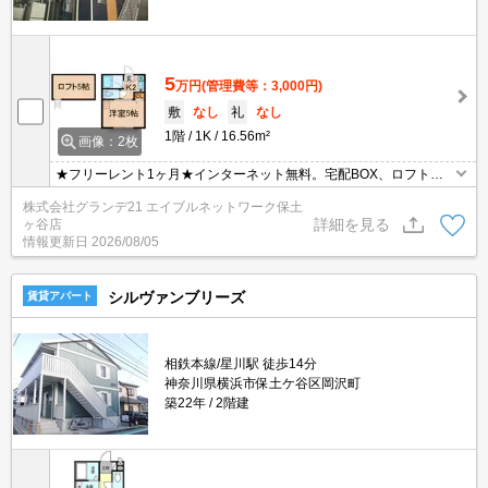
5
万円
(管理費等：3,000円)
敷
なし
礼
なし
1階
1K
16.56m²
画像：2枚
★フリーレント1ヶ月★インターネット無料。宅配BOX、ロフト、
冷蔵庫、モニター付きインターホンなど便利な設備が整っておりま
株式会社グランデ21 エイブルネットワーク保土
す。
詳細を見る
ヶ谷店
情報更新日
2026/08/05
シルヴァンブリーズ
賃貸アパート
相鉄本線/星川駅 徒歩14分
神奈川県横浜市保土ケ谷区岡沢町
築22年
2階建