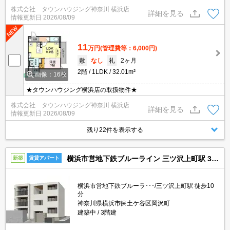
株式会社 タウンハウジング神奈川 横浜店
詳細を見る
情報更新日
2026/08/09
11
万円
(管理費等：6,000円)
敷
なし
礼
2ヶ月
2階
1LDK
32.01m²
画像：16枚
★タウンハウジング横浜店の取扱物件★
株式会社 タウンハウジング神奈川 横浜店
詳細を見る
情報更新日
2026/08/09
残り22件を表示する
横浜市営地下鉄ブルーライン 三ツ沢上町駅 3階建 建築中
新築
賃貸アパート
横浜市営地下鉄ブルーラ･･･/三ツ沢上町駅 徒歩10
分
神奈川県横浜市保土ケ谷区岡沢町
建築中
3階建