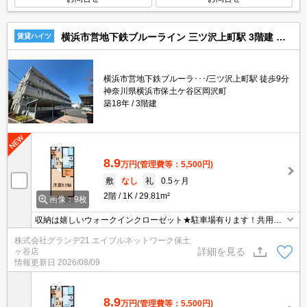
横浜市営地下鉄ブルーライン 三ツ沢上町駅 3階建 築18年
賃貸ハイツ
横浜市営地下鉄ブルーラ･･･/三ツ沢上町駅 徒歩9分
神奈川県横浜市保土ケ谷区岡沢町
築18年
3階建
8.9
万円
(管理費等：5,500円)
敷
なし
礼
0.5ヶ月
2階
1K
29.81m²
画像：9枚
収納は嬉しいウォークインクローゼット★駐車場有ります！共用部
は防犯カメラ＆オートロック付きでセキュリティー面にも配慮した
株式会社グランデ21 エイブルネットワーク保土
物件！さらにセコムホームセキュリティにも加入できます！
詳細を見る
ヶ谷店
情報更新日
2026/08/09
8.9
万円
(管理費等：5,500円)