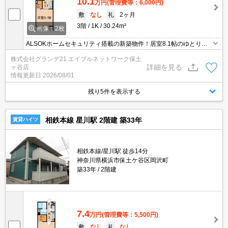
10.1
万円
(管理費等：6,000円)
敷
なし
礼
2ヶ月
3階
1K
30.24m²
画像：2枚
ALSOKホームセキュリティ搭載の新築物件！居室8.1帖のゆとりあ
る広さ☆彡三ッ沢上町駅徒歩10分、横国大正門徒歩6分のため学生
株式会社グランデ21 エイブルネットワーク保土
さんにもオススメです！さらにインターネット使用料無料！
詳細を見る
ヶ谷店
情報更新日
2026/08/01
残り5件を表示する
相鉄本線 星川駅 2階建 築33年
賃貸ハイツ
相鉄本線/星川駅 徒歩14分
神奈川県横浜市保土ケ谷区岡沢町
築33年
2階建
7.4
万円
(管理費等：5,500円)
敷
なし
礼
なし