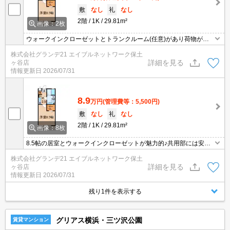
敷
なし
礼
なし
2階
1K
29.81m²
画像：2枚
ウォークインクローゼットとトランクルーム(任意)があり荷物が多
い方におススメ♪セコムホームセキュリティ任意契約可！共用部はオ
株式会社グランデ21 エイブルネットワーク保土
ートロックと防犯カメラ付き！洋室は8.5帖のゆとりある広さです☆
詳細を見る
ヶ谷店
彡
情報更新日
2026/07/31
8.9
万円
(管理費等：5,500円)
敷
なし
礼
なし
2階
1K
29.81m²
画像：8枚
8.5帖の居室とウォークインクローゼットが魅力的♪共用部には安心
のオートロックが付いており、ホームセキュリティも任意契約でき
株式会社グランデ21 エイブルネットワーク保土
ます！さらにインターネット使用料無料☆彡
詳細を見る
ヶ谷店
情報更新日
2026/07/31
残り1件を表示する
グリアス横浜・三ツ沢公園
賃貸マンション