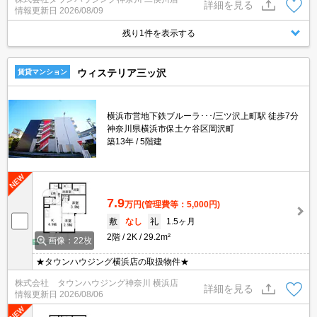
詳細を見る
情報更新日
2026/08/09
残り1件を表示する
ウィステリア三ッ沢
賃貸マンション
横浜市営地下鉄ブルーラ･･･/三ツ沢上町駅 徒歩7分
神奈川県横浜市保土ケ谷区岡沢町
築13年
5階建
7.9
万円
(管理費等：5,000円)
敷
なし
礼
1.5ヶ月
2階
2K
29.2m²
画像：22枚
★タウンハウジング横浜店の取扱物件★
株式会社 タウンハウジング神奈川 横浜店
詳細を見る
情報更新日
2026/08/06