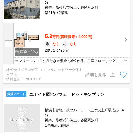
分
神奈川県横浜市保土ケ谷区岡沢町
築21年
2階建
5.3
万円
(管理費等：4,000円)
敷
なし
礼
なし
2階
1R
20m²
画像：12枚
☆フリーレント1ヶ月付き☆敷金礼金0カ月。居室フローリング。エ
アコン・温水洗浄暖房便座・TVモニター付きインターホン付
株式会社グランデ21 エイブルネットワーク保土
詳細を見る
ヶ谷店
情報更新日
2026/08/05
ユナイト岡沢パフェ・ドゥ・モンブラン
賃貸アパート
横浜市営地下鉄ブルーラ･･･/三ツ沢上町駅 徒歩14
分
神奈川県横浜市保土ケ谷区岡沢町
1年未満
2階建