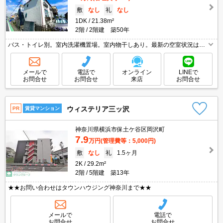
敷
なし
礼
なし
1DK
21.38m²
2階
2階建 築50年
バス・トイレ別。室内洗濯機置場。室内物干しあり。最新の空室状況はお
気軽にお問い合わせ下さい。オンライン内見対応可。引越指定業者あり。
契約金・家賃クレジットカード払い可（ポイント還元あり）。
メールで
電話で
オンライン
LINEで
お問合せ
お問合せ
来店
お問合せ
ウィステリア三ッ沢
PR
賃貸マンション
神奈川県横浜市保土ケ谷区岡沢町
7.9
万円
(管理費等：5,000円)
敷
なし
礼
1.5ヶ月
2K
29.2m²
2階
5階建 築13年
★★お問い合わせはタウンハウジング神奈川まで★★
メールで
電話で
お問合せ
お問合せ