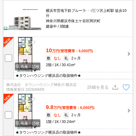
横浜市営地下鉄ブルーラ･･･/三ツ沢上町駅 徒歩10
分
神奈川県横浜市保土ケ谷区岡沢町
建築中
3階建
10
万円
(管理費等：6,000円)
敷
なし
礼
2ヶ月
2階
1K
30.41m²
画像：15枚
★タウンハウジング横浜店の取扱物件★
株式会社 タウンハウジング神奈川 横浜店
詳細を見る
情報更新日
2026/08/09
9.8
万円
(管理費等：6,000円)
敷
なし
礼
2ヶ月
1階
1K
30.24m²
画像：15枚
★タウンハウジング横浜店の取扱物件★