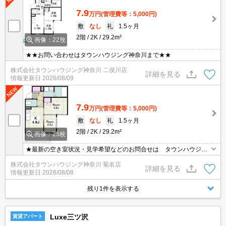
7.9
万円
(管理費等：5,000円)
敷
なし
礼
1.5ヶ月
2階
2K
29.2m²
画像：22枚
★★お問い合わせはタウンハウジング神奈川まで★★
株式会社タウンハウジング神奈川 二俣川店
詳細を見る
情報更新日
2026/08/09
7.9
万円
(管理費等：5,000円)
敷
なし
礼
1.5ヶ月
2階
2K
29.2m²
画像：25枚
★最新の空き室状況・見学希望などのお問合せは タウンハウジン
グまでお気軽に♪★
株式会社タウンハウジング神奈川 菊名店
詳細を見る
情報更新日
2026/08/08
残り1件を表示する
Luxe三ツ沢
賃貸アパート