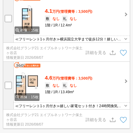
4.1
万円
(管理費等：3,500円)
敷
なし
礼
なし
1階
1R
12.4m²
画像：15枚
≪フリーレント1ヶ月付き≫横浜国立大学まで徒歩12分！嬉しい家
電セット付き！24時間換気システム・室内物干し・IHクッキングヒ
株式会社グランデ21 エイブルネットワーク保土
ーター・TVモニター付きインターホンなど設備充実◎
詳細を見る
ヶ谷店
情報更新日
2026/08/07
4.6
万円
(管理費等：3,500円)
敷
なし
礼
なし
1階
1R
13.49m²
画像：15枚
≪フリーレント1ヶ月付き≫嬉しい家電セット付き！24時間換気シ
ステム・室内物干し・IHクッキングヒーター・TVモニター付きイン
株式会社グランデ21 エイブルネットワーク保土
ターホンなど設備充実◎
詳細を見る
ヶ谷店
情報更新日
2026/08/07