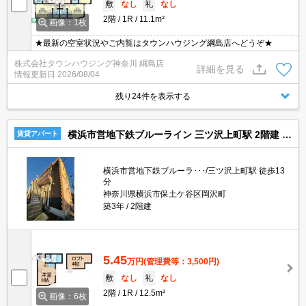
敷
なし
礼
なし
2階
1R
11.1m²
画像：1枚
★最新の空室状況やご内覧はタウンハウジング綱島店へどうぞ★
株式会社タウンハウジング神奈川 綱島店
詳細を見る
情報更新日
2026/08/04
残り24件を表示する
横浜市営地下鉄ブルーライン 三ツ沢上町駅 2階建 築3年
賃貸アパート
横浜市営地下鉄ブルーラ･･･/三ツ沢上町駅 徒歩13
分
神奈川県横浜市保土ケ谷区岡沢町
築3年
2階建
5.45
万円
(管理費等：3,500円)
敷
なし
礼
なし
2階
1R
12.5m²
画像：6枚