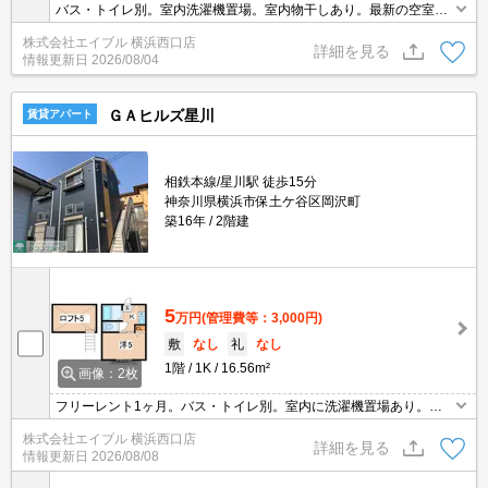
バス・トイレ別。室内洗濯機置場。室内物干しあり。最新の空室状
況はお気軽にお問い合わせ下さい。オンライン内見対応可。引越指
株式会社エイブル 横浜西口店
定業者あり。契約金・家賃クレジットカード払い可（ポイント還元
詳細を見る
情報更新日
2026/08/04
あり）。
ＧＡヒルズ星川
賃貸アパート
相鉄本線/星川駅 徒歩15分
神奈川県横浜市保土ケ谷区岡沢町
築16年
2階建
5
万円
(管理費等：3,000円)
敷
なし
礼
なし
1階
1K
16.56m²
画像：2枚
フリーレント1ヶ月。バス・トイレ別。室内に洗濯機置場あり。エ
アコン付き。IH調理器付き。便利な宅配BOX。インターネット無
株式会社エイブル 横浜西口店
料。TVインターホン付き。ロフト付き。オンライン接客相談可。
詳細を見る
情報更新日
2026/08/08