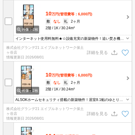
10
万円
(管理費等：6,000円)
敷
なし
礼
2ヶ月
2階
1K
30.24m²
画像：2枚
インターネット使用料無料★☆設備充実の新築物件！追い焚き機
能、浴室乾燥機、独立洗面台、温水洗浄便座、システムキッチン、
株式会社グランデ21 エイブルネットワーク保土
TVモニターホン付き！三ツ沢上町駅徒歩10分！横国大正門徒歩6分
詳細を見る
ヶ谷店
で学生さんにもオススメです！
情報更新日
2026/08/01
10
万円
(管理費等：6,000円)
敷
なし
礼
2ヶ月
2階
1K
30.24m²
画像：2枚
ALSOKホームセキュリティ搭載の新築物件！居室8.1帖のゆとりあ
る広さ☆彡三ッ沢上町駅徒歩10分、横国大正門徒歩6分のため学生
株式会社グランデ21 エイブルネットワーク保土
さんにもオススメです！さらにインターネット使用料無料！
詳細を見る
ヶ谷店
情報更新日
2026/08/01