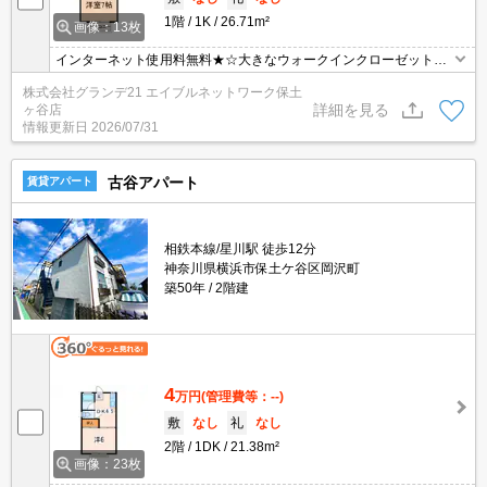
1階
1K
26.71m²
画像：13枚
インターネット使用料無料★☆大きなウォークインクローゼットが
魅力的！独立洗面台、温水洗浄便座、TVモニターホン付き！居室、
株式会社グランデ21 エイブルネットワーク保土
キッチン部分ともにゆとりある広さです♪
詳細を見る
ヶ谷店
情報更新日
2026/07/31
古谷アパート
賃貸アパート
相鉄本線/星川駅 徒歩12分
神奈川県横浜市保土ケ谷区岡沢町
築50年
2階建
4
万円
(管理費等：--)
敷
なし
礼
なし
2階
1DK
21.38m²
画像：23枚