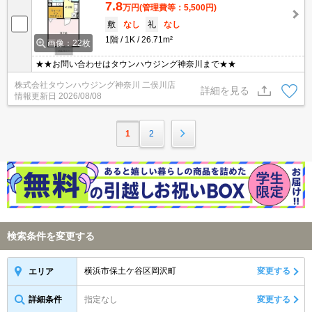
7.8
万円
(管理費等：5,500円)
敷
なし
礼
なし
1階
1K
26.71m²
画像：22枚
★★お問い合わせはタウンハウジング神奈川まで★★
株式会社タウンハウジング神奈川 二俣川店
詳細を見る
情報更新日
2026/08/08
1
2
検索条件を変更する
横浜市保土ケ谷区岡沢町
変更する
エリア
詳細条件
指定なし
変更する