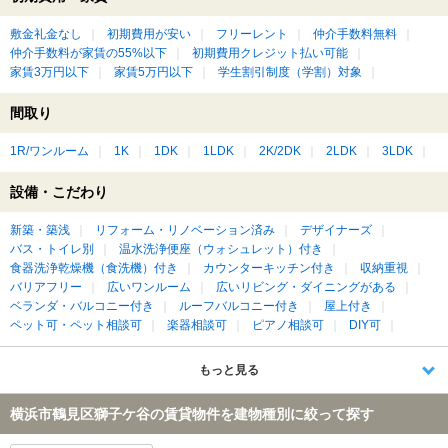
敷金礼金なし
初期費用が安い
フリーレント
仲介手数料無料
仲介手数料が家賃の55%以下
初期費用クレジット払い可能
家賃3万円以下
家賃5万円以下
学生割引制度（学割）対象
間取り
1R/ワンルーム
1K
1DK
1LDK
2K/2DK
2LDK
3LDK
設備・こだわり
新築・築浅
リフォーム・リノベーション済み
デザイナーズ
バス・トイレ別
温水洗浄便座（ウォシュレット）付き
食器洗浄乾燥機（食洗機）付き
カウンターキッチン付き
収納重視
バリアフリー
広いワンルーム
広いリビング・ダイニングがある
ベランダ・バルコニー付き
ルーフバルコニー付き
屋上付き
ペット可・ペット相談可
楽器相談可
ピアノ相談可
DIY可
もっと見る
横浜市鶴見区獅子ケ谷の賃貸物件を建物種別に絞って探す