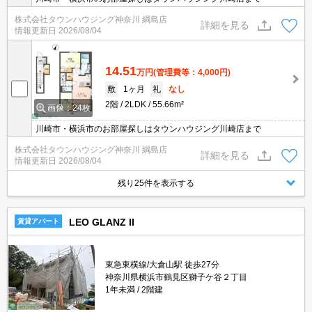
株式会社タウンハウジング神奈川 綱島店
詳細を見る
情報更新日
2026/08/04
14.51
万円
(管理費等：4,000円)
敷
1ヶ月
礼
なし
2階
2LDK
55.66m²
画像：24枚
川崎市・横浜市のお部屋探しはタウンハウジング川崎店まで
株式会社タウンハウジング神奈川 綱島店
詳細を見る
情報更新日
2026/08/04
残り25件を表示する
LEO GLANZ II
賃貸アパート
東急東横線/大倉山駅 徒歩27分
神奈川県横浜市鶴見区獅子ケ谷２丁目
1年未満
2階建