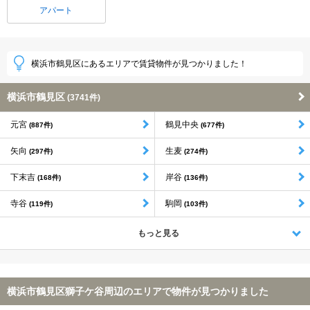
アパート
横浜市鶴見区にあるエリアで賃貸物件が見つかりました！
横浜市鶴見区
(3741件)
元宮
鶴見中央
(887件)
(677件)
矢向
生麦
(297件)
(274件)
下末吉
岸谷
(168件)
(136件)
寺谷
駒岡
(119件)
(103件)
もっと見る
横浜市鶴見区獅子ケ谷周辺のエリアで物件が見つかりました