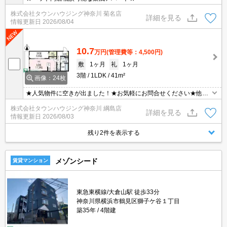
株式会社タウンハウジング神奈川 菊名店
詳細を見る
情報更新日
2026/08/04
10.7
万円
(管理費等：4,500円)
敷
1ヶ月
礼
1ヶ月
3階
1LDK
41m²
画像：24枚
★人気物件に空きが出ました！★お気軽にお問合せください★他社
様の物件も含めて気になる物件はまとめてご紹介可能です！★ZOO
株式会社タウンハウジング神奈川 綱島店
Mでのご相談も承ります★
詳細を見る
情報更新日
2026/08/03
残り2件を表示する
メゾンシード
賃貸マンション
東急東横線/大倉山駅 徒歩33分
神奈川県横浜市鶴見区獅子ケ谷１丁目
築35年
4階建