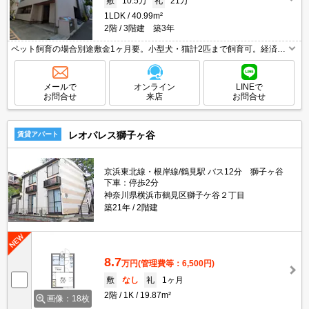
敷
10.5万
礼
21万
1LDK
40.99m²
2階
3階建 築3年
ペット飼育の場合別途敷金1ヶ月要。小型犬・猫計2匹まで飼育可。経済的
な都市ガス使用。便利な宅配BOX。一坪バスルーム。追い焚き付き。退去
時清掃費52,800円。退去時、エアコン洗浄代14,300円。
メールで
オンライン
LINEで
お問合せ
来店
お問合せ
レオパレス獅子ヶ谷
賃貸アパート
京浜東北線・根岸線/鶴見駅 バス12分 獅子ヶ谷
下車：停歩2分
神奈川県横浜市鶴見区獅子ケ谷２丁目
築21年
2階建
8.7
万円
(管理費等：6,500円)
敷
なし
礼
1ヶ月
2階
1K
19.87m²
画像：18枚