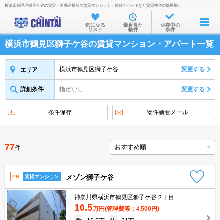
横浜市鶴見区獅子ケ谷の賃貸・不動産情報で賃貸マンション・賃貸アパートなど賃貸物件の部屋探し
お部屋を探す
気になる
最近見た
保存中の
リスト
物件
条件
沿線・駅から
横浜市鶴見区獅子ケ谷の賃貸マンション・アパート一覧
住所から
家賃相場から
横浜市鶴見区獅子ケ谷
変更する
エリア
通勤通学時間から
詳細条件
指定なし
変更する
物件特集から
条件保存
物件新着メール
不動産会社から
TOP
77
件
メゾン獅子ケ谷
PR
賃貸マンション
神奈川県横浜市鶴見区獅子ケ谷２丁目
10.5
万円
(管理費等：4,500円)