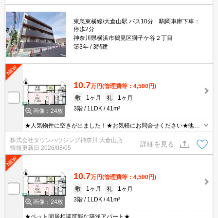
東急東横線/大倉山駅 バス10分 駒岡車庫下車：
停歩2分
神奈川県横浜市鶴見区獅子ケ谷２丁目
築3年
3階建
10.7
万円
(管理費等：4,500円)
敷
1ヶ月
礼
1ヶ月
3階
1LDK
41m²
画像：24枚
★人気物件に空きが出ました！★お気軽にお問合せください★他社
様の物件も含めて気になる物件はまとめてご紹介可能です！★ZOO
株式会社タウンハウジング神奈川 大倉山店
Mでのご相談も承ります★
詳細を見る
情報更新日
2026/08/05
10.7
万円
(管理費等：4,500円)
敷
1ヶ月
礼
1ヶ月
3階
1LDK
41m²
画像：24枚
★ペット同居相談可能な築浅アパート★