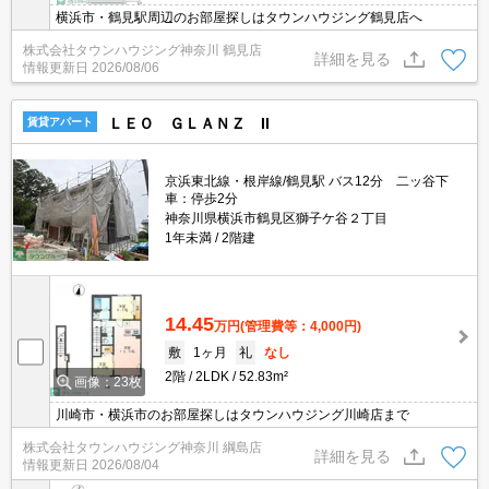
横浜市・鶴見駅周辺のお部屋探しはタウンハウジング鶴見店へ
株式会社タウンハウジング神奈川 鶴見店
詳細を見る
情報更新日
2026/08/06
ＬＥＯ ＧＬＡＮＺ II
賃貸アパート
京浜東北線・根岸線/鶴見駅 バス12分 二ッ谷下
車：停歩2分
神奈川県横浜市鶴見区獅子ケ谷２丁目
1年未満
2階建
14.45
万円
(管理費等：4,000円)
敷
1ヶ月
礼
なし
2階
2LDK
52.83m²
画像：23枚
川崎市・横浜市のお部屋探しはタウンハウジング川崎店まで
株式会社タウンハウジング神奈川 綱島店
詳細を見る
情報更新日
2026/08/04