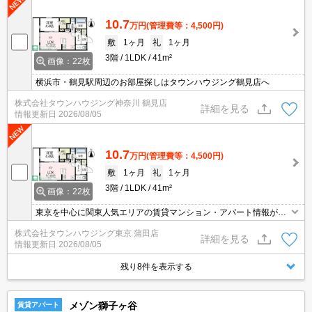
10.7
万円
(管理費等：4,500円)
敷
1ヶ月
礼
1ヶ月
3階
1LDK
41m²
画像：22枚
横浜市・鶴見駅周辺のお部屋探しはタウンハウジング鶴見店へ
株式会社タウンハウジング神奈川 鶴見店
詳細を見る
情報更新日
2026/08/05
10.7
万円
(管理費等：4,500円)
敷
1ヶ月
礼
1ヶ月
3階
1LDK
41m²
画像：22枚
東京を中心に関東人気エリアの賃貸マンション・アパート情報が豊
富！創業46年 直営140店舗以上の 独自のネットワークで最適なマン
株式会社タウンハウジング東京 蒲田店
ション・アパートをお探しします！
詳細を見る
情報更新日
2026/08/05
残り8件を表示する
メゾン獅子ヶ谷
賃貸アパート