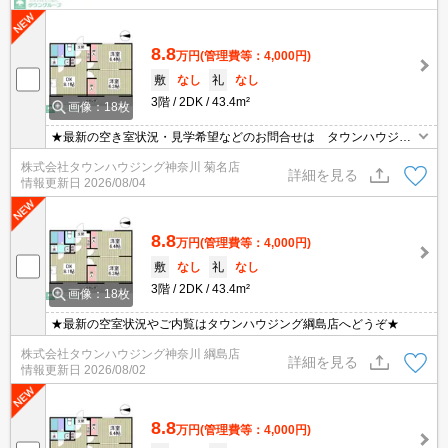
8.8
万円
(管理費等：4,000円)
敷
なし
礼
なし
3階
2DK
43.4m²
画像：18枚
★最新の空き室状況・見学希望などのお問合せは タウンハウジン
グまでお気軽に♪★
株式会社タウンハウジング神奈川 菊名店
詳細を見る
情報更新日
2026/08/04
8.8
万円
(管理費等：4,000円)
敷
なし
礼
なし
3階
2DK
43.4m²
画像：18枚
★最新の空室状況やご内覧はタウンハウジング綱島店へどうぞ★
株式会社タウンハウジング神奈川 綱島店
詳細を見る
情報更新日
2026/08/02
8.8
万円
(管理費等：4,000円)