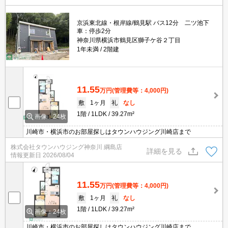
京浜東北線・根岸線/鶴見駅 バス12分 二ツ池下
車：停歩2分
神奈川県横浜市鶴見区獅子ケ谷２丁目
1年未満
2階建
11.55
万円
(管理費等：4,000円)
敷
1ヶ月
礼
なし
1階
1LDK
39.27m²
画像：24枚
川崎市・横浜市のお部屋探しはタウンハウジング川崎店まで
株式会社タウンハウジング神奈川 綱島店
詳細を見る
情報更新日
2026/08/04
11.55
万円
(管理費等：4,000円)
敷
1ヶ月
礼
なし
1階
1LDK
39.27m²
画像：24枚
川崎市・横浜市のお部屋探しはタウンハウジング川崎店まで