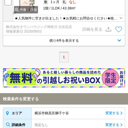
敷
1ヶ月
礼
なし
1階
1LDK
43.38m²
画像：24枚
★人気物件に空きが出ました！★お気軽にお問合せください★他社
様の物件も含めて気になる物件はまとめてご紹介可能です！★ZOO
株式会社タウンハウジング神奈川 元住吉店
Mでのご相談も承ります★
詳細を見る
情報更新日
2026/08/03
残り4件を表示する
1
検索条件を変更する
横浜市鶴見区獅子ケ谷
変更する
エリア
詳細条件
指定なし
変更する