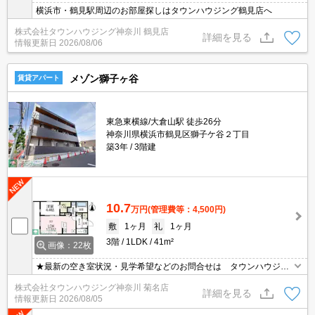
横浜市・鶴見駅周辺のお部屋探しはタウンハウジング鶴見店へ
株式会社タウンハウジング神奈川 鶴見店
詳細を見る
情報更新日
2026/08/06
メゾン獅子ヶ谷
賃貸アパート
東急東横線/大倉山駅 徒歩26分
神奈川県横浜市鶴見区獅子ケ谷２丁目
築3年
3階建
10.7
万円
(管理費等：4,500円)
敷
1ヶ月
礼
1ヶ月
3階
1LDK
41m²
画像：22枚
★最新の空き室状況・見学希望などのお問合せは タウンハウジン
グまでお気軽に♪★
株式会社タウンハウジング神奈川 菊名店
詳細を見る
情報更新日
2026/08/05