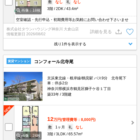
敷
なし
礼
なし
3階
2DK
43.4m²
画像：18枚
空室確認・先行申込・初期費用等お気軽にお問い合わせ下さいませ
株式会社タウンハウジング神奈川 大倉山店
詳細を見る
情報更新日
2026/08/02
残り1件を表示する
コンフォール北寺尾
賃貸マンション
京浜東北線・根岸線/鶴見駅 バス9分 北寺尾下
車：停歩2分
神奈川県横浜市鶴見区獅子ケ谷１丁目
築33年
3階建
12
万円
(管理費等：8,000円)
敷
1ヶ月
礼
なし
3階
3LDK
65.57m²
画像：24枚