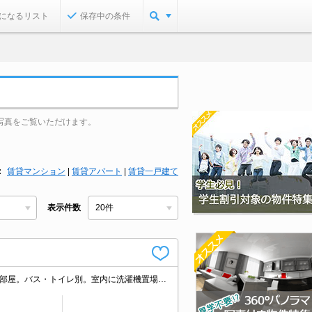
になるリスト
保存中の条件
写真をご覧いただけます。
賃貸マンション
|
賃貸アパート
|
賃貸一戸建て
表示件数
うれしい礼金0!。契約金・家賃クレジットカード払い可（ポイント還元あり）。角部屋。バス・トイレ別。室内に洗濯機置場あり。クローゼット付。広々居室7帖。閑静な住宅街。セブンイレブンへ266m。