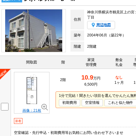
神奈川県横浜市鶴見区上の宮
丁目
住所
周辺地図
築年
2004年06月（築22年）
階建
2階建
家賃
敷金
間取図
階
管理費
礼金
10.9
なし
万円
2階
1ヶ月
1
6,500円
1分で完結！聞きたい項目を選んでかんたん無
初期費用
空室情報
これと似た物件
画像：21枚
新着
空室確認・先行申込・初期費用等お気軽にお問い合わせ下さいませ