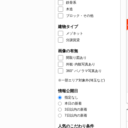
鉄骨系
木造
ブロック・その他
建物タイプ
メゾネット
分譲賃貸
画像の有無
間取り図あり
外観･内観写真あり
360° パノラマ写真あり
※一部エリア対象外(埼玉など)
情報公開日
指定なし
本日の新着
3日以内の新着
7日以内の新着
人気のこだわり条件