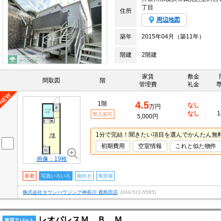
丁目
住所
周辺地図
築年
2015年04月（築11年）
階建
2階建
家賃
敷金
間取図
階
管理費
礼金
4.5
1階
なし
万円
なし
1
即入居可
5,000円
1分で完結！聞きたい項目を選んでかんたん無
初期費用
空室情報
これと似た物件
画像：19枚
新着
写真いろいろ
南向き
角部屋
株式会社タウンハウジング神奈川 鹿島田店
(044-522-5565)
レオパレスＭ Ｂ Ｍ
賃貸アパート