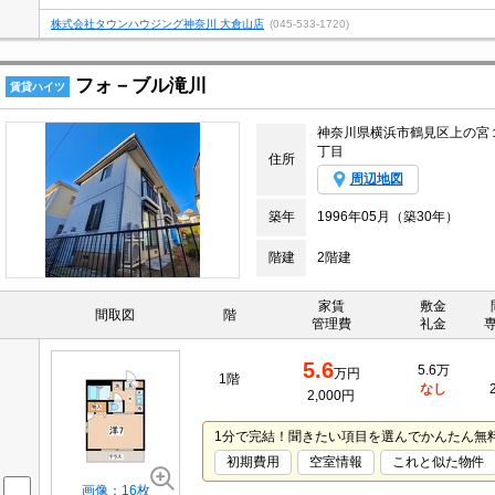
株式会社タウンハウジング神奈川 大倉山店
(045-533-1720)
フォ－ブル滝川
賃貸ハイツ
神奈川県横浜市鶴見区上の宮
丁目
住所
周辺地図
築年
1996年05月（築30年）
階建
2階建
家賃
敷金
間取図
階
管理費
礼金
5.6
5.6万
万円
1階
なし
2,000円
1分で完結！聞きたい項目を選んでかんたん無
初期費用
空室情報
これと似た物件
画像：16枚