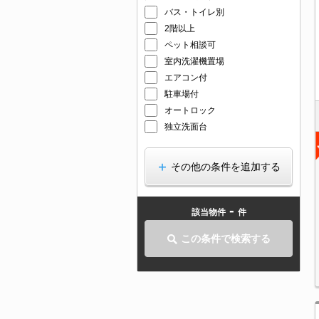
バス・トイレ別
2階以上
ペット相談可
室内洗濯機置場
エアコン付
駐車場付
オートロック
独立洗面台
その他の条件を追加する
-
該当物件
件
この条件で検索する