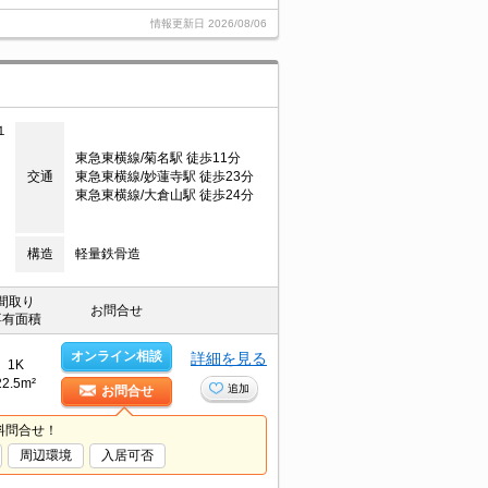
情報更新日
2026/08/06
１
東急東横線/菊名駅 徒歩11分
交通
東急東横線/妙蓮寺駅 徒歩23分
東急東横線/大倉山駅 徒歩24分
構造
軽量鉄骨造
間取り
お問合せ
専有面積
オンライン相談
詳細を見る
1K
22.5m²
追加
お問合せ
料問合せ！
周辺環境
入居可否