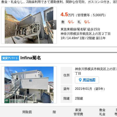
4.5
万円（管理費等：5,000円）
なし
なし
敷
礼
東急東横線/菊名駅 徒歩15分
神奈川県横浜市鶴見区上の宮２丁目
1R / 14.49m² 1階 / 2階建 築11年
Infina菊名
賃貸アパート
神奈川県横浜市鶴見区上の宮
丁目
住所
周辺地図
築年
2021年01月（築5年）
階建
2階建
家賃
敷金
間取図
階
管理費
礼金