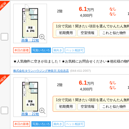
6.1
なし
万円
2階
なし
4,000円
1分で完結！聞きたい項目を選んでかんたん無
初期費用
空室情報
これと似た物件
画像：22枚
本日の新着
写真いろいろ
南向き
ペット相談可
株式会社タウンハウジング神奈川 元住吉店
(044-411-2007)
6.1
なし
万円
2階
なし
4,000円
1分で完結！聞きたい項目を選んでかんたん無
初期費用
空室情報
これと似た物件
画像：22枚
本日の新着
写真いろいろ
南向き
ペット相談可