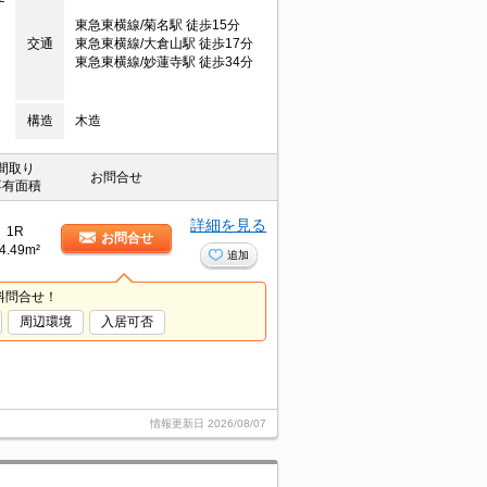
東急東横線/菊名駅 徒歩15分
交通
東急東横線/大倉山駅 徒歩17分
東急東横線/妙蓮寺駅 徒歩34分
構造
木造
間取り
お問合せ
専有面積
詳細を見る
1R
お問合せ
4.49m²
追加
料問合せ！
周辺環境
入居可否
情報更新日
2026/08/07