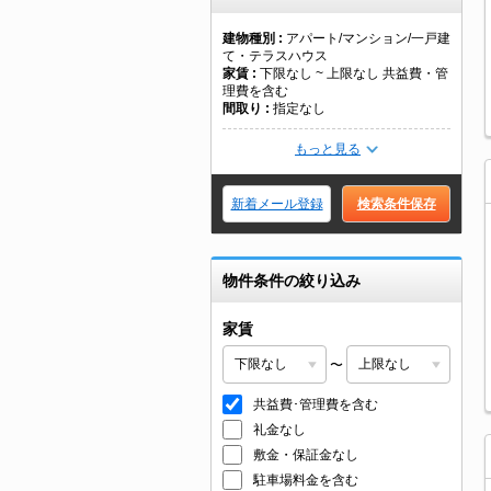
建物種別
アパート/マンション/一戸建
て・テラスハウス
家賃
下限なし ~ 上限なし 共益費・管
理費を含む
間取り
指定なし
もっと見る
新着メール登録
検索条件保存
物件条件の絞り込み
家賃
〜
共益費･管理費を含む
礼金なし
敷金・保証金なし
駐車場料金を含む