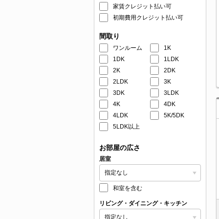
家賃クレジット払い可
初期費用クレジット払い可
間取り
ワンルーム
1K
1DK
1LDK
2K
2DK
2LDK
3K
3DK
3LDK
4K
4DK
4LDK
5K/5DK
5LDK以上
お部屋の広さ
居室
和室を含む
リビング・ダイニング・キッチン