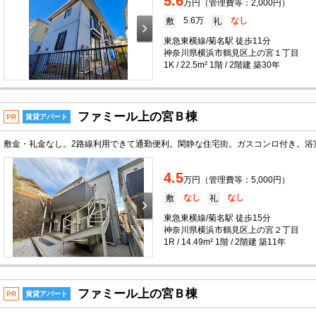
5.6
万円（管理費等：2,000円）
5.6万
なし
敷
礼
東急東横線/菊名駅 徒歩11分
神奈川県横浜市鶴見区上の宮１丁目
1K / 22.5m² 1階 / 2階建 築30年
ファミール上の宮Ｂ棟
PR
賃貸アパート
4.5
万円（管理費等：5,000円）
なし
なし
敷
礼
東急東横線/菊名駅 徒歩15分
神奈川県横浜市鶴見区上の宮２丁目
1R / 14.49m² 1階 / 2階建 築11年
ファミール上の宮Ｂ棟
PR
賃貸アパート