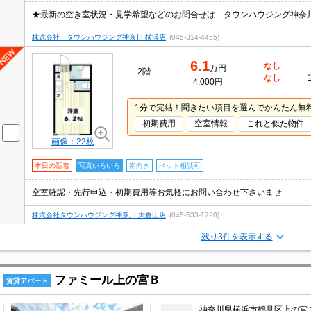
★最新の空き室状況・見学希望などのお問合せは タウンハウジング神奈
株式会社 タウンハウジング神奈川 横浜店
(045-314-4455)
6.1
なし
万円
2階
なし
4,000円
1分で完結！聞きたい項目を選んでかんたん無
初期費用
空室情報
これと似た物件
画像：22枚
本日の新着
写真いろいろ
南向き
ペット相談可
空室確認・先行申込・初期費用等お気軽にお問い合わせ下さいませ
株式会社タウンハウジング神奈川 大倉山店
(045-533-1720)
残り3件を表示する
ファミール上の宮Ｂ
賃貸アパート
神奈川県横浜市鶴見区上の宮