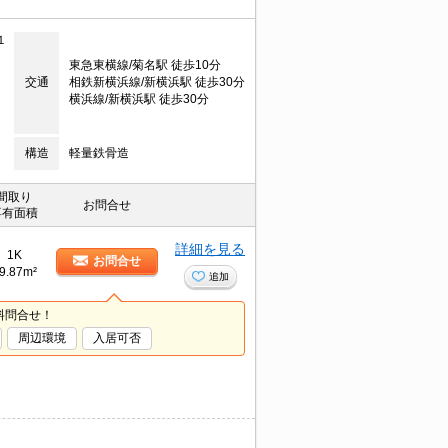
１
東急東横線/菊名駅 徒歩10分
交通
相鉄新横浜線/新横浜駅 徒歩30分
横浜線/新横浜駅 徒歩30分
構造
軽量鉄骨造
間取り
お問合せ
専有面積
詳細を見る
1K
お問合せ
9.87m²
追加
料問合せ！
周辺環境
入居可否