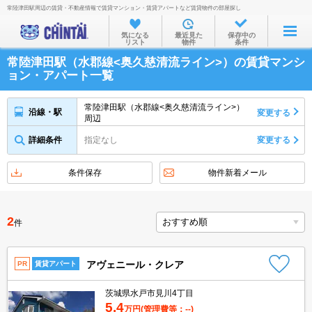
常陸津田駅周辺の賃貸・不動産情報で賃貸マンション・賃貸アパートなど賃貸物件の部屋探し
お部屋を探す
気になる
最近見た
保存中の
リスト
物件
条件
沿線・駅から
常陸津田駅（水郡線<奥久慈清流ライン>）の賃貸マンシ
住所から
ョン・アパート一覧
家賃相場から
常陸津田駅（水郡線<奥久慈清流ライン>）
沿線・駅
変更する
周辺
通勤通学時間から
詳細条件
指定なし
変更する
物件特集から
不動産会社から
条件保存
物件新着メール
TOP
2
件
アヴェニール・クレア
PR
賃貸アパート
茨城県水戸市見川4丁目
5.4
万円
(管理費等：--)