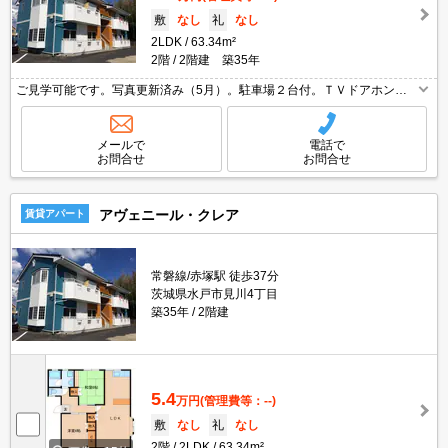
敷
なし
礼
なし
2LDK
63.34m²
2階
2階建 築35年
ご見学可能です。写真更新済み（5月）。駐車場２台付。ＴＶドアホン。
温水洗浄便座付。追焚給湯式。
メールで
電話で
お問合せ
お問合せ
アヴェニール・クレア
賃貸アパート
常磐線/赤塚駅 徒歩37分
茨城県水戸市見川4丁目
築35年
2階建
5.4
万円
(管理費等：--)
敷
なし
礼
なし
2階
2LDK
63.34m²