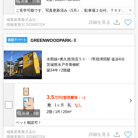
画像：15枚
ご見学可能です。写真更新済み（5月）。駐車場２台付。ＴＶドア
ホン。温水洗浄便座付。追焚給湯式。
城東産業株式会社
詳細を見る
情報更新日
2026/07/24
GREENWOODPARK-Ⅱ
賃貸アパート
水郡線<奥久慈清流ライ･･･/常陸津田駅 徒歩6分
茨城県水戸市青柳町
築34年
2階建
3.5
万円
(管理費等：--)
敷
1ヶ月
礼
なし
2階
1R
20m²
画像：5枚
ペット相談可！
城東産業株式会社
詳細を見る
情報更新日
2026/07/24