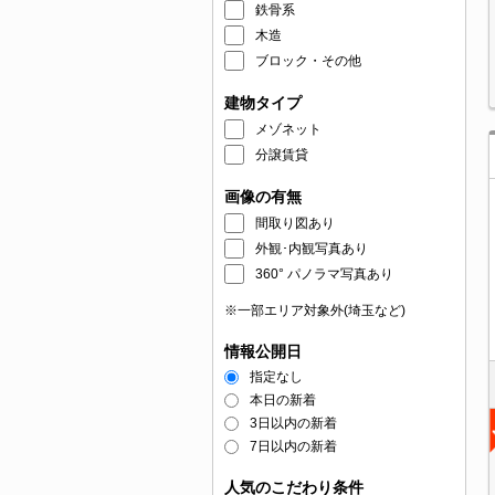
鉄骨系
木造
ブロック・その他
建物タイプ
メゾネット
分譲賃貸
画像の有無
間取り図あり
外観･内観写真あり
360° パノラマ写真あり
※一部エリア対象外(埼玉など)
情報公開日
指定なし
本日の新着
3日以内の新着
7日以内の新着
人気のこだわり条件