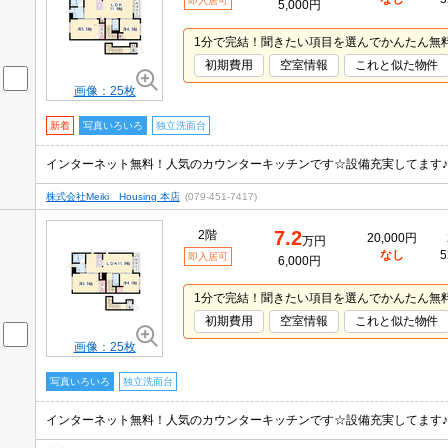
即入居可
5,000円
1分で完結！聞きたい項目を選んでかんたん無
初期費用
空室情報
これと似た物件
画像：25枚
新着
写真いろいろ
独立洗面台
インターネット無料！人気のカウンターキッチンです☆設備充実してます♪
株式会社Meiki Housing 本店
(079-451-7417)
7.2
2階
20,000円
万円
なし
5
即入居可
6,000円
1分で完結！聞きたい項目を選んでかんたん無
初期費用
空室情報
これと似た物件
画像：25枚
写真いろいろ
独立洗面台
インターネット無料！人気のカウンターキッチンです☆設備充実してます♪