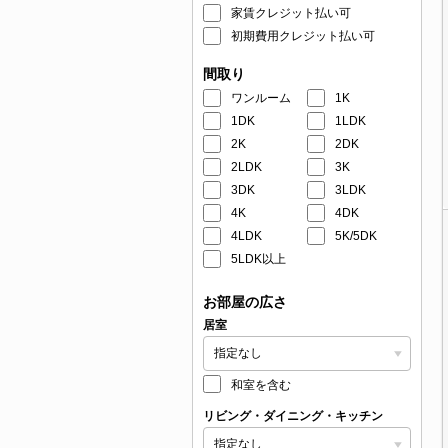
家賃クレジット払い可
初期費用クレジット払い可
間取り
ワンルーム
1K
1DK
1LDK
2K
2DK
2LDK
3K
3DK
3LDK
4K
4DK
4LDK
5K/5DK
5LDK以上
お部屋の広さ
居室
和室を含む
リビング・ダイニング・キッチン