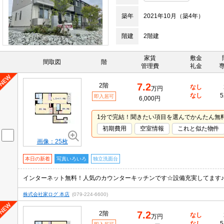
築年
2021年10月（築4年）
階建
2階建
家賃
敷金
間取図
階
管理費
礼金
7.2
2階
なし
万円
なし
5
即入居可
6,000円
1分で完結！聞きたい項目を選んでかんたん無
初期費用
空室情報
これと似た物件
画像：25枚
本日の新着
写真いろいろ
独立洗面台
インターネット無料！人気のカウンターキッチンです☆設備充実してます♪
株式会社家ログ 本店
(079-224-6600)
7.2
2階
なし
万円
なし
5