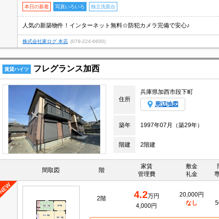
本日の新着
写真いろいろ
独立洗面台
人気の新築物件！インターネット無料☆防犯カメラ完備で安心♪
株式会社家ログ 本店
(079-224-6600)
フレグランス加西
賃貸ハイツ
兵庫県加西市段下町
住所
周辺地図
築年
1997年07月（築29年）
階建
2階建
家賃
敷金
間取図
階
管理費
礼金
4.2
20,000円
万円
2階
なし
5
4,000円