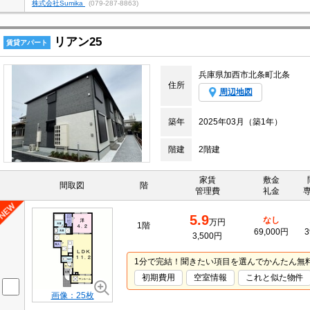
株式会社Sumika
(079-287-8863)
リアン25
賃貸アパート
兵庫県加西市北条町北条
住所
周辺地図
築年
2025年03月（築1年）
階建
2階建
家賃
敷金
間取図
階
管理費
礼金
5.9
なし
万円
1階
69,000円
3
3,500円
1分で完結！聞きたい項目を選んでかんたん無
初期費用
空室情報
これと似た物件
画像：25枚