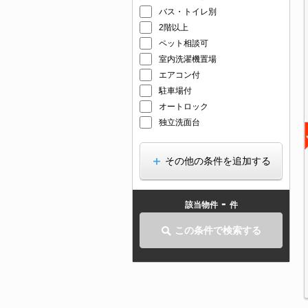
バス・トイレ別
2階以上
ペット相談可
室内洗濯機置場
エアコン付
駐車場付
オートロック
独立洗面台
その他の条件を追加する
-
該当物件
件
この条件で検索する