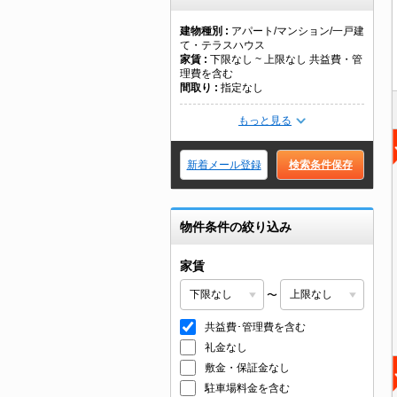
建物種別
アパート/マンション/一戸建
て・テラスハウス
家賃
下限なし ~ 上限なし 共益費・管
理費を含む
間取り
指定なし
もっと見る
新着メール登録
検索条件保存
物件条件の絞り込み
家賃
〜
共益費･管理費を含む
礼金なし
敷金・保証金なし
駐車場料金を含む