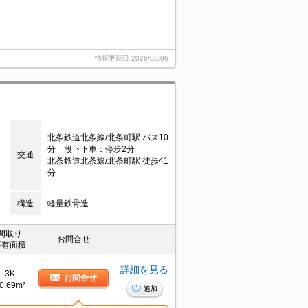
情報更新日
2026/08/06
北条鉄道北条線/北条町駅 バス10
分 段下下車：停歩2分
交通
北条鉄道北条線/北条町駅 徒歩41
分
構造
軽量鉄骨造
間取り
お問合せ
専有面積
詳細を見る
3K
お問合せ
0.69m²
追加