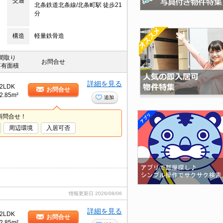
交通
北条鉄道北条線/北条町駅 徒歩21
分
構造
軽量鉄骨造
間取り
お問合せ
専有面積
詳細を見る
2LDK
お問合せ
2.85m²
追加
料問合せ！
周辺環境
入居可否
情報更新日
2026/08/06
詳細を見る
2LDK
お問合せ
2.85m²