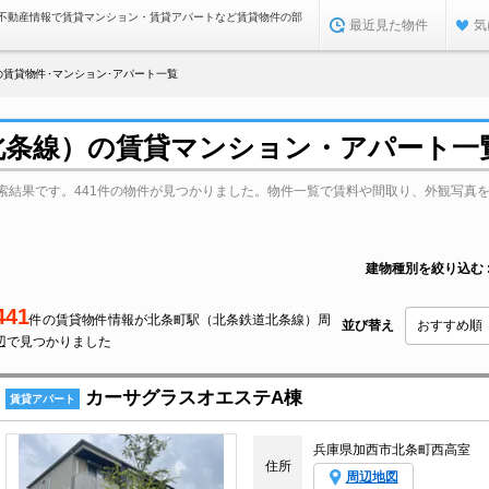
不動産情報で賃貸マンション・賃貸アパートなど賃貸物件の部
最近見た物件
気
賃貸物件･マンション･アパート一覧
北条線）の賃貸マンション・アパート一
索結果です。441件の物件が見つかりました。物件一覧で賃料や間取り、外観写真
建物種別を絞り込む
441
件の賃貸物件情報が北条町駅（北条鉄道北条線）周
並び替え
辺で見つかりました
カーサグラスオエステA棟
賃貸アパート
兵庫県加西市北条町西高室
住所
周辺地図