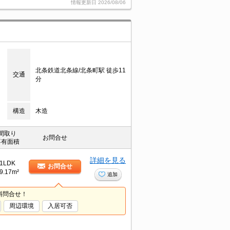
情報更新日
2026/08/06
北条鉄道北条線/北条町駅 徒歩11
交通
分
構造
木造
間取り
お問合せ
専有面積
詳細を見る
1LDK
お問合せ
9.17m²
追加
料問合せ！
周辺環境
入居可否