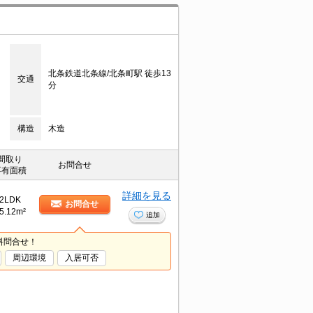
北条鉄道北条線/北条町駅 徒歩13
交通
分
構造
木造
間取り
お問合せ
専有面積
詳細を見る
2LDK
お問合せ
5.12m²
追加
料問合せ！
周辺環境
入居可否