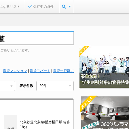
になるリスト
保存中の条件
覧
をご覧いただけます。
賃貸マンション
|
賃貸アパート
|
賃貸一戸建て
表示件数
北条鉄道北条線/播磨横田駅 徒歩
18分