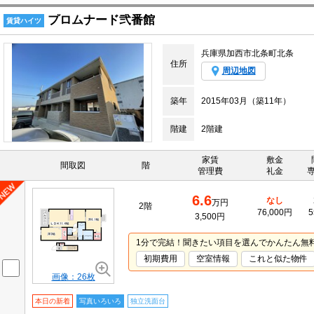
プロムナード弐番館
賃貸ハイツ
兵庫県加西市北条町北条
住所
周辺地図
築年
2015年03月（築11年）
階建
2階建
家賃
敷金
間取図
階
管理費
礼金
6.6
なし
万円
2階
76,000円
5
3,500円
1分で完結！聞きたい項目を選んでかんたん無
初期費用
空室情報
これと似た物件
画像：26枚
本日の新着
写真いろいろ
独立洗面台