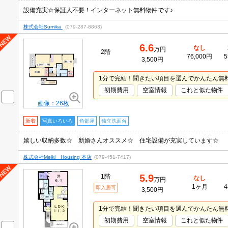
設備充実☆保証人不要！インターネット無料物件です♪
株式会社Sumika
(079-287-8863)
6.6
なし
万円
2階
76,000円
5
3,500円
1分で完結！聞きたい項目を選んでかんたん無
初期費用
空室情報
これと似た物件
画像：26枚
新着
写真いろいろ
角部屋
独立洗面台
嬉しい収納多数☆ 新婚さんオススメ☆ 住宅設備が充実しています☆
株式会社Meiki Housing 本店
(079-451-7417)
5.9
1階
なし
万円
1ヶ月
4
即入居可
3,500円
1分で完結！聞きたい項目を選んでかんたん無
初期費用
空室情報
これと似た物件