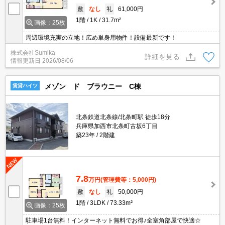
敷
なし
礼
61,000円
1階
1K
31.7m²
画像：25枚
周辺環境充実の立地！広め単身用物件！設備最新です！
株式会社Sumika
詳細を見る
情報更新日
2026/08/06
メゾン ド ブラウニー C棟
賃貸ハイツ
北条鉄道北条線/北条町駅 徒歩18分
兵庫県加西市北条町古坂6丁目
築23年
2階建
7.8
万円
(管理費等：5,000円)
敷
なし
礼
50,000円
1階
3LDK
73.33m²
画像：25枚
駐車場1台無料！インターネット無料でお得♪全室角部屋で快適☆