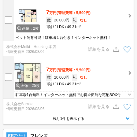
7
万円
(管理費等：5,500円)
敷
20,000円
礼
なし
1階
1LDK
49.31m²
画像：2枚
ペット飼育可能！駐車場１台付き！インターネット無料！
株式会社Meiki Housing 本店
詳細を見る
情報更新日
2026/08/06
7
万円
(管理費等：5,500円)
敷
20,000円
礼
なし
1階
1LDK
49.31m²
画像：25枚
駐車場1台無料！インターネット無料でお得☆便利な宅配BOX付
き！
株式会社Sumika
詳細を見る
情報更新日
2026/08/06
残り1件を表示する
フレンズ
賃貸アパート