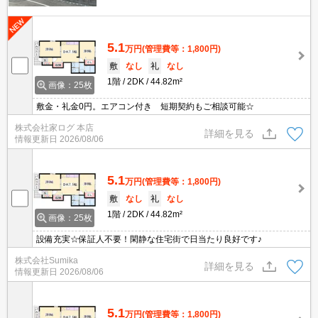
5.1
万円
(管理費等：1,800円)
敷
なし
礼
なし
1階
2DK
44.82m²
画像：25枚
敷金・礼金0円。エアコン付き 短期契約もご相談可能☆
株式会社家ログ 本店
詳細を見る
情報更新日
2026/08/06
5.1
万円
(管理費等：1,800円)
敷
なし
礼
なし
1階
2DK
44.82m²
画像：25枚
設備充実☆保証人不要！閑静な住宅街で日当たり良好です♪
株式会社Sumika
詳細を見る
情報更新日
2026/08/06
5.1
万円
(管理費等：1,800円)