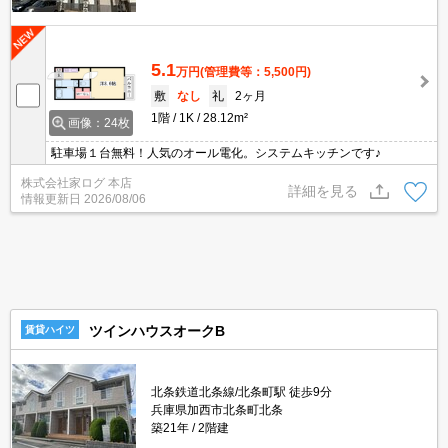
5.1
万円
(管理費等：5,500円)
敷
なし
礼
2ヶ月
1階
1K
28.12m²
画像：24枚
駐車場１台無料！人気のオール電化。システムキッチンです♪
株式会社家ログ 本店
詳細を見る
情報更新日
2026/08/06
ツインハウスオークB
賃貸ハイツ
北条鉄道北条線/北条町駅 徒歩9分
兵庫県加西市北条町北条
築21年
2階建