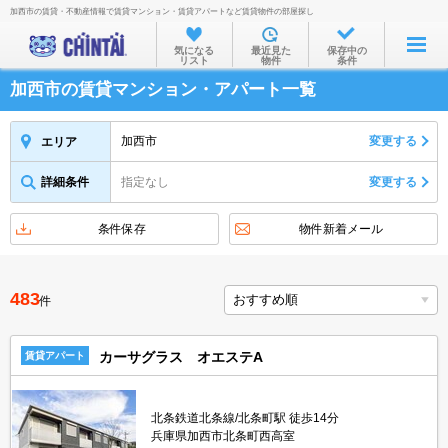
加西市の賃貸・不動産情報で賃貸マンション・賃貸アパートなど賃貸物件の部屋探し
お部屋を探す
気になる
最近見た
保存中の
リスト
物件
条件
沿線・駅から
加西市の賃貸マンション・アパート一覧
住所から
家賃相場から
加西市
変更する
エリア
通勤通学時間から
詳細条件
指定なし
変更する
物件特集から
条件保存
物件新着メール
不動産会社から
TOP
483
件
カーサグラス オエステA
賃貸アパート
北条鉄道北条線/北条町駅 徒歩14分
兵庫県加西市北条町西高室