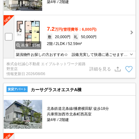
築4年
2階建
7.2
万円
(管理費等：6,000円)
敷
20,000円
礼
50,000円
2階
2LDK
52.59m²
画像：15枚
築浅物件お探しの方おすすめ☆ 設備充実して快適に過ごせますよ♪
宅配ボックス付きで便利ですよ♪
株式会社誠心不動産 エイブルネットワーク姫路
詳細を見る
野里店
情報更新日
2026/08/06
カーサグラスオエステA棟
賃貸アパート
北条鉄道北条線/播磨横田駅 徒歩18分
兵庫県加西市北条町西高室
築4年
2階建