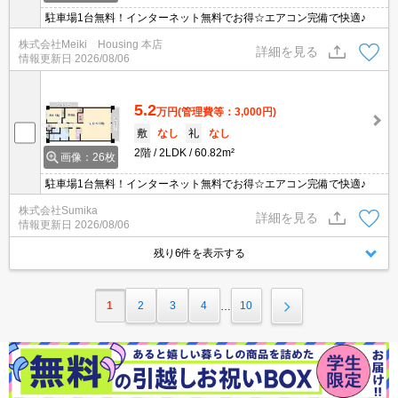
駐車場1台無料！インターネット無料でお得☆エアコン完備で快適♪
株式会社Meiki Housing 本店
詳細を見る
情報更新日
2026/08/06
5.2
万円
(管理費等：3,000円)
敷
なし
礼
なし
2階
2LDK
60.82m²
画像：26枚
駐車場1台無料！インターネット無料でお得☆エアコン完備で快適♪
株式会社Sumika
詳細を見る
情報更新日
2026/08/06
残り6件を表示する
1
2
3
4
10
…