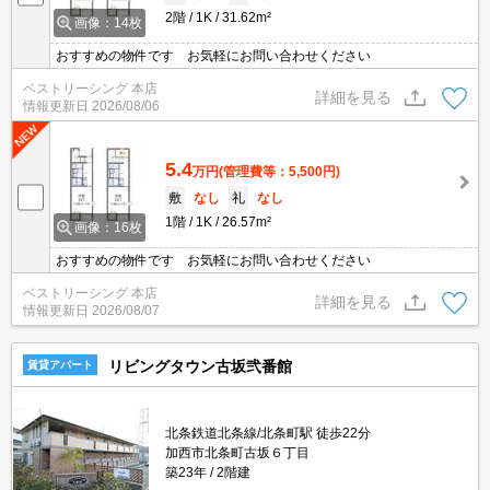
2階
1K
31.62m²
画像：14枚
おすすめの物件です お気軽にお問い合わせください
ベストリーシング 本店
詳細を見る
情報更新日
2026/08/06
5.4
万円
(管理費等：5,500円)
敷
なし
礼
なし
1階
1K
26.57m²
画像：16枚
おすすめの物件です お気軽にお問い合わせください
ベストリーシング 本店
詳細を見る
情報更新日
2026/08/07
リビングタウン古坂弐番館
賃貸アパート
北条鉄道北条線/北条町駅 徒歩22分
加西市北条町古坂６丁目
築23年
2階建