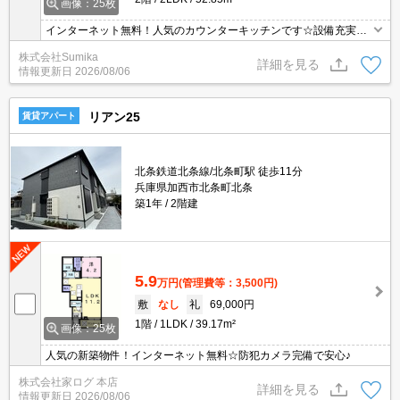
画像：25枚
インターネット無料！人気のカウンターキッチンです☆設備充実し
てます♪
株式会社Sumika
詳細を見る
情報更新日
2026/08/06
リアン25
賃貸アパート
北条鉄道北条線/北条町駅 徒歩11分
兵庫県加西市北条町北条
築1年
2階建
5.9
万円
(管理費等：3,500円)
敷
なし
礼
69,000円
1階
1LDK
39.17m²
画像：25枚
人気の新築物件！インターネット無料☆防犯カメラ完備で安心♪
株式会社家ログ 本店
詳細を見る
情報更新日
2026/08/06