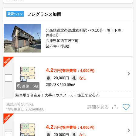
フレグランス加西
賃貸ハイツ
北条鉄道北条線/北条町駅 バス10分 段下下車：
停歩2分
兵庫県加西市段下町
築29年
2階建
4.2
万円
(管理費等：4,000円)
敷
20,000円
礼
なし
2階
3K
50.69m²
画像：5枚
駐車場１台込み！大手ハウスメーカー施工で安心☆
株式会社Sumika
詳細を見る
情報更新日
2026/08/06
4.2
万円
(管理費等：4,000円)
敷
20,000円
礼
なし