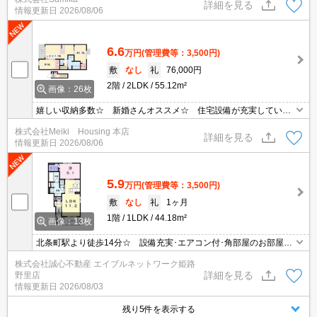
詳細を見る
情報更新日
2026/08/06
6.6
万円
(管理費等：3,500円)
敷
なし
礼
76,000円
2階
2LDK
55.12m²
画像：26枚
嬉しい収納多数☆ 新婚さんオススメ☆ 住宅設備が充実していま
す☆
株式会社Meiki Housing 本店
詳細を見る
情報更新日
2026/08/06
5.9
万円
(管理費等：3,500円)
敷
なし
礼
1ヶ月
1階
1LDK
44.18m²
画像：13枚
北条町駅より徒歩14分☆ 設備充実･エアコン付･角部屋のお部屋で
す☆ 高速インターネット使用料無料☆
株式会社誠心不動産 エイブルネットワーク姫路
詳細を見る
野里店
情報更新日
2026/08/03
残り5件を表示する