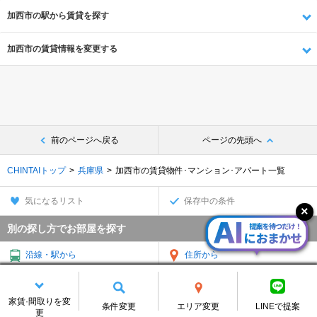
加西市の駅から賃貸を探す
加西市の賃貸情報を変更する
前のページへ戻る
ページの先頭へ
CHINTAIトップ
兵庫県
加西市の賃貸物件･マンション･アパート一覧
気になるリスト
保存中の条件
別の探し方でお部屋を探す
沿線・駅から
住所から
家賃相場から
通勤通学時間から
家賃·間取りを変
条件変更
エリア変更
LINEで提案
物件特集から
TOP
更