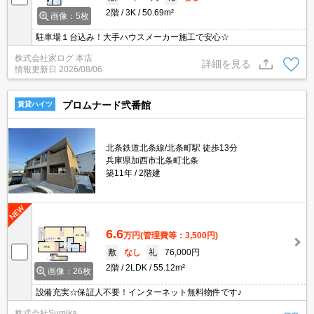
2階
3K
50.69m²
画像：5枚
駐車場１台込み！大手ハウスメーカー施工で安心☆
株式会社家ログ 本店
詳細を見る
情報更新日
2026/08/06
プロムナード弐番館
賃貸ハイツ
北条鉄道北条線/北条町駅 徒歩13分
兵庫県加西市北条町北条
築11年
2階建
6.6
万円
(管理費等：3,500円)
敷
なし
礼
76,000円
2階
2LDK
55.12m²
画像：26枚
設備充実☆保証人不要！インターネット無料物件です♪
株式会社Sumika