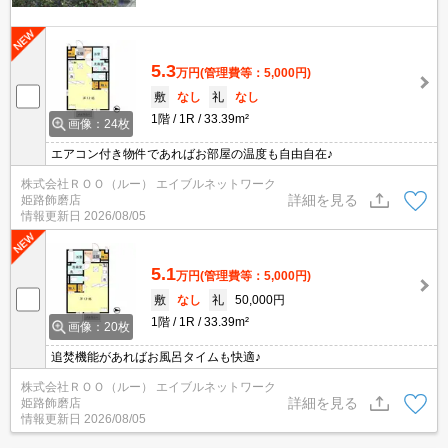
5.3
万円
(管理費等：5,000円)
敷
なし
礼
なし
1階
1R
33.39m²
画像：24枚
エアコン付き物件であればお部屋の温度も自由自在♪
株式会社ＲＯＯ（ルー） エイブルネットワーク
詳細を見る
姫路飾磨店
情報更新日
2026/08/05
5.1
万円
(管理費等：5,000円)
敷
なし
礼
50,000円
1階
1R
33.39m²
画像：20枚
追焚機能があればお風呂タイムも快適♪
株式会社ＲＯＯ（ルー） エイブルネットワーク
詳細を見る
姫路飾磨店
情報更新日
2026/08/05