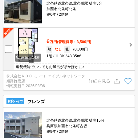
北条鉄道北条線/北条町駅 徒歩5分
加西市北条町北条
築6年
2階建
6
万円
(管理費等：3,500円)
敷
なし
礼
70,000円
1階
1LDK
48.35m²
画像：14枚
追焚機能でいつでもお風呂がぽかぽかに♪
株式会社ＲＯＯ（ルー） エイブルネットワーク
詳細を見る
姫路飾磨店
情報更新日
2026/08/06
フレンズ
賃貸ハイツ
北条鉄道北条線/北条町駅 徒歩15分
兵庫県加西市北条町古坂
築9年
2階建