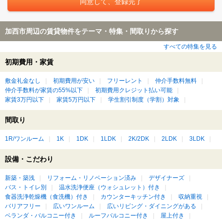
加西市周辺の賃貸物件をテーマ・特集・間取りから探す
すべての特集を見る
初期費用・家賃
敷金礼金なし
初期費用が安い
フリーレント
仲介手数料無料
仲介手数料が家賃の55%以下
初期費用クレジット払い可能
家賃3万円以下
家賃5万円以下
学生割引制度（学割）対象
間取り
1R/ワンルーム
1K
1DK
1LDK
2K/2DK
2LDK
3LDK
設備・こだわり
新築・築浅
リフォーム・リノベーション済み
デザイナーズ
バス・トイレ別
温水洗浄便座（ウォシュレット）付き
食器洗浄乾燥機（食洗機）付き
カウンターキッチン付き
収納重視
バリアフリー
広いワンルーム
広いリビング・ダイニングがある
ベランダ・バルコニー付き
ルーフバルコニー付き
屋上付き