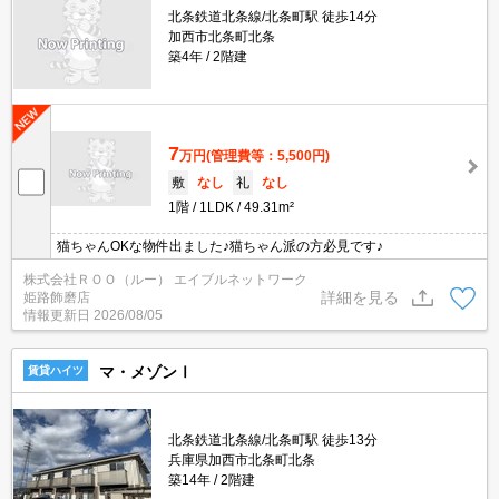
北条鉄道北条線/北条町駅 徒歩14分
加西市北条町北条
築4年
2階建
7
万円
(管理費等：5,500円)
敷
なし
礼
なし
1階
1LDK
49.31m²
猫ちゃんOKな物件出ました♪猫ちゃん派の方必見です♪
株式会社ＲＯＯ（ルー） エイブルネットワーク
詳細を見る
姫路飾磨店
情報更新日
2026/08/05
マ・メゾンⅠ
賃貸ハイツ
北条鉄道北条線/北条町駅 徒歩13分
兵庫県加西市北条町北条
築14年
2階建