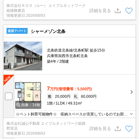
株式会社ＲＯＯ（ルー） エイブルネットワーク
詳細を見る
姫路飾磨店
情報更新日
2026/08/03
シャーメゾン北条
賃貸アパート
北条鉄道北条線/北条町駅 徒歩15分
兵庫県加西市北条町北条
築4年
2階建
7
万円
(管理費等：5,500円)
敷
20,000円
礼
60,000円
1階
1LDK
49.31m²
画像：14枚
☆ペット飼育可能物件☆ 収納スペースが充実しているのでお部屋
を広く使えますよ☆ うれしいインターネット(Wi－Fi付)使用料無
株式会社誠心不動産 エイブルネットワーク姫路
料＆駐車場1台付き♪
詳細を見る
野里店
情報更新日
2026/08/03