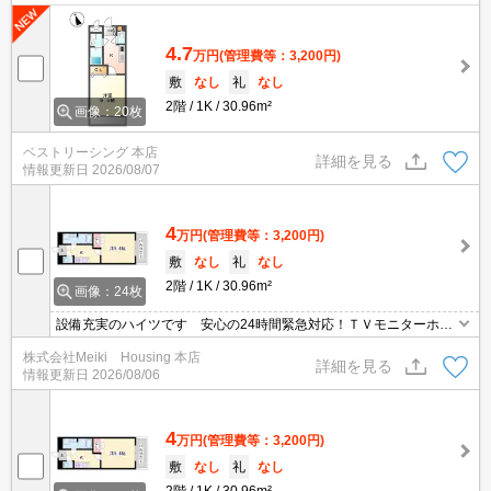
4.7
万円
(管理費等：3,200円)
敷
なし
礼
なし
2階
1K
30.96m²
画像：20枚
ベストリーシング 本店
詳細を見る
情報更新日
2026/08/07
4
万円
(管理費等：3,200円)
敷
なし
礼
なし
2階
1K
30.96m²
画像：24枚
設備充実のハイツです 安心の24時間緊急対応！ＴＶモニターホン
完備で安心！
株式会社Meiki Housing 本店
詳細を見る
情報更新日
2026/08/06
4
万円
(管理費等：3,200円)
敷
なし
礼
なし
2階
1K
30.96m²