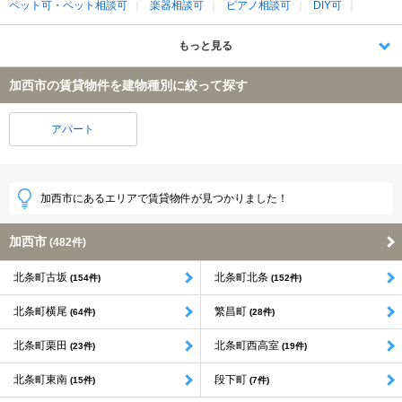
ペット可・ペット相談可
楽器相談可
ピアノ相談可
DIY可
もっと見る
加西市の賃貸物件を建物種別に絞って探す
アパート
加西市にあるエリアで賃貸物件が見つかりました！
加西市
(482件)
北条町古坂
北条町北条
(154件)
(152件)
北条町横尾
繁昌町
(64件)
(28件)
北条町栗田
北条町西高室
(23件)
(19件)
北条町東南
段下町
(15件)
(7件)