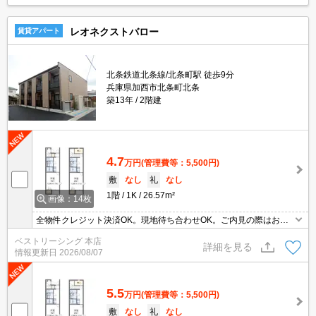
レオネクストバロー
賃貸アパート
北条鉄道北条線/北条町駅 徒歩9分
兵庫県加西市北条町北条
築13年
2階建
4.7
万円
(管理費等：5,500円)
敷
なし
礼
なし
1階
1K
26.57m²
画像：14枚
全物件クレジット決済OK。現地待ち合わせOK。ご内見の際はお気
軽にお問い合わせください。
ベストリーシング 本店
詳細を見る
情報更新日
2026/08/07
5.5
万円
(管理費等：5,500円)
敷
なし
礼
なし