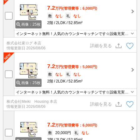
7.2
万円
(管理費等：6,000円)
敷
なし
礼
なし
2階
2LDK
52.85m²
画像：25枚
インターネット無料！人気のカウンターキッチンです☆設備充実し
てます♪
株式会社家ログ 本店
詳細を見る
情報更新日
2026/08/06
7.2
万円
(管理費等：5,000円)
敷
なし
礼
なし
2階
2LDK
52.85m²
画像：25枚
インターネット無料！人気のカウンターキッチンです☆設備充実し
てます♪
株式会社Meiki Housing 本店
詳細を見る
情報更新日
2026/08/06
7.2
万円
(管理費等：6,000円)
敷
20,000円
礼
なし
2階
2LDK
52.85m²