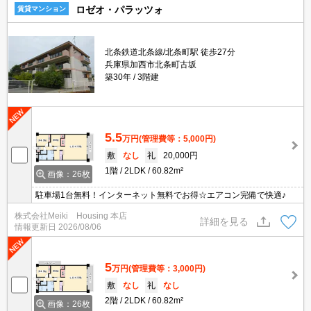
ロゼオ・パラッツォ
賃貸マンション
北条鉄道北条線/北条町駅 徒歩27分
兵庫県加西市北条町古坂
築30年
3階建
5.5
万円
(管理費等：5,000円)
敷
なし
礼
20,000円
1階
2LDK
60.82m²
画像：26枚
駐車場1台無料！インターネット無料でお得☆エアコン完備で快適♪
株式会社Meiki Housing 本店
詳細を見る
情報更新日
2026/08/06
5
万円
(管理費等：3,000円)
敷
なし
礼
なし
2階
2LDK
60.82m²
画像：26枚