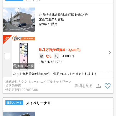
北条鉄道北条線/北条町駅 徒歩14分
加西市北条町古坂
築9年
2階建
5.1
万円
(管理費等：3,500円)
敷
なし
礼
61,000円
1階
1K
31.7m²
画像：25枚
ネット無料設備付きの物件で毎月のコストが抑えられます！
株式会社ＲＯＯ（ルー） エイブルネットワーク
詳細を見る
姫路飾磨店
情報更新日
2026/08/06
メイベリーナⅡ
賃貸アパート