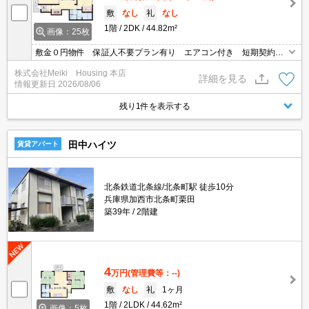
敷
なし
礼
なし
1階
2DK
44.82m²
画像：25枚
敷金０円物件 保証人不要プラン有り エアコン付き 短期契約も
ご相談可能☆
株式会社Meiki Housing 本店
詳細を見る
情報更新日
2026/08/06
残り1件を表示する
田中ハイツ
賃貸アパート
北条鉄道北条線/北条町駅 徒歩10分
兵庫県加西市北条町栗田
築39年
2階建
4
万円
(管理費等：--)
敷
なし
礼
1ヶ月
1階
2LDK
44.62m²
画像：5枚