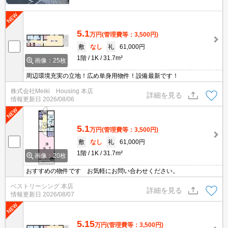
5.1
万円
(管理費等：3,500円)
敷
なし
礼
61,000円
1階
1K
31.7m²
画像：25枚
周辺環境充実の立地！広め単身用物件！設備最新です！
株式会社Meiki Housing 本店
詳細を見る
情報更新日
2026/08/06
5.1
万円
(管理費等：3,500円)
敷
なし
礼
61,000円
1階
1K
31.7m²
画像：20枚
おすすめの物件です お気軽にお問い合わせください。
ベストリーシング 本店
詳細を見る
情報更新日
2026/08/07
5.15
万円
(管理費等：3,500円)