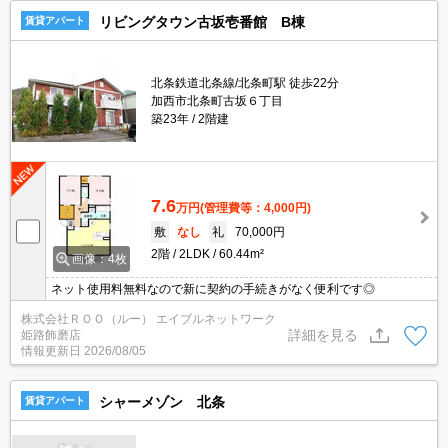
リビングタウン古坂壱番館 B棟
賃貸アパート
北条鉄道北条線/北条町駅 徒歩22分
加西市北条町古坂６丁目
築23年
2階建
7.6
万円
(管理費等：4,000円)
敷
なし
礼
70,000円
2階
2LDK
60.44m²
画像：4枚
ネット使用料無料なので新に契約の手続きがなく便利です◎
株式会社ＲＯＯ（ルー） エイブルネットワーク
詳細を見る
姫路飾磨店
情報更新日
2026/08/05
シャーメゾン 北条
賃貸アパート