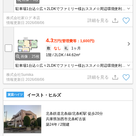
駐車場1台込☆広々2LDKでファミリー様おススメ☆周辺環境便利な
立地☆
株式会社家ログ 本店
詳細を見る
情報更新日
2026/08/06
4.3
万円
(管理費等：1,600円)
敷
なし
礼
1ヶ月
1階
2LDK
44.62m²
画像：25枚
駐車場1台込☆広々2LDKでファミリー様おススメ☆周辺環境便利な
立地☆
株式会社Sumika
詳細を見る
情報更新日
2026/08/06
イースト・ヒルズ
賃貸ハイツ
北条鉄道北条線/北条町駅 徒歩20分
兵庫県加西市北条町古坂
築24年
2階建