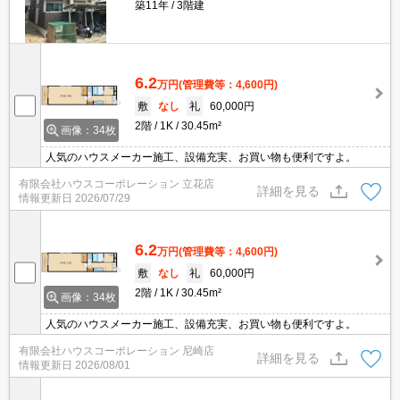
築11年
3階建
6.2
万円
(管理費等：4,600円)
敷
なし
礼
60,000円
2階
1K
30.45m²
画像：34枚
人気のハウスメーカー施工、設備充実、お買い物も便利ですよ。
有限会社ハウスコーポレーション 立花店
詳細を見る
情報更新日
2026/07/29
6.2
万円
(管理費等：4,600円)
敷
なし
礼
60,000円
2階
1K
30.45m²
画像：34枚
人気のハウスメーカー施工、設備充実、お買い物も便利ですよ。
有限会社ハウスコーポレーション 尼崎店
詳細を見る
情報更新日
2026/08/01