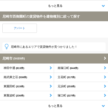
もっと見る
尼崎市西御園町の賃貸物件を建物種別に絞って探す
アパート
尼崎市にあるエリアで賃貸物件が見つかりました！
尼崎市
(9489件)
神田中通
南塚口町
(813件)
(644件)
南武庫之荘
立花町
(538件)
(317件)
東園田町
元浜町
(315件)
(253件)
東難波町
塚口町
(236件)
(227件)
もっと見る