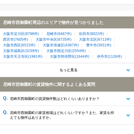
尼崎市西御園町周辺のエリアで物件が見つかりました
大阪市淀川区(9798件)
尼崎市(9487件)
吹田市(9022件)
西宮市(7605件)
大阪市中央区(6735件)
大阪市北区(6713件)
大阪市西区(6515件)
大阪市浪速区(4387件)
豊中市(3931件)
大阪市福島区(3239件)
大阪市西淀川区(2554件)
大阪市天王寺区(1981件)
大阪市阿倍野区(1644件)
伊丹市(1126件)
大阪市港区(1103件)
芦屋市(1083件)
宝塚市(1082件)
池田市(1027件)
箕面市(871件)
大阪市大正区(495件)
もっと見る
大阪市此花区(256件)
尼崎市西御園町の賃貸物件に関するよくある質問
尼崎市西御園町の賃貸物件数はどれくらいありますか？
尼崎市西御園町の家賃相場はどれくらいですか？また、家賃を抑
えても物件はありますか。