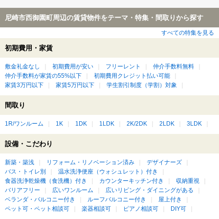
尼崎市西御園町周辺の賃貸物件をテーマ・特集・間取りから探す
すべての特集を見る
初期費用・家賃
敷金礼金なし
初期費用が安い
フリーレント
仲介手数料無料
仲介手数料が家賃の55%以下
初期費用クレジット払い可能
家賃3万円以下
家賃5万円以下
学生割引制度（学割）対象
間取り
1R/ワンルーム
1K
1DK
1LDK
2K/2DK
2LDK
3LDK
設備・こだわり
新築・築浅
リフォーム・リノベーション済み
デザイナーズ
バス・トイレ別
温水洗浄便座（ウォシュレット）付き
食器洗浄乾燥機（食洗機）付き
カウンターキッチン付き
収納重視
バリアフリー
広いワンルーム
広いリビング・ダイニングがある
ベランダ・バルコニー付き
ルーフバルコニー付き
屋上付き
ペット可・ペット相談可
楽器相談可
ピアノ相談可
DIY可