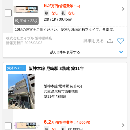
6.2
万円
(管理費等：--)
敷
なし
礼
なし
2階
1K
30.45m²
画像：22枚
10帖の洋室をご覧ください。便利な洗面所独立タイプ。角部屋。
株式会社エイブル 阪神尼崎店
詳細を見る
情報更新日
2026/08/03
残り2件を表示する
阪神本線 尼崎駅 3階建 築11年
賃貸アパート
阪神本線/尼崎駅 徒歩4分
兵庫県尼崎市西御園町
築11年
3階建
6.2
万円
(管理費等：4,600円)
敷
なし
礼
60,000円