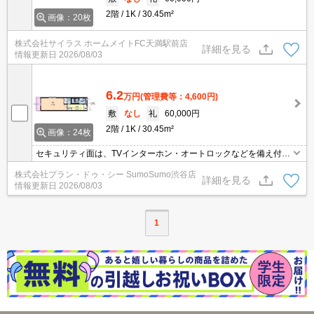
2階
1K
30.45m²
画像：20枚
株式会社サイラス ホームメイトFC天満駅前店
詳細を見る
情報更新日
2026/08/03
6.2
万円
(管理費等：4,600円)
敷
なし
礼
60,000円
2階
1K
30.45m²
画像：24枚
セキュリティ面は、TVインターホン・オートロックなどを備え付け
ているので安心して暮らせます。室内設備は洗面化粧台・浴室乾燥
株式会社プラン・ドゥ・シー SumoSumo渋谷店
機など大変充実しております。IHキッチンはお掃除が簡単です。簡
詳細を見る
情報更新日
2026/08/03
単に温度管理できるエアコン付きの物件。魅力も多い賃貸物件はい
かがでしょうか。女性からの評価が高い、キッチンスぺースのある
物件。
1