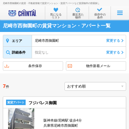
尼崎市西御園町の賃貸・不動産情報で賃貸マンション・賃貸アパートなど賃貸物件の部屋探し
お部屋を探す
気になる
最近見た
保存中の
リスト
物件
条件
沿線・駅から
尼崎市西御園町の賃貸マンション・アパート一覧
住所から
家賃相場から
尼崎市西御園町
変更する
エリア
通勤通学時間から
詳細条件
指定なし
変更する
物件特集から
条件保存
物件新着メール
不動産会社から
TOP
7
件
フジパレス御園
賃貸アパート
阪神本線/尼崎駅 徒歩4分
兵庫県尼崎市西御園町