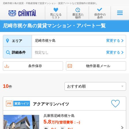
尼崎市梶ケ島の賃貸・不動産情報で賃貸マンション・賃貸アパートなど賃貸物件の部屋探し
お部屋を探す
気になる
最近見た
保存中の
リスト
物件
条件
沿線・駅から
尼崎市梶ケ島の賃貸マンション・アパート一覧
住所から
家賃相場から
尼崎市梶ケ島
変更する
エリア
通勤通学時間から
詳細条件
指定なし
変更する
物件特集から
条件保存
物件新着メール
不動産会社から
TOP
10
件
アクアマリンハイツ
PR
賃貸ハイツ
兵庫県尼崎市梶ケ島
5.8
万円
(管理費等：--)