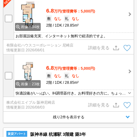
6.8
万円
(管理費等：5,000円)
敷
なし
礼
なし
2階
1DK
28.85m²
画像：34枚
お部屋設備充実、インターネット無料で経済的ですよ。
有限会社ハウスコーポレーション 尼崎店
詳細を見る
情報更新日
2026/08/01
6.8
万円
(管理費等：5,000円)
敷
なし
礼
なし
2階
1DK
28.85m²
画像：23枚
快適設備がいっぱい。IH調理器付き。お料理好きの方に。ちょっと
広めのお部屋をお探しのあなたへ。敷金・礼金0物件です!。
株式会社エイブル 阪神尼崎店
詳細を見る
情報更新日
2026/08/03
残り2件を表示する
阪神本線 杭瀬駅 3階建 築3年
賃貸アパート