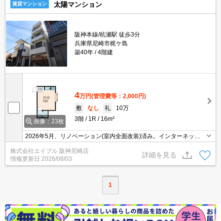
太陽マンション
賃貸マンション
阪神本線/杭瀬駅 徒歩3分
兵庫県尼崎市梶ケ島
築40年
4階建
4
万円
(管理費等：2,000円)
敷
なし
礼
10万
3階
1R
16m²
画像：23枚
2026年5月、リノベーション(室内全面改装)済み。インターネット
無料で使い放題。敷金・礼金0物件です!。IH調理器付き。お料理好
株式会社エイブル 阪神尼崎店
きの方に。
詳細を見る
情報更新日
2026/08/03
1