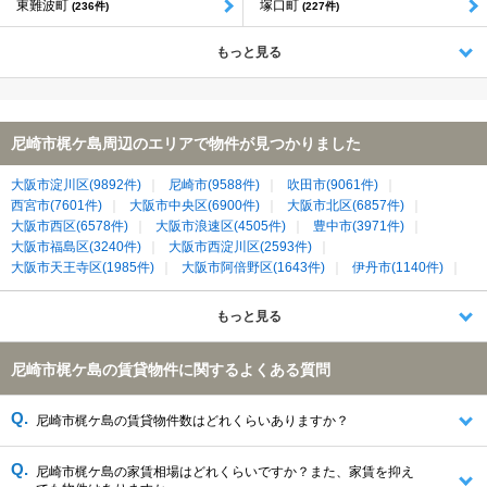
東難波町
塚口町
(236件)
(227件)
もっと見る
尼崎市梶ケ島周辺のエリアで物件が見つかりました
大阪市淀川区(9892件)
尼崎市(9588件)
吹田市(9061件)
西宮市(7601件)
大阪市中央区(6900件)
大阪市北区(6857件)
大阪市西区(6578件)
大阪市浪速区(4505件)
豊中市(3971件)
大阪市福島区(3240件)
大阪市西淀川区(2593件)
大阪市天王寺区(1985件)
大阪市阿倍野区(1643件)
伊丹市(1140件)
宝塚市(1113件)
大阪市港区(1098件)
芦屋市(1095件)
池田市(1032件)
箕面市(873件)
大阪市大正区(494件)
もっと見る
大阪市此花区(263件)
尼崎市梶ケ島の賃貸物件に関するよくある質問
尼崎市梶ケ島の賃貸物件数はどれくらいありますか？
尼崎市梶ケ島の家賃相場はどれくらいですか？また、家賃を抑え