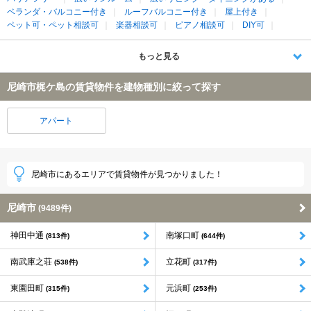
ベランダ・バルコニー付き
ルーフバルコニー付き
屋上付き
ペット可・ペット相談可
楽器相談可
ピアノ相談可
DIY可
もっと見る
尼崎市梶ケ島の賃貸物件を建物種別に絞って探す
アパート
尼崎市にあるエリアで賃貸物件が見つかりました！
尼崎市
(9489件)
神田中通
南塚口町
(813件)
(644件)
南武庫之荘
立花町
(538件)
(317件)
東園田町
元浜町
(315件)
(253件)