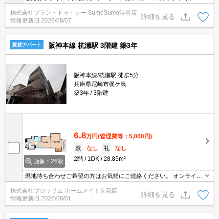
瀬店まで徒歩6分にあるので、体調が悪くなっても安心。収納はシ
株式会社プラン・ドゥ・シー SumoSumo渋谷店
ューズボックス・クロゼットなど豊富なので、衣類や履き物の整理
詳細を見る
情報更新日
2026/08/07
がしやすく便利です。ネット回線が導入された物件です。駐輪場付
きの物件です。
阪神本線 杭瀬駅 3階建 築3年
賃貸アパート
阪神本線/杭瀬駅 徒歩5分
兵庫県尼崎市梶ケ島
築3年
3階建
6.8
万円
(管理費等：5,000円)
敷
なし
礼
なし
2階
1DK
28.85m²
画像：26枚
現地待ち合わせご希望の方はお気軽にご連絡ください。 オンライン
内覧も可能です。 初期費用等ご相談ください。 インターネット代無
株式会社ブロッサム ホームメイト立花店
料です。
詳細を見る
情報更新日
2026/08/01