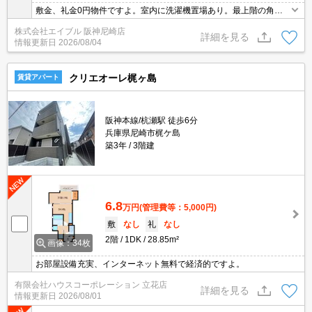
敷金、礼金0円物件ですよ。室内に洗濯機置場あり。最上階の角部
屋が空きました。
株式会社エイブル 阪神尼崎店
詳細を見る
情報更新日
2026/08/04
クリエオーレ梶ヶ島
賃貸アパート
阪神本線/杭瀬駅 徒歩6分
兵庫県尼崎市梶ケ島
築3年
3階建
6.8
万円
(管理費等：5,000円)
敷
なし
礼
なし
2階
1DK
28.85m²
画像：34枚
お部屋設備充実、インターネット無料で経済的ですよ。
有限会社ハウスコーポレーション 立花店
詳細を見る
情報更新日
2026/08/01