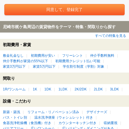
尼崎市梶ケ島周辺の賃貸物件をテーマ・特集・間取りから探す
すべての特集を見る
初期費用・家賃
敷金礼金なし
初期費用が安い
フリーレント
仲介手数料無料
仲介手数料が家賃の55%以下
初期費用クレジット払い可能
家賃3万円以下
家賃5万円以下
学生割引制度（学割）対象
間取り
1R/ワンルーム
1K
1DK
1LDK
2K/2DK
2LDK
3LDK
設備・こだわり
新築・築浅
リフォーム・リノベーション済み
デザイナーズ
バス・トイレ別
温水洗浄便座（ウォシュレット）付き
食器洗浄乾燥機（食洗機）付き
カウンターキッチン付き
収納重視
バリアフリー
広いワンルーム
広いリビング・ダイニングがある