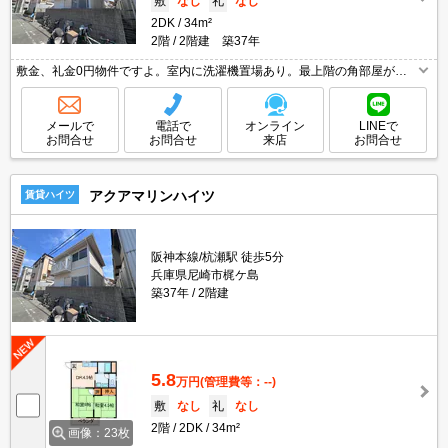
敷
なし
礼
なし
2DK
34m²
2階
2階建 築37年
敷金、礼金0円物件ですよ。室内に洗濯機置場あり。最上階の角部屋が空
きました。
メールで
電話で
オンライン
LINEで
お問合せ
お問合せ
来店
お問合せ
アクアマリンハイツ
賃貸ハイツ
阪神本線/杭瀬駅 徒歩5分
兵庫県尼崎市梶ケ島
築37年
2階建
5.8
万円
(管理費等：--)
敷
なし
礼
なし
2階
2DK
34m²
画像：23枚