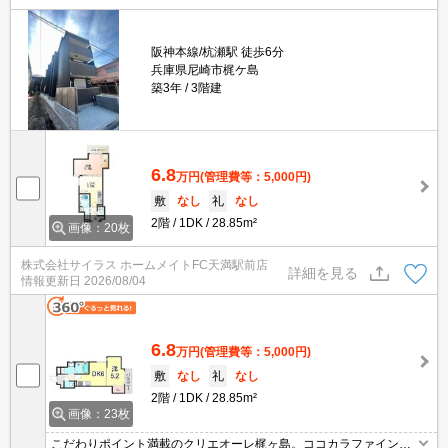
阪神本線/杭瀬駅 徒歩6分
兵庫県尼崎市梶ケ島
築3年
3階建
6.8
万円
(管理費等：5,000円)
敷
なし
礼
なし
2階
1DK
28.85m²
画像：20枚
株式会社サイラス ホームメイトFC天満駅前店
詳細を見る
情報更新日
2026/08/04
6.8
万円
(管理費等：5,000円)
敷
なし
礼
なし
2階
1DK
28.85m²
画像：23枚
こだわりポイント満載のクリエオーレ梶ヶ島。ココカラファイン杭