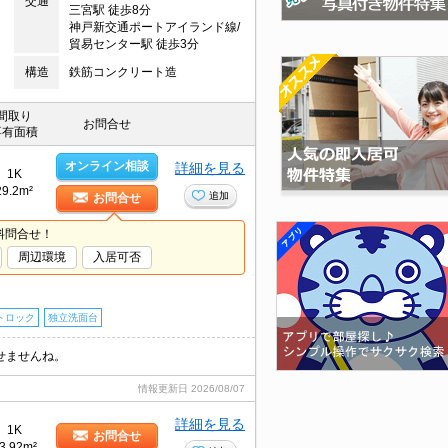
交通
三宮駅 徒歩8分
神戸新交通ポートアイランド線/
貿易センター駅 徒歩3分
構造
鉄筋コンクリート造
間取り
お問合せ
専有面積
オンライン相談
詳細を見る
1K
29.2m²
追加
お問合せ
料問合せ！
周辺環境
入居可否
トロック
独立洗面台
せませんね。
情報更新日
2026/08/07
詳細を見る
1K
お問合せ
3.92m²