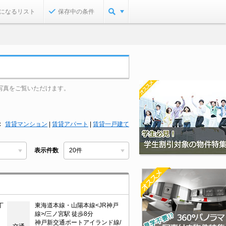
になるリスト
保存中の条件
写真をご覧いただけます。
賃貸マンション
|
賃貸アパート
|
賃貸一戸建て
表示件数
丁
東海道本線・山陽本線<JR神戸
線>/三ノ宮駅 徒歩8分
神戸新交通ポートアイランド線/