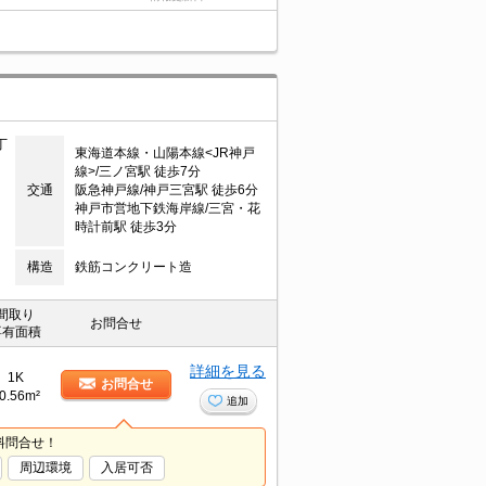
丁
東海道本線・山陽本線<JR神戸
線>/三ノ宮駅 徒歩7分
交通
阪急神戸線/神戸三宮駅 徒歩6分
神戸市営地下鉄海岸線/三宮・花
時計前駅 徒歩3分
構造
鉄筋コンクリート造
間取り
お問合せ
専有面積
詳細を見る
1K
お問合せ
0.56m²
追加
料問合せ！
周辺環境
入居可否