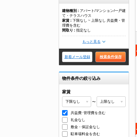
建物種別
アパート/マンション/一戸建
て・テラスハウス
家賃
下限なし ~ 上限なし 共益費・管
理費を含む
間取り
指定なし
もっと見る
新着メール登録
検索条件保存
物件条件の絞り込み
家賃
〜
共益費･管理費を含む
礼金なし
敷金・保証金なし
駐車場料金を含む