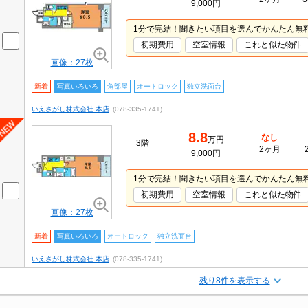
9,000円
1分で完結！聞きたい項目を選んでかんたん無
初期費用
空室情報
これと似た物件
画像：27枚
新着
写真いろいろ
角部屋
オートロック
独立洗面台
いえさがし株式会社 本店
(078-335-1741)
8.8
なし
万円
3階
2ヶ月
9,000円
1分で完結！聞きたい項目を選んでかんたん無
初期費用
空室情報
これと似た物件
画像：27枚
新着
写真いろいろ
オートロック
独立洗面台
いえさがし株式会社 本店
(078-335-1741)
残り8件を表示する