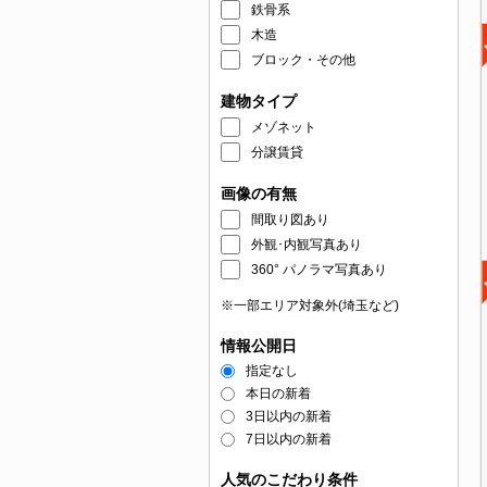
鉄骨系
木造
ブロック・その他
建物タイプ
メゾネット
分譲賃貸
画像の有無
間取り図あり
外観･内観写真あり
360° パノラマ写真あり
※一部エリア対象外(埼玉など)
情報公開日
指定なし
本日の新着
3日以内の新着
7日以内の新着
人気のこだわり条件