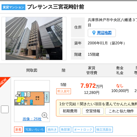
プレサンス三宮花時計前
賃貸マンション
兵庫県神戸市中央区八幡通３
目
住所
周辺地図
築年
2006年01月（築20年）
階建
15階建
家賃
敷金
間取図
階
管理費
礼金
7.972
5階
なし
万円
100,000円
2
即入居可
12,280円
1分で完結！聞きたい項目を選んでかんたん無
初期費用
空室情報
これと似た物件
画像：26枚
新着
写真いろいろ
南向き
角部屋
オートロック
独立洗面台