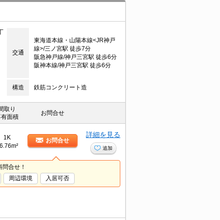
丁
東海道本線・山陽本線<JR神戸
線>/三ノ宮駅 徒歩7分
交通
阪急神戸線/神戸三宮駅 徒歩6分
阪神本線/神戸三宮駅 徒歩6分
構造
鉄筋コンクリート造
間取り
お問合せ
専有面積
詳細を見る
1K
お問合せ
6.76m²
追加
料問合せ！
周辺環境
入居可否