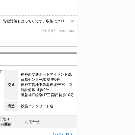
セキュリティ面は、オートロック・TVインターホンなど充実しているので、防犯対策もばっちりです。収納はクロゼット・シューズボックスなどが備え付けられているので、衣類や日用品の収納に重宝します。室内設備は浴室乾燥機・洗面所独立などが揃っており、とても充実しています。この物件なら、近くに駐車スペースも備えています。
情報更新日
2026/08/03
丁
神戸新交通ポートアイランド線/
貿易センター駅 徒歩6分
交通
神戸市営地下鉄海岸線/三宮・花
時計前駅 徒歩9分
阪急神戸線/神戸三宮駅 徒歩10分
構造
鉄筋コンクリート造
間取り
お問合せ
専有面積