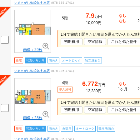
いえさがし株式会社 本店
(078-335-1741)
7.9
なし
万円
5階
なし
2
10,000円
1分で完結！聞きたい項目を選んでかんたん無
初期費用
空室情報
これと似た物件
画像：29枚
新着
写真いろいろ
南向き
オートロック
独立洗面台
いえさがし株式会社 本店
(078-335-1741)
6.772
4階
なし
万円
1ヶ月
2
即入居可
12,280円
1分で完結！聞きたい項目を選んでかんたん無
初期費用
空室情報
これと似た物件
画像：28枚
新着
写真いろいろ
南向き
角部屋
オートロック
独立洗面台
いえさがし株式会社 本店
(078-335-1741)