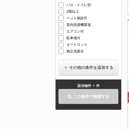
バス・トイレ別
2階以上
ペット相談可
室内洗濯機置場
エアコン付
駐車場付
オートロック
独立洗面台
その他の条件を追加する
-
該当物件
件
この条件で検索する