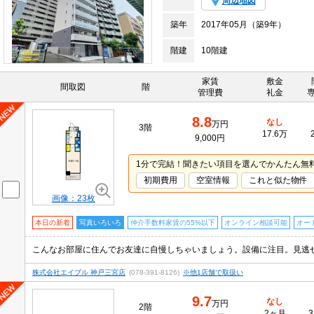
周辺地図
築年
2017年05月（築9年）
階建
10階建
家賃
敷金
間取図
階
管理費
礼金
8.8
なし
万円
3階
17.6万
9,000円
1分で完結！聞きたい項目を選んでかんたん無
初期費用
空室情報
これと似た物件
画像：23枚
本日の新着
写真いろいろ
仲介手数料家賃の55%以下
オンライン相談可能
オー
こんなお部屋に住んでお友達に自慢しちゃいましょう。設備に注目。見逃
株式会社エイブル 神戸三宮店
(078-391-8126)
※他1店舗で取扱い
9.7
なし
万円
2階
2ヶ月
3