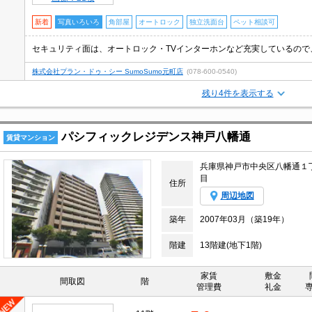
新着
写真いろいろ
角部屋
オートロック
独立洗面台
ペット相談可
株式会社プラン・ドゥ・シー SumoSumo元町店
(078-600-0540)
残り4件を表示する
パシフィックレジデンス神戸八幡通
賃貸マンション
兵庫県神戸市中央区八幡通１
目
住所
周辺地図
築年
2007年03月（築19年）
階建
13階建(地下1階)
家賃
敷金
間取図
階
管理費
礼金