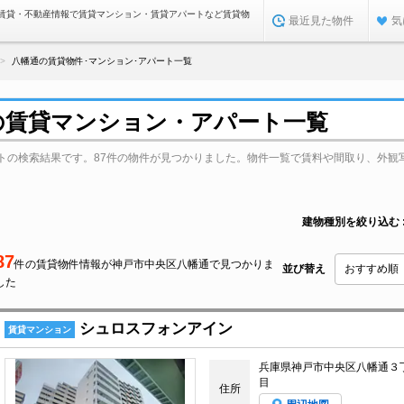
賃貸・不動産情報で賃貸マンション・賃貸アパートなど賃貸物
最近見た物件
気
八幡通の賃貸物件･マンション･アパート一覧
の賃貸マンション・アパート一覧
トの検索結果です。87件の物件が見つかりました。物件一覧で賃料や間取り、外観
建物種別を絞り込む
87
件の賃貸物件情報が神戸市中央区八幡通で見つかりま
並び替え
した
シュロスフォンアイン
賃貸マンション
兵庫県神戸市中央区八幡通３
目
住所