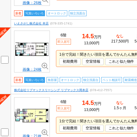
画像：26枚
新着
写真いろいろ
オートロック
独立洗面台
いえさがし株式会社 本店
(078-335-1741)
14.5
6階
なし
万円
217,500円
5
即入居可
13,000円
1分で完結！聞きたい項目を選んでかんたん無
初期費用
空室情報
これと似た物件
画像：24枚
新着
写真いろいろ
角部屋
オートロック
独立洗面台
ペット相談可
耐震構造
株式会社リブマックスリーシング リブマックス岡本店
(078-412-7557)
14.5
6階
なし
万円
1.5ヶ月
5
即入居可
13,000円
1分で完結！聞きたい項目を選んでかんたん無
初期費用
空室情報
これと似た物件
画像：21枚