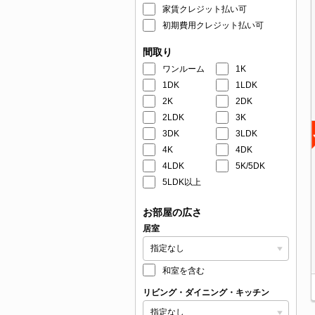
家賃クレジット払い可
初期費用クレジット払い可
間取り
ワンルーム
1K
1DK
1LDK
2K
2DK
2LDK
3K
3DK
3LDK
4K
4DK
4LDK
5K/5DK
5LDK以上
お部屋の広さ
居室
和室を含む
リビング・ダイニング・キッチン