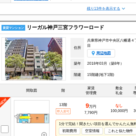
残り13件を表示する
リーガル神戸三宮フラワーロード
賃貸マンション
兵庫県神戸市中央区八幡通４
目
住所
周辺地図
築年
2018年03月（築8年）
階建
15階建(地下1階)
家賃
敷金
間取図
階
管理費
礼金
9
13階
なし
万円
100,000円
3
即入居可
7,790円
1分で完結！聞きたい項目を選んでかんたん無
初期費用
空室情報
これと似た物件