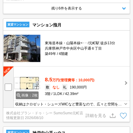
残り6件を表示する
マンション指月
賃貸マンション
東海道本線・山陽本線<･･･/元町駅 徒歩13分
兵庫県神戸市中央区中山手通６丁目
築49年
4階建
8.5
万円
(管理費等：10,000円)
敷
なし
礼
190,000円
3階
1LDK
42.39m²
画像：2枚
収納はクロゼット・シューズWICなど豊富なので、広々と空間を利
用することも可能です。玄関先まで覗き穴を覗きに行かなくてもイ
株式会社プラン・ドゥ・シー SumoSumo元町店
ンターホン越しに誰が来たのかを確認できます。化粧品や洗面道具
詳細を見る
情報更新日
2026/08/10
といった小物もスッキリまとめて収納できる独立洗面台を採用して
います。過ごしやすい環境を実現する、エアコン付きのマンション
です。
賃貸マンション