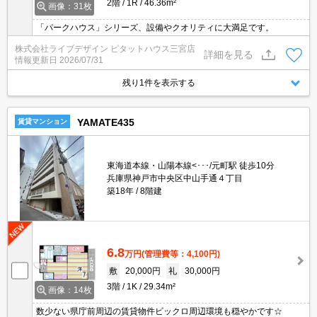
2階
1R
46.36m²
画像：31枚
「パークハウス」シリーズ、設備やクオリティに大満足です。
株式会社ライブデザイン ピタットハウス三宮店
詳細を見る
情報更新日
2026/07/31
残り1件を表示する
YAMATE435
賃貸マンション
東海道本線・山陽本線<･･･/元町駅 徒歩10分
兵庫県神戸市中央区中山手通４丁目
築18年
8階建
6.8
万円
(管理費等：4,100円)
敷
20,000円
礼
30,000円
3階
1K
29.34m²
画像：14枚
数少ない県庁前周辺の賃貸物件ビックロ周辺環境も穏やかです☆