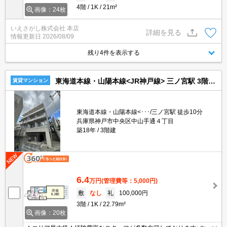
4階
1K
21m²
画像：24枚
いえさがし株式会社 本店
詳細を見る
情報更新日
2026/08/09
残り4件を表示する
東海道本線・山陽本線<JR神戸線> 三ノ宮駅 3階建 築18年
賃貸マンション
東海道本線・山陽本線<･･･/三ノ宮駅 徒歩10分
兵庫県神戸市中央区中山手通４丁目
築18年
3階建
6.4
万円
(管理費等：5,000円)
敷
なし
礼
100,000円
3階
1K
22.79m²
画像：20枚