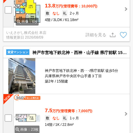
13.8
万円
(管理費等：10,000円)
敷
なし
礼
2ヶ月
4階
3LDK
61.18m²
画像：6枚
いえさがし株式会社 本店
詳細を見る
情報更新日
2026/08/09
神戸市営地下鉄北神・西神・山手線 県庁前駅 15階建 築2年
賃貸マンション
神戸市営地下鉄北神・西･･･/県庁前駅 徒歩5分
兵庫県神戸市中央区中山手通３丁目
築2年
15階建
7.5
万円
(管理費等：7,000円)
敷
なし
礼
1ヶ月
14階
1K
22.8m²
画像：23枚