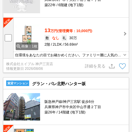
築22年
6階建 (地下1階)
13
万円
(管理費等：10,000円)
敷
なし
礼
30万
2階
2LDK
56.69m²
画像：1枚
住環境をあなたの目でお確かめください。ファミリー層に人気の落
ち着いたエリアです。新婚様からファミリーまで。設備が充実して
株式会社エイブル 神戸三宮店
いますよね。駅まで徒歩10分圏内!。オートロックも完備で安心です
詳細を見る
情報更新日
2026/08/06
ね。
グラン・パレ北野ハンター坂
賃貸マンション
阪急神戸線/神戸三宮駅 徒歩6分
兵庫県神戸市中央区中山手通２丁目
築26年
14階建 (地下1階)