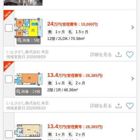
24
万円
(管理費等：10,000円)
敷
1ヶ月
礼
1.5ヶ月
12階
2LDK
70.38m²
画像：5枚
いえさがし株式会社 本店
詳細を見る
情報更新日
2026/08/09
13.4
万円
(管理費等：26,385円)
敷
1ヶ月
礼
2ヶ月
2階
1R
46.36m²
画像：24枚
いえさがし株式会社 本店
詳細を見る
情報更新日
2026/08/10
13.4
万円
(管理費等：26,385円)
敷
1ヶ月
礼
2ヶ月