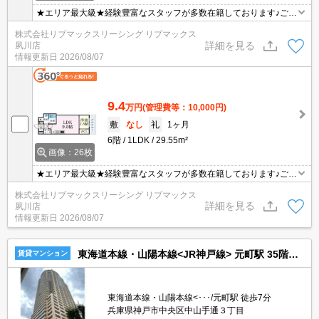
★エリア最大級★経験豊富なスタッフが多数在籍しております♪ご要
望がありましたらお申し付けください！初期費用クレジット支払可
株式会社リブマックスリーシング リブマックス
能！オンライン内覧・オンライン契約等弊社に一度も来店せずとも
詳細を見る
夙川店
問題ありません♪弊社ではネットに掲載されている物件も全てご紹介
情報更新日
2026/08/07
可能になりますので気になる物件は全て申し付けください★
9.4
万円
(管理費等：10,000円)
敷
なし
礼
1ヶ月
6階
1LDK
29.55m²
画像：26枚
★エリア最大級★経験豊富なスタッフが多数在籍しております♪ご要
望がありましたらお申し付けください！初期費用クレジット支払可
株式会社リブマックスリーシング リブマックス
能！オンライン内覧・オンライン契約等弊社に一度も来店せずとも
詳細を見る
夙川店
問題ありません♪弊社ではネットに掲載されている物件も全てご紹介
情報更新日
2026/08/07
可能になりますので気になる物件は全て申し付けください★
東海道本線・山陽本線<JR神戸線> 元町駅 35階建 築17年
賃貸マンション
東海道本線・山陽本線<･･･/元町駅 徒歩7分
兵庫県神戸市中央区中山手通３丁目