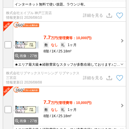
インターネット無料で使い放題。ラウンジ有。
株式会社エイブル 神戸三宮店
詳細を見る
情報更新日
2026/08/10
7.7
万円
(管理費等：10,000円)
敷
なし
礼
1ヶ月
8階
1K
25.18m²
画像：27枚
★エリア最大級★経験豊富なスタッフが多数在籍しております♪ご要
望がありましたらお申し付けください！初期費用クレジット支払可
株式会社リブマックスリーシング リブマックス
能！オンライン内覧・オンライン契約等弊社に一度も来店せずとも
詳細を見る
三宮店
問題ありません♪弊社ではネットに掲載されている物件も全てご紹介
情報更新日
2026/08/08
可能になりますので気になる物件は全て申し付けください★
7.7
万円
(管理費等：10,000円)
敷
なし
礼
1ヶ月
8階
1K
25.18m²
画像：27枚