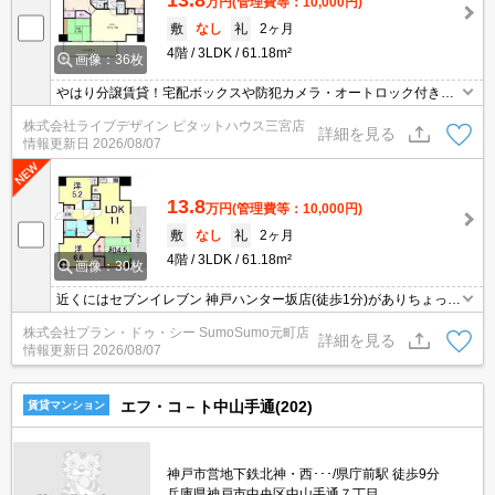
13.8
万円
(管理費等：10,000円)
敷
なし
礼
2ヶ月
4階
3LDK
61.18m²
画像：36枚
やはり分譲賃貸！宅配ボックスや防犯カメラ・オートロック付きで
充実のセキュリティ★
株式会社ライブデザイン ピタットハウス三宮店
詳細を見る
情報更新日
2026/08/07
13.8
万円
(管理費等：10,000円)
敷
なし
礼
2ヶ月
4階
3LDK
61.18m²
画像：30枚
近くにはセブンイレブン 神戸ハンター坂店(徒歩1分)がありちょっと
した買い物に便利です。
株式会社プラン・ドゥ・シー SumoSumo元町店
詳細を見る
情報更新日
2026/08/07
エフ・コ－ト中山手通(202)
賃貸マンション
神戸市営地下鉄北神・西･･･/県庁前駅 徒歩9分
兵庫県神戸市中央区中山手通７丁目