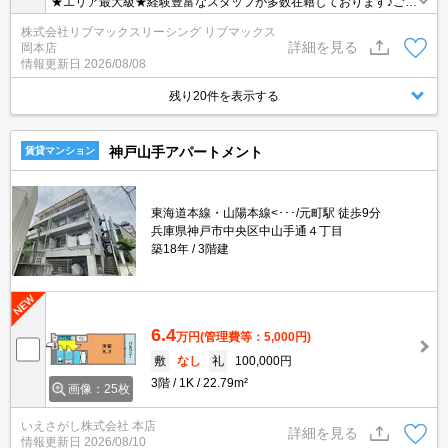
★エリア最大級★経験豊富なスタッフが多数在籍しております♪ご要
望がありましたらお申し付けください！初期費用クレジット支払可
株式会社リブマックスリーシング リブマックス
能！オンライン内覧・オンライン契約等弊社に一度も来店せずとも
詳細を見る
岡本店
問題ありません♪弊社ではネットに掲載されている物件も全てご紹介
情報更新日
2026/08/08
可能になりますので気になる物件は全て申し付けください★
残り20件を表示する
神戸山手アパートメント
賃貸マンション
東海道本線・山陽本線<･･･/元町駅 徒歩9分
兵庫県神戸市中央区中山手通４丁目
築18年
3階建
6.4
万円
(管理費等：5,000円)
敷
なし
礼
100,000円
3階
1K
22.79m²
画像：25枚
いえさがし株式会社 本店
詳細を見る
情報更新日
2026/08/10