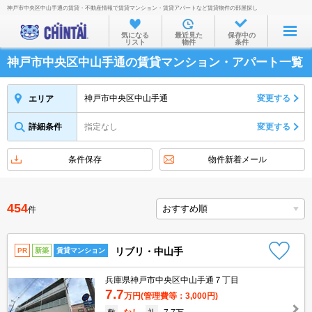
神戸市中央区中山手通の賃貸・不動産情報で賃貸マンション・賃貸アパートなど賃貸物件の部屋探し
お部屋を探す
気になる
最近見た
保存中の
リスト
物件
条件
沿線・駅から
神戸市中央区中山手通の賃貸マンション・アパート一覧
住所から
家賃相場から
神戸市中央区中山手通
変更する
エリア
通勤通学時間から
詳細条件
指定なし
変更する
物件特集から
条件保存
物件新着メール
不動産会社から
TOP
454
件
リブリ・中山手
PR
新築
賃貸マンション
兵庫県神戸市中央区中山手通７丁目
7.7
万円
(管理費等：3,000円)