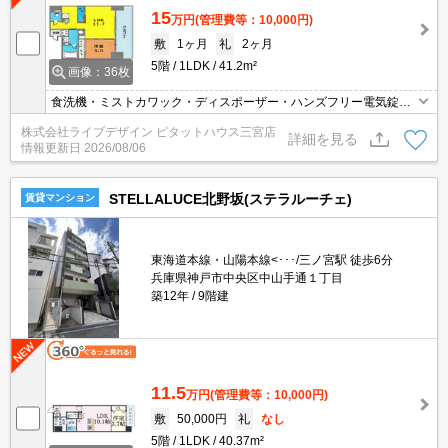
15
万円
(管理費等：10,000円)
敷
1ヶ月
礼
2ヶ月
5階
1LDK
41.2m²
画像：36枚
食洗機・ミストカワック・ディスポーザー・ハンズフリー電気錠等
最新設備搭載！
株式会社ライブデザイン ピタットハウス三宮店
詳細を見る
情報更新日
2026/08/06
STELLALUCE北野坂(ステラルーチェ)
賃貸マンション
東海道本線・山陽本線<･･･/三ノ宮駅 徒歩6分
兵庫県神戸市中央区中山手通１丁目
築12年
9階建
11.5
万円
(管理費等：10,000円)
敷
50,000円
礼
なし
5階
1LDK
40.37m²