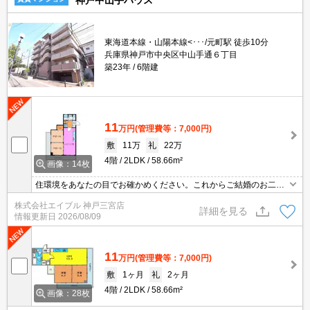
神戸中山手ハウス
東海道本線・山陽本線<･･･/元町駅 徒歩10分
兵庫県神戸市中央区中山手通６丁目
築23年
6階建
11
万円
(管理費等：7,000円)
敷
11万
礼
22万
4階
2LDK
58.66m²
画像：14枚
住環境をあなたの目でお確かめください。これからご結婚のお二人
に。夢のある新婚生活をここから。新婚様からファミリーまで。マ
株式会社エイブル 神戸三宮店
ンション好きのあなたにオススメ。
詳細を見る
情報更新日
2026/08/09
11
万円
(管理費等：7,000円)
敷
1ヶ月
礼
2ヶ月
4階
2LDK
58.66m²
画像：28枚