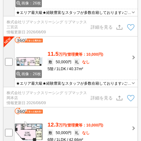
画像：26枚
★エリア最大級★経験豊富なスタッフが多数在籍しております♪ご要
望がありましたらお申し付けください！初期費用クレジット支払可
株式会社リブマックスリーシング リブマックス
能！オンライン内覧・オンライン契約等弊社に一度も来店せずとも
詳細を見る
三宮店
問題ありません♪弊社ではネットに掲載されている物件も全てご紹介
情報更新日
2026/08/09
可能になりますので気になる物件は全て申し付けください★
11.5
万円
(管理費等：10,000円)
敷
50,000円
礼
なし
5階
1LDK
40.37m²
画像：26枚
★エリア最大級★経験豊富なスタッフが多数在籍しております♪ご要
望がありましたらお申し付けください！初期費用クレジット支払可
株式会社リブマックスリーシング リブマックス
能！オンライン内覧・オンライン契約等弊社に一度も来店せずとも
詳細を見る
岡本店
問題ありません♪弊社ではネットに掲載されている物件も全てご紹介
情報更新日
2026/08/09
可能になりますので気になる物件は全て申し付けください★
12.3
万円
(管理費等：10,000円)
敷
50,000円
礼
なし
6階
1LDK
42.66m²