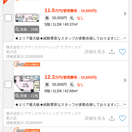
11.5
万円
(管理費等：10,000円)
敷
50,000円
礼
なし
5階
1LDK
40.37m²
画像：26枚
★エリア最大級★経験豊富なスタッフが多数在籍しております♪ご要
望がありましたらお申し付けください！初期費用クレジット支払可
株式会社リブマックスリーシング リブマックス
能！オンライン内覧・オンライン契約等弊社に一度も来店せずとも
詳細を見る
夙川店
問題ありません♪弊社ではネットに掲載されている物件も全てご紹介
情報更新日
2026/08/09
可能になりますので気になる物件は全て申し付けください★
12.3
万円
(管理費等：10,000円)
敷
50,000円
礼
なし
6階
1LDK
42.66m²
画像：21枚
★エリア最大級★経験豊富なスタッフが多数在籍しております♪ご要
望がありましたらお申し付けください！初期費用クレジット支払可
株式会社リブマックスリーシング リブマックス
能！オンライン内覧・オンライン契約等弊社に一度も来店せずとも
詳細を見る
夙川店
問題ありません♪弊社ではネットに掲載されている物件も全てご紹介
情報更新日
2026/08/07
可能になりますので気になる物件は全て申し付けください★