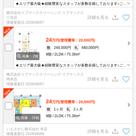
★エリア最大級★経験豊富なスタッフが多数在籍しております♪ご要
望がありましたらお申し付けください！初期費用クレジット支払可
株式会社リブマックスリーシング リブマックス
能！オンライン内覧・オンライン契約等弊社に一度も来店せずとも
詳細を見る
三宮店
問題ありません♪弊社ではネットに掲載されている物件も全てご紹介
情報更新日
2026/08/07
可能になりますので気になる物件は全て申し付けください★
24
万円
(管理費等：20,000円)
敷
240,000円
礼
480,000円
9階
2LDK
75.36m²
画像：2枚
★エリア最大級★経験豊富なスタッフが多数在籍しております♪ご要
望がありましたらお申し付けください！初期費用クレジット支払可
株式会社リブマックスリーシング リブマックス
能！オンライン内覧・オンライン契約等弊社に一度も来店せずとも
詳細を見る
岡本店
問題ありません♪弊社ではネットに掲載されている物件も全てご紹介
情報更新日
2026/08/07
可能になりますので気になる物件は全て申し付けください★
24
万円
(管理費等：20,000円)
敷
1ヶ月
礼
2ヶ月
9階
2LDK
75.36m²
画像：26枚
いえさがし株式会社 本店
詳細を見る
情報更新日
2026/08/09