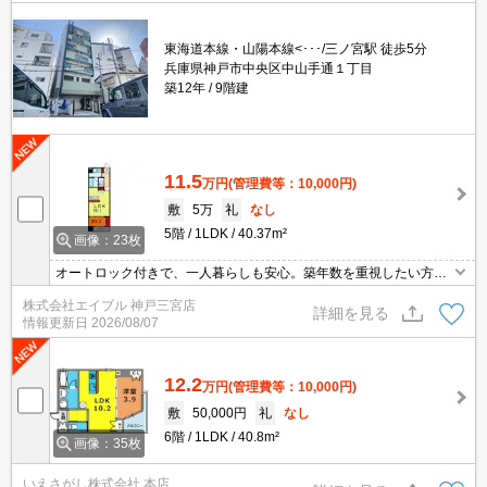
東海道本線・山陽本線<･･･/三ノ宮駅 徒歩5分
兵庫県神戸市中央区中山手通１丁目
築12年
9階建
11.5
万円
(管理費等：10,000円)
敷
5万
礼
なし
5階
1LDK
40.37m²
画像：23枚
オートロック付きで、一人暮らしも安心。築年数を重視したい方
に。
株式会社エイブル 神戸三宮店
詳細を見る
情報更新日
2026/08/07
12.2
万円
(管理費等：10,000円)
敷
50,000円
礼
なし
6階
1LDK
40.8m²
画像：35枚
いえさがし株式会社 本店