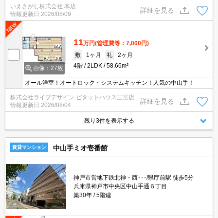
いえさがし株式会社 本店
詳細を見る
情報更新日
2026/08/09
11
万円
(管理費等：7,000円)
敷
1ヶ月
礼
2ヶ月
4階
2LDK
58.66m²
画像：27枚
オール洋室！オートロック・システムキッチン！人気の中山手！
株式会社ライブデザイン ピタットハウス三宮店
詳細を見る
情報更新日
2026/08/04
残り3件を表示する
中山手ミオ壱番館
賃貸マンション
神戸市営地下鉄北神・西･･･/県庁前駅 徒歩5分
兵庫県神戸市中央区中山手通６丁目
築30年
5階建