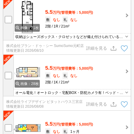
5.5
万円
(管理費等：5,000円)
敷
なし
礼
なし
2階
1R
21m²
画像：21枚
収納はシューズボックス・クロゼットなどが備え付けられているの
で、衣類や日用品の収納に重宝します。セキュリティ面は、TVイン
株式会社プラン・ドゥ・シー SumoSumo元町店
ターホン・オートロックなど充実しているので安心して生活できま
詳細を見る
情報更新日
2026/08/10
す。洗面化粧台を備えているので、歯ブラシやドライヤーなどをま
とめて収納できます。衛生的で見た目もキレイなフローリング設置
のマンションです。
5.5
万円
(管理費等：5,000円)
敷
なし
礼
なし
2階
1K
21m²
画像：28枚
オール電化！オートロック・宅配BOX・防犯カメラ有！ベッド・洗
濯機もついてます！
株式会社ライブデザイン ピタットハウス三宮店
詳細を見る
情報更新日
2026/08/08
5.5
万円
(管理費等：5,000円)
敷
なし
礼
1ヶ月