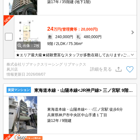
築17年
35階建 (地下1階)
24
万円
(管理費等：20,000円)
敷
240,000円
礼
480,000円
9階
2LDK
75.36m²
画像：2枚
★エリア最大級★経験豊富なスタッフが多数在籍しております♪ご要
望がありましたらお申し付けください！初期費用クレジット支払可
株式会社リブマックスリーシング リブマックス
能！オンライン内覧・オンライン契約等弊社に一度も来店せずとも
詳細を見る
夙川店
問題ありません♪弊社ではネットに掲載されている物件も全てご紹介
情報更新日
2026/08/07
可能になりますので気になる物件は全て申し付けください★
東海道本線・山陽本線<JR神戸線> 三ノ宮駅 9階建 築12年
賃貸マンション
東海道本線・山陽本線<･･･/三ノ宮駅 徒歩6分
兵庫県神戸市中央区中山手通１丁目
築12年
9階建