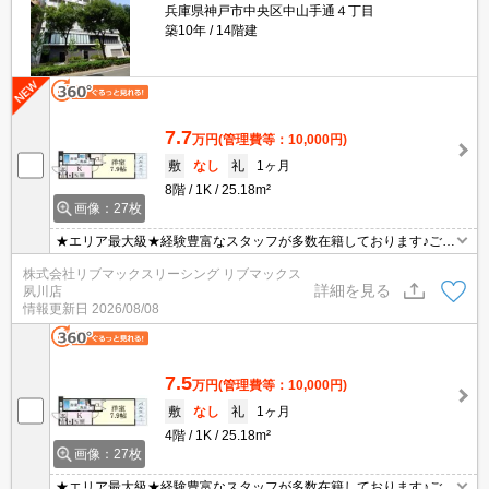
兵庫県神戸市中央区中山手通４丁目
築10年
14階建
7.7
万円
(管理費等：10,000円)
敷
なし
礼
1ヶ月
8階
1K
25.18m²
画像：27枚
★エリア最大級★経験豊富なスタッフが多数在籍しております♪ご要
望がありましたらお申し付けください！初期費用クレジット支払可
株式会社リブマックスリーシング リブマックス
能！オンライン内覧・オンライン契約等弊社に一度も来店せずとも
詳細を見る
夙川店
問題ありません♪弊社ではネットに掲載されている物件も全てご紹介
情報更新日
2026/08/08
可能になりますので気になる物件は全て申し付けください★
7.5
万円
(管理費等：10,000円)
敷
なし
礼
1ヶ月
4階
1K
25.18m²
画像：27枚
★エリア最大級★経験豊富なスタッフが多数在籍しております♪ご要