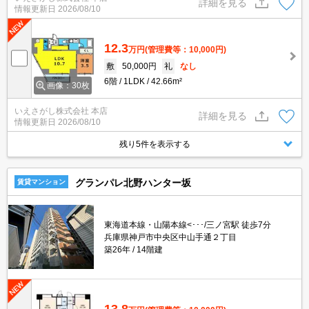
詳細を見る
情報更新日
2026/08/10
12.3
万円
(管理費等：10,000円)
敷
50,000円
礼
なし
6階
1LDK
42.66m²
画像：30枚
いえさがし株式会社 本店
詳細を見る
情報更新日
2026/08/10
残り5件を表示する
グランパレ北野ハンター坂
賃貸マンション
東海道本線・山陽本線<･･･/三ノ宮駅 徒歩7分
兵庫県神戸市中央区中山手通２丁目
築26年
14階建