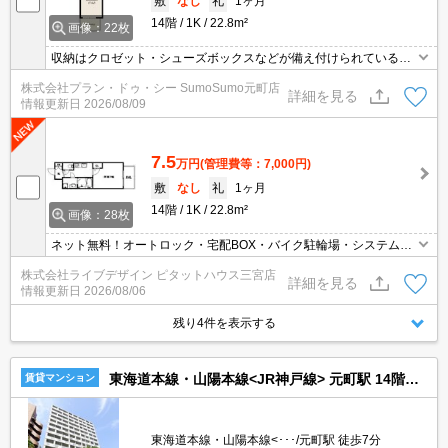
敷
なし
礼
1ヶ月
14階
1K
22.8m²
画像：22枚
収納はクロゼット・シューズボックスなどが備え付けられているの
で、衣類や日用品の収納に重宝します。共用部には宅配ボックスが
株式会社プラン・ドゥ・シー SumoSumo元町店
付いているため、好きなタイミングで荷物を受け取ることができま
詳細を見る
情報更新日
2026/08/09
す。セキュリティ面は、TVインターホン・オートロックなどを設置
しているので安全面でも優れております。フローリング張りのお部
屋です。
7.5
万円
(管理費等：7,000円)
敷
なし
礼
1ヶ月
14階
1K
22.8m²
画像：28枚
ネット無料！オートロック・宅配BOX・バイク駐輪場・システムキ
ッチン等設備充実！
株式会社ライブデザイン ピタットハウス三宮店
詳細を見る
情報更新日
2026/08/06
残り4件を表示する
東海道本線・山陽本線<JR神戸線> 元町駅 14階建 築10年
賃貸マンション
東海道本線・山陽本線<･･･/元町駅 徒歩7分