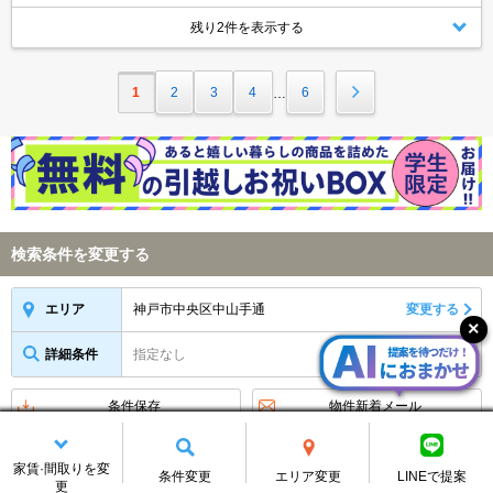
残り2件を表示する
1
2
3
4
6
…
検索条件を変更する
神戸市中央区中山手通
変更する
エリア
詳細条件
指定なし
変更する
条件保存
物件新着メール
アイコンの説明
家賃·間取りを変
条件変更
エリア変更
LINEで提案
更