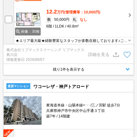
12.2
万円
(管理費等：10,000円)
敷
50,000円
礼
なし
6階
1LDK
40.8m²
画像：30枚
★エリア最大級★経験豊富なスタッフが多数在籍しております♪ご要
望がありましたらお申し付けください！初期費用クレジット支払可
株式会社リブマックスリーシング リブマックス
能！オンライン内覧・オンライン契約等弊社に一度も来店せずとも
詳細を見る
夙川店
問題ありません♪弊社ではネットに掲載されている物件も全てご紹介
情報更新日
2026/08/07
可能になりますので気になる物件は全て申し付けください★
残り1件を表示する
ワコーレザ・神戸トアロード
賃貸マンション
東海道本線・山陽本線<･･･/三ノ宮駅 徒歩7分
兵庫県神戸市中央区中山手通３丁目
築7年
14階建