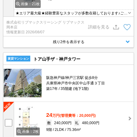
画像：21枚
★エリア最大級★経験豊富なスタッフが多数在籍しております♪ご要
望がありましたらお申し付けください！初期費用クレジット支払可
株式会社リブマックスリーシング リブマックス
能！オンライン内覧・オンライン契約等弊社に一度も来店せずとも
詳細を見る
岡本店
問題ありません♪弊社ではネットに掲載されている物件も全てご紹介
情報更新日
2026/08/07
可能になりますので気になる物件は全て申し付けください★
残り2件を表示する
トア山手ザ・神戸タワー
賃貸マンション
阪急神戸線/神戸三宮駅 徒歩8分
兵庫県神戸市中央区中山手通３丁目
築17年
35階建 (地下1階)
24
万円
(管理費等：20,000円)
敷
240,000円
礼
480,000円
9階
2LDK
75.36m²
画像：2枚