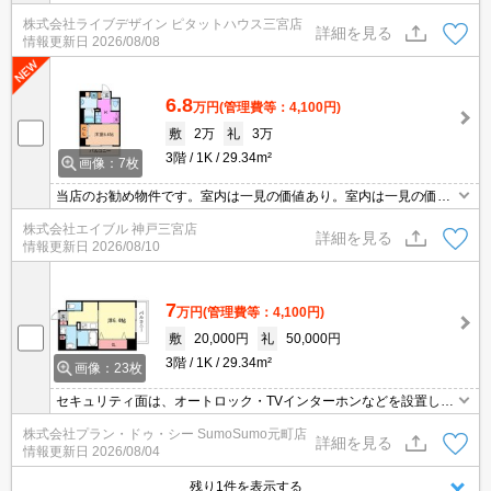
株式会社ライブデザイン ピタットハウス三宮店
詳細を見る
情報更新日
2026/08/08
6.8
万円
(管理費等：4,100円)
敷
2万
礼
3万
3階
1K
29.34m²
画像：7枚
当店のお勧め物件です。室内は一見の価値あり。室内は一見の価値
あり。室内は一見の価値あり。室内は一見の価値あり。設備に注目!
株式会社エイブル 神戸三宮店
人気のアイテムせいぞろい。
詳細を見る
情報更新日
2026/08/10
7
万円
(管理費等：4,100円)
敷
20,000円
礼
50,000円
3階
1K
29.34m²
画像：23枚
セキュリティ面は、オートロック・TVインターホンなどを設置して
いるので安全面でも優れております。室内設備は洗面所独立・浴室
株式会社プラン・ドゥ・シー SumoSumo元町店
乾燥機など豊富に揃っており、過ごしやすいお部屋になっておりま
詳細を見る
情報更新日
2026/08/04
す。共用部には宅配ボックスを設置しているため、対面で荷物を受
け取る必要がなくなります。こちらのマンションは礼金不要です。
残り1件を表示する