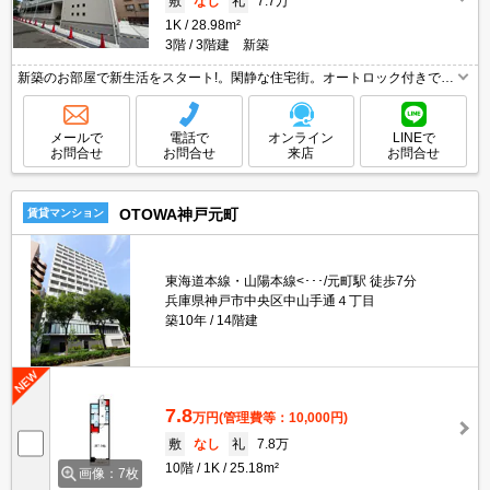
敷
なし
礼
7.7万
1K
28.98m²
3階
3階建 新築
新築のお部屋で新生活をスタート!。閑静な住宅街。オートロック付きで、
一人暮らしも安心。TVモニターホンで安心生活を!。設備に注目!人気のア
イテムせいぞろい。収納たっぷりでお部屋が広く使えますよ。
メールで
電話で
オンライン
LINEで
お問合せ
お問合せ
来店
お問合せ
OTOWA神戸元町
賃貸マンション
東海道本線・山陽本線<･･･/元町駅 徒歩7分
兵庫県神戸市中央区中山手通４丁目
築10年
14階建
7.8
万円
(管理費等：10,000円)
敷
なし
礼
7.8万
10階
1K
25.18m²
画像：7枚