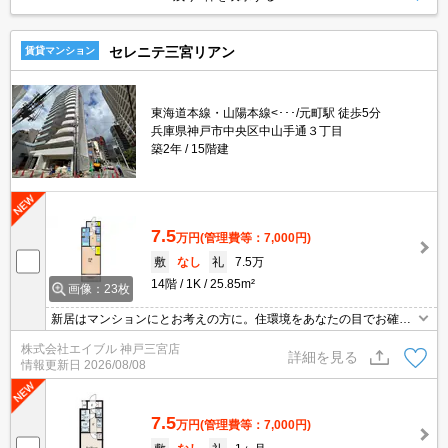
セレニテ三宮リアン
賃貸マンション
東海道本線・山陽本線<･･･/元町駅 徒歩5分
兵庫県神戸市中央区中山手通３丁目
築2年
15階建
7.5
万円
(管理費等：7,000円)
敷
なし
礼
7.5万
14階
1K
25.85m²
画像：23枚
新居はマンションにとお考えの方に。住環境をあなたの目でお確か
めください。初めての一人暮らしはこのお部屋から。インターネッ
株式会社エイブル 神戸三宮店
ト無料で使い放題。設備に注目!人気のアイテムせいぞろい。
詳細を見る
情報更新日
2026/08/08
7.5
万円
(管理費等：7,000円)