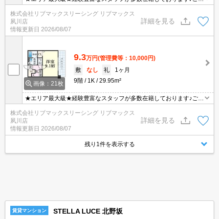
望がありましたらお申し付けください！初期費用クレジット支払可
株式会社リブマックスリーシング リブマックス
能！オンライン内覧・オンライン契約等弊社に一度も来店せずとも
詳細を見る
夙川店
問題ありません♪弊社ではネットに掲載されている物件も全てご紹介
情報更新日
2026/08/07
可能になりますので気になる物件は全て申し付けください★
9.3
万円
(管理費等：10,000円)
敷
なし
礼
1ヶ月
9階
1K
29.95m²
画像：21枚
★エリア最大級★経験豊富なスタッフが多数在籍しております♪ご要
望がありましたらお申し付けください！初期費用クレジット支払可
株式会社リブマックスリーシング リブマックス
能！オンライン内覧・オンライン契約等弊社に一度も来店せずとも
詳細を見る
夙川店
問題ありません♪弊社ではネットに掲載されている物件も全てご紹介
情報更新日
2026/08/07
可能になりますので気になる物件は全て申し付けください★
残り1件を表示する
STELLA LUCE 北野坂
賃貸マンション