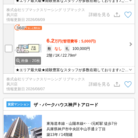
★エリア最大級★経験豊富なスタッフが多数在籍しております♪ご要
望がありましたらお申し付けください！初期費用クレジット支払可
株式会社リブマックスリーシング リブマックス
能！オンライン内覧・オンライン契約等弊社に一度も来店せずとも
詳細を見る
夙川店
問題ありません♪弊社ではネットに掲載されている物件も全てご紹介
情報更新日
2026/08/09
可能になりますので気になる物件は全て申し付けください★
6.2
万円
(管理費等：5,000円)
敷
なし
礼
100,000円
2階
1K
22.79m²
画像：20枚
★エリア最大級★経験豊富なスタッフが多数在籍しております♪ご要
望がありましたらお申し付けください！初期費用クレジット支払可
株式会社リブマックスリーシング リブマックス
能！オンライン内覧・オンライン契約等弊社に一度も来店せずとも
詳細を見る
夙川店
問題ありません♪弊社ではネットに掲載されている物件も全てご紹介
情報更新日
2026/08/07
可能になりますので気になる物件は全て申し付けください★
ザ・パークハウス神戸トアロード
賃貸マンション
東海道本線・山陽本線<･･･/元町駅 徒歩7分
兵庫県神戸市中央区中山手通２丁目
築13年
14階建