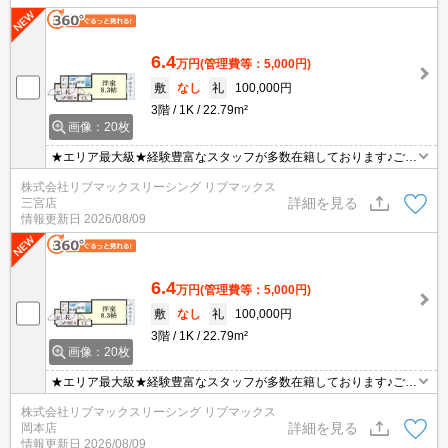
6.4
万円
(管理費等：5,000円)
敷
なし
礼
100,000円
3階
1K
22.79m²
画像：20枚
★エリア最大級★経験豊富なスタッフが多数在籍しております♪ご要
望がありましたらお申し付けください！初期費用クレジット支払可
株式会社リブマックスリーシング リブマックス
能！オンライン内覧・オンライン契約等弊社に一度も来店せずとも
詳細を見る
三宮店
問題ありません♪弊社ではネットに掲載されている物件も全てご紹介
情報更新日
2026/08/09
可能になりますので気になる物件は全て申し付けください★
6.4
万円
(管理費等：5,000円)
敷
なし
礼
100,000円
3階
1K
22.79m²
画像：20枚
★エリア最大級★経験豊富なスタッフが多数在籍しております♪ご要
望がありましたらお申し付けください！初期費用クレジット支払可
株式会社リブマックスリーシング リブマックス
能！オンライン内覧・オンライン契約等弊社に一度も来店せずとも
詳細を見る
岡本店
問題ありません♪弊社ではネットに掲載されている物件も全てご紹介
情報更新日
2026/08/09
可能になりますので気になる物件は全て申し付けください★