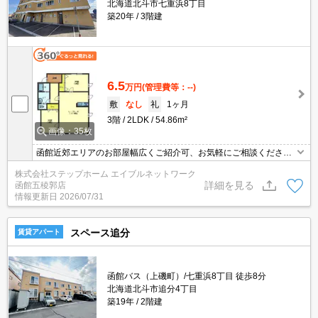
北海道北斗市七重浜8丁目
築20年
3階建
6.5
万円
(管理費等：--)
敷
なし
礼
1ヶ月
3階
2LDK
54.86m²
画像：35枚
函館近郊エリアのお部屋幅広くご紹介可、お気軽にご相談くださ
い エアコン付きで暑い日も快適に過ごすことができますよ★イン
株式会社ステップホーム エイブルネットワーク
ターネット無料！スーパー・コンビニ徒歩圏内でお買い物便利な立
詳細を見る
函館五稜郭店
地です♪
情報更新日
2026/07/31
スペース追分
賃貸アパート
函館バス（上磯町）/七重浜8丁目 徒歩8分
北海道北斗市追分4丁目
築19年
2階建