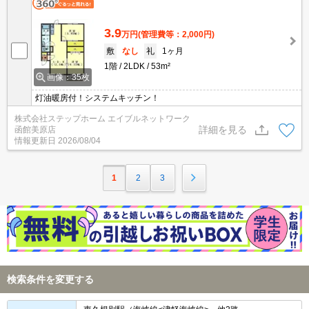
3.9
万円
(管理費等：2,000円)
敷
なし
礼
1ヶ月
1階
2LDK
53m²
画像：35枚
灯油暖房付！システムキッチン！
株式会社ステップホーム エイブルネットワーク
詳細を見る
函館美原店
情報更新日
2026/08/04
1
2
3
検索条件を変更する