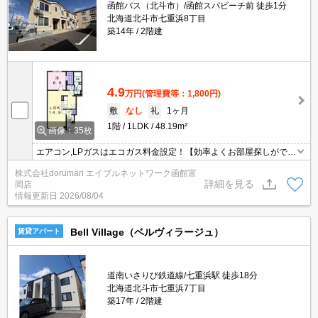
函館バス（北斗市）/函館スパビーチ前 徒歩1分
北海道北斗市七重浜8丁目
築14年
2階建
4.9
万円
(管理費等：1,800円)
敷
なし
礼
1ヶ月
1階
1LDK
48.19m²
画像：35枚
エアコン,LPガスはエコガス料金設定！【効率よくお部屋探しができ
るお店】同じお部屋がいくつも出てきて探すのが大変。。そんな時
株式会社dorumari エイブルネットワーク函館富
は「窓口を一つにして」エイブルNW函館富岡店へお任せくださ
詳細を見る
岡店
い！どのお部屋でもご紹介、ご案内させていただきます。
情報更新日
2026/08/04
Bell Village（ベルヴィラージュ）
賃貸アパート
道南いさりび鉄道線/七重浜駅 徒歩18分
北海道北斗市七重浜7丁目
築17年
2階建