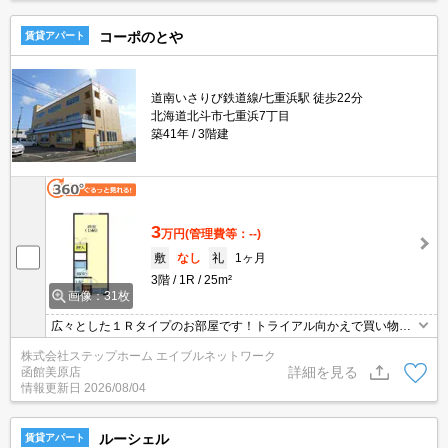
コーポのとや
賃貸アパート
道南いさりび鉄道線/七重浜駅 徒歩22分
北海道北斗市七重浜7丁目
築41年
3階建
3
万円
(管理費等：--)
敷
なし
礼
1ヶ月
3階
1R
25m²
画像：31枚
広々とした１Ｒタイプのお部屋です！トライアル向かえで買い物便
利！
株式会社ステップホーム エイブルネットワーク
詳細を見る
函館美原店
情報更新日
2026/08/04
ルーシェル
賃貸アパート