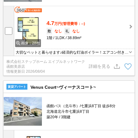
4.7
万円
(管理費等：--)
敷
なし
礼
なし
1階
1LDK
38.89m²
画像：28枚
大切なペットと暮らせます♪経済的な灯油ボイラー！エアコン付き♪
インターネット無料☆
株式会社ステップホーム エイブルネットワーク
詳細を見る
函館美原店
情報更新日
2026/08/04
Venus Court~ヴィーナスコート~
賃貸アパート
函館バス（北斗市）/七重浜8丁目 徒歩8分
北海道北斗市七重浜8丁目
築20年
3階建