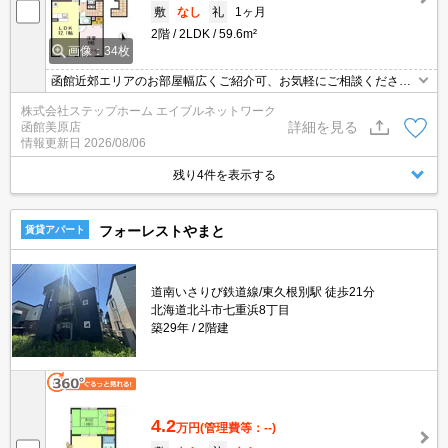
敷
なし
礼
1ヶ月
2階
2LDK
59.6m²
画像：34枚
函館近郊エリアのお部屋幅広くご紹介可、お気軽にご相談くださ
い。
株式会社ステップホーム エイブルネットワーク
詳細を見る
函館美原店
情報更新日
2026/08/06
残り4件を表示する
フォーレストやまと
賃貸アパート
道南いさりび鉄道線/東久根別駅 徒歩21分
北海道北斗市七重浜8丁目
築29年
2階建
4.2
万円
(管理費等：--)