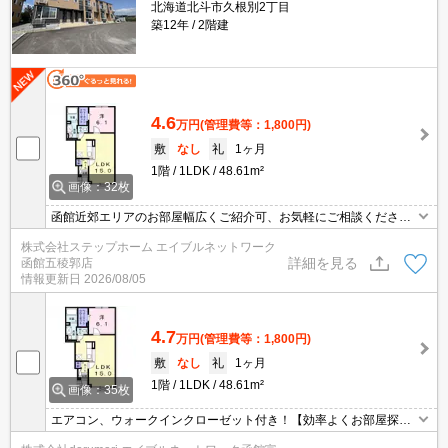
北海道北斗市久根別2丁目
築12年
2階建
4.6
万円
(管理費等：1,800円)
敷
なし
礼
1ヶ月
1階
1LDK
48.61m²
画像：32枚
函館近郊エリアのお部屋幅広くご紹介可、お気軽にご相談くださ
い エアコン・追い焚きなど設備充実の駅近物件☆買物も便利な立
株式会社ステップホーム エイブルネットワーク
地ですよ♪収納がたっぷりできるウォークインクロゼットも有りま
詳細を見る
函館五稜郭店
す！
情報更新日
2026/08/05
4.7
万円
(管理費等：1,800円)
敷
なし
礼
1ヶ月
1階
1LDK
48.61m²
画像：35枚
エアコン、ウォークインクローゼット付き！【効率よくお部屋探し
ができるお店】同じお部屋がいくつも出てきて探すのが大変。。そ