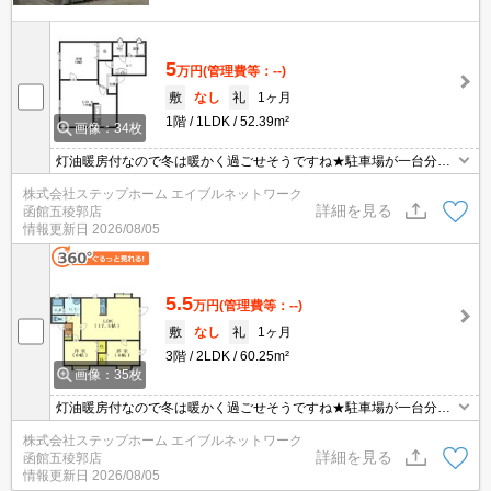
5
万円
(管理費等：--)
敷
なし
礼
1ヶ月
1階
1LDK
52.39m²
画像：34枚
灯油暖房付なので冬は暖かく過ごせそうですね★駐車場が一台分無
料となっております◎エアコン付き♪♪
株式会社ステップホーム エイブルネットワーク
詳細を見る
函館五稜郭店
情報更新日
2026/08/05
5.5
万円
(管理費等：--)
敷
なし
礼
1ヶ月
3階
2LDK
60.25m²
画像：35枚
灯油暖房付なので冬は暖かく過ごせそうですね★駐車場が一台分無
料となっております◎エアコン付き♪♪
株式会社ステップホーム エイブルネットワーク
詳細を見る
函館五稜郭店
情報更新日
2026/08/05