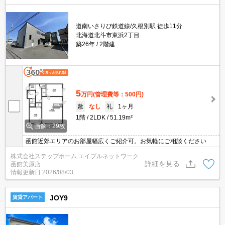
道南いさりび鉄道線/久根別駅 徒歩11分
北海道北斗市東浜2丁目
築26年
2階建
5
万円
(管理費等：500円)
敷
なし
礼
1ヶ月
1階
2LDK
51.19m²
画像：29枚
函館近郊エリアのお部屋幅広くご紹介可。お気軽にご相談ください
株式会社ステップホーム エイブルネットワーク
詳細を見る
函館美原店
情報更新日
2026/08/03
JOY9
賃貸アパート