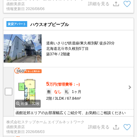
詳細を見る
函館美原店
えられそうです！
情報更新日
2026/08/06
ハウスオブピープル
賃貸アパート
道南いさりび鉄道線/東久根別駅 徒歩20分
北海道北斗市久根別5丁目
築37年
2階建
5
万円
(管理費等：--)
敷
なし
礼
1ヶ月
2階
3LDK
67.84m²
画像：32枚
函館近郊エリアのお部屋幅広くご紹介可、お気軽にご相談ください
株式会社ステップホーム エイブルネットワーク
詳細を見る
函館美原店
情報更新日
2026/08/03