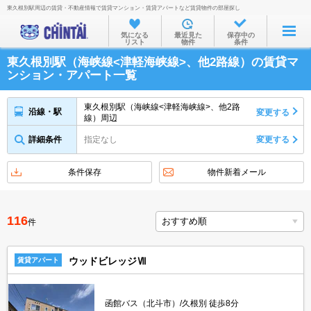
東久根別駅周辺の賃貸・不動産情報で賃貸マンション・賃貸アパートなど賃貸物件の部屋探し
お部屋を探す
気になる
最近見た
保存中の
リスト
物件
条件
沿線・駅から
東久根別駅（海峡線<津軽海峡線>、他2路線）の賃貸マ
住所から
ンション・アパート一覧
家賃相場から
東久根別駅（海峡線<津軽海峡線>、他2路
沿線・駅
変更する
線）周辺
通勤通学時間から
詳細条件
指定なし
変更する
物件特集から
不動産会社から
条件保存
物件新着メール
TOP
116
件
ウッドビレッジⅦ
賃貸アパート
函館バス（北斗市）/久根別 徒歩8分