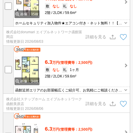
敷
なし
礼
なし
2階
2LDK
59.6m²
画像：35枚
ホームセキュリティ加入物件★エアコン付き・ネット無料！！【効
率よくお部屋探しができるお店】同じお部屋がいくつも出てきて探
株式会社dorumari エイブルネットワーク函館富
すのが大変。。そんな時は「窓口を一つにして」エイブルNW函館
詳細を見る
岡店
富岡店へお任せください！どのお部屋でもご紹介、ご案内させてい
情報更新日
2026/08/03
ただきます
6.3
万円
(管理費等：2,500円)
敷
なし
礼
1ヶ月
2階
2LDK
59.6m²
画像：34枚
函館近郊エリアのお部屋幅広くご紹介可、お気軽にご相談くださ
い。
株式会社ステップホーム エイブルネットワーク
詳細を見る
函館美原店
情報更新日
2026/08/06
6.3
万円
(管理費等：2,500円)