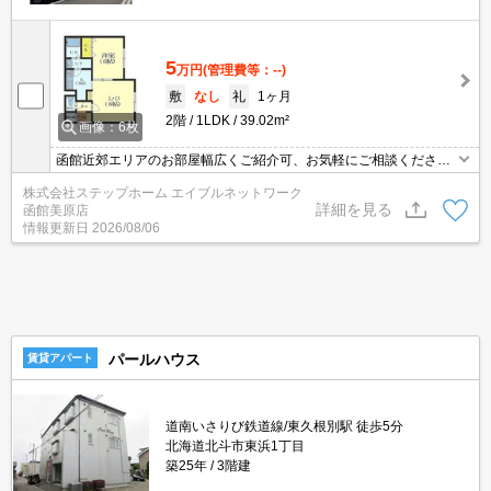
5
万円
(管理費等：--)
敷
なし
礼
1ヶ月
2階
1LDK
39.02m²
画像：6枚
函館近郊エリアのお部屋幅広くご紹介可、お気軽にご相談くださ
い。スマホやPCなどでご自宅からオンライン内見可能です。インタ
株式会社ステップホーム エイブルネットワーク
ーネット無料！火を使わないオール電化なので事故のリスクを軽減
詳細を見る
函館美原店
できます！
情報更新日
2026/08/06
パールハウス
賃貸アパート
道南いさりび鉄道線/東久根別駅 徒歩5分
北海道北斗市東浜1丁目
築25年
3階建