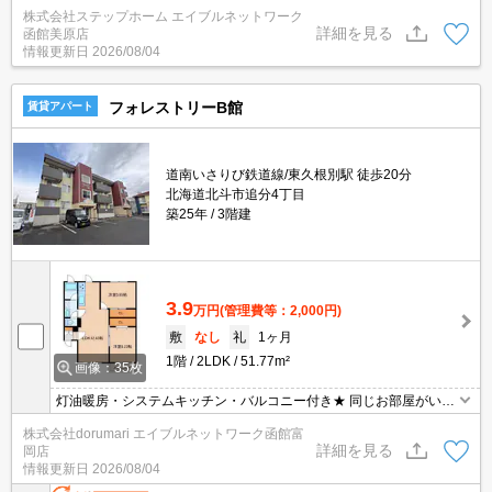
い。スマホやPCなどでご自宅からオンライン内見可能です。
株式会社ステップホーム エイブルネットワーク
詳細を見る
函館美原店
情報更新日
2026/08/04
フォレストリーB館
賃貸アパート
道南いさりび鉄道線/東久根別駅 徒歩20分
北海道北斗市追分4丁目
築25年
3階建
3.9
万円
(管理費等：2,000円)
敷
なし
礼
1ヶ月
1階
2LDK
51.77m²
画像：35枚
灯油暖房・システムキッチン・バルコニー付き★ 同じお部屋がいく
つも出てきて探すのが大変。。そんな時は「窓口を一つにして」エ
株式会社dorumari エイブルネットワーク函館富
イブルNW函館富岡店へ お任せください！どのお部屋でもご紹介、
詳細を見る
岡店
ご案内させていただきます
情報更新日
2026/08/04