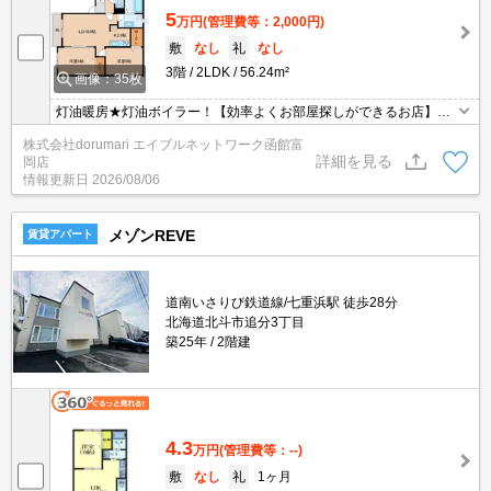
5
万円
(管理費等：2,000円)
敷
なし
礼
なし
3階
2LDK
56.24m²
画像：35枚
灯油暖房★灯油ボイラー！【効率よくお部屋探しができるお店】同
じお部屋がいくつも出てきて探すのが大変。。そんな時は「窓口を
株式会社dorumari エイブルネットワーク函館富
一つにして」エイブルNW函館富岡店へお任せください！どのお部
詳細を見る
岡店
屋でもご紹介、ご案内させていただきます。
情報更新日
2026/08/06
メゾンREVE
賃貸アパート
道南いさりび鉄道線/七重浜駅 徒歩28分
北海道北斗市追分3丁目
築25年
2階建
4.3
万円
(管理費等：--)
敷
なし
礼
1ヶ月