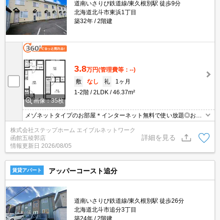
道南いさりび鉄道線/東久根別駅 徒歩9分
北海道北斗市東浜1丁目
築32年
2階建
3.8
万円
(管理費等：--)
敷
なし
礼
1ヶ月
1-2階
2LDK
46.37m²
画像：35枚
メゾネットタイプのお部屋＊インターネット無料で使い放題◎お風
呂のお湯を沸かす給湯器は灯油ボイラーなので光熱費を抑えられて
株式会社ステップホーム エイブルネットワーク
経済的★
詳細を見る
函館五稜郭店
情報更新日
2026/08/05
アッパーコースト追分
賃貸アパート
道南いさりび鉄道線/東久根別駅 徒歩26分
北海道北斗市追分3丁目
築24年
2階建