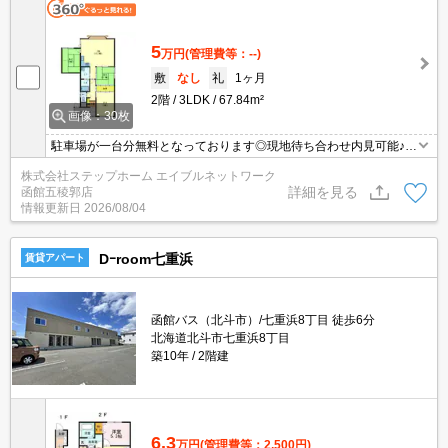
5
万円
(管理費等：--)
敷
なし
礼
1ヶ月
2階
3LDK
67.84m²
画像：30枚
駐車場が一台分無料となっております◎現地待ち合わせ内見可能♪函
館近郊エリアのお部屋幅広くご紹介可☆
株式会社ステップホーム エイブルネットワーク
詳細を見る
函館五稜郭店
情報更新日
2026/08/04
Dｰroom七重浜
賃貸アパート
函館バス（北斗市）/七重浜8丁目 徒歩6分
北海道北斗市七重浜8丁目
築10年
2階建
6.3
万円
(管理費等：2,500円)