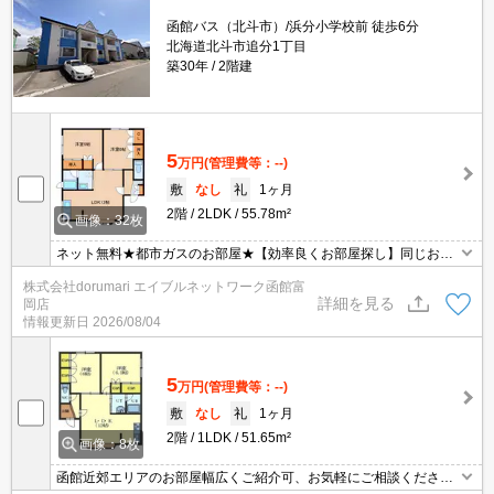
函館バス（北斗市）/浜分小学校前 徒歩6分
北海道北斗市追分1丁目
築30年
2階建
5
万円
(管理費等：--)
敷
なし
礼
1ヶ月
2階
2LDK
55.78m²
画像：32枚
ネット無料★都市ガスのお部屋★【効率良くお部屋探し】同じお部
屋がいくつも出てきて探すのが大変。。そんな時は「窓口を一つに
株式会社dorumari エイブルネットワーク函館富
して」エイブルNW函館富岡店へお任せください！どのお部屋でも
詳細を見る
岡店
ご紹介、ご案内させていただきます。
情報更新日
2026/08/04
5
万円
(管理費等：--)
敷
なし
礼
1ヶ月
2階
1LDK
51.65m²
画像：8枚
函館近郊エリアのお部屋幅広くご紹介可、お気軽にご相談くださ