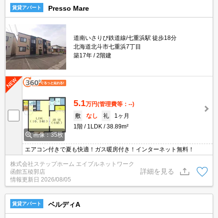
Presso Mare
賃貸アパート
道南いさりび鉄道線/七重浜駅 徒歩18分
北海道北斗市七重浜7丁目
築17年
2階建
5.1
万円
(管理費等：--)
敷
なし
礼
1ヶ月
1階
1LDK
38.89m²
画像：35枚
エアコン付きで夏も快適！ガス暖房付き！インターネット無料！
株式会社ステップホーム エイブルネットワーク
詳細を見る
函館五稜郭店
情報更新日
2026/08/05
ベルディA
賃貸アパート