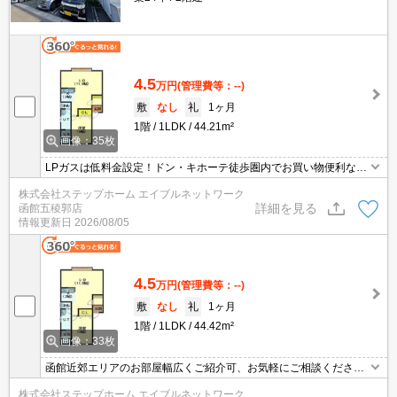
4.5
万円
(管理費等：--)
敷
なし
礼
1ヶ月
1階
1LDK
44.21m²
画像：35枚
LPガスは低料金設定！ドン・キホーテ徒歩圏内でお買い物便利な立
地♬ 駐車場が一台分無料となっております☆ インターネットはWi-
株式会社ステップホーム エイブルネットワーク
Fiが無料で使い放題！！
詳細を見る
函館五稜郭店
情報更新日
2026/08/05
4.5
万円
(管理費等：--)
敷
なし
礼
1ヶ月
1階
1LDK
44.42m²
画像：33枚
函館近郊エリアのお部屋幅広くご紹介可、お気軽にご相談くださ
い。スマホやPCなどでご自宅からオンライン内見可能です。インタ
株式会社ステップホーム エイブルネットワーク
ーネットが無料で使い放題♪ＬＰガスは低料金設定なので光熱費を抑