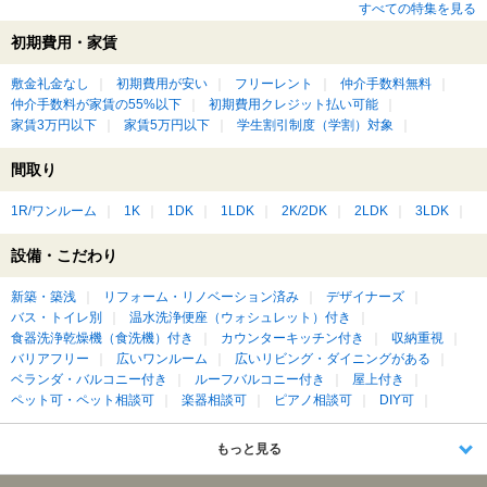
すべての特集を見る
初期費用・家賃
敷金礼金なし
初期費用が安い
フリーレント
仲介手数料無料
仲介手数料が家賃の55%以下
初期費用クレジット払い可能
家賃3万円以下
家賃5万円以下
学生割引制度（学割）対象
間取り
1R/ワンルーム
1K
1DK
1LDK
2K/2DK
2LDK
3LDK
設備・こだわり
新築・築浅
リフォーム・リノベーション済み
デザイナーズ
バス・トイレ別
温水洗浄便座（ウォシュレット）付き
食器洗浄乾燥機（食洗機）付き
カウンターキッチン付き
収納重視
バリアフリー
広いワンルーム
広いリビング・ダイニングがある
ベランダ・バルコニー付き
ルーフバルコニー付き
屋上付き
ペット可・ペット相談可
楽器相談可
ピアノ相談可
DIY可
もっと見る