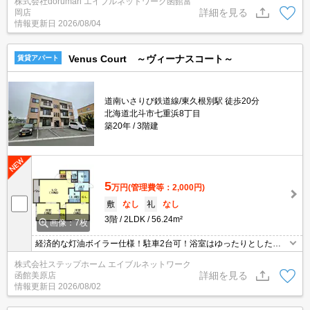
株式会社dorumari エイブルネットワーク函館富
んな時は「窓口を一つにして」エイブルNW函館富岡店へお任せく
詳細を見る
岡店
ださい！どのお部屋でもご紹介、ご案内させていただきます。
情報更新日
2026/08/04
Venus Court ～ヴィーナスコート～
賃貸アパート
道南いさりび鉄道線/東久根別駅 徒歩20分
北海道北斗市七重浜8丁目
築20年
3階建
5
万円
(管理費等：2,000円)
敷
なし
礼
なし
3階
2LDK
56.24m²
画像：7枚
経済的な灯油ボイラー仕様！駐車2台可！浴室はゆったりとした一
坪タイプです！
株式会社ステップホーム エイブルネットワーク
詳細を見る
函館美原店
情報更新日
2026/08/02