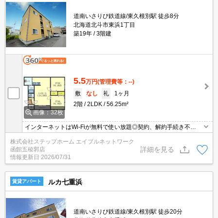
道南いさりび鉄道線/東久根別駅 徒歩8分
北海道北斗市東浜1丁目
築19年
3階建
5.5
万円
(管理費等：--)
敷
なし
礼
1ヶ月
2階
2LDK
56.25m²
画像：32枚
インターネットはWi-Fiが無料で使い放題◎契約、解約手続き不
要！！最近は必須条件にする方も多いエアコン付きで暑い日も快適
株式会社ステップホーム エイブルネットワーク
☆彡大切な家族の一員、ペットと暮らせるお部屋です（犬or猫1匹
詳細を見る
函館五稜郭店
可）。
情報更新日
2026/07/31
ルカ七重浜
賃貸アパート
道南いさりび鉄道線/東久根別駅 徒歩20分