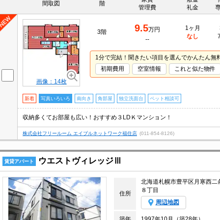
間取図
階
管理費
礼金
9.5
1ヶ月
万円
3階
なし
--
1分で完結！聞きたい項目を選んでかんたん無
初期費用
空室情報
これと似た物件
画像：14枚
新着
写真いろいろ
南向き
角部屋
独立洗面台
ペット相談可
収納多くてお部屋も広い！おすすめ３LDＫマンション！
株式会社フリールーム エイブルネットワーク福住店
(011-854-8126)
ウエストヴィレッジⅢ
賃貸アパート
北海道札幌市豊平区月寒西二
８丁目
住所
周辺地図
築年
1997年10月（築28年）