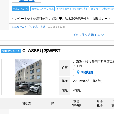
画像：20枚
写真いろいろ
360度パノラマ写真
仲介手数料家賃の55%以下
オンライン相談可能
株式会社エイブル 月寒中央店
(011-851-8126)
残り2件を表示する
CLASSE月寒WEST
賃貸マンション
北海道札幌市豊平区月寒西二
６丁目
住所
周辺地図
築年
2021年02月（築5年）
階建
4階建
家賃
敷金
間取図
階
管理費
礼金