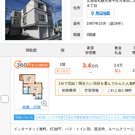
北海道札幌市豊平区月寒西二
８丁目
住所
周辺地図
築年
1997年10月（築28年）
階建
3階建
家賃
敷金
間取図
階
管理費
礼金
3.4
1階
3.4万
万円
なし
2
即入居可
--
1分で完結！聞きたい項目を選んでかんたん無
初期費用
空室情報
これと似た物件
画像：20枚
写真いろいろ
360度パノラマ写真
仲介手数料家賃の55%以下
オンライン相談可能