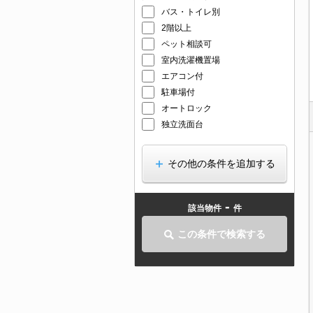
バス・トイレ別
2階以上
ペット相談可
室内洗濯機置場
エアコン付
駐車場付
オートロック
独立洗面台
その他の条件を追加する
-
該当物件
件
この条件で検索する