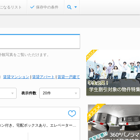
になるリスト
保存中の条件
外観写真をご覧いただけます。
賃貸マンション
|
賃貸アパート
|
賃貸一戸建て
表示件数
ペット応相談。インターネット無料。エアコン付き。オートロック。TVインターホン付き。宅配ボックスあり。エレベーターあり。温水洗浄便座付き。シャワー付独立洗面台。防犯カメラ。照明器具付き。