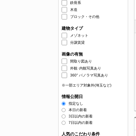
鉄骨系
木造
ブロック・その他
建物タイプ
メゾネット
分譲賃貸
画像の有無
間取り図あり
外観･内観写真あり
360° パノラマ写真あり
※一部エリア対象外(埼玉など)
情報公開日
指定なし
本日の新着
3日以内の新着
7日以内の新着
人気のこだわり条件