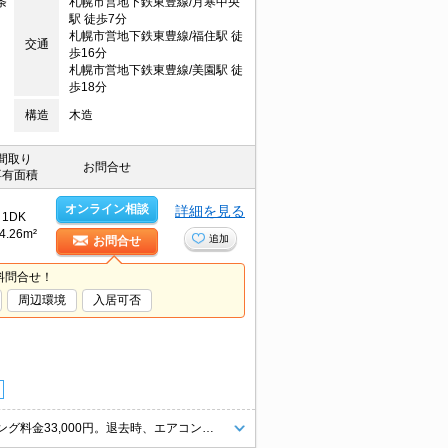
条
札幌市営地下鉄東豊線/月寒中央
駅 徒歩7分
札幌市営地下鉄東豊線/福住駅 徒
交通
歩16分
札幌市営地下鉄東豊線/美園駅 徒
歩18分
構造
木造
間取り
お問合せ
専有面積
オンライン相談
詳細を見る
1DK
4.26m²
追加
お問合せ
料問合せ！
周辺環境
入居可否
インターネット無料。灯油FF。バス・トイレ別。退去時、ルームクリーニング料金33,000円。退去時、エアコン洗浄代19,800円。クーラー1基付き。ケーブルテレビ対応(J:COM)。