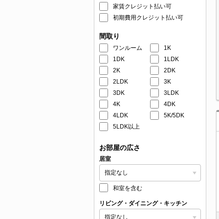
家賃クレジット払い可
初期費用クレジット払い可
間取り
ワンルーム
1K
1DK
1LDK
2K
2DK
2LDK
3K
3DK
3LDK
4K
4DK
4LDK
5K/5DK
5LDK以上
お部屋の広さ
居室
和室を含む
リビング・ダイニング・キッチン