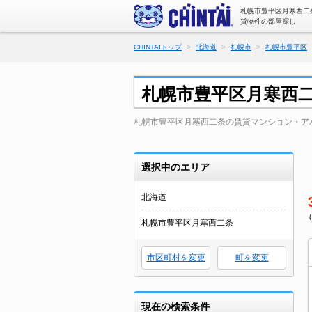
札幌市豊平区月寒西二
貸物件の部屋探し
CHINTAIトップ
北海道
札幌市
札幌市豊平区
札幌市豊平区月寒西
札幌市豊平区月寒西二条の賃貸マンション・ア
選択中のエリア
北海道
札幌市豊平区月寒西二条
市区町村を変更
町を変更
現在の検索条件