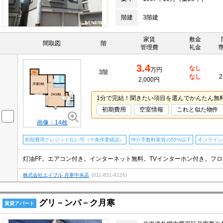
階建
3階建
家賃
敷金
間取図
階
管理費
礼金
3.4
なし
万円
3階
なし
2
2,000円
1分で完結！聞きたい項目を選んでかんたん無
初期費用
空室情報
これと似た物件
画像：14枚
初期費用クレジット払い可（※条件要確認）
仲介手数料家賃の55%以下
オンライン
株式会社エイブル 月寒中央店
(011-851-8126)
グリ－ンパ－ク月寒
賃貸アパート