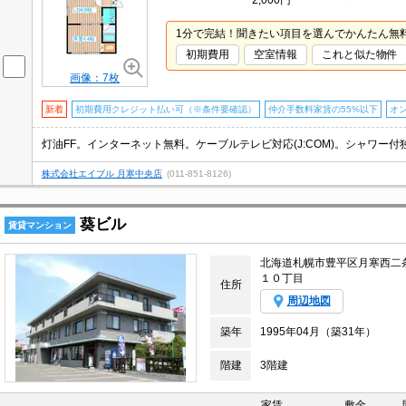
2,000円
1分で完結！聞きたい項目を選んでかんたん無
初期費用
空室情報
これと似た物件
画像：7枚
新着
初期費用クレジット払い可（※条件要確認）
仲介手数料家賃の55%以下
オ
株式会社エイブル 月寒中央店
(011-851-8126)
葵ビル
賃貸マンション
北海道札幌市豊平区月寒西二
１０丁目
住所
周辺地図
築年
1995年04月（築31年）
階建
3階建
家賃
敷金