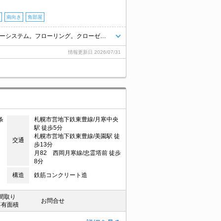
南向き
角部屋
インターネット使用料無料!。灯油FF。温水洗浄便座付き。玄関はカードキーシステム。フローリング。クローゼット付。退去時、ルームクリーニング料金33,000円。退去時、エアコン洗浄代19,800円。
情報更新日
2026/07/31
条
札幌市営地下鉄東豊線/月寒中央
駅 徒歩5分
札幌市営地下鉄東豊線/美園駅 徒
交通
歩13分
月82 西岡月寒線/忠霊塔前 徒歩
8分
構造
鉄筋コンクリート造
間取り
お問合せ
専有面積