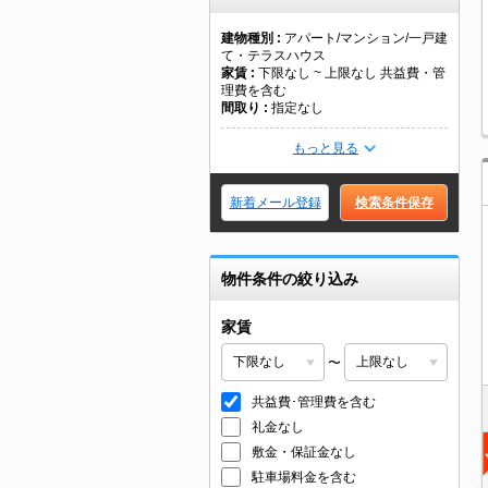
建物種別
アパート/マンション/一戸建
て・テラスハウス
家賃
下限なし ~ 上限なし 共益費・管
理費を含む
間取り
指定なし
もっと見る
新着メール登録
検索条件保存
物件条件の絞り込み
家賃
〜
共益費･管理費を含む
礼金なし
敷金・保証金なし
駐車場料金を含む