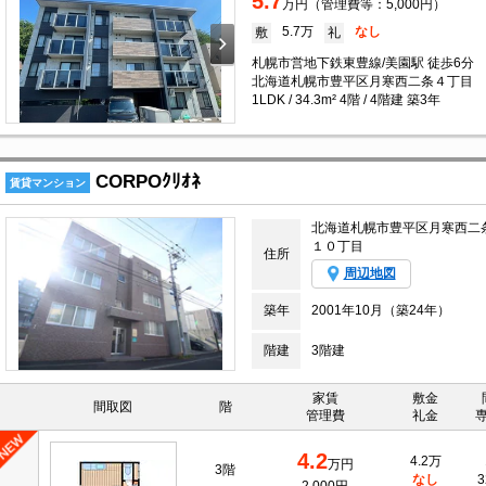
5.7
万円（管理費等：5,000円）
5.7万
なし
敷
礼
札幌市営地下鉄東豊線/美園駅 徒歩6分
北海道札幌市豊平区月寒西二条４丁目
1LDK / 34.3m² 4階 / 4階建 築3年
CORPOｸﾘｵﾈ
賃貸マンション
北海道札幌市豊平区月寒西二
１０丁目
住所
周辺地図
築年
2001年10月（築24年）
階建
3階建
家賃
敷金
間取図
階
管理費
礼金
4.2
4.2万
万円
3階
なし
3