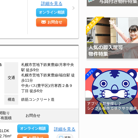
詳細を見る
オンライン相談
お問合せ
条
札幌市営地下鉄東豊線/月寒中央
駅 徒歩9分
札幌市営地下鉄東豊線/福住駅 徒
交通
歩11分
中央バス(豊平区)/月寒西２条９
丁目 徒歩6分
構造
鉄筋コンクリート造
間取り
お問合せ
専有面積
オンライン相談
詳細を見る
1LDK
2.76m²
追加