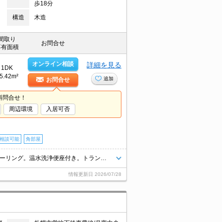
歩18分
構造
木造
間取り
お問合せ
専有面積
オンライン相談
詳細を見る
1DK
5.42m²
追加
お問合せ
料問合せ！
周辺環境
入居可否
相談可能
角部屋
灯油FF。エアコン付き。インターネット無料。TVインターホン付き。フローリング。温水洗浄便座付き。トランクルームあり。ケーブルテレビ対応(J:COM)。駐輪場有。初期費用カード払い可。
情報更新日
2026/07/28