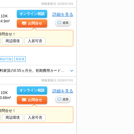
情報更新日
2026/07/31
オンライン相談
詳細を見る
1DK
24.9m²
追加
お問合せ
料問合せ！
周辺環境
入居可否
相談可能
角部屋
エアコン付き。灯油FF。TVインターホン付き。バス・トイレ別。仲介手数料家賃の0.55ヵ月分。初期費用カード払い可。退去時、ルームクリーニング料金33,000円。退去時、エアコン洗浄代19,800円。
情報更新日
2026/07/31
オンライン相談
詳細を見る
1DK
3.68m²
追加
お問合せ
料問合せ！
周辺環境
入居可否