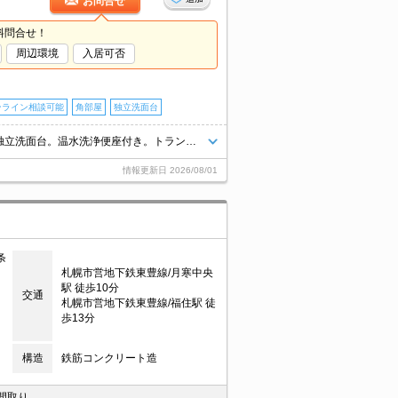
お問合せ
料問合せ！
周辺環境
入居可否
ンライン相談可能
角部屋
独立洗面台
灯油FF。インターネット無料。ケーブルテレビ対応(J:COM)。シャワー付独立洗面台。温水洗浄便座付き。トランクルームあり。インターホン付き。仲介手数料家賃の0.55ヵ月分。初期費用カード払い可。
情報更新日
2026/08/01
条
札幌市営地下鉄東豊線/月寒中央
駅 徒歩10分
交通
札幌市営地下鉄東豊線/福住駅 徒
歩13分
構造
鉄筋コンクリート造
間取り