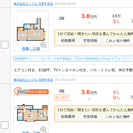
株式会社エイブル 月寒中央店
(011-851-8126)
3.6
3.6万
万円
2階
なし
--
1分で完結！聞きたい項目を選んでかんたん無
初期費用
空室情報
これと似た物件
画像：11枚
初期費用クレジット払い可（※条件要確認）
仲介手数料家賃の55%以下
オンライン
株式会社エイブル 月寒中央店
(011-851-8126)
3.6
3階
なし
万円
なし
2
即入居可
--
1分で完結！聞きたい項目を選んでかんたん無
初期費用
空室情報
これと似た物件