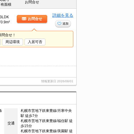
お問合せ
専有面積
詳細を見る
3LDK
お問合せ
70.9m²
追加
料問合せ！
周辺環境
入居可否
情報更新日
2026/08/01
条
札幌市営地下鉄東豊線/月寒中央
駅 徒歩7分
札幌市営地下鉄東豊線/福住駅 徒
交通
歩15分
札幌市営地下鉄東豊線/美園駅 徒