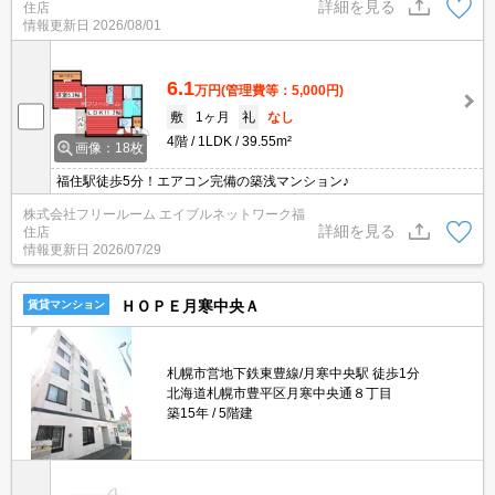
詳細を見る
住店
情報更新日
2026/08/01
6.1
万円
(管理費等：5,000円)
敷
1ヶ月
礼
なし
4階
1LDK
39.55m²
画像：18枚
福住駅徒歩5分！エアコン完備の築浅マンション♪
株式会社フリールーム エイブルネットワーク福
詳細を見る
住店
情報更新日
2026/07/29
ＨＯＰＥ月寒中央Ａ
賃貸マンション
札幌市営地下鉄東豊線/月寒中央駅 徒歩1分
北海道札幌市豊平区月寒中央通８丁目
築15年
5階建