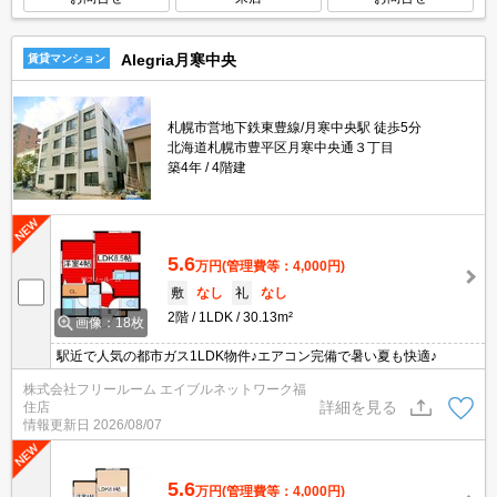
Alegria月寒中央
賃貸マンション
札幌市営地下鉄東豊線/月寒中央駅 徒歩5分
北海道札幌市豊平区月寒中央通３丁目
築4年
4階建
5.6
万円
(管理費等：4,000円)
敷
なし
礼
なし
2階
1LDK
30.13m²
画像：18枚
駅近で人気の都市ガス1LDK物件♪エアコン完備で暑い夏も快適♪
株式会社フリールーム エイブルネットワーク福
詳細を見る
住店
情報更新日
2026/08/07
5.6
万円
(管理費等：4,000円)