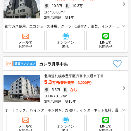
敷
10.3万
礼
10.3万
1R
50.66m²
2階
5階建 築1年
都市ガス使用。エコジョーズ使用。クーラー1基付き。追焚。インターネ
ット無料。エレベーターあり。宅配ボックスあり。退去時、エアコン洗浄
代16,500円。退去時、ルームクリーニング料金49,500円。
メールで
オンライン
LINEで
お問合せ
来店
お問合せ
カレラ月寒中央
PR
賃貸マンション
北海道札幌市豊平区月寒中央通８丁目
5.3
万円
(管理費等：3,000円)
敷
5.3万
礼
なし
1LDK
31.7m²
3階
5階建 築15年
オートロック。TVインターホン付き。灯油FF。インターネット無料。温水
洗浄便座付き。シャワー付独立洗面台。ガスコンロ設置可。照明器具付
き。宅配ボックスあり。駐輪場有。初期費用カード払い可。
メールで
オンライン
LINEで
お問合せ
来店
お問合せ