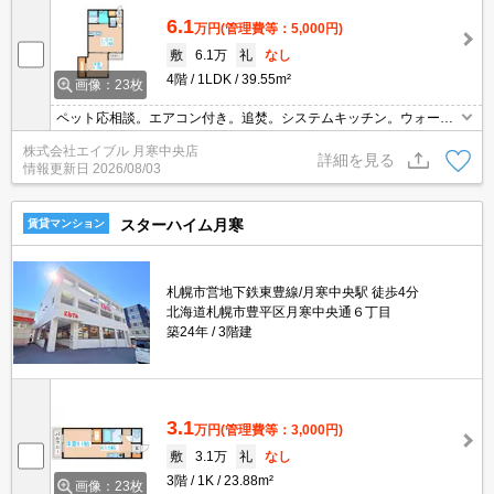
6.1
万円
(管理費等：5,000円)
敷
6.1万
礼
なし
4階
1LDK
39.55m²
画像：23枚
ペット応相談。エアコン付き。追焚。システムキッチン。ウォーク
インクローゼット付き。オートロック。契約金（初期費用）クレジ
株式会社エイブル 月寒中央店
ット決済可。TVインターホン付き。ペット飼育の場合、消臭料33,0
詳細を見る
情報更新日
2026/08/03
00円。
スターハイム月寒
賃貸マンション
札幌市営地下鉄東豊線/月寒中央駅 徒歩4分
北海道札幌市豊平区月寒中央通６丁目
築24年
3階建
3.1
万円
(管理費等：3,000円)
敷
3.1万
礼
なし
3階
1K
23.88m²
画像：23枚