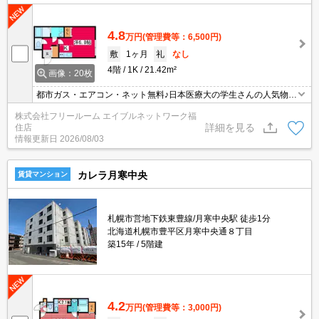
4.8
万円
(管理費等：6,500円)
敷
1ヶ月
礼
なし
4階
1K
21.42m²
画像：20枚
都市ガス・エアコン・ネット無料♪日本医療大の学生さんの人気物件
です♪
株式会社フリールーム エイブルネットワーク福
詳細を見る
住店
情報更新日
2026/08/03
カレラ月寒中央
賃貸マンション
札幌市営地下鉄東豊線/月寒中央駅 徒歩1分
北海道札幌市豊平区月寒中央通８丁目
築15年
5階建
4.2
万円
(管理費等：3,000円)