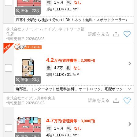
敷
1ヶ月
礼
なし
1階
1LDK
31.7m²
画像：22枚
月寒中央駅から徒歩１分の１LDK！ネット無料・スポットクーラー♪
株式会社フリールーム エイブルネットワーク福
詳細を見る
住店
情報更新日
2026/08/03
4.2
万円
(管理費等：3,000円)
敷
4.2万
礼
なし
1階
1LDK
31.7m²
画像：23枚
角部屋。インターネット使用料無料!。オートロック。宅配ボックス
あり。温水洗浄便座付き。TVインターホン付き。灯油FF。シャワー
株式会社エイブル 月寒中央店
付独立洗面台。初期費用クレジット払い可能。駐輪場有。駅まで徒
詳細を見る
情報更新日
2026/08/03
歩1分圏内!。
4.7
万円
(管理費等：3,000円)
敷
1ヶ月
礼
なし
4階
1LDK
31.7m²
画像：19枚