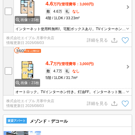
4.6
万円
(管理費等：3,000円)
敷
4.6万
礼
なし
4階
1LDK
33.23m²
画像：23枚
インターネット使用料無料!。宅配ボックスあり。TVインターホン付
き。オートロック。24時間換気システム。駐輪場有。シューズボッ
株式会社エイブル 月寒中央店
クス付き。駅まで徒歩1分圏内!。契約金（初期費用）クレジット決
詳細を見る
情報更新日
2026/08/03
済可。
4.7
万円
(管理費等：3,000円)
敷
4.7万
礼
なし
5階
1LDK
31.7m²
画像：23枚
オートロック。TVインターホン付き。灯油FF。インターネット無
料。温水洗浄便座付き。シャワー付独立洗面台。宅配ボックスあ
株式会社エイブル 月寒中央店
り。初期費用カード払い可。
詳細を見る
情報更新日
2026/08/03
メゾンド・デコール
賃貸アパート