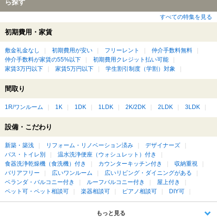
ら探す
すべての特集を見る
初期費用・家賃
敷金礼金なし
初期費用が安い
フリーレント
仲介手数料無料
仲介手数料が家賃の55%以下
初期費用クレジット払い可能
家賃3万円以下
家賃5万円以下
学生割引制度（学割）対象
間取り
1R/ワンルーム
1K
1DK
1LDK
2K/2DK
2LDK
3LDK
設備・こだわり
新築・築浅
リフォーム・リノベーション済み
デザイナーズ
バス・トイレ別
温水洗浄便座（ウォシュレット）付き
食器洗浄乾燥機（食洗機）付き
カウンターキッチン付き
収納重視
バリアフリー
広いワンルーム
広いリビング・ダイニングがある
ベランダ・バルコニー付き
ルーフバルコニー付き
屋上付き
ペット可・ペット相談可
楽器相談可
ピアノ相談可
DIY可
もっと見る