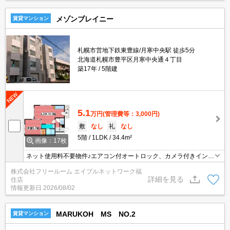
メゾンブレイニー
賃貸マンション
札幌市営地下鉄東豊線/月寒中央駅 徒歩5分
北海道札幌市豊平区月寒中央通４丁目
築17年
5階建
5.1
万円
(管理費等：3,000円)
敷
なし
礼
なし
5階
1LDK
34.4m²
画像：17枚
ネット使用料不要物件♪エアコン付オートロック、カメラ付きインタ
ーフォンで安心♪
株式会社フリールーム エイブルネットワーク福
詳細を見る
住店
情報更新日
2026/08/02
MARUKOH MS NO.2
賃貸マンション