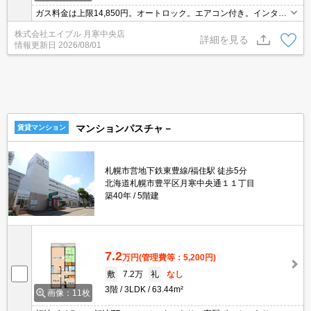
ガス料金は上限14,850円。オートロック。エアコン付き。インター
ネット無料。システムキッチン。エレベーターあり。温水洗浄便座
株式会社エイブル 月寒中央店
付き。駅まで徒歩1分圏内!。初期費用クレジット払い可能。角部
詳細を見る
情報更新日
2026/08/01
屋。
マンションパスチャ－
賃貸マンション
札幌市営地下鉄東豊線/福住駅 徒歩5分
北海道札幌市豊平区月寒中央通１１丁目
築40年
5階建
7.2
万円
(管理費等：5,200円)
敷
7.2万
礼
なし
3階
3LDK
63.44m²
画像：11枚