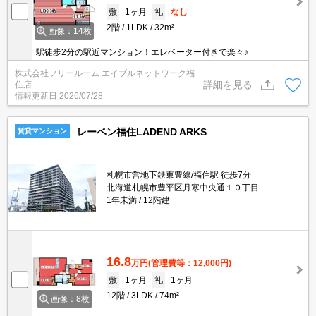
敷
1ヶ月
礼
なし
2階
1LDK
32m²
画像：14枚
駅徒歩2分の駅近マンション！エレベーター付きで楽々♪
株式会社フリールーム エイブルネットワーク福
詳細を見る
住店
情報更新日
2026/07/28
レーベン福住LADEND ARKS
賃貸マンション
札幌市営地下鉄東豊線/福住駅 徒歩7分
北海道札幌市豊平区月寒中央通１０丁目
1年未満
12階建
16.8
万円
(管理費等：12,000円)
敷
1ヶ月
礼
1ヶ月
12階
3LDK
74m²
画像：8枚