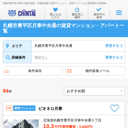
札幌市豊平区月寒中央通の賃貸・不動産情報で賃貸マンション・賃貸アパートなど賃貸物件の部屋探し
お部屋を探す
気になる
最近見た
保存中の
リスト
物件
条件
沿線・駅から
札幌市豊平区月寒中央通の賃貸マンション・アパート一
住所から
覧
家賃相場から
札幌市豊平区月寒中央通
変更する
エリア
通勤通学時間から
詳細条件
指定なし
変更する
物件特集から
不動産会社から
条件保存
物件新着メール
TOP
94
件
ピオネロ月寒
PR
賃貸マンション
北海道札幌市豊平区月寒中央通５丁目
10.3
万円
(管理費等：5,000円)