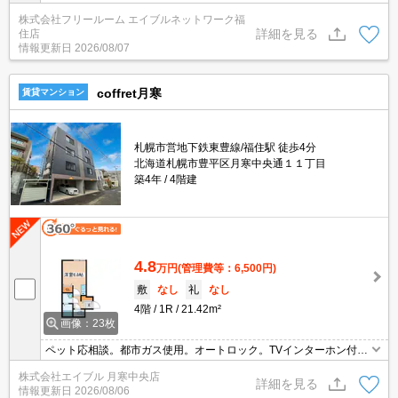
株式会社フリールーム エイブルネットワーク福
詳細を見る
住店
情報更新日
2026/08/07
coffret月寒
賃貸マンション
札幌市営地下鉄東豊線/福住駅 徒歩4分
北海道札幌市豊平区月寒中央通１１丁目
築4年
4階建
4.8
万円
(管理費等：6,500円)
敷
なし
礼
なし
4階
1R
21.42m²
画像：23枚
ペット応相談。都市ガス使用。オートロック。TVインターホン付
き。エアコン付き。床暖房。システムキッチン。浴室乾燥機付。シ
株式会社エイブル 月寒中央店
ャワー付独立洗面台。インターネット無料。宅配ボックスあり。エ
詳細を見る
情報更新日
2026/08/06
レベーターあり。