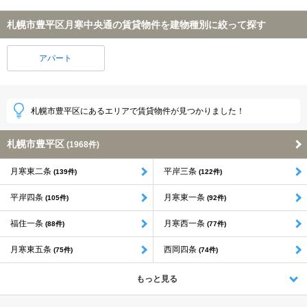
札幌市豊平区月寒中央通の賃貸物件を建物種別に絞って探す
アパート
札幌市豊平区にあるエリアで賃貸物件が見つかりました！
札幌市豊平区
(1968件)
月寒東二条
平岸三条
(139件)
(122件)
平岸四条
月寒東一条
(105件)
(92件)
福住一条
月寒西一条
(88件)
(77件)
月寒東五条
西岡四条
(75件)
(74件)
もっと見る