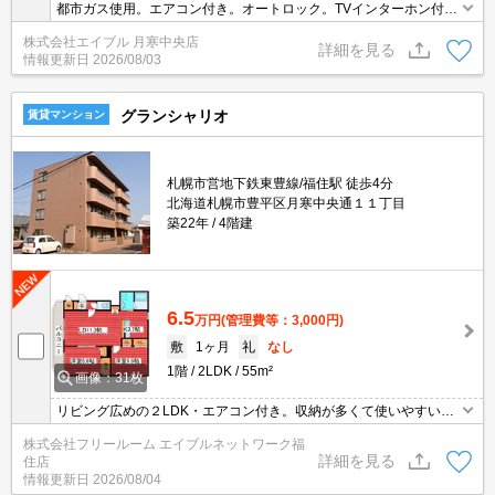
都市ガス使用。エアコン付き。オートロック。TVインターホン付
き。シャワー付独立洗面台。温水洗浄便座付き。浴室乾燥機付。シ
株式会社エイブル 月寒中央店
ステムキッチン。ロードヒーティング。初期費用カード払い可。
詳細を見る
情報更新日
2026/08/03
グランシャリオ
賃貸マンション
札幌市営地下鉄東豊線/福住駅 徒歩4分
北海道札幌市豊平区月寒中央通１１丁目
築22年
4階建
6.5
万円
(管理費等：3,000円)
敷
1ヶ月
礼
なし
1階
2LDK
55m²
画像：31枚
リビング広めの２LDK・エアコン付き。収納が多くて使いやすい間
取りです！
株式会社フリールーム エイブルネットワーク福
詳細を見る
住店
情報更新日
2026/08/04