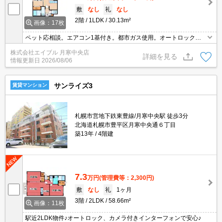
敷
なし
礼
なし
2階
1LDK
30.13m²
画像：17枚
ペット応相談。エアコン1基付き。都市ガス使用。オートロック。
宅配ボックスあり。防犯カメラ。TVモニターホン有。インターネッ
株式会社エイブル 月寒中央店
ト無料。キッチンは対面式。退去時、エアコン洗浄代16,500円。
詳細を見る
情報更新日
2026/08/06
サンライズ3
賃貸マンション
札幌市営地下鉄東豊線/月寒中央駅 徒歩3分
北海道札幌市豊平区月寒中央通６丁目
築13年
4階建
7.3
万円
(管理費等：2,300円)
敷
なし
礼
1ヶ月
3階
2LDK
58.66m²
画像：11枚
駅近2LDK物件♪オートロック、カメラ付きインターフォンで安心♪