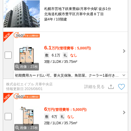
札幌市営地下鉄東豊線/月寒中央駅 徒歩1分
北海道札幌市豊平区月寒中央通８丁目
築4年
10階建
6.1
万円
(管理費等：5,000円)
敷
6.1万
礼
なし
3階
1LDK
35.75m²
画像：23枚
初期費用カード払い可。要火災保険。角部屋。クーラー1基付き。
浴室乾燥機付。システムキッチン。インターネット無料。エレベー
株式会社エイブル 月寒中央店
ターあり。シャンドレ。ガス料金は上限14,850円。
詳細を見る
情報更新日
2026/08/01
6
万円
(管理費等：5,000円)
敷
6万
礼
なし
2階
1LDK
35.75m²
画像：23枚