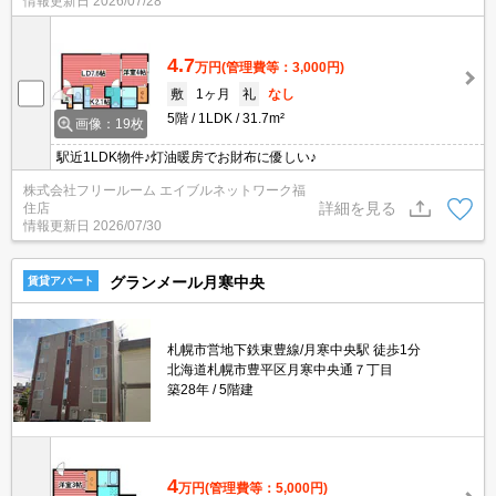
情報更新日
2026/07/28
4.7
万円
(管理費等：3,000円)
敷
1ヶ月
礼
なし
5階
1LDK
31.7m²
画像：19枚
駅近1LDK物件♪灯油暖房でお財布に優しい♪
株式会社フリールーム エイブルネットワーク福
詳細を見る
住店
情報更新日
2026/07/30
グランメール月寒中央
賃貸アパート
札幌市営地下鉄東豊線/月寒中央駅 徒歩1分
北海道札幌市豊平区月寒中央通７丁目
築28年
5階建
4
万円
(管理費等：5,000円)