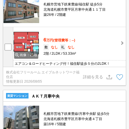
札幌市営地下鉄東豊線/福住駅 徒歩5分
北海道札幌市豊平区月寒中央通１１丁目
築26年
2階建
6
万円
(管理費等：--)
敷
なし
礼
なし
2階
2LDK
53.33m²
画像：21枚
エアコン＆ロードヒーティング付！福住駅徒歩５分の2LDK！
株式会社フリールーム エイブルネットワーク福
詳細を見る
住店
情報更新日
2026/08/05
ＡＫＴ月寒中央
賃貸マンション
札幌市営地下鉄東豊線/月寒中央駅 徒歩5分
北海道札幌市豊平区月寒中央通４丁目
築16年
5階建