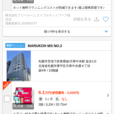
ネット無料でランニングコストが削減できます♪最上階角部屋です♪
株式会社フリールーム エイブルネットワーク福
詳細を見る
住店
情報更新日
2026/07/27
残り4件を表示する
MARUKOH MS NO.2
賃貸マンション
札幌市営地下鉄東豊線/月寒中央駅 徒歩1分
北海道札幌市豊平区月寒中央通８丁目
築4年
10階建
6.1
万円
(管理費等：5,000円)
敷
1ヶ月
礼
なし
3階
1LDK
35.75m²
画像：25枚
エアコン付きで夏も快適です♪ネット無料でランニングコストが削減