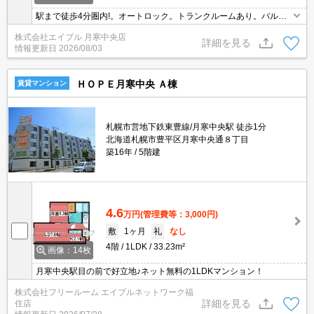
駅まで徒歩4分圏内!。オートロック。トランクルームあり。バルコ
ニー。バス・トイレ別。光ファイバー対応。周辺には充実の生活環
株式会社エイブル 月寒中央店
境。快適な住環境。初期費用・家賃カード払い可。引越指定業者あ
詳細を見る
情報更新日
2026/08/03
り。
ＨＯＰＥ月寒中央 Ａ棟
賃貸マンション
札幌市営地下鉄東豊線/月寒中央駅 徒歩1分
北海道札幌市豊平区月寒中央通８丁目
築16年
5階建
4.6
万円
(管理費等：3,000円)
敷
1ヶ月
礼
なし
4階
1LDK
33.23m²
画像：14枚
月寒中央駅目の前で好立地♪ネット無料の1LDKマンション！
株式会社フリールーム エイブルネットワーク福
詳細を見る
住店