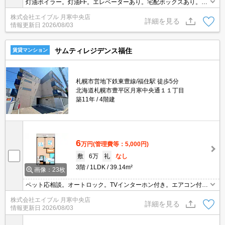
灯油ボイラー。灯油FF。エレベーターあり。宅配ボックスあり。ト
ランクルームあり。洗面化粧台付き。バルコニー。管理人日勤。初
株式会社エイブル 月寒中央店
期費用・家賃カード払い可。引越指定業者あり。
詳細を見る
情報更新日
2026/08/03
サムティレジデンス福住
賃貸マンション
札幌市営地下鉄東豊線/福住駅 徒歩5分
北海道札幌市豊平区月寒中央通１１丁目
築11年
4階建
6
万円
(管理費等：5,000円)
敷
6万
礼
なし
3階
1LDK
39.14m²
画像：23枚
ペット応相談。オートロック。TVインターホン付き。エアコン付
き。システムキッチン。追焚。温水洗浄便座付き。シャンドレ。宅
株式会社エイブル 月寒中央店
配ボックスあり。防犯カメラ。ペット飼育の場合、消臭料33,000
詳細を見る
情報更新日
2026/08/03
円。