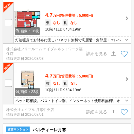
4.7
万円
(管理費等：5,000円)
敷
なし
礼
なし
10階
1LDK
34.19m²
画像：18枚
灯油暖房でお財布に優しい♪ネット無料で高層階・角部屋・エレベー
ター☆
株式会社フリールーム エイブルネットワーク福
詳細を見る
住店
情報更新日
2026/08/03
4.7
万円
(管理費等：5,000円)
敷
なし
礼
なし
10階
1LDK
34.19m²
画像：23枚
ペット応相談。バス・トイレ別。インターネット使用料無料!。オー
トロック。防犯カメラ。駐車場は敷地内。エレベーターあり。バル
株式会社エイブル 月寒中央店
コニー。敷金・礼金なし。駅まで徒歩3分圏内!。初期費用カード払
詳細を見る
情報更新日
2026/08/01
い可。
パルティーレ月寒
賃貸マンション