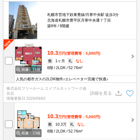
札幌市営地下鉄東豊線/月寒中央駅 徒歩3分
北海道札幌市豊平区月寒中央通７丁目
築9年
9階建
10.3
万円
(管理費等：5,000円)
敷
1ヶ月
礼
なし
8階
2LDK
52.76m²
画像：19枚
人気の都市ガスの2LDK物件♪エレベーター完備で快適♪
株式会社フリールーム エイブルネットワーク福
詳細を見る
住店
情報更新日
2026/08/02
10.3
万円
(管理費等：5,000円)
敷
10.3万
礼
なし
8階
2LDK
52.76m²
画像：23枚