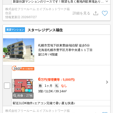
新築分譲マンションのリースです！眺望も良く敷地内駐車場あり・
ペット可です
株式会社フリールーム エイブルネットワーク福
詳細を見る
住店
情報更新日
2026/07/27
スターレジデンス福住
賃貸マンション
札幌市営地下鉄東豊線/福住駅 徒歩5分
北海道札幌市豊平区月寒中央通１１丁目
築11年
4階建
6
万円
(管理費等：5,000円)
敷
1ヶ月
礼
なし
3階
1LDK
39.14m²
画像：27枚
駅近1LDK物件♪エアコン完備で暑い夏も快適♪
株式会社フリールーム エイブルネットワーク福