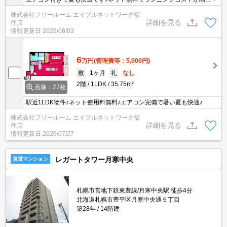
できます♪
株式会社フリールーム エイブルネットワーク福
詳細を見る
住店
情報更新日
2026/08/03
6
万円
(管理費等：5,000円)
敷
1ヶ月
礼
なし
2階
1LDK
35.75m²
画像：27枚
駅近1LDK物件♪ネット使用料無料♪エアコン完備で暑い夏も快適♪
株式会社フリールーム エイブルネットワーク福
詳細を見る
住店
情報更新日
2026/07/27
レガートタワー月寒中央
賃貸マンション
札幌市営地下鉄東豊線/月寒中央駅 徒歩4分
北海道札幌市豊平区月寒中央通５丁目
築28年
14階建