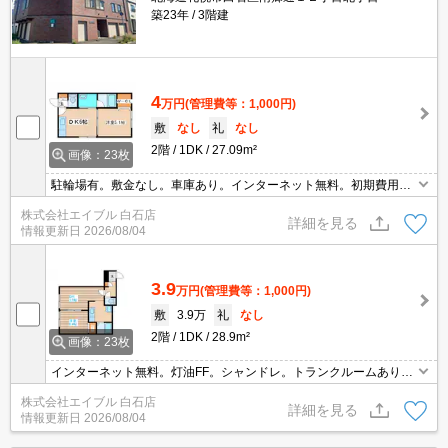
築23年
3階建
4
万円
(管理費等：1,000円)
敷
なし
礼
なし
2階
1DK
27.09m²
画像：23枚
駐輪場有。敷金なし。車庫あり。インターネット無料。初期費用・
家賃カード払い可。
株式会社エイブル 白石店
詳細を見る
情報更新日
2026/08/04
3.9
万円
(管理費等：1,000円)
敷
3.9万
礼
なし
2階
1DK
28.9m²
画像：23枚
インターネット無料。灯油FF。シャンドレ。トランクルームあり。
駐輪場有。引越指定業者あり。初期費用・家賃カード払い可。スー
株式会社エイブル 白石店
パーへ280m。コンビニへ315m。総合病院へ840m。独立キッチ
詳細を見る
情報更新日
2026/08/04
ン。