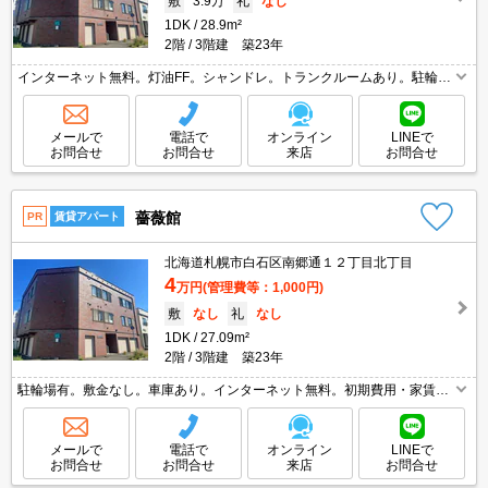
敷
3.9万
礼
なし
1DK
28.9m²
2階
3階建 築23年
インターネット無料。灯油FF。シャンドレ。トランクルームあり。駐輪場
有。引越指定業者あり。初期費用・家賃カード払い可。スーパーへ280
m。コンビニへ315m。総合病院へ840m。独立キッチン。
メールで
電話で
オンライン
LINEで
お問合せ
お問合せ
来店
お問合せ
薔薇館
PR
賃貸アパート
北海道札幌市白石区南郷通１２丁目北丁目
4
万円
(管理費等：1,000円)
敷
なし
礼
なし
1DK
27.09m²
2階
3階建 築23年
駐輪場有。敷金なし。車庫あり。インターネット無料。初期費用・家賃カ
ード払い可。
メールで
電話で
オンライン
LINEで
お問合せ
お問合せ
来店
お問合せ