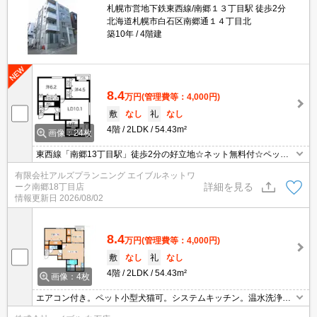
札幌市営地下鉄東西線/南郷１３丁目駅 徒歩2分
北海道札幌市白石区南郷通１４丁目北
築10年
4階建
8.4
万円
(管理費等：4,000円)
敷
なし
礼
なし
4階
2LDK
54.43m²
画像：24枚
東西線「南郷13丁目駅」徒歩2分の好立地☆ネット無料付☆ペット
も飼育可能です♪
有限会社アルズプランニング エイブルネットワ
詳細を見る
ーク南郷18丁目店
情報更新日
2026/08/02
8.4
万円
(管理費等：4,000円)
敷
なし
礼
なし
4階
2LDK
54.43m²
画像：4枚
エアコン付き。ペット小型犬猫可。システムキッチン。温水洗浄便
座付き。宅配ボックスあり。オートロック。ケーブルテレビ対応(J: