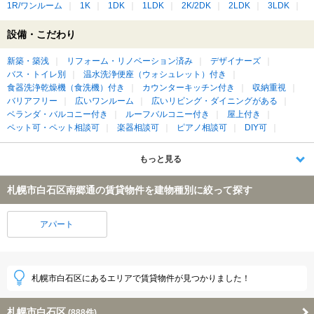
1R/ワンルーム
1K
1DK
1LDK
2K/2DK
2LDK
3LDK
設備・こだわり
新築・築浅
リフォーム・リノベーション済み
デザイナーズ
バス・トイレ別
温水洗浄便座（ウォシュレット）付き
食器洗浄乾燥機（食洗機）付き
カウンターキッチン付き
収納重視
バリアフリー
広いワンルーム
広いリビング・ダイニングがある
ベランダ・バルコニー付き
ルーフバルコニー付き
屋上付き
ペット可・ペット相談可
楽器相談可
ピアノ相談可
DIY可
もっと見る
札幌市白石区南郷通の賃貸物件を建物種別に絞って探す
アパート
札幌市白石区にあるエリアで賃貸物件が見つかりました！
札幌市白石区
(888件)