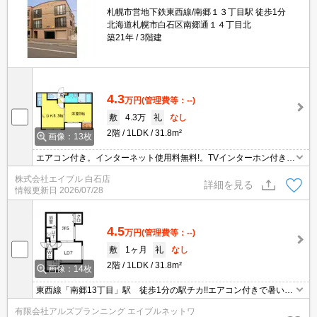
札幌市営地下鉄東西線/南郷１３丁目駅 徒歩1分
北海道札幌市白石区南郷通１４丁目北
築21年
3階建
4.3
万円
(管理費等：--)
敷
4.3万
礼
なし
2階
1LDK
31.8m²
画像：13枚
エアコン付き。インターネット使用料無料!。TVインターホン付き。
ケーブルテレビ対応(J:COM)。シャワー付独立洗面台。灯油FF。初
株式会社エイブル 白石店
期費用クレジット払い可能。仲介手数料家賃の0.55ヵ月分。
詳細を見る
情報更新日
2026/07/28
4.5
万円
(管理費等：--)
敷
1ヶ月
礼
なし
2階
1LDK
31.8m²
画像：14枚
東西線「南郷13丁目」駅 徒歩1分の駅チカ!!エアコン付きで暑い夏
も快適です♪
有限会社アルズプランニング エイブルネットワ