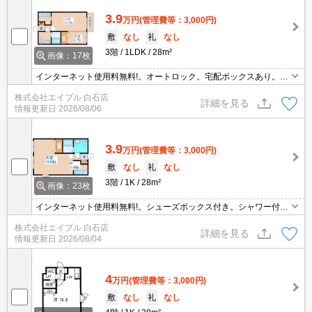
3.9
万円
(管理費等：3,000円)
敷
なし
礼
なし
3階
1LDK
28m²
画像：17枚
インターネット使用料無料!。オートロック。宅配ボックスあり。TV
インターホン付き。シャワー付独立洗面台。温水洗浄便座付き。灯
株式会社エイブル 白石店
油FF。初期費用クレジット払い可能。仲介手数料家賃の0.55ヵ月
詳細を見る
情報更新日
2026/08/06
分。
3.9
万円
(管理費等：3,000円)
敷
なし
礼
なし
3階
1K
28m²
画像：23枚
インターネット使用料無料!。シューズボックス付き。シャワー付独
立洗面台。温水洗浄便座付き。宅配ボックスあり。オートロック。
株式会社エイブル 白石店
灯油FF。初期費用クレジット払い可能。仲介手数料家賃の0.55ヵ月
詳細を見る
情報更新日
2026/08/04
分。
4
万円
(管理費等：3,000円)
敷
なし
礼
なし