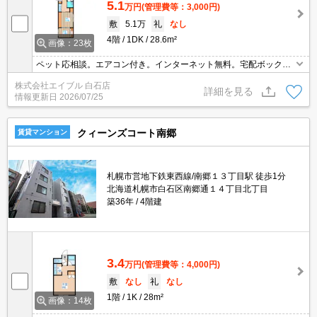
5.1
万円
(管理費等：3,000円)
敷
5.1万
礼
なし
4階
1DK
28.6m²
画像：23枚
ペット応相談。エアコン付き。インターネット無料。宅配ボックス
あり。オートロック。駐輪場有。灯油FF。温水洗浄便座付き。TVイ
株式会社エイブル 白石店
ンターホン付き。初期費用カード払い可。FF分解清掃料16,500円。
詳細を見る
情報更新日
2026/07/25
クィーンズコート南郷
賃貸マンション
札幌市営地下鉄東西線/南郷１３丁目駅 徒歩1分
北海道札幌市白石区南郷通１４丁目北丁目
築36年
4階建
3.4
万円
(管理費等：4,000円)
敷
なし
礼
なし
1階
1K
28m²
画像：14枚