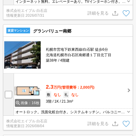
インターネット無料。エレベーターあり。TVインターホン付き。エ
アコン付き。BS。宅配ボックスあり。オートロック。システムキッ
株式会社エイブル 白石店
チン。エレベーターあり。駐輪場有。初期費用カード払い可。
詳細を見る
情報更新日
2026/07/31
グランバリュー南郷
賃貸マンション
札幌市営地下鉄東西線/白石駅 徒歩6分
北海道札幌市白石区南郷通１丁目北丁目
築38年
4階建
2.3
万円
(管理費等：2,000円)
敷
なし
礼
なし
3階
1K
21.3m²
画像：16枚
オートロック。洗面化粧台付き。システムキッチン。バルコニー。
日当たり良好！心地よい室内環境！。室内に洗濯機置場あり。イン
株式会社エイブル 白石店
ターネット使用料無料!。シューズボックス付き。仲介手数料家賃の
詳細を見る
情報更新日
2026/08/04
0.55ヵ月分。