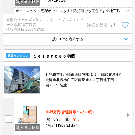
4階
1K
28m²
画像：15枚
オートロック・宅配ボックスあり！防犯面でも安心です☆地下鉄東
西線「南郷１３丁目」駅 徒歩５分♪
有限会社アルズプランニング エイブルネットワ
詳細を見る
ーク南郷18丁目店
情報更新日
2026/08/02
残り1件を表示する
Ｓｅｌｅｃｃａｏ南郷
賃貸マンション
札幌市営地下鉄東西線/南郷１３丁目駅 徒歩4分
北海道札幌市白石区南郷通１４丁目北丁目
築3年
5階建
5.9
万円
(管理費等：4,500円)
敷
5.9万
礼
なし
2階
1LDK
34.4m²
画像：17枚