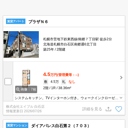
プラザＮ６
賃貸アパート
札幌市営地下鉄東西線/南郷７丁目駅 徒歩2分
北海道札幌市白石区南郷通6北丁目
築25年
2階建
4.5
万円
(管理費等：--)
敷
4.5万
礼
なし
2階
1R
38.36m²
画像：7枚
システムキッチン。TVインターホン付き。ウォークインクローゼッ
ト付き。収納たっぷり。シャワー付独立洗面台。灯油FF。バス・ト
株式会社エイブル 白石店
イレ別。TVインターホン付き。インターネット接続設備あり。
詳細を見る
情報更新日
2026/07/26
ダイアパレス白石第２（７０３）
賃貸マンション