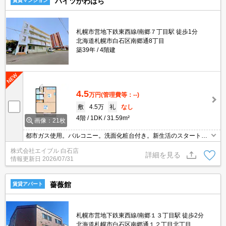
ハイツかわはら
賃貸マンション
札幌市営地下鉄東西線/南郷７丁目駅 徒歩1分
北海道札幌市白石区南郷通8丁目
築39年
4階建
4.5
万円
(管理費等：--)
敷
4.5万
礼
なし
4階
1DK
31.59m²
画像：21枚
都市ガス使用。バルコニー。洗面化粧台付き。新生活のスタートは
ここから。利便立地で新生活スタート。要火災保険。バス・トイレ
株式会社エイブル 白石店
別。シューズボックス付き。エアコン付き。クレジットカードで契
詳細を見る
情報更新日
2026/07/31
約金払えます。
薔薇館
賃貸アパート
札幌市営地下鉄東西線/南郷１３丁目駅 徒歩2分
北海道札幌市白石区南郷通１２丁目北丁目