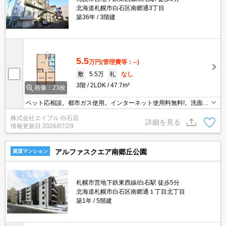
北海道札幌市白石区南郷通3丁目
築36年
3階建
5.5
万円
(管理費等：--)
敷
5.5万
礼
なし
3階
2LDK
47.7m²
画像：23枚
ペット応相談。都市ガス使用。インターネット使用料無料!。洗面化
粧台付き。車庫あり。灯油FF。日当たり良好。要火災保険。クレジ
株式会社エイブル 白石店
ットカードで契約金払えます。仲介手数料家賃の0.55ヵ月分。
詳細を見る
情報更新日
2026/07/29
アルファスクエア南郷丘公園
賃貸マンション
札幌市営地下鉄東西線/白石駅 徒歩5分
北海道札幌市白石区南郷通１丁目北丁目
築1年
5階建