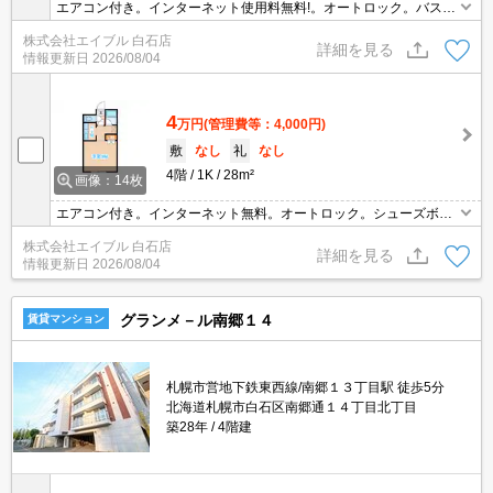
エアコン付き。インターネット使用料無料!。オートロック。バス・
トイレ別。室内に洗濯機置場あり。インターホン付き。要火災保
株式会社エイブル 白石店
険。クレジットカードで契約金払えます。仲介手数料家賃の0.55ヵ
詳細を見る
情報更新日
2026/08/04
月分。
4
万円
(管理費等：4,000円)
敷
なし
礼
なし
4階
1K
28m²
画像：14枚
エアコン付き。インターネット無料。オートロック。シューズボッ
クス付き。灯油FF。バス・トイレ別。駅まで徒歩1分圏内!。新生活
株式会社エイブル 白石店
のスタートはここから。初期費用カード払い可。独立キッチン。
詳細を見る
情報更新日
2026/08/04
グランメ－ル南郷１４
賃貸マンション
札幌市営地下鉄東西線/南郷１３丁目駅 徒歩5分
北海道札幌市白石区南郷通１４丁目北丁目
築28年
4階建