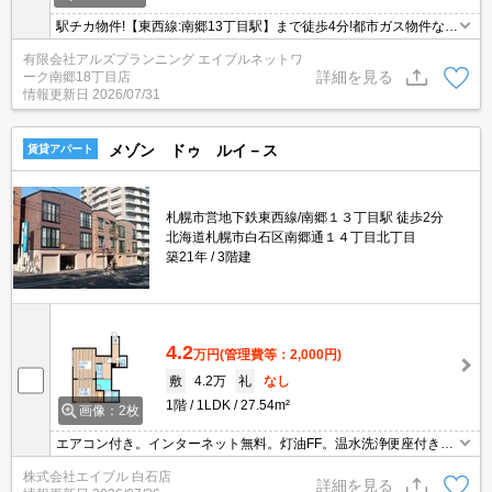
駅チカ物件!【東西線:南郷13丁目駅】まで徒歩4分!都市ガス物件なの
で光熱費を抑えられます♪周辺コンビニ、スーパーマーケット、銭湯
有限会社アルズプランニング エイブルネットワ
など充実しております!
詳細を見る
ーク南郷18丁目店
情報更新日
2026/07/31
メゾン ドゥ ルイ－ス
賃貸アパート
札幌市営地下鉄東西線/南郷１３丁目駅 徒歩2分
北海道札幌市白石区南郷通１４丁目北丁目
築21年
3階建
4.2
万円
(管理費等：2,000円)
敷
4.2万
礼
なし
1階
1LDK
27.54m²
画像：2枚
エアコン付き。インターネット無料。灯油FF。温水洗浄便座付き。
シャンドレ。TVインターホン付き。車庫あり。初期費用カード払い
株式会社エイブル 白石店
可。スーパーへ210m。コンビニへ170m。ドラッグストアへ550
詳細を見る