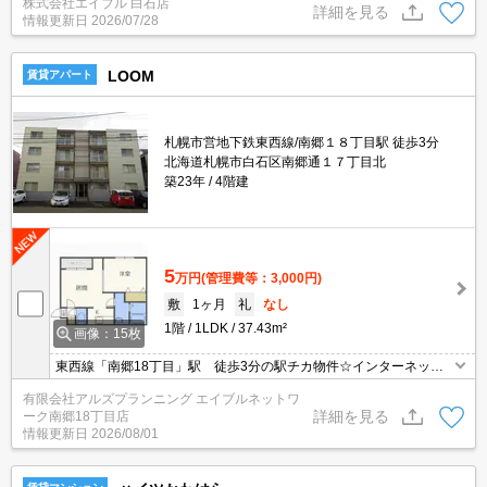
株式会社エイブル 白石店
COM)。初期費用クレジット払い可能。仲介手数料家賃の0.55ヵ月
詳細を見る
情報更新日
2026/07/28
分。
LOOM
賃貸アパート
札幌市営地下鉄東西線/南郷１８丁目駅 徒歩3分
北海道札幌市白石区南郷通１７丁目北
築23年
4階建
5
万円
(管理費等：3,000円)
敷
1ヶ月
礼
なし
1階
1LDK
37.43m²
画像：15枚
東西線「南郷18丁目」駅 徒歩3分の駅チカ物件☆インターネット
無料☆エアコン付きで暑い夏も快適です♪
有限会社アルズプランニング エイブルネットワ
詳細を見る
ーク南郷18丁目店
情報更新日
2026/08/01