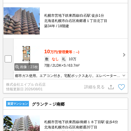
札幌市営地下鉄東西線/白石駅 徒歩1分
北海道札幌市白石区南郷通１丁目北丁目
築34年
18階建
10
万円
(管理費等：--)
敷
なし
礼
10万
7階
2LDK+S
63.7m²
画像：23枚
都市ガス使用。エアコン付き。宅配ボックスあり。エレベーターあ
り。オートロック。灯油FF。シャンドレ。バルコニー。TVインター
株式会社エイブル 白石店
ホン付き。温水洗浄便座付き。システムキッチン。初期費用・家賃
詳細を見る
情報更新日
2026/08/01
カード払い可。
グランテ－ジ南郷
賃貸マンション
札幌市営地下鉄東西線/南郷１８丁目駅 徒歩4分
北海道札幌市白石区南郷通20丁目