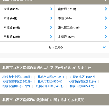
栄通
南郷通
(138件)
(101件)
本通
本通
(70件)
(39件)
本郷通
東札幌二条
(38件)
(36件)
平和通
本郷通
(33件)
(33件)
もっと見る
札幌市白石区南郷通周辺のエリアで物件が見つかりました
札幌市中央区(3988件)
札幌市東区(2423件)
札幌市北区(1985件)
札幌市豊平区(1961件)
札幌市西区(930件)
札幌市白石区(881件)
札幌市清田区(367件)
札幌市厚別区(246件)
札幌市南区(224件)
札幌市白石区南郷通の賃貸物件に関するよくある質問