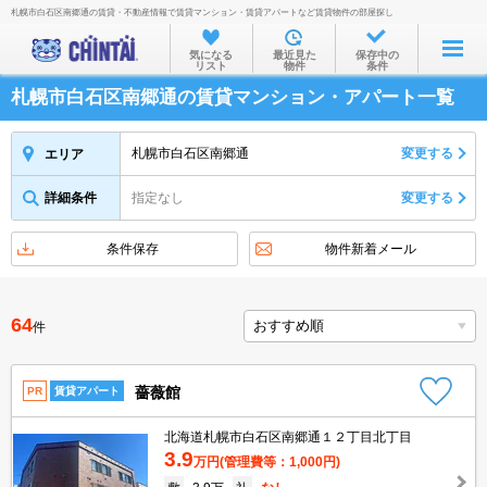
札幌市白石区南郷通の賃貸・不動産情報で賃貸マンション・賃貸アパートなど賃貸物件の部屋探し
お部屋を探す
気になる
最近見た
保存中の
リスト
物件
条件
沿線・駅から
札幌市白石区南郷通の賃貸マンション・アパート一覧
住所から
家賃相場から
札幌市白石区南郷通
変更する
エリア
通勤通学時間から
詳細条件
指定なし
変更する
物件特集から
条件保存
物件新着メール
不動産会社から
TOP
64
件
薔薇館
PR
賃貸アパート
北海道札幌市白石区南郷通１２丁目北丁目
3.9
万円
(管理費等：1,000円)