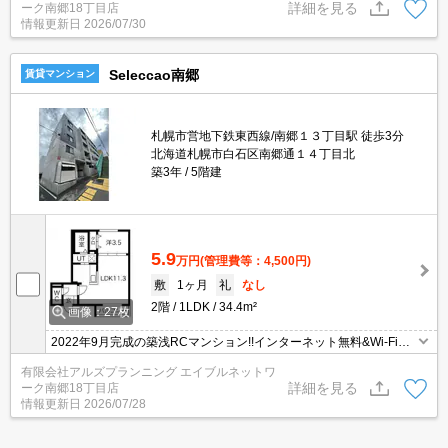
詳細を見る
ーク南郷18丁目店
情報更新日
2026/07/30
Seleccao南郷
賃貸マンション
札幌市営地下鉄東西線/南郷１３丁目駅 徒歩3分
北海道札幌市白石区南郷通１４丁目北
築3年
5階建
5.9
万円
(管理費等：4,500円)
敷
1ヶ月
礼
なし
2階
1LDK
34.4m²
画像：27枚
2022年9月完成の築浅RCマンション!!インターネット無料&Wi-Fi付!!
駅近・充実設備・ガスリミット付・ペット可の物件です♪
有限会社アルズプランニング エイブルネットワ
詳細を見る
ーク南郷18丁目店
情報更新日
2026/07/28