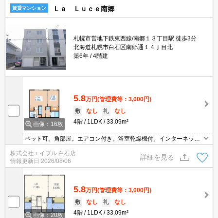
Ｌａ Ｌｕｃｅ南郷
賃貸マンション
札幌市営地下鉄東西線/南郷１３丁目駅 徒歩3分
北海道札幌市白石区南郷通１４丁目北
築6年
4階建
5.8
万円
(管理費等：3,000円)
敷
なし
礼
なし
4階
1LDK
33.09m²
画像：16枚
ペット可。角部屋。エアコン付き。浴室乾燥機付。インターネット
無料。都市ガス使用。宅配ボックスあり。オートロック。TVインタ
株式会社エイブル 白石店
ーホン付き。シャワー付トイレ。シャワー付独立洗面台。シューズ
詳細を見る
情報更新日
2026/08/06
ボックス付き。
5.8
万円
(管理費等：3,000円)
敷
なし
礼
なし
4階
1LDK
33.09m²
画像：20枚