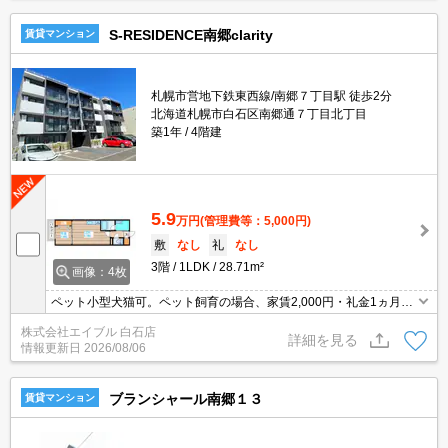
S-RESIDENCE南郷clarity
賃貸マンション
札幌市営地下鉄東西線/南郷７丁目駅 徒歩2分
北海道札幌市白石区南郷通７丁目北丁目
築1年
4階建
5.9
万円
(管理費等：5,000円)
敷
なし
礼
なし
3階
1LDK
28.71m²
画像：4枚
ペット小型犬猫可。ペット飼育の場合、家賃2,000円・礼金1ヵ月
増。エアコン付き。インターネット使用料無料!。宅配ボックスあ
株式会社エイブル 白石店
り。ロードヒーティング。シャワー付独立洗面台。初期費用クレジ
詳細を見る
情報更新日
2026/08/06
ット払い可能。
ブランシャール南郷１３
賃貸マンション