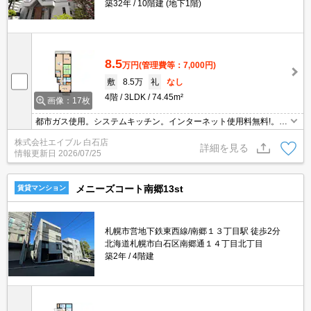
築32年
10階建 (地下1階)
8.5
万円
(管理費等：7,000円)
敷
8.5万
礼
なし
4階
3LDK
74.45m²
画像：17枚
都市ガス使用。システムキッチン。インターネット使用料無料!。エ
レベーターあり。オートロック。宅配ボックスあり。TVインターホ
株式会社エイブル 白石店
ン付き。初期費用クレジット払い可能。仲介手数料家賃の0.55ヵ月
詳細を見る
情報更新日
2026/07/25
分。
メニーズコート南郷13st
賃貸マンション
札幌市営地下鉄東西線/南郷１３丁目駅 徒歩2分
北海道札幌市白石区南郷通１４丁目北丁目
築2年
4階建