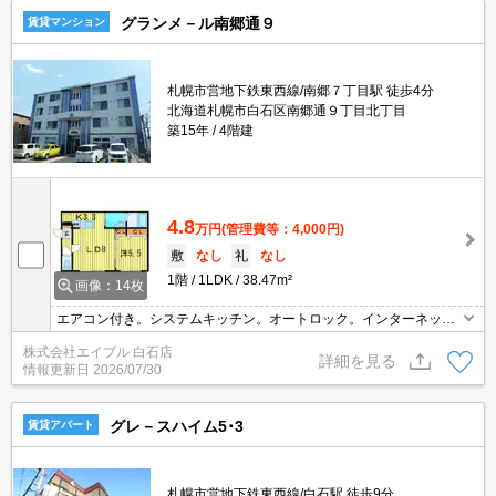
グランメ－ル南郷通９
賃貸マンション
札幌市営地下鉄東西線/南郷７丁目駅 徒歩4分
北海道札幌市白石区南郷通９丁目北丁目
築15年
4階建
4.8
万円
(管理費等：4,000円)
敷
なし
礼
なし
1階
1LDK
38.47m²
画像：14枚
エアコン付き。システムキッチン。オートロック。インターネット
使用料無料!。TVインターホン付き。ペット応相談。温水洗浄便座付
株式会社エイブル 白石店
き。初期費用クレジット払い可能。仲介手数料家賃の0.55ヵ月分。
詳細を見る
情報更新日
2026/07/30
グレ－スハイム5･3
賃貸アパート
札幌市営地下鉄東西線/白石駅 徒歩9分