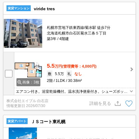
viride tres
賃貸マンション
札幌市営地下鉄東西線/菊水駅 徒歩7分
北海道札幌市白石区菊水三条５丁目
築3年
4階建
5.5
万円
(管理費等：4,000円)
敷
5.5万
礼
なし
2階
1LDK
30.38m²
画像：3枚
エアコン付き。浴室乾燥機付。温水洗浄便座付き。シューズボック
ス付き。インターネット使用料無料!。オートロック。TVインターホ
株式会社エイブル 白石店
ン付き。初期費用クレジット払い可能。仲介手数料家賃の0.55ヵ月
詳細を見る
情報更新日
2026/07/30
分。
ＪＳコート東札幌
賃貸アパート