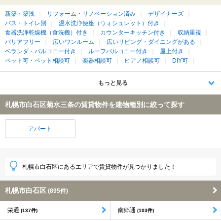
新築・築浅
リフォーム・リノベーション済み
デザイナーズ
バス・トイレ別
温水洗浄便座（ウォシュレット）付き
食器洗浄乾燥機（食洗機）付き
カウンターキッチン付き
収納重視
バリアフリー
広いワンルーム
広いリビング・ダイニングがある
ベランダ・バルコニー付き
ルーフバルコニー付き
屋上付き
ペット可・ペット相談可
楽器相談可
ピアノ相談可
DIY可
もっと見る
札幌市白石区菊水三条の賃貸物件を建物種別に絞って探す
アパート
札幌市白石区にあるエリアで賃貸物件が見つかりました！
札幌市白石区
(895件)
栄通
南郷通
(137件)
(103件)