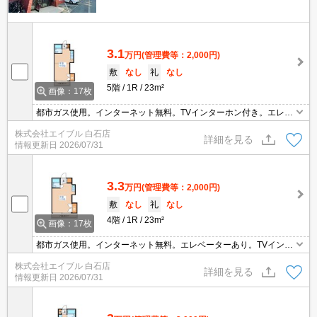
3.1
万円
(管理費等：2,000円)
敷
なし
礼
なし
5階
1R
23m²
画像：17枚
都市ガス使用。インターネット無料。TVインターホン付き。エレベ
ーターあり。室内に洗濯機置場あり。コンビニまで86mはうれしい
株式会社エイブル 白石店
ね。オンライン内見相談可。契約金（初期費用）クレジット決済
詳細を見る
情報更新日
2026/07/31
可。
3.3
万円
(管理費等：2,000円)
敷
なし
礼
なし
4階
1R
23m²
画像：17枚
都市ガス使用。インターネット無料。エレベーターあり。TVインタ
ーホン付き。室内に洗濯機置場あり。仲介手数料家賃の0.55ヵ月
株式会社エイブル 白石店
分。オンライン内見相談可。契約金（初期費用）クレジット決済
詳細を見る
情報更新日
2026/07/31
可。