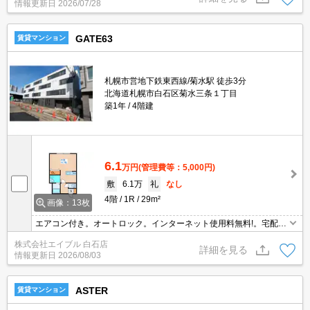
情報更新日
2026/07/28
分。
GATE63
賃貸マンション
札幌市営地下鉄東西線/菊水駅 徒歩3分
北海道札幌市白石区菊水三条１丁目
築1年
4階建
6.1
万円
(管理費等：5,000円)
敷
6.1万
礼
なし
4階
1R
29m²
画像：13枚
エアコン付き。オートロック。インターネット使用料無料!。宅配ボ
ックスあり。ペット犬猫可。システムキッチン。家具・家電付。シ
株式会社エイブル 白石店
ューズボックス付き。初期費用カード払い可。仲介手数料家賃の0.5
詳細を見る
情報更新日
2026/08/03
5ヵ月分。
ASTER
賃貸マンション