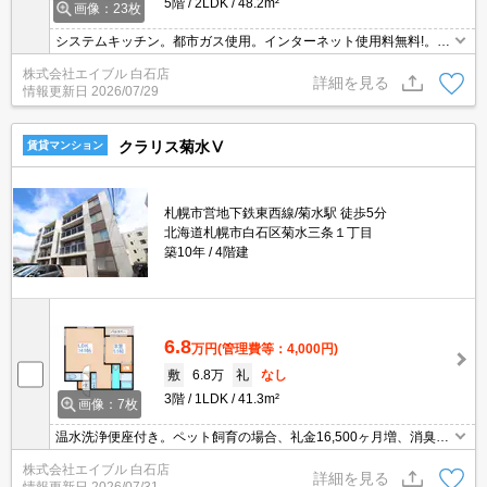
5階
2LDK
48.2m²
画像：23枚
システムキッチン。都市ガス使用。インターネット使用料無料!。洗
面化粧台付き。駐車場は敷地内。駐輪場有。仲介手数料家賃の0.55
株式会社エイブル 白石店
ヵ月分。初期費用カード払い可。温水洗浄便座付き。要火災保険。
詳細を見る
情報更新日
2026/07/29
クラリス菊水Ⅴ
賃貸マンション
札幌市営地下鉄東西線/菊水駅 徒歩5分
北海道札幌市白石区菊水三条１丁目
築10年
4階建
6.8
万円
(管理費等：4,000円)
敷
6.8万
礼
なし
3階
1LDK
41.3m²
画像：7枚
温水洗浄便座付き。ペット飼育の場合、礼金16,500ヶ月増、消臭消
毒料16,500円。都市ガス使用。オートロック。TVインターホン付
株式会社エイブル 白石店
き。インターネット使用料無料!。初期費用クレジット払い可能。
詳細を見る