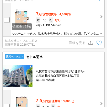
情報更新日
2026/07/31
7
万円
(管理費等：4,000円)
敷
7万
礼
なし
4階
1LDK
44.5m²
画像：22枚
システムキッチン。温水洗浄便座付き。都市ガス使用。TVインター
ホン付き。バルコニー。シャンドレ。インターネット使用料無料!。
株式会社エイブル 白石店
ペット大型犬可。駐輪場有。シャワー付トイレ。オートロック。シ
詳細を見る
情報更新日
2026/07/31
ステムキッチン。
セトル菊水
賃貸マンション
札幌市営地下鉄東西線/菊水駅 徒歩2分
北海道札幌市白石区菊水3条1丁目
築30年
5階建
2.9
万円
(管理費等：3,000円)
敷
2.9万
礼
なし