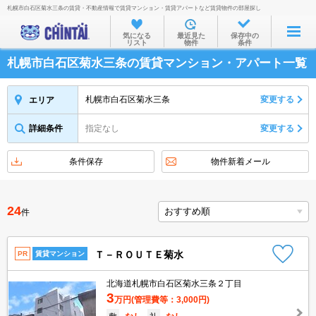
札幌市白石区菊水三条の賃貸・不動産情報で賃貸マンション・賃貸アパートなど賃貸物件の部屋探し
お部屋を探す
気になる
最近見た
保存中の
リスト
物件
条件
沿線・駅から
札幌市白石区菊水三条の賃貸マンション・アパート一覧
住所から
家賃相場から
札幌市白石区菊水三条
変更する
エリア
通勤通学時間から
詳細条件
指定なし
変更する
物件特集から
条件保存
物件新着メール
不動産会社から
TOP
24
件
Ｔ－ＲＯＵＴＥ菊水
PR
賃貸マンション
北海道札幌市白石区菊水三条２丁目
3
万円
(管理費等：3,000円)