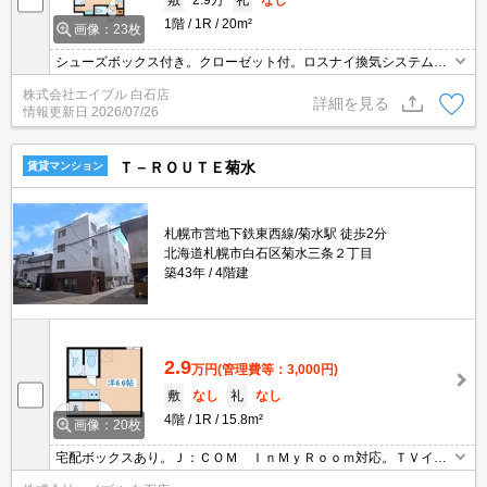
1階
1R
20m²
画像：23枚
シューズボックス付き。クローゼット付。ロスナイ換気システム。
バス・トイレ別。シャンドレ。初期費用クレジット払い可能。室内
株式会社エイブル 白石店
に洗濯機置場あり。駅まで徒歩3分圏内!。FF。シューズボックス付
詳細を見る
情報更新日
2026/07/26
き。
Ｔ－ＲＯＵＴＥ菊水
賃貸マンション
札幌市営地下鉄東西線/菊水駅 徒歩2分
北海道札幌市白石区菊水三条２丁目
築43年
4階建
2.9
万円
(管理費等：3,000円)
敷
なし
礼
なし
4階
1R
15.8m²
画像：20枚
宅配ボックスあり。Ｊ：ＣＯＭ ＩｎＭｙＲｏｏｍ対応。ＴＶイン
ターホン付き。日当たり良好！心地よい室内環境！。バス・トイレ