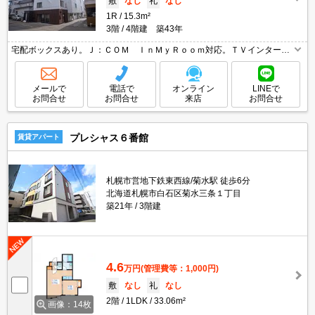
敷
なし
礼
なし
1R
15.3m²
3階
4階建 築43年
宅配ボックスあり。Ｊ：ＣＯＭ ＩｎＭｙＲｏｏｍ対応。ＴＶインターホ
ン付き。システムキッチン。温水洗浄便座付き。居室フローリング。室内
に洗濯機置場あり。仲介手数料家賃の0.55ヶ月分。
メールで
電話で
オンライン
LINEで
お問合せ
お問合せ
来店
お問合せ
プレシャス６番館
賃貸アパート
札幌市営地下鉄東西線/菊水駅 徒歩6分
北海道札幌市白石区菊水三条１丁目
築21年
3階建
4.6
万円
(管理費等：1,000円)
敷
なし
礼
なし
2階
1LDK
33.06m²
画像：14枚