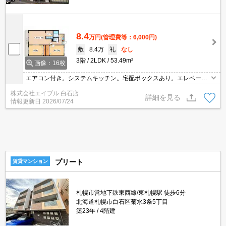
8.4
万円
(管理費等：6,000円)
敷
8.4万
礼
なし
3階
2LDK
53.49m²
画像：16枚
エアコン付き。システムキッチン。宅配ボックスあり。エレベータ
ーあり。オートロック。バルコニー。トランクルームあり。シャワ
株式会社エイブル 白石店
ー付トイレ。シャワー付独立洗面台。駐輪場有。ロードヒーティン
詳細を見る
情報更新日
2026/07/24
グ。
プリート
賃貸マンション
札幌市営地下鉄東西線/東札幌駅 徒歩6分
北海道札幌市白石区菊水3条5丁目
築23年
4階建