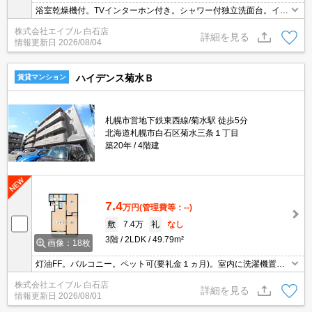
浴室乾燥機付。TVインターホン付き。シャワー付独立洗面台。イン
ターネット使用料無料!。灯油FF。仲介手数料家賃の0.55ヵ月分。最
株式会社エイブル 白石店
寄り駅まで徒歩4分！。ケーブルテレビ対応(J:COM)。
詳細を見る
情報更新日
2026/08/04
ハイデンス菊水Ｂ
賃貸マンション
札幌市営地下鉄東西線/菊水駅 徒歩5分
北海道札幌市白石区菊水三条１丁目
築20年
4階建
7.4
万円
(管理費等：--)
敷
7.4万
礼
なし
3階
2LDK
49.79m²
画像：18枚
灯油FF。バルコニー。ペット可(要礼金１ヵ月)。室内に洗濯機置場
あり。シャワー付独立洗面台。独立キッチン。シューズボックス付
株式会社エイブル 白石店
き。防犯カメラ。宅配ボックスあり。エアコン1基付き。
詳細を見る
情報更新日
2026/08/01