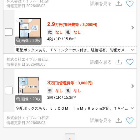
株式会社エイブル 白石店
別。システムキッチン。温水洗浄便座付き。室内に洗濯機置場あ
詳細を見る
情報更新日
2026/08/03
り。
2.9
万円
(管理費等：3,000円)
敷
なし
礼
なし
4階
1R
15.8m²
画像：20枚
宅配ボックスあり。ＴＶインターホン付き。駐輪場有。防犯カメ
ラ。敷金・礼金なし。システムキッチン。室内に洗濯機置場あり。
株式会社エイブル 白石店
白を基調とした明るい室内。浴室はシャワーのみ。仲介手数料家賃
詳細を見る
情報更新日
2026/08/03
の0.55ヵ月分。
3
万円
(管理費等：3,000円)
敷
なし
礼
なし
3階
1R
15.3m²
画像：20枚
宅配ボックスあり。Ｊ：ＣＯＭ ＩｎＭｙＲｏｏｍ対応。ＴＶイン
ターホン付き。システムキッチン。温水洗浄便座付き。居室フロー
株式会社エイブル 白石店
リング。室内に洗濯機置場あり。仲介手数料家賃の0.55ヶ月分。
詳細を見る
情報更新日
2026/08/03
1