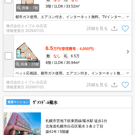
3階
1LDK
33.52m²
画像：7枚
都市ガス使用。エアコン付き。インターネット無料。TVインターホ
ン付き。エレベーターあり。初期費用カード払い可。ペット応相
株式会社エイブル 白石店
談。システムキッチン。オートロック。宅配ボックスあり。駐輪場
詳細を見る
情報更新日
2026/07/31
有。バルコニー。
6.5
万円
(管理費等：4,000円)
敷
なし
礼
6.5万
4階
1LDK
30.94m²
画像：23枚
ペット応相談。都市ガス使用。エアコン付き。インターネット無
料。宅配ボックスあり。オートロック。温水洗浄便座付き。TVイン
株式会社エイブル 白石店
ターホン付き。初期費用カード払い可。スーパーへ500m。コンビ
詳細を見る
情報更新日
2026/07/31
ニへ290m。
ｳﾞｧﾝﾄﾞ-ﾑ菊水
賃貸マンション
札幌市営地下鉄東西線/菊水駅 徒歩1分
北海道札幌市白石区菊水３条２丁目
築41年
5階建