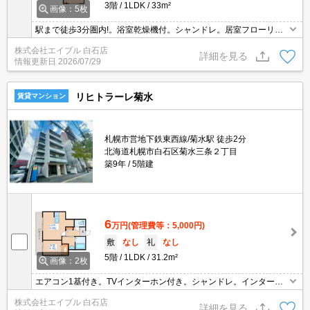
3階
1LDK
33m²
画像：5枚
駅まで徒歩3分圏内!。浴室乾燥機付。シャンドレ。居室フローリン
グ。バス・トイレ別。灯油FF。日当たり良好！心地よい室内環
株式会社エイブル 白石店
境！。スーパーへ300m 自転車での買物も便利。初期費用カード払
詳細を見る
情報更新日
2026/07/29
い可。
リヒトラーレ菊水
賃貸マンション
札幌市営地下鉄東西線/菊水駅 徒歩2分
北海道札幌市白石区菊水三条２丁目
築9年
5階建
6
万円
(管理費等：5,000円)
敷
なし
礼
なし
5階
1LDK
31.2m²
画像：2枚
エアコン1基付き。TVインターホン付き。シャンドレ。インターネ
ット使用料無料!。宅配ボックスあり。灯油FF。エレベーターあり。
株式会社エイブル 白石店
要火災保険。初期費用カード払い可。仲介手数料家賃の0.55ヵ月
詳細を見る