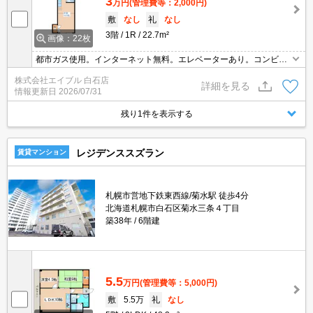
3
万円
(管理費等：2,000円)
敷
なし
礼
なし
3階
1R
22.7m²
画像：22枚
都市ガス使用。インターネット無料。エレベーターあり。コンビニ
まで86mはうれしいね。オンライン内見相談可。契約金（初期費
株式会社エイブル 白石店
用）クレジット決済可。仲介手数料家賃の0.55ヵ月分。室内に洗濯
詳細を見る
情報更新日
2026/07/31
機置場あり。
残り1件を表示する
レジデンススズラン
賃貸マンション
札幌市営地下鉄東西線/菊水駅 徒歩4分
北海道札幌市白石区菊水三条４丁目
築38年
6階建
5.5
万円
(管理費等：5,000円)
敷
5.5万
礼
なし