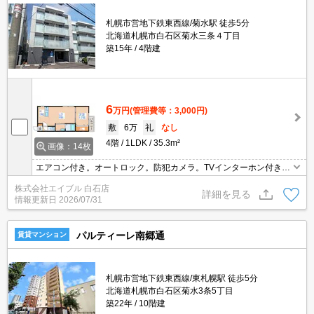
札幌市営地下鉄東西線/菊水駅 徒歩5分
北海道札幌市白石区菊水三条４丁目
築15年
4階建
6
万円
(管理費等：3,000円)
敷
6万
礼
なし
4階
1LDK
35.3m²
画像：14枚
エアコン付き。オートロック。防犯カメラ。TVインターホン付き。
バス・トイレ別。シャワー付トイレ。シャワー付独立洗面台。室内
株式会社エイブル 白石店
に洗濯機置場あり。人気のデザイナーズ賃貸。契約金（初期費用）
詳細を見る
情報更新日
2026/07/31
クレジット決済可。
パルティーレ南郷通
賃貸マンション
札幌市営地下鉄東西線/東札幌駅 徒歩5分
北海道札幌市白石区菊水3条5丁目
築22年
10階建