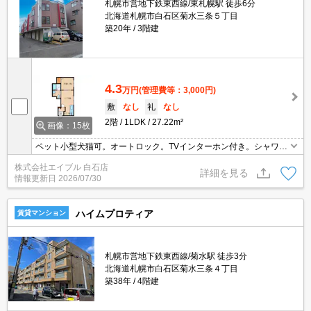
札幌市営地下鉄東西線/東札幌駅 徒歩6分
北海道札幌市白石区菊水三条５丁目
築20年
3階建
4.3
万円
(管理費等：3,000円)
敷
なし
礼
なし
2階
1LDK
27.22m²
画像：15枚
ペット小型犬猫可。オートロック。TVインターホン付き。シャワー
付独立洗面台。温水洗浄便座付き。トランクルームあり。シューズ
株式会社エイブル 白石店
ボックス付き。初期費用クレジット払い可能。仲介手数料家賃の0.5
詳細を見る
情報更新日
2026/07/30
5ヵ月分。
ハイムプロティア
賃貸マンション
札幌市営地下鉄東西線/菊水駅 徒歩3分
北海道札幌市白石区菊水三条４丁目
築38年
4階建