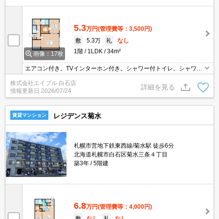
5.3
万円
(管理費等：3,500円)
敷
5.3万
礼
なし
1階
1LDK
34m²
画像：17枚
エアコン付き。TVインターホン付き。シャワー付トイレ。シャワー
付独立洗面台。バス・トイレ別。インターネット接続設備あり。人
株式会社エイブル 白石店
気のデザイナーズ賃貸。仲介手数料家賃の0.55ヵ月分。初期費用カ
詳細を見る
情報更新日
2026/07/24
ード払い可。
レジデンス菊水
賃貸マンション
札幌市営地下鉄東西線/菊水駅 徒歩6分
北海道札幌市白石区菊水三条４丁目
築3年
5階建
6.8
万円
(管理費等：4,000円)
敷
なし
礼
なし