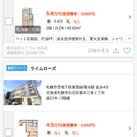
5.8
万円
(管理費等：3,000円)
敷
5.8万
礼
なし
2階
2LDK
40.83m²
画像：11枚
ペット応相談。灯油FF。温水洗浄便座付き。要火災保険。シャワー
付独立洗面台。駐輪場有。仲介手数料家賃の0.55ヵ月分。最寄り駅
株式会社エイブル 白石店
まで徒歩3分！。初期費用クレジット払い可能。ペット可(要礼金1ヵ
詳細を見る
情報更新日
2026/07/30
月)。
ライムローズ
賃貸アパート
札幌市営地下鉄東西線/菊水駅 徒歩4分
北海道札幌市白石区菊水三条１丁目
築21年
3階建
4.5
万円
(管理費等：3,000円)
敷
なし
礼
なし