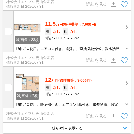
株式会社エイブル 円山公園店
焚。シャワー付トイレ。システムキッチン。角部屋。初期費用カー
詳細を見る
情報更新日
2026/07/31
ド払い可。
11.5
万円
(管理費等：7,000円)
敷
なし
礼
なし
3階
2LDK
52.95m²
画像：23枚
都市ガス使用。エアコン付き。追焚。浴室換気乾燥式。温水洗浄便
座付き。インターネット無料。オートロック。宅配ボックスあり。
株式会社エイブル 円山公園店
TVインターホン付き。エレベーターあり。初期費用カード払い可。
詳細を見る
情報更新日
2026/07/31
要火災保険。
12
万円
(管理費等：9,000円)
敷
なし
礼
なし
1階
3LDK
77.73m²
画像：7枚
都市ガス使用。暖房機付き。エアコン1基付き。追焚給湯。浴室衣
類乾燥機付き。ウォークインクローゼット付き。インターネット使
株式会社エイブル 円山公園店
用料無料!。オートロック。宅配ボックスあり。クレジットカードで
詳細を見る
情報更新日
2026/07/31
契約金払えます。
残り3件を表示する