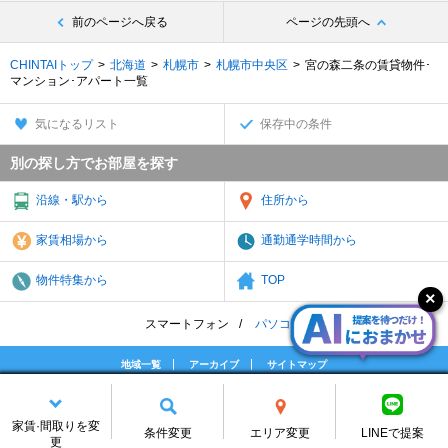
前のページへ戻る
ページの先頭へ
CHINTAIトップ
北海道
札幌市
札幌市中央区
宮の森二条の賃貸物件･
マンション･アパート一覧
気になるリスト
保存中の条件
別の探し方でお部屋を探す
沿線・駅から
住所から
家賃相場から
通勤通学時間から
物件特集から
TOP
スマートフォン
パソコン
地域一覧
アーカイブ
サイトマップ
個人情報
免責
お問合せ
会社案内
(C) CHINTAI Corporation All rights reserved.
家賃·間取りを変
条件変更
エリア変更
LINEで提案
更