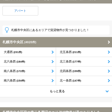
アパート
札幌市中央区にあるエリアで賃貸物件が見つかりました！
札幌市中央区
(4020件)
大通西
北五条西
(231件)
(211件)
北六条西
北三条西
(184件)
(177件)
南八条西
北四条西
(172件)
(159件)
南六条西
北一条西
(154件)
(147件)
もっと見る