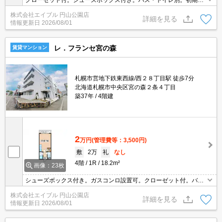
クローゼット付。シューズボックス付き。バス・トイレ別。初期費
用カード払い可。仲介手数料家賃の0.55ヵ月分。
株式会社エイブル 円山公園店
詳細を見る
情報更新日
2026/08/01
レ．フランセ宮の森
賃貸マンション
札幌市営地下鉄東西線/西２８丁目駅 徒歩7分
北海道札幌市中央区宮の森２条４丁目
築37年
4階建
2
万円
(管理費等：3,500円)
敷
2万
礼
なし
4階
1R
18.2m²
画像：23枚
シューズボックス付き。ガスコンロ設置可。クローゼット付。バ
ス・トイレ別。駐輪場有。初期費用カード払い可。仲介手数料家賃
株式会社エイブル 円山公園店
の0.55ヶ月分。最寄り駅まで徒歩7分！。室内に洗濯機置場あり。
詳細を見る
情報更新日
2026/08/01