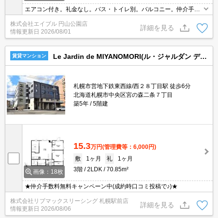
エアコン付き。礼金なし。バス・トイレ別。バルコニー。仲介手数
料家賃の0.55ヵ月分。新生活のスタートはここから。ガスコンロ設
株式会社エイブル 円山公園店
置可。温水洗浄便座付き。インターネット無料。シューズボックス
詳細を見る
情報更新日
2026/08/01
付き。
Le Jardin de MIYANOMORI(ル・ジャルダン デュ ミヤノモリ)
賃貸マンション
札幌市営地下鉄東西線/西２８丁目駅 徒歩6分
北海道札幌市中央区宮の森二条７丁目
築5年
5階建
15.3
万円
(管理費等：6,000円)
敷
1ヶ月
礼
1ヶ月
3階
2LDK
70.85m²
画像：18枚
★仲介手数料無料キャンペーン中(成約時口コミ投稿で♪)★
株式会社リブマックスリーシング 札幌駅前店
詳細を見る
情報更新日
2026/08/06