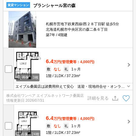
ブランシャール宮の森
賃貸マンション
札幌市営地下鉄東西線/西２８丁目駅 徒歩5分
北海道札幌市中央区宮の森二条６丁目
築7年
4階建
6.4
万円
(管理費等：4,000円)
敷
なし
礼
1ヶ月
1階
1LDK
37.23m²
画像：3枚
エイブル桑園店は諸費用抑えて安心 送迎・現地待合せ・オンライ
ン対応 個室相談 当店未掲載物件もご紹介
株式会社ワンペア エイブルネットワーク桑園店
詳細を見る
情報更新日
2026/07/31
6.4
万円
(管理費等：4,000円)
敷
なし
礼
1ヶ月
1階
1LDK
37.23m²
画像：24枚