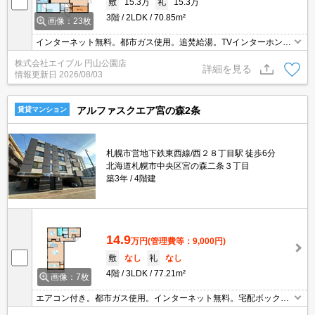
敷
15.3万
礼
15.3万
3階
2LDK
70.85m²
画像：23枚
インターネット無料。都市ガス使用。追焚給湯。TVインターホン付
き。オートロック。システムキッチン。ウォークインクローゼット
株式会社エイブル 円山公園店
付き。宅配ボックスあり。防犯カメラ。ロードヒーティング。駐輪
詳細を見る
情報更新日
2026/08/03
場有。角部屋。
アルファスクエア宮の森2条
賃貸マンション
札幌市営地下鉄東西線/西２８丁目駅 徒歩6分
北海道札幌市中央区宮の森二条３丁目
築3年
4階建
14.9
万円
(管理費等：9,000円)
敷
なし
礼
なし
4階
3LDK
77.21m²
画像：7枚
エアコン付き。都市ガス使用。インターネット無料。宅配ボックス
あり。オートロック。TVインターホン付き。光ファイバー対応。追