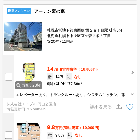
アーデン宮の森
賃貸マンション
札幌市営地下鉄東西線/西２８丁目駅 徒歩6分
北海道札幌市中央区宮の森２条５丁目
築20年
11階建
14
万円
(管理費等：10,000円)
敷
14万
礼
なし
9階
3LDK
77.36m²
画像：23枚
エレベーターあり。トランクルームあり。システムキッチン。都市
ガス使用。シャンドレ。インターネット接続設備あり。オートロッ
株式会社エイブル 円山公園店
ク。宅配ボックスあり。防犯カメラ。TVインターホン付き。バルコ
詳細を見る
情報更新日
2026/08/06
ニー。ペット可。
9.8
万円
(管理費等：10,000円)
敷
9.8万
礼
なし