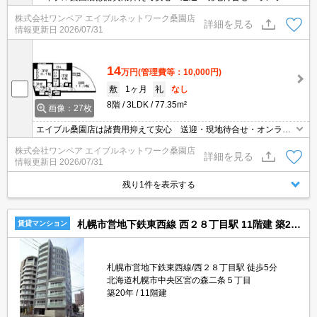
ン対応 個室相談 当店未掲載物件もご紹介
株式会社ワンペア エイブルネットワーク桑園店
詳細を見る
情報更新日
2026/07/31
14
万円
(管理費等：10,000円)
敷
1ヶ月
礼
なし
8階
3LDK
77.35m²
画像：27枚
エイブル桑園店は諸費用抑えて安心 送迎・現地待合せ・オンライ
ン対応 個室相談 当店未掲載物件もご紹介
株式会社ワンペア エイブルネットワーク桑園店
詳細を見る
情報更新日
2026/07/31
残り1件を表示する
札幌市営地下鉄東西線 西２８丁目駅 11階建 築20年
賃貸マンション
札幌市営地下鉄東西線/西２８丁目駅 徒歩5分
北海道札幌市中央区宮の森二条５丁目
築20年
11階建