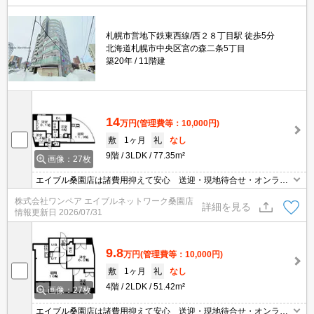
札幌市営地下鉄東西線/西２８丁目駅 徒歩5分
北海道札幌市中央区宮の森二条5丁目
築20年
11階建
14
万円
(管理費等：10,000円)
敷
1ヶ月
礼
なし
9階
3LDK
77.35m²
画像：27枚
エイブル桑園店は諸費用抑えて安心 送迎・現地待合せ・オンライ
ン対応 個室相談 当店未掲載物件もご紹介
株式会社ワンペア エイブルネットワーク桑園店
詳細を見る
情報更新日
2026/07/31
9.8
万円
(管理費等：10,000円)
敷
1ヶ月
礼
なし
4階
2LDK
51.42m²
画像：27枚
エイブル桑園店は諸費用抑えて安心 送迎・現地待合せ・オンライ