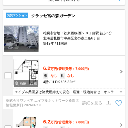
クラッセ宮の森ガーデン
賃貸マンション
札幌市営地下鉄東西線/西２８丁目駅 徒歩6分
北海道札幌市中央区宮の森二条6丁目
築19年
11階建
6.2
万円
(管理費等：7,000円)
敷
なし
礼
なし
4階
1LDK
36.32m²
画像：28枚
エイブル桑園店は諸費用抑えて安心 送迎・現地待合せ・オンライ
ン対応 個室相談 当店未掲載物件もご紹介
株式会社ワンペア エイブルネットワーク桑園店
詳細を見る
情報更新日
2026/07/31
6.2
万円
(管理費等：7,000円)