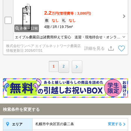
2.2
万円
(管理費等：3,000円)
敷
なし
礼
なし
4階
1R
19.75m²
画像：12枚
エイブル桑園店は諸費用抑えて安心 送迎・現地待合せ・オンライ
ン対応 個室相談 当店未掲載物件もご紹介
株式会社ワンペア エイブルネットワーク桑園店
詳細を見る
情報更新日
2026/07/31
1
2
検索条件を変更する
札幌市中央区宮の森二条
変更する
エリア