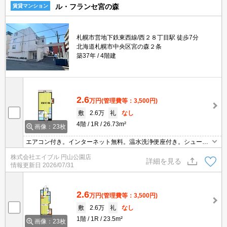
ル・フランセ宮の森
賃貸マンション
札幌市営地下鉄東西線/西２８丁目駅 徒歩7分
北海道札幌市中央区宮の森２条
築37年
4階建
2.6
万円
(管理費等：3,500円)
敷
2.6万
礼
なし
4階
1R
26.73m²
画像：23枚
エアコン付き。インターネット無料。温水洗浄便座付き。シューズ
ボックス付き。クローゼット付。バス・トイレ別。バルコニー。仲
株式会社エイブル 円山公園店
介手数料家賃の0.55ヵ月分。新生活のスタートはここから。礼金な
詳細を見る
情報更新日
2026/07/31
し。
2.6
万円
(管理費等：3,500円)
敷
2.6万
礼
なし
1階
1R
23.5m²
画像：23枚