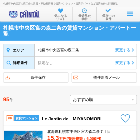
札幌市中央区宮の森二条の賃貸・不動産情報で賃貸マンション・賃貸アパートなど賃貸物件の部屋探し
お部屋を探す
気になる
最近見た
保存中の
リスト
物件
条件
沿線・駅から
札幌市中央区宮の森二条の賃貸マンション・アパート一
住所から
覧
家賃相場から
札幌市中央区宮の森二条
変更する
エリア
通勤通学時間から
詳細条件
指定なし
変更する
物件特集から
不動産会社から
条件保存
物件新着メール
TOP
95
件
Le Jardin de MIYANOMORI
PR
賃貸マンション
北海道札幌市中央区宮の森二条７丁目
15.3
万円
(管理費等：6,000円)