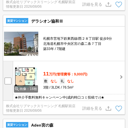
株式会社リブマックスリーシング 札幌駅前店
詳細を見る
情報更新日
2026/08/06
デラシオン協和Ⅲ
賃貸マンション
札幌市営地下鉄東西線/西２８丁目駅 徒歩9分
北海道札幌市中央区宮の森二条７丁目
築33年
7階建
11
万円
(管理費等：9,000円)
敷
なし
礼
なし
3階
3LDK
76.5m²
画像：18枚
★仲介手数料無料キャンペーン中(成約時口コミ投稿で♪)★
株式会社リブマックスリーシング 札幌駅前店
詳細を見る
情報更新日
2026/08/06
Aden宮の森
賃貸マンション