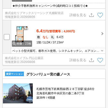
★仲介手数料無料キャンペーン中(成約時口コミ投稿で♪)★
株式会社リブマックスリーシング 札幌駅前店
詳細を見る
情報更新日
2026/08/06
6.4
万円
(管理費等：4,000円)
敷
なし
礼
6.4万
1階
1LDK
37.23m²
画像：23枚
ペット小型犬猫可。都市ガス使用。システムキッチン。エアコン付
き。追焚。宅配ボックスあり。インターネット無料。角部屋。防犯
株式会社エイブル 円山公園店
カメラ。浴室乾燥機付。シャンドレ。温水洗浄便座付き。初期費用
詳細を見る
情報更新日
2026/08/06
カード払い可。
グランバリュー宮の森ノース
賃貸マンション
札幌市営地下鉄東西線/西２８丁目駅 徒歩6分
北海道札幌市中央区宮の森二条3丁目
築38年
4階建