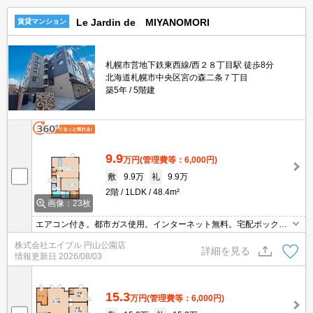
Le Jardin de MIYANOMORI
賃貸マンション
札幌市営地下鉄東西線/西２８丁目駅 徒歩8分
北海道札幌市中央区宮の森二条７丁目
築5年
5階建
9.9
万円
(管理費等：6,000円)
敷
9.9万
礼
9.9万
2階
1LDK
48.4m²
画像：23枚
エアコン付き。都市ガス使用。インターネット無料。宅配ボックス
あり。オートロック。防犯カメラ。TVインターホン付き。ロードヒ
株式会社エイブル 円山公園店
ーティング。ウォークインクローゼット付き。初期費用カード払い
詳細を見る
情報更新日
2026/08/03
可。
15.3
万円
(管理費等：6,000円)