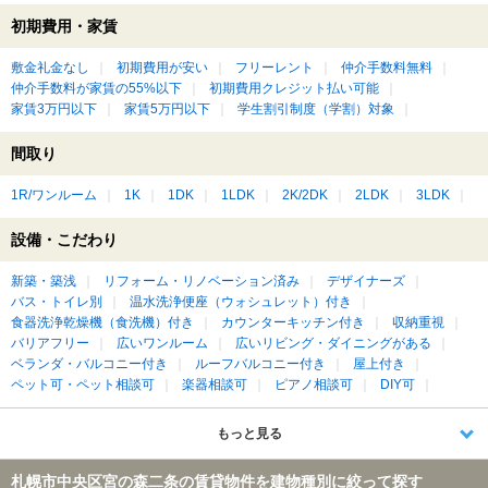
初期費用・家賃
敷金礼金なし
初期費用が安い
フリーレント
仲介手数料無料
仲介手数料が家賃の55%以下
初期費用クレジット払い可能
家賃3万円以下
家賃5万円以下
学生割引制度（学割）対象
間取り
1R/ワンルーム
1K
1DK
1LDK
2K/2DK
2LDK
3LDK
設備・こだわり
新築・築浅
リフォーム・リノベーション済み
デザイナーズ
バス・トイレ別
温水洗浄便座（ウォシュレット）付き
食器洗浄乾燥機（食洗機）付き
カウンターキッチン付き
収納重視
バリアフリー
広いワンルーム
広いリビング・ダイニングがある
ベランダ・バルコニー付き
ルーフバルコニー付き
屋上付き
ペット可・ペット相談可
楽器相談可
ピアノ相談可
DIY可
もっと見る
札幌市中央区宮の森二条の賃貸物件を建物種別に絞って探す