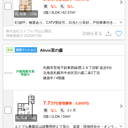
敷
なし
礼
なし
1階
3LDK
62.37m²
画像：23枚
灯油FF。物置あり。CATV受信可。日当たり良好。戸別車庫付き。
バス・トイレ別。子供相談可。二人入居可。フローリング。敷金な
株式会社エイブル 円山公園店
し。礼金なし。南向き。クレジットカードで契約金払えます。要火
詳細を見る
情報更新日
2026/07/30
災保険。
Alivis宮の森
新築
賃貸マンション
札幌市営地下鉄東西線/西２８丁目駅 徒歩5分
北海道札幌市中央区宮の森二条2丁目
建築中
4階建
7.7
万円
(管理費等：5,000円)
敷
なし
礼
1ヶ月
2階
1LDK
34m²
画像：5枚
エイブル桑園店は諸費用抑えて安心 送迎・現地待合せ・オンライ