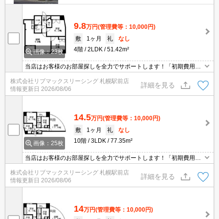
9.8
万円
(管理費等：10,000円)
敷
1ヶ月
礼
なし
4階
2LDK
51.42m²
画像：23枚
当店はお客様のお部屋探しを全力でサポートします！「初期費用を
安くしたい」「契約について相談したい」「見学や契約をオンライ
株式会社リブマックスリーシング 札幌駅前店
ンで行いたい」等、何でもご相談下さい。満足出来るまでとことん
詳細を見る
情報更新日
2026/08/06
お付き合い致します。
14.5
万円
(管理費等：10,000円)
敷
1ヶ月
礼
なし
10階
3LDK
77.35m²
画像：25枚
当店はお客様のお部屋探しを全力でサポートします！「初期費用を
安くしたい」「契約について相談したい」「見学や契約をオンライ
株式会社リブマックスリーシング 札幌駅前店
ンで行いたい」等、何でもご相談下さい。満足出来るまでとことん
詳細を見る
情報更新日
2026/08/06
お付き合い致します。
14
万円
(管理費等：10,000円)