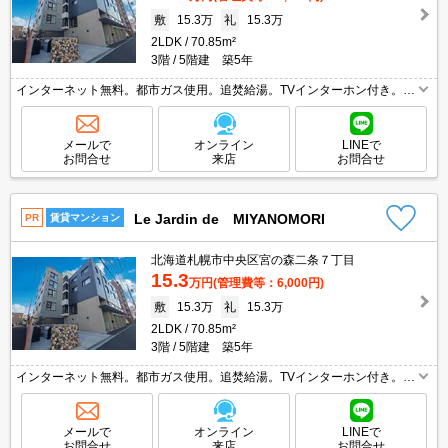
敷
15.3万
礼
15.3万
2LDK
70.85m²
3階
5階建 築5年
インターネット無料。都市ガス使用。追焚給湯。TVインターホン付き。オ
ートロック。システムキッチン。ウォークインクローゼット付き。宅配ボ
ックスあり。防犯カメラ。ロードヒーティング。駐輪場有。角部屋。
メールで
オンライン
LINEで
お問合せ
来店
お問合せ
Le Jardin de MIYANOMORI
PR
賃貸マンション
北海道札幌市中央区宮の森二条７丁目
15.3
万円
(管理費等：6,000円)
敷
15.3万
礼
15.3万
2LDK
70.85m²
3階
5階建 築5年
インターネット無料。都市ガス使用。追焚給湯。TVインターホン付き。オ
ートロック。システムキッチン。ウォークインクローゼット付き。宅配ボ
ックスあり。防犯カメラ。ロードヒーティング。駐輪場有。角部屋。
メールで
オンライン
LINEで
お問合せ
来店
お問合せ