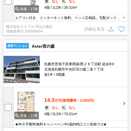
敷
なし
礼
なし
4階
1LDK
36.32m²
画像：17枚
エアコン付き。インターネット無料。ペット応相談。宅配ボックス
あり。オートロック。システムキッチン。シャワー付トイレ。バ
株式会社エイブル 円山公園店
ス・トイレ別。ロードヒーティング。エレベーターあり。初期費用
詳細を見る
情報更新日
2026/08/04
カード払い可。
Aster宮の森
賃貸マンション
札幌市営地下鉄東西線/西２８丁目駅 徒歩8分
北海道札幌市中央区宮の森二条７丁目
築1年
4階建
14.3
万円
(管理費等：5,000円)
敷
なし
礼
なし
4階
3LDK
70.01m²
画像：22枚
★仲介手数料無料キャンペーン中(成約時口コミ投稿で♪)★