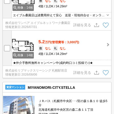
敷
なし
礼
なし
4階
1LDK
34.29m²
画像：14枚
エイブル桑園店は諸費用抑えて安心 送迎・現地待合せ・オンライ
ン対応 個室相談 当店未掲載物件もご紹介
株式会社ワンペア エイブルネットワーク桑園店
詳細を見る
情報更新日
2026/07/31
5.2
万円
(管理費等：3,000円)
敷
なし
礼
なし
4階
1LDK
34.29m²
画像：14枚
★仲介手数料無料キャンペーン中(成約時口コミ投稿で♪)★
株式会社リブマックスリーシング 札幌駅前店
詳細を見る
情報更新日
2026/08/06
MIYANOMORI-CITY.STELLA
賃貸マンション
ＪＲバス（札幌市中央区･･･/宮の森１条１０ 徒歩5
分
北海道札幌市中央区宮の森二条１１丁目