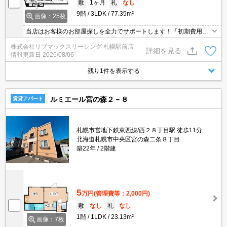
敷
1ヶ月
礼
なし
9階
3LDK
77.35m²
画像：25枚
当店はお客様のお部屋探しを全力でサポートします！「初期費用を
安くしたい」「契約について相談したい」「見学や契約をオンライ
株式会社リブマックスリーシング 札幌駅前店
ンで行いたい」等、何でもご相談下さい。満足出来るまでとことん
詳細を見る
情報更新日
2026/08/06
お付き合い致します。
残り1件を表示する
ルミエール宮の森２－８
賃貸アパート
札幌市営地下鉄東西線/西２８丁目駅 徒歩11分
北海道札幌市中央区宮の森二条８丁目
築22年
2階建
5
万円
(管理費等：2,000円)
敷
なし
礼
なし
1階
1LDK
23.13m²
画像：7枚