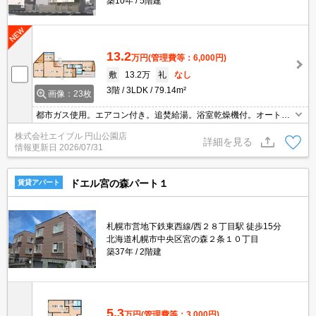
築10年
5階建
13.2
万円
(管理費等：6,000円)
敷
13.2万
礼
なし
3階
3LDK
79.14m²
画像：23枚
都市ガス使用。エアコン付き。追焚給湯。浴室乾燥機付。オートロ
ック。TVインターホン付き。宅配ボックスあり。防犯カメラ。ウォ
株式会社エイブル 円山公園店
ークインクローゼット付き。トランクルームあり。契約金カード決
詳細を見る
情報更新日
2026/07/31
済可。要火災保険。
ドエル宮の森パート１
賃貸アパート
札幌市営地下鉄東西線/西２８丁目駅 徒歩15分
北海道札幌市中央区宮の森２条１０丁目
築37年
2階建
5.3
万円
(管理費等：3,000円)