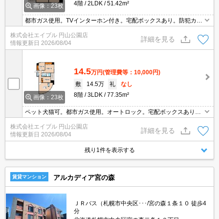
4階
2LDK
51.42m²
画像：23枚
都市ガス使用。TVインターホン付き。宅配ボックスあり。防犯カメ
ラ。オートロック。エレベーターあり。ペット小型犬猫可。ロード
株式会社エイブル 円山公園店
ヒーティング。トランクルームあり。システムキッチン。初期費用
詳細を見る
情報更新日
2026/08/04
カード払い可。
14.5
万円
(管理費等：10,000円)
敷
14.5万
礼
なし
8階
3LDK
77.35m²
画像：23枚
ペット犬猫可。都市ガス使用。オートロック。宅配ボックスあり。
防犯カメラ。TVインターホン付き。ロードヒーティング。システム
株式会社エイブル 円山公園店
キッチン。トランクルームあり。BS受信可。初期費用クレジット払
詳細を見る
情報更新日
2026/08/04
い可能。
残り1件を表示する
アルカディア宮の森
賃貸マンション
ＪＲバス（札幌市中央区･･･/宮の森１条１０ 徒歩4
分