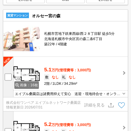
オルセー宮の森
賃貸マンション
札幌市営地下鉄東西線/西２８丁目駅 徒歩5分
北海道札幌市中央区宮の森二条6丁目
築22年
4階建
5.1
万円
(管理費等：3,000円)
敷
なし
礼
なし
2階
1LDK
34.29m²
画像：16枚
エイブル桑園店は諸費用抑えて安心 送迎・現地待合せ・オンライ
ン対応 個室相談 当店未掲載物件もご紹介
株式会社ワンペア エイブルネットワーク桑園店
詳細を見る
情報更新日
2026/07/31
5.2
万円
(管理費等：3,000円)