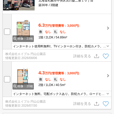
北海道札幌市中央区宮の森二条１０丁目
築36年
3階建
6.3
万円
(管理費等：3,000円)
敷
なし
礼
なし
1階
2LDK
54.89m²
画像：23枚
インターネット使用料無料!。TVインターホン付き。防犯カメラ。宅
配ボックスあり。トランクルームあり。バルコニー。シャンドレ。
株式会社エイブル 円山公園店
シャワー付トイレ。バス・トイレ別。日当たり良好。初期費用カー
詳細を見る
情報更新日
2026/08/06
ド払い可。
4.3
万円
(管理費等：3,000円)
敷
なし
礼
なし
2階
1LDK
40.5m²
画像：20枚
インターネット無料。宅配ボックスあり。防犯カメラ。ロードヒー
ティング。トランクルームあり。インターネット無料。シャワー付
株式会社エイブル 円山公園店
トイレ。バルコニー。ロードヒーティング。初期費用カード払い
詳細を見る
情報更新日
2026/07/30
可。