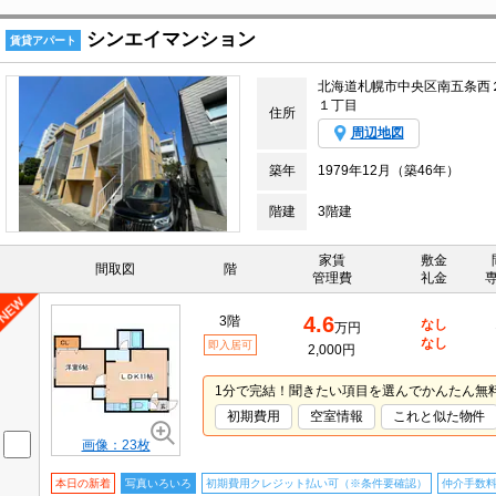
シンエイマンション
賃貸アパート
北海道札幌市中央区南五条西
１丁目
住所
周辺地図
築年
1979年12月（築46年）
階建
3階建
家賃
敷金
間取図
階
管理費
礼金
4.6
3階
なし
万円
なし
即入居可
2,000円
1分で完結！聞きたい項目を選んでかんたん無
初期費用
空室情報
これと似た物件
画像：23枚
本日の新着
写真いろいろ
初期費用クレジット払い可（※条件要確認）
仲介手数料