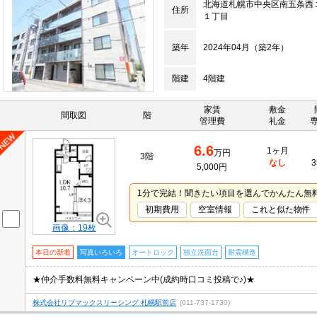
北海道札幌市中央区南五条西
住所
１丁目
築年
2024年04月（築2年）
階建
4階建
家賃
敷金
間取図
階
管理費
礼金
6.6
1ヶ月
万円
3階
なし
3
5,000円
1分で完結！聞きたい項目を選んでかんたん無
初期費用
空室情報
これと似た物件
画像：19枚
本日の新着
写真いろいろ
オートロック
独立洗面台
耐震構造
★仲介手数料無料キャンペーン中(成約時口コミ投稿で♪)★
株式会社リブマックスリーシング 札幌駅前店
(011-737-1730)