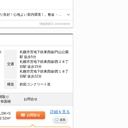
都市ガス使用。シャワー付トイレ。灯油FF。TVインターホン付き。日当たり良好！心地よい室内環境！。敷金・礼金なし。車庫付き。仲介手数料家賃の0.55ヵ月分。新生活のスタートはここから。バス・トイレ別。
情報更新日
2026/08/06
２
札幌市営地下鉄東西線/円山公園
駅 徒歩5分
札幌市営地下鉄東西線/西２８丁
交通
目駅 徒歩15分
札幌市営地下鉄東西線/西１８丁
目駅 徒歩22分
構造
鉄筋コンクリート造
間取り
お問合せ
専有面積
詳細を見る
LDK+S
お問合せ
2.52m²
追加