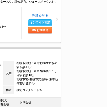
エアコン付き。インターネット無料。オートロック。宅配ボックスあり。エレベーターあり。駐輪場有。シューズボックス付き。システムキッチン。IH調理器付き。要火災保険。初期費用カード払い可。
詳細を見る
オンライン相談
歩8分
お問合せ
札幌市営地下鉄南北線/すすきの
９
駅 徒歩11分
札幌市営地下鉄東西線/西１１丁
交通
目駅 徒歩10分
札幌市電<札幌市交通局>/東本願
寺前駅 徒歩8分
構造
鉄筋コンクリート造
間取り
お問合せ
専有面積