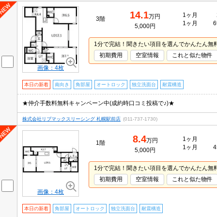
14.1
1ヶ月
万円
3階
1ヶ月
6
5,000円
1分で完結！聞きたい項目を選んでかんたん無
初期費用
空室情報
これと似た物件
画像：4枚
本日の新着
南向き
角部屋
オートロック
独立洗面台
耐震構造
★仲介手数料無料キャンペーン中(成約時口コミ投稿で♪)★
株式会社リブマックスリーシング 札幌駅前店
(011-737-1730)
8.4
1ヶ月
万円
1階
1ヶ月
4
5,000円
1分で完結！聞きたい項目を選んでかんたん無
初期費用
空室情報
これと似た物件
画像：4枚
本日の新着
角部屋
オートロック
独立洗面台
耐震構造