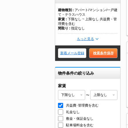
建物種別
アパート/マンション/一戸建
て・テラスハウス
家賃
下限なし ~ 上限なし 共益費・管
理費を含む
間取り
指定なし
もっと見る
新着メール登録
検索条件保存
物件条件の絞り込み
家賃
〜
共益費･管理費を含む
礼金なし
敷金・保証金なし
駐車場料金を含む