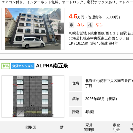
4.5
万円（管理費等：5,000円）
なし
なし
敷
礼
札幌市営地下鉄東西線/西１１丁目駅 徒
北海道札幌市中央区南五条西１０丁目
1K / 18.15m² 3階 / 5階建 築4年
ALPHA南五条
新築
賃貸マンション
北海道札幌市中央区南五条西
住所
丁目
築年
2026年08月（新築）
階建
4階建
家賃
敷金
間取図
階
管理費
礼金