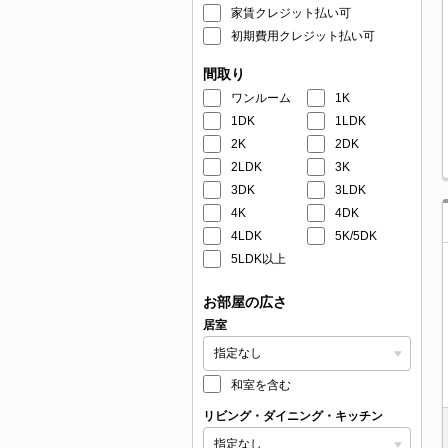
家賃クレジット払い可
初期費用クレジット払い可
間取り
ワンルーム
1K
1DK
1LDK
2K
2DK
2LDK
3K
3DK
3LDK
4K
4DK
4LDK
5K/5DK
5LDK以上
お部屋の広さ
居室
和室を含む
リビング・ダイニング・キッチン