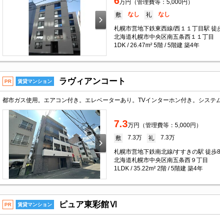
6
万円（管理費等：5,000円）
なし
なし
敷
礼
札幌市営地下鉄東西線/西１１丁目駅 徒歩
北海道札幌市中央区南五条西１１丁目
1DK / 26.47m² 5階 / 5階建 築4年
ラヴィアンコート
PR
賃貸マンション
7.3
万円（管理費等：5,000円）
7.3万
7.3万
敷
礼
札幌市営地下鉄南北線/すすきの駅 徒歩
北海道札幌市中央区南五条西９丁目
1LDK / 35.22m² 2階 / 5階建 築4年
ピュア東彩館Ⅵ
PR
賃貸マンション