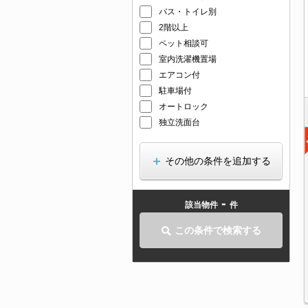
バス・トイレ別
2階以上
ペット相談可
室内洗濯機置場
エアコン付
駐車場付
オートロック
独立洗面台
その他の条件を追加する
-
該当物件
件
この条件で検索する