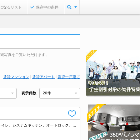
になるリスト
保存中の条件
外観写真をご覧いただけます。
賃貸マンション
|
賃貸アパート
|
賃貸一戸建て
表示件数
インターネット使用料無料!。エアコン付き。シャワー付独立洗面台。シャワー付トイレ。システムキッチン。オートロック。宅配ボックスあり。防犯カメラ。TVインターホン付き。エレベーターあり。駐輪場有。