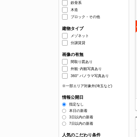
鉄骨系
木造
ブロック・その他
建物タイプ
メゾネット
分譲賃貸
画像の有無
間取り図あり
外観･内観写真あり
360° パノラマ写真あり
※一部エリア対象外(埼玉など)
情報公開日
指定なし
本日の新着
3日以内の新着
7日以内の新着
人気のこだわり条件