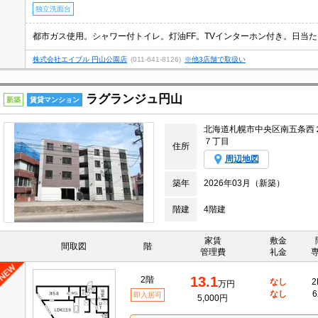
独立洗面台
株式会社エイブル 円山公園店
(011-641-8126)
※他3店舗で取扱い
ラグランジュ円山
新築
賃貸マンション
北海道札幌市中央区南五条西
７丁目
住所
周辺地図
築年
2026年03月（新築）
階建
4階建
家賃
敷金
間取図
階
管理費
礼金
13.1
2階
なし
2
万円
なし
6
即入居可
5,000円