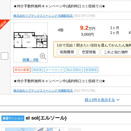
★仲介手数料無料キャンペーン中(成約時口コミ投稿で♪)★
株式会社リブマックスリーシング 札幌駅前店
(011-737-1730)
9.2
1ヶ月
万円
4階
1ヶ月
4
5,000円
1分で完結！聞きたい項目を選んでかんたん無
初期費用
空室情報
これと似た物件
画像：4枚
本日の新着
角部屋
オートロック
独立洗面台
耐震構造
★仲介手数料無料キャンペーン中(成約時口コミ投稿で♪)★
株式会社リブマックスリーシング 札幌駅前店
(011-737-1730)
残り4件を表示する
el sol(エルソール)
賃貸マンション