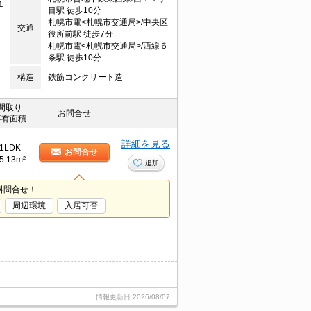
１
目駅 徒歩10分
札幌市電<札幌市交通局>/中央区
交通
役所前駅 徒歩7分
札幌市電<札幌市交通局>/西線６
条駅 徒歩10分
構造
鉄筋コンクリート造
間取り
お問合せ
専有面積
詳細を見る
1LDK
お問合せ
5.13m²
追加
料問合せ！
周辺環境
入居可否
情報更新日
2026/08/07