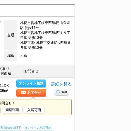
２
札幌市営地下鉄東西線/円山公園
駅 徒歩11分
札幌市営地下鉄東西線/西１８丁
交通
目駅 徒歩13分
札幌市電<札幌市交通局>/西線６
条駅 徒歩13分
構造
木造
間取り
お問合せ
専有面積
オンライン相談
詳細を見る
1LDK
39m²
追加
お問合せ
料問合せ！
周辺環境
入居可否
家賃の55%以下
オンライン相談可能