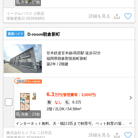
画像：15枚
イーグルハウス 小郡店
詳細を見る
情報更新日
2026/08/01
D-room朝倉新町
賃貸ハイツ
甘木鉄道甘木線/高田駅 徒歩32分
福岡県朝倉郡筑前町新町
築2年
2階建
6.3
万円
(管理費等：3,000円)
敷
なし
礼
6.3万
2階
2LDK
54.99m²
画像：23枚
インターネット無料。犬・猫計2匹まで飼育可。ペット飼育の場
合、敷金1ヵ月分増。
株式会社エイブル 二日市店
詳細を見る
情報更新日
2026/08/02