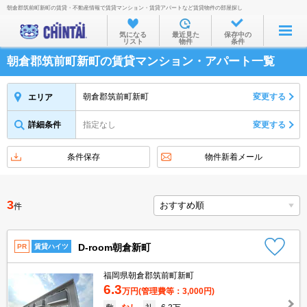
朝倉郡筑前町新町の賃貸・不動産情報で賃貸マンション・賃貸アパートなど賃貸物件の部屋探し
お部屋を探す
気になる
最近見た
保存中の
リスト
物件
条件
沿線・駅から
朝倉郡筑前町新町の賃貸マンション・アパート一覧
住所から
家賃相場から
朝倉郡筑前町新町
変更する
エリア
通勤通学時間から
詳細条件
指定なし
変更する
物件特集から
条件保存
物件新着メール
不動産会社から
TOP
3
件
D-room朝倉新町
PR
賃貸ハイツ
福岡県朝倉郡筑前町新町
6.3
万円
(管理費等：3,000円)