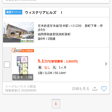
ウィステリアヒルズ Ｉ
賃貸アパート
甘木鉄道甘木線/甘木駅 バス13分 新町下車：停
歩5分
福岡県朝倉郡筑前町新町
築6年
2階建
5.1
万円
(管理費等：2,900円)
敷
なし
礼
1ヶ月
1階
1LDK
50.14m²
画像：23枚
イーグルハウス 小郡店
詳細を見る
情報更新日
2026/08/05
1