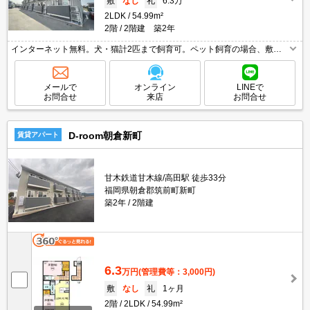
敷
なし
礼
6.3万
2LDK
54.99m²
2階
2階建 築2年
インターネット無料。犬・猫計2匹まで飼育可。ペット飼育の場合、敷金1
ヵ月分増。
メールで
オンライン
LINEで
お問合せ
来店
お問合せ
D-room朝倉新町
賃貸アパート
甘木鉄道甘木線/高田駅 徒歩33分
福岡県朝倉郡筑前町新町
築2年
2階建
6.3
万円
(管理費等：3,000円)
敷
なし
礼
1ヶ月
2階
2LDK
54.99m²