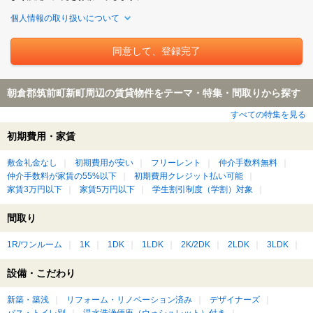
個人情報の取り扱いについて
朝倉郡筑前町新町周辺の賃貸物件をテーマ・特集・間取りから探す
すべての特集を見る
初期費用・家賃
敷金礼金なし
初期費用が安い
フリーレント
仲介手数料無料
仲介手数料が家賃の55%以下
初期費用クレジット払い可能
家賃3万円以下
家賃5万円以下
学生割引制度（学割）対象
間取り
1R/ワンルーム
1K
1DK
1LDK
2K/2DK
2LDK
3LDK
設備・こだわり
新築・築浅
リフォーム・リノベーション済み
デザイナーズ
バス・トイレ別
温水洗浄便座（ウォシュレット）付き