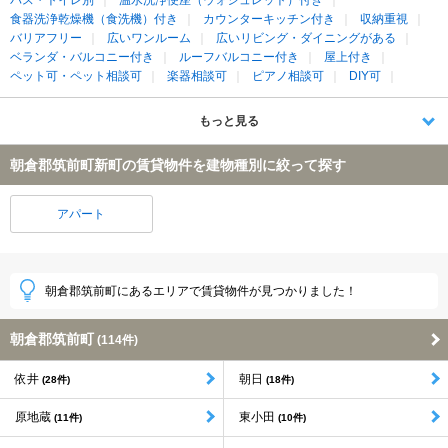
食器洗浄乾燥機（食洗機）付き
カウンターキッチン付き
収納重視
バリアフリー
広いワンルーム
広いリビング・ダイニングがある
ベランダ・バルコニー付き
ルーフバルコニー付き
屋上付き
ペット可・ペット相談可
楽器相談可
ピアノ相談可
DIY可
もっと見る
朝倉郡筑前町新町の賃貸物件を建物種別に絞って探す
アパート
朝倉郡筑前町にあるエリアで賃貸物件が見つかりました！
朝倉郡筑前町
(114件)
依井
朝日
(28件)
(18件)
原地蔵
東小田
(11件)
(10件)