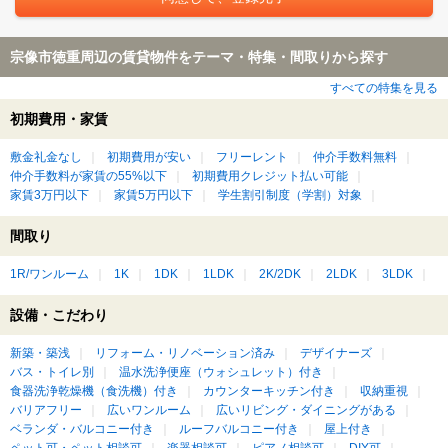
宗像市徳重周辺の賃貸物件をテーマ・特集・間取りから探す
すべての特集を見る
初期費用・家賃
敷金礼金なし
初期費用が安い
フリーレント
仲介手数料無料
仲介手数料が家賃の55%以下
初期費用クレジット払い可能
家賃3万円以下
家賃5万円以下
学生割引制度（学割）対象
間取り
1R/ワンルーム
1K
1DK
1LDK
2K/2DK
2LDK
3LDK
設備・こだわり
新築・築浅
リフォーム・リノベーション済み
デザイナーズ
バス・トイレ別
温水洗浄便座（ウォシュレット）付き
食器洗浄乾燥機（食洗機）付き
カウンターキッチン付き
収納重視
バリアフリー
広いワンルーム
広いリビング・ダイニングがある
ベランダ・バルコニー付き
ルーフバルコニー付き
屋上付き
ペット可・ペット相談可
楽器相談可
ピアノ相談可
DIY可