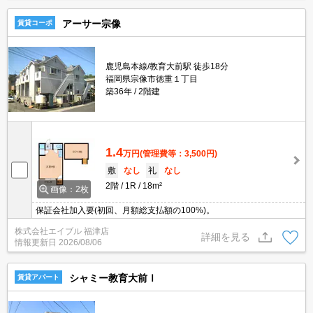
アーサー宗像
賃貸コーポ
鹿児島本線/教育大前駅 徒歩18分
福岡県宗像市徳重１丁目
築36年
2階建
1.4
万円
(管理費等：3,500円)
敷
なし
礼
なし
2階
1R
18m²
画像：2枚
保証会社加入要(初回、月額総支払額の100%)。
株式会社エイブル 福津店
詳細を見る
情報更新日
2026/08/06
シャミー教育大前Ⅰ
賃貸アパート