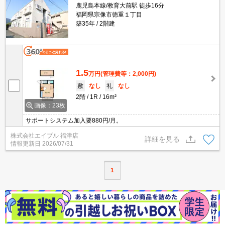
鹿児島本線/教育大前駅 徒歩16分
福岡県宗像市徳重１丁目
築35年
2階建
1.5
万円
(管理費等：2,000円)
敷
なし
礼
なし
2階
1R
16m²
画像：23枚
サポートシステム加入要880円/月。
株式会社エイブル 福津店
詳細を見る
情報更新日
2026/07/31
1