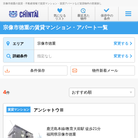
宗像市徳重の賃貸・不動産情報で賃貸マンション・賃貸アパートなど賃貸物件の部屋探し
お部屋を探す
気になる
最近見た
保存中の
リスト
物件
条件
沿線・駅から
宗像市徳重の賃貸マンション・アパート一覧
住所から
家賃相場から
宗像市徳重
変更する
エリア
通勤通学時間から
詳細条件
指定なし
変更する
物件特集から
条件保存
物件新着メール
不動産会社から
TOP
4
件
アンシャトウⅢ
賃貸マンション
鹿児島本線/教育大前駅 徒歩21分
福岡県宗像市徳重