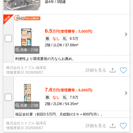
築4年
3階建
6.5
万円
(管理費等：5,000円)
敷
なし
礼
6.5万
2階
1LDK
37.68m²
画像：23枚
利便性より環境重視の方ならお薦め。
株式会社エイブル 福津店
詳細を見る
情報更新日
2026/08/07
7.6
万円
(管理費等：6,000円)
敷
なし
礼
7.6万
2階
2LDK
54.35m²
画像：23枚
保証会社要（初回3.5万円、月総額の1％＋800円/月）。
株式会社エイブル 福津店
詳細を見る
情報更新日
2026/08/07