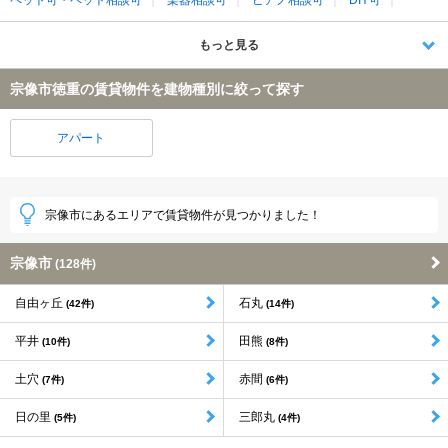
もっと見る
宗像市徳重の賃貸物件を建物種別に絞って探す
アパート
宗像市にあるエリアで賃貸物件が見つかりました！
宗像市
(128件)
自由ヶ丘
石丸
(42件)
(14件)
平井
田熊
(10件)
(8件)
土穴
赤間
(7件)
(6件)
日の里
三郎丸
(5件)
(4件)