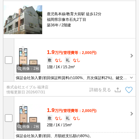
鹿児島本線/教育大前駅 徒歩12分
福岡県宗像市石丸2丁目
築36年
2階建
1.9
万円
(管理費等：2,000円)
敷
なし
礼
なし
1階
1K
15.2m²
画像：2枚
保証会社加入要(初回保証料賃料の100%、月次保証料2%)。鍵交換
代20,000円。
株式会社エイブル 福津店
詳細を見る
情報更新日
2026/07/31
1.9
万円
(管理費等：2,000円)
敷
なし
礼
なし
2階
1K
15m²
画像：2枚
保証会社加入要(初回、月額総支払額の80%)。