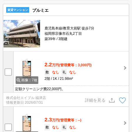
プルミエ
賃貸マンション
鹿児島本線/教育大前駅 徒歩7分
福岡県宗像市石丸2丁目
築39年
3階建
2.2
万円
(管理費等：3,000円)
敷
なし
礼
なし
2階
1K
21.98m²
画像：7枚
定額クリーニング費22,000円。
株式会社エイブル 福津店
詳細を見る
情報更新日
2026/07/31
2.3
万円
(管理費等：--)
敷
なし
礼
なし