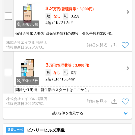
3.2
万円
(管理費等：3,000円)
敷
なし
礼
3.2万
4階
1K
21.3m²
画像：6枚
保証会社加入要(初回保証料賃料の80%、引落手数料330円)。
株式会社エイブル 福津店
詳細を見る
情報更新日
2026/07/31
3
万円
(管理費等：3,000円)
敷
なし
礼
3万
2階
1R
15.64m²
画像：3枚
閑静な住宅街。新生活のスタートはここから。
株式会社エイブル 福津店
詳細を見る
情報更新日
2026/07/31
残り2件を表示する
ビバリーヒルズ宗像
賃貸コーポ