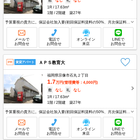
敷
なし
礼
なし
1R
17.63m²
1階
2階建 築27年
予算重視の貴方に。保証会社加入要(初回保証料賃料の50%、月次保証料
1%)。
メールで
電話で
オンライン
LINEで
お問合せ
お問合せ
来店
お問合せ
ＡＰＳ教育大
PR
賃貸アパート
福岡県宗像市石丸２丁目
1.7
万円
(管理費等：4,000円)
敷
なし
礼
なし
1R
17.63m²
1階
2階建 築27年
予算重視の貴方に。保証会社加入要(初回保証料賃料の50%、月次保証料
1%)。
メールで
電話で
オンライン
LINEで
お問合せ
お問合せ
来店
お問合せ