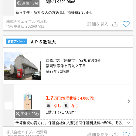
3階
1K
21.98m²
画像：7枚
新入学生・新社会人の方必見!。清掃費2.3万円。
株式会社エイブル 福津店
詳細を見る
情報更新日
2026/07/31
ＡＰＳ教育大
賃貸アパート
西鉄バス（宗像市）/石丸 徒歩3分
福岡県宗像市石丸２丁目
築27年
2階建
1.7
万円
(管理費等：4,000円)
敷
なし
礼
なし
1階
1R
17.63m²
画像：23枚
予算重視の貴方に。保証会社加入要(初回保証料賃料の50%、月次保
証料1%)。
株式会社エイブル 福津店
詳細を見る