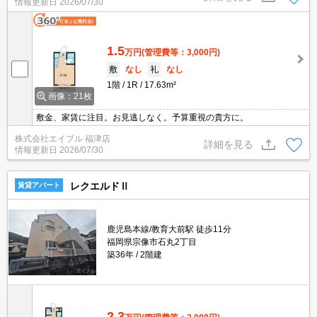
情報更新日
2026/07/30
1.5
万円
(管理費等：3,000円)
敷
なし
礼
なし
1階
1R
17.63m²
画像：21枚
敷金、家賃に注目。お見逃しなく。予算重視の貴方に。
株式会社エイブル 福津店
詳細を見る
情報更新日
2026/07/30
レクエルドⅡ
賃貸アパート
鹿児島本線/教育大前駅 徒歩11分
福岡県宗像市石丸2丁目
築36年
2階建
2.3