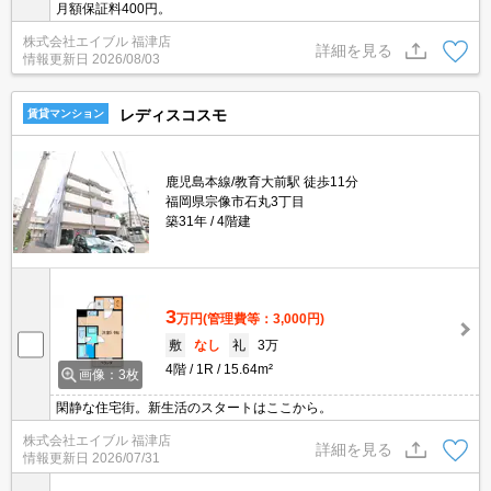
月額保証料400円。
株式会社エイブル 福津店
詳細を見る
情報更新日
2026/08/03
レディスコスモ
賃貸マンション
鹿児島本線/教育大前駅 徒歩11分
福岡県宗像市石丸3丁目
築31年
4階建
3
万円
(管理費等：3,000円)
敷
なし
礼
3万
4階
1R
15.64m²
画像：3枚
閑静な住宅街。新生活のスタートはここから。
株式会社エイブル 福津店
詳細を見る
情報更新日
2026/07/31