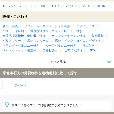
1R/ワンルーム
1K
1DK
1LDK
2K/2DK
2LDK
3LDK
設備・こだわり
新築・築浅
リフォーム・リノベーション済み
デザイナーズ
バス・トイレ別
温水洗浄便座（ウォシュレット）付き
食器洗浄乾燥機（食洗機）付き
カウンターキッチン付き
収納重視
バリアフリー
広いワンルーム
広いリビング・ダイニングがある
ベランダ・バルコニー付き
ルーフバルコニー付き
屋上付き
ペット可・ペット相談可
楽器相談可
ピアノ相談可
DIY可
もっと見る
宗像市石丸の賃貸物件を建物種別に絞って探す
アパート
宗像市にあるエリアで賃貸物件が見つかりました！