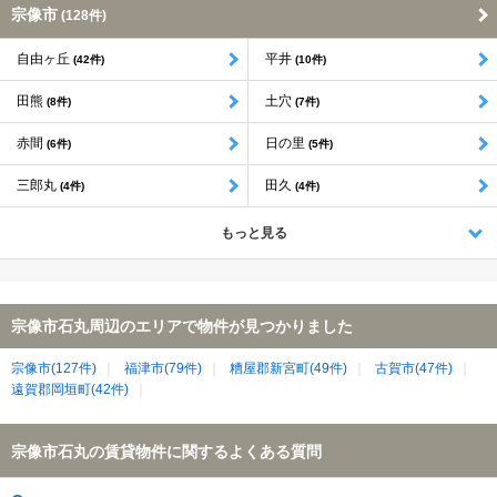
宗像市
(128件)
自由ヶ丘
平井
(42件)
(10件)
田熊
土穴
(8件)
(7件)
赤間
日の里
(6件)
(5件)
三郎丸
田久
(4件)
(4件)
もっと見る
宗像市石丸周辺のエリアで物件が見つかりました
宗像市(127件)
福津市(79件)
糟屋郡新宮町(49件)
古賀市(47件)
遠賀郡岡垣町(42件)
宗像市石丸の賃貸物件に関するよくある質問