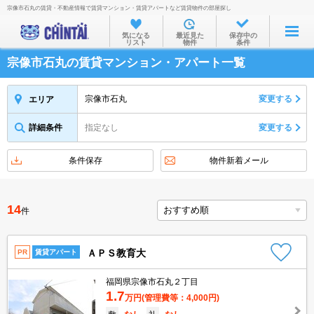
宗像市石丸の賃貸・不動産情報で賃貸マンション・賃貸アパートなど賃貸物件の部屋探し
お部屋を探す
気になる
最近見た
保存中の
リスト
物件
条件
沿線・駅から
宗像市石丸の賃貸マンション・アパート一覧
住所から
家賃相場から
宗像市石丸
変更する
エリア
通勤通学時間から
詳細条件
指定なし
変更する
物件特集から
条件保存
物件新着メール
不動産会社から
TOP
14
件
ＡＰＳ教育大
PR
賃貸アパート
福岡県宗像市石丸２丁目
1.7
万円
(管理費等：4,000円)