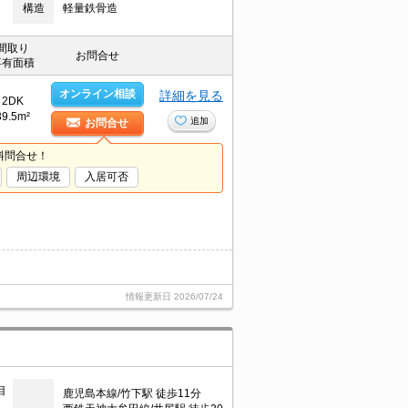
構造
軽量鉄骨造
間取り
お問合せ
専有面積
オンライン相談
詳細を見る
2DK
39.5m²
追加
お問合せ
料問合せ！
周辺環境
入居可否
情報更新日
2026/07/24
目
鹿児島本線/竹下駅 徒歩11分