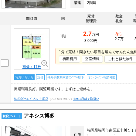
階建
2階建
家賃
敷金
間取図
階
管理費
礼金
2.7
なし
万円
1階
2.7万
3,000円
1分で完結！聞きたい項目を選んでかんたん無
初期費用
空室情報
これと似た物件
画像：17枚
写真いろいろ
定借
仲介手数料家賃の55%以下
オンライン相談可能
周辺環境良好。閲覧可能です。まずはご連絡を。
株式会社エイブル 井尻店
(092-591-5677)
※他1店舗で取扱い
アネシス博多
賃貸アパート
福岡県福岡市南区五十川１丁
住所