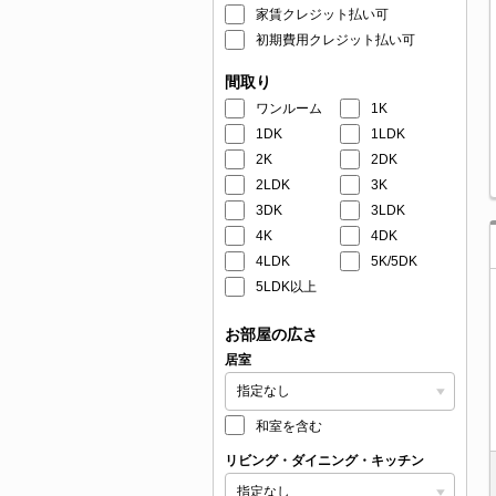
家賃クレジット払い可
初期費用クレジット払い可
間取り
ワンルーム
1K
1DK
1LDK
2K
2DK
2LDK
3K
3DK
3LDK
4K
4DK
4LDK
5K/5DK
5LDK以上
お部屋の広さ
居室
和室を含む
リビング・ダイニング・キッチン