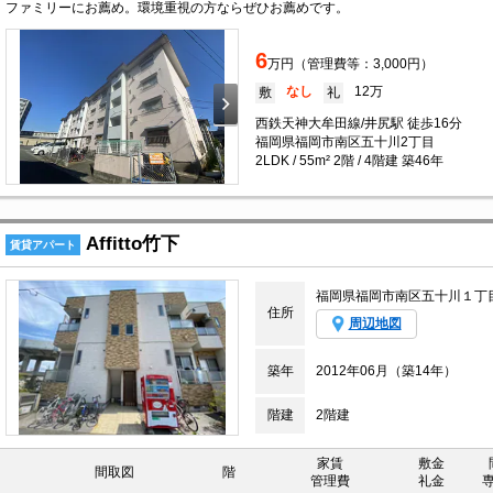
ファミリーにお薦め。環境重視の方ならぜひお薦めです。
6
万円（管理費等：3,000円）
なし
12万
敷
礼
西鉄天神大牟田線/井尻駅 徒歩16分
福岡県福岡市南区五十川2丁目
2LDK / 55m² 2階 / 4階建 築46年
Affitto竹下
賃貸アパート
福岡県福岡市南区五十川１丁
住所
周辺地図
築年
2012年06月（築14年）
階建
2階建
家賃
敷金
間取図
階
管理費
礼金