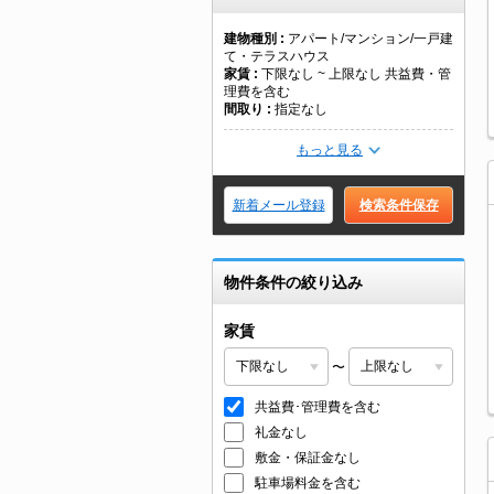
建物種別
アパート/マンション/一戸建
て・テラスハウス
家賃
下限なし ~ 上限なし 共益費・管
理費を含む
間取り
指定なし
もっと見る
新着メール登録
検索条件保存
物件条件の絞り込み
家賃
〜
共益費･管理費を含む
礼金なし
敷金・保証金なし
駐車場料金を含む