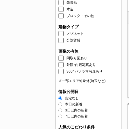
鉄骨系
木造
ブロック・その他
建物タイプ
メゾネット
分譲賃貸
画像の有無
間取り図あり
外観･内観写真あり
360° パノラマ写真あり
※一部エリア対象外(埼玉など)
情報公開日
指定なし
本日の新着
3日以内の新着
7日以内の新着
人気のこだわり条件