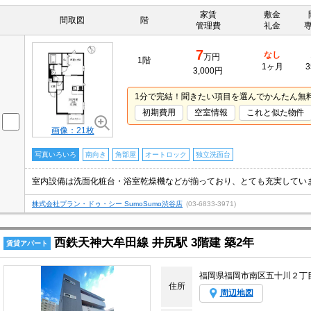
家賃
敷金
間取図
階
管理費
礼金
7
なし
万円
1階
1ヶ月
3
3,000円
1分で完結！聞きたい項目を選んでかんたん無
初期費用
空室情報
これと似た物件
画像：21枚
写真いろいろ
南向き
角部屋
オートロック
独立洗面台
株式会社プラン・ドゥ・シー SumoSumo渋谷店
(03-6833-3971)
西鉄天神大牟田線 井尻駅 3階建 築2年
賃貸アパート
福岡県福岡市南区五十川２丁
住所
周辺地図