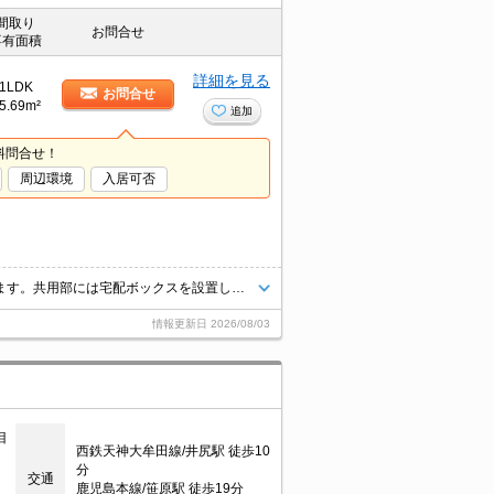
間取り
お問合せ
専有面積
詳細を見る
1LDK
お問合せ
5.69m²
追加
料問合せ！
周辺環境
入居可否
室内設備は洗面化粧台・浴室乾燥機などが揃っており、とても充実しています。共用部には宅配ボックスを設置しているため、荷物の受け取りのために早く帰宅する必要がありません。セキュリティ面は、オートロック・TVインターホンなどを設置しているので安全面でも優れております。2沿線を利用できる、利便性の高い物件です。
情報更新日
2026/08/03
目
西鉄天神大牟田線/井尻駅 徒歩10
分
交通
鹿児島本線/笹原駅 徒歩19分