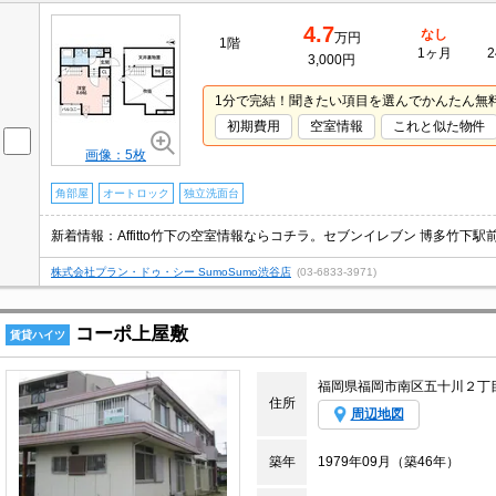
4.7
なし
万円
1階
1ヶ月
2
3,000円
1分で完結！聞きたい項目を選んでかんたん無
初期費用
空室情報
これと似た物件
画像：5枚
角部屋
オートロック
独立洗面台
株式会社プラン・ドゥ・シー SumoSumo渋谷店
(03-6833-3971)
コーポ上屋敷
賃貸ハイツ
福岡県福岡市南区五十川２丁
住所
周辺地図
築年
1979年09月（築46年）