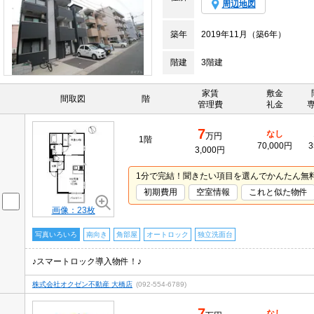
周辺地図
築年
2019年11月（築6年）
階建
3階建
家賃
敷金
間取図
階
管理費
礼金
7
なし
万円
1階
70,000円
3
3,000円
1分で完結！聞きたい項目を選んでかんたん無
初期費用
空室情報
これと似た物件
画像：23枚
写真いろいろ
南向き
角部屋
オートロック
独立洗面台
♪スマートロック導入物件！♪
株式会社オクゼン不動産 大橋店
(092-554-6789)
7
なし