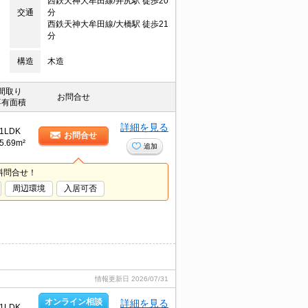
西鉄天神大牟田線/井尻駅 徒歩20
交通
分
西鉄天神大牟田線/大橋駅 徒歩21
分
構造
木造
間取り
お問合せ
専有面積
詳細を見る
1LDK
お問合せ
5.69m²
追加
料問合せ！
周辺環境
入居可否
情報更新日
2026/07/31
オンライン相談
詳細を見る
1LDK