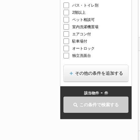
バス・トイレ別
2階以上
ペット相談可
室内洗濯機置場
エアコン付
駐車場付
オートロック
独立洗面台
その他の条件を追加する
-
該当物件
件
この条件で検索する