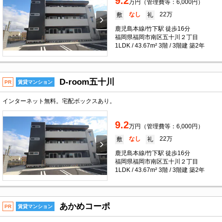
9.2
万円（管理費等：6,000円）
なし
22万
敷
礼
鹿児島本線/竹下駅 徒歩16分
福岡県福岡市南区五十川２丁目
1LDK / 43.67m² 3階 / 3階建 築2年
D-room五十川
PR
賃貸マンション
インターネット無料。宅配ボックスあり。
9.2
万円（管理費等：6,000円）
なし
22万
敷
礼
鹿児島本線/竹下駅 徒歩16分
福岡県福岡市南区五十川２丁目
1LDK / 43.67m² 3階 / 3階建 築2年
あかめコーポ
PR
賃貸マンション