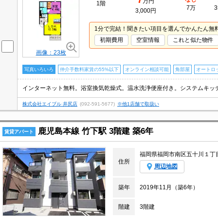
万円
1階
7万
3
3,000円
1分で完結！聞きたい項目を選んでかんたん無
初期費用
空室情報
これと似た物件
画像：23枚
写真いろいろ
仲介手数料家賃の55%以下
オンライン相談可能
角部屋
オートロ
インターネット無料。浴室換気乾燥式。温水洗浄便座付き。システムキッ
株式会社エイブル 井尻店
(092-591-5677)
※他1店舗で取扱い
鹿児島本線 竹下駅 3階建 築6年
賃貸アパート
福岡県福岡市南区五十川１丁
住所
周辺地図
築年
2019年11月（築6年）
階建
3階建