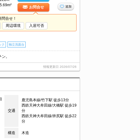
5.69m²
追加
お問合せ
料問合せ！
周辺環境
入居可否
ック
独立洗面台
チン。
情報更新日
2026/07/26
目
鹿児島本線/竹下駅 徒歩13分
西鉄天神大牟田線/大橋駅 徒歩19
交通
分
西鉄天神大牟田線/井尻駅 徒歩22
分
構造
木造