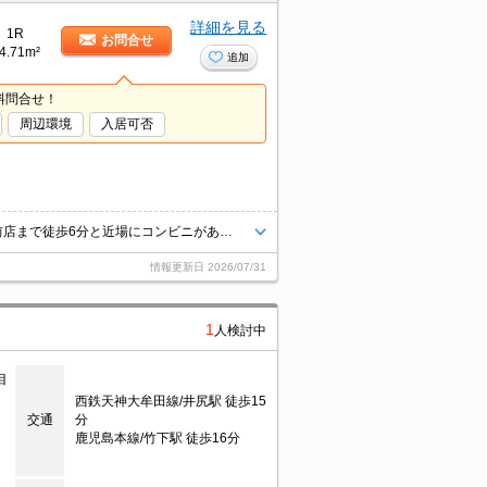
詳細を見る
1R
お問合せ
4.71m²
追加
料問合せ！
周辺環境
入居可否
新着情報：Affitto竹下の空室情報ならコチラ。セブンイレブン 博多竹下駅前店まで徒歩6分と近場にコンビニがあるのもポイント。セキュリティ面は、オートロック・TVインターホンなどを備え付けているので安心して暮らせます。
情報更新日
2026/07/31
1
人検討中
目
西鉄天神大牟田線/井尻駅 徒歩15
交通
分
鹿児島本線/竹下駅 徒歩16分