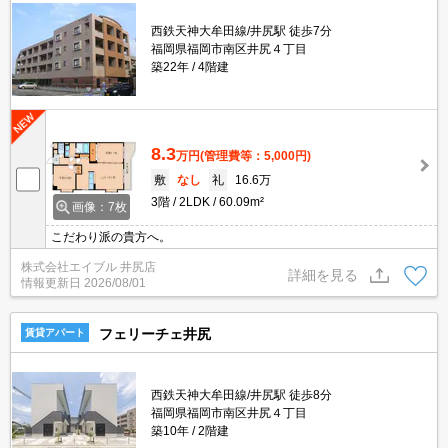
西鉄天神大牟田線/井尻駅 徒歩7分
福岡県福岡市南区井尻４丁目
築22年
4階建
8.3
万円
(管理費等：5,000円)
敷
なし
礼
16.6万
3階
2LDK
60.09m²
画像：7枚
こだわり派の貴方へ。
株式会社エイブル 井尻店
詳細を見る
情報更新日
2026/08/01
フェリーチェ井尻
賃貸アパート
西鉄天神大牟田線/井尻駅 徒歩8分
福岡県福岡市南区井尻４丁目
築10年
2階建