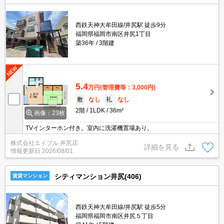
西鉄天神大牟田線/井尻駅 徒歩9分
福岡県福岡市南区井尻1丁目
築36年
3階建
5.4
万円
(管理費等：3,000円)
敷
なし
礼
なし
2階
1LDK
36m²
画像：23枚
TVインターホン付き。室内に洗濯機置場あり。
株式会社エイブル 井尻店
詳細を見る
情報更新日
2026/08/01
シティマンション井尻(406)
賃貸マンション
西鉄天神大牟田線/井尻駅 徒歩5分
福岡県福岡市南区井尻５丁目