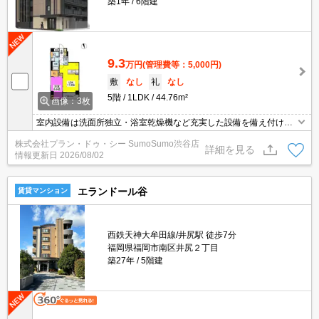
築1年
6階建
9.3
万円
(管理費等：5,000円)
敷
なし
礼
なし
5階
1LDK
44.76m²
画像：3枚
室内設備は洗面所独立・浴室乾燥機など充実した設備を備え付けて
います。宅配ボックスがあれば直接荷物を受け取る必要がないの
株式会社プラン・ドゥ・シー SumoSumo渋谷店
で、宅配業者を装う人に対する防犯対策にもなり安心できます。収
詳細を見る
情報更新日
2026/08/02
納はシューズボックス・クロゼットなど豊富なので、衣類や履き物
の整理がしやすく便利です。エアコン付きのマンションなので、快
適に生活できます。
エランドール谷
賃貸マンション
西鉄天神大牟田線/井尻駅 徒歩7分
福岡県福岡市南区井尻２丁目
築27年
5階建