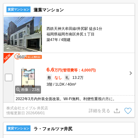
蓮葉マンション
賃貸マンション
西鉄天神大牟田線/井尻駅 徒歩1分
福岡県福岡市南区井尻１丁目
築47年
4階建
6.6
万円
(管理費等：4,000円)
敷
なし
礼
13.2万
3階
1LDK
40m²
画像：23枚
2022年3月内外装全面改装。Wi-Fi無料。利便性重視の方に。
株式会社エイブル 井尻店
詳細を見る
情報更新日
2026/08/01
ラ・フォルツァ井尻
賃貸マンション