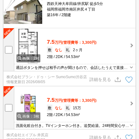
西鉄天神大牟田線/井尻駅 徒歩5分
福岡県福岡市南区井尻４丁目
築16年
2階建
7.5
万円
(管理費等：3,300円)
敷
なし
礼
2ヶ月
2階
2DK
54.53m²
画像：2枚
通話ボタンを押せば相手の声が聞けるので、会話したうえで直接会
うかを決められるインターホンがあります。収納はシューズボック
株式会社プラン・ドゥ・シー SumoSumo渋谷店
ス・クロゼットなどが備え付けられているので、衣類や日用品の収
詳細を見る
情報更新日
2026/08/05
納に重宝します。忙しい朝でも鏡を見ながらサッと身支度を整える
ことができる洗面化粧台を採用しています。こちらの物件はアパー
トです。
7.5
万円
(管理費等：3,300円)
敷
なし
礼
15万
2階
2DK
54.53m²
画像：3枚
洗面化粧台付き。TVインターホン付き。追焚給湯。24時間安心サポ
ート1,100円。
株式会社エイブル 井尻店
詳細を見る