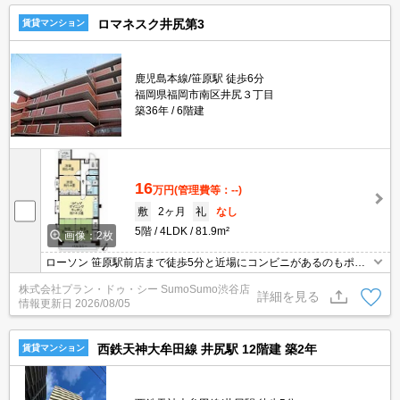
ロマネスク井尻第3
賃貸マンション
鹿児島本線/笹原駅 徒歩6分
福岡県福岡市南区井尻３丁目
築36年
6階建
16
万円
(管理費等：--)
敷
2ヶ月
礼
なし
5階
4LDK
81.9m²
画像：2枚
ローソン 笹原駅前店まで徒歩5分と近場にコンビニがあるのもポイ
ント。予期していなかった荷物が届いた場合でも宅配ボックスがあ
株式会社プラン・ドゥ・シー SumoSumo渋谷店
るので日時を問わずいつでも利用することが可能です。シンク下の
詳細を見る
情報更新日
2026/08/05
スペースをより無駄なく利用できるシステムキッチンを採用してお
ります。
西鉄天神大牟田線 井尻駅 12階建 築2年
賃貸マンション