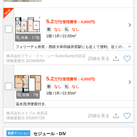
5.2
万円
(管理費等：4,000円)
敷
なし
礼
なし
1階
1R
22.65m²
画像：17枚
フェリーチェ井尻：西鉄大牟田線井尻駅にも近くて便利。近くのマ
ルキョウ 井尻店まで徒歩5分で行けます。収納スペースが大きいた
株式会社プラン・ドゥ・シー SumoSumo渋谷店
め、生活感のでやすい小物類もすっきりと隠して収納できる洗面化
詳細を見る
情報更新日
2026/08/06
粧台が付いています。お風呂には追い焚き機能が付いています。
5.2
万円
(管理費等：4,000円)
敷
なし
礼
なし
1階
1R
22.65m²
画像：7枚
温水洗浄便座付き。
株式会社エイブル 井尻店
詳細を見る
情報更新日
2026/07/29
セジュール・DⅣ
賃貸マンション