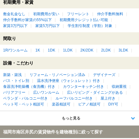
初期費用・家賃
敷金礼金なし
初期費用が安い
フリーレント
仲介手数料無料
仲介手数料が家賃の55%以下
初期費用クレジット払い可能
家賃3万円以下
家賃5万円以下
学生割引制度（学割）対象
間取り
1R/ワンルーム
1K
1DK
1LDK
2K/2DK
2LDK
3LDK
設備・こだわり
新築・築浅
リフォーム・リノベーション済み
デザイナーズ
バス・トイレ別
温水洗浄便座（ウォシュレット）付き
食器洗浄乾燥機（食洗機）付き
カウンターキッチン付き
収納重視
バリアフリー
広いワンルーム
広いリビング・ダイニングがある
ベランダ・バルコニー付き
ルーフバルコニー付き
屋上付き
ペット可・ペット相談可
楽器相談可
ピアノ相談可
DIY可
もっと見る
福岡市南区井尻の賃貸物件を建物種別に絞って探す