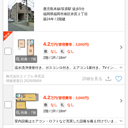
鹿児島本線/笹原駅 徒歩5分
福岡県福岡市南区井尻２丁目
築24年
2階建
4.2
万円
(管理費等：3,000円)
敷
なし
礼
なし
2階
1R
18m²
画像：7枚
温水洗浄便座付き。ガスコンロ付き。エアコン1基付き。TVインタ
ーホン付き。
株式会社エイブル 井尻店
詳細を見る
情報更新日
2026/08/04
4.2
万円
(管理費等：3,000円)
敷
なし
礼
なし
2階
1R
18m²
画像：7枚
室内設備はエアコン・ロフトなど充実した設備を備え付けていま
す。収納はクロゼット・シューズボックスなどが備え付けられてい