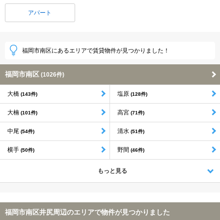
アパート
福岡市南区にあるエリアで賃貸物件が見つかりました！
福岡市南区
(1026件)
大橋
塩原
(143件)
(128件)
大楠
高宮
(101件)
(71件)
中尾
清水
(54件)
(51件)
横手
野間
(50件)
(46件)
もっと見る
福岡市南区井尻周辺のエリアで物件が見つかりました