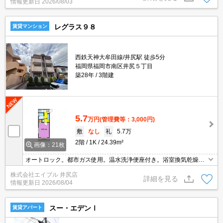
情報更新日
2026/08/03
レグラス９８
賃貸マンション
西鉄天神大牟田線/井尻駅 徒歩5分
福岡県福岡市南区井尻５丁目
築28年
3階建
5.7
万円
(管理費等：3,000円)
敷
なし
礼
5.7万
2階
1K
24.39m²
画像：21枚
オートロック。都市ガス使用。温水洗浄便座付き。浴室換気乾燥
式。
株式会社エイブル 井尻店
詳細を見る
情報更新日
2026/08/04
スー・エデンⅠ
賃貸アパート