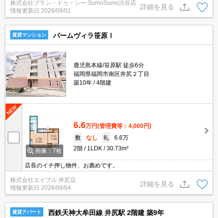
株式会社プラン・ドゥ・シー SumoSumo渋谷店
るので、衣類や日用品の収納に重宝します。直接会わずにインター
詳細を見る
情報更新日
2026/08/01
ホン越しに来訪者を確認できるので、トラブルを事前に回避しやす
くなります。2つの路線をご利用できる場所にあり、アクセスはと
ても便利です。
パームヴィラ笹原Ⅰ
賃貸マンション
鹿児島本線/笹原駅 徒歩6分
福岡県福岡市南区井尻２丁目
築10年
4階建
6.6
万円
(管理費等：4,000円)
敷
なし
礼
6.6万
2階
1LDK
30.73m²
画像：7枚
店長のイチ押し物件、お薦めです。
株式会社エイブル 井尻店
詳細を見る
情報更新日
2026/08/04
西鉄天神大牟田線 井尻駅 2階建 築9年
賃貸アパート