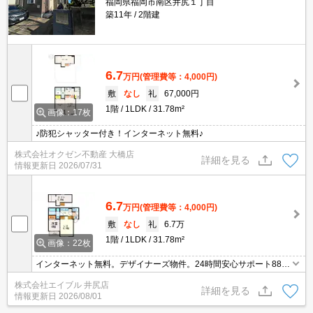
福岡県福岡市南区井尻１丁目
築11年
2階建
6.7
万円
(管理費等：4,000円)
敷
なし
礼
67,000円
1階
1LDK
31.78m²
画像：17枚
♪防犯シャッター付き！インターネット無料♪
株式会社オクゼン不動産 大橋店
詳細を見る
情報更新日
2026/07/31
6.7
万円
(管理費等：4,000円)
敷
なし
礼
6.7万
1階
1LDK
31.78m²
画像：22枚
インターネット無料。デザイナーズ物件。24時間安心サポート880
円。
株式会社エイブル 井尻店
詳細を見る
情報更新日
2026/08/01