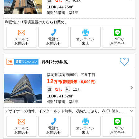
敷
なし
礼
9.3万
1LDK
44.76m²
5階
6階建 築1年
利便性より環境重視の方ならお薦め。
メールで
電話で
オンライン
LINEで
お問合せ
お問合せ
来店
お問合せ
ｱﾄﾘｵﾌﾗｯﾂ井尻
PR
賃貸マンション
福岡県福岡市南区井尻５丁目
12
万円
(管理費等：6,000円)
敷
なし
礼
12万
1LDK
41.52m²
4階
7階建 築4年
デザイナーズ物件。インターネット無料。収納たっぷり。W-CL付き。角
部屋。
メールで
電話で
オンライン
LINEで
お問合せ
お問合せ
来店
お問合せ