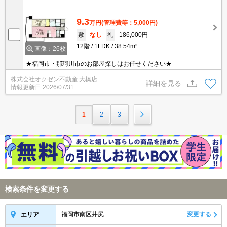
9.3
万円
(管理費等：5,000円)
敷
なし
礼
186,000円
12階
1LDK
38.54m²
画像：26枚
★福岡市・那珂川市のお部屋探しはお任せください★
株式会社オクゼン不動産 大橋店
詳細を見る
情報更新日
2026/07/31
1
2
3
検索条件を変更する
福岡市南区井尻
変更する
エリア