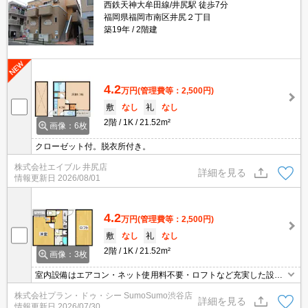
西鉄天神大牟田線/井尻駅 徒歩7分
福岡県福岡市南区井尻２丁目
築19年
2階建
4.2
万円
(管理費等：2,500円)
敷
なし
礼
なし
2階
1K
21.52m²
画像：6枚
クローゼット付。脱衣所付き。
株式会社エイブル 井尻店
詳細を見る
情報更新日
2026/08/01
4.2
万円
(管理費等：2,500円)
敷
なし
礼
なし
2階
1K
21.52m²
画像：3枚
室内設備はエアコン・ネット使用料不要・ロフトなど充実した設備
を備え付けています。来訪者の顔が見えるTVインターホン付き。収
株式会社プラン・ドゥ・シー SumoSumo渋谷店
納はクロゼット・シューズボックスなどが備え付けられているの
詳細を見る
情報更新日
2026/07/30