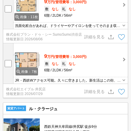
9
万円
(管理費等：3,000円)
敷
なし
礼
なし
6階
2LDK
56m²
画像：11枚
洗面化粧台があれば、ドライヤーやアイロンを使ってそのまま収納
できるので便利です。共用部にはエレベータ・敷地内ごみ置き場な
株式会社プラン・ドゥ・シー SumoSumo渋谷店
どが揃っております。知らない人が来た時でも玄関を開ける必要が
詳細を見る
情報更新日
2026/08/06
なくなるモニター付きインターホンが付いております。内装に統一
感が出る、全居室フローリングの物件です。
9
万円
(管理費等：3,000円)
敷
なし
礼
なし
6階
2LDK
56m²
画像：7枚
JR・西鉄Wアクセス可能。久々に空きました。新生活はこの街、こ
の部屋から。
株式会社エイブル 井尻店
詳細を見る
情報更新日
2026/07/29
ル・クラージュ
賃貸アパート
西鉄天神大牟田線/井尻駅 徒歩9分