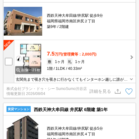
西鉄天神大牟田線/井尻駅 徒歩9分
福岡県福岡市南区井尻２丁目
築9年
2階建
7.5
万円
(管理費等：2,000円)
敷
1ヶ月
礼
1ヶ月
1階
1LDK
40.33m²
画像：21枚
玄関先まで覗き穴を覗きに行かなくてもインターホン越しに誰が来
たのかを確認できるので安心感があります。収納はシューズボック
株式会社プラン・ドゥ・シー SumoSumo渋谷店
ス・クロゼットなどが備え付けられているので、衣類や日用品の収
詳細を見る
情報更新日
2026/08/04
納に重宝します。化粧品や洗面道具といった小物をまとめて収納で
きる独立洗面台があります。敷地内に居住者用の駐輪場がある物件
です。
西鉄天神大牟田線 井尻駅 6階建 築1年
賃貸マンション
西鉄天神大牟田線/井尻駅 徒歩5分
福岡県福岡市南区井尻４丁目