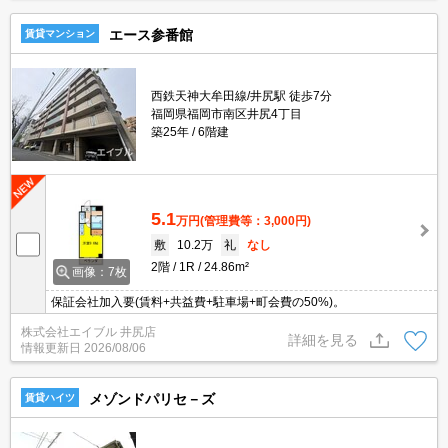
エース参番館
賃貸マンション
西鉄天神大牟田線/井尻駅 徒歩7分
福岡県福岡市南区井尻4丁目
築25年
6階建
5.1
万円
(管理費等：3,000円)
敷
10.2万
礼
なし
2階
1R
24.86m²
画像：7枚
保証会社加入要(賃料+共益費+駐車場+町会費の50%)。
株式会社エイブル 井尻店
詳細を見る
情報更新日
2026/08/06
メゾンドパリセ－ズ
賃貸ハイツ