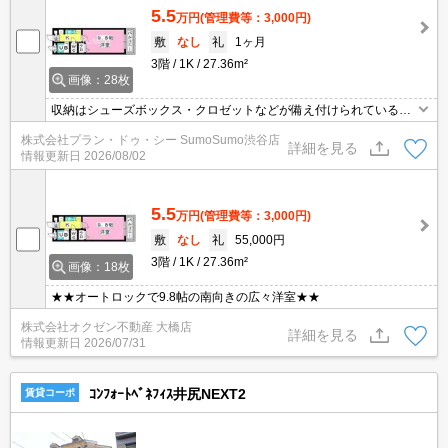
5.5
万円
(管理費等：3,000円)
敷
なし
礼
1ヶ月
3階
1K
27.36m²
画像：28枚
収納はシューズボックス・クロゼットなどが備え付けられているの
で、衣類や日用品の収納に重宝します。セキュリティ面は、TVイン
株式会社プラン・ドゥ・シー SumoSumo渋谷店
ターホン・オートロックなどを設置しているので安全面でも優れて
詳細を見る
情報更新日
2026/08/02
おります。室内設備はエアコン・BSなどが揃っており、とても充実
しています。フローリング仕様のマンションです。2路線利用可の
マンションです。
5.5
万円
(管理費等：3,000円)
敷
なし
礼
55,000円
3階
1K
27.36m²
画像：18枚
★★オートロックで9.8帖の南向きの広々洋室★★
株式会社オクゼン不動産 大橋店
詳細を見る
情報更新日
2026/07/31
ｺﾝﾌｫｰﾄﾍﾞﾈﾌｨｽ井尻NEXT2
賃貸コーポ