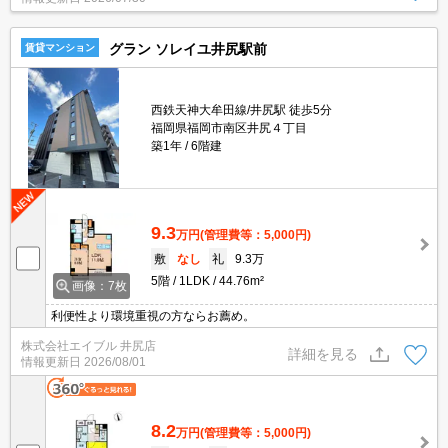
で、衣類や日用品の収納に重宝します。利便性の高い徒歩7分の物
件です。お引っ越しの時期はご相談していただければ対応いたしま
す。
グラン ソレイユ井尻駅前
賃貸マンション
西鉄天神大牟田線/井尻駅 徒歩5分
福岡県福岡市南区井尻４丁目
築1年
6階建
9.3
万円
(管理費等：5,000円)
敷
なし
礼
9.3万
5階
1LDK
44.76m²
画像：7枚
利便性より環境重視の方ならお薦め。
株式会社エイブル 井尻店
詳細を見る
情報更新日
2026/08/01
8.2
万円
(管理費等：5,000円)