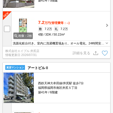
築41年
5階建
7.2
万円
(管理費等：--)
敷
7.2万
礼
7.2万
4階
3DK
50.22m²
画像：2枚
洗面化粧台付き。室内に洗濯機置場あり。オール電化。24時間安心
サポート1,650円。
株式会社エイブル 井尻店
詳細を見る
情報更新日
2026/07/31
アートビルⅡ
賃貸マンション
西鉄天神大牟田線/井尻駅 徒歩7分
福岡県福岡市南区井尻５丁目
築41年
6階建