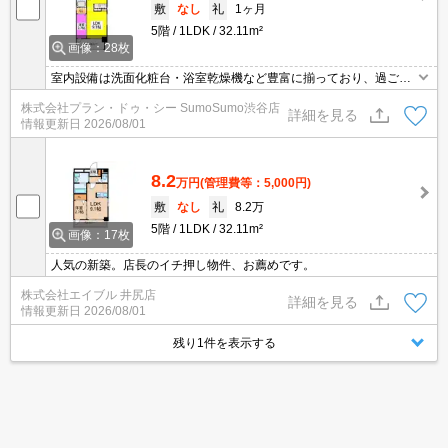
敷
なし
礼
1ヶ月
5階
1LDK
32.11m²
画像：28枚
室内設備は洗面化粧台・浴室乾燥機など豊富に揃っており、過ごし
やすいお部屋になっております。不在時や家にいながら応対できな
株式会社プラン・ドゥ・シー SumoSumo渋谷店
いときでも宅配ボックスに荷物が届けられるので、配達時間を気に
詳細を見る
情報更新日
2026/08/01
せずに生活を送ることができます。セキュリティ面は、TVインター
ホン・オートロックなど充実しているので、防犯対策もばっちりで
す。
8.2
万円
(管理費等：5,000円)
敷
なし
礼
8.2万
5階
1LDK
32.11m²
画像：17枚
人気の新築。店長のイチ押し物件、お薦めです。
株式会社エイブル 井尻店
詳細を見る
情報更新日
2026/08/01
残り1件を表示する