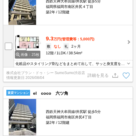
西鉄天神大牟田線/井尻駅 徒歩5分
福岡県福岡市南区井尻４丁目
築2年
12階建
9.3
万円
(管理費等：5,000円)
敷
なし
礼
2ヶ月
12階
1LDK
38.54m²
画像：25枚
化粧品やスタイリング剤などをまとめて出して、サッと身支度を整
えられる独立洗面台を採用しています。共用部には宅配ボックスを
株式会社プラン・ドゥ・シー SumoSumo渋谷店
設置しているため、対面で荷物を受け取る必要がなくなります。セ
詳細を見る
情報更新日
2026/08/04
キュリティ面は、オートロック・TVインターホンなどを設置してい
るので安全面でも優れております。こちらは1LDKの物件です。
el coco 六ツ角
賃貸マンション
西鉄天神大牟田線/井尻駅 徒歩5分
福岡県福岡市南区井尻4丁目
築2年
12階建