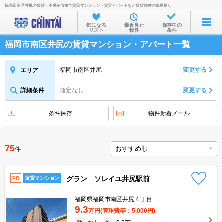
福岡市南区井尻の賃貸・不動産情報で賃貸マンション・賃貸アパートなど賃貸物件の部屋探し
お部屋を探す
気になる
最近見た
保存中の
リスト
物件
条件
沿線・駅から
福岡市南区井尻の賃貸マンション・アパート一覧
住所から
家賃相場から
福岡市南区井尻
変更する
エリア
通勤通学時間から
詳細条件
指定なし
変更する
物件特集から
条件保存
物件新着メール
不動産会社から
TOP
75
件
グラン ソレイユ井尻駅前
PR
賃貸マンション
福岡県福岡市南区井尻４丁目
9.3
万円
(管理費等：5,000円)